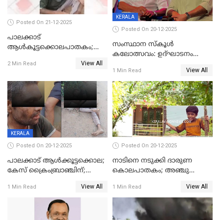
KERALA
Posted On 21-12-2025
Posted On 20-12-2025
പാലക്കാട്‌
സംസ്ഥാന സ്കൂൾ
ആൾകൂട്ടക്കൊലപാതകം;
കലോത്സവം: ഉദ്ഘാടനം
അന്വേഷണം
View All
മുഖ്യമന്ത്രി, സമാപനത്തിൽ
2 Min Read
ഊർജ്ജിതമാക്കിമാക്കി
View All
1 Min Read
മുഖ്യാതിഥിയായി
ക്രൈംബ്രാഞ്ച്
മോഹൻലാൽ
KERALA
Posted On 20-12-2025
Posted On 20-12-2025
പാലക്കാട് ആൾക്കൂട്ടക്കൊല;
നാടിനെ നടുക്കി ദാരുണ
കേസ് ക്രൈംബ്രാഞ്ചിന്;
കൊലപാതകം; അഞ്ചു
DYSPയുടെ നേതൃത്വത്തിൽ
വയസ്സുകാരനെ 'അമ്മ
View All
View All
1 Min Read
1 Min Read
അന്വേഷിക്കും
കഴുത്തുഞെരിച്ച് കൊന്നു