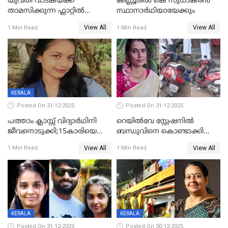
യുവതി വാടകയ്ക്ക്
കണ്ണൂരിൽ കെ സുധാകരൻ
താമസിക്കുന്ന ഫ്ലാറ്റില്‍
സ്ഥാനാർഥിയായേക്കും
തൂങ്ങിമരിച്ച നിലയില്‍;
View All
View All
1 Min Read
1 Min Read
സംഭവം കൈതപ്പൊയിലില്‍
KERALA
Posted On 31-12-2025
Posted On 31-12-2025
പത്താം ക്ലാസ്സ് വിദ്യാര്‍ഥിനി
റെയിൽവേ സ്റ്റേഷനിൽ
ജീവനൊടുക്കി;15കാരിയെ
ബന്ധുവിനെ കൊണ്ടാക്കി
കണ്ടെത്തിയത്
മടങ്ങുന്നതിനിടെ ടോറസ്സ്
View All
View All
1 Min Read
1 Min Read
കിടപ്പുമുറിയില്‍ തൂങ്ങി മരിച്ച
ലോറി സ്കൂട്ടറിൽ ഇടിച്ചു :
നിലയിൽ
യുവതിക്ക് ദാരുണാന്ത്യം
KERALA
KERALA
Posted On 31-12-2025
Posted On 30-12-2025