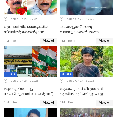
Posted On 29-12-2025
Posted On 29-12-2025
വ്യാപാരി ജീവനൊടുക്കിയ
കഴക്കൂട്ടത്ത് നാലു
നിലയില്‍; കോണ്‍ഗ്രസ്
വയസ്സുകാരന്റെ മരണം
കൗണ്‍സിലറുടെ
കൊലപാതകം: അമ്മയും
View All
View All
1 Min Read
1 Min Read
മാനസികപീഡനമെന്ന് കുറിപ്പ്
സുഹൃത്തും പൊലീസ്
കസ്റ്റഡിയിൽ
KERALA
KERALA
Posted On 27-12-2025
Posted On 27-12-2025
മറ്റത്തൂരിൽ കൂട്ട
ആറാം ക്ലാസ് വിദ്യാർത്ഥി
നടപടിയുമായി കോണ്‍ഗ്രസ്,
ട്രെയിൻ തട്ടി മരിച്ചു; പാളം
ബിജെപി പാളയത്തിലെത്തിയ
മുറിച്ചുകടക്കുന്നതിനിടെ
View All
View All
1 Min Read
1 Min Read
എട്ട് പേര്‍ ഉള്‍പ്പെടെ
അപകടം മലപ്പുറത്ത്
പത്തുപേരെ പുറത്താക്കി,
ചൊവ്വന്നൂരിലും നടപടി