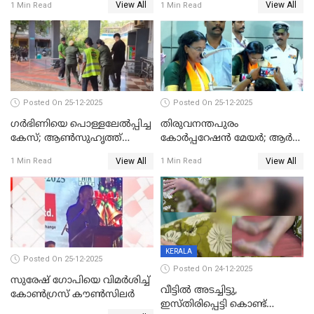
View All
View All
1 Min Read
1 Min Read
Posted On 25-12-2025
Posted On 25-12-2025
ഗര്‍ഭിണിയെ പൊള്ളലേല്‍പ്പിച്ച
തിരുവനന്തപുരം
കേസ്; ആണ്‍സുഹൃത്ത്
കോര്‍പ്പറേഷന്‍ മേയർ; ആര്‍
പിടിയില്‍
ശ്രീലേഖയ്ക്ക് മുൻതൂക്കം
View All
View All
1 Min Read
1 Min Read
KERALA
Posted On 25-12-2025
Posted On 24-12-2025
സുരേഷ് ഗോപിയെ വിമര്‍ശിച്ച്
വീട്ടിൽ അടച്ചിട്ടു,
കോണ്‍ഗ്രസ് കൗണ്‍സിലര്‍
ഇസ്തിരിപ്പെട്ടി കൊണ്ട്