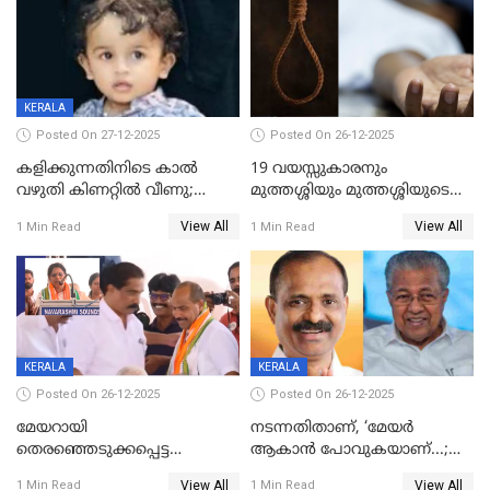
KERALA
Posted On 27-12-2025
Posted On 26-12-2025
കളിക്കുന്നതിനിടെ കാൽ
19 വയസ്സുകാരനും
വഴുതി കിണറ്റിൽ വീണു;
മുത്തശ്ശിയും മുത്തശ്ശിയുടെ
ഒന്നര വയസ്സുകാരന്
സഹോദരിയും വീട്ടിൽ തൂങ്ങി
View All
View All
1 Min Read
1 Min Read
ദാരുണാന്ത്യം
മരിച്ചനിലയിൽ
KERALA
KERALA
Posted On 26-12-2025
Posted On 26-12-2025
മേയറായി
നടന്നതിതാണ്, ‘മേയർ
തെരഞ്ഞെടുക്കപ്പെട്ട
ആകാൻ പോവുകയാണ്...;
ശേഷമുള്ള പി ഇന്ദിരയുടെ
ആവട്ടെ, അഭിനന്ദനങ്ങൾ’;
View All
View All
1 Min Read
1 Min Read