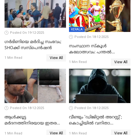
KERALA
Posted On 19-12-2025
Posted On 18-12-2025
ഗര്‍ഭിണിയെ മർദിച്ച സംഭവം;
സംസ്ഥാന സ്കൂൾ
SHOക്ക് സസ്പെൻഷൻ
കലോത്സവം: പന്തൽ
View All
കാൽനാട്ടൽ 20 ന്
1 Min Read
View All
1 Min Read
Posted On 18-12-2025
Posted On 18-12-2025
ആൾക്കൂട്ട
വീണ്ടും 'ഡിജിറ്റല്‍ അറസ്റ്റ്';
മർദനത്തിനിരയായ ഇതര
കൊച്ചിയില്‍ വനിതാ
സംസ്ഥാന തൊഴിലാളി മരിച്ചു;
ഡോക്ടര്‍ക്ക് നഷ്ടമായത് 6.38
View All
View All
1 Min Read
1 Min Read