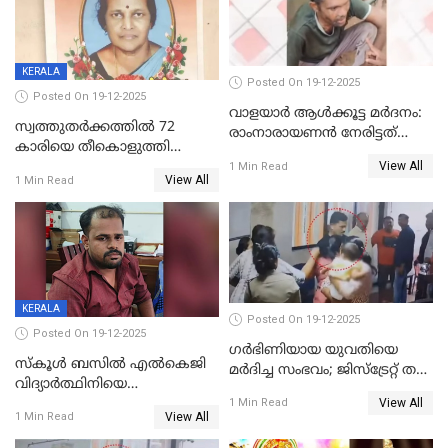
KERALA
Posted On 19-12-2025
Posted On 19-12-2025
വാളയാർ ആൾക്കൂട്ട മർദനം:
സ്വത്തുതര്‍ക്കത്തില്‍ 72
രാംനാരായണൻ നേരിട്ടത്
കാരിയെ തീകൊളുത്തി
കൊടും ക്രൂരത; ശരീരത്തിൽ
View All
കൊന്നു;
1 Min Read
നാൽപ്പതിലേറെ
View All
1 Min Read
ക്രൂരകൊലപാതകത്തില്‍
മുറിവുകളെന്ന് പോസ്റ്റ്‌മോർട്ടം
സഹോദരിപുത്രന് ജീവപര്യന്തം
റിപ്പോർട്ട്
KERALA
Posted On 19-12-2025
Posted On 19-12-2025
ഗര്‍ഭിണിയായ യുവതിയെ
സ്കൂൾ ബസിൽ എൽകെജി
മര്‍ദിച്ച സംഭവം; ജിസ്‌ട്രേറ്റ് തല
വിദ്യാര്‍ത്ഥിനിയെ
അന്വേഷണം വേണമെന്ന്
View All
ലൈംഗികമായി ഉപദ്രവിച്ചു;
1 Min Read
യുവതി
View All
1 Min Read
ക്ലീനര്‍ പിടിയിൽ