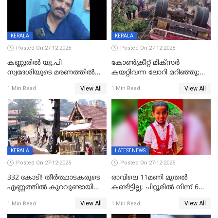
KERALA
KERALA
Posted On 27-12-2025
Posted On 27-12-2025
കണ്ണൂരിൽ യു.പി
കോണ്‍ക്രീറ്റ് മിക്‌സര്‍
സ്വദേശിയുടെ മരണത്തിൽ
കയറ്റിവന്ന ലോറി മറിഞ്ഞു;
അഞ്ചംഗ സംഘത്തിനെതിരെ
രണ്ടുപേര്‍ക്ക് ദാരുണാന്ത്യം;
View All
View All
1 Min Read
1 Min Read
കേസ്; തർക്കമുണ്ടായത്
അപകടം കണ്ണൂരിൽ
ഫേഷ്യലിന് 300 രൂപ
ആവശ്യപ്പെട്ടതിനെച്ചൊല്ലി
KERALA
LATEST NEWS
Posted On 27-12-2025
Posted On 27-12-2025
332 കോടി! തീർത്ഥാടകരുടെ
രാവിലെ 11മണി മുതൽ
എണ്ണത്തിൽ കുറവുണ്ടായിട്ടും
കണ്ടിട്ടില്ല; ചിറ്റൂരിൽ നിന്ന് 6
ശബരിമലയിൽ വരുമാനം
വയസ്സുകാരനെ കാണാതായി
View All
View All
1 Min Read
1 Min Read
കുതിച്ചുയരുന്നു