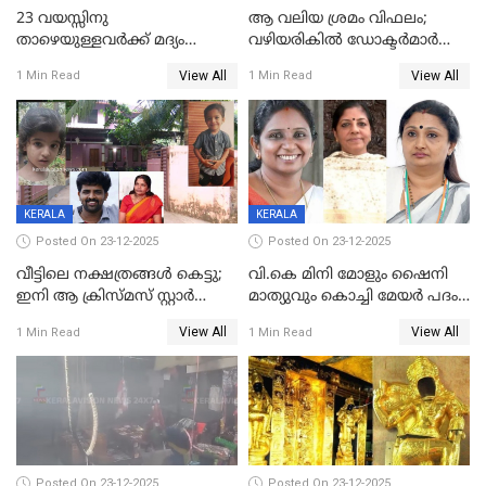
23 വയസ്സിനു
ആ വലിയ ശ്രമം വിഫലം;
താഴെയുള്ളവർക്ക് മദ്യം
വഴിയരികില്‍ ‌ഡോക്ടര്‍മാര്‍
നൽകിയതിനെതിരെ കർശന
ശസ്ത്രക്രിയ നടത്തിയ ലിനു
View All
View All
1 Min Read
1 Min Read
നടപടി;സ്ഥാപനങ്ങൾക്കെതിരെ
മരണത്തിന് കീഴടങ്ങി
രണ്ട് കേസുകൾ
KERALA
KERALA
Posted On 23-12-2025
Posted On 23-12-2025
വീട്ടിലെ നക്ഷത്രങ്ങൾ കെട്ടു;
വി.കെ മിനി മോളും ഷൈനി
ഇനി ആ ക്രിസ്മസ് സ്റ്റാർ
മാത്യുവും കൊച്ചി മേയർ പദം
മാത്രം; പൈതങ്ങൾക്ക്
പങ്കിടും; ദീപ്തി മേരി വർഗീസ്
View All
View All
1 Min Read
1 Min Read
വേണ്ടിയുള്ള
മേയറാകില്ല
പിടിവലിക്കിടയിൽ
അപ്പൂപ്പനെതിരെ പോക്സോ
കേസ് ഒടുവിൽ 4 ജീവനുകൾ
പൊലിഞ്ഞു
Posted On 23-12-2025
Posted On 23-12-2025