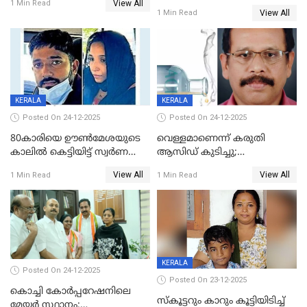
View All
പൊള്ളിച്ചു; 8 മാസം
1 Min Read
View All
1 Min Read
ഗർഭിണിയായ യുവതിക്ക് ക്രൂര
മർദനം
KERALA
KERALA
Posted On 24-12-2025
Posted On 24-12-2025
80കാരിയെ ഊൺമേശയുടെ
വെള്ളമാണെന്ന് കരുതി
കാലിൽ കെട്ടിയിട്ട് സ്വർണവും
ആസിഡ് കുടിച്ചു;
പണവും കവർന്നു;
ചികിത്സയിലിരുന്ന ആള്‍
View All
View All
1 Min Read
1 Min Read
കൊച്ചുമകനും സുഹൃത്തും
മരിച്ചു
അറസ്റ്റിൽ
KERALA
Posted On 24-12-2025
Posted On 23-12-2025
കൊച്ചി കോര്‍പ്പറേഷനിലെ
സ്കൂട്ടറും കാറും കൂട്ടിയിടിച്ച്
മേയര്‍ സ്ഥാനം;