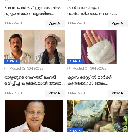
5 മാസം മുൻപ് ഇസ്രയേലിൽ
രണ്ട് കോടി രൂപ
ദുരൂഹസാഹചര്യത്തിൽ
നഷ്ടപരിഹാരം വേണം;
മരിച്ചനിലയിൽ കണ്ടെത്തിയ
ജിസിഡിഎക്ക് വക്കീൽ
View All
View All
1 Min Read
1 Min Read
മലയാളി യുവാവിന്റെ ഭാര്യയും
നോട്ടീസയച്ച് ഉമാ തോമസ്
മരിച്ചു
KERALA
KERALA
Posted On 30-12-2025
Posted On 30-12-2025
ഭാര്യയുടെ ദേഹത്ത് ലഹരി
ക്ലാസ് ടെസ്റ്റിൽ മാർക്ക്
ഒളിപ്പിച്ച് കുഞ്ഞുമായി യാത്ര;
കുറഞ്ഞു; 38 ഓളം
ഓട്ടോ വളഞ്ഞ് ദമ്പതികളെ
വിദ്യാർഥികളെ ട്യൂഷൻ
View All
View All
1 Min Read
1 Min Read
പിടികൂടി പൊലീസ്
സെന്ററിലെ അധ്യാപകന്‍
മർദിച്ചതായി പരാതി
KERALA