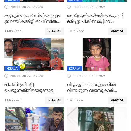
Posted On 22-12-2025
Posted On 22-12-2025
കണ്ണൂർ പാറാട് സിപിഐഎം
ശസ്ത്രക്രിയയ്‌ക്കിടെ യുവതി
ബ്രാഞ്ച് കമ്മിറ്റി ഓഫിസിൽ
മരിച്ചു; ചികിത്സാപ്പിഴവ്
തീയിട്ടു; നേതാക്കളുടെ
ആരോപിച്ച് ബന്ധുക്കൾ;
View All
View All
1 Min Read
1 Min Read
ചിത്രങ്ങളടക്കം കത്തിയ
സംഭവം മാവേലിക്കരയിൽ
നിലയിൽ
KERALA
KERALA
Posted On 22-12-2025
Posted On 22-12-2025
ജിപ്സി ഡ്രിഫ്റ്റ്
വീട്ടുമുറ്റത്തെ കുളത്തിൽ
ചെയ്യുന്നതിനിടെയുണ്ടായ
വീണ് മൂന്ന് വയസുകാരി
അപകടം; 14 വയസുകാരന്
മരിച്ചു
View All
View All
1 Min Read
1 Min Read
ദാരുണാന്ത്യം; ജീപ്സി
ഓടിച്ചയാൾ അറസ്റ്റിൽ.