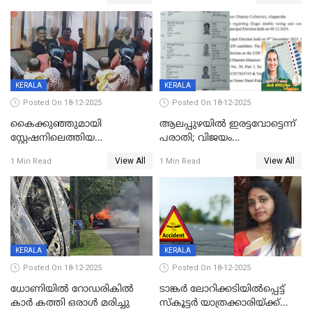
നടുക്കുന്ന സംഭവം
കോടി രൂപ
വാളയാറിൽ
KERALA
KERALA
Posted On 18-12-2025
Posted On 18-12-2025
കൈക്കുഞ്ഞുമായി
ആലപ്പുഴയിൽ ഇരട്ടവോട്ടെന്ന്
സ്റ്റേഷനിലെത്തിയ
പരാതി; വിജയം
യുവതിയ്ക്ക് മർദ്ദനം; സിഐ
റദ്ദാക്കണമെന്ന് വലിയമരം
View All
View All
1 Min Read
1 Min Read
കരണത്തടിച്ചു; CC ടിവി
വാർഡിലെ എൽഡിഎഫ്
ദൃശ്യങ്ങൾ പുറത്ത്
സ്ഥാനാർത്ഥി
KERALA
KERALA
Posted On 18-12-2025
Posted On 18-12-2025
ധോണിയിൽ റോഡരികിൽ
ടാങ്കർ ലോറിക്കടിയിൽപ്പെട്ട്
കാർ കത്തി ഒരാൾ മരിച്ചു
സ്കൂട്ടർ യാത്രക്കാരിയ്ക്ക്