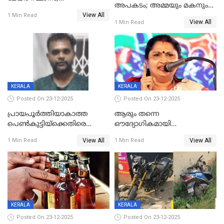
അപകടം; അമ്മയും മകനും
കോണ്‍ഗ്രസില്‍ അതൃപതി
View All
മരിച്ചു, മറ്റൊരു മകൻ
1 Min Read
രൂക്ഷം
View All
1 Min Read
ഗുരുതരാവസ്ഥയിൽ
KERALA
KERALA
Posted On 23-12-2025
Posted On 23-12-2025
പ്രായപൂർത്തിയാകാത്ത
ആരും തന്നെ
പെൺകുട്ടിയ്ക്കെതിരെ
ഔദ്യോഗികമായി
ലൈംഗികാതിക്രമം; 36കാരന്
അറിയിച്ചിട്ടില്ല, മേയറെ
View All
View All
1 Min Read
1 Min Read
59 വർഷം തടവും 90,൦൦൦ രൂപ
കണ്ടെത്താൻ ഇന്ന് കോർ
പിഴയും ശിക്ഷ
കമ്മിറ്റി കൂടിയില്ല';
അതൃപ്തിയുമായി ദീപ്തി മേരി
വർഗീസ്
KERALA
KERALA
Posted On 23-12-2025
Posted On 23-12-2025