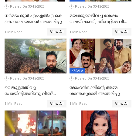
Posted On 30-12-2025
Posted On 30-12-2025
ധർമടം മുൻ എംഎല്‍എ കെ
മയക്കുവെടിവച്ച ശേഷം
കെ നാരായണന്‍ അന്തരിച്ചു
വലയിലാക്കി; കിണറ്റിൽ വീണ
കടുവയെ പുറത്തെത്തിച്ചു
View All
View All
1 Min Read
1 Min Read
KERALA
Posted On 30-12-2025
Posted On 30-12-2025
വെങ്കുളത്ത് വ്യൂ
മോഹന്‍ലാലിന്‍റെ അമ്മ
പോയിന്റിൽനിന്നു വീണ്
ശാന്തകുമാരി അന്തരിച്ചു
യുവാവ് മരിച്ചു
View All
View All
1 Min Read
1 Min Read