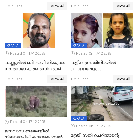
ദാരുണാന്ത്യം; അപകടം
View All
View All
1 Min Read
1 Min Read
കണ്ടോത്ത് ദേശീയ പാതയിൽ
KERALA
KERALA
Posted On 17-12-2025
Posted On 17-12-2025
കണ്ണൂരിൽ ബിജെപി നിയുക്ത
കളിക്കുന്നതിനിടയിൽ
നഗരസഭാ കൗൺസിലർക്ക് 36
പൊള്ളലേറ്റു;
വർഷം തടവുശിക്ഷ
ചികിത്സയിലായിരുന്ന രണ്ടാം
View All
View All
1 Min Read
1 Min Read
ക്ലാസ് വിദ്യാർത്ഥിനി മരിച്ചു
KERALA
Posted On 17-12-2025
Posted On 17-12-2025
ജനവാസ മേഖലയില്‍
മന്ത്രി സജി ചെറിയാന്റെ
നിലയുറപ്പിച്ച് കാട്ടുകൊമ്പന്‍