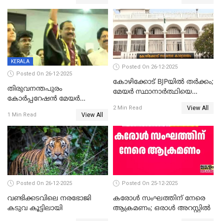
ആദ്യ വോട്ട് അസാധു; കണ്ണൂർ
മുഖ്യമന്ത്രിയുടെ ഓഫീസ്
ഡെപ്യൂട്ടി മേയർ സ്ഥാനത്ത്
തന്നെ വിശദീകരിയ്ക്കുന്നു;
താഹിറിന് വിജയം
സത്യമിതാണ്
KERALA
Posted On 26-12-2025
Posted On 26-12-2025
കോഴിക്കോട് BJPയിൽ തർക്കം;
തിരുവനന്തപുരം
മേയർ സ്ഥാനാർത്ഥിയെ
കോര്‍പ്പറേഷന്‍ മേയര്‍
പരസ്യമായി പ്രഖ്യാപിച്ചില്ല
View All
തെരഞ്ഞെടുപ്പ്; സിപിഐഎം
2 Min Read
View All
1 Min Read
ഹൈക്കോടതിയിലേക്ക്;
സത്യപ്രതിജ്ഞ ചടങ്ങില്‍
ചട്ടലംഘനമെന്ന് പാർട്ടി
Posted On 26-12-2025
Posted On 25-12-2025
വണ്ടിക്കടവിലെ നരഭോജി
കരോള്‍ സംഘത്തിന് നേരെ
കടുവ കൂട്ടിലായി
ആക്രമണം; ഒരാള്‍ അറസ്റ്റില്‍