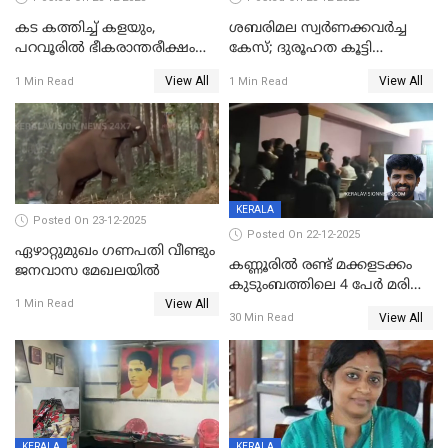
കട കത്തിച്ച് കളയും,
ശബരിമല സ്വര്‍ണക്കവര്‍ച്ച
പറവൂരില്‍ ഭീകരാന്തരീക്ഷം
കേസ്; ദുരൂഹത കൂട്ടി
സൃഷ്ടിച്ച് കുട്ടി ലഹരിസംഘം
വിദേശവ്യവസായിയുടെ മൊഴി
View All
View All
1 Min Read
1 Min Read
KERALA
Posted On 23-12-2025
Posted On 22-12-2025
ഏഴാറ്റുമുഖം ഗണപതി വീണ്ടും
കണ്ണൂരിൽ രണ്ട് മക്കളടക്കം
ജനവാസ മേഖലയിൽ
കുടുംബത്തിലെ 4 പേർ മരിച്ച
View All
നിലയിൽ
1 Min Read
View All
30 Min Read
KERALA
KERALA