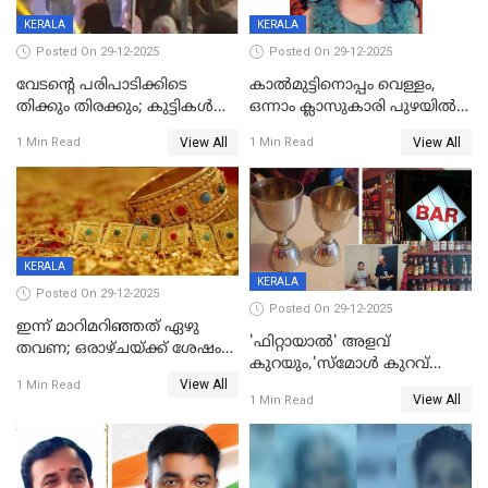
KERALA
KERALA
Posted On 29-12-2025
Posted On 29-12-2025
വേടന്റെ പരിപാടിക്കിടെ
കാൽമുട്ടിനൊപ്പം വെള്ളം,
തിക്കും തിരക്കും; കുട്ടികള്‍
ഒന്നാം ക്ലാസുകാരി പുഴയിൽ
ഉള്‍പ്പെടെ നിരവധി പേര്‍ക്ക്
മുങ്ങി മരിച്ചു; ദാരുണ സംഭവം
View All
View All
1 Min Read
1 Min Read
പരിക്ക്; പാളം മറികടന്ന
കുട്ടികൾക്കൊപ്പം
യുവാവ് ട്രെയിന്‍ തട്ടി മരിച്ചു
കളിക്കുന്നതിനിടെ
KERALA
KERALA
Posted On 29-12-2025
Posted On 29-12-2025
ഇന്ന് മാറിമറിഞ്ഞത് ഏഴു
'ഫിറ്റായാൽ' അളവ്
തവണ; ഒരാഴ്ചയ്ക്ക് ശേഷം
കുറയും,'സ്‌മോൾ കുറവ്
സ്വർണവിലയിൽ ഇടിവ്
View All
പിടികൂടി; ബാറിന് 25,000 രൂപ
1 Min Read
View All
1 Min Read
പിഴ