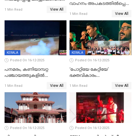
വാഹനം അപകടത്തിൽപ്പെട്ടു;
പടയപ്പ
View All
മന്ത്രിയും സംഘവും
1 Min Read
View All
1 Min Read
രക്ഷപ്പെട്ടത് തലനാരിടയ്ക്ക്
KERALA
KERALA
Posted On 16-12-2025
Posted On 16-12-2025
പനമരം, കണിയാമ്പറ്റ
‘പോറ്റിയേ കേറ്റിയേ’
പഞ്ചായത്തുകളിൽ
ഭക്തവികാരം
ബുധനാഴ്ച വിദ്യാഭ്യാസ
വ്രണപ്പെടുത്തിയെന്നു
View All
View All
1 Min Read
1 Min Read
സ്ഥാപനങ്ങൾക്ക് അവധി
ഡിജിപിക്ക് പരാതി; ശക്തമായ
നടപടി വേണമെന്നു
സിപിഐഎമ്മും
Posted On 16-12-2025
Posted On 16-12-2025