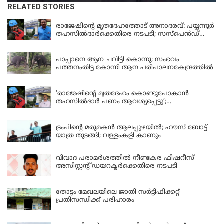
RELATED STORIES
KERALA
രാജേഷിന്റെ മൃതദേഹത്തോട് അനാദരവ്: പയ്യന്നൂർ
തഹസിൽദാർക്കെതിരെ നടപടി; സസ്പെൻഡ്
ചെയ്യാൻ നിർദേശം നൽകി മന്ത്രി
KERALA
പാപ്പാനെ ആന ചവിട്ടി കൊന്നു; സംഭവം
പത്തനംതിട്ട കോന്നി ആന പരിപാലനകേന്ദ്രത്തിൽ
KERALA
‘രാജേഷിന്‍റെ മൃതദേഹം കൊണ്ടുപോകാന്‍
തഹസില്‍ദാര്‍ പണം ആവശ്യപ്പെട്ടു’;
ഗുരുതരആരോപണം
LATEST NEWS
ട്രംപിന്റെ മരുമകന്‍ ആലപ്പുഴയില്‍; ഹൗസ് ബോട്ട്
യാത്ര തുടങ്ങി; വള്ളംകളി കാണും
വിവാദ പരാമര്‍ശത്തില്‍ നീണ്ടകര ഫിഷറീസ്
അസിസ്റ്റന്റ് ഡയറക്ടര്‍ക്കെതിരെ നടപടി
തോട്ടം മേഖലയിലെ ജാതി സര്‍ട്ടിഫിക്കറ്റ്
പ്രതിസന്ധിക്ക് പരിഹാരം