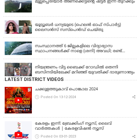
മുല്ലപ്പെരിയാര്‍ അണക്കെട്ടിൻ്റെ ഷട്ടര്‍ ഇന്ന് തുറക്കും
KERALA
യൂട്യൂബർ ധന്യയുടെ (ഹെലൻ ഓഫ് സ്പാർട്ട)
ലൈസൻസ് സസ്‌പെൻഡ് ചെയ്തു
KERALA
സംസ്ഥാനത്ത് 6 ജില്ലകളിലെ വിദ്യാഭ്യാസ
സ്ഥാപനങ്ങൾക്ക് നാളെ (ശനി) അവധി; രണ്ട്
ജില്ലകളിൽ അവധി പ്രൊഫഷണൽ കോളേജുകൾ
KERALA
ഒഴികെ
നിയന്ത്രണം വിട്ട ബൈക്ക് റോഡിൽ തെന്നി
ബസിനടിയിലേക്ക് മറിഞ്ഞ് യുവതിക്ക് ദാരുണാന്ത്യം
LATEST DISTRICT VIDEOS
ചക്കുളത്തുകാവ് പൊങ്കാല 2024
Posted On 13-12-2024
കേരളം ഇന്ന്: ബ്രേക്കിംഗ് ന്യൂസ്, ലൈവ്
വാർത്തകൾ | കേരളവിഷൻ ന്യൂസ്
Posted On 03-01-2023