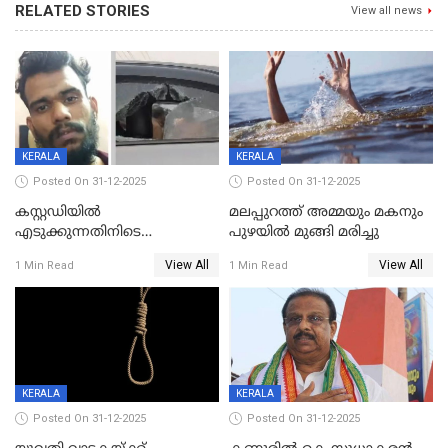
RELATED STORIES
View all news
KERALA
KERALA
Posted On 31-12-2025
Posted On 31-12-2025
കസ്റ്റഡിയിൽ
മലപ്പുറത്ത് അമ്മയും മകനും
എടുക്കുന്നതിനിടെ
പുഴയിൽ മുങ്ങി മരിച്ചു
വിലങ്ങുമായി രക്ഷപ്പെട്ട
View All
View All
1 Min Read
1 Min Read
വധശ്രമക്കേസ് പ്രതി പിടിയിൽ
KERALA
KERALA
Posted On 31-12-2025
Posted On 31-12-2025