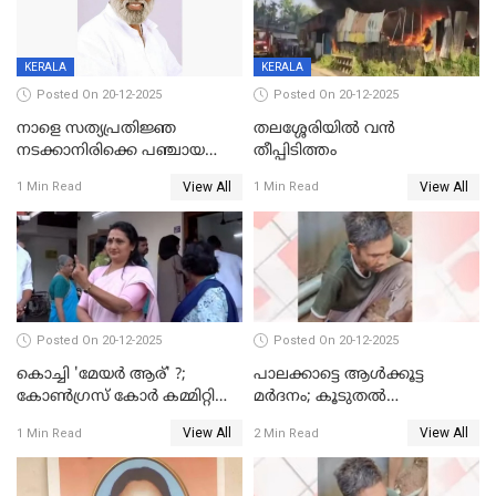
KERALA
KERALA
Posted On 20-12-2025
Posted On 20-12-2025
നാളെ സത്യപ്രതിജ്ഞ
തലശ്ശേരിയിൽ വൻ
നടക്കാനിരിക്കെ പഞ്ചായത്ത്
തീപ്പിടിത്തം
മെമ്പർ മരിച്ചു
View All
View All
1 Min Read
1 Min Read
Posted On 20-12-2025
Posted On 20-12-2025
കൊച്ചി 'മേയർ ആര്' ?;
പാലക്കാട്ടെ ആള്‍ക്കൂട്ട
കോണ്‍ഗ്രസ് കോര്‍ കമ്മിറ്റി
മര്‍ദനം; കൂടുതല്‍
യോഗം ചൊവ്വാഴ്ച
അറസ്റ്റുണ്ടാവും, മര്‍ദിച്ചത് 15
View All
View All
1 Min Read
2 Min Read
അംഗ സംഘമെന്ന് വിവരം