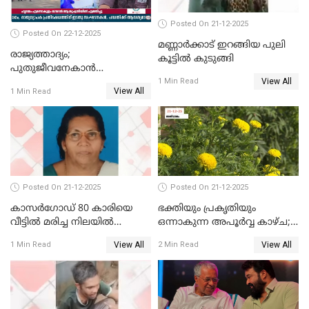
Posted On 21-12-2025
Posted On 22-12-2025
മണ്ണാർക്കാട് ഇറങ്ങിയ പുലി
രാജ്യത്താദ്യം;
കൂട്ടിൽ കുടുങ്ങി
പുതുജീവനേകാൻ
View All
ഷിബുവിന്റെ ഹൃദയം
1 Min Read
View All
1 Min Read
എറണാകുളം സർക്കാർ
ജനറൽ
ആശുപത്രിയിലെത്തിച്ചു
Posted On 21-12-2025
Posted On 21-12-2025
കാസർഗോഡ് 80 കാരിയെ
ഭക്തിയും പ്രകൃതിയും
വീട്ടിൽ മരിച്ച നിലയിൽ
ഒന്നാകുന്ന അപൂര്‍വ്വ കാഴ്ച;
കണ്ടെത്തി
ഭക്തർക്ക്
View All
View All
1 Min Read
2 Min Read
കാഴ്ചാനുഭവമൊരുക്കി
ശബരീ നന്ദനം