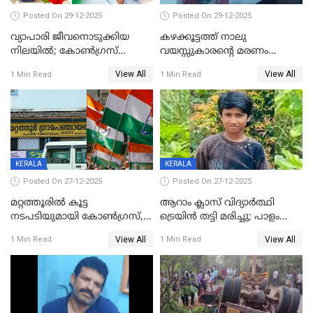
Posted On 29-12-2025
Posted On 29-12-2025
വ്യാപാരി ജീവനൊടുക്കിയ
കഴക്കൂട്ടത്ത് നാലു
നിലയില്‍; കോണ്‍ഗ്രസ്
വയസ്സുകാരന്റെ മരണം
കൗണ്‍സിലറുടെ
കൊലപാതകം: അമ്മയും
View All
View All
1 Min Read
1 Min Read
മാനസികപീഡനമെന്ന് കുറിപ്പ്
സുഹൃത്തും പൊലീസ്
കസ്റ്റഡിയിൽ
KERALA
KERALA
Posted On 27-12-2025
Posted On 27-12-2025
മറ്റത്തൂരിൽ കൂട്ട
ആറാം ക്ലാസ് വിദ്യാർത്ഥി
നടപടിയുമായി കോണ്‍ഗ്രസ്,
ട്രെയിൻ തട്ടി മരിച്ചു; പാളം
ബിജെപി പാളയത്തിലെത്തിയ
മുറിച്ചുകടക്കുന്നതിനിടെ
View All
View All
1 Min Read
1 Min Read
എട്ട് പേര്‍ ഉള്‍പ്പെടെ
അപകടം മലപ്പുറത്ത്
പത്തുപേരെ പുറത്താക്കി,
ചൊവ്വന്നൂരിലും നടപടി