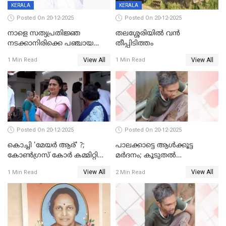
KERALA
KERALA
Posted On 20-12-2025
Posted On 20-12-2025
നാളെ സത്യപ്രതിജ്ഞ
തലശ്ശേരിയിൽ വൻ
നടക്കാനിരിക്കെ പഞ്ചായത്ത്
തീപ്പിടിത്തം
മെമ്പർ മരിച്ചു
View All
View All
1 Min Read
1 Min Read
Posted On 20-12-2025
Posted On 20-12-2025
കൊച്ചി 'മേയർ ആര്' ?;
പാലക്കാട്ടെ ആള്‍ക്കൂട്ട
കോണ്‍ഗ്രസ് കോര്‍ കമ്മിറ്റി
മര്‍ദനം; കൂടുതല്‍
യോഗം ചൊവ്വാഴ്ച
അറസ്റ്റുണ്ടാവും, മര്‍ദിച്ചത് 15
View All
View All
1 Min Read
2 Min Read
അംഗ സംഘമെന്ന് വിവരം