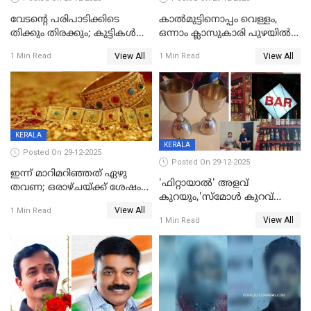
വേടന്റെ പരിപാടിക്കിടെ
കാൽമുട്ടിനൊപ്പം വെള്ളം,
തിക്കും തിരക്കും; കുട്ടികള്‍
ഒന്നാം ക്ലാസുകാരി പുഴയിൽ
ഉള്‍പ്പെടെ നിരവധി പേര്‍ക്ക്
മുങ്ങി മരിച്ചു; ദാരുണ സംഭവം
View All
View All
1 Min Read
1 Min Read
പരിക്ക്; പാളം മറികടന്ന
കുട്ടികൾക്കൊപ്പം
യുവാവ് ട്രെയിന്‍ തട്ടി മരിച്ചു
കളിക്കുന്നതിനിടെ
KERALA
KERALA
Posted On 29-12-2025
Posted On 29-12-2025
ഇന്ന് മാറിമറിഞ്ഞത് ഏഴു
'ഫിറ്റായാൽ' അളവ്
തവണ; ഒരാഴ്ചയ്ക്ക് ശേഷം
കുറയും,'സ്‌മോൾ കുറവ്
സ്വർണവിലയിൽ ഇടിവ്
View All
പിടികൂടി; ബാറിന് 25,000 രൂപ
1 Min Read
View All
1 Min Read
പിഴ