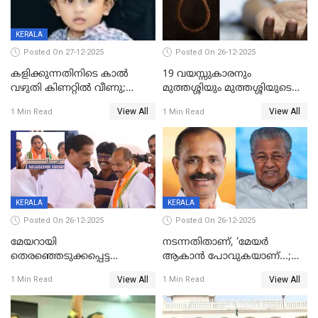
KERALA
Posted On 27-12-2025
Posted On 26-12-2025
കളിക്കുന്നതിനിടെ കാൽ
19 വയസ്സുകാരനും
വഴുതി കിണറ്റിൽ വീണു;
മുത്തശ്ശിയും മുത്തശ്ശിയുടെ
ഒന്നര വയസ്സുകാരന്
സഹോദരിയും വീട്ടിൽ തൂങ്ങി
View All
View All
1 Min Read
1 Min Read
ദാരുണാന്ത്യം
മരിച്ചനിലയിൽ
KERALA
KERALA
Posted On 26-12-2025
Posted On 26-12-2025
മേയറായി
നടന്നതിതാണ്, ‘മേയർ
തെരഞ്ഞെടുക്കപ്പെട്ട
ആകാൻ പോവുകയാണ്...;
ശേഷമുള്ള പി ഇന്ദിരയുടെ
ആവട്ടെ, അഭിനന്ദനങ്ങൾ’;
View All
View All
1 Min Read
1 Min Read
ആദ്യ വോട്ട് അസാധു; കണ്ണൂർ
മുഖ്യമന്ത്രിയുടെ ഓഫീസ്
ഡെപ്യൂട്ടി മേയർ സ്ഥാനത്ത്
തന്നെ വിശദീകരിയ്ക്കുന്നു;
താഹിറിന് വിജയം
സത്യമിതാണ്