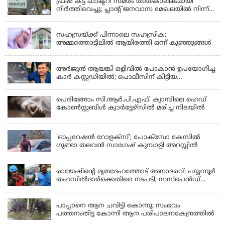
ഫ്രഷ് കട്ട് ഫാക്ടറി സമരം താത്കാലികമായി
നിർത്തിവെച്ചു; പ്ലാൻ്റ് ജനവാസ മേഖലയിൽ നിന്ന്
മാറ്റാൻ കമ്പനി സന്നദ്ധത അറിയിച്ചതായി പി.കെ
KERALA
ഫിറോസ് എംഎൽഎ
സഹസ്രയ്ക്ക് പിന്നാലെ സഹസ്രിക;
അമ്മത്തൊട്ടിലില്‍ ആയിരത്തി ഒന്ന് കുഞ്ഞുങ്ങള്‍
KERALA
അർജുൻ ആയങ്കി ഒളിവിൽ പോകാൻ ഉപയോഗിച്ച
കാർ കസ്റ്റഡിയിൽ; പൊലീസിന് കിട്ടിയ
വാഹനത്തിന്റെ ഉടമ അർജുന്റെ ഭാര്യ
പെരിങ്ങോം സി.ആർ.പി.എഫ്. ക്യാമ്പിലെ ഹെഡ്
കോൺസ്റ്റബിൾ ക്വാർട്ടേഴ്സിൽ മരിച്ച നിലയിൽ
LATEST NEWS
'ഓപ്പറേഷൻ റോളക്സ്'; പോക്സോ കേസിൽ
ഗുണ്ടാ തലവൻ സാഗേഷ് കുമ്പാളി അറസ്റ്റിൽ
KERALA
രാജേഷിന്റെ മൃതദേഹത്തോട് അനാദരവ്: പയ്യന്നൂർ
തഹസിൽദാർക്കെതിരെ നടപടി; സസ്പെൻഡ്
ചെയ്യാൻ നിർദേശം നൽകി മന്ത്രി
KERALA
പാപ്പാനെ ആന ചവിട്ടി കൊന്നു; സംഭവം
പത്തനംതിട്ട കോന്നി ആന പരിപാലനകേന്ദ്രത്തിൽ
KERALA