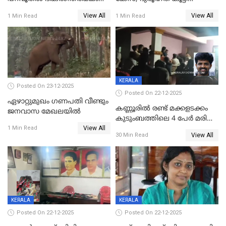
സൃഷ്ടിച്ച് കുട്ടി ലഹരിസംഘം
വിദേശവ്യവസായിയുടെ മൊഴി
View All
View All
1 Min Read
1 Min Read
KERALA
Posted On 23-12-2025
Posted On 22-12-2025
ഏഴാറ്റുമുഖം ഗണപതി വീണ്ടും
കണ്ണൂരിൽ രണ്ട് മക്കളടക്കം
ജനവാസ മേഖലയിൽ
കുടുംബത്തിലെ 4 പേർ മരിച്ച
View All
നിലയിൽ
1 Min Read
View All
30 Min Read
KERALA
KERALA
Posted On 22-12-2025
Posted On 22-12-2025