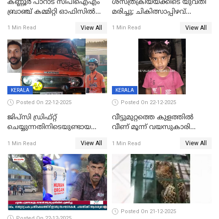
കണ്ണൂർ പാറാട് സിപിഐഎം
ശസ്ത്രക്രിയയ്‌ക്കിടെ യുവതി
ബ്രാഞ്ച് കമ്മിറ്റി ഓഫിസിൽ
മരിച്ചു; ചികിത്സാപ്പിഴവ്
തീയിട്ടു; നേതാക്കളുടെ
ആരോപിച്ച് ബന്ധുക്കൾ;
View All
View All
1 Min Read
1 Min Read
ചിത്രങ്ങളടക്കം കത്തിയ
സംഭവം മാവേലിക്കരയിൽ
നിലയിൽ
KERALA
KERALA
Posted On 22-12-2025
Posted On 22-12-2025
ജിപ്സി ഡ്രിഫ്റ്റ്
വീട്ടുമുറ്റത്തെ കുളത്തിൽ
ചെയ്യുന്നതിനിടെയുണ്ടായ
വീണ് മൂന്ന് വയസുകാരി
അപകടം; 14 വയസുകാരന്
മരിച്ചു
View All
View All
1 Min Read
1 Min Read
ദാരുണാന്ത്യം; ജീപ്സി
ഓടിച്ചയാൾ അറസ്റ്റിൽ.
Posted On 21-12-2025
Posted On 22-12-2025