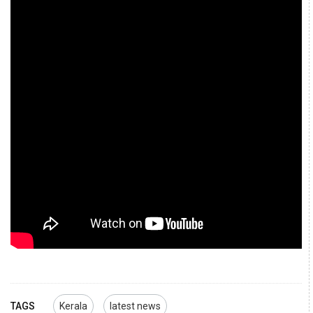
TAGS
Kerala
latest news