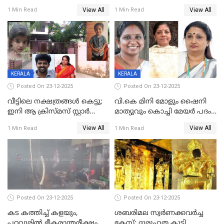
നൽകിയതിനെതിരെ കർശന
ശസ്ത്രക്രിയ നടത്തിയ ലിനു
View All
View All
1 Min Read
1 Min Read
നടപടി;സ്ഥാപനങ്ങൾക്കെതിരെ
മരണത്തിന് കീഴടങ്ങി
രണ്ട് കേസുകൾ
KERALA
KERALA
Posted On 23-12-2025
Posted On 23-12-2025
വീട്ടിലെ നക്ഷത്രങ്ങൾ കെട്ടു;
വി.കെ മിനി മോളും ഷൈനി
ഇനി ആ ക്രിസ്മസ് സ്റ്റാർ
മാത്യുവും കൊച്ചി മേയർ പദം
മാത്രം; പൈതങ്ങൾക്ക്
പങ്കിടും; ദീപ്തി മേരി വർഗീസ്
View All
View All
1 Min Read
1 Min Read
വേണ്ടിയുള്ള
മേയറാകില്ല
പിടിവലിക്കിടയിൽ
അപ്പൂപ്പനെതിരെ പോക്സോ
കേസ് ഒടുവിൽ 4 ജീവനുകൾ
പൊലിഞ്ഞു
Posted On 23-12-2025
Posted On 23-12-2025
കട കത്തിച്ച് കളയും,
ശബരിമല സ്വര്‍ണക്കവര്‍ച്ച
പറവൂരില്‍ ഭീകരാന്തരീക്ഷം
കേസ്; ദുരൂഹത കൂട്ടി