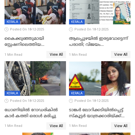
KERALA
KERALA
Posted On 18-12-2025
Posted On 18-12-2025
കൈക്കുഞ്ഞുമായി
ആലപ്പുഴയിൽ ഇരട്ടവോട്ടെന്ന്
സ്റ്റേഷനിലെത്തിയ
പരാതി; വിജയം
യുവതിയ്ക്ക് മർദ്ദനം; സിഐ
റദ്ദാക്കണമെന്ന് വലിയമരം
View All
View All
1 Min Read
1 Min Read
കരണത്തടിച്ചു; CC ടിവി
വാർഡിലെ എൽഡിഎഫ്
ദൃശ്യങ്ങൾ പുറത്ത്
സ്ഥാനാർത്ഥി
KERALA
KERALA
Posted On 18-12-2025
Posted On 18-12-2025
ധോണിയിൽ റോഡരികിൽ
ടാങ്കർ ലോറിക്കടിയിൽപ്പെട്ട്
കാർ കത്തി ഒരാൾ മരിച്ചു
സ്കൂട്ടർ യാത്രക്കാരിയ്ക്ക്
ദാരുണാന്ത്യം; അപകടം
View All
View All
1 Min Read
1 Min Read
കണ്ടോത്ത് ദേശീയ പാതയിൽ