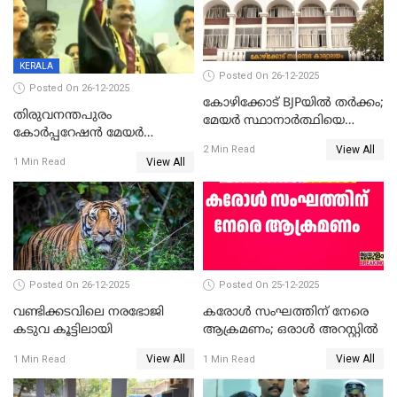
KERALA
Posted On 26-12-2025
Posted On 26-12-2025
കോഴിക്കോട് BJPയിൽ തർക്കം;
തിരുവനന്തപുരം
മേയർ സ്ഥാനാർത്ഥിയെ
കോര്‍പ്പറേഷന്‍ മേയര്‍
പരസ്യമായി പ്രഖ്യാപിച്ചില്ല
View All
തെരഞ്ഞെടുപ്പ്; സിപിഐഎം
2 Min Read
View All
1 Min Read
ഹൈക്കോടതിയിലേക്ക്;
സത്യപ്രതിജ്ഞ ചടങ്ങില്‍
ചട്ടലംഘനമെന്ന് പാർട്ടി
Posted On 26-12-2025
Posted On 25-12-2025
വണ്ടിക്കടവിലെ നരഭോജി
കരോള്‍ സംഘത്തിന് നേരെ
കടുവ കൂട്ടിലായി
ആക്രമണം; ഒരാള്‍ അറസ്റ്റില്‍
View All
View All
1 Min Read
1 Min Read