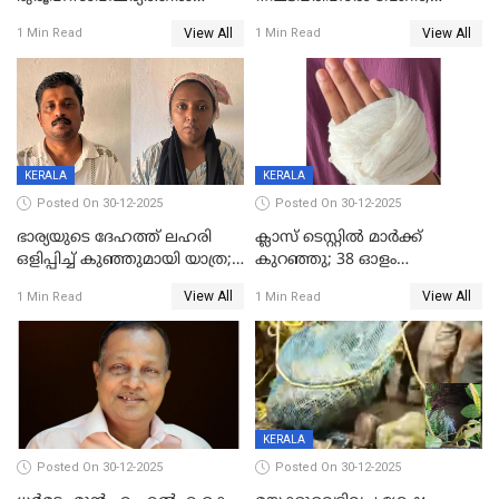
മരിച്ചനിലയിൽ കണ്ടെത്തിയ
ജിസിഡിഎക്ക് വക്കീൽ
View All
View All
1 Min Read
1 Min Read
മലയാളി യുവാവിന്റെ ഭാര്യയും
നോട്ടീസയച്ച് ഉമാ തോമസ്
മരിച്ചു
KERALA
KERALA
Posted On 30-12-2025
Posted On 30-12-2025
ഭാര്യയുടെ ദേഹത്ത് ലഹരി
ക്ലാസ് ടെസ്റ്റിൽ മാർക്ക്
ഒളിപ്പിച്ച് കുഞ്ഞുമായി യാത്ര;
കുറഞ്ഞു; 38 ഓളം
ഓട്ടോ വളഞ്ഞ് ദമ്പതികളെ
വിദ്യാർഥികളെ ട്യൂഷൻ
View All
View All
1 Min Read
1 Min Read
പിടികൂടി പൊലീസ്
സെന്ററിലെ അധ്യാപകന്‍
മർദിച്ചതായി പരാതി
KERALA
Posted On 30-12-2025
Posted On 30-12-2025