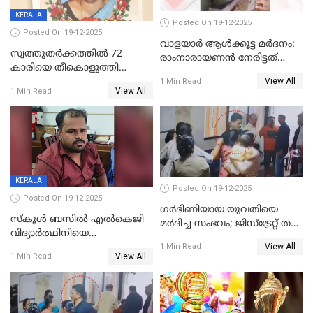
KERALA
Posted On 19-12-2025
Posted On 19-12-2025
വാളയാർ ആൾക്കൂട്ട മർദനം:
സ്വത്തുതര്‍ക്കത്തില്‍ 72
രാംനാരായണൻ നേരിട്ടത്
കാരിയെ തീകൊളുത്തി
കൊടും ക്രൂരത; ശരീരത്തിൽ
View All
കൊന്നു;
1 Min Read
നാൽപ്പതിലേറെ
View All
1 Min Read
ക്രൂരകൊലപാതകത്തില്‍
മുറിവുകളെന്ന് പോസ്റ്റ്‌മോർട്ടം
സഹോദരിപുത്രന് ജീവപര്യന്തം
റിപ്പോർട്ട്
KERALA
Posted On 19-12-2025
Posted On 19-12-2025
ഗര്‍ഭിണിയായ യുവതിയെ
സ്കൂൾ ബസിൽ എൽകെജി
മര്‍ദിച്ച സംഭവം; ജിസ്‌ട്രേറ്റ് തല
വിദ്യാര്‍ത്ഥിനിയെ
അന്വേഷണം വേണമെന്ന്
View All
ലൈംഗികമായി ഉപദ്രവിച്ചു;
1 Min Read
യുവതി
View All
1 Min Read
ക്ലീനര്‍ പിടിയിൽ