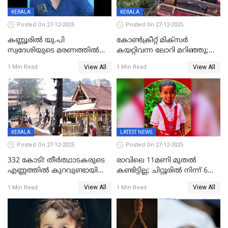
KERALA
KERALA
Posted On 27-12-2025
Posted On 27-12-2025
കണ്ണൂരിൽ യു.പി
കോണ്‍ക്രീറ്റ് മിക്‌സര്‍
സ്വദേശിയുടെ മരണത്തിൽ
കയറ്റിവന്ന ലോറി മറിഞ്ഞു;
അഞ്ചംഗ സംഘത്തിനെതിരെ
രണ്ടുപേര്‍ക്ക് ദാരുണാന്ത്യം;
View All
View All
1 Min Read
1 Min Read
കേസ്; തർക്കമുണ്ടായത്
അപകടം കണ്ണൂരിൽ
ഫേഷ്യലിന് 300 രൂപ
ആവശ്യപ്പെട്ടതിനെച്ചൊല്ലി
KERALA
LATEST NEWS
Posted On 27-12-2025
Posted On 27-12-2025
332 കോടി! തീർത്ഥാടകരുടെ
രാവിലെ 11മണി മുതൽ
എണ്ണത്തിൽ കുറവുണ്ടായിട്ടും
കണ്ടിട്ടില്ല; ചിറ്റൂരിൽ നിന്ന് 6
ശബരിമലയിൽ വരുമാനം
വയസ്സുകാരനെ കാണാതായി
View All
View All
1 Min Read
1 Min Read
കുതിച്ചുയരുന്നു