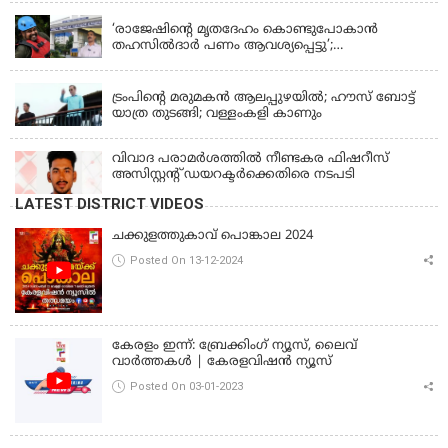
‘രാജേഷിന്‍റെ മൃതദേഹം കൊണ്ടുപോകാന്‍
തഹസില്‍ദാര്‍ പണം ആവശ്യപ്പെട്ടു’;
ഗുരുതരആരോപണം
LATEST NEWS
ട്രംപിന്റെ മരുമകന്‍ ആലപ്പുഴയില്‍; ഹൗസ് ബോട്ട്
യാത്ര തുടങ്ങി; വള്ളംകളി കാണും
വിവാദ പരാമര്‍ശത്തില്‍ നീണ്ടകര ഫിഷറീസ്
അസിസ്റ്റന്റ് ഡയറക്ടര്‍ക്കെതിരെ നടപടി
LATEST DISTRICT VIDEOS
ചക്കുളത്തുകാവ് പൊങ്കാല 2024
Posted On 13-12-2024
കേരളം ഇന്ന്: ബ്രേക്കിംഗ് ന്യൂസ്, ലൈവ്
വാർത്തകൾ | കേരളവിഷൻ ന്യൂസ്
Posted On 03-01-2023