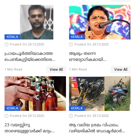
ഗുരുതരാവസ്ഥയിൽ
KERALA
KERALA
Posted On 23-12-2025
Posted On 23-12-2025
പ്രായപൂർത്തിയാകാത്ത
ആരും തന്നെ
പെൺകുട്ടിയ്ക്കെതിരെ
ഔദ്യോഗികമായി
ലൈംഗികാതിക്രമം; 36കാരന്
അറിയിച്ചിട്ടില്ല, മേയറെ
View All
View All
1 Min Read
1 Min Read
59 വർഷം തടവും 90,൦൦൦ രൂപ
കണ്ടെത്താൻ ഇന്ന് കോർ
പിഴയും ശിക്ഷ
കമ്മിറ്റി കൂടിയില്ല';
അതൃപ്തിയുമായി ദീപ്തി മേരി
വർഗീസ്
KERALA
KERALA
Posted On 23-12-2025
Posted On 23-12-2025
23 വയസ്സിനു
ആ വലിയ ശ്രമം വിഫലം;
താഴെയുള്ളവർക്ക് മദ്യം
വഴിയരികില്‍ ‌ഡോക്ടര്‍മാര്‍