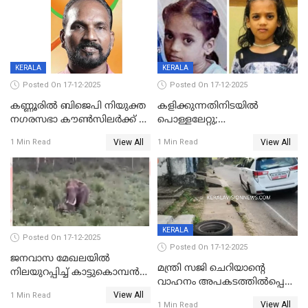
KERALA
KERALA
Posted On 17-12-2025
Posted On 17-12-2025
കണ്ണൂരിൽ ബിജെപി നിയുക്ത
കളിക്കുന്നതിനിടയിൽ
നഗരസഭാ കൗൺസിലർക്ക് 36
പൊള്ളലേറ്റു;
വർഷം തടവുശിക്ഷ
ചികിത്സയിലായിരുന്ന രണ്ടാം
View All
View All
1 Min Read
1 Min Read
ക്ലാസ് വിദ്യാർത്ഥിനി മരിച്ചു
KERALA
Posted On 17-12-2025
Posted On 17-12-2025
ജനവാസ മേഖലയില്‍
മന്ത്രി സജി ചെറിയാന്റെ
നിലയുറപ്പിച്ച് കാട്ടുകൊമ്പന്‍
വാഹനം അപകടത്തിൽപ്പെട്ടു;
പടയപ്പ
View All
മന്ത്രിയും സംഘവും
1 Min Read
View All
1 Min Read