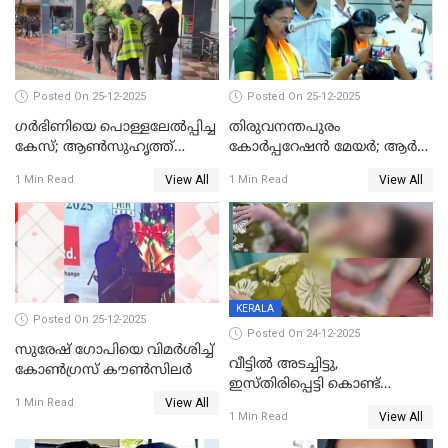
Posted On 25-12-2025
Posted On 25-12-2025
ഗര്‍ഭിണിയെ പൊള്ളലേല്‍പ്പിച്ച
തിരുവനന്തപുരം
കേസ്; ആണ്‍സുഹൃത്ത്
കോര്‍പ്പറേഷന്‍ മേയർ; ആര്‍
പിടിയില്‍
ശ്രീലേഖയ്ക്ക് മുൻതൂക്കം
View All
View All
1 Min Read
1 Min Read
KERALA
Posted On 25-12-2025
Posted On 24-12-2025
സുരേഷ് ഗോപിയെ വിമര്‍ശിച്ച്
വീട്ടിൽ അടച്ചിട്ടു,
കോണ്‍ഗ്രസ് കൗണ്‍സിലര്‍
ഇസ്തിരിപ്പെട്ടി കൊണ്ട്
View All
പൊള്ളിച്ചു; 8 മാസം
1 Min Read
View All
1 Min Read
ഗർഭിണിയായ യുവതിക്ക് ക്രൂര
മർദനം