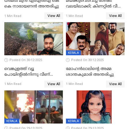
ധർമടം മുൻ എംഎല്‍എ കെ
മയക്കുവെടിവച്ച ശേഷം
കെ നാരായണന്‍ അന്തരിച്ചു
വലയിലാക്കി; കിണറ്റിൽ വീണ
കടുവയെ പുറത്തെത്തിച്ചു
View All
View All
1 Min Read
1 Min Read
KERALA
Posted On 30-12-2025
Posted On 30-12-2025
വെങ്കുളത്ത് വ്യൂ
മോഹന്‍ലാലിന്‍റെ അമ്മ
പോയിന്റിൽനിന്നു വീണ്
ശാന്തകുമാരി അന്തരിച്ചു
യുവാവ് മരിച്ചു
View All
View All
1 Min Read
1 Min Read
KERALA
KERALA
Posted On 29-12-2025
Posted On 29-12-2025