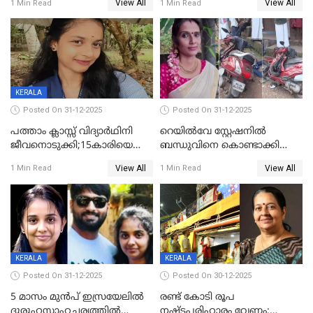
View All
View All
1 Min Read
1 Min Read
സംഭവം കൈതപ്പൊയിലില്‍
KERALA
Posted On 31-12-2025
Posted On 31-12-2025
പത്താം ക്ലാസ്സ് വിദ്യാര്‍ഥിനി
റെയിൽവേ സ്റ്റേഷനിൽ
ജീവനൊടുക്കി;15കാരിയെ
ബന്ധുവിനെ കൊണ്ടാക്കി
കണ്ടെത്തിയത്
മടങ്ങുന്നതിനിടെ ടോറസ്സ്
View All
View All
1 Min Read
1 Min Read
കിടപ്പുമുറിയില്‍ തൂങ്ങി മരിച്ച
ലോറി സ്കൂട്ടറിൽ ഇടിച്ചു :
നിലയിൽ
യുവതിക്ക് ദാരുണാന്ത്യം
KERALA
KERALA
Posted On 31-12-2025
Posted On 30-12-2025
5 മാസം മുൻപ് ഇസ്രയേലിൽ
രണ്ട് കോടി രൂപ
ദുരൂഹസാഹചര്യത്തിൽ
നഷ്ടപരിഹാരം വേണം;