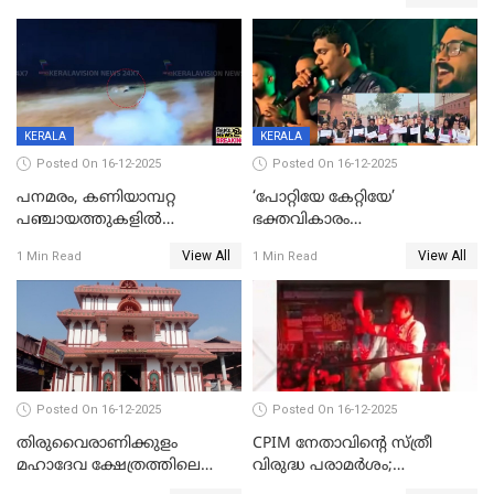
രക്ഷപ്പെട്ടത് തലനാരിടയ്ക്ക്
KERALA
KERALA
Posted On 16-12-2025
Posted On 16-12-2025
പനമരം, കണിയാമ്പറ്റ
‘പോറ്റിയേ കേറ്റിയേ’
പഞ്ചായത്തുകളിൽ
ഭക്തവികാരം
ബുധനാഴ്ച വിദ്യാഭ്യാസ
വ്രണപ്പെടുത്തിയെന്നു
View All
View All
1 Min Read
1 Min Read
സ്ഥാപനങ്ങൾക്ക് അവധി
ഡിജിപിക്ക് പരാതി; ശക്തമായ
നടപടി വേണമെന്നു
സിപിഐഎമ്മും
Posted On 16-12-2025
Posted On 16-12-2025
തിരുവൈരാണിക്കുളം
CPIM നേതാവിൻ്റെ സ്ത്രീ
മഹാദേവ ക്ഷേത്രത്തിലെ
വിരുദ്ധ പരാമർശം;
നടതുറപ്പ് മഹോത്സവത്തിന്
കേസെടുത്ത് പൊലീസ്