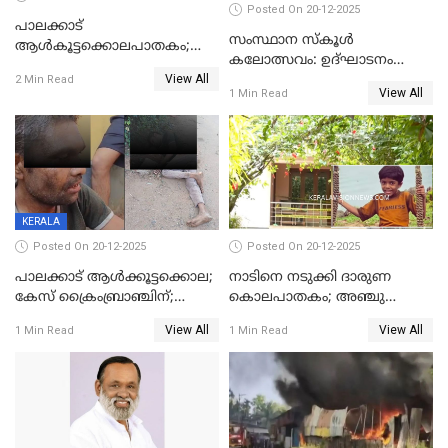
Posted On 20-12-2025
പാലക്കാട്‌
സംസ്ഥാന സ്കൂൾ
ആൾകൂട്ടക്കൊലപാതകം;
കലോത്സവം: ഉദ്ഘാടനം
അന്വേഷണം
View All
മുഖ്യമന്ത്രി, സമാപനത്തിൽ
2 Min Read
ഊർജ്ജിതമാക്കിമാക്കി
View All
1 Min Read
മുഖ്യാതിഥിയായി
ക്രൈംബ്രാഞ്ച്
മോഹൻലാൽ
KERALA
Posted On 20-12-2025
Posted On 20-12-2025
പാലക്കാട് ആൾക്കൂട്ടക്കൊല;
നാടിനെ നടുക്കി ദാരുണ
കേസ് ക്രൈംബ്രാഞ്ചിന്;
കൊലപാതകം; അഞ്ചു
DYSPയുടെ നേതൃത്വത്തിൽ
വയസ്സുകാരനെ 'അമ്മ
View All
View All
1 Min Read
1 Min Read
അന്വേഷിക്കും
കഴുത്തുഞെരിച്ച് കൊന്നു