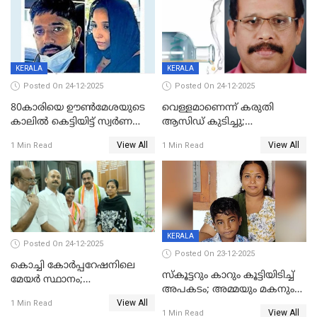
KERALA
KERALA
Posted On 24-12-2025
Posted On 24-12-2025
80കാരിയെ ഊൺമേശയുടെ
വെള്ളമാണെന്ന് കരുതി
കാലിൽ കെട്ടിയിട്ട് സ്വർണവും
ആസിഡ് കുടിച്ചു;
പണവും കവർന്നു;
ചികിത്സയിലിരുന്ന ആള്‍
View All
View All
1 Min Read
1 Min Read
കൊച്ചുമകനും സുഹൃത്തും
മരിച്ചു
അറസ്റ്റിൽ
KERALA
Posted On 24-12-2025
Posted On 23-12-2025
കൊച്ചി കോര്‍പ്പറേഷനിലെ
സ്കൂട്ടറും കാറും കൂട്ടിയിടിച്ച്
മേയര്‍ സ്ഥാനം;
അപകടം; അമ്മയും മകനും
കോണ്‍ഗ്രസില്‍ അതൃപതി
View All
മരിച്ചു, മറ്റൊരു മകൻ
1 Min Read
രൂക്ഷം
View All
1 Min Read