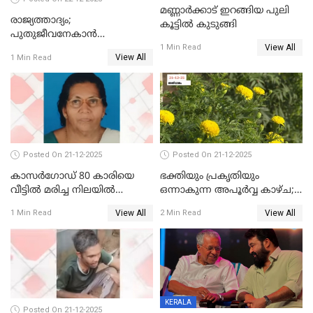
മണ്ണാർക്കാട് ഇറങ്ങിയ പുലി
രാജ്യത്താദ്യം;
കൂട്ടിൽ കുടുങ്ങി
പുതുജീവനേകാൻ
View All
ഷിബുവിന്റെ ഹൃദയം
1 Min Read
View All
1 Min Read
എറണാകുളം സർക്കാർ
ജനറൽ
ആശുപത്രിയിലെത്തിച്ചു
Posted On 21-12-2025
Posted On 21-12-2025
കാസർഗോഡ് 80 കാരിയെ
ഭക്തിയും പ്രകൃതിയും
വീട്ടിൽ മരിച്ച നിലയിൽ
ഒന്നാകുന്ന അപൂര്‍വ്വ കാഴ്ച;
കണ്ടെത്തി
ഭക്തർക്ക്
View All
View All
1 Min Read
2 Min Read
കാഴ്ചാനുഭവമൊരുക്കി
ശബരീ നന്ദനം
KERALA
Posted On 21-12-2025