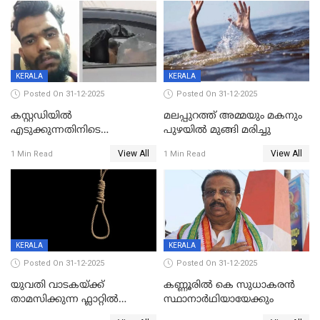
KERALA
KERALA
Posted On 31-12-2025
Posted On 31-12-2025
കസ്റ്റഡിയിൽ
മലപ്പുറത്ത് അമ്മയും മകനും
എടുക്കുന്നതിനിടെ
പുഴയിൽ മുങ്ങി മരിച്ചു
വിലങ്ങുമായി രക്ഷപ്പെട്ട
View All
View All
1 Min Read
1 Min Read
വധശ്രമക്കേസ് പ്രതി പിടിയിൽ
KERALA
KERALA
Posted On 31-12-2025
Posted On 31-12-2025
യുവതി വാടകയ്ക്ക്
കണ്ണൂരിൽ കെ സുധാകരൻ
താമസിക്കുന്ന ഫ്ലാറ്റില്‍
സ്ഥാനാർഥിയായേക്കും
തൂങ്ങിമരിച്ച നിലയില്‍;