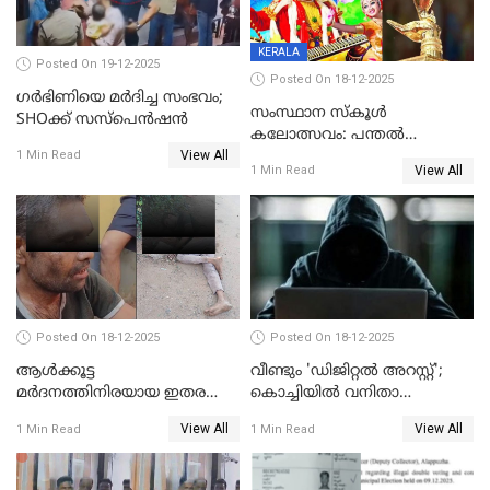
KERALA
Posted On 19-12-2025
Posted On 18-12-2025
ഗര്‍ഭിണിയെ മർദിച്ച സംഭവം;
സംസ്ഥാന സ്കൂൾ
SHOക്ക് സസ്പെൻഷൻ
കലോത്സവം: പന്തൽ
View All
കാൽനാട്ടൽ 20 ന്
1 Min Read
View All
1 Min Read
Posted On 18-12-2025
Posted On 18-12-2025
ആൾക്കൂട്ട
വീണ്ടും 'ഡിജിറ്റല്‍ അറസ്റ്റ്';
മർദനത്തിനിരയായ ഇതര
കൊച്ചിയില്‍ വനിതാ
സംസ്ഥാന തൊഴിലാളി മരിച്ചു;
ഡോക്ടര്‍ക്ക് നഷ്ടമായത് 6.38
View All
View All
1 Min Read
1 Min Read
നടുക്കുന്ന സംഭവം
കോടി രൂപ
വാളയാറിൽ