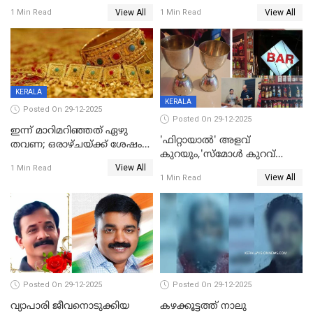
ഉള്‍പ്പെടെ നിരവധി പേര്‍ക്ക്
മുങ്ങി മരിച്ചു; ദാരുണ സംഭവം
View All
View All
1 Min Read
1 Min Read
പരിക്ക്; പാളം മറികടന്ന
കുട്ടികൾക്കൊപ്പം
യുവാവ് ട്രെയിന്‍ തട്ടി മരിച്ചു
കളിക്കുന്നതിനിടെ
KERALA
KERALA
Posted On 29-12-2025
Posted On 29-12-2025
ഇന്ന് മാറിമറിഞ്ഞത് ഏഴു
'ഫിറ്റായാൽ' അളവ്
തവണ; ഒരാഴ്ചയ്ക്ക് ശേഷം
കുറയും,'സ്‌മോൾ കുറവ്
സ്വർണവിലയിൽ ഇടിവ്
View All
പിടികൂടി; ബാറിന് 25,000 രൂപ
1 Min Read
View All
1 Min Read
പിഴ
Posted On 29-12-2025
Posted On 29-12-2025
വ്യാപാരി ജീവനൊടുക്കിയ
കഴക്കൂട്ടത്ത് നാലു