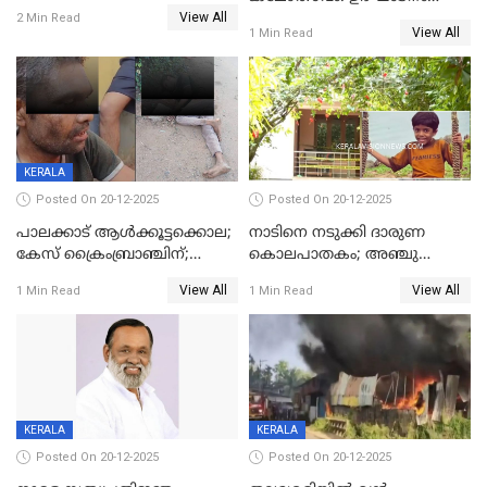
അന്വേഷണം
View All
മുഖ്യമന്ത്രി, സമാപനത്തിൽ
2 Min Read
ഊർജ്ജിതമാക്കിമാക്കി
View All
1 Min Read
മുഖ്യാതിഥിയായി
ക്രൈംബ്രാഞ്ച്
മോഹൻലാൽ
KERALA
Posted On 20-12-2025
Posted On 20-12-2025
പാലക്കാട് ആൾക്കൂട്ടക്കൊല;
നാടിനെ നടുക്കി ദാരുണ
കേസ് ക്രൈംബ്രാഞ്ചിന്;
കൊലപാതകം; അഞ്ചു
DYSPയുടെ നേതൃത്വത്തിൽ
വയസ്സുകാരനെ 'അമ്മ
View All
View All
1 Min Read
1 Min Read
അന്വേഷിക്കും
കഴുത്തുഞെരിച്ച് കൊന്നു
KERALA
KERALA
Posted On 20-12-2025
Posted On 20-12-2025