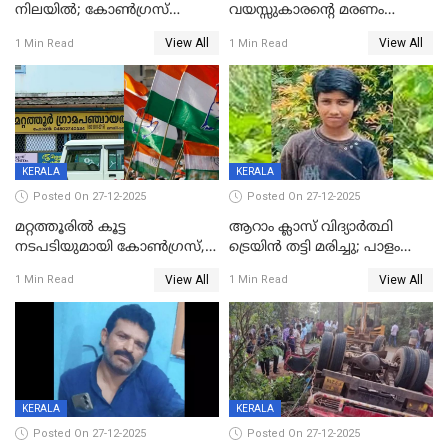
നിലയില്‍; കോണ്‍ഗ്രസ്
വയസ്സുകാരന്റെ മരണം
കൗണ്‍സിലറുടെ
കൊലപാതകം: അമ്മയും
View All
View All
1 Min Read
1 Min Read
മാനസികപീഡനമെന്ന് കുറിപ്പ്
സുഹൃത്തും പൊലീസ്
കസ്റ്റഡിയിൽ
KERALA
KERALA
Posted On 27-12-2025
Posted On 27-12-2025
മറ്റത്തൂരിൽ കൂട്ട
ആറാം ക്ലാസ് വിദ്യാർത്ഥി
നടപടിയുമായി കോണ്‍ഗ്രസ്,
ട്രെയിൻ തട്ടി മരിച്ചു; പാളം
ബിജെപി പാളയത്തിലെത്തിയ
മുറിച്ചുകടക്കുന്നതിനിടെ
View All
View All
1 Min Read
1 Min Read
എട്ട് പേര്‍ ഉള്‍പ്പെടെ
അപകടം മലപ്പുറത്ത്
പത്തുപേരെ പുറത്താക്കി,
ചൊവ്വന്നൂരിലും നടപടി
KERALA
KERALA
Posted On 27-12-2025
Posted On 27-12-2025