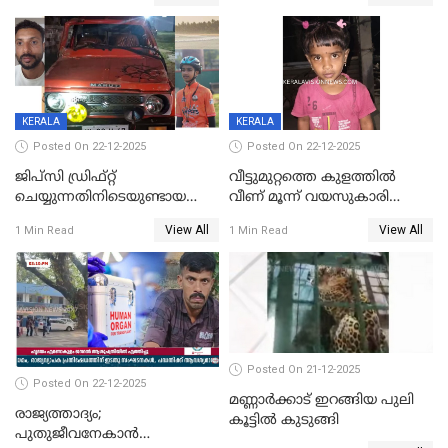
ചിത്രങ്ങളടക്കം കത്തിയ
സംഭവം മാവേലിക്കരയിൽ
നിലയിൽ
KERALA
KERALA
Posted On 22-12-2025
Posted On 22-12-2025
ജിപ്സി ഡ്രിഫ്റ്റ്
വീട്ടുമുറ്റത്തെ കുളത്തിൽ
ചെയ്യുന്നതിനിടെയുണ്ടായ
വീണ് മൂന്ന് വയസുകാരി
അപകടം; 14 വയസുകാരന്
മരിച്ചു
View All
View All
1 Min Read
1 Min Read
ദാരുണാന്ത്യം; ജീപ്സി
ഓടിച്ചയാൾ അറസ്റ്റിൽ.
Posted On 21-12-2025
Posted On 22-12-2025
മണ്ണാർക്കാട് ഇറങ്ങിയ പുലി
രാജ്യത്താദ്യം;
കൂട്ടിൽ കുടുങ്ങി
പുതുജീവനേകാൻ