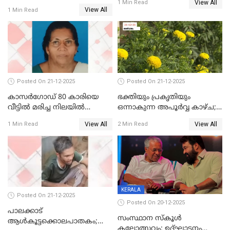
View All
ഷിബുവിന്റെ ഹൃദയം
1 Min Read
View All
1 Min Read
എറണാകുളം സർക്കാർ
ജനറൽ
ആശുപത്രിയിലെത്തിച്ചു
Posted On 21-12-2025
Posted On 21-12-2025
കാസർഗോഡ് 80 കാരിയെ
ഭക്തിയും പ്രകൃതിയും
വീട്ടിൽ മരിച്ച നിലയിൽ
ഒന്നാകുന്ന അപൂര്‍വ്വ കാഴ്ച;
കണ്ടെത്തി
ഭക്തർക്ക്
View All
View All
1 Min Read
2 Min Read
കാഴ്ചാനുഭവമൊരുക്കി
ശബരീ നന്ദനം
KERALA
Posted On 21-12-2025
Posted On 20-12-2025
പാലക്കാട്‌
സംസ്ഥാന സ്കൂൾ
ആൾകൂട്ടക്കൊലപാതകം;
കലോത്സവം: ഉദ്ഘാടനം