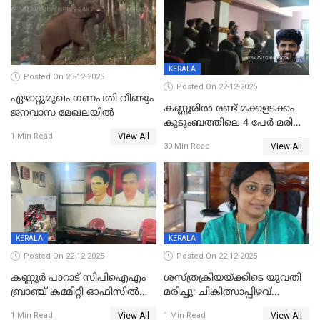
KERALA
Posted On 23-12-2025
Posted On 22-12-2025
ഏഴാറ്റുമുഖം ഗണപതി വീണ്ടും
കണ്ണൂരിൽ രണ്ട് മക്കളടക്കം
ജനവാസ മേഖലയിൽ
കുടുംബത്തിലെ 4 പേർ മരിച്ച
View All
നിലയിൽ
1 Min Read
View All
30 Min Read
KERALA
KERALA
Posted On 22-12-2025
Posted On 22-12-2025
കണ്ണൂർ പാറാട് സിപിഐഎം
ശസ്ത്രക്രിയയ്‌ക്കിടെ യുവതി
ബ്രാഞ്ച് കമ്മിറ്റി ഓഫിസിൽ
മരിച്ചു; ചികിത്സാപ്പിഴവ്
തീയിട്ടു; നേതാക്കളുടെ
ആരോപിച്ച് ബന്ധുക്കൾ;
View All
View All
1 Min Read
1 Min Read