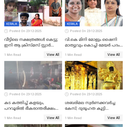
KERALA
KERALA
Posted On 23-12-2025
Posted On 23-12-2025
വീട്ടിലെ നക്ഷത്രങ്ങൾ കെട്ടു;
വി.കെ മിനി മോളും ഷൈനി
ഇനി ആ ക്രിസ്മസ് സ്റ്റാർ
മാത്യുവും കൊച്ചി മേയർ പദം
മാത്രം; പൈതങ്ങൾക്ക്
പങ്കിടും; ദീപ്തി മേരി വർഗീസ്
View All
View All
1 Min Read
1 Min Read
വേണ്ടിയുള്ള
മേയറാകില്ല
പിടിവലിക്കിടയിൽ
അപ്പൂപ്പനെതിരെ പോക്സോ
കേസ് ഒടുവിൽ 4 ജീവനുകൾ
പൊലിഞ്ഞു
Posted On 23-12-2025
Posted On 23-12-2025
കട കത്തിച്ച് കളയും,
ശബരിമല സ്വര്‍ണക്കവര്‍ച്ച
പറവൂരില്‍ ഭീകരാന്തരീക്ഷം
കേസ്; ദുരൂഹത കൂട്ടി
സൃഷ്ടിച്ച് കുട്ടി ലഹരിസംഘം
വിദേശവ്യവസായിയുടെ മൊഴി
View All
View All
1 Min Read
1 Min Read