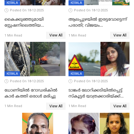
KERALA
KERALA
Posted On 18-12-2025
Posted On 18-12-2025
കൈക്കുഞ്ഞുമായി
ആലപ്പുഴയിൽ ഇരട്ടവോട്ടെന്ന്
സ്റ്റേഷനിലെത്തിയ
പരാതി; വിജയം
യുവതിയ്ക്ക് മർദ്ദനം; സിഐ
റദ്ദാക്കണമെന്ന് വലിയമരം
View All
View All
1 Min Read
1 Min Read
കരണത്തടിച്ചു; CC ടിവി
വാർഡിലെ എൽഡിഎഫ്
ദൃശ്യങ്ങൾ പുറത്ത്
സ്ഥാനാർത്ഥി
KERALA
KERALA
Posted On 18-12-2025
Posted On 18-12-2025
ധോണിയിൽ റോഡരികിൽ
ടാങ്കർ ലോറിക്കടിയിൽപ്പെട്ട്
കാർ കത്തി ഒരാൾ മരിച്ചു
സ്കൂട്ടർ യാത്രക്കാരിയ്ക്ക്
ദാരുണാന്ത്യം; അപകടം
View All
View All
1 Min Read
1 Min Read
കണ്ടോത്ത് ദേശീയ പാതയിൽ