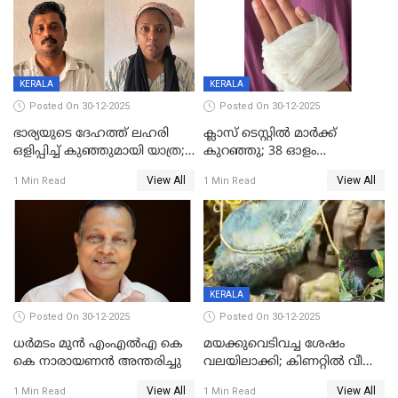
KERALA
KERALA
Posted On 30-12-2025
Posted On 30-12-2025
ഭാര്യയുടെ ദേഹത്ത് ലഹരി
ക്ലാസ് ടെസ്റ്റിൽ മാർക്ക്
ഒളിപ്പിച്ച് കുഞ്ഞുമായി യാത്ര;
കുറഞ്ഞു; 38 ഓളം
ഓട്ടോ വളഞ്ഞ് ദമ്പതികളെ
വിദ്യാർഥികളെ ട്യൂഷൻ
View All
View All
1 Min Read
1 Min Read
പിടികൂടി പൊലീസ്
സെന്ററിലെ അധ്യാപകന്‍
മർദിച്ചതായി പരാതി
KERALA
Posted On 30-12-2025
Posted On 30-12-2025
ധർമടം മുൻ എംഎല്‍എ കെ
മയക്കുവെടിവച്ച ശേഷം
കെ നാരായണന്‍ അന്തരിച്ചു
വലയിലാക്കി; കിണറ്റിൽ വീണ
കടുവയെ പുറത്തെത്തിച്ചു
View All
View All
1 Min Read
1 Min Read