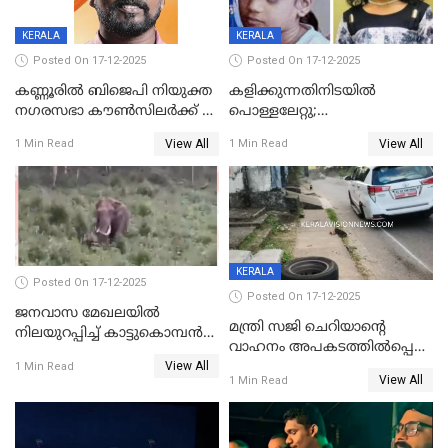
KERALA
KERALA
Posted On 17-12-2025
Posted On 17-12-2025
കണ്ണൂരിൽ ബിജെപി നിയുക്ത
കളിക്കുന്നതിനിടയിൽ
നഗരസഭാ കൗൺസിലർക്ക് 36
പൊള്ളലേറ്റു;
വർഷം തടവുശിക്ഷ
ചികിത്സയിലായിരുന്ന രണ്ടാം
View All
View All
1 Min Read
1 Min Read
ക്ലാസ് വിദ്യാർത്ഥിനി മരിച്ചു
KERALA
Posted On 17-12-2025
Posted On 17-12-2025
ജനവാസ മേഖലയില്‍
മന്ത്രി സജി ചെറിയാന്റെ
നിലയുറപ്പിച്ച് കാട്ടുകൊമ്പന്‍
വാഹനം അപകടത്തിൽപ്പെട്ടു;
പടയപ്പ
View All
മന്ത്രിയും സംഘവും
1 Min Read
View All
1 Min Read
രക്ഷപ്പെട്ടത് തലനാരിടയ്ക്ക്