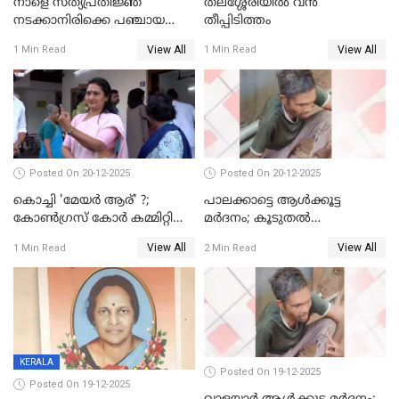
നാളെ സത്യപ്രതിജ്ഞ
തലശ്ശേരിയിൽ വൻ
നടക്കാനിരിക്കെ പഞ്ചായത്ത്
തീപ്പിടിത്തം
മെമ്പർ മരിച്ചു
View All
View All
1 Min Read
1 Min Read
Posted On 20-12-2025
Posted On 20-12-2025
കൊച്ചി 'മേയർ ആര്' ?;
പാലക്കാട്ടെ ആള്‍ക്കൂട്ട
കോണ്‍ഗ്രസ് കോര്‍ കമ്മിറ്റി
മര്‍ദനം; കൂടുതല്‍
യോഗം ചൊവ്വാഴ്ച
അറസ്റ്റുണ്ടാവും, മര്‍ദിച്ചത് 15
View All
View All
1 Min Read
2 Min Read
അംഗ സംഘമെന്ന് വിവരം
KERALA
Posted On 19-12-2025
Posted On 19-12-2025