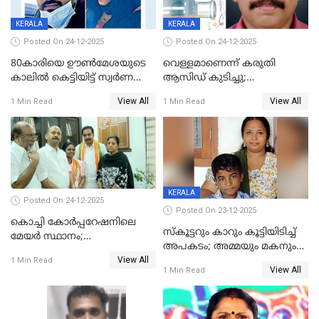
KERALA
KERALA
Posted On 24-12-2025
Posted On 24-12-2025
80കാരിയെ ഊൺമേശയുടെ
വെള്ളമാണെന്ന് കരുതി
കാലിൽ കെട്ടിയിട്ട് സ്വർണവും
ആസിഡ് കുടിച്ചു;
പണവും കവർന്നു;
ചികിത്സയിലിരുന്ന ആള്‍
View All
View All
1 Min Read
1 Min Read
കൊച്ചുമകനും സുഹൃത്തും
മരിച്ചു
അറസ്റ്റിൽ
KERALA
Posted On 24-12-2025
Posted On 23-12-2025
കൊച്ചി കോര്‍പ്പറേഷനിലെ
സ്കൂട്ടറും കാറും കൂട്ടിയിടിച്ച്
മേയര്‍ സ്ഥാനം;
അപകടം; അമ്മയും മകനും
കോണ്‍ഗ്രസില്‍ അതൃപതി
View All
മരിച്ചു, മറ്റൊരു മകൻ
1 Min Read
രൂക്ഷം
View All
1 Min Read
ഗുരുതരാവസ്ഥയിൽ