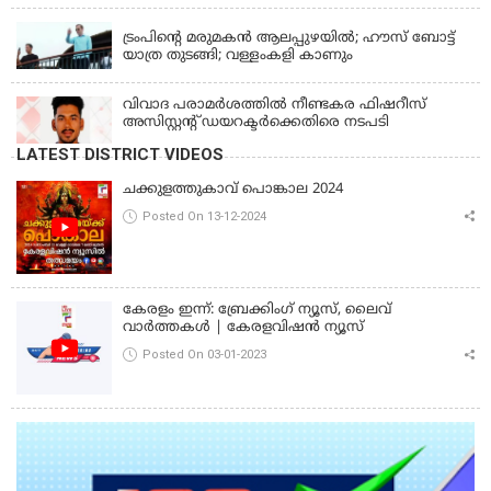
LATEST NEWS
ട്രംപിന്റെ മരുമകന്‍ ആലപ്പുഴയില്‍; ഹൗസ് ബോട്ട്
യാത്ര തുടങ്ങി; വള്ളംകളി കാണും
വിവാദ പരാമര്‍ശത്തില്‍ നീണ്ടകര ഫിഷറീസ്
അസിസ്റ്റന്റ് ഡയറക്ടര്‍ക്കെതിരെ നടപടി
LATEST DISTRICT VIDEOS
ചക്കുളത്തുകാവ് പൊങ്കാല 2024
Posted On 13-12-2024
കേരളം ഇന്ന്: ബ്രേക്കിംഗ് ന്യൂസ്, ലൈവ്
വാർത്തകൾ | കേരളവിഷൻ ന്യൂസ്
Posted On 03-01-2023