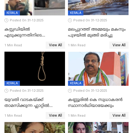
KERALA
KERALA
Posted On 31-12-2025
Posted On 31-12-2025
കസ്റ്റഡിയിൽ
മലപ്പുറത്ത് അമ്മയും മകനും
എടുക്കുന്നതിനിടെ
പുഴയിൽ മുങ്ങി മരിച്ചു
വിലങ്ങുമായി രക്ഷപ്പെട്ട
View All
View All
1 Min Read
1 Min Read
വധശ്രമക്കേസ് പ്രതി പിടിയിൽ
KERALA
KERALA
Posted On 31-12-2025
Posted On 31-12-2025
യുവതി വാടകയ്ക്ക്
കണ്ണൂരിൽ കെ സുധാകരൻ
താമസിക്കുന്ന ഫ്ലാറ്റില്‍
സ്ഥാനാർഥിയായേക്കും
തൂങ്ങിമരിച്ച നിലയില്‍;
View All
View All
1 Min Read
1 Min Read
സംഭവം കൈതപ്പൊയിലില്‍