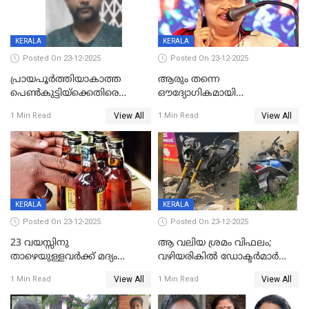
KERALA
KERALA
Posted On 23-12-2025
Posted On 23-12-2025
പ്രായപൂർത്തിയാകാത്ത
ആരും തന്നെ
പെൺകുട്ടിയ്ക്കെതിരെ
ഔദ്യോഗികമായി
ലൈംഗികാതിക്രമം; 36കാരന്
അറിയിച്ചിട്ടില്ല, മേയറെ
View All
View All
1 Min Read
1 Min Read
59 വർഷം തടവും 90,൦൦൦ രൂപ
കണ്ടെത്താൻ ഇന്ന് കോർ
പിഴയും ശിക്ഷ
കമ്മിറ്റി കൂടിയില്ല';
അതൃപ്തിയുമായി ദീപ്തി മേരി
വർഗീസ്
KERALA
KERALA
Posted On 23-12-2025
Posted On 23-12-2025
23 വയസ്സിനു
ആ വലിയ ശ്രമം വിഫലം;
താഴെയുള്ളവർക്ക് മദ്യം
വഴിയരികില്‍ ‌ഡോക്ടര്‍മാര്‍
നൽകിയതിനെതിരെ കർശന
ശസ്ത്രക്രിയ നടത്തിയ ലിനു
View All
View All
1 Min Read
1 Min Read
നടപടി;സ്ഥാപനങ്ങൾക്കെതിരെ
മരണത്തിന് കീഴടങ്ങി
രണ്ട് കേസുകൾ