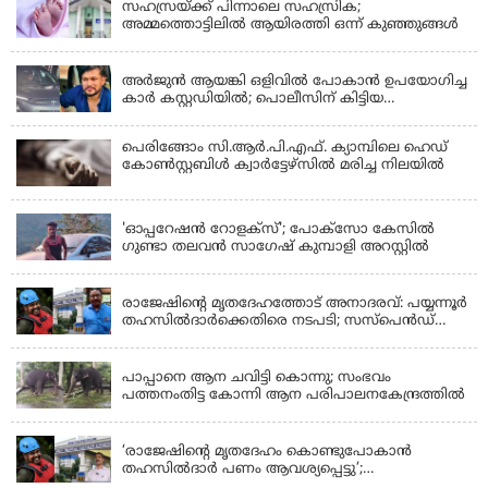
സഹസ്രയ്ക്ക് പിന്നാലെ സഹസ്രിക;
അമ്മത്തൊട്ടിലില്‍ ആയിരത്തി ഒന്ന് കുഞ്ഞുങ്ങള്‍
KERALA
അർജുൻ ആയങ്കി ഒളിവിൽ പോകാൻ ഉപയോഗിച്ച
കാർ കസ്റ്റഡിയിൽ; പൊലീസിന് കിട്ടിയ
വാഹനത്തിന്റെ ഉടമ അർജുന്റെ ഭാര്യ
പെരിങ്ങോം സി.ആർ.പി.എഫ്. ക്യാമ്പിലെ ഹെഡ്
കോൺസ്റ്റബിൾ ക്വാർട്ടേഴ്സിൽ മരിച്ച നിലയിൽ
LATEST NEWS
'ഓപ്പറേഷൻ റോളക്സ്'; പോക്സോ കേസിൽ
ഗുണ്ടാ തലവൻ സാഗേഷ് കുമ്പാളി അറസ്റ്റിൽ
KERALA
രാജേഷിന്റെ മൃതദേഹത്തോട് അനാദരവ്: പയ്യന്നൂർ
തഹസിൽദാർക്കെതിരെ നടപടി; സസ്പെൻഡ്
ചെയ്യാൻ നിർദേശം നൽകി മന്ത്രി
KERALA
പാപ്പാനെ ആന ചവിട്ടി കൊന്നു; സംഭവം
പത്തനംതിട്ട കോന്നി ആന പരിപാലനകേന്ദ്രത്തിൽ
KERALA
‘രാജേഷിന്‍റെ മൃതദേഹം കൊണ്ടുപോകാന്‍
തഹസില്‍ദാര്‍ പണം ആവശ്യപ്പെട്ടു’;
ഗുരുതരആരോപണം