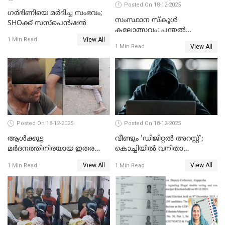
Posted On 18-12-2025
ഗര്‍ഭിണിയെ മർദിച്ച സംഭവം;
സംസ്ഥാന സ്കൂൾ
SHOക്ക് സസ്പെൻഷൻ
കലോത്സവം: പന്തൽ
View All
കാൽനാട്ടൽ 20 ന്
1 Min Read
View All
1 Min Read
Posted On 18-12-2025
Posted On 18-12-2025
ആൾക്കൂട്ട
വീണ്ടും 'ഡിജിറ്റല്‍ അറസ്റ്റ്';
മർദനത്തിനിരയായ ഇതര
കൊച്ചിയില്‍ വനിതാ
സംസ്ഥാന തൊഴിലാളി മരിച്ചു;
ഡോക്ടര്‍ക്ക് നഷ്ടമായത് 6.38
View All
View All
1 Min Read
1 Min Read
നടുക്കുന്ന സംഭവം
കോടി രൂപ
വാളയാറിൽ