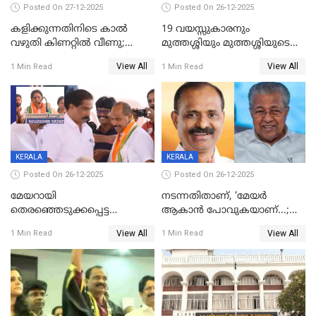
Posted On 27-12-2025
Posted On 26-12-2025
കളിക്കുന്നതിനിടെ കാൽ
19 വയസ്സുകാരനും
വഴുതി കിണറ്റിൽ വീണു;
മുത്തശ്ശിയും മുത്തശ്ശിയുടെ
ഒന്നര വയസ്സുകാരന്
സഹോദരിയും വീട്ടിൽ തൂങ്ങി
View All
View All
1 Min Read
1 Min Read
ദാരുണാന്ത്യം
മരിച്ചനിലയിൽ
KERALA
KERALA
Posted On 26-12-2025
Posted On 26-12-2025
മേയറായി
നടന്നതിതാണ്, ‘മേയർ
തെരഞ്ഞെടുക്കപ്പെട്ട
ആകാൻ പോവുകയാണ്...;
ശേഷമുള്ള പി ഇന്ദിരയുടെ
ആവട്ടെ, അഭിനന്ദനങ്ങൾ’;
View All
View All
1 Min Read
1 Min Read
ആദ്യ വോട്ട് അസാധു; കണ്ണൂർ
മുഖ്യമന്ത്രിയുടെ ഓഫീസ്
ഡെപ്യൂട്ടി മേയർ സ്ഥാനത്ത്
തന്നെ വിശദീകരിയ്ക്കുന്നു;
താഹിറിന് വിജയം
സത്യമിതാണ്