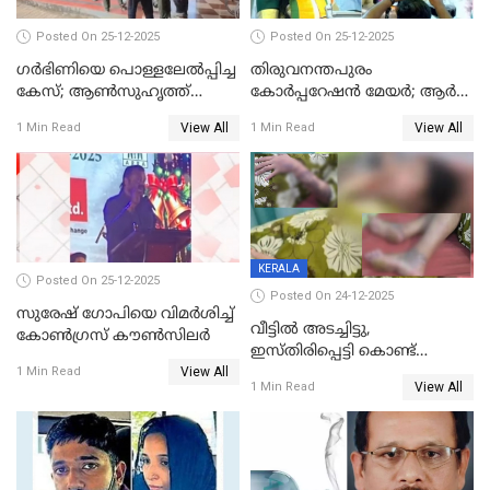
Posted On 25-12-2025
Posted On 25-12-2025
ഗര്‍ഭിണിയെ പൊള്ളലേല്‍പ്പിച്ച
തിരുവനന്തപുരം
കേസ്; ആണ്‍സുഹൃത്ത്
കോര്‍പ്പറേഷന്‍ മേയർ; ആര്‍
പിടിയില്‍
ശ്രീലേഖയ്ക്ക് മുൻതൂക്കം
View All
View All
1 Min Read
1 Min Read
KERALA
Posted On 25-12-2025
Posted On 24-12-2025
സുരേഷ് ഗോപിയെ വിമര്‍ശിച്ച്
വീട്ടിൽ അടച്ചിട്ടു,
കോണ്‍ഗ്രസ് കൗണ്‍സിലര്‍
ഇസ്തിരിപ്പെട്ടി കൊണ്ട്
View All
പൊള്ളിച്ചു; 8 മാസം
1 Min Read
View All
1 Min Read
ഗർഭിണിയായ യുവതിക്ക് ക്രൂര
മർദനം