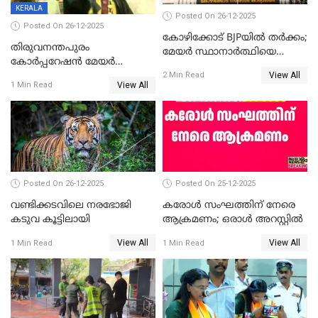
KERALA
Posted On 26-12-2025
Posted On 26-12-2025
കോഴിക്കോട് BJPയിൽ തർക്കം;
തിരുവനന്തപുരം
മേയർ സ്ഥാനാർത്ഥിയെ
കോര്‍പ്പറേഷന്‍ മേയര്‍
പരസ്യമായി പ്രഖ്യാപിച്ചില്ല
View All
തെരഞ്ഞെടുപ്പ്; സിപിഐഎം
2 Min Read
View All
1 Min Read
ഹൈക്കോടതിയിലേക്ക്;
സത്യപ്രതിജ്ഞ ചടങ്ങില്‍
ചട്ടലംഘനമെന്ന് പാർട്ടി
Posted On 26-12-2025
Posted On 25-12-2025
വണ്ടിക്കടവിലെ നരഭോജി
കരോള്‍ സംഘത്തിന് നേരെ
കടുവ കൂട്ടിലായി
ആക്രമണം; ഒരാള്‍ അറസ്റ്റില്‍
View All
View All
1 Min Read
1 Min Read