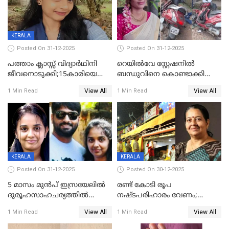
KERALA
Posted On 31-12-2025
Posted On 31-12-2025
പത്താം ക്ലാസ്സ് വിദ്യാര്‍ഥിനി
റെയിൽവേ സ്റ്റേഷനിൽ
ജീവനൊടുക്കി;15കാരിയെ
ബന്ധുവിനെ കൊണ്ടാക്കി
കണ്ടെത്തിയത്
മടങ്ങുന്നതിനിടെ ടോറസ്സ്
View All
View All
1 Min Read
1 Min Read
കിടപ്പുമുറിയില്‍ തൂങ്ങി മരിച്ച
ലോറി സ്കൂട്ടറിൽ ഇടിച്ചു :
നിലയിൽ
യുവതിക്ക് ദാരുണാന്ത്യം
KERALA
KERALA
Posted On 31-12-2025
Posted On 30-12-2025
5 മാസം മുൻപ് ഇസ്രയേലിൽ
രണ്ട് കോടി രൂപ
ദുരൂഹസാഹചര്യത്തിൽ
നഷ്ടപരിഹാരം വേണം;
മരിച്ചനിലയിൽ കണ്ടെത്തിയ
ജിസിഡിഎക്ക് വക്കീൽ
View All
View All
1 Min Read
1 Min Read
മലയാളി യുവാവിന്റെ ഭാര്യയും
നോട്ടീസയച്ച് ഉമാ തോമസ്
മരിച്ചു