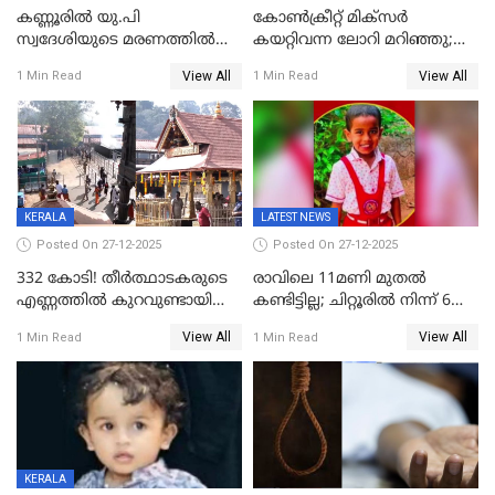
കണ്ണൂരിൽ യു.പി
കോണ്‍ക്രീറ്റ് മിക്‌സര്‍
സ്വദേശിയുടെ മരണത്തിൽ
കയറ്റിവന്ന ലോറി മറിഞ്ഞു;
അഞ്ചംഗ സംഘത്തിനെതിരെ
രണ്ടുപേര്‍ക്ക് ദാരുണാന്ത്യം;
View All
View All
1 Min Read
1 Min Read
കേസ്; തർക്കമുണ്ടായത്
അപകടം കണ്ണൂരിൽ
ഫേഷ്യലിന് 300 രൂപ
ആവശ്യപ്പെട്ടതിനെച്ചൊല്ലി
KERALA
LATEST NEWS
Posted On 27-12-2025
Posted On 27-12-2025
332 കോടി! തീർത്ഥാടകരുടെ
രാവിലെ 11മണി മുതൽ
എണ്ണത്തിൽ കുറവുണ്ടായിട്ടും
കണ്ടിട്ടില്ല; ചിറ്റൂരിൽ നിന്ന് 6
ശബരിമലയിൽ വരുമാനം
വയസ്സുകാരനെ കാണാതായി
View All
View All
1 Min Read
1 Min Read
കുതിച്ചുയരുന്നു
KERALA