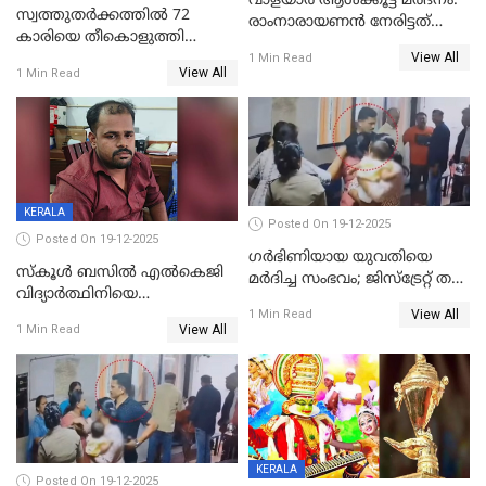
വാളയാർ ആൾക്കൂട്ട മർദനം:
സ്വത്തുതര്‍ക്കത്തില്‍ 72
രാംനാരായണൻ നേരിട്ടത്
കാരിയെ തീകൊളുത്തി
കൊടും ക്രൂരത; ശരീരത്തിൽ
View All
കൊന്നു;
1 Min Read
നാൽപ്പതിലേറെ
View All
1 Min Read
ക്രൂരകൊലപാതകത്തില്‍
മുറിവുകളെന്ന് പോസ്റ്റ്‌മോർട്ടം
സഹോദരിപുത്രന് ജീവപര്യന്തം
റിപ്പോർട്ട്
KERALA
Posted On 19-12-2025
Posted On 19-12-2025
ഗര്‍ഭിണിയായ യുവതിയെ
സ്കൂൾ ബസിൽ എൽകെജി
മര്‍ദിച്ച സംഭവം; ജിസ്‌ട്രേറ്റ് തല
വിദ്യാര്‍ത്ഥിനിയെ
അന്വേഷണം വേണമെന്ന്
View All
ലൈംഗികമായി ഉപദ്രവിച്ചു;
1 Min Read
യുവതി
View All
1 Min Read
ക്ലീനര്‍ പിടിയിൽ
KERALA
Posted On 19-12-2025