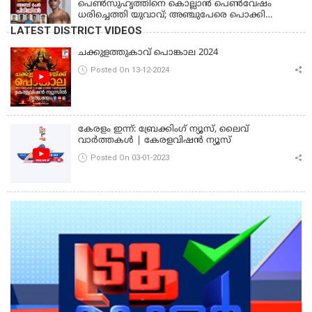
പെണ്‍സുഹൃത്തിനെ കൊല്ലാന്‍ പെണ്‍വേഷം
ധരിച്ചെത്തി യുവാവ്; അഞ്ചുപേരെ പൊക്കി
പൊലീസ്
LATEST DISTRICT VIDEOS
ചക്കുളത്തുകാവ് പൊങ്കാല 2024
Posted On 13-12-2024
കേരളം ഇന്ന്: ബ്രേക്കിംഗ് ന്യൂസ്, ലൈവ്
വാർത്തകൾ | കേരളവിഷൻ ന്യൂസ്
Posted On 03-01-2023