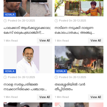
KERALA
Posted On 20-12-2025
Posted On 20-12-2025
പാലക്കാട് ആൾക്കൂട്ടക്കൊല;
നാടിനെ നടുക്കി ദാരുണ
കേസ് ക്രൈംബ്രാഞ്ചിന്;
കൊലപാതകം; അഞ്ചു
DYSPയുടെ നേതൃത്വത്തിൽ
വയസ്സുകാരനെ 'അമ്മ
View All
View All
1 Min Read
1 Min Read
അന്വേഷിക്കും
കഴുത്തുഞെരിച്ച് കൊന്നു
KERALA
KERALA
Posted On 20-12-2025
Posted On 20-12-2025
നാളെ സത്യപ്രതിജ്ഞ
തലശ്ശേരിയിൽ വൻ
നടക്കാനിരിക്കെ പഞ്ചായത്ത്
തീപ്പിടിത്തം
മെമ്പർ മരിച്ചു
View All
View All
1 Min Read
1 Min Read