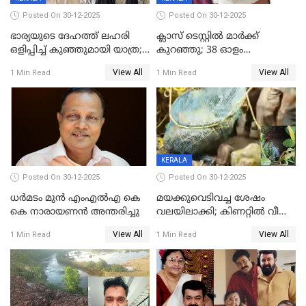
Posted On 30-12-2025
Posted On 30-12-2025
ഭാര്യയുടെ ദേഹത്ത് ലഹരി
ക്ലാസ് ടെസ്റ്റിൽ മാർക്ക്
ഒളിപ്പിച്ച് കുഞ്ഞുമായി യാത്ര;
കുറഞ്ഞു; 38 ഓളം
ഓട്ടോ വളഞ്ഞ് ദമ്പതികളെ
വിദ്യാർഥികളെ ട്യൂഷൻ
View All
View All
1 Min Read
1 Min Read
പിടികൂടി പൊലീസ്
സെന്ററിലെ അധ്യാപകന്‍
മർദിച്ചതായി പരാതി
KERALA
Posted On 30-12-2025
Posted On 30-12-2025
ധർമടം മുൻ എംഎല്‍എ കെ
മയക്കുവെടിവച്ച ശേഷം
കെ നാരായണന്‍ അന്തരിച്ചു
വലയിലാക്കി; കിണറ്റിൽ വീണ
കടുവയെ പുറത്തെത്തിച്ചു
View All
View All
1 Min Read
1 Min Read