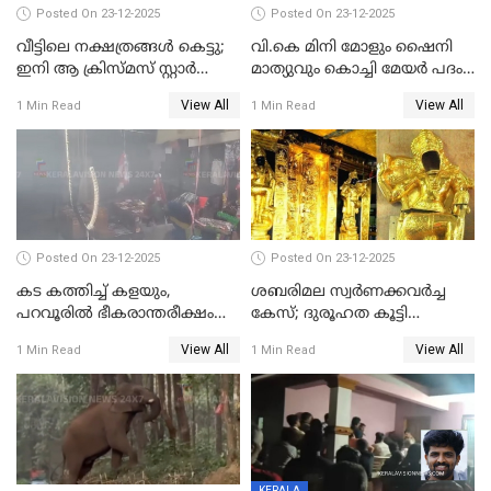
Posted On 23-12-2025
Posted On 23-12-2025
വീട്ടിലെ നക്ഷത്രങ്ങൾ കെട്ടു;
വി.കെ മിനി മോളും ഷൈനി
ഇനി ആ ക്രിസ്മസ് സ്റ്റാർ
മാത്യുവും കൊച്ചി മേയർ പദം
മാത്രം; പൈതങ്ങൾക്ക്
പങ്കിടും; ദീപ്തി മേരി വർഗീസ്
View All
View All
1 Min Read
1 Min Read
വേണ്ടിയുള്ള
മേയറാകില്ല
പിടിവലിക്കിടയിൽ
അപ്പൂപ്പനെതിരെ പോക്സോ
കേസ് ഒടുവിൽ 4 ജീവനുകൾ
പൊലിഞ്ഞു
Posted On 23-12-2025
Posted On 23-12-2025
കട കത്തിച്ച് കളയും,
ശബരിമല സ്വര്‍ണക്കവര്‍ച്ച
പറവൂരില്‍ ഭീകരാന്തരീക്ഷം
കേസ്; ദുരൂഹത കൂട്ടി
സൃഷ്ടിച്ച് കുട്ടി ലഹരിസംഘം
വിദേശവ്യവസായിയുടെ മൊഴി
View All
View All
1 Min Read
1 Min Read
KERALA