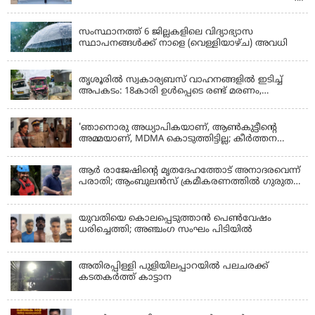
KERALA
സംസ്ഥാനത്ത് 6 ജില്ലകളിലെ വിദ്യാഭ്യാസ
സ്ഥാപനങ്ങൾക്ക് നാളെ (വെള്ളിയാഴ്ച) അവധി
KERALA
തൃശൂരിൽ സ്വകാര്യബസ് വാഹനങ്ങളില്‍ ഇടിച്ച്
അപകടം: 18കാരി ഉൾപ്പെടെ രണ്ട് മരണം,
പത്തോളം പേർക്ക് പരിക്ക്
KERALA
'ഞാനൊരു അധ്യാപികയാണ്, ആണ്‍കുട്ടീന്റെ
അമ്മയാണ്‌, MDMA കൊടുത്തിട്ടില്ല; കീർത്തന
മാധ്യമങ്ങളോട്; പൊലീസ് കസ്റ്റഡിയിൽ വിട്ട്
കോടതി, ജാമ്യാപേക്ഷ തള്ളി
ആര്‍ രാജേഷിന്റെ മൃതദേഹത്തോട് അനാദരവെന്ന്
പരാതി; ആംബുലന്‍സ് ക്രമീകരണത്തില്‍ ഗുരുതര
വീഴ്ച; മൃതദേഹം ചാവക്കാട് വരെ എത്തിച്ചത്
ഫ്രീസര്‍ സംവിധാനം ഇല്ലാതെയെന്നും ആരോപണം
യുവതിയെ കൊലപ്പെടുത്താൻ പെൺവേഷം
ധരിച്ചെത്തി; അഞ്ചംഗ സംഘം പിടിയിൽ
അതിരപ്പിള്ളി പുളിയിലപ്പാറയിൽ പലചരക്ക്
കടതകർത്ത് കാട്ടാന
KERALA