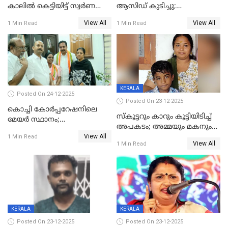
കാലിൽ കെട്ടിയിട്ട് സ്വർണവും
ആസിഡ് കുടിച്ചു;
പണവും കവർന്നു;
ചികിത്സയിലിരുന്ന ആള്‍
View All
View All
1 Min Read
1 Min Read
കൊച്ചുമകനും സുഹൃത്തും
മരിച്ചു
അറസ്റ്റിൽ
KERALA
Posted On 24-12-2025
Posted On 23-12-2025
കൊച്ചി കോര്‍പ്പറേഷനിലെ
സ്കൂട്ടറും കാറും കൂട്ടിയിടിച്ച്
മേയര്‍ സ്ഥാനം;
അപകടം; അമ്മയും മകനും
കോണ്‍ഗ്രസില്‍ അതൃപതി
View All
മരിച്ചു, മറ്റൊരു മകൻ
1 Min Read
രൂക്ഷം
View All
1 Min Read
ഗുരുതരാവസ്ഥയിൽ
KERALA
KERALA
Posted On 23-12-2025
Posted On 23-12-2025