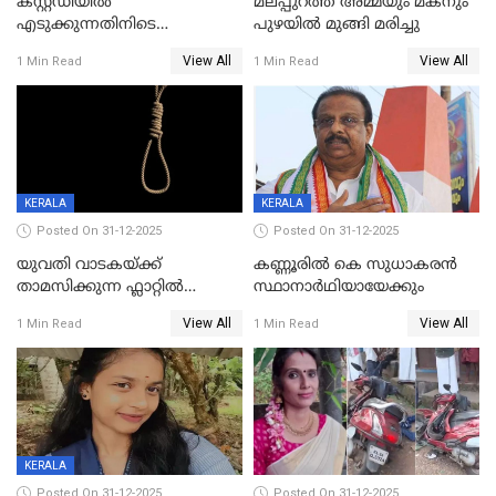
കസ്റ്റഡിയിൽ
മലപ്പുറത്ത് അമ്മയും മകനും
എടുക്കുന്നതിനിടെ
പുഴയിൽ മുങ്ങി മരിച്ചു
വിലങ്ങുമായി രക്ഷപ്പെട്ട
View All
View All
1 Min Read
1 Min Read
വധശ്രമക്കേസ് പ്രതി പിടിയിൽ
KERALA
KERALA
Posted On 31-12-2025
Posted On 31-12-2025
യുവതി വാടകയ്ക്ക്
കണ്ണൂരിൽ കെ സുധാകരൻ
താമസിക്കുന്ന ഫ്ലാറ്റില്‍
സ്ഥാനാർഥിയായേക്കും
തൂങ്ങിമരിച്ച നിലയില്‍;
View All
View All
1 Min Read
1 Min Read
സംഭവം കൈതപ്പൊയിലില്‍
KERALA
Posted On 31-12-2025
Posted On 31-12-2025