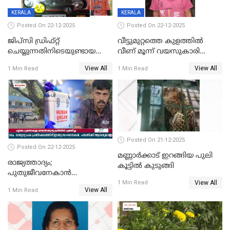
KERALA
KERALA
Posted On 22-12-2025
Posted On 22-12-2025
ജിപ്സി ഡ്രിഫ്റ്റ്
വീട്ടുമുറ്റത്തെ കുളത്തിൽ
ചെയ്യുന്നതിനിടെയുണ്ടായ
വീണ് മൂന്ന് വയസുകാരി
അപകടം; 14 വയസുകാരന്
മരിച്ചു
View All
View All
1 Min Read
1 Min Read
ദാരുണാന്ത്യം; ജീപ്സി
ഓടിച്ചയാൾ അറസ്റ്റിൽ.
Posted On 21-12-2025
Posted On 22-12-2025
മണ്ണാർക്കാട് ഇറങ്ങിയ പുലി
രാജ്യത്താദ്യം;
കൂട്ടിൽ കുടുങ്ങി
പുതുജീവനേകാൻ
View All
ഷിബുവിന്റെ ഹൃദയം
1 Min Read
View All
1 Min Read
എറണാകുളം സർക്കാർ
ജനറൽ
ആശുപത്രിയിലെത്തിച്ചു