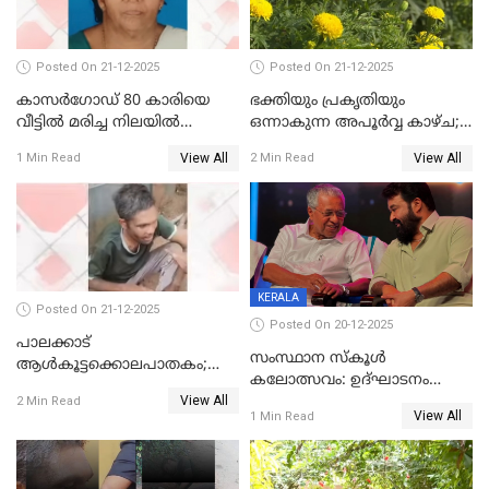
Posted On 21-12-2025
Posted On 21-12-2025
കാസർഗോഡ് 80 കാരിയെ
ഭക്തിയും പ്രകൃതിയും
വീട്ടിൽ മരിച്ച നിലയിൽ
ഒന്നാകുന്ന അപൂര്‍വ്വ കാഴ്ച;
കണ്ടെത്തി
ഭക്തർക്ക്
View All
View All
1 Min Read
2 Min Read
കാഴ്ചാനുഭവമൊരുക്കി
ശബരീ നന്ദനം
KERALA
Posted On 21-12-2025
Posted On 20-12-2025
പാലക്കാട്‌
സംസ്ഥാന സ്കൂൾ
ആൾകൂട്ടക്കൊലപാതകം;
കലോത്സവം: ഉദ്ഘാടനം
അന്വേഷണം
View All
മുഖ്യമന്ത്രി, സമാപനത്തിൽ
2 Min Read
ഊർജ്ജിതമാക്കിമാക്കി
View All
1 Min Read
മുഖ്യാതിഥിയായി
ക്രൈംബ്രാഞ്ച്
മോഹൻലാൽ