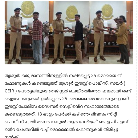
തൃശൂർ: ഒരു മാസത്തിനുള്ളിൽ നഷ്ടപ്പെട്ട 25 മൊബൈൽ
ഫോണുകൾ കണ്ടെടുത്ത് തൃശൂർ ഈസ്റ്റ് പൊലീസ്. സയർ (
CEIR ) പോർട്ടലിലൂടെ റെജിസ്റ്റർ ചെയ്തതിൻെറ ഫലമായി രണ്ട്
ഐഫോണുകൾ ഉൾപ്പെടെ 25 മൊബൈൽ ഫോണുകളാണ്
ഈസ്റ്റ് പോലീസ് സൈബർ സെല്ലിൻെറ സഹായത്തോടെ
കണ്ടെടുത്തത്. 18 ഓളം പേർക്ക് കഴിഞ്ഞ ദിവസം സിറ്റി
പൊലീസ് കമ്മീഷണർ നകുൽ ആർ ദേശ്മുഖ് െഎ പി എസ്
ൻെറ ചേംബറിൽ വച്ച് മൊബൈൽ ഫോണുകൾ തിരിച്ചു
നൽകി.