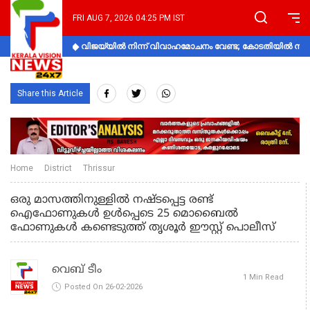
FRI AUG 7, 2026 04:25 PM IST
വിജയ്‌യിൽ നിന്ന് വിവാഹമോചനം വേണ്ട; കോടതിയിൽ നിലപാ
Share this Article
Home
District
Thrissur
ഒരു മാസത്തിനുള്ളിൽ നഷ്ടപ്പെട്ട രണ്ട്
ഐഫോണുകൾ ഉൾപ്പെടെ 25 മൊബൈൽ
ഫോണുകൾ കണ്ടെടുത്ത് തൃശൂർ ഈസ്റ്റ് പൊലീസ്
വെബ് ടീം
1 Min Read
Posted On 26-02-2026