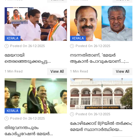
ദാരുണാന്ത്യം
മരിച്ചനിലയിൽ
KERALA
KERALA
Posted On 26-12-2025
Posted On 26-12-2025
മേയറായി
നടന്നതിതാണ്, ‘മേയർ
തെരഞ്ഞെടുക്കപ്പെട്ട
ആകാൻ പോവുകയാണ്...;
ശേഷമുള്ള പി ഇന്ദിരയുടെ
ആവട്ടെ, അഭിനന്ദനങ്ങൾ’;
View All
View All
1 Min Read
1 Min Read
ആദ്യ വോട്ട് അസാധു; കണ്ണൂർ
മുഖ്യമന്ത്രിയുടെ ഓഫീസ്
ഡെപ്യൂട്ടി മേയർ സ്ഥാനത്ത്
തന്നെ വിശദീകരിയ്ക്കുന്നു;
താഹിറിന് വിജയം
സത്യമിതാണ്
KERALA
Posted On 26-12-2025
Posted On 26-12-2025
കോഴിക്കോട് BJPയിൽ തർക്കം;
തിരുവനന്തപുരം
മേയർ സ്ഥാനാർത്ഥിയെ
കോര്‍പ്പറേഷന്‍ മേയര്‍
പരസ്യമായി പ്രഖ്യാപിച്ചില്ല