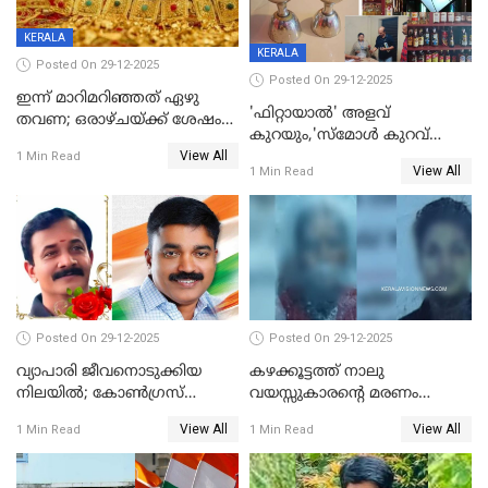
KERALA
KERALA
Posted On 29-12-2025
Posted On 29-12-2025
ഇന്ന് മാറിമറിഞ്ഞത് ഏഴു
'ഫിറ്റായാൽ' അളവ്
തവണ; ഒരാഴ്ചയ്ക്ക് ശേഷം
കുറയും,'സ്‌മോൾ കുറവ്
സ്വർണവിലയിൽ ഇടിവ്
View All
പിടികൂടി; ബാറിന് 25,000 രൂപ
1 Min Read
View All
1 Min Read
പിഴ
Posted On 29-12-2025
Posted On 29-12-2025
വ്യാപാരി ജീവനൊടുക്കിയ
കഴക്കൂട്ടത്ത് നാലു
നിലയില്‍; കോണ്‍ഗ്രസ്
വയസ്സുകാരന്റെ മരണം
കൗണ്‍സിലറുടെ
കൊലപാതകം: അമ്മയും
View All
View All
1 Min Read
1 Min Read
മാനസികപീഡനമെന്ന് കുറിപ്പ്
സുഹൃത്തും പൊലീസ്
കസ്റ്റഡിയിൽ