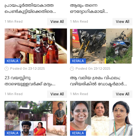
പ്രായപൂർത്തിയാകാത്ത
ആരും തന്നെ
പെൺകുട്ടിയ്ക്കെതിരെ
ഔദ്യോഗികമായി
ലൈംഗികാതിക്രമം; 36കാരന്
അറിയിച്ചിട്ടില്ല, മേയറെ
View All
View All
1 Min Read
1 Min Read
59 വർഷം തടവും 90,൦൦൦ രൂപ
കണ്ടെത്താൻ ഇന്ന് കോർ
പിഴയും ശിക്ഷ
കമ്മിറ്റി കൂടിയില്ല';
അതൃപ്തിയുമായി ദീപ്തി മേരി
വർഗീസ്
KERALA
KERALA
Posted On 23-12-2025
Posted On 23-12-2025
23 വയസ്സിനു
ആ വലിയ ശ്രമം വിഫലം;
താഴെയുള്ളവർക്ക് മദ്യം
വഴിയരികില്‍ ‌ഡോക്ടര്‍മാര്‍
നൽകിയതിനെതിരെ കർശന
ശസ്ത്രക്രിയ നടത്തിയ ലിനു
View All
View All
1 Min Read
1 Min Read
നടപടി;സ്ഥാപനങ്ങൾക്കെതിരെ
മരണത്തിന് കീഴടങ്ങി
രണ്ട് കേസുകൾ
KERALA
KERALA