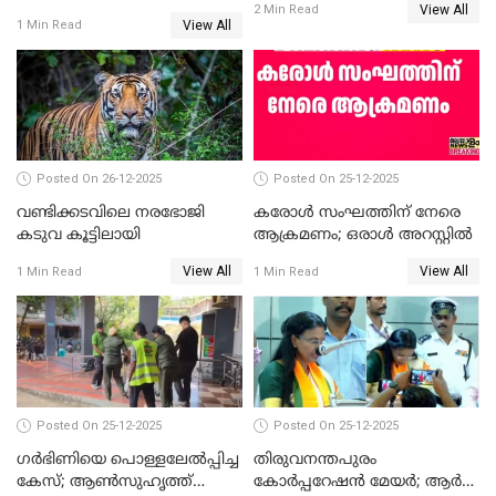
View All
തെരഞ്ഞെടുപ്പ്; സിപിഐഎം
2 Min Read
View All
1 Min Read
ഹൈക്കോടതിയിലേക്ക്;
സത്യപ്രതിജ്ഞ ചടങ്ങില്‍
ചട്ടലംഘനമെന്ന് പാർട്ടി
Posted On 26-12-2025
Posted On 25-12-2025
വണ്ടിക്കടവിലെ നരഭോജി
കരോള്‍ സംഘത്തിന് നേരെ
കടുവ കൂട്ടിലായി
ആക്രമണം; ഒരാള്‍ അറസ്റ്റില്‍
View All
View All
1 Min Read
1 Min Read
Posted On 25-12-2025
Posted On 25-12-2025
ഗര്‍ഭിണിയെ പൊള്ളലേല്‍പ്പിച്ച
തിരുവനന്തപുരം
കേസ്; ആണ്‍സുഹൃത്ത്
കോര്‍പ്പറേഷന്‍ മേയർ; ആര്‍