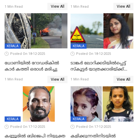
യുവതിയ്ക്ക് മർദ്ദനം; സിഐ
റദ്ദാക്കണമെന്ന് വലിയമരം
View All
View All
1 Min Read
1 Min Read
കരണത്തടിച്ചു; CC ടിവി
വാർഡിലെ എൽഡിഎഫ്
ദൃശ്യങ്ങൾ പുറത്ത്
സ്ഥാനാർത്ഥി
KERALA
KERALA
Posted On 18-12-2025
Posted On 18-12-2025
ധോണിയിൽ റോഡരികിൽ
ടാങ്കർ ലോറിക്കടിയിൽപ്പെട്ട്
കാർ കത്തി ഒരാൾ മരിച്ചു
സ്കൂട്ടർ യാത്രക്കാരിയ്ക്ക്
ദാരുണാന്ത്യം; അപകടം
View All
View All
1 Min Read
1 Min Read
കണ്ടോത്ത് ദേശീയ പാതയിൽ
KERALA
KERALA
Posted On 17-12-2025
Posted On 17-12-2025
കണ്ണൂരിൽ ബിജെപി നിയുക്ത
കളിക്കുന്നതിനിടയിൽ