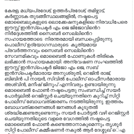
കേരള, മധ്യപ്രദേശ്, ഉത്തർപ്രദേശ്, തമിഴ്നാട്,
കർണ്ണാടക തുടങ്ങീസ്ഥലങ്ങളിൽ, നഷ്ടപെട്ട
മൊബൈലുകളുടെ ലൊക്കേഷനുകളിലെ നിരവധിപേരെ
ഈസ്റ്റ് ഇൻസ്പെക്ടർ എം ജെ ജിജോവിൻെറ
നിർദ്ദേശത്തിൽ സൈബർ സെല്ലിൻെറ
സഹായത്തോടെ നിരന്തരമായി ബന്ധപ്പെട്ടിരുന്നു.
പൊലീസ് ഉദ്യോഗസ്ഥരുടെ കൃത്യമായ
പ്രവർത്തനവും സൈബർ സെല്ലിൻെറ
സേവനമികവും മൊബൈൽ ഫോണുകൾ തിരികെ
ലഭിക്കാൻ സഹായകമായി. അന്വേഷണ സംഘത്തിൽ
ഈസ്റ്റ് ഇൻസ്പെക്ടർ ജിജോ എം ജെ, സബ്
ഇൻസ്പെക്ടർമാരായ അനുശ്രുതി, റെജിൻ രാജ്,
ബിബിൻ പി നായർ, സിവിൽ പോലീസ് ഓഫീസർമാരായ
അശ്വിൻ, മനീഷ് ജിനൂപ് എന്നിവരും ഉണ്ടായിരുന്നു.
മൊബൈൽ ഫോൺ നഷ്ടപെട്ടതു സംബന്ധിച്ച് സയർ
പോർട്ടലിൽ റെജിസ്റ്റർ ചെയ്യുന്നതിനെ കുറിച്ച് സിറ്റി
പോലീസ് ബോധവത്ക്കരണം നടത്തിയിരുന്നു. ഇത്തരം
ബോധവത്ക്കരണങ്ങൾ ജനങ്ങൾ കൂടുതൽ
ശ്രദ്ധിക്കേണ്ടതുണ്ടെന്നും സയർ പോർട്ടൽ വഴി റെജിസ്റ്റർ
ചെയ്യുന്നതിലൂടെ വളരെ വേഗത്തിൽ നഷ്ടപെട്ട
മൊബൈൽ ഫോൺ കണ്ടെത്താനാകുമെന്നും തൃശൂർ
സിറ്റി പോലീസ് കമ്മീഷണർ നകുൽ ആർ ദേശ്മുഖ് െഎ