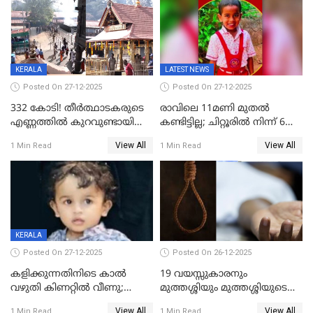
ആവശ്യപ്പെട്ടതിനെച്ചൊല്ലി
KERALA
LATEST NEWS
Posted On 27-12-2025
Posted On 27-12-2025
332 കോടി! തീർത്ഥാടകരുടെ
രാവിലെ 11മണി മുതൽ
എണ്ണത്തിൽ കുറവുണ്ടായിട്ടും
കണ്ടിട്ടില്ല; ചിറ്റൂരിൽ നിന്ന് 6
ശബരിമലയിൽ വരുമാനം
വയസ്സുകാരനെ കാണാതായി
View All
View All
1 Min Read
1 Min Read
കുതിച്ചുയരുന്നു
KERALA
Posted On 27-12-2025
Posted On 26-12-2025
കളിക്കുന്നതിനിടെ കാൽ
19 വയസ്സുകാരനും
വഴുതി കിണറ്റിൽ വീണു;
മുത്തശ്ശിയും മുത്തശ്ശിയുടെ
ഒന്നര വയസ്സുകാരന്
സഹോദരിയും വീട്ടിൽ തൂങ്ങി
View All
View All
1 Min Read
1 Min Read