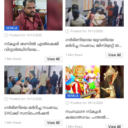
റിപ്പോർട്ട്
KERALA
Posted On 19-12-2025
Posted On 19-12-2025
ഗര്‍ഭിണിയായ യുവതിയെ
സ്കൂൾ ബസിൽ എൽകെജി
മര്‍ദിച്ച സംഭവം; ജിസ്‌ട്രേറ്റ് തല
വിദ്യാര്‍ത്ഥിനിയെ
അന്വേഷണം വേണമെന്ന്
View All
ലൈംഗികമായി ഉപദ്രവിച്ചു;
1 Min Read
യുവതി
View All
1 Min Read
ക്ലീനര്‍ പിടിയിൽ
KERALA
Posted On 19-12-2025
Posted On 18-12-2025
ഗര്‍ഭിണിയെ മർദിച്ച സംഭവം;
സംസ്ഥാന സ്കൂൾ
SHOക്ക് സസ്പെൻഷൻ
കലോത്സവം: പന്തൽ
View All
കാൽനാട്ടൽ 20 ന്
1 Min Read
View All
1 Min Read