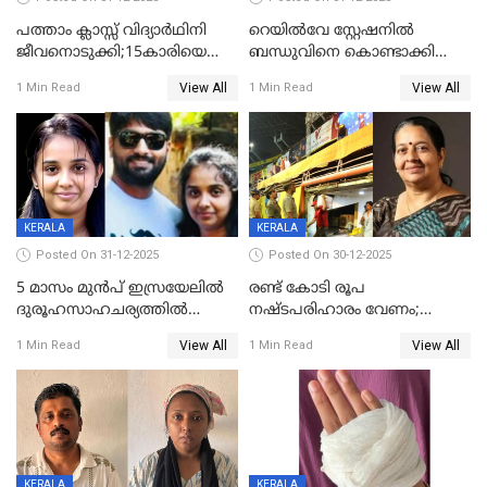
പത്താം ക്ലാസ്സ് വിദ്യാര്‍ഥിനി
റെയിൽവേ സ്റ്റേഷനിൽ
ജീവനൊടുക്കി;15കാരിയെ
ബന്ധുവിനെ കൊണ്ടാക്കി
കണ്ടെത്തിയത്
മടങ്ങുന്നതിനിടെ ടോറസ്സ്
View All
View All
1 Min Read
1 Min Read
കിടപ്പുമുറിയില്‍ തൂങ്ങി മരിച്ച
ലോറി സ്കൂട്ടറിൽ ഇടിച്ചു :
നിലയിൽ
യുവതിക്ക് ദാരുണാന്ത്യം
KERALA
KERALA
Posted On 31-12-2025
Posted On 30-12-2025
5 മാസം മുൻപ് ഇസ്രയേലിൽ
രണ്ട് കോടി രൂപ
ദുരൂഹസാഹചര്യത്തിൽ
നഷ്ടപരിഹാരം വേണം;
മരിച്ചനിലയിൽ കണ്ടെത്തിയ
ജിസിഡിഎക്ക് വക്കീൽ
View All
View All
1 Min Read
1 Min Read
മലയാളി യുവാവിന്റെ ഭാര്യയും
നോട്ടീസയച്ച് ഉമാ തോമസ്
മരിച്ചു
KERALA
KERALA