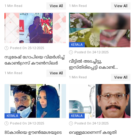
പിടിയില്‍
ശ്രീലേഖയ്ക്ക് മുൻതൂക്കം
View All
View All
1 Min Read
1 Min Read
KERALA
Posted On 25-12-2025
Posted On 24-12-2025
സുരേഷ് ഗോപിയെ വിമര്‍ശിച്ച്
വീട്ടിൽ അടച്ചിട്ടു,
കോണ്‍ഗ്രസ് കൗണ്‍സിലര്‍
ഇസ്തിരിപ്പെട്ടി കൊണ്ട്
View All
പൊള്ളിച്ചു; 8 മാസം
1 Min Read
View All
1 Min Read
ഗർഭിണിയായ യുവതിക്ക് ക്രൂര
മർദനം
KERALA
KERALA
Posted On 24-12-2025
Posted On 24-12-2025
80കാരിയെ ഊൺമേശയുടെ
വെള്ളമാണെന്ന് കരുതി