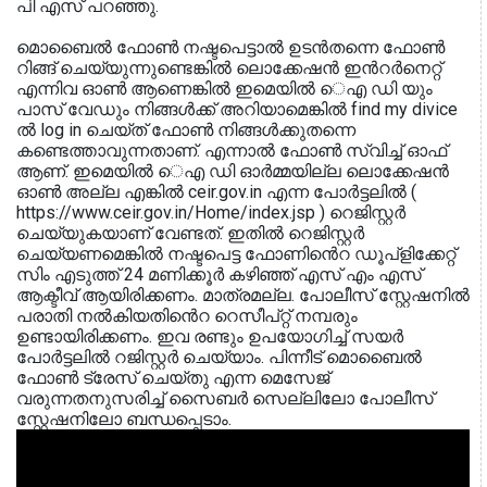
പി എസ് പറഞ്ഞു.
മൊബൈൽ ഫോൺ നഷ്ടപെട്ടാൽ ഉടൻതന്നെ ഫോൺ
റിങ്ങ് ചെയ്യുന്നുണ്ടെങ്കിൽ ലൊക്കേഷൻ ഇൻറർനെറ്റ്
എന്നിവ ഓൺ ആണെങ്കിൽ ഇമെയിൽ െഎ ഡി യും
പാസ് വേഡും നിങ്ങൾക്ക് അറിയാമെങ്കിൽ find my divice
ൽ log in ചെയ്ത് ഫോൺ നിങ്ങൾക്കുതന്നെ
കണ്ടെത്താവുന്നതാണ്. എന്നാൽ ഫോൺ സ്വിച്ച് ഓഫ്
ആണ്. ഇമെയിൽ െഎ ഡി ഓർമ്മയില്ല ലൊക്കേഷൻ
ഓൺ അല്ല എങ്കിൽ ceir.gov.in എന്ന പോർട്ടലിൽ (
https://www.ceir.gov.in/Home/index.jsp ) റെജിസ്റ്റർ
ചെയ്യുകയാണ് വേണ്ടത്. ഇതിൽ റെജിസ്റ്റർ
ചെയ്യണമെങ്കിൽ നഷ്ടപെട്ട ഫോണിൻെറ ഡൂപ്ളിക്കേറ്റ്
സിം എടുത്ത് 24 മണിക്കൂർ കഴിഞ്ഞ് എസ് എം എസ്
ആക്ടീവ് ആയിരിക്കണം. മാത്രമല്ല. പോലീസ് സ്റ്റേഷനിൽ
പരാതി നൽകിയതിൻെറ റെസീപ്റ്റ് നമ്പരും
ഉണ്ടായിരിക്കണം. ഇവ രണ്ടും ഉപയോഗിച്ച് സയർ
പോർട്ടലിൽ റജിസ്റ്റർ ചെയ്യാം. പിന്നീട് മൊബൈൽ
ഫോൺ ട്രേസ് ചെയ്തു എന്ന മെസേജ്
വരുന്നതനുസരിച്ച് സൈബർ സെല്ലിലോ പോലീസ്
സ്റ്റേഷനിലോ ബന്ധപ്പെടാം.