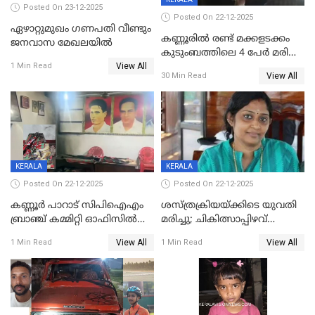
Posted On 23-12-2025
Posted On 22-12-2025
ഏഴാറ്റുമുഖം ഗണപതി വീണ്ടും
കണ്ണൂരിൽ രണ്ട് മക്കളടക്കം
ജനവാസ മേഖലയിൽ
കുടുംബത്തിലെ 4 പേർ മരിച്ച
View All
നിലയിൽ
1 Min Read
View All
30 Min Read
KERALA
KERALA
Posted On 22-12-2025
Posted On 22-12-2025
കണ്ണൂർ പാറാട് സിപിഐഎം
ശസ്ത്രക്രിയയ്‌ക്കിടെ യുവതി
ബ്രാഞ്ച് കമ്മിറ്റി ഓഫിസിൽ
മരിച്ചു; ചികിത്സാപ്പിഴവ്
തീയിട്ടു; നേതാക്കളുടെ
ആരോപിച്ച് ബന്ധുക്കൾ;
View All
View All
1 Min Read
1 Min Read
ചിത്രങ്ങളടക്കം കത്തിയ
സംഭവം മാവേലിക്കരയിൽ
നിലയിൽ