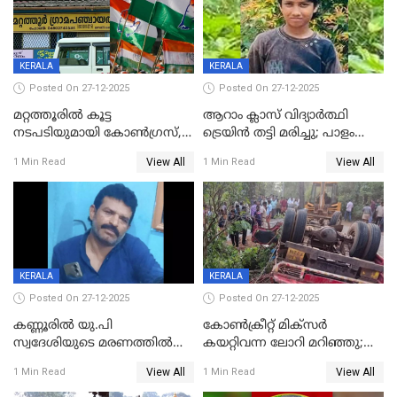
KERALA
KERALA
Posted On 27-12-2025
Posted On 27-12-2025
മറ്റത്തൂരിൽ കൂട്ട
ആറാം ക്ലാസ് വിദ്യാർത്ഥി
നടപടിയുമായി കോണ്‍ഗ്രസ്,
ട്രെയിൻ തട്ടി മരിച്ചു; പാളം
ബിജെപി പാളയത്തിലെത്തിയ
മുറിച്ചുകടക്കുന്നതിനിടെ
View All
View All
1 Min Read
1 Min Read
എട്ട് പേര്‍ ഉള്‍പ്പെടെ
അപകടം മലപ്പുറത്ത്
പത്തുപേരെ പുറത്താക്കി,
ചൊവ്വന്നൂരിലും നടപടി
KERALA
KERALA
Posted On 27-12-2025
Posted On 27-12-2025
കണ്ണൂരിൽ യു.പി
കോണ്‍ക്രീറ്റ് മിക്‌സര്‍
സ്വദേശിയുടെ മരണത്തിൽ
കയറ്റിവന്ന ലോറി മറിഞ്ഞു;
അഞ്ചംഗ സംഘത്തിനെതിരെ
രണ്ടുപേര്‍ക്ക് ദാരുണാന്ത്യം;
View All
View All
1 Min Read
1 Min Read
കേസ്; തർക്കമുണ്ടായത്
അപകടം കണ്ണൂരിൽ
ഫേഷ്യലിന് 300 രൂപ