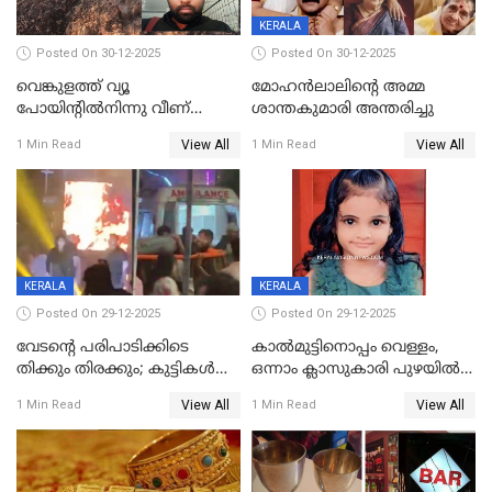
KERALA
Posted On 30-12-2025
Posted On 30-12-2025
വെങ്കുളത്ത് വ്യൂ
മോഹന്‍ലാലിന്‍റെ അമ്മ
പോയിന്റിൽനിന്നു വീണ്
ശാന്തകുമാരി അന്തരിച്ചു
യുവാവ് മരിച്ചു
View All
View All
1 Min Read
1 Min Read
KERALA
KERALA
Posted On 29-12-2025
Posted On 29-12-2025
വേടന്റെ പരിപാടിക്കിടെ
കാൽമുട്ടിനൊപ്പം വെള്ളം,
തിക്കും തിരക്കും; കുട്ടികള്‍
ഒന്നാം ക്ലാസുകാരി പുഴയിൽ
ഉള്‍പ്പെടെ നിരവധി പേര്‍ക്ക്
മുങ്ങി മരിച്ചു; ദാരുണ സംഭവം
View All
View All
1 Min Read
1 Min Read
പരിക്ക്; പാളം മറികടന്ന
കുട്ടികൾക്കൊപ്പം
യുവാവ് ട്രെയിന്‍ തട്ടി മരിച്ചു
കളിക്കുന്നതിനിടെ