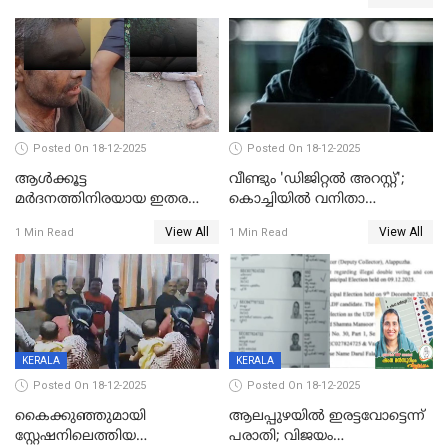
Posted On 18-12-2025
Posted On 18-12-2025
ആൾക്കൂട്ട
വീണ്ടും 'ഡിജിറ്റല്‍ അറസ്റ്റ്';
മർദനത്തിനിരയായ ഇതര
കൊച്ചിയില്‍ വനിതാ
സംസ്ഥാന തൊഴിലാളി മരിച്ചു;
ഡോക്ടര്‍ക്ക് നഷ്ടമായത് 6.38
View All
View All
1 Min Read
1 Min Read
നടുക്കുന്ന സംഭവം
കോടി രൂപ
വാളയാറിൽ
KERALA
KERALA
Posted On 18-12-2025
Posted On 18-12-2025
കൈക്കുഞ്ഞുമായി
ആലപ്പുഴയിൽ ഇരട്ടവോട്ടെന്ന്
സ്റ്റേഷനിലെത്തിയ
പരാതി; വിജയം