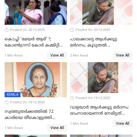
Posted On 20-12-2025
Posted On 20-12-2025
കൊച്ചി 'മേയർ ആര്' ?;
പാലക്കാട്ടെ ആള്‍ക്കൂട്ട
കോണ്‍ഗ്രസ് കോര്‍ കമ്മിറ്റി
മര്‍ദനം; കൂടുതല്‍
യോഗം ചൊവ്വാഴ്ച
അറസ്റ്റുണ്ടാവും, മര്‍ദിച്ചത് 15
View All
View All
1 Min Read
2 Min Read
അംഗ സംഘമെന്ന് വിവരം
KERALA
Posted On 19-12-2025
Posted On 19-12-2025
വാളയാർ ആൾക്കൂട്ട മർദനം:
സ്വത്തുതര്‍ക്കത്തില്‍ 72
രാംനാരായണൻ നേരിട്ടത്
കാരിയെ തീകൊളുത്തി
കൊടും ക്രൂരത; ശരീരത്തിൽ
View All
കൊന്നു;
1 Min Read
നാൽപ്പതിലേറെ
View All
1 Min Read
ക്രൂരകൊലപാതകത്തില്‍
മുറിവുകളെന്ന് പോസ്റ്റ്‌മോർട്ടം
സഹോദരിപുത്രന് ജീവപര്യന്തം