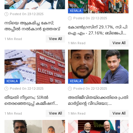
KERALA
Posted On 23-12-2025
Posted On 22-12-2025
നടിയെ ആക്രമിച്ച കേസ്;
കോൺഗ്രസിന് 29.17%, സി പി
അപ്പീൽ നൽകാൻ ഉത്തരവ്
ഐ എം - 27.16%; ബിജെപി
View All
20% കടന്നത്
1 Min Read
View All
1 Min Read
തിരുവനന്തപുരത്ത് മാത്രം,
തദ്ദേശത്തിലെ യഥാർത്ഥ
കണക്ക് പുറത്ത്
KERALA
KERALA
Posted On 22-12-2025
Posted On 22-12-2025
തീയതി നീട്ടണം; SIRൽ
അതിജീവിതയ്‌ക്കെതിരെ പ്രതി
തെരഞ്ഞെടുപ്പ് കമ്മീഷന്
മാർട്ടിന്റെ വീഡിയോ;
കത്തയച്ച് കേരളം
പ്രചരിപ്പിച്ച മൂന്നുപേർ
View All
View All
1 Min Read
1 Min Read
അറസ്റ്റിൽ; നൂറോളം
സൈറ്റുകളിൽ നിന്നും
വിഡിയോ നീക്കം ചെയ്യാനും