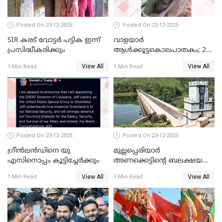
Posted On 23-12-2025
Posted On 23-12-2025
SIR കരട് വോട്ടര്‍ പട്ടിക ഇന്ന്
വാളയാർ
പ്രസിദ്ധീകരിക്കും
ആൾക്കൂട്ടകൊലപാതകം; 2
പേർ കൂടി കസ്റ്റഡിയിൽ
View All
View All
1 Min Read
1 Min Read
Posted On 23-12-2025
Posted On 23-12-2025
ഗ്രീന്‍ലന്‍ഡിനെ യു
മുല്ലപ്പെരിയാര്‍
എസിനൊപ്പം കൂട്ടിച്ചേര്‍ക്കും
അണക്കെട്ടിന്റെ ബലക്ഷയ
നിര്‍ണയം; പരിശോധന ഇന്ന്
View All
View All
1 Min Read
1 Min Read
തുടങ്ങും