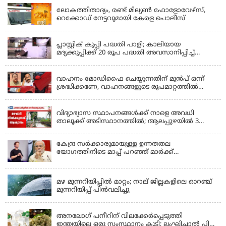
ലോകത്തിതാദ്യം, രണ്ട് മില്യണ്‍ ഫോളോവേഴ്‌സ്,
റെക്കോഡ് നേട്ടവുമായി കേരള പൊലീസ്
KERALA
പ്ലാസ്റ്റിക് കുപ്പി പദ്ധതി പാളി; കാലിയായ
മദ്യക്കുപ്പിക്ക് 20 രൂപ പദ്ധതി അവസാനിപ്പിച്ച്
ബെവ്‌കോ
LATEST NEWS
വാഹനം മോഡിഫൈ ചെയ്യുന്നതിന് മുൻപ് ഒന്ന്
ശ്രദ്ധിക്കണേ, വാഹനങ്ങളുടെ രൂപമാറ്റത്തിൽ
മാനദണ്ഡങ്ങൾ നിശ്ചയിക്കാൻ സംസ്ഥാന
KERALA
സർക്കാരുകൾക്ക് അധികാരമില്ലെന്ന് കേന്ദ്രമന്ത്രി
വിദ്യാഭ്യാസ സ്ഥാപനങ്ങൾക്ക് നാളെ അവധി
താലൂക്ക് അടിസ്ഥാനത്തിൽ; ആലപ്പുഴയിൽ 3
താലൂക്കുകൾക്ക്, തിരുവല്ല താലൂക്ക്,കോട്ടയം
താലൂക്ക് എന്നിവടങ്ങളിൽ അവധി
കേന്ദ്ര സർക്കാരുമായുള്ള ഉന്നതതല
യോഗത്തിനിടെ മാപ്പ് പറഞ്ഞ് മാർക്ക്
സക്കർബർഗ്; മോദിയുടെ വീഡിയോ നീക്കം
KERALA
ചെയ്തതിൽ പരാമർശമില്ല
മഴ മുന്നറിയിപ്പില്‍ മാറ്റം; നാല് ജില്ലകളിലെ ഓറഞ്ച്
മുന്നറിയിപ്പ് പിന്‍വലിച്ചു
KERALA
അനലോഗ് പനീറിന് വിലക്കേർപ്പെടുത്തി
ഇന്ത്യയിലെ ഒരു സംസ്ഥാനം കൂടി; ലംഘിച്ചാൽ പിഴ