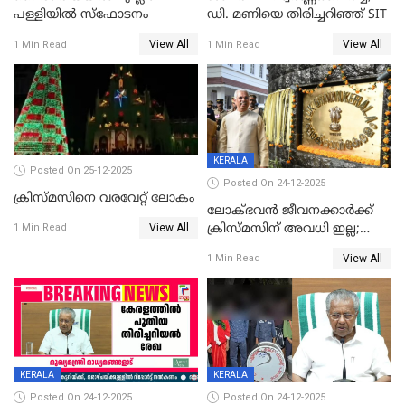
പള്ളിയില്‍ സ്‌ഫോടനം
ഡി. മണിയെ തിരിച്ചറിഞ്ഞ് SIT
View All
View All
1 Min Read
1 Min Read
KERALA
Posted On 25-12-2025
Posted On 24-12-2025
ക്രിസ്മസിനെ വരവേറ്റ് ലോകം
ലോക്ഭവൻ ജീവനക്കാർക്ക്
View All
ക്രിസ്മസിന് അവധി ഇല്ല;
1 Min Read
ഹാജരാവാൻ ഉത്തരവ്
View All
1 Min Read
KERALA
KERALA
Posted On 24-12-2025
Posted On 24-12-2025