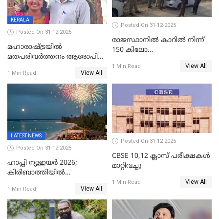
KERALA
Posted On 31-12-2025
Posted On 31-12-2025
രാജസ്ഥാനിൽ കാറിൽ നിന്ന്
മഹാരാഷ്ട്രയിൽ
150 കിലോ
മതപരിവർത്തനം ആരോപിച്ചു
സ്ഫോടകവസ്തുക്കൾ
View All
അറസ്റ്റിലായ മലയാളി
1 Min Read
പിടികൂടി
View All
1 Min Read
വൈദികനും ഭാര്യയ്ക്കും
ഉൾപ്പെടെ 11പേർക്കും ജാമ്യം
LATEST NEWS
Posted On 31-12-2025
Posted On 31-12-2025
CBSE 10,12 ക്ലാസ് പരീക്ഷകള്‍
ഹാപ്പി ന്യൂഇയർ 2026;
മാറ്റിവച്ചു
കിരിബാത്തിയിൽ
View All
പുതുവർഷമെത്തി
1 Min Read
View All
1 Min Read