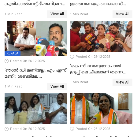
കുതികാൽവെട്ട്,ഭീഷണി,മലബാറിലാകട്ടെ
ഇത്തവണയും റെക്കോഡ്
ട്വിസ്റ്റോട് ട്വിസ്റ്റും; അടിമുടി
വിൽപ്പന;കഴിഞ്ഞവർഷത്തേക്ക
View All
View All
1 Min Read
1 Min Read
നാടകീയമായി പഞ്ചായത്ത്
53 കോടി രൂപയുടെ അധിക
പ്രസിഡന്‍റ് തെരഞ്ഞെടുപ്പ്
വിൽപ്പന; മലയാളി കുടിച്ചു
തീർത്തത് 333 കോടിയുടെ
മദ്യം
KERALA
Posted On 26-12-2025
Posted On 26-12-2025
'കെ സി വേണുഗോപാല്‍
‘ഞാൻ ഡി മണിയല്ല, എം എസ്
ഗ്രൂപ്പിലെ ചിലരാണ് തന്നെ
മണി’; ശബരിമല
തഴഞ്ഞത്'; ലാലി ജെയിംസ്
View All
സ്വർണക്കവർച്ചയുമായി ഒരു
1 Min Read
View All
1 Min Read
ബന്ധവും ഇല്ലെന്ന് എസ്ഐടി
ചോദ്യം ചെയ്ത ദിണ്ടിഗലിലെ
വ്യവസായി
Posted On 26-12-2025
Posted On 26-12-2025