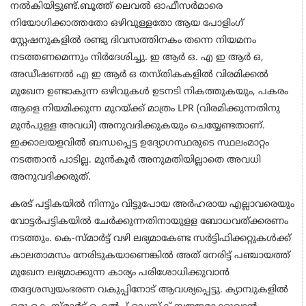
നല്‍കിയിട്ടുണ്ട്.ബൂത്ത് ലെവൽ ഓഫീസർമാരെ
നിയോഗിക്കാത്തതോ ഒഴിവുള്ളതോ ആയ പോളിംഗ്
സ്റ്റേഷനുകളിൽ രണ്ടു ദിവസത്തിനകം തന്നെ നിയമനം
നടത്തണമെന്നും നിർദേശിച്ചു. ഇ ആർ ഒ. എ ഇ ആർ ഒ,
അഡീഷണൽ എ ഇ ആർ ഒ തസ്തികകളിൽ വിരമിക്കൽ
മുഖേന ഉണ്ടാകുന്ന ഒഴിവുകള്‍ ഉടനടി നികത്തുകയും, പകരം
ആളെ നിയമിക്കുന്ന മുറയ്ക്ക് മാത്രം LPR (വിരമിക്കുന്നതിനു
മുൻപുള്ള അവധി) അനുവദിക്കുകയും ചെയ്യേണ്ടതാണ്.
ഇക്കാലയളവിൽ ബന്ധപ്പെട്ട ഉദ്യോഗസ്ഥരുടെ സ്ഥലംമാറ്റം
നടത്താൻ പാടില്ല. മുൻകൂർ അനുമതിയില്ലാതെ അവധി
അനുവദിക്കരുത്.
കരട് പട്ടികയില്‍ നിന്നും വിട്ടുപോയ അര്‍ഹരായ എല്ലാവരെയും
വോട്ടര്‍പട്ടികയില്‍ ചേര്‍ക്കുന്നതിനായുളള ബോധവത്ക്കരണം
നടത്തും. കെ-സ്മാര്‍ട്ട് വഴി ലഭ്യമാകേണ്ട സര്‍ട്ടിഫിക്കറ്റുകള്‍ക്ക്
കാലതാമസം നേരിടുകയാണെങ്കില്‍ അത് നേരിട്ട് പഞ്ചായത്ത്
മുഖേന ലഭ്യമാക്കുന്ന കാര്യം പരിശോധിക്കുവാന്‍
തദ്ദേശസ്വയംഭരണ വകുപ്പിനോട് ആവശ്യപ്പെട്ടു. ക്യാമ്പുകളില്‍