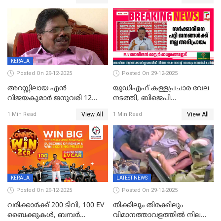
മൊഴിയെടുത്തു
വധശ്രമക്കേസ് പ്രതി
വിലങ്ങുമായി രക്ഷപ്പെട്ടു;
വ്യാപക തെരച്ചിൽ
KERALA
Posted On 29-12-2025
Posted On 29-12-2025
അറസ്റ്റിലായ എൻ
യുഡിഎഫ് കള്ളപ്രചാര വേല
വിജയകുമാർ ജനുവരി 12
നടത്തി, ബിജെപി
വരെ റിമാൻഡിൽ;
ഹിന്ദുവർഗീയത പ്രചരിപ്പിച്ചു,
View All
View All
1 Min Read
1 Min Read
ജാമ്യാപേക്ഷ ഈ മാസം 31ന്
ശബരിമല അത്ര
പരിഗണിക്കും
തിരിച്ചടിയായില്ല,സർക്കാരിനെക്കുറ
ജനങ്ങൾക്ക് മികച്ച
അഭിപ്രായം, എല്‍ഡിഎഫ്
അധികാരം നിലനിര്‍ത്തും,
ലോക്സഭ
തെരഞ്ഞെടുപ്പിനേക്കാൾ 17
KERALA
LATEST NEWS
ലക്ഷം വോട്ട് ലഭിച്ചു
Posted On 29-12-2025
Posted On 29-12-2025
വരിക്കാർക്ക് 200 ടിവി, 100 EV
തിക്കിലും തിരക്കിലും
ബൈക്കുകൾ, ബമ്പർ
വിമാനത്താവളത്തില്‍ നിലത്ത്