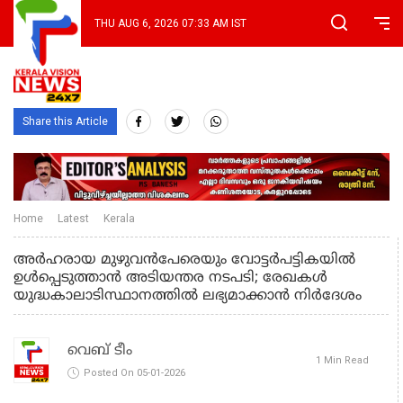
THU AUG 6, 2026 07:33 AM IST
Share this Article
Home
Latest
Kerala
അർഹരായ മുഴുവൻപേരെയും വോട്ടര്‍പട്ടികയില്‍
ഉൾപ്പെടുത്താൻ അടിയന്തര നടപടി; രേഖകള്‍
യുദ്ധകാലാടിസ്ഥാനത്തിൽ ലഭ്യമാക്കാൻ നിർദേശം
വെബ് ടീം
1 Min Read
Posted On 05-01-2026