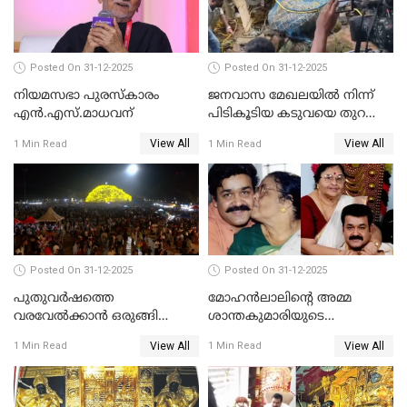
Posted On 31-12-2025
Posted On 31-12-2025
നിയമസഭാ പുരസ്‌കാരം
ജനവാസ മേഖലയിൽ നിന്ന്
എൻ.എസ്.മാധവന്
പിടികൂടിയ കടുവയെ തുറന്നു
വിട്ടു
View All
View All
1 Min Read
1 Min Read
Posted On 31-12-2025
Posted On 31-12-2025
പുതുവര്‍ഷത്തെ
മോഹന്‍ലാലിന്റെ അമ്മ
വരവേല്‍ക്കാന്‍ ഒരുങ്ങി
ശാന്തകുമാരിയുടെ
ലോകം
സംസ്‌കാരം ഇന്ന്
View All
View All
1 Min Read
1 Min Read