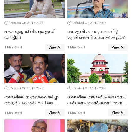
Posted On 31-12-2025
Posted On 31-12-2025
ജയസൂര്യക്ക് വീണ്ടും ഇഡി
കേരളവിഷനെ പ്രശംസിച്ച്
നോട്ടീസ്
മന്ത്രി കെബി ഗണേഷ് കുമാര്‍
View All
View All
1 Min Read
1 Min Read
Posted On 31-12-2025
Posted On 31-12-2025
ശബരിമല സ്വര്‍ണക്കവര്‍ച്ച;
ശബരിമല യുവതി പ്രവേശനം;
അടൂര്‍ പ്രകാശ് എംപിയെ
പരിഗണിക്കാന്‍ ഭരണഘടന
ചോദ്യം ചെയ്യാൻ SIT
ബെഞ്ച്
View All
View All
1 Min Read
1 Min Read