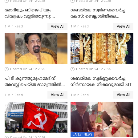
Posted On 24-12-2025
Posted On 24-12-2025
മോദിയും ബിജെപിയും
ശബരിമല സ്വര്‍ണക്കവര്‍ച്ച
വിദ്വേഷം വളർത്തുന്നു;
കേസ്; ബെല്ലാരിയിലെ
പ്രതിഷേധവിമായി
ജ്വല്ലറിയില്‍ പരിശോധന
View All
View All
1 Min Read
1 Min Read
കോൺഗ്രസ്
Posted On 24-12-2025
Posted On 24-12-2025
പി ടി കുഞ്ഞുമുഹമ്മദിന്
ശബരിമല സ്വര്‍ണ്ണക്കവര്‍ച്ച;
അറസ്റ്റ് ചെയ്ത് ജാമ്യത്തില്‍
നിർണായക നീക്കവുമായി SIT
വിട്ടു
View All
View All
1 Min Read
1 Min Read
LATEST NEWS
Posted On 24-12-2025