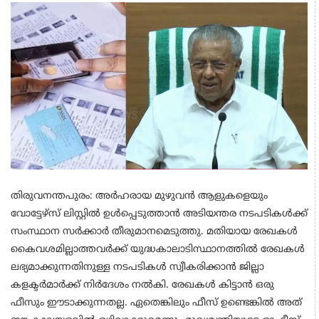
തിരുവനന്തപുരം: അർഹരായ മുഴുവൻ ആളുകളെയും
വോട്ടേഴ്സ് ലിസ്റ്റിൽ ഉൾപ്പെടുത്താൻ അടിയന്തര നടപടികൾക്ക്
സംസ്ഥാന സർക്കാർ തീരുമാനമെടുത്തു. മതിയായ രേഖകള്‍
കൈവശമില്ലാത്തവർക്ക് യുദ്ധകാലാടിസ്ഥാനത്തിൽ രേഖകള്‍
ലഭ്യമാക്കുന്നതിനുള്ള നടപടികള്‍ സ്വീകരിക്കാൻ ജില്ലാ
കളക്ടർമാർക്ക് നിർദേശം നൽകി. രേഖകള്‍ കിട്ടാൻ ഒരു
ഫീസും ഈടാക്കുന്നതല്ല. ഏതെങ്കിലും ഫീസ് ഉണ്ടെങ്കിൽ അത്