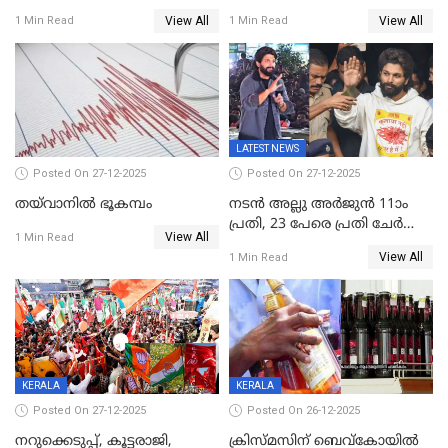
സമ്മാനമായി EV കാർ
വീണ് വിജയ്
View All
View All
1 Min Read
1 Min Read
ഉൾപ്പെടെ 2 കോടി രൂപയുടെ
സമ്മാനങ്ങളുമായി
കേരളവിഷൻ ബ്രോഡ്ബാൻഡ്
കണക്ട്&വിൻ
LATEST NEWS
Posted On 27-12-2025
Posted On 27-12-2025
തയ്‌വാനിൽ ഭൂകമ്പം
നടൻ അല്ലു അർജുൻ 11ാം
പ്രതി, 23 പേരെ പ്രതി ചേർത്ത്
View All
1 Min Read
കുറ്റപത്രം സമർപ്പിച്ചു
View All
1 Min Read
KERALA
KERALA
Posted On 27-12-2025
Posted On 26-12-2025
നറുക്കെടുപ്പ്, കൂട്ടരാജി,
ക്രിസ്മസിന് ബെവ്‌കോയിൽ