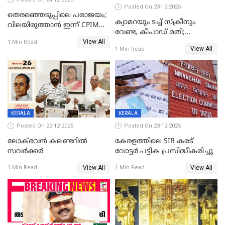
Posted On 23-12-2025
തെരഞ്ഞെടുപ്പിലെ പരാജയം;
ക്യാമറയും ടച്ച് സ്ക്രീനും
വിലയിരുത്താന്‍ ഇന്ന് CPIM
വേണ്ട, കീപാഡ് മതി;
യോഗം
View All
സ്ത്രീകൾക്ക് സ്മാർട്ട് ഫോൺ
1 Min Read
View All
1 Min Read
വിലക്കി രാജ്യത്തെ ഒരു
പഞ്ചായത്ത്
KERALA
KERALA
Posted On 23-12-2025
Posted On 23-12-2025
ലോക്ഭവൻ കലണ്ടറിൽ
കേരളത്തിലെ SIR കരട്
സവർക്കർ
വോട്ടര്‍ പട്ടിക പ്രസിദ്ധീകരിച്ചു
View All
View All
1 Min Read
1 Min Read