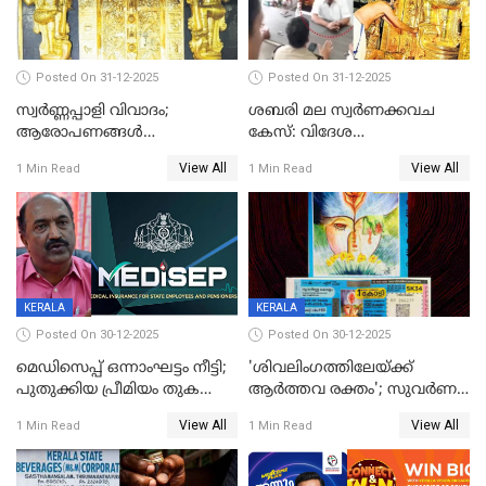
Posted On 31-12-2025
Posted On 31-12-2025
സ്വർണ്ണപ്പാളി വിവാദം;
ശബരി മല സ്വർണക്കവച
ആരോപണങ്ങൾ
കേസ്: വിദേശ
അവസാനിക്കുന്നില്ല
വ്യവസായിയുടെ ആരോപണം
View All
View All
1 Min Read
1 Min Read
നിഷേധിച്ച് ഡി മണി
KERALA
KERALA
Posted On 30-12-2025
Posted On 30-12-2025
മെഡിസെപ്പ് ഒന്നാംഘട്ടം നീട്ടി;
'ശിവലിംഗത്തിലേയ്ക്ക്
പുതുക്കിയ പ്രീമിയം തുക
ആര്‍ത്തവ രക്തം'; സുവര്‍ണ
ഈടാക്കുക ജനുവരി 31
കേരളം ലോട്ടറിയിലെ
View All
View All
1 Min Read
1 Min Read
മുതൽ
ചിത്രത്തിനെതിരെ ഹിന്ദു
ഐക്യവേദി പരാതി നൽകി