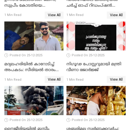
സുപ്രീം കോടതിയെ
ചർച്ച് ഓഫ് റിഡംപ്ഷൻ
സമീപിക്കാനൊരുങ്ങി
സന്ദർശിച്ച് പ്രധാനമന്ത്രി
View All
View All
1 Min Read
1 Min Read
അതിജീവിത
Posted On 25-12-2025
Posted On 25-12-2025
മദ്യലഹരിയിൽ കാറോടിച്ച്
നിഗൂഢ പോസ്റ്ററുമായി മന്ത്രി
അപകടം: സീരിയൽ താരം
വീണാ ജോർജ്ജ്
സിദ്ധാർത്ഥ് പ്രഭുവിനെതിരെ
View All
View All
1 Min Read
1 Min Read
കേസെടുത്തു
Posted On 25-12-2025
Posted On 25-12-2025
നൈജീരിയയിൽ മുസ്ലീം
ശബരിമല സ്വര്‍ണ്ണക്കവര്‍ച്ച;