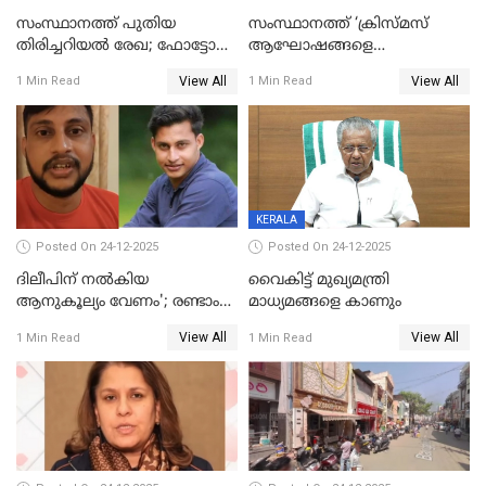
സംസ്ഥാനത്ത് പുതിയ
സംസ്ഥാനത്ത് ‘ക്രിസ്മസ്
തിരിച്ചറിയല്‍ രേഖ; ഫോട്ടോ
ആഘോഷങ്ങളെ
പതിപ്പിച്ച നേറ്റിവിറ്റി കാര്‍ഡ്
കടന്നാക്രമിയ്ക്കുന്നു; എല്ലാ
View All
View All
1 Min Read
1 Min Read
നല്‍കുമെന്ന് മുഖ്യമന്ത്രി; SIR
ആക്രമണങ്ങൾക്കും പിന്നിലും
ഹെല്‍പ് ഡസ്‌കുകള്‍
സംഘപരിവാർ’; മുഖ്യമന്ത്രി
ആരംഭിക്കാന്‍ മന്ത്രിസഭാ
യോഗ തീരുമാനം
KERALA
Posted On 24-12-2025
Posted On 24-12-2025
ദിലീപിന് നല്‍കിയ
വൈകിട്ട് മുഖ്യമന്ത്രി
ആനുകൂല്യം വേണം'; രണ്ടാം
മാധ്യമങ്ങളെ കാണും
പ്രതി മാര്‍ട്ടിന്‍
View All
View All
1 Min Read
1 Min Read
ഹൈക്കോടതിയില്‍