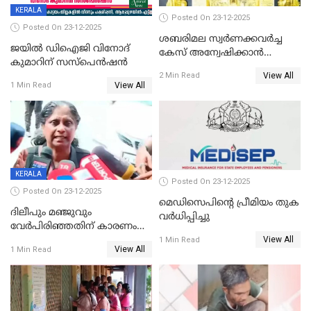
KERALA
Posted On 23-12-2025
Posted On 23-12-2025
ശബരിമല സ്വര്‍ണക്കവര്‍ച്ച
ജയിൽ ഡിഐജി വിനോദ്
കേസ് അന്വേഷിക്കാന്‍
കുമാറിന് സസ്പെൻഷൻ
തയ്യാറെന്ന് CBI
View All
2 Min Read
View All
1 Min Read
KERALA
Posted On 23-12-2025
Posted On 23-12-2025
മെഡിസെപിന്റെ പ്രീമിയം തുക
ദിലീപും മഞ്ജുവും
വർധിപ്പിച്ചു
വേർപിരിഞ്ഞതിന് കാരണം
View All
ദിലീപ് മഞ്ജുവിന് നൽകിയ ആ
1 Min Read
View All
1 Min Read
പഴയ മൊബൈലിൽ നിന്ന്
കണ്ടെത്തിയ ചാറ്റിൽ
നിന്നാണ്; എട്ടാം പ്രതിക്ക്
മോട്ടീവ് ഉണ്ടായിരുന്നെന്നും
അഡ്വ. ടി.ബി മിനി