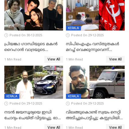
KERALA
Posted On 30-12-2025
Posted On 29-12-2025
പ്രിയങ്കാ ​ഗാന്ധിയുടെ മകൻ
സിപിഐഎം വസ്തുതകൾ
റൈഹാൻ വാദ്രയുടെ
മറച്ച് വെക്കുന്നുവെന്ന്
വിവാഹനിശ്ചയം
സിപിഐ, 'പത്മകുമാറിനെ
View All
View All
1 Min Read
1 Min Read
കഴിഞ്ഞതായി റിപ്പോർട്ട്
സംരക്ഷിച്ചത്
തിരിച്ചടിച്ചു',വെള്ളാപ്പള്ളിയെ
ന്യായീകരിക്കുന്നതിലും
CPIഎക്സിക്യൂട്ടീവിൽ
വിമർശനം
KERALA
KERALA
Posted On 29-12-2025
Posted On 29-12-2025
നടൻ ജയസൂര്യയെ ഇഡി
വിലങ്ങുകൊണ്ട് സ്വയം നെറ്റി
ചോദ്യം ചെയ്ത് വിട്ടയച്ചു, ഭാര്യ
അടിച്ചുപൊട്ടിച്ചു; കസ്റ്റഡിയിൽ
സരിതയുടെയും
എടുക്കുന്നതിനിടെ
View All
View All
1 Min Read
1 Min Read