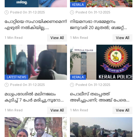
KERALA
Posted On 31-12-2025
Posted On 31-12-2025
പോറ്റിയെ സഹായിക്കണമെന്ന്
നിയമസഭാ സമ്മേളനം
എഴുതി നൽകിയില്ല,
ജനുവരി 20 മുതല്‍; ബജറ്റ്
ജനങ്ങളെ
അവതരണം അവസാനവാരം;
View All
View All
1 Min Read
1 Min Read
തെറ്റിദ്ധരിപ്പിക്കരുത്,
മന്ത്രിസഭാ
സാങ്കൽപ്പിക കഥകൾ
യോഗതീരുമാനങ്ങൾ
പ്രചരിപ്പിക്കുന്നുവെന്നും
കടകംപള്ളി സുരേന്ദ്രൻ
LATEST NEWS
KERALA
Posted On 31-12-2025
Posted On 31-12-2025
മധ്യപ്രദേശിൽ മലിനജലം
പൊലീസ് തലപ്പത്ത്
കുടിച്ച് 7 പേർ മരിച്ചു,നൂറോളം
അഴിച്ചുപണി; അഞ്ച് പേരെ
പേർ ഗുരുതരാവസ്ഥയിൽ
ഐജി റാങ്കിലേക്ക്
View All
View All
1 Min Read
1 Min Read
ഉയർത്തി,അജിതാ ബീഗം
ക്രൈംബ്രാഞ്ച് ഐജി,
എസ്.ശ്യാംസുന്ദർ
ഇന്റലിജൻസ് ഐജി