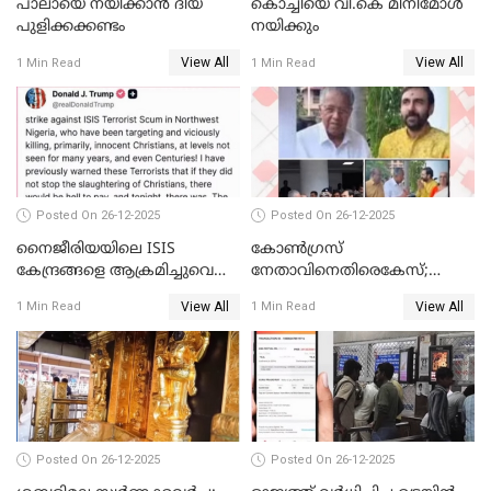
പാലായെ നയിക്കാന്‍ ദിയ
കൊച്ചിയെ വി.കെ മിനിമോള്‍
പുളിക്കക്കണ്ടം
നയിക്കും
View All
View All
1 Min Read
1 Min Read
Posted On 26-12-2025
Posted On 26-12-2025
നൈജീരിയയിലെ ISIS
കോണ്‍ഗ്രസ്
കേന്ദ്രങ്ങളെ ആക്രമിച്ചുവെന്ന്
നേതാവിനെതിരെകേസ്;
ട്രംപ്
മുഖ്യമന്ത്രിയും ഉണ്ണികൃഷ്ണന്‍
View All
View All
1 Min Read
1 Min Read
പോറ്റിയും ഒപ്പമുള്ള AI ചിത്രം
പങ്കുവെച്ചു
Posted On 26-12-2025
Posted On 26-12-2025