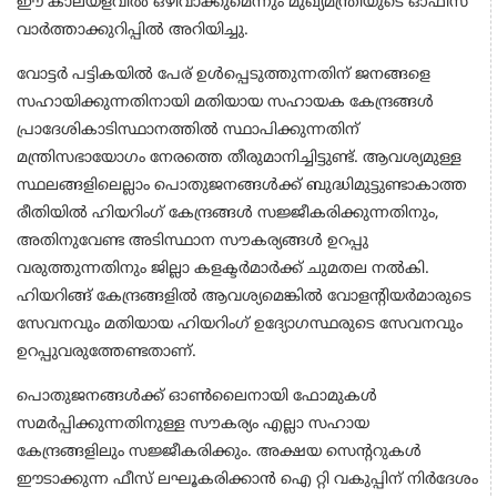
ഈ കാലയളവിൽ ഒഴിവാക്കുമെന്നും മുഖ്യമന്ത്രിയുടെ ഓഫീസ്
വാർത്താക്കുറിപ്പിൽ അറിയിച്ചു.
വോട്ടർ പട്ടികയിൽ പേര് ഉൾപ്പെടുത്തുന്നതിന് ജനങ്ങളെ
സഹായിക്കുന്നതിനായി മതിയായ സഹായക കേന്ദ്രങ്ങള്‍
പ്രാദേശികാടിസ്ഥാനത്തിൽ സ്ഥാപിക്കുന്നതിന്
മന്ത്രിസഭായോഗം നേരത്തെ തീരുമാനിച്ചിട്ടുണ്ട്. ആവശ്യമുള്ള
സ്ഥലങ്ങളിലെല്ലാം പൊതുജനങ്ങൾക്ക് ബുദ്ധിമുട്ടുണ്ടാകാത്ത
രീതിയിൽ ഹിയറിംഗ് കേന്ദ്രങ്ങള്‍ സജ്ജീകരിക്കുന്നതിനും,
അതിനുവേണ്ട അടിസ്ഥാന സൗകര്യങ്ങള്‍ ഉറപ്പു
വരുത്തുന്നതിനും ജില്ലാ കളക്ടർമാർക്ക് ചുമതല നൽകി.
ഹിയറിങ്ങ് കേന്ദ്രങ്ങളിൽ ആവശ്യമെങ്കിൽ വോളന്റിയർമാരുടെ
സേവനവും മതിയായ ഹിയറിംഗ് ഉദ്യോഗസ്ഥരുടെ സേവനവും
ഉറപ്പുവരുത്തേണ്ടതാണ്.
പൊതുജനങ്ങള്‍ക്ക് ഓൺലൈനായി ഫോമുകള്‍
സമർപ്പിക്കുന്നതിനുള്ള സൗകര്യം എല്ലാ സഹായ
കേന്ദ്രങ്ങളിലും സജ്ജീകരിക്കും. അക്ഷയ സെന്ററുകള്‍
ഈടാക്കുന്ന ഫീസ് ലഘൂകരിക്കാന്‍ ഐ റ്റി വകുപ്പിന് നിർദേശം