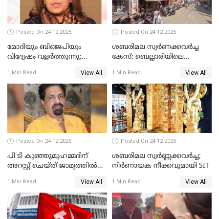
Posted On 24-12-2025
Posted On 24-12-2025
മോദിയും ബിജെപിയും
ശബരിമല സ്വര്‍ണക്കവര്‍ച്ച
വിദ്വേഷം വളർത്തുന്നു;
കേസ്; ബെല്ലാരിയിലെ
പ്രതിഷേധവിമായി
ജ്വല്ലറിയില്‍ പരിശോധന
View All
View All
1 Min Read
1 Min Read
കോൺഗ്രസ്
Posted On 24-12-2025
Posted On 24-12-2025
പി ടി കുഞ്ഞുമുഹമ്മദിന്
ശബരിമല സ്വര്‍ണ്ണക്കവര്‍ച്ച;
അറസ്റ്റ് ചെയ്ത് ജാമ്യത്തില്‍
നിർണായക നീക്കവുമായി SIT
വിട്ടു
View All
View All
1 Min Read
1 Min Read