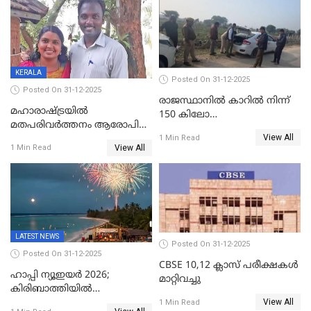
ക്രൈംബ്രാഞ്ച് ഐജി,
എസ്.ശ്യാംസുന്ദർ
ഇന്റലിജൻസ് ഐജി
KERALA
Posted On 31-12-2025
Posted On 31-12-2025
രാജസ്ഥാനിൽ കാറിൽ നിന്ന്
മഹാരാഷ്ട്രയിൽ
150 കിലോ
മതപരിവർത്തനം ആരോപിച്ചു
സ്ഫോടകവസ്തുക്കൾ
View All
അറസ്റ്റിലായ മലയാളി
1 Min Read
പിടികൂടി
View All
1 Min Read
വൈദികനും ഭാര്യയ്ക്കും
ഉൾപ്പെടെ 11പേർക്കും ജാമ്യം
LATEST NEWS
Posted On 31-12-2025
Posted On 31-12-2025
CBSE 10,12 ക്ലാസ് പരീക്ഷകള്‍
ഹാപ്പി ന്യൂഇയർ 2026;
മാറ്റിവച്ചു
കിരിബാത്തിയിൽ
View All
പുതുവർഷമെത്തി
1 Min Read