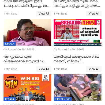
നടൻ ജയസൂര്യയെ ഇഡി
വിലങ്ങുകൊണ്ട് സ്വയം നെറ്റി
ചോദ്യം ചെയ്ത് വിട്ടയച്ചു, ഭാര്യ
അടിച്ചുപൊട്ടിച്ചു; കസ്റ്റഡിയിൽ
സരിതയുടെയും
എടുക്കുന്നതിനിടെ
View All
View All
1 Min Read
1 Min Read
മൊഴിയെടുത്തു
വധശ്രമക്കേസ് പ്രതി
വിലങ്ങുമായി രക്ഷപ്പെട്ടു;
വ്യാപക തെരച്ചിൽ
KERALA
Posted On 29-12-2025
Posted On 29-12-2025
അറസ്റ്റിലായ എൻ
യുഡിഎഫ് കള്ളപ്രചാര വേല
വിജയകുമാർ ജനുവരി 12
നടത്തി, ബിജെപി
വരെ റിമാൻഡിൽ;
ഹിന്ദുവർഗീയത പ്രചരിപ്പിച്ചു,
View All
View All
1 Min Read
1 Min Read
ജാമ്യാപേക്ഷ ഈ മാസം 31ന്
ശബരിമല അത്ര
പരിഗണിക്കും
തിരിച്ചടിയായില്ല,സർക്കാരിനെക്കുറ
ജനങ്ങൾക്ക് മികച്ച
അഭിപ്രായം, എല്‍ഡിഎഫ്
അധികാരം നിലനിര്‍ത്തും,
ലോക്സഭ
തെരഞ്ഞെടുപ്പിനേക്കാൾ 17
KERALA
LATEST NEWS
ലക്ഷം വോട്ട് ലഭിച്ചു