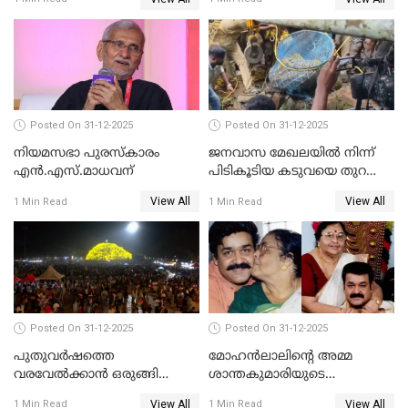
Posted On 31-12-2025
Posted On 31-12-2025
നിയമസഭാ പുരസ്‌കാരം
ജനവാസ മേഖലയിൽ നിന്ന്
എൻ.എസ്.മാധവന്
പിടികൂടിയ കടുവയെ തുറന്നു
വിട്ടു
View All
View All
1 Min Read
1 Min Read
Posted On 31-12-2025
Posted On 31-12-2025
പുതുവര്‍ഷത്തെ
മോഹന്‍ലാലിന്റെ അമ്മ
വരവേല്‍ക്കാന്‍ ഒരുങ്ങി
ശാന്തകുമാരിയുടെ
ലോകം
സംസ്‌കാരം ഇന്ന്
View All
View All
1 Min Read
1 Min Read