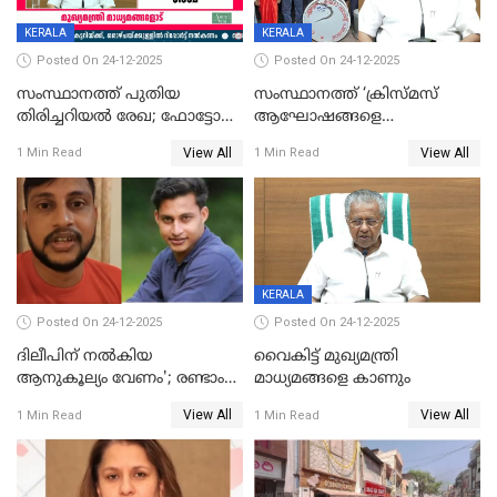
KERALA
KERALA
Posted On 24-12-2025
Posted On 24-12-2025
സംസ്ഥാനത്ത് പുതിയ
സംസ്ഥാനത്ത് ‘ക്രിസ്മസ്
തിരിച്ചറിയല്‍ രേഖ; ഫോട്ടോ
ആഘോഷങ്ങളെ
പതിപ്പിച്ച നേറ്റിവിറ്റി കാര്‍ഡ്
കടന്നാക്രമിയ്ക്കുന്നു; എല്ലാ
View All
View All
1 Min Read
1 Min Read
നല്‍കുമെന്ന് മുഖ്യമന്ത്രി; SIR
ആക്രമണങ്ങൾക്കും പിന്നിലും
ഹെല്‍പ് ഡസ്‌കുകള്‍
സംഘപരിവാർ’; മുഖ്യമന്ത്രി
ആരംഭിക്കാന്‍ മന്ത്രിസഭാ
യോഗ തീരുമാനം
KERALA
Posted On 24-12-2025
Posted On 24-12-2025
ദിലീപിന് നല്‍കിയ
വൈകിട്ട് മുഖ്യമന്ത്രി
ആനുകൂല്യം വേണം'; രണ്ടാം
മാധ്യമങ്ങളെ കാണും
പ്രതി മാര്‍ട്ടിന്‍
View All
View All
1 Min Read
1 Min Read
ഹൈക്കോടതിയില്‍