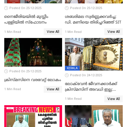
Posted On 25-12-2025
Posted On 25-12-2025
നൈജീരിയയിൽ മുസ്ലീം
ശബരിമല സ്വര്‍ണ്ണക്കവര്‍ച്ച;
പള്ളിയില്‍ സ്‌ഫോടനം
ഡി. മണിയെ തിരിച്ചറിഞ്ഞ് SIT
View All
View All
1 Min Read
1 Min Read
KERALA
Posted On 25-12-2025
Posted On 24-12-2025
ക്രിസ്മസിനെ വരവേറ്റ് ലോകം
ലോക്ഭവൻ ജീവനക്കാർക്ക്
View All
ക്രിസ്മസിന് അവധി ഇല്ല;
1 Min Read
ഹാജരാവാൻ ഉത്തരവ്
View All
1 Min Read