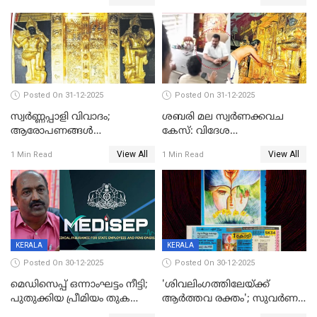
Posted On 31-12-2025
Posted On 31-12-2025
സ്വർണ്ണപ്പാളി വിവാദം;
ശബരി മല സ്വർണക്കവച
ആരോപണങ്ങൾ
കേസ്: വിദേശ
അവസാനിക്കുന്നില്ല
വ്യവസായിയുടെ ആരോപണം
View All
View All
1 Min Read
1 Min Read
നിഷേധിച്ച് ഡി മണി
KERALA
KERALA
Posted On 30-12-2025
Posted On 30-12-2025
മെഡിസെപ്പ് ഒന്നാംഘട്ടം നീട്ടി;
'ശിവലിംഗത്തിലേയ്ക്ക്
പുതുക്കിയ പ്രീമിയം തുക
ആര്‍ത്തവ രക്തം'; സുവര്‍ണ
ഈടാക്കുക ജനുവരി 31
കേരളം ലോട്ടറിയിലെ