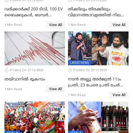
Posted On 29-12-2025
Posted On 29-12-2025
വരിക്കാർക്ക് 200 ടിവി, 100 EV
തിക്കിലും തിരക്കിലും
ബൈക്കുകൾ, ബമ്പർ
വിമാനത്താവളത്തില്‍ നിലത്ത്
സമ്മാനമായി EV കാർ
വീണ് വിജയ്
View All
View All
1 Min Read
1 Min Read
ഉൾപ്പെടെ 2 കോടി രൂപയുടെ
സമ്മാനങ്ങളുമായി
കേരളവിഷൻ ബ്രോഡ്ബാൻഡ്
കണക്ട്&വിൻ
LATEST NEWS
Posted On 27-12-2025
Posted On 27-12-2025
തയ്‌വാനിൽ ഭൂകമ്പം
നടൻ അല്ലു അർജുൻ 11ാം
പ്രതി, 23 പേരെ പ്രതി ചേർത്ത്
View All
1 Min Read
കുറ്റപത്രം സമർപ്പിച്ചു
View All
1 Min Read