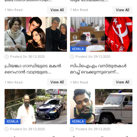
മഹോത്സവത്തിനായി
ആഘോഷിക്കാം;
ശബരിമല നട തുറന്നു;
ബാറുകള്‍ക്ക് 12 മണി വരെ
View All
View All
1 Min Read
1 Min Read
സന്നിധാനത്ത് വൻ
പ്രവര്‍ത്തനാനുമതി
ഭക്തജനത്തിരക്ക്
KERALA
Posted On 30-12-2025
Posted On 29-12-2025
പ്രിയങ്കാ ​ഗാന്ധിയുടെ മകൻ
സിപിഐഎം വസ്തുതകൾ
റൈഹാൻ വാദ്രയുടെ
മറച്ച് വെക്കുന്നുവെന്ന്
വിവാഹനിശ്ചയം
സിപിഐ, 'പത്മകുമാറിനെ
View All
View All
1 Min Read
1 Min Read
കഴിഞ്ഞതായി റിപ്പോർട്ട്
സംരക്ഷിച്ചത്
തിരിച്ചടിച്ചു',വെള്ളാപ്പള്ളിയെ
ന്യായീകരിക്കുന്നതിലും
CPIഎക്സിക്യൂട്ടീവിൽ
വിമർശനം
KERALA
KERALA
Posted On 29-12-2025
Posted On 29-12-2025