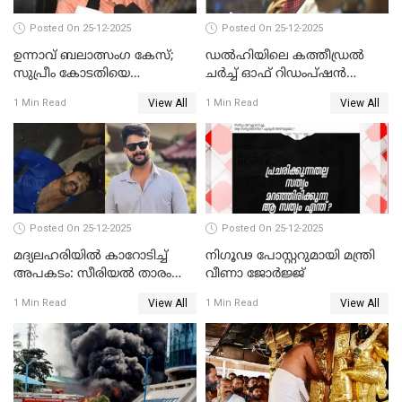
Posted On 25-12-2025
Posted On 25-12-2025
ഉന്നാവ് ബലാത്സംഗ കേസ്;
ഡൽഹിയിലെ കത്തീഡ്രൽ
സുപ്രീം കോടതിയെ
ചർച്ച് ഓഫ് റിഡംപ്ഷൻ
സമീപിക്കാനൊരുങ്ങി
സന്ദർശിച്ച് പ്രധാനമന്ത്രി
View All
View All
1 Min Read
1 Min Read
അതിജീവിത
Posted On 25-12-2025
Posted On 25-12-2025
മദ്യലഹരിയിൽ കാറോടിച്ച്
നിഗൂഢ പോസ്റ്ററുമായി മന്ത്രി
അപകടം: സീരിയൽ താരം
വീണാ ജോർജ്ജ്
സിദ്ധാർത്ഥ് പ്രഭുവിനെതിരെ
View All
View All
1 Min Read
1 Min Read
കേസെടുത്തു