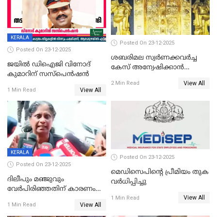
KERALA
Posted On 23-12-2025
Posted On 23-12-2025
ശബരിമല സ്വര്‍ണക്കവര്‍ച്ച
ജയിൽ ഡിഐജി വിനോദ്
കേസ് അന്വേഷിക്കാന്‍
കുമാറിന് സസ്പെൻഷൻ
തയ്യാറെന്ന് CBI
View All
2 Min Read
View All
1 Min Read
KERALA
Posted On 23-12-2025
Posted On 23-12-2025
മെഡിസെപിന്റെ പ്രീമിയം തുക
ദിലീപും മഞ്ജുവും
വർധിപ്പിച്ചു
വേർപിരിഞ്ഞതിന് കാരണം
View All
ദിലീപ് മഞ്ജുവിന് നൽകിയ ആ
1 Min Read
View All
1 Min Read
പഴയ മൊബൈലിൽ നിന്ന്