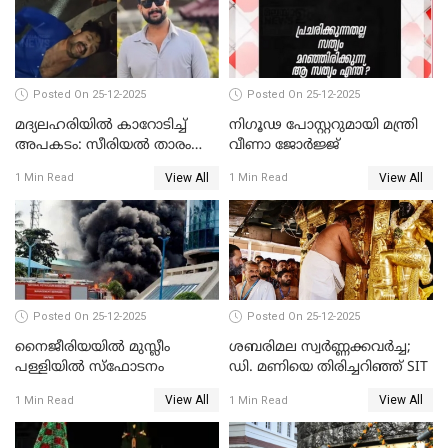
Posted On 25-12-2025
Posted On 25-12-2025
മദ്യലഹരിയിൽ കാറോടിച്ച്
നിഗൂഢ പോസ്റ്ററുമായി മന്ത്രി
അപകടം: സീരിയൽ താരം
വീണാ ജോർജ്ജ്
സിദ്ധാർത്ഥ് പ്രഭുവിനെതിരെ
View All
View All
1 Min Read
1 Min Read
കേസെടുത്തു
Posted On 25-12-2025
Posted On 25-12-2025
നൈജീരിയയിൽ മുസ്ലീം
ശബരിമല സ്വര്‍ണ്ണക്കവര്‍ച്ച;
പള്ളിയില്‍ സ്‌ഫോടനം
ഡി. മണിയെ തിരിച്ചറിഞ്ഞ് SIT
View All
View All
1 Min Read
1 Min Read