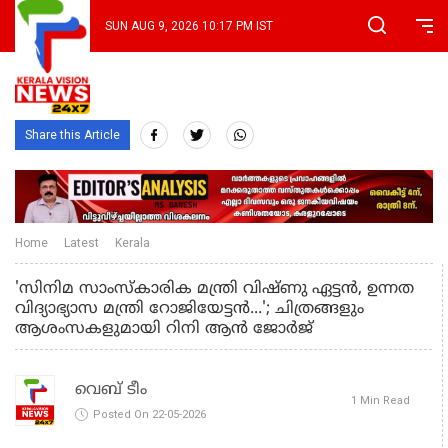
SUN AUG 9, 2026 10:17 PM IST
Share this Article
Home
Latest
Kerala
'സിനിമ സാംസ്‌കാരിക മന്ത്രി വിഷ്ണു ഏട്ടൻ, ഉന്നത
വിദ്യാഭ്യാസ മന്ത്രി റോജിയേട്ടൻ...'; ചിത്രങ്ങളും
ആശംസകളുമായി റിനി ആൻ ജോർജ്
വെബ് ടീം
1 Min Read
Posted On 22-05-2026