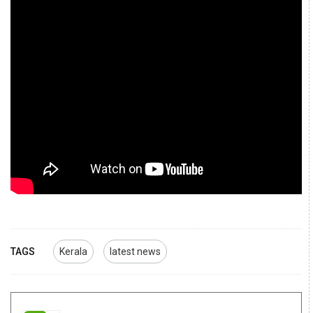
TAGS
Kerala
latest news