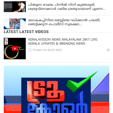
പിന്തുണ വേണ്ട, പിന്നില്‍ നിന്ന് കുത്തരുത്;
ശത്രുവിനെക്കാള്‍ വലിയ ശ്രതുവായാണ് എന്നെ
കണ്ടത്; എം വി ജയരാജനെതിരെ അര്‍ജുന്‍
ആയങ്കി
ലോകകപ്പിനിടെ മെസ്സിയെ വധിക്കാൻ പദ്ധതി;
ഞെട്ടിക്കുന്ന പൊലീസ് സുരക്ഷാ
രേഖകള്‍;ആറായിരത്തിലധികം ഭീഷണി
LATEST LATEST VIDEOS
സന്ദേശങ്ങൾ ലഭിച്ചെന്ന് ഫ്രഞ്ച് റഫറി
KERALAVISION NEWS MALAYALAM 24X7 LIVE:
KERALA UPDATES & BREAKING NEWS
Posted On 03-01-2023