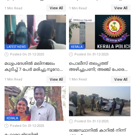
ജനങ്ങളെ
അവതരണം അവസാനവാരം;
View All
View All
1 Min Read
1 Min Read
തെറ്റിദ്ധരിപ്പിക്കരുത്,
മന്ത്രിസഭാ
സാങ്കൽപ്പിക കഥകൾ
യോഗതീരുമാനങ്ങൾ
പ്രചരിപ്പിക്കുന്നുവെന്നും
കടകംപള്ളി സുരേന്ദ്രൻ
LATEST NEWS
KERALA
Posted On 31-12-2025
Posted On 31-12-2025
മധ്യപ്രദേശിൽ മലിനജലം
പൊലീസ് തലപ്പത്ത്
കുടിച്ച് 7 പേർ മരിച്ചു,നൂറോളം
അഴിച്ചുപണി; അഞ്ച് പേരെ
പേർ ഗുരുതരാവസ്ഥയിൽ
ഐജി റാങ്കിലേക്ക്
View All
View All
1 Min Read
1 Min Read
ഉയർത്തി,അജിതാ ബീഗം
ക്രൈംബ്രാഞ്ച് ഐജി,
എസ്.ശ്യാംസുന്ദർ
ഇന്റലിജൻസ് ഐജി
KERALA
Posted On 31-12-2025
Posted On 31-12-2025
രാജസ്ഥാനിൽ കാറിൽ നിന്ന്