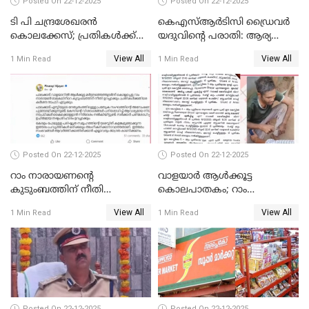
Posted On 22-12-2025
Posted On 22-12-2025
ടി പി ചന്ദ്രശേഖരന്‍
കെഎസ്ആർടിസി ഡ്രൈവർ
കൊലക്കേസ്; പ്രതികള്‍ക്ക്
യദുവിന്റെ പരാതി: ആര്യ
വീണ്ടും പരോള്‍
രാജേന്ദ്രനും സച്ചിൻ ദേവിനും
View All
View All
1 Min Read
1 Min Read
കോടതി നോട്ടീസ്
Posted On 22-12-2025
Posted On 22-12-2025
റാം നാരായണന്റെ
വാളയാർ ആൾക്കൂട്ട
കുടുംബത്തിന് നീതി
കൊലപാതകം; റാം
ഉറപ്പാക്കും; പിണറായി
നാരായണൻ നേരിട്ടത് ക്രൂര
View All
View All
1 Min Read
1 Min Read
വിജയന്‍
പീഡനം
Posted On 22-12-2025
Posted On 22-12-2025