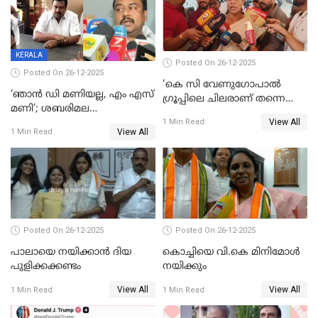
മദ്യം
KERALA
Posted On 26-12-2025
Posted On 26-12-2025
'കെ സി വേണുഗോപാല്‍
‘ഞാൻ ഡി മണിയല്ല, എം എസ്
ഗ്രൂപ്പിലെ ചിലരാണ് തന്നെ
മണി’; ശബരിമല
തഴഞ്ഞത്'; ലാലി ജെയിംസ്
View All
സ്വർണക്കവർച്ചയുമായി ഒരു
1 Min Read
View All
1 Min Read
ബന്ധവും ഇല്ലെന്ന് എസ്ഐടി
ചോദ്യം ചെയ്ത ദിണ്ടിഗലിലെ
വ്യവസായി
Posted On 26-12-2025
Posted On 26-12-2025
പാലായെ നയിക്കാന്‍ ദിയ
കൊച്ചിയെ വി.കെ മിനിമോള്‍
പുളിക്കക്കണ്ടം
നയിക്കും
View All
View All
1 Min Read
1 Min Read