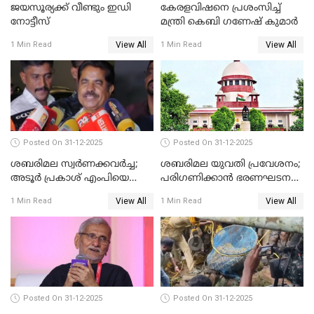
ജയസൂര്യക്ക് വീണ്ടും ഇഡി
കേരളവിഷനെ പ്രശംസിച്ച്
നോട്ടീസ്
മന്ത്രി കെബി ഗണേഷ് കുമാര്‍
View All
View All
1 Min Read
1 Min Read
Posted On 31-12-2025
Posted On 31-12-2025
ശബരിമല സ്വര്‍ണക്കവര്‍ച്ച;
ശബരിമല യുവതി പ്രവേശനം;
അടൂര്‍ പ്രകാശ് എംപിയെ
പരിഗണിക്കാന്‍ ഭരണഘടന
ചോദ്യം ചെയ്യാൻ SIT
ബെഞ്ച്
View All
View All
1 Min Read
1 Min Read
Posted On 31-12-2025
Posted On 31-12-2025