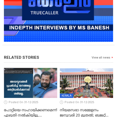
RELATED STORIES
View all news
KERALA
Posted On 31-12-2025
Posted On 31-12-2025
പോറ്റിയെ സഹായിക്കണമെന്ന്
നിയമസഭാ സമ്മേളനം
എഴുതി നൽകിയില്ല,
ജനുവരി 20 മുതല്‍; ബജറ്റ്