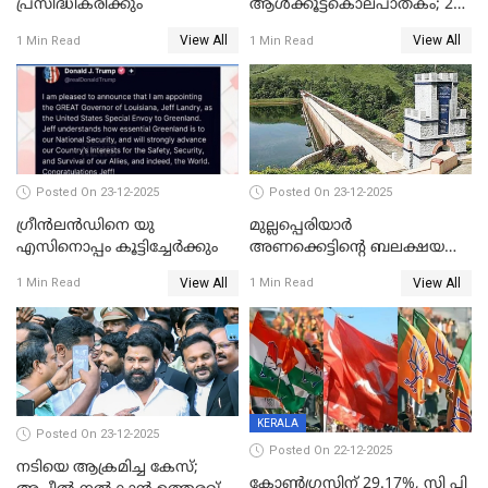
പ്രസിദ്ധീകരിക്കും
ആൾക്കൂട്ടകൊലപാതകം; 2
പേർ കൂടി കസ്റ്റഡിയിൽ
View All
View All
1 Min Read
1 Min Read
Posted On 23-12-2025
Posted On 23-12-2025
ഗ്രീന്‍ലന്‍ഡിനെ യു
മുല്ലപ്പെരിയാര്‍
എസിനൊപ്പം കൂട്ടിച്ചേര്‍ക്കും
അണക്കെട്ടിന്റെ ബലക്ഷയ
നിര്‍ണയം; പരിശോധന ഇന്ന്
View All
View All
1 Min Read
1 Min Read
തുടങ്ങും
KERALA
Posted On 23-12-2025
Posted On 22-12-2025
നടിയെ ആക്രമിച്ച കേസ്;
കോൺഗ്രസിന് 29.17%, സി പി