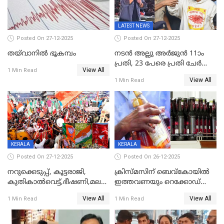
LATEST NEWS
Posted On 27-12-2025
Posted On 27-12-2025
തയ്‌വാനിൽ ഭൂകമ്പം
നടൻ അല്ലു അർജുൻ 11ാം
പ്രതി, 23 പേരെ പ്രതി ചേർത്ത്
View All
1 Min Read
കുറ്റപത്രം സമർപ്പിച്ചു
View All
1 Min Read
KERALA
KERALA
Posted On 27-12-2025
Posted On 26-12-2025
നറുക്കെടുപ്പ്, കൂട്ടരാജി,
ക്രിസ്മസിന് ബെവ്‌കോയിൽ
കുതികാൽവെട്ട്,ഭീഷണി,മലബാറിലാകട്ടെ
ഇത്തവണയും റെക്കോഡ്
ട്വിസ്റ്റോട് ട്വിസ്റ്റും; അടിമുടി
വിൽപ്പന;കഴിഞ്ഞവർഷത്തേക്ക
View All
View All
1 Min Read
1 Min Read
നാടകീയമായി പഞ്ചായത്ത്
53 കോടി രൂപയുടെ അധിക
പ്രസിഡന്‍റ് തെരഞ്ഞെടുപ്പ്
വിൽപ്പന; മലയാളി കുടിച്ചു
തീർത്തത് 333 കോടിയുടെ