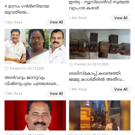
ഇന്ത്യ - ന്യൂസിലാൻഡ് സ്വതന്ത്ര
4 മാസം ഗർഭിണിയായ
വ്യാപാര കരാർ
യുവതിയെ
View All
വെട്ടിക്കൊലപ്പെടുത്തി
1 Min Read
View All
1 Min Read
പിതാവും സഹോദരനും;
ദുരഭിമാനക്കൊലയിൽ
നടുങ്ങി കർണാടക
Posted On 22-12-2025
Posted On 22-12-2025
ടെലിസ്‌കോപ്പ് കണ്ടെത്തി;
അൻവറും ജാനുവും
ജമ്മു കാശ്മീരില്‍ അതീവ
വിഷ്ണുപുരം ചന്ദ്രശേഖരന്റെ
ജാഗ്രത നിര്‍ദ്ദേശം
View All
പാർട്ടിയും UDF
1 Min Read
View All
1 Min Read
അസോസിയേറ്റ് അംഗങ്ങൾ;
അസോസിയേറ്റ്
അംഗമാകാനില്ലെന്നും
UDFലേക്കില്ലെന്നും
വിഷ്ണുപുരം ചന്ദ്രശേഖരൻ