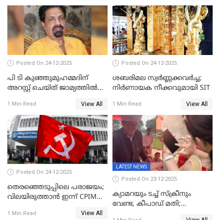
Posted On 24-12-2025
Posted On 24-12-2025
പി ടി കുഞ്ഞുമുഹമ്മദിന്
ശബരിമല സ്വര്‍ണ്ണക്കവര്‍ച്ച;
അറസ്റ്റ് ചെയ്ത് ജാമ്യത്തില്‍
നിർണായക നീക്കവുമായി SIT
വിട്ടു
View All
View All
1 Min Read
1 Min Read
LATEST NEWS
Posted On 24-12-2025
Posted On 23-12-2025
തെരഞ്ഞെടുപ്പിലെ പരാജയം;
ക്യാമറയും ടച്ച് സ്ക്രീനും
വിലയിരുത്താന്‍ ഇന്ന് CPIM
വേണ്ട, കീപാഡ് മതി;
യോഗം
View All
സ്ത്രീകൾക്ക് സ്മാർട്ട് ഫോൺ
1 Min Read