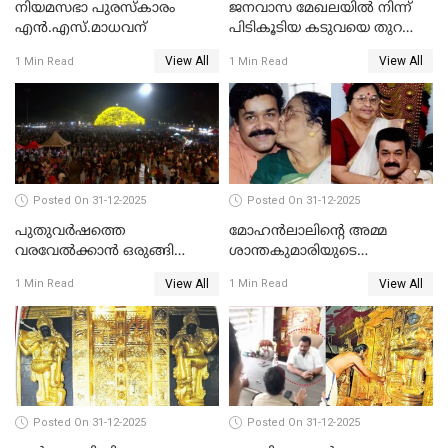
നിയമസഭാ പുരസ്‌കാരം
ജനവാസ മേഖലയിൽ നിന്ന്
എൻ.എസ്.മാധവന്
പിടികൂടിയ കടുവയെ തുറന്നു
വിട്ടു
View All
View All
1 Min Read
1 Min Read
Posted On 31-12-2025
Posted On 31-12-2025
പുതുവര്‍ഷത്തെ
മോഹന്‍ലാലിന്റെ അമ്മ
വരവേല്‍ക്കാന്‍ ഒരുങ്ങി
ശാന്തകുമാരിയുടെ
ലോകം
സംസ്‌കാരം ഇന്ന്
View All
View All
1 Min Read
1 Min Read
Posted On 31-12-2025
Posted On 31-12-2025