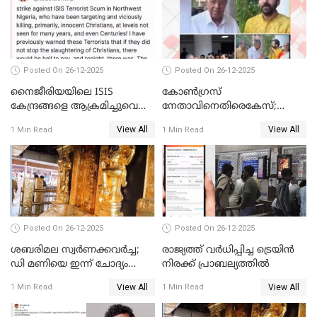
Posted On 26-12-2025
Posted On 26-12-2025
നൈജീരിയയിലെ ISIS
കോണ്‍ഗ്രസ്
കേന്ദ്രങ്ങളെ ആക്രമിച്ചുവെന്ന്
നേതാവിനെതിരെകേസ്;
ട്രംപ്
മുഖ്യമന്ത്രിയും ഉണ്ണികൃഷ്ണന്‍
View All
View All
1 Min Read
1 Min Read
പോറ്റിയും ഒപ്പമുള്ള AI ചിത്രം
പങ്കുവെച്ചു
Posted On 26-12-2025
Posted On 26-12-2025
ശബരിമല സ്വര്‍ണക്കവര്‍ച്ച;
രാജ്യത്ത് വര്‍ധിപ്പിച്ച ട്രെയിന്‍
ഡി മണിയെ ഇന്ന് ചോദ്യം
നിരക്ക് പ്രാബല്യത്തില്‍
ചെയ്യും
View All
View All
1 Min Read
1 Min Read