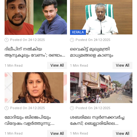
ഹെല്‍പ് ഡസ്‌കുകള്‍
സംഘപരിവാർ’; മുഖ്യമന്ത്രി
ആരംഭിക്കാന്‍ മന്ത്രിസഭാ
യോഗ തീരുമാനം
KERALA
Posted On 24-12-2025
Posted On 24-12-2025
ദിലീപിന് നല്‍കിയ
വൈകിട്ട് മുഖ്യമന്ത്രി
ആനുകൂല്യം വേണം'; രണ്ടാം
മാധ്യമങ്ങളെ കാണും
പ്രതി മാര്‍ട്ടിന്‍
View All
View All
1 Min Read
1 Min Read
ഹൈക്കോടതിയില്‍
Posted On 24-12-2025
Posted On 24-12-2025
മോദിയും ബിജെപിയും
ശബരിമല സ്വര്‍ണക്കവര്‍ച്ച
വിദ്വേഷം വളർത്തുന്നു;
കേസ്; ബെല്ലാരിയിലെ
പ്രതിഷേധവിമായി
ജ്വല്ലറിയില്‍ പരിശോധന
View All
View All
1 Min Read
1 Min Read
കോൺഗ്രസ്