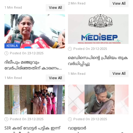
View All
2 Min Read
View All
1 Min Read
KERALA
Posted On 23-12-2025
Posted On 23-12-2025
മെഡിസെപിന്റെ പ്രീമിയം തുക
ദിലീപും മഞ്ജുവും
വർധിപ്പിച്ചു
വേർപിരിഞ്ഞതിന് കാരണം
View All
ദിലീപ് മഞ്ജുവിന് നൽകിയ ആ
1 Min Read
View All
1 Min Read
പഴയ മൊബൈലിൽ നിന്ന്
കണ്ടെത്തിയ ചാറ്റിൽ
നിന്നാണ്; എട്ടാം പ്രതിക്ക്
മോട്ടീവ് ഉണ്ടായിരുന്നെന്നും
അഡ്വ. ടി.ബി മിനി
Posted On 23-12-2025
Posted On 23-12-2025
SIR കരട് വോട്ടര്‍ പട്ടിക ഇന്ന്
വാളയാർ