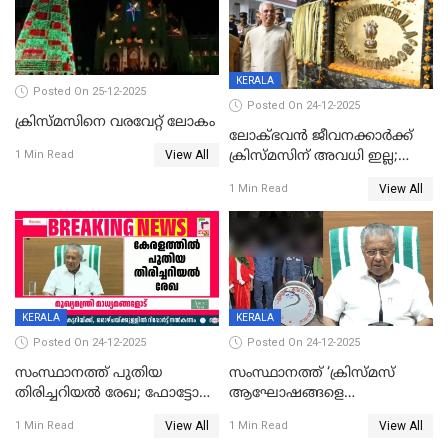
KERALA
Posted On 25-12-2025
Posted On 24-12-2025
ക്രിസ്മസിനെ വരവേറ്റ് ലോകം
ലോക്ഭവൻ ജീവനക്കാർക്ക്
View All
ക്രിസ്മസിന് അവധി ഇല്ല;
1 Min Read
ഹാജരാവാൻ ഉത്തരവ്
View All
1 Min Read
KERALA
KERALA
Posted On 24-12-2025
Posted On 24-12-2025
സംസ്ഥാനത്ത് പുതിയ
സംസ്ഥാനത്ത് ‘ക്രിസ്മസ്
തിരിച്ചറിയല്‍ രേഖ; ഫോട്ടോ
ആഘോഷങ്ങളെ
പതിപ്പിച്ച നേറ്റിവിറ്റി കാര്‍ഡ്
കടന്നാക്രമിയ്ക്കുന്നു; എല്ലാ
View All
View All
1 Min Read
1 Min Read
നല്‍കുമെന്ന് മുഖ്യമന്ത്രി; SIR
ആക്രമണങ്ങൾക്കും പിന്നിലും