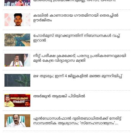
യാതൊരു പ്രയോജനവുമില്ല; RAHUL GANDHI
കടലിൽ കാണാതായ ഗൗതമിനായി തെരച്ചിൽ
ഊർജിതം
ഹോര്‍മുസ് തുറക്കുന്നതിന് നിബന്ധനകള്‍ വച്ച്
ഇറാന്‍
നീറ്റ് പരീക്ഷ ക്രമക്കേട്; പരസ്യ പ്രതികരണവുമായി
മുൻ കേന്ദ്ര വിദ്യാഭ്യാസ മന്ത്രി
മഴ തുടരും; ഇന്ന് 4 ജില്ലകളില്‍ മഞ്ഞ മുന്നറിയിപ്പ്
അര്‍ജുന്‍ ആയങ്കി പിടിയില്‍
KERALA
എന്‍ഡോസള്‍ഫാന്‍ ദുരിതബാധിതർക്ക് നേരിട്ട്
സാമ്പത്തിക ആശ്വാസം; 'സ്‌നേഹസാന്ത്വനം'
പദ്ധതി പ്രവർത്തനങ്ങൾക്ക് 14.40 കോടിയുടെ
KERALA
ഭരണാനുമതി