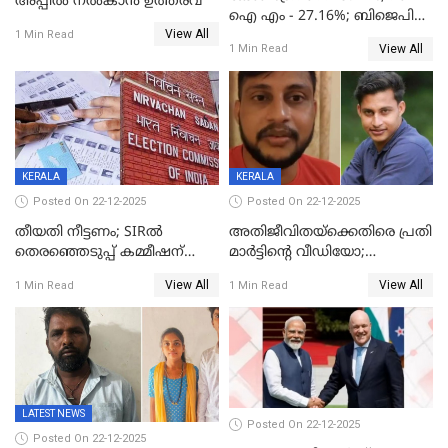
അപ്പീൽ നൽകാൻ ഉത്തരവ്
ഐ എം - 27.16%; ബിജെപി
View All
20% കടന്നത്
1 Min Read
View All
1 Min Read
തിരുവനന്തപുരത്ത് മാത്രം,
തദ്ദേശത്തിലെ യഥാർത്ഥ
കണക്ക് പുറത്ത്
KERALA
KERALA
Posted On 22-12-2025
Posted On 22-12-2025
തീയതി നീട്ടണം; SIRൽ
അതിജീവിതയ്‌ക്കെതിരെ പ്രതി
തെരഞ്ഞെടുപ്പ് കമ്മീഷന്
മാർട്ടിന്റെ വീഡിയോ;
കത്തയച്ച് കേരളം
പ്രചരിപ്പിച്ച മൂന്നുപേർ
View All
View All
1 Min Read
1 Min Read
അറസ്റ്റിൽ; നൂറോളം
സൈറ്റുകളിൽ നിന്നും
വിഡിയോ നീക്കം ചെയ്യാനും
പൊലീസ്
LATEST NEWS
Posted On 22-12-2025
Posted On 22-12-2025