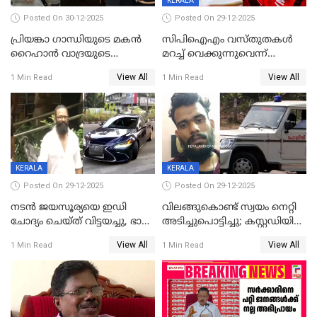
KERALA
Posted On 30-12-2025
Posted On 29-12-2025
പ്രിയങ്കാ ​ഗാന്ധിയുടെ മകൻ
സിപിഐഎം വസ്തുതകൾ
റൈഹാൻ വാദ്രയുടെ
മറച്ച് വെക്കുന്നുവെന്ന്
വിവാഹനിശ്ചയം
സിപിഐ, 'പത്മകുമാറിനെ
View All
View All
1 Min Read
1 Min Read
കഴിഞ്ഞതായി റിപ്പോർട്ട്
സംരക്ഷിച്ചത്
തിരിച്ചടിച്ചു',വെള്ളാപ്പള്ളിയെ
ന്യായീകരിക്കുന്നതിലും
CPIഎക്സിക്യൂട്ടീവിൽ
വിമർശനം
KERALA
KERALA
Posted On 29-12-2025
Posted On 29-12-2025
നടൻ ജയസൂര്യയെ ഇഡി
വിലങ്ങുകൊണ്ട് സ്വയം നെറ്റി
ചോദ്യം ചെയ്ത് വിട്ടയച്ചു, ഭാര്യ
അടിച്ചുപൊട്ടിച്ചു; കസ്റ്റഡിയിൽ
സരിതയുടെയും
എടുക്കുന്നതിനിടെ
View All
View All
1 Min Read
1 Min Read
മൊഴിയെടുത്തു
വധശ്രമക്കേസ് പ്രതി
വിലങ്ങുമായി രക്ഷപ്പെട്ടു;
വ്യാപക തെരച്ചിൽ