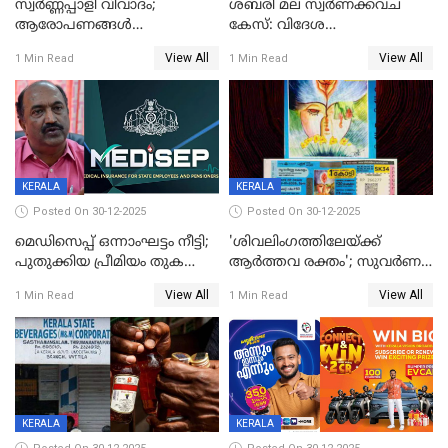
സ്വർണ്ണപ്പാളി വിവാദം;
ശബരി മല സ്വർണക്കവച
ആരോപണങ്ങൾ
കേസ്: വിദേശ
അവസാനിക്കുന്നില്ല
വ്യവസായിയുടെ ആരോപണം
View All
View All
1 Min Read
1 Min Read
നിഷേധിച്ച് ഡി മണി
KERALA
KERALA
Posted On 30-12-2025
Posted On 30-12-2025
മെഡിസെപ്പ് ഒന്നാംഘട്ടം നീട്ടി;
'ശിവലിംഗത്തിലേയ്ക്ക്
പുതുക്കിയ പ്രീമിയം തുക
ആര്‍ത്തവ രക്തം'; സുവര്‍ണ
ഈടാക്കുക ജനുവരി 31
കേരളം ലോട്ടറിയിലെ
View All
View All
1 Min Read
1 Min Read
മുതൽ
ചിത്രത്തിനെതിരെ ഹിന്ദു
ഐക്യവേദി പരാതി നൽകി
KERALA
KERALA