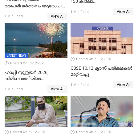
മഹാരാഷ്ട്രയിൽ
150 കിലോ
മതപരിവർത്തനം ആരോപിച്ചു
സ്ഫോടകവസ്തുക്കൾ
View All
അറസ്റ്റിലായ മലയാളി
1 Min Read
പിടികൂടി
View All
1 Min Read
വൈദികനും ഭാര്യയ്ക്കും
ഉൾപ്പെടെ 11പേർക്കും ജാമ്യം
LATEST NEWS
Posted On 31-12-2025
Posted On 31-12-2025
CBSE 10,12 ക്ലാസ് പരീക്ഷകള്‍
ഹാപ്പി ന്യൂഇയർ 2026;
മാറ്റിവച്ചു
കിരിബാത്തിയിൽ
View All
പുതുവർഷമെത്തി
1 Min Read
View All
1 Min Read
Posted On 31-12-2025
Posted On 31-12-2025