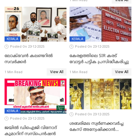
View All
1 Min Read
വിലക്കി രാജ്യത്തെ ഒരു
പഞ്ചായത്ത്
KERALA
KERALA
Posted On 23-12-2025
Posted On 23-12-2025
ലോക്ഭവൻ കലണ്ടറിൽ
കേരളത്തിലെ SIR കരട്
സവർക്കർ
വോട്ടര്‍ പട്ടിക പ്രസിദ്ധീകരിച്ചു
View All
View All
1 Min Read
1 Min Read
KERALA
Posted On 23-12-2025
Posted On 23-12-2025
ശബരിമല സ്വര്‍ണക്കവര്‍ച്ച
ജയിൽ ഡിഐജി വിനോദ്
കേസ് അന്വേഷിക്കാന്‍
കുമാറിന് സസ്പെൻഷൻ
തയ്യാറെന്ന് CBI