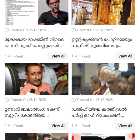
Posted On 25-12-2025
Posted On 25-12-2025
രൂക്ഷമായ ഭാഷയിൽ വിവാദ
ഉണ്ണികൃഷ്ണന്‍ പോറ്റിയെയും
ഫേസ്ബുക്ക് പോസ്റ്റുമായി
സുധീഷ് കുമാറിനെയും
നടൻ വിനായകൻ
വീണ്ടും ചോദ്യം ചെയ്ത് SIT
View All
View All
1 Min Read
1 Min Read
Posted On 25-12-2025
Posted On 25-12-2025
ഉന്നാവ് ബലാത്സംഗ കേസ്;
ഡൽഹിയിലെ കത്തീഡ്രൽ
സുപ്രീം കോടതിയെ
ചർച്ച് ഓഫ് റിഡംപ്ഷൻ
സമീപിക്കാനൊരുങ്ങി
സന്ദർശിച്ച് പ്രധാനമന്ത്രി
View All
View All
1 Min Read
1 Min Read
അതിജീവിത