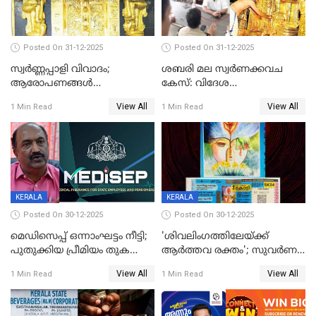
Posted On 31-12-2025
Posted On 31-12-2025
സ്വർണ്ണപ്പാളി വിവാദം;
ശബരി മല സ്വർണക്കവച
ആരോപണങ്ങൾ
കേസ്: വിദേശ
അവസാനിക്കുന്നില്ല
വ്യവസായിയുടെ ആരോപണം
View All
View All
1 Min Read
1 Min Read
നിഷേധിച്ച് ഡി മണി
KERALA
KERALA
Posted On 30-12-2025
Posted On 30-12-2025
മെഡിസെപ്പ് ഒന്നാംഘട്ടം നീട്ടി;
'ശിവലിംഗത്തിലേയ്ക്ക്
പുതുക്കിയ പ്രീമിയം തുക
ആര്‍ത്തവ രക്തം'; സുവര്‍ണ
ഈടാക്കുക ജനുവരി 31
കേരളം ലോട്ടറിയിലെ
View All
View All
1 Min Read
1 Min Read
മുതൽ
ചിത്രത്തിനെതിരെ ഹിന്ദു
ഐക്യവേദി പരാതി നൽകി