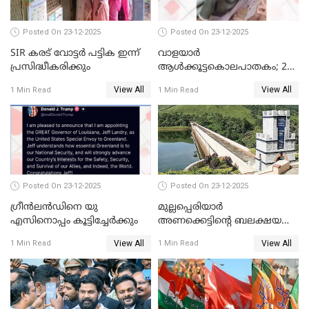
Posted On 23-12-2025
Posted On 23-12-2025
SIR കരട് വോട്ടര്‍ പട്ടിക ഇന്ന്
വാളയാർ
പ്രസിദ്ധീകരിക്കും
ആൾക്കൂട്ടകൊലപാതകം; 2
പേർ കൂടി കസ്റ്റഡിയിൽ
View All
View All
1 Min Read
1 Min Read
Posted On 23-12-2025
Posted On 23-12-2025
ഗ്രീന്‍ലന്‍ഡിനെ യു
മുല്ലപ്പെരിയാര്‍
എസിനൊപ്പം കൂട്ടിച്ചേര്‍ക്കും
അണക്കെട്ടിന്റെ ബലക്ഷയ
നിര്‍ണയം; പരിശോധന ഇന്ന്
View All
View All
1 Min Read
1 Min Read
തുടങ്ങും