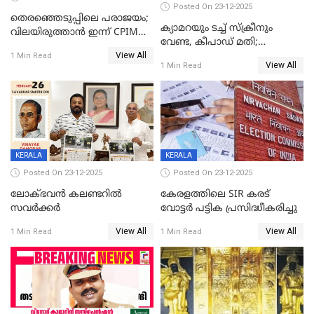
Posted On 23-12-2025
തെരഞ്ഞെടുപ്പിലെ പരാജയം;
ക്യാമറയും ടച്ച് സ്ക്രീനും
വിലയിരുത്താന്‍ ഇന്ന് CPIM
വേണ്ട, കീപാഡ് മതി;
യോഗം
View All
സ്ത്രീകൾക്ക് സ്മാർട്ട് ഫോൺ
1 Min Read
View All
1 Min Read
വിലക്കി രാജ്യത്തെ ഒരു
പഞ്ചായത്ത്
KERALA
KERALA
Posted On 23-12-2025
Posted On 23-12-2025
ലോക്ഭവൻ കലണ്ടറിൽ
കേരളത്തിലെ SIR കരട്
സവർക്കർ
വോട്ടര്‍ പട്ടിക പ്രസിദ്ധീകരിച്ചു
View All
View All
1 Min Read
1 Min Read