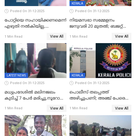
KERALA
Posted On 31-12-2025
Posted On 31-12-2025
പോറ്റിയെ സഹായിക്കണമെന്ന്
നിയമസഭാ സമ്മേളനം
എഴുതി നൽകിയില്ല,
ജനുവരി 20 മുതല്‍; ബജറ്റ്
ജനങ്ങളെ
അവതരണം അവസാനവാരം;
View All
View All
1 Min Read
1 Min Read
തെറ്റിദ്ധരിപ്പിക്കരുത്,
മന്ത്രിസഭാ
സാങ്കൽപ്പിക കഥകൾ
യോഗതീരുമാനങ്ങൾ
പ്രചരിപ്പിക്കുന്നുവെന്നും
കടകംപള്ളി സുരേന്ദ്രൻ
LATEST NEWS
KERALA
Posted On 31-12-2025
Posted On 31-12-2025
മധ്യപ്രദേശിൽ മലിനജലം
പൊലീസ് തലപ്പത്ത്
കുടിച്ച് 7 പേർ മരിച്ചു,നൂറോളം
അഴിച്ചുപണി; അഞ്ച് പേരെ
പേർ ഗുരുതരാവസ്ഥയിൽ
ഐജി റാങ്കിലേക്ക്
View All
View All
1 Min Read
1 Min Read
ഉയർത്തി,അജിതാ ബീഗം
ക്രൈംബ്രാഞ്ച് ഐജി,
എസ്.ശ്യാംസുന്ദർ
ഇന്റലിജൻസ് ഐജി