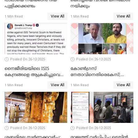
പാലായെ നയിക്കാന്‍ ദിയ
കൊച്ചിയെ വി.കെ മിനിമോള്‍
പുളിക്കക്കണ്ടം
നയിക്കും
View All
View All
1 Min Read
1 Min Read
Posted On 26-12-2025
Posted On 26-12-2025
നൈജീരിയയിലെ ISIS
കോണ്‍ഗ്രസ്
കേന്ദ്രങ്ങളെ ആക്രമിച്ചുവെന്ന്
നേതാവിനെതിരെകേസ്;
ട്രംപ്
മുഖ്യമന്ത്രിയും ഉണ്ണികൃഷ്ണന്‍
View All
View All
1 Min Read
1 Min Read
പോറ്റിയും ഒപ്പമുള്ള AI ചിത്രം
പങ്കുവെച്ചു
Posted On 26-12-2025
Posted On 26-12-2025
ശബരിമല സ്വര്‍ണക്കവര്‍ച്ച;
രാജ്യത്ത് വര്‍ധിപ്പിച്ച ട്രെയിന്‍