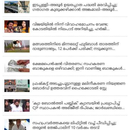
ഇടപ്പള്ളി–അരൂർ ഉയരപ്പാത പദ്ധതി മരവിപ്പിച്ചു;
ഗതാഗത കുരുക്കഴിക്കാൻ അങ്കമാലി–അരൂർ
ബൈപാസ് പദ്ധതി വേഗത്തിലാക്കുമെന്ന് ഗഡ്കരി
LATEST NEWS
വിജയ്‌യിൽ നിന്ന് വിവാഹമോചനം വേണ്ട;
കോടതിയിൽ നിലപാട് അറിയിച്ചു, ഹർജി
പിൻവലിക്കുന്നെന്ന് സംഗീത
LATEST NEWS
മത്സരത്തിനിടെ മിന്നലേറ്റ് ഫുട്‌ബാൾ താരത്തിന്
ദാരുണാന്ത്യം, 12 പേർക്ക് പരിക്ക്; നടുക്കുന്ന
വീഡിയോ
KERALA
ക്ഷേമപെൻഷൻ വിതരണം: സഹകരണ
ബാങ്കുകളെ ഒഴിവാക്കി; ഇനി വാണിജ്യ ബാങ്കുകൾ
മാത്രം
KERALA
ഫ്രഷ്‌കട്ട് അടച്ചുപൂട്ടാനുള്ള മലിനീകരണ നിയന്ത്രണ
ബോർഡ് ഉത്തരവിന് ഹൈക്കോടതി സ്റ്റേ
KERALA
'ക്യാ ബോൽത്തി പബ്ലിക്' ക്യാമ്പയിൻ പ്രഖ്യാപിച്ച്
CJP സ്ഥാപകൻ അഭിജീത് ദിപ്കെ; ജാർഖണ്ഡിലെ
വിദ്യാർത്ഥി പ്രക്ഷോഭത്തിലും മറുപടി
LATEST NEWS
സഹപ്രവർത്തകയെ ലിഫ്റ്റിൽ വച്ച് പീഡിപ്പിച്ചു;
തരുൺ തേജ്‌പാലിന് 10 വർഷം തടവ്