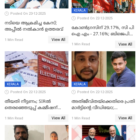
KERALA
Posted On 23-12-2025
Posted On 22-12-2025
നടിയെ ആക്രമിച്ച കേസ്;
കോൺഗ്രസിന് 29.17%, സി പി
അപ്പീൽ നൽകാൻ ഉത്തരവ്
ഐ എം - 27.16%; ബിജെപി
View All
20% കടന്നത്
1 Min Read
View All
1 Min Read
തിരുവനന്തപുരത്ത് മാത്രം,
തദ്ദേശത്തിലെ യഥാർത്ഥ
കണക്ക് പുറത്ത്
KERALA
KERALA
Posted On 22-12-2025
Posted On 22-12-2025
തീയതി നീട്ടണം; SIRൽ
അതിജീവിതയ്‌ക്കെതിരെ പ്രതി
തെരഞ്ഞെടുപ്പ് കമ്മീഷന്
മാർട്ടിന്റെ വീഡിയോ;
കത്തയച്ച് കേരളം
പ്രചരിപ്പിച്ച മൂന്നുപേർ
View All
View All
1 Min Read
1 Min Read
അറസ്റ്റിൽ; നൂറോളം
സൈറ്റുകളിൽ നിന്നും
വിഡിയോ നീക്കം ചെയ്യാനും
പൊലീസ്