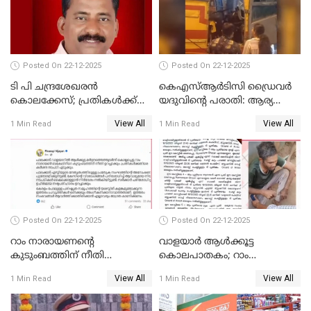
അംഗമാകാനില്ലെന്നും
UDFലേക്കില്ലെന്നും
വിഷ്ണുപുരം ചന്ദ്രശേഖരൻ
Posted On 22-12-2025
Posted On 22-12-2025
ടി പി ചന്ദ്രശേഖരന്‍
കെഎസ്ആർടിസി ഡ്രൈവർ
കൊലക്കേസ്; പ്രതികള്‍ക്ക്
യദുവിന്റെ പരാതി: ആര്യ
വീണ്ടും പരോള്‍
രാജേന്ദ്രനും സച്ചിൻ ദേവിനും
View All
View All
1 Min Read
1 Min Read
കോടതി നോട്ടീസ്
Posted On 22-12-2025
Posted On 22-12-2025
റാം നാരായണന്റെ
വാളയാർ ആൾക്കൂട്ട
കുടുംബത്തിന് നീതി
കൊലപാതകം; റാം
ഉറപ്പാക്കും; പിണറായി
നാരായണൻ നേരിട്ടത് ക്രൂര
View All
View All
1 Min Read
1 Min Read
വിജയന്‍
പീഡനം