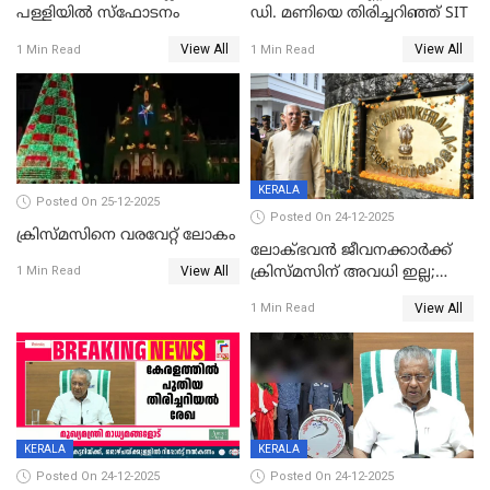
പള്ളിയില്‍ സ്‌ഫോടനം
ഡി. മണിയെ തിരിച്ചറിഞ്ഞ് SIT
View All
View All
1 Min Read
1 Min Read
KERALA
Posted On 25-12-2025
Posted On 24-12-2025
ക്രിസ്മസിനെ വരവേറ്റ് ലോകം
ലോക്ഭവൻ ജീവനക്കാർക്ക്
View All
ക്രിസ്മസിന് അവധി ഇല്ല;
1 Min Read
ഹാജരാവാൻ ഉത്തരവ്
View All
1 Min Read
KERALA
KERALA
Posted On 24-12-2025
Posted On 24-12-2025