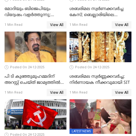
മോദിയും ബിജെപിയും
ശബരിമല സ്വര്‍ണക്കവര്‍ച്ച
വിദ്വേഷം വളർത്തുന്നു;
കേസ്; ബെല്ലാരിയിലെ
പ്രതിഷേധവിമായി
ജ്വല്ലറിയില്‍ പരിശോധന
View All
View All
1 Min Read
1 Min Read
കോൺഗ്രസ്
Posted On 24-12-2025
Posted On 24-12-2025
പി ടി കുഞ്ഞുമുഹമ്മദിന്
ശബരിമല സ്വര്‍ണ്ണക്കവര്‍ച്ച;
അറസ്റ്റ് ചെയ്ത് ജാമ്യത്തില്‍
നിർണായക നീക്കവുമായി SIT
വിട്ടു
View All
View All
1 Min Read
1 Min Read
LATEST NEWS
Posted On 24-12-2025