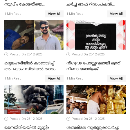
സുപ്രീം കോടതിയെ
ചർച്ച് ഓഫ് റിഡംപ്ഷൻ
സമീപിക്കാനൊരുങ്ങി
സന്ദർശിച്ച് പ്രധാനമന്ത്രി
View All
View All
1 Min Read
1 Min Read
അതിജീവിത
Posted On 25-12-2025
Posted On 25-12-2025
മദ്യലഹരിയിൽ കാറോടിച്ച്
നിഗൂഢ പോസ്റ്ററുമായി മന്ത്രി
അപകടം: സീരിയൽ താരം
വീണാ ജോർജ്ജ്
സിദ്ധാർത്ഥ് പ്രഭുവിനെതിരെ
View All
View All
1 Min Read
1 Min Read
കേസെടുത്തു
Posted On 25-12-2025
Posted On 25-12-2025
നൈജീരിയയിൽ മുസ്ലീം
ശബരിമല സ്വര്‍ണ്ണക്കവര്‍ച്ച;