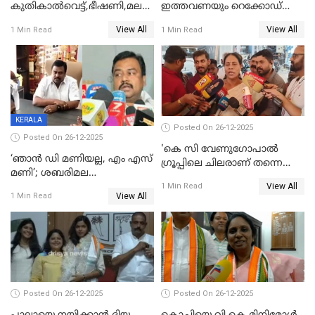
കുതികാൽവെട്ട്,ഭീഷണി,മലബാറിലാകട്ടെ
ഇത്തവണയും റെക്കോഡ്
ട്വിസ്റ്റോട് ട്വിസ്റ്റും; അടിമുടി
വിൽപ്പന;കഴിഞ്ഞവർഷത്തേക്ക
View All
View All
1 Min Read
1 Min Read
നാടകീയമായി പഞ്ചായത്ത്
53 കോടി രൂപയുടെ അധിക
പ്രസിഡന്‍റ് തെരഞ്ഞെടുപ്പ്
വിൽപ്പന; മലയാളി കുടിച്ചു
തീർത്തത് 333 കോടിയുടെ
മദ്യം
KERALA
Posted On 26-12-2025
Posted On 26-12-2025
'കെ സി വേണുഗോപാല്‍
‘ഞാൻ ഡി മണിയല്ല, എം എസ്
ഗ്രൂപ്പിലെ ചിലരാണ് തന്നെ
മണി’; ശബരിമല
തഴഞ്ഞത്'; ലാലി ജെയിംസ്
View All
സ്വർണക്കവർച്ചയുമായി ഒരു
1 Min Read
View All
1 Min Read
ബന്ധവും ഇല്ലെന്ന് എസ്ഐടി
ചോദ്യം ചെയ്ത ദിണ്ടിഗലിലെ
വ്യവസായി
Posted On 26-12-2025
Posted On 26-12-2025