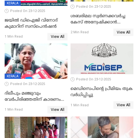
KERALA
Posted On 23-12-2025
Posted On 23-12-2025
ശബരിമല സ്വര്‍ണക്കവര്‍ച്ച
ജയിൽ ഡിഐജി വിനോദ്
കേസ് അന്വേഷിക്കാന്‍
കുമാറിന് സസ്പെൻഷൻ
തയ്യാറെന്ന് CBI
View All
2 Min Read
View All
1 Min Read
KERALA
Posted On 23-12-2025
Posted On 23-12-2025
മെഡിസെപിന്റെ പ്രീമിയം തുക
ദിലീപും മഞ്ജുവും
വർധിപ്പിച്ചു
വേർപിരിഞ്ഞതിന് കാരണം
View All
ദിലീപ് മഞ്ജുവിന് നൽകിയ ആ
1 Min Read
View All
1 Min Read
പഴയ മൊബൈലിൽ നിന്ന്
കണ്ടെത്തിയ ചാറ്റിൽ
നിന്നാണ്; എട്ടാം പ്രതിക്ക്
മോട്ടീവ് ഉണ്ടായിരുന്നെന്നും
അഡ്വ. ടി.ബി മിനി