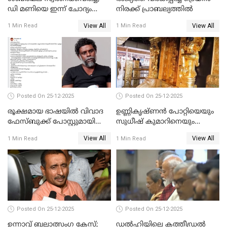
ഡി മണിയെ ഇന്ന് ചോദ്യം
നിരക്ക് പ്രാബല്യത്തില്‍
ചെയ്യും
View All
View All
1 Min Read
1 Min Read
Posted On 25-12-2025
Posted On 25-12-2025
രൂക്ഷമായ ഭാഷയിൽ വിവാദ
ഉണ്ണികൃഷ്ണന്‍ പോറ്റിയെയും
ഫേസ്ബുക്ക് പോസ്റ്റുമായി
സുധീഷ് കുമാറിനെയും
നടൻ വിനായകൻ
വീണ്ടും ചോദ്യം ചെയ്ത് SIT
View All
View All
1 Min Read
1 Min Read
Posted On 25-12-2025
Posted On 25-12-2025
ഉന്നാവ് ബലാത്സംഗ കേസ്;
ഡൽഹിയിലെ കത്തീഡ്രൽ