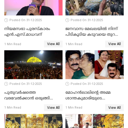
Posted On 31-12-2025
Posted On 31-12-2025
നിയമസഭാ പുരസ്‌കാരം
ജനവാസ മേഖലയിൽ നിന്ന്
എൻ.എസ്.മാധവന്
പിടികൂടിയ കടുവയെ തുറന്നു
വിട്ടു
View All
View All
1 Min Read
1 Min Read
Posted On 31-12-2025
Posted On 31-12-2025
പുതുവര്‍ഷത്തെ
മോഹന്‍ലാലിന്റെ അമ്മ
വരവേല്‍ക്കാന്‍ ഒരുങ്ങി
ശാന്തകുമാരിയുടെ
ലോകം
സംസ്‌കാരം ഇന്ന്
View All
View All
1 Min Read
1 Min Read