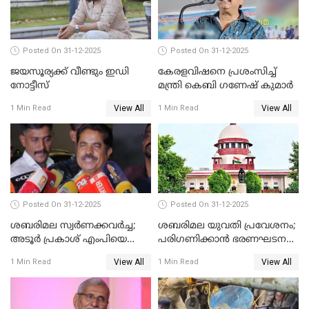
Posted On 31-12-2025
Posted On 31-12-2025
ജയസൂര്യക്ക് വീണ്ടും ഇഡി
കേരളവിഷനെ പ്രശംസിച്ച്
നോട്ടീസ്
മന്ത്രി കെബി ഗണേഷ് കുമാര്‍
View All
View All
1 Min Read
1 Min Read
Posted On 31-12-2025
Posted On 31-12-2025
ശബരിമല സ്വര്‍ണക്കവര്‍ച്ച;
ശബരിമല യുവതി പ്രവേശനം;
അടൂര്‍ പ്രകാശ് എംപിയെ
പരിഗണിക്കാന്‍ ഭരണഘടന
ചോദ്യം ചെയ്യാൻ SIT
ബെഞ്ച്
View All
View All
1 Min Read
1 Min Read