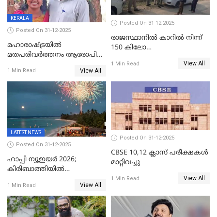
KERALA
Posted On 31-12-2025
Posted On 31-12-2025
രാജസ്ഥാനിൽ കാറിൽ നിന്ന്
മഹാരാഷ്ട്രയിൽ
150 കിലോ
മതപരിവർത്തനം ആരോപിച്ചു
സ്ഫോടകവസ്തുക്കൾ
View All
അറസ്റ്റിലായ മലയാളി
1 Min Read
പിടികൂടി
View All
1 Min Read
വൈദികനും ഭാര്യയ്ക്കും
ഉൾപ്പെടെ 11പേർക്കും ജാമ്യം
LATEST NEWS
Posted On 31-12-2025
Posted On 31-12-2025
CBSE 10,12 ക്ലാസ് പരീക്ഷകള്‍
ഹാപ്പി ന്യൂഇയർ 2026;
മാറ്റിവച്ചു
കിരിബാത്തിയിൽ
View All
പുതുവർഷമെത്തി
1 Min Read
View All
1 Min Read