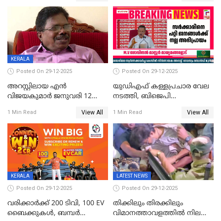
വിലങ്ങുമായി രക്ഷപ്പെട്ടു;
വ്യാപക തെരച്ചിൽ
KERALA
Posted On 29-12-2025
Posted On 29-12-2025
അറസ്റ്റിലായ എൻ
യുഡിഎഫ് കള്ളപ്രചാര വേല
വിജയകുമാർ ജനുവരി 12
നടത്തി, ബിജെപി
വരെ റിമാൻഡിൽ;
ഹിന്ദുവർഗീയത പ്രചരിപ്പിച്ചു,
View All
View All
1 Min Read
1 Min Read
ജാമ്യാപേക്ഷ ഈ മാസം 31ന്
ശബരിമല അത്ര
പരിഗണിക്കും
തിരിച്ചടിയായില്ല,സർക്കാരിനെക്കുറ
ജനങ്ങൾക്ക് മികച്ച
അഭിപ്രായം, എല്‍ഡിഎഫ്
അധികാരം നിലനിര്‍ത്തും,
ലോക്സഭ
തെരഞ്ഞെടുപ്പിനേക്കാൾ 17
KERALA
LATEST NEWS
ലക്ഷം വോട്ട് ലഭിച്ചു
Posted On 29-12-2025
Posted On 29-12-2025
വരിക്കാർക്ക് 200 ടിവി, 100 EV
തിക്കിലും തിരക്കിലും
ബൈക്കുകൾ, ബമ്പർ
വിമാനത്താവളത്തില്‍ നിലത്ത്