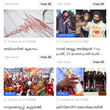
സമ്മാനമായി EV കാർ
വീണ് വിജയ്
View All
View All
1 Min Read
1 Min Read
ഉൾപ്പെടെ 2 കോടി രൂപയുടെ
സമ്മാനങ്ങളുമായി
കേരളവിഷൻ ബ്രോഡ്ബാൻഡ്
കണക്ട്&വിൻ
LATEST NEWS
Posted On 27-12-2025
Posted On 27-12-2025
തയ്‌വാനിൽ ഭൂകമ്പം
നടൻ അല്ലു അർജുൻ 11ാം
പ്രതി, 23 പേരെ പ്രതി ചേർത്ത്
View All
1 Min Read
കുറ്റപത്രം സമർപ്പിച്ചു
View All
1 Min Read
KERALA
KERALA
Posted On 27-12-2025
Posted On 26-12-2025
നറുക്കെടുപ്പ്, കൂട്ടരാജി,
ക്രിസ്മസിന് ബെവ്‌കോയിൽ