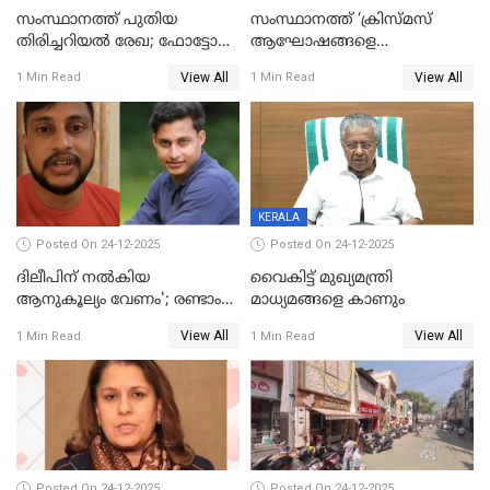
സംസ്ഥാനത്ത് പുതിയ
സംസ്ഥാനത്ത് ‘ക്രിസ്മസ്
തിരിച്ചറിയല്‍ രേഖ; ഫോട്ടോ
ആഘോഷങ്ങളെ
പതിപ്പിച്ച നേറ്റിവിറ്റി കാര്‍ഡ്
കടന്നാക്രമിയ്ക്കുന്നു; എല്ലാ
View All
View All
1 Min Read
1 Min Read
നല്‍കുമെന്ന് മുഖ്യമന്ത്രി; SIR
ആക്രമണങ്ങൾക്കും പിന്നിലും
ഹെല്‍പ് ഡസ്‌കുകള്‍
സംഘപരിവാർ’; മുഖ്യമന്ത്രി
ആരംഭിക്കാന്‍ മന്ത്രിസഭാ
യോഗ തീരുമാനം
KERALA
Posted On 24-12-2025
Posted On 24-12-2025
ദിലീപിന് നല്‍കിയ
വൈകിട്ട് മുഖ്യമന്ത്രി
ആനുകൂല്യം വേണം'; രണ്ടാം
മാധ്യമങ്ങളെ കാണും
പ്രതി മാര്‍ട്ടിന്‍
View All
View All
1 Min Read
1 Min Read
ഹൈക്കോടതിയില്‍
Posted On 24-12-2025
Posted On 24-12-2025