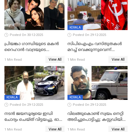
KERALA
Posted On 30-12-2025
Posted On 29-12-2025
പ്രിയങ്കാ ​ഗാന്ധിയുടെ മകൻ
സിപിഐഎം വസ്തുതകൾ
റൈഹാൻ വാദ്രയുടെ
മറച്ച് വെക്കുന്നുവെന്ന്
വിവാഹനിശ്ചയം
സിപിഐ, 'പത്മകുമാറിനെ
View All
View All
1 Min Read
1 Min Read
കഴിഞ്ഞതായി റിപ്പോർട്ട്
സംരക്ഷിച്ചത്
തിരിച്ചടിച്ചു',വെള്ളാപ്പള്ളിയെ
ന്യായീകരിക്കുന്നതിലും
CPIഎക്സിക്യൂട്ടീവിൽ
വിമർശനം
KERALA
KERALA
Posted On 29-12-2025
Posted On 29-12-2025
നടൻ ജയസൂര്യയെ ഇഡി
വിലങ്ങുകൊണ്ട് സ്വയം നെറ്റി
ചോദ്യം ചെയ്ത് വിട്ടയച്ചു, ഭാര്യ
അടിച്ചുപൊട്ടിച്ചു; കസ്റ്റഡിയിൽ
സരിതയുടെയും
എടുക്കുന്നതിനിടെ
View All
View All
1 Min Read
1 Min Read
മൊഴിയെടുത്തു
വധശ്രമക്കേസ് പ്രതി