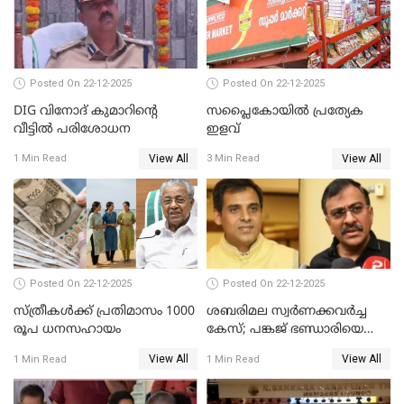
Posted On 22-12-2025
Posted On 22-12-2025
DIG വിനോദ് കുമാറിന്റെ
സപ്ലൈകോയിൽ പ്രത്യേക
വീട്ടില്‍ പരിശോധന
ഇളവ്
View All
View All
1 Min Read
3 Min Read
Posted On 22-12-2025
Posted On 22-12-2025
സ്ത്രീകള്‍ക്ക് പ്രതിമാസം 1000
ശബരിമല സ്വര്‍ണക്കവര്‍ച്ച
രൂപ ധനസഹായം
കേസ്; പങ്കജ് ഭണ്ഡാരിയെയും
ഗോവര്‍ധനെയും കസ്റ്റഡിയില്‍
View All
View All
1 Min Read
1 Min Read
വാങ്ങാന്‍ SIT