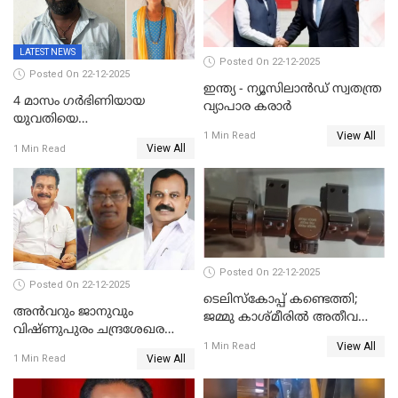
LATEST NEWS
Posted On 22-12-2025
Posted On 22-12-2025
ഇന്ത്യ - ന്യൂസിലാൻഡ് സ്വതന്ത്ര
4 മാസം ഗർഭിണിയായ
വ്യാപാര കരാർ
യുവതിയെ
View All
വെട്ടിക്കൊലപ്പെടുത്തി
1 Min Read
View All
1 Min Read
പിതാവും സഹോദരനും;
ദുരഭിമാനക്കൊലയിൽ
നടുങ്ങി കർണാടക
Posted On 22-12-2025
Posted On 22-12-2025
ടെലിസ്‌കോപ്പ് കണ്ടെത്തി;
അൻവറും ജാനുവും
ജമ്മു കാശ്മീരില്‍ അതീവ
വിഷ്ണുപുരം ചന്ദ്രശേഖരന്റെ
ജാഗ്രത നിര്‍ദ്ദേശം
View All
പാർട്ടിയും UDF
1 Min Read
View All
1 Min Read
അസോസിയേറ്റ് അംഗങ്ങൾ;
അസോസിയേറ്റ്