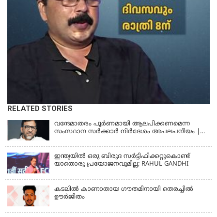
RELATED STORIES
വന്ദേമാതരം പൂര്‍ണമായി ആലപിക്കണമെന്ന
സംസ്ഥാന സര്‍ക്കാര്‍ നിര്‍ദേശം അപലപനീയം |
JAMAAT-E-ISLAMI
ഇന്ത്യയില്‍ ഒരു ബിരുദ സര്‍ട്ടിഫിക്കറ്റുകൊണ്ട്
യാതൊരു പ്രയോജനവുമില്ല; RAHUL GANDHI
കടലിൽ കാണാതായ ഗൗതമിനായി തെരച്ചിൽ
ഊർജിതം