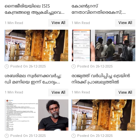
നൈജീരിയയിലെ ISIS
കോണ്‍ഗ്രസ്
കേന്ദ്രങ്ങളെ ആക്രമിച്ചുവെന്ന്
നേതാവിനെതിരെകേസ്;
ട്രംപ്
മുഖ്യമന്ത്രിയും ഉണ്ണികൃഷ്ണന്‍
View All
View All
1 Min Read
1 Min Read
പോറ്റിയും ഒപ്പമുള്ള AI ചിത്രം
പങ്കുവെച്ചു
Posted On 26-12-2025
Posted On 26-12-2025
ശബരിമല സ്വര്‍ണക്കവര്‍ച്ച;
രാജ്യത്ത് വര്‍ധിപ്പിച്ച ട്രെയിന്‍
ഡി മണിയെ ഇന്ന് ചോദ്യം
നിരക്ക് പ്രാബല്യത്തില്‍
ചെയ്യും
View All
View All
1 Min Read
1 Min Read
Posted On 25-12-2025
Posted On 25-12-2025