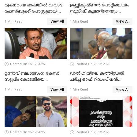
രൂക്ഷമായ ഭാഷയിൽ വിവാദ
ഉണ്ണികൃഷ്ണന്‍ പോറ്റിയെയും
ഫേസ്ബുക്ക് പോസ്റ്റുമായി
സുധീഷ് കുമാറിനെയും
നടൻ വിനായകൻ
വീണ്ടും ചോദ്യം ചെയ്ത് SIT
View All
View All
1 Min Read
1 Min Read
Posted On 25-12-2025
Posted On 25-12-2025
ഉന്നാവ് ബലാത്സംഗ കേസ്;
ഡൽഹിയിലെ കത്തീഡ്രൽ
സുപ്രീം കോടതിയെ
ചർച്ച് ഓഫ് റിഡംപ്ഷൻ
സമീപിക്കാനൊരുങ്ങി
സന്ദർശിച്ച് പ്രധാനമന്ത്രി
View All
View All
1 Min Read
1 Min Read
അതിജീവിത
Posted On 25-12-2025
Posted On 25-12-2025