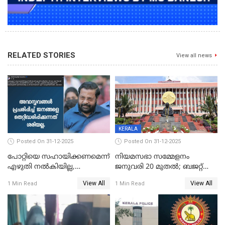
RELATED STORIES
View all news
KERALA
Posted On 31-12-2025
Posted On 31-12-2025
പോറ്റിയെ സഹായിക്കണമെന്ന്
നിയമസഭാ സമ്മേളനം
എഴുതി നൽകിയില്ല,
ജനുവരി 20 മുതല്‍; ബജറ്റ്
ജനങ്ങളെ
അവതരണം അവസാനവാരം;
View All
View All
1 Min Read
1 Min Read
തെറ്റിദ്ധരിപ്പിക്കരുത്,
മന്ത്രിസഭാ
സാങ്കൽപ്പിക കഥകൾ
യോഗതീരുമാനങ്ങൾ
പ്രചരിപ്പിക്കുന്നുവെന്നും
കടകംപള്ളി സുരേന്ദ്രൻ