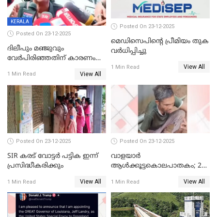
KERALA
Posted On 23-12-2025
Posted On 23-12-2025
മെഡിസെപിന്റെ പ്രീമിയം തുക
ദിലീപും മഞ്ജുവും
വർധിപ്പിച്ചു
വേർപിരിഞ്ഞതിന് കാരണം
View All
ദിലീപ് മഞ്ജുവിന് നൽകിയ ആ
1 Min Read
View All
1 Min Read
പഴയ മൊബൈലിൽ നിന്ന്
കണ്ടെത്തിയ ചാറ്റിൽ
നിന്നാണ്; എട്ടാം പ്രതിക്ക്
മോട്ടീവ് ഉണ്ടായിരുന്നെന്നും
അഡ്വ. ടി.ബി മിനി
Posted On 23-12-2025
Posted On 23-12-2025
SIR കരട് വോട്ടര്‍ പട്ടിക ഇന്ന്
വാളയാർ
പ്രസിദ്ധീകരിക്കും
ആൾക്കൂട്ടകൊലപാതകം; 2
പേർ കൂടി കസ്റ്റഡിയിൽ
View All
View All
1 Min Read
1 Min Read