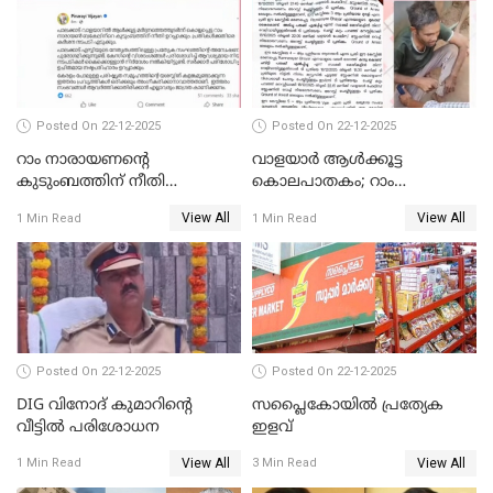
Posted On 22-12-2025
Posted On 22-12-2025
റാം നാരായണന്റെ
വാളയാർ ആൾക്കൂട്ട
കുടുംബത്തിന് നീതി
കൊലപാതകം; റാം
ഉറപ്പാക്കും; പിണറായി
നാരായണൻ നേരിട്ടത് ക്രൂര
View All
View All
1 Min Read
1 Min Read
വിജയന്‍
പീഡനം
Posted On 22-12-2025
Posted On 22-12-2025
DIG വിനോദ് കുമാറിന്റെ
സപ്ലൈകോയിൽ പ്രത്യേക
വീട്ടില്‍ പരിശോധന
ഇളവ്
View All
View All
1 Min Read
3 Min Read