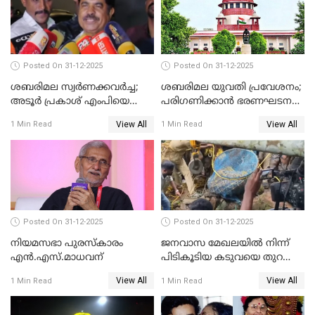
Posted On 31-12-2025
Posted On 31-12-2025
ശബരിമല സ്വര്‍ണക്കവര്‍ച്ച;
ശബരിമല യുവതി പ്രവേശനം;
അടൂര്‍ പ്രകാശ് എംപിയെ
പരിഗണിക്കാന്‍ ഭരണഘടന
ചോദ്യം ചെയ്യാൻ SIT
ബെഞ്ച്
View All
View All
1 Min Read
1 Min Read
Posted On 31-12-2025
Posted On 31-12-2025
നിയമസഭാ പുരസ്‌കാരം
ജനവാസ മേഖലയിൽ നിന്ന്
എൻ.എസ്.മാധവന്
പിടികൂടിയ കടുവയെ തുറന്നു
വിട്ടു
View All
View All
1 Min Read
1 Min Read