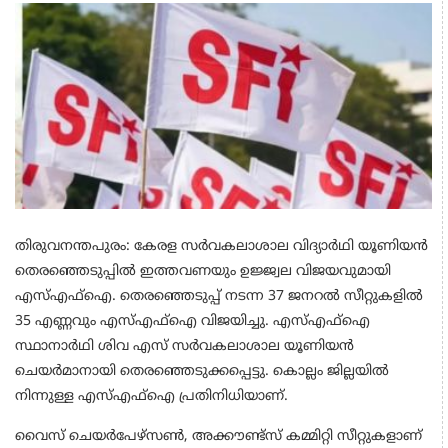
തിരുവനന്തപുരം: കേരള സർവകലാശാല വിദ്യാർഥി യൂണിയൻ
തെരഞ്ഞെടുപ്പിൽ ഇത്തവണയും ഉജ്ജ്വല വിജയവുമായി
എസ്എഫ്ഐ. തെരഞ്ഞെടുപ്പ് നടന്ന 37 ജനറൽ സീറ്റുകളിൽ
35 എണ്ണവും എസ്എഫ്ഐ വിജയിച്ചു. എസ്എഫ്ഐ
സ്ഥാനാർഥി ശിവ എസ് സർവകലാശാല യൂണിയൻ
ചെയർമാനായി തെരഞ്ഞെടുക്കപ്പെട്ടു. കൊല്ലം ജില്ലയിൽ
നിന്നുള്ള എസ്എഫ്ഐ പ്രതിനിധിയാണ്.
വൈസ് ചെയര്‍പേഴ്‌സണ്‍, അക്കൗണ്ട്‌സ് കമ്മിറ്റി സീറ്റുകളാണ്