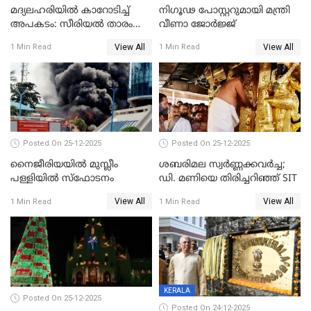
മദ്യലഹരിയിൽ കാറോടിച്ച്
നിഗൂഢ പോസ്റ്ററുമായി മന്ത്രി
അപകടം: സീരിയൽ താരം
വീണാ ജോർജ്ജ്
സിദ്ധാർത്ഥ് പ്രഭുവിനെതിരെ
View All
View All
1 Min Read
1 Min Read
കേസെടുത്തു
Posted On 25-12-2025
Posted On 25-12-2025
നൈജീരിയയിൽ മുസ്ലീം
ശബരിമല സ്വര്‍ണ്ണക്കവര്‍ച്ച;
പള്ളിയില്‍ സ്‌ഫോടനം
ഡി. മണിയെ തിരിച്ചറിഞ്ഞ് SIT
View All
View All
1 Min Read
1 Min Read
KERALA
Posted On 25-12-2025
Posted On 24-12-2025