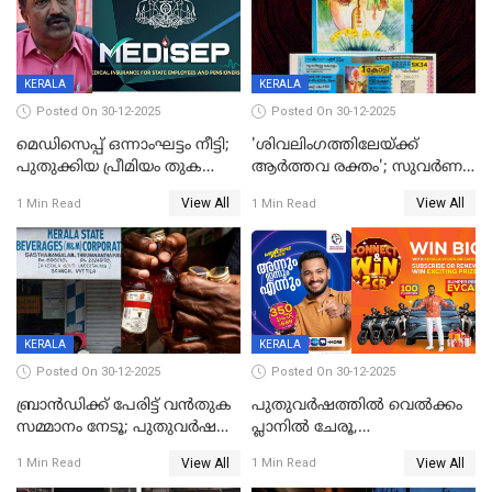
KERALA
KERALA
Posted On 30-12-2025
Posted On 30-12-2025
മെഡിസെപ്പ് ഒന്നാംഘട്ടം നീട്ടി;
'ശിവലിംഗത്തിലേയ്ക്ക്
പുതുക്കിയ പ്രീമിയം തുക
ആര്‍ത്തവ രക്തം'; സുവര്‍ണ
ഈടാക്കുക ജനുവരി 31
കേരളം ലോട്ടറിയിലെ
View All
View All
1 Min Read
1 Min Read
മുതൽ
ചിത്രത്തിനെതിരെ ഹിന്ദു
ഐക്യവേദി പരാതി നൽകി
KERALA
KERALA
Posted On 30-12-2025
Posted On 30-12-2025
ബ്രാൻഡിക്ക് പേരിട്ട് വൻതുക
പുതുവർഷത്തിൽ വെൽക്കം
സമ്മാനം നേടൂ; പുതുവർഷ
പ്ലാനിൽ ചേരൂ,
ഓഫറുമായി ബെവ്‌കോ
350എംപിപിഎസ് വേഗതയിൽ
View All
View All
1 Min Read
1 Min Read
ഇന്റർനെറ്റും ഒപ്പം കീയുടെ