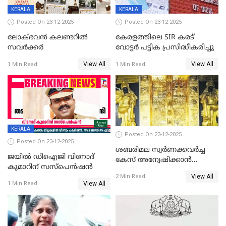
KERALA
KERALA
Posted On 23-12-2025
Posted On 23-12-2025
ലോക്ഭവൻ കലണ്ടറിൽ
കേരളത്തിലെ SIR കരട്
സവർക്കർ
വോട്ടര്‍ പട്ടിക പ്രസിദ്ധീകരിച്ചു
View All
View All
1 Min Read
1 Min Read
KERALA
Posted On 23-12-2025
Posted On 23-12-2025
ശബരിമല സ്വര്‍ണക്കവര്‍ച്ച
ജയിൽ ഡിഐജി വിനോദ്
കേസ് അന്വേഷിക്കാന്‍
കുമാറിന് സസ്പെൻഷൻ
തയ്യാറെന്ന് CBI
View All
2 Min Read
View All
1 Min Read