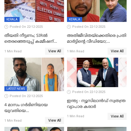
KERALA
KERALA
Posted On 22-12-2025
Posted On 22-12-2025
തീയതി നീട്ടണം; SIRൽ
അതിജീവിതയ്‌ക്കെതിരെ പ്രതി
തെരഞ്ഞെടുപ്പ് കമ്മീഷന്
മാർട്ടിന്റെ വീഡിയോ;
കത്തയച്ച് കേരളം
പ്രചരിപ്പിച്ച മൂന്നുപേർ
View All
View All
1 Min Read
1 Min Read
അറസ്റ്റിൽ; നൂറോളം
സൈറ്റുകളിൽ നിന്നും
വിഡിയോ നീക്കം ചെയ്യാനും
പൊലീസ്
LATEST NEWS
Posted On 22-12-2025
Posted On 22-12-2025
ഇന്ത്യ - ന്യൂസിലാൻഡ് സ്വതന്ത്ര
4 മാസം ഗർഭിണിയായ
വ്യാപാര കരാർ
യുവതിയെ
View All
വെട്ടിക്കൊലപ്പെടുത്തി
1 Min Read
View All
1 Min Read
പിതാവും സഹോദരനും;
ദുരഭിമാനക്കൊലയിൽ