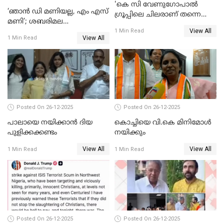
'കെ സി വേണുഗോപാല്‍
‘ഞാൻ ഡി മണിയല്ല, എം എസ്
ഗ്രൂപ്പിലെ ചിലരാണ് തന്നെ
മണി’; ശബരിമല
തഴഞ്ഞത്'; ലാലി ജെയിംസ്
View All
സ്വർണക്കവർച്ചയുമായി ഒരു
1 Min Read
View All
1 Min Read
ബന്ധവും ഇല്ലെന്ന് എസ്ഐടി
ചോദ്യം ചെയ്ത ദിണ്ടിഗലിലെ
വ്യവസായി
Posted On 26-12-2025
Posted On 26-12-2025
പാലായെ നയിക്കാന്‍ ദിയ
കൊച്ചിയെ വി.കെ മിനിമോള്‍
പുളിക്കക്കണ്ടം
നയിക്കും
View All
View All
1 Min Read
1 Min Read
Posted On 26-12-2025
Posted On 26-12-2025