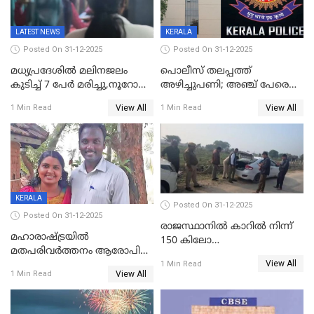
LATEST NEWS
KERALA
Posted On 31-12-2025
Posted On 31-12-2025
മധ്യപ്രദേശിൽ മലിനജലം
പൊലീസ് തലപ്പത്ത്
കുടിച്ച് 7 പേർ മരിച്ചു,നൂറോളം
അഴിച്ചുപണി; അഞ്ച് പേരെ
പേർ ഗുരുതരാവസ്ഥയിൽ
ഐജി റാങ്കിലേക്ക്
View All
View All
1 Min Read
1 Min Read
ഉയർത്തി,അജിതാ ബീഗം
ക്രൈംബ്രാഞ്ച് ഐജി,
എസ്.ശ്യാംസുന്ദർ
ഇന്റലിജൻസ് ഐജി
KERALA
Posted On 31-12-2025
Posted On 31-12-2025
രാജസ്ഥാനിൽ കാറിൽ നിന്ന്
മഹാരാഷ്ട്രയിൽ
150 കിലോ
മതപരിവർത്തനം ആരോപിച്ചു
സ്ഫോടകവസ്തുക്കൾ
View All
അറസ്റ്റിലായ മലയാളി
1 Min Read
പിടികൂടി
View All
1 Min Read
വൈദികനും ഭാര്യയ്ക്കും
ഉൾപ്പെടെ 11പേർക്കും ജാമ്യം