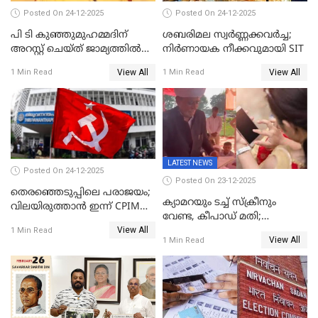
Posted On 24-12-2025
Posted On 24-12-2025
പി ടി കുഞ്ഞുമുഹമ്മദിന്
ശബരിമല സ്വര്‍ണ്ണക്കവര്‍ച്ച;
അറസ്റ്റ് ചെയ്ത് ജാമ്യത്തില്‍
നിർണായക നീക്കവുമായി SIT
വിട്ടു
View All
View All
1 Min Read
1 Min Read
LATEST NEWS
Posted On 24-12-2025
Posted On 23-12-2025
തെരഞ്ഞെടുപ്പിലെ പരാജയം;
ക്യാമറയും ടച്ച് സ്ക്രീനും
വിലയിരുത്താന്‍ ഇന്ന് CPIM
വേണ്ട, കീപാഡ് മതി;
യോഗം
View All
സ്ത്രീകൾക്ക് സ്മാർട്ട് ഫോൺ
1 Min Read
View All
1 Min Read
വിലക്കി രാജ്യത്തെ ഒരു
പഞ്ചായത്ത്