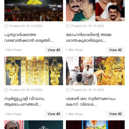
Posted On 31-12-2025
Posted On 31-12-2025
പുതുവര്‍ഷത്തെ
മോഹന്‍ലാലിന്റെ അമ്മ
വരവേല്‍ക്കാന്‍ ഒരുങ്ങി
ശാന്തകുമാരിയുടെ
ലോകം
സംസ്‌കാരം ഇന്ന്
View All
View All
1 Min Read
1 Min Read
Posted On 31-12-2025
Posted On 31-12-2025
സ്വർണ്ണപ്പാളി വിവാദം;
ശബരി മല സ്വർണക്കവച
ആരോപണങ്ങൾ
കേസ്: വിദേശ
അവസാനിക്കുന്നില്ല
വ്യവസായിയുടെ ആരോപണം
View All
View All
1 Min Read
1 Min Read
നിഷേധിച്ച് ഡി മണി