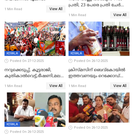
പ്രതി, 23 പേരെ പ്രതി ചേർത്ത്
View All
1 Min Read
കുറ്റപത്രം സമർപ്പിച്ചു
View All
1 Min Read
KERALA
KERALA
Posted On 27-12-2025
Posted On 26-12-2025
നറുക്കെടുപ്പ്, കൂട്ടരാജി,
ക്രിസ്മസിന് ബെവ്‌കോയിൽ
കുതികാൽവെട്ട്,ഭീഷണി,മലബാറിലാകട്ടെ
ഇത്തവണയും റെക്കോഡ്
ട്വിസ്റ്റോട് ട്വിസ്റ്റും; അടിമുടി
വിൽപ്പന;കഴിഞ്ഞവർഷത്തേക്ക
View All
View All
1 Min Read
1 Min Read
നാടകീയമായി പഞ്ചായത്ത്
53 കോടി രൂപയുടെ അധിക
പ്രസിഡന്‍റ് തെരഞ്ഞെടുപ്പ്
വിൽപ്പന; മലയാളി കുടിച്ചു
തീർത്തത് 333 കോടിയുടെ
മദ്യം
KERALA
Posted On 26-12-2025
Posted On 26-12-2025