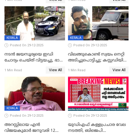
കഴിഞ്ഞതായി റിപ്പോർട്ട്
സംരക്ഷിച്ചത്
തിരിച്ചടിച്ചു',വെള്ളാപ്പള്ളിയെ
ന്യായീകരിക്കുന്നതിലും
CPIഎക്സിക്യൂട്ടീവിൽ
വിമർശനം
KERALA
KERALA
Posted On 29-12-2025
Posted On 29-12-2025
നടൻ ജയസൂര്യയെ ഇഡി
വിലങ്ങുകൊണ്ട് സ്വയം നെറ്റി
ചോദ്യം ചെയ്ത് വിട്ടയച്ചു, ഭാര്യ
അടിച്ചുപൊട്ടിച്ചു; കസ്റ്റഡിയിൽ
സരിതയുടെയും
എടുക്കുന്നതിനിടെ
View All
View All
1 Min Read
1 Min Read
മൊഴിയെടുത്തു
വധശ്രമക്കേസ് പ്രതി
വിലങ്ങുമായി രക്ഷപ്പെട്ടു;
വ്യാപക തെരച്ചിൽ
KERALA
Posted On 29-12-2025
Posted On 29-12-2025
അറസ്റ്റിലായ എൻ
യുഡിഎഫ് കള്ളപ്രചാര വേല
വിജയകുമാർ ജനുവരി 12
നടത്തി, ബിജെപി