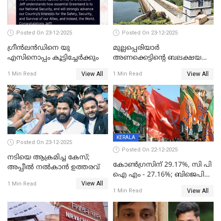
Posted On 23-12-2025
Posted On 23-12-2025
ഗ്രീന്‍ലന്‍ഡിനെ യു
മുല്ലപ്പെരിയാര്‍
എസിനൊപ്പം കൂട്ടിച്ചേര്‍ക്കും
അണക്കെട്ടിന്റെ ബലക്ഷയ
നിര്‍ണയം; പരിശോധന ഇന്ന്
View All
View All
1 Min Read
1 Min Read
തുടങ്ങും
KERALA
Posted On 23-12-2025
Posted On 22-12-2025
നടിയെ ആക്രമിച്ച കേസ്;
കോൺഗ്രസിന് 29.17%, സി പി
അപ്പീൽ നൽകാൻ ഉത്തരവ്
ഐ എം - 27.16%; ബിജെപി
View All
20% കടന്നത്
1 Min Read
View All
1 Min Read
തിരുവനന്തപുരത്ത് മാത്രം,
തദ്ദേശത്തിലെ യഥാർത്ഥ
കണക്ക് പുറത്ത്