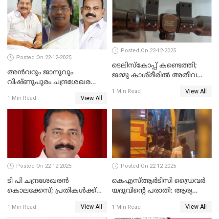
നടുങ്ങി കർണാടക
Posted On 22-12-2025
Posted On 22-12-2025
ടെലിസ്‌കോപ്പ് കണ്ടെത്തി;
അൻവറും ജാനുവും
ജമ്മു കാശ്മീരില്‍ അതീവ
വിഷ്ണുപുരം ചന്ദ്രശേഖരന്റെ
ജാഗ്രത നിര്‍ദ്ദേശം
View All
പാർട്ടിയും UDF
1 Min Read
View All
1 Min Read
അസോസിയേറ്റ് അംഗങ്ങൾ;
അസോസിയേറ്റ്
അംഗമാകാനില്ലെന്നും
UDFലേക്കില്ലെന്നും
വിഷ്ണുപുരം ചന്ദ്രശേഖരൻ
Posted On 22-12-2025
Posted On 22-12-2025
ടി പി ചന്ദ്രശേഖരന്‍
കെഎസ്ആർടിസി ഡ്രൈവർ
കൊലക്കേസ്; പ്രതികള്‍ക്ക്
യദുവിന്റെ പരാതി: ആര്യ
വീണ്ടും പരോള്‍
രാജേന്ദ്രനും സച്ചിൻ ദേവിനും
View All
View All
1 Min Read
1 Min Read
കോടതി നോട്ടീസ്