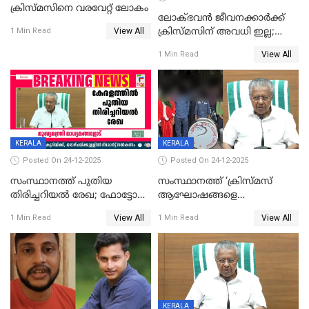
ക്രിസ്മസിനെ വരവേറ്റ് ലോകം
ലോക്ഭവൻ ജീവനക്കാർക്ക്
View All
ക്രിസ്മസിന് അവധി ഇല്ല;
1 Min Read
ഹാജരാവാൻ ഉത്തരവ്
View All
1 Min Read
KERALA
KERALA
Posted On 24-12-2025
Posted On 24-12-2025
സംസ്ഥാനത്ത് പുതിയ
സംസ്ഥാനത്ത് ‘ക്രിസ്മസ്
തിരിച്ചറിയല്‍ രേഖ; ഫോട്ടോ
ആഘോഷങ്ങളെ
പതിപ്പിച്ച നേറ്റിവിറ്റി കാര്‍ഡ്
കടന്നാക്രമിയ്ക്കുന്നു; എല്ലാ
View All
View All
1 Min Read
1 Min Read
നല്‍കുമെന്ന് മുഖ്യമന്ത്രി; SIR
ആക്രമണങ്ങൾക്കും പിന്നിലും
ഹെല്‍പ് ഡസ്‌കുകള്‍
സംഘപരിവാർ’; മുഖ്യമന്ത്രി
ആരംഭിക്കാന്‍ മന്ത്രിസഭാ
യോഗ തീരുമാനം
KERALA