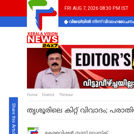
FRI AUG 7, 2026 08:30 PM IST
വിജയ്‌യിൽ നിന്ന് വിവാഹമോചനം 
Home
District
Thrissur
Share this Article
തൃശൂരിലെ കിറ്റ് വിവാദം; പരാത
കേരളവിഷൻ ന്യൂസ് ഡെസ്‌ക്