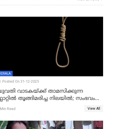
KERALA
Posted On 31-12-2025
യുവതി വാടകയ്ക്ക് താമസിക്കുന്ന
്ലാറ്റില്‍ തൂങ്ങിമരിച്ച നിലയില്‍; സംഭവം
കൈതപ്പൊയിലില്‍
 Min Read
View All