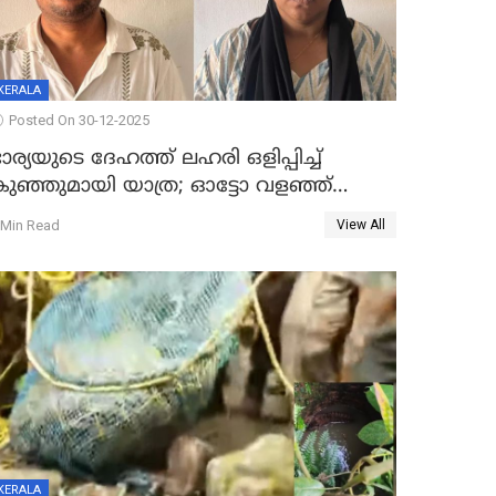
KERALA
Posted On 30-12-2025
ാര്യയുടെ ദേഹത്ത് ലഹരി ഒളിപ്പിച്ച്
കുഞ്ഞുമായി യാത്ര; ഓട്ടോ വളഞ്ഞ്
ദമ്പതികളെ പിടികൂടി പൊലീസ്
 Min Read
View All
KERALA