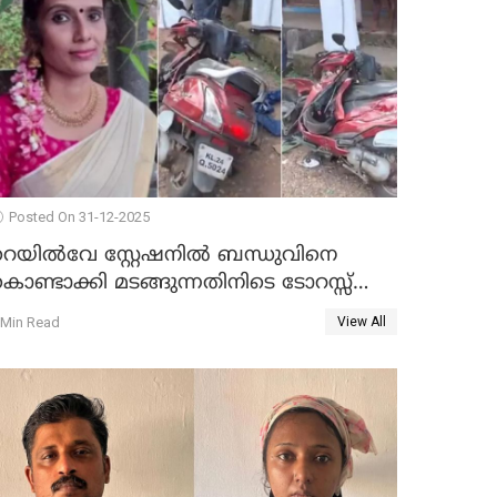
Posted On 31-12-2025
റെയിൽവേ സ്റ്റേഷനിൽ ബന്ധുവിനെ
ൊണ്ടാക്കി മടങ്ങുന്നതിനിടെ ടോറസ്സ്
ോറി സ്കൂട്ടറിൽ ഇടിച്ചു : യുവതിക്ക്
 Min Read
View All
ാരുണാന്ത്യം