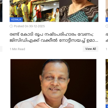
KERALA
Posted On 30-12-2025
രണ്ട് കോടി രൂപ നഷ്ടപരിഹാരം വേണം;
ഭ
ജിസിഡിഎക്ക് വക്കീൽ നോട്ടീസയച്ച് ഉമാ
തോമസ്
1 Min Read
1
View All