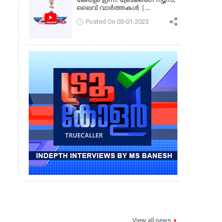
കേരളം ഇന്ന്: ബ്രേക്കിംഗ് ന്യൂസ്,
ലൈവ് വാർത്തകൾ |
കേരളവിഷൻ ന്യൂസ്
Posted On 03-01-2023
View all news