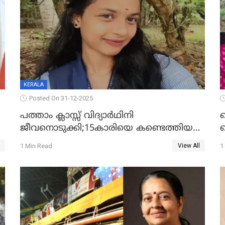
KERALA
Posted On 31-12-2025
പത്താം ക്ലാസ്സ് വിദ്യാര്‍ഥിനി
ജീവനൊടുക്കി;15കാരിയെ കണ്ടെത്തിയത്
ക
കിടപ്പുമുറിയില്‍ തൂങ്ങി മരിച്ച നിലയിൽ
ല
1 Min Read
1
View All
ദ