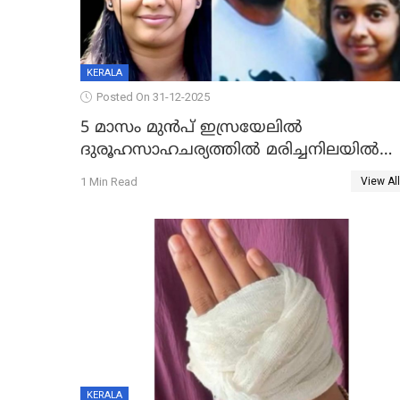
KERALA
Posted On 31-12-2025
5 മാസം മുൻപ് ഇസ്രയേലിൽ
ദുരൂഹസാഹചര്യത്തിൽ മരിച്ചനിലയിൽ
കണ്ടെത്തിയ മലയാളി യുവാവിന്റെ
1 Min Read
View All
ഭാര്യയും മരിച്ചു
KERALA