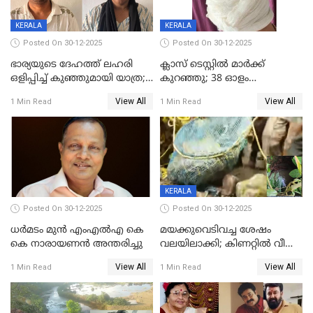
KERALA
KERALA
Posted On 30-12-2025
Posted On 30-12-2025
ഭാര്യയുടെ ദേഹത്ത് ലഹരി
ക്ലാസ് ടെസ്റ്റിൽ മാർക്ക്
ഒളിപ്പിച്ച് കുഞ്ഞുമായി യാത്ര;
കുറഞ്ഞു; 38 ഓളം
ഓട്ടോ വളഞ്ഞ് ദമ്പതികളെ
വിദ്യാർഥികളെ ട്യൂഷൻ
View All
View All
1 Min Read
1 Min Read
പിടികൂടി പൊലീസ്
സെന്ററിലെ അധ്യാപകന്‍
മർദിച്ചതായി പരാതി
KERALA
Posted On 30-12-2025
Posted On 30-12-2025
ധർമടം മുൻ എംഎല്‍എ കെ
മയക്കുവെടിവച്ച ശേഷം
കെ നാരായണന്‍ അന്തരിച്ചു
വലയിലാക്കി; കിണറ്റിൽ വീണ
കടുവയെ പുറത്തെത്തിച്ചു
View All
View All
1 Min Read
1 Min Read