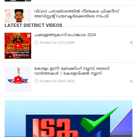
വിവാദ പരാമര്‍ശത്തില്‍ നീണ്ടകര ഫിഷറീസ്
അസിസ്റ്റന്റ് ഡയറക്ടര്‍ക്കെതിരെ നടപടി
LATEST DISTRICT VIDEOS
ചക്കുളത്തുകാവ് പൊങ്കാല 2024
Posted On 13-12-2024
കേരളം ഇന്ന്: ബ്രേക്കിംഗ് ന്യൂസ്, ലൈവ്
വാർത്തകൾ | കേരളവിഷൻ ന്യൂസ്
Posted On 03-01-2023