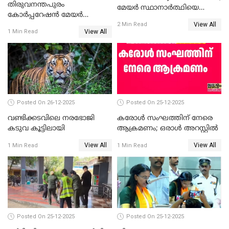
തിരുവനന്തപുരം
മേയർ സ്ഥാനാർത്ഥിയെ
കോര്‍പ്പറേഷന്‍ മേയര്‍
പരസ്യമായി പ്രഖ്യാപിച്ചില്ല
View All
തെരഞ്ഞെടുപ്പ്; സിപിഐഎം
2 Min Read
View All
1 Min Read
ഹൈക്കോടതിയിലേക്ക്;
സത്യപ്രതിജ്ഞ ചടങ്ങില്‍
ചട്ടലംഘനമെന്ന് പാർട്ടി
Posted On 26-12-2025
Posted On 25-12-2025
വണ്ടിക്കടവിലെ നരഭോജി
കരോള്‍ സംഘത്തിന് നേരെ
കടുവ കൂട്ടിലായി
ആക്രമണം; ഒരാള്‍ അറസ്റ്റില്‍
View All
View All
1 Min Read
1 Min Read
Posted On 25-12-2025
Posted On 25-12-2025