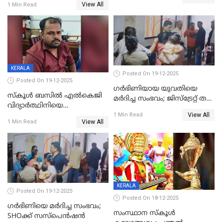
നാൽപ്പതിലേറെ
View All
1 Min Read
ക്രൂരകൊലപാതകത്തില്‍
മുറിവുകളെന്ന് പോസ്റ്റ്‌മോർട്ടം
സഹോദരിപുത്രന് ജീവപര്യന്തം
റിപ്പോർട്ട്
KERALA
Posted On 19-12-2025
Posted On 19-12-2025
ഗര്‍ഭിണിയായ യുവതിയെ
സ്കൂൾ ബസിൽ എൽകെജി
മര്‍ദിച്ച സംഭവം; ജിസ്‌ട്രേറ്റ് തല
വിദ്യാര്‍ത്ഥിനിയെ
അന്വേഷണം വേണമെന്ന്
View All
ലൈംഗികമായി ഉപദ്രവിച്ചു;
1 Min Read
യുവതി
View All
1 Min Read
ക്ലീനര്‍ പിടിയിൽ
KERALA
Posted On 19-12-2025
Posted On 18-12-2025
ഗര്‍ഭിണിയെ മർദിച്ച സംഭവം;
സംസ്ഥാന സ്കൂൾ
SHOക്ക് സസ്പെൻഷൻ