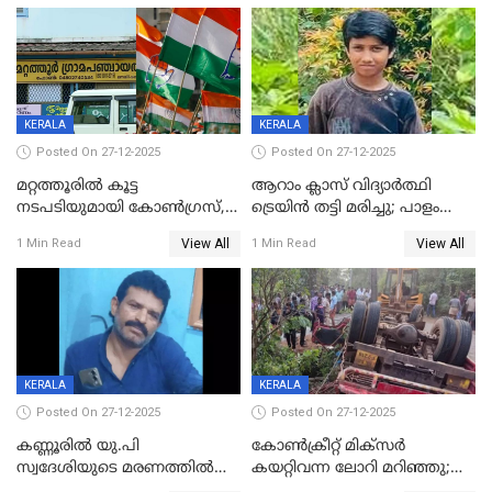
കസ്റ്റഡിയിൽ
KERALA
KERALA
Posted On 27-12-2025
Posted On 27-12-2025
മറ്റത്തൂരിൽ കൂട്ട
ആറാം ക്ലാസ് വിദ്യാർത്ഥി
നടപടിയുമായി കോണ്‍ഗ്രസ്,
ട്രെയിൻ തട്ടി മരിച്ചു; പാളം
ബിജെപി പാളയത്തിലെത്തിയ
മുറിച്ചുകടക്കുന്നതിനിടെ
View All
View All
1 Min Read
1 Min Read
എട്ട് പേര്‍ ഉള്‍പ്പെടെ
അപകടം മലപ്പുറത്ത്
പത്തുപേരെ പുറത്താക്കി,
ചൊവ്വന്നൂരിലും നടപടി
KERALA
KERALA
Posted On 27-12-2025
Posted On 27-12-2025
കണ്ണൂരിൽ യു.പി
കോണ്‍ക്രീറ്റ് മിക്‌സര്‍
സ്വദേശിയുടെ മരണത്തിൽ
കയറ്റിവന്ന ലോറി മറിഞ്ഞു;
അഞ്ചംഗ സംഘത്തിനെതിരെ
രണ്ടുപേര്‍ക്ക് ദാരുണാന്ത്യം;