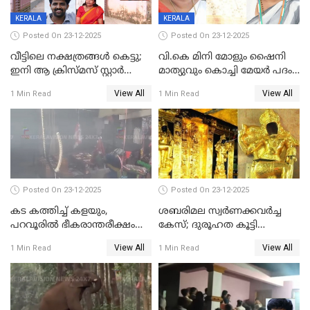
KERALA
KERALA
Posted On 23-12-2025
Posted On 23-12-2025
വീട്ടിലെ നക്ഷത്രങ്ങൾ കെട്ടു;
വി.കെ മിനി മോളും ഷൈനി
ഇനി ആ ക്രിസ്മസ് സ്റ്റാർ
മാത്യുവും കൊച്ചി മേയർ പദം
മാത്രം; പൈതങ്ങൾക്ക്
പങ്കിടും; ദീപ്തി മേരി വർഗീസ്
View All
View All
1 Min Read
1 Min Read
വേണ്ടിയുള്ള
മേയറാകില്ല
പിടിവലിക്കിടയിൽ
അപ്പൂപ്പനെതിരെ പോക്സോ
കേസ് ഒടുവിൽ 4 ജീവനുകൾ
പൊലിഞ്ഞു
Posted On 23-12-2025
Posted On 23-12-2025
കട കത്തിച്ച് കളയും,
ശബരിമല സ്വര്‍ണക്കവര്‍ച്ച
പറവൂരില്‍ ഭീകരാന്തരീക്ഷം
കേസ്; ദുരൂഹത കൂട്ടി
സൃഷ്ടിച്ച് കുട്ടി ലഹരിസംഘം
വിദേശവ്യവസായിയുടെ മൊഴി
View All
View All
1 Min Read
1 Min Read