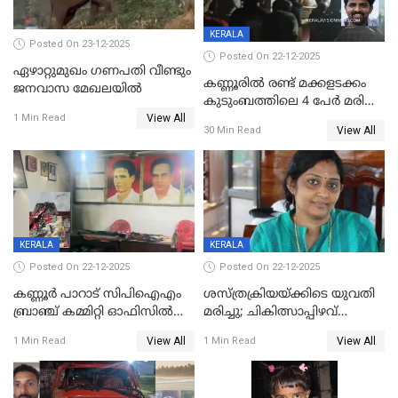
KERALA
Posted On 23-12-2025
Posted On 22-12-2025
ഏഴാറ്റുമുഖം ഗണപതി വീണ്ടും
കണ്ണൂരിൽ രണ്ട് മക്കളടക്കം
ജനവാസ മേഖലയിൽ
കുടുംബത്തിലെ 4 പേർ മരിച്ച
View All
നിലയിൽ
1 Min Read
View All
30 Min Read
KERALA
KERALA
Posted On 22-12-2025
Posted On 22-12-2025
കണ്ണൂർ പാറാട് സിപിഐഎം
ശസ്ത്രക്രിയയ്‌ക്കിടെ യുവതി
ബ്രാഞ്ച് കമ്മിറ്റി ഓഫിസിൽ
മരിച്ചു; ചികിത്സാപ്പിഴവ്
തീയിട്ടു; നേതാക്കളുടെ
ആരോപിച്ച് ബന്ധുക്കൾ;
View All
View All
1 Min Read
1 Min Read
ചിത്രങ്ങളടക്കം കത്തിയ
സംഭവം മാവേലിക്കരയിൽ
നിലയിൽ