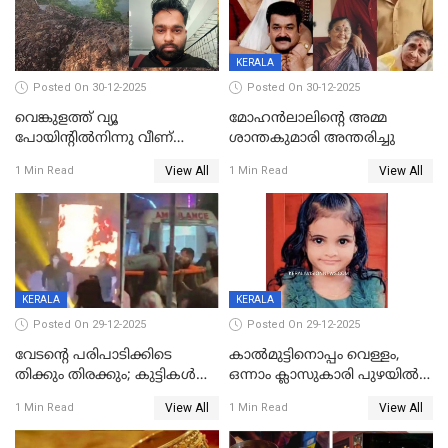
KERALA
Posted On 30-12-2025
Posted On 30-12-2025
വെങ്കുളത്ത് വ്യൂ
മോഹന്‍ലാലിന്‍റെ അമ്മ
പോയിന്റിൽനിന്നു വീണ്
ശാന്തകുമാരി അന്തരിച്ചു
യുവാവ് മരിച്ചു
View All
View All
1 Min Read
1 Min Read
KERALA
KERALA
Posted On 29-12-2025
Posted On 29-12-2025
വേടന്റെ പരിപാടിക്കിടെ
കാൽമുട്ടിനൊപ്പം വെള്ളം,
തിക്കും തിരക്കും; കുട്ടികള്‍
ഒന്നാം ക്ലാസുകാരി പുഴയിൽ
ഉള്‍പ്പെടെ നിരവധി പേര്‍ക്ക്
മുങ്ങി മരിച്ചു; ദാരുണ സംഭവം
View All
View All
1 Min Read
1 Min Read
പരിക്ക്; പാളം മറികടന്ന
കുട്ടികൾക്കൊപ്പം
യുവാവ് ട്രെയിന്‍ തട്ടി മരിച്ചു
കളിക്കുന്നതിനിടെ