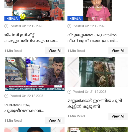
KERALA
KERALA
Posted On 22-12-2025
Posted On 22-12-2025
ജിപ്സി ഡ്രിഫ്റ്റ്
വീട്ടുമുറ്റത്തെ കുളത്തിൽ
ചെയ്യുന്നതിനിടെയുണ്ടായ
വീണ് മൂന്ന് വയസുകാരി
അപകടം; 14 വയസുകാരന്
മരിച്ചു
View All
View All
1 Min Read
1 Min Read
ദാരുണാന്ത്യം; ജീപ്സി
ഓടിച്ചയാൾ അറസ്റ്റിൽ.
Posted On 21-12-2025
Posted On 22-12-2025
മണ്ണാർക്കാട് ഇറങ്ങിയ പുലി
രാജ്യത്താദ്യം;
കൂട്ടിൽ കുടുങ്ങി
പുതുജീവനേകാൻ
View All
ഷിബുവിന്റെ ഹൃദയം
1 Min Read
View All
1 Min Read
എറണാകുളം സർക്കാർ
ജനറൽ