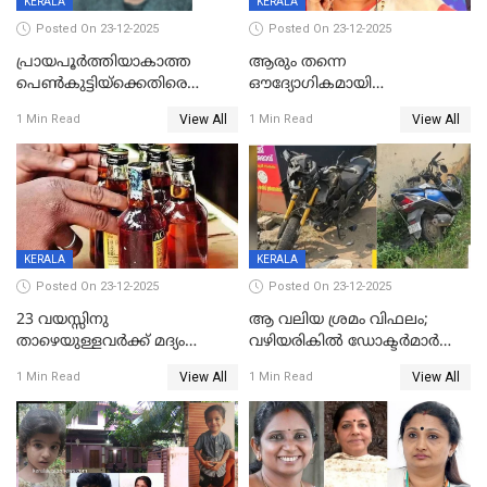
KERALA
KERALA
Posted On 23-12-2025
Posted On 23-12-2025
പ്രായപൂർത്തിയാകാത്ത
ആരും തന്നെ
പെൺകുട്ടിയ്ക്കെതിരെ
ഔദ്യോഗികമായി
ലൈംഗികാതിക്രമം; 36കാരന്
അറിയിച്ചിട്ടില്ല, മേയറെ
View All
View All
1 Min Read
1 Min Read
59 വർഷം തടവും 90,൦൦൦ രൂപ
കണ്ടെത്താൻ ഇന്ന് കോർ
പിഴയും ശിക്ഷ
കമ്മിറ്റി കൂടിയില്ല';
അതൃപ്തിയുമായി ദീപ്തി മേരി
വർഗീസ്
KERALA
KERALA
Posted On 23-12-2025
Posted On 23-12-2025
23 വയസ്സിനു
ആ വലിയ ശ്രമം വിഫലം;
താഴെയുള്ളവർക്ക് മദ്യം
വഴിയരികില്‍ ‌ഡോക്ടര്‍മാര്‍
നൽകിയതിനെതിരെ കർശന
ശസ്ത്രക്രിയ നടത്തിയ ലിനു
View All
View All
1 Min Read
1 Min Read
നടപടി;സ്ഥാപനങ്ങൾക്കെതിരെ
മരണത്തിന് കീഴടങ്ങി
രണ്ട് കേസുകൾ