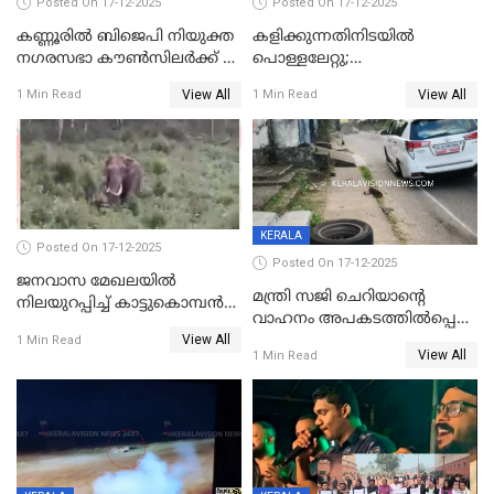
Posted On 17-12-2025
Posted On 17-12-2025
കണ്ണൂരിൽ ബിജെപി നിയുക്ത
കളിക്കുന്നതിനിടയിൽ
നഗരസഭാ കൗൺസിലർക്ക് 36
പൊള്ളലേറ്റു;
വർഷം തടവുശിക്ഷ
ചികിത്സയിലായിരുന്ന രണ്ടാം
View All
View All
1 Min Read
1 Min Read
ക്ലാസ് വിദ്യാർത്ഥിനി മരിച്ചു
KERALA
Posted On 17-12-2025
Posted On 17-12-2025
ജനവാസ മേഖലയില്‍
മന്ത്രി സജി ചെറിയാന്റെ
നിലയുറപ്പിച്ച് കാട്ടുകൊമ്പന്‍
വാഹനം അപകടത്തിൽപ്പെട്ടു;
പടയപ്പ
View All
മന്ത്രിയും സംഘവും
1 Min Read
View All
1 Min Read
രക്ഷപ്പെട്ടത് തലനാരിടയ്ക്ക്