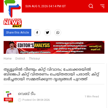
SUN AUG 9, 2026 04:14 PM IST
Share this Article
Home
District
Thrissur
തൃശ്ശൂരിൽ വീണ്ടും കിറ്റ് വിവാദം; ചേലക്കരയിൽ
ബിജെപി കിറ്റ് വിതരണം ചെയ്തതായി പരാതി; കിറ്റ്
ലഭിച്ചതായി സമ്മതിക്കുന്ന ദൃശ്യങ്ങൾ പുറത്ത്
വെബ് ടീം
1 Min Read
Posted On 08-04-2026