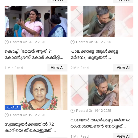
Posted On 20-12-2025
Posted On 20-12-2025
കൊച്ചി 'മേയർ ആര്' ?;
പാലക്കാട്ടെ ആള്‍ക്കൂട്ട
കോണ്‍ഗ്രസ് കോര്‍ കമ്മിറ്റി
മര്‍ദനം; കൂടുതല്‍
യോഗം ചൊവ്വാഴ്ച
അറസ്റ്റുണ്ടാവും, മര്‍ദിച്ചത് 15
View All
View All
1 Min Read
2 Min Read
അംഗ സംഘമെന്ന് വിവരം
KERALA
Posted On 19-12-2025
Posted On 19-12-2025
വാളയാർ ആൾക്കൂട്ട മർദനം:
സ്വത്തുതര്‍ക്കത്തില്‍ 72
രാംനാരായണൻ നേരിട്ടത്
കാരിയെ തീകൊളുത്തി
കൊടും ക്രൂരത; ശരീരത്തിൽ
View All
കൊന്നു;
1 Min Read