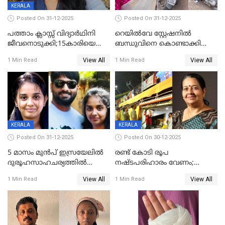
KERALA
Posted On 31-12-2025
Posted On 31-12-2025
പത്താം ക്ലാസ്സ് വിദ്യാര്‍ഥിനി
റെയിൽവേ സ്റ്റേഷനിൽ
ജീവനൊടുക്കി;15കാരിയെ
ബന്ധുവിനെ കൊണ്ടാക്കി
കണ്ടെത്തിയത്
മടങ്ങുന്നതിനിടെ ടോറസ്സ്
View All
View All
1 Min Read
1 Min Read
കിടപ്പുമുറിയില്‍ തൂങ്ങി മരിച്ച
ലോറി സ്കൂട്ടറിൽ ഇടിച്ചു :
നിലയിൽ
യുവതിക്ക് ദാരുണാന്ത്യം
KERALA
KERALA
Posted On 31-12-2025
Posted On 30-12-2025
5 മാസം മുൻപ് ഇസ്രയേലിൽ
രണ്ട് കോടി രൂപ
ദുരൂഹസാഹചര്യത്തിൽ
നഷ്ടപരിഹാരം വേണം;
മരിച്ചനിലയിൽ കണ്ടെത്തിയ
ജിസിഡിഎക്ക് വക്കീൽ
View All
View All
1 Min Read
1 Min Read
മലയാളി യുവാവിന്റെ ഭാര്യയും
നോട്ടീസയച്ച് ഉമാ തോമസ്
മരിച്ചു