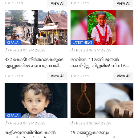
View All
View All
1 Min Read
1 Min Read
കേസ്; തർക്കമുണ്ടായത്
അപകടം കണ്ണൂരിൽ
ഫേഷ്യലിന് 300 രൂപ
ആവശ്യപ്പെട്ടതിനെച്ചൊല്ലി
KERALA
LATEST NEWS
Posted On 27-12-2025
Posted On 27-12-2025
332 കോടി! തീർത്ഥാടകരുടെ
രാവിലെ 11മണി മുതൽ
എണ്ണത്തിൽ കുറവുണ്ടായിട്ടും
കണ്ടിട്ടില്ല; ചിറ്റൂരിൽ നിന്ന് 6
ശബരിമലയിൽ വരുമാനം
വയസ്സുകാരനെ കാണാതായി
View All
View All
1 Min Read
1 Min Read
കുതിച്ചുയരുന്നു
KERALA
Posted On 27-12-2025
Posted On 26-12-2025
കളിക്കുന്നതിനിടെ കാൽ
19 വയസ്സുകാരനും