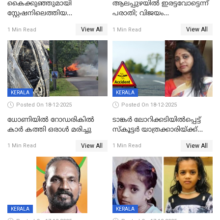
കൈക്കുഞ്ഞുമായി
ആലപ്പുഴയിൽ ഇരട്ടവോട്ടെന്ന്
സ്റ്റേഷനിലെത്തിയ
പരാതി; വിജയം
യുവതിയ്ക്ക് മർദ്ദനം; സിഐ
റദ്ദാക്കണമെന്ന് വലിയമരം
View All
View All
1 Min Read
1 Min Read
കരണത്തടിച്ചു; CC ടിവി
വാർഡിലെ എൽഡിഎഫ്
ദൃശ്യങ്ങൾ പുറത്ത്
സ്ഥാനാർത്ഥി
KERALA
KERALA
Posted On 18-12-2025
Posted On 18-12-2025
ധോണിയിൽ റോഡരികിൽ
ടാങ്കർ ലോറിക്കടിയിൽപ്പെട്ട്
കാർ കത്തി ഒരാൾ മരിച്ചു
സ്കൂട്ടർ യാത്രക്കാരിയ്ക്ക്
ദാരുണാന്ത്യം; അപകടം
View All
View All
1 Min Read
1 Min Read
കണ്ടോത്ത് ദേശീയ പാതയിൽ
KERALA
KERALA