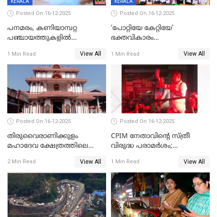
KERALA
KERALA
Posted On 16-12-2025
Posted On 16-12-2025
പനമരം, കണിയാമ്പറ്റ
‘പോറ്റിയേ കേറ്റിയേ’
പഞ്ചായത്തുകളിൽ
ഭക്തവികാരം
ബുധനാഴ്ച വിദ്യാഭ്യാസ
വ്രണപ്പെടുത്തിയെന്നു
View All
View All
1 Min Read
1 Min Read
സ്ഥാപനങ്ങൾക്ക് അവധി
ഡിജിപിക്ക് പരാതി; ശക്തമായ
നടപടി വേണമെന്നു
സിപിഐഎമ്മും
Posted On 16-12-2025
Posted On 16-12-2025
തിരുവൈരാണിക്കുളം
CPIM നേതാവിൻ്റെ സ്ത്രീ
മഹാദേവ ക്ഷേത്രത്തിലെ
വിരുദ്ധ പരാമർശം;
നടതുറപ്പ് മഹോത്സവത്തിന്
കേസെടുത്ത് പൊലീസ്
View All
View All
2 Min Read
1 Min Read
ജനുവരി 2 ന് തുടക്കമാകും