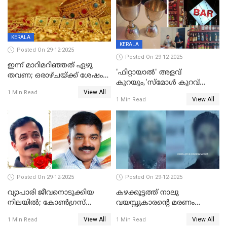
KERALA
KERALA
Posted On 29-12-2025
Posted On 29-12-2025
ഇന്ന് മാറിമറിഞ്ഞത് ഏഴു
'ഫിറ്റായാൽ' അളവ്
തവണ; ഒരാഴ്ചയ്ക്ക് ശേഷം
കുറയും,'സ്‌മോൾ കുറവ്
സ്വർണവിലയിൽ ഇടിവ്
View All
പിടികൂടി; ബാറിന് 25,000 രൂപ
1 Min Read
View All
1 Min Read
പിഴ
Posted On 29-12-2025
Posted On 29-12-2025
വ്യാപാരി ജീവനൊടുക്കിയ
കഴക്കൂട്ടത്ത് നാലു
നിലയില്‍; കോണ്‍ഗ്രസ്
വയസ്സുകാരന്റെ മരണം
കൗണ്‍സിലറുടെ
കൊലപാതകം: അമ്മയും
View All
View All
1 Min Read
1 Min Read
മാനസികപീഡനമെന്ന് കുറിപ്പ്
സുഹൃത്തും പൊലീസ്