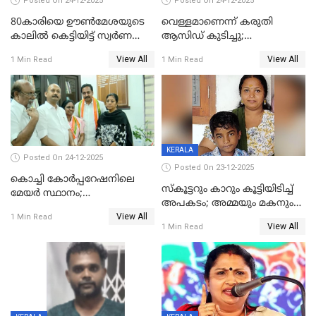
Posted On 24-12-2025
Posted On 24-12-2025
80കാരിയെ ഊൺമേശയുടെ
വെള്ളമാണെന്ന് കരുതി
കാലിൽ കെട്ടിയിട്ട് സ്വർണവും
ആസിഡ് കുടിച്ചു;
പണവും കവർന്നു;
ചികിത്സയിലിരുന്ന ആള്‍
View All
View All
1 Min Read
1 Min Read
കൊച്ചുമകനും സുഹൃത്തും
മരിച്ചു
അറസ്റ്റിൽ
KERALA
Posted On 24-12-2025
Posted On 23-12-2025
കൊച്ചി കോര്‍പ്പറേഷനിലെ
സ്കൂട്ടറും കാറും കൂട്ടിയിടിച്ച്
മേയര്‍ സ്ഥാനം;
അപകടം; അമ്മയും മകനും
കോണ്‍ഗ്രസില്‍ അതൃപതി
View All
മരിച്ചു, മറ്റൊരു മകൻ
1 Min Read
രൂക്ഷം
View All
1 Min Read
ഗുരുതരാവസ്ഥയിൽ