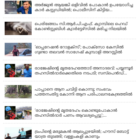
അർജുൻ ആയങ്കി ഒളിവിൽ പോകാൻ ഉപയോഗിച്ച
കാർ കസ്റ്റഡിയിൽ; പൊലീസിന് കിട്ടിയ
വാഹനത്തിന്റെ ഉടമ അർജുന്റെ ഭാര്യ
പെരിങ്ങോം സി.ആർ.പി.എഫ്. ക്യാമ്പിലെ ഹെഡ്
കോൺസ്റ്റബിൾ ക്വാർട്ടേഴ്സിൽ മരിച്ച നിലയിൽ
LATEST NEWS
'ഓപ്പറേഷൻ റോളക്സ്'; പോക്സോ കേസിൽ
ഗുണ്ടാ തലവൻ സാഗേഷ് കുമ്പാളി അറസ്റ്റിൽ
KERALA
രാജേഷിന്റെ മൃതദേഹത്തോട് അനാദരവ്: പയ്യന്നൂർ
തഹസിൽദാർക്കെതിരെ നടപടി; സസ്പെൻഡ്
ചെയ്യാൻ നിർദേശം നൽകി മന്ത്രി
KERALA
പാപ്പാനെ ആന ചവിട്ടി കൊന്നു; സംഭവം
പത്തനംതിട്ട കോന്നി ആന പരിപാലനകേന്ദ്രത്തിൽ
KERALA
‘രാജേഷിന്‍റെ മൃതദേഹം കൊണ്ടുപോകാന്‍
തഹസില്‍ദാര്‍ പണം ആവശ്യപ്പെട്ടു’;
ഗുരുതരആരോപണം
LATEST NEWS
ട്രംപിന്റെ മരുമകന്‍ ആലപ്പുഴയില്‍; ഹൗസ് ബോട്ട്
യാത്ര തുടങ്ങി; വള്ളംകളി കാണും