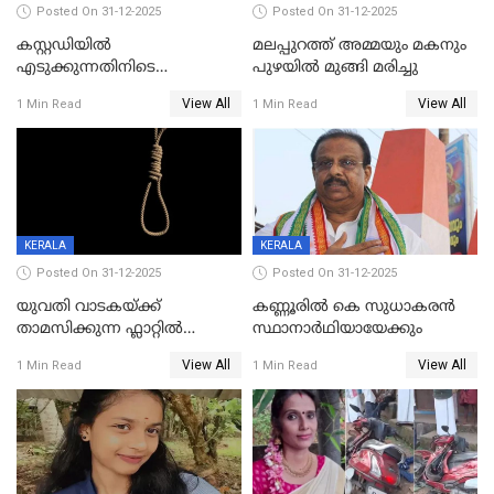
Posted On 31-12-2025
Posted On 31-12-2025
കസ്റ്റഡിയിൽ
മലപ്പുറത്ത് അമ്മയും മകനും
എടുക്കുന്നതിനിടെ
പുഴയിൽ മുങ്ങി മരിച്ചു
വിലങ്ങുമായി രക്ഷപ്പെട്ട
View All
View All
1 Min Read
1 Min Read
വധശ്രമക്കേസ് പ്രതി പിടിയിൽ
KERALA
KERALA
Posted On 31-12-2025
Posted On 31-12-2025
യുവതി വാടകയ്ക്ക്
കണ്ണൂരിൽ കെ സുധാകരൻ
താമസിക്കുന്ന ഫ്ലാറ്റില്‍
സ്ഥാനാർഥിയായേക്കും
തൂങ്ങിമരിച്ച നിലയില്‍;
View All
View All
1 Min Read
1 Min Read
സംഭവം കൈതപ്പൊയിലില്‍