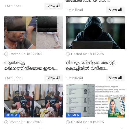
കലോത്സവം: പന്തൽ
View All
കാൽനാട്ടൽ 20 ന്
1 Min Read
View All
1 Min Read
Posted On 18-12-2025
Posted On 18-12-2025
ആൾക്കൂട്ട
വീണ്ടും 'ഡിജിറ്റല്‍ അറസ്റ്റ്';
മർദനത്തിനിരയായ ഇതര
കൊച്ചിയില്‍ വനിതാ
സംസ്ഥാന തൊഴിലാളി മരിച്ചു;
ഡോക്ടര്‍ക്ക് നഷ്ടമായത് 6.38
View All
View All
1 Min Read
1 Min Read
നടുക്കുന്ന സംഭവം
കോടി രൂപ
വാളയാറിൽ
KERALA
KERALA
Posted On 18-12-2025
Posted On 18-12-2025