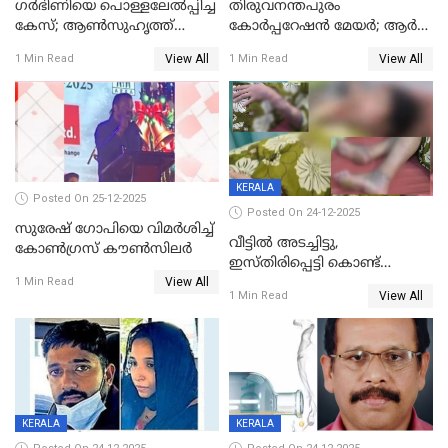
ഗര്‍ഭിണിയെ പൊള്ളലേല്‍പ്പിച്ച
തിരുവനന്തപുരം
കേസ്; ആണ്‍സുഹൃത്ത്
കോര്‍പ്പറേഷന്‍ മേയർ; ആര്‍
പിടിയില്‍
ശ്രീലേഖയ്ക്ക് മുൻതൂക്കം
View All
View All
1 Min Read
1 Min Read
KERALA
Posted On 25-12-2025
Posted On 24-12-2025
സുരേഷ് ഗോപിയെ വിമര്‍ശിച്ച്
വീട്ടിൽ അടച്ചിട്ടു,
കോണ്‍ഗ്രസ് കൗണ്‍സിലര്‍
ഇസ്തിരിപ്പെട്ടി കൊണ്ട്
View All
പൊള്ളിച്ചു; 8 മാസം
1 Min Read
View All
1 Min Read
ഗർഭിണിയായ യുവതിക്ക് ക്രൂര
മർദനം
KERALA
KERALA