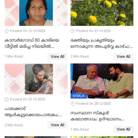
ആശുപത്രിയിലെത്തിച്ചു
Posted On 21-12-2025
Posted On 21-12-2025
കാസർഗോഡ് 80 കാരിയെ
ഭക്തിയും പ്രകൃതിയും
വീട്ടിൽ മരിച്ച നിലയിൽ
ഒന്നാകുന്ന അപൂര്‍വ്വ കാഴ്ച;
കണ്ടെത്തി
ഭക്തർക്ക്
View All
View All
1 Min Read
2 Min Read
കാഴ്ചാനുഭവമൊരുക്കി
ശബരീ നന്ദനം
KERALA
Posted On 21-12-2025
Posted On 20-12-2025
പാലക്കാട്‌
സംസ്ഥാന സ്കൂൾ
ആൾകൂട്ടക്കൊലപാതകം;
കലോത്സവം: ഉദ്ഘാടനം
അന്വേഷണം
View All
മുഖ്യമന്ത്രി, സമാപനത്തിൽ
2 Min Read
ഊർജ്ജിതമാക്കിമാക്കി
View All
1 Min Read
മുഖ്യാതിഥിയായി
ക്രൈംബ്രാഞ്ച്
മോഹൻലാൽ