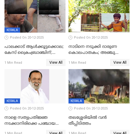
KERALA
Posted On 20-12-2025
Posted On 20-12-2025
പാലക്കാട് ആൾക്കൂട്ടക്കൊല;
നാടിനെ നടുക്കി ദാരുണ
കേസ് ക്രൈംബ്രാഞ്ചിന്;
കൊലപാതകം; അഞ്ചു
DYSPയുടെ നേതൃത്വത്തിൽ
വയസ്സുകാരനെ 'അമ്മ
View All
View All
1 Min Read
1 Min Read
അന്വേഷിക്കും
കഴുത്തുഞെരിച്ച് കൊന്നു
KERALA
KERALA
Posted On 20-12-2025
Posted On 20-12-2025
നാളെ സത്യപ്രതിജ്ഞ
തലശ്ശേരിയിൽ വൻ
നടക്കാനിരിക്കെ പഞ്ചായത്ത്
തീപ്പിടിത്തം
മെമ്പർ മരിച്ചു
View All
View All
1 Min Read
1 Min Read