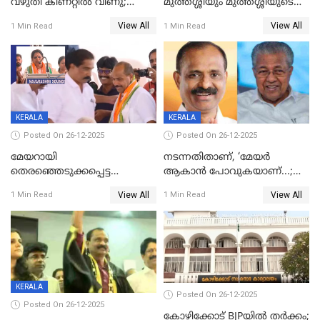
വഴുതി കിണറ്റിൽ വീണു;
മുത്തശ്ശിയും മുത്തശ്ശിയുടെ
ഒന്നര വയസ്സുകാരന്
സഹോദരിയും വീട്ടിൽ തൂങ്ങി
View All
View All
1 Min Read
1 Min Read
ദാരുണാന്ത്യം
മരിച്ചനിലയിൽ
KERALA
KERALA
Posted On 26-12-2025
Posted On 26-12-2025
മേയറായി
നടന്നതിതാണ്, ‘മേയർ
തെരഞ്ഞെടുക്കപ്പെട്ട
ആകാൻ പോവുകയാണ്...;
ശേഷമുള്ള പി ഇന്ദിരയുടെ
ആവട്ടെ, അഭിനന്ദനങ്ങൾ’;
View All
View All
1 Min Read
1 Min Read
ആദ്യ വോട്ട് അസാധു; കണ്ണൂർ
മുഖ്യമന്ത്രിയുടെ ഓഫീസ്
ഡെപ്യൂട്ടി മേയർ സ്ഥാനത്ത്
തന്നെ വിശദീകരിയ്ക്കുന്നു;
താഹിറിന് വിജയം
സത്യമിതാണ്
KERALA
Posted On 26-12-2025
Posted On 26-12-2025
കോഴിക്കോട് BJPയിൽ തർക്കം;