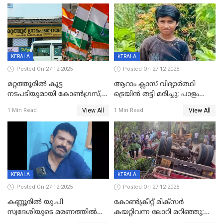
കസ്റ്റഡിയിൽ
KERALA
KERALA
Posted On 27-12-2025
Posted On 27-12-2025
മറ്റത്തൂരിൽ കൂട്ട
ആറാം ക്ലാസ് വിദ്യാർത്ഥി
നടപടിയുമായി കോണ്‍ഗ്രസ്,
ട്രെയിൻ തട്ടി മരിച്ചു; പാളം
ബിജെപി പാളയത്തിലെത്തിയ
മുറിച്ചുകടക്കുന്നതിനിടെ
View All
View All
1 Min Read
1 Min Read
എട്ട് പേര്‍ ഉള്‍പ്പെടെ
അപകടം മലപ്പുറത്ത്
പത്തുപേരെ പുറത്താക്കി,
ചൊവ്വന്നൂരിലും നടപടി
KERALA
KERALA
Posted On 27-12-2025
Posted On 27-12-2025
കണ്ണൂരിൽ യു.പി
കോണ്‍ക്രീറ്റ് മിക്‌സര്‍
സ്വദേശിയുടെ മരണത്തിൽ
കയറ്റിവന്ന ലോറി മറിഞ്ഞു;
അഞ്ചംഗ സംഘത്തിനെതിരെ
രണ്ടുപേര്‍ക്ക് ദാരുണാന്ത്യം;