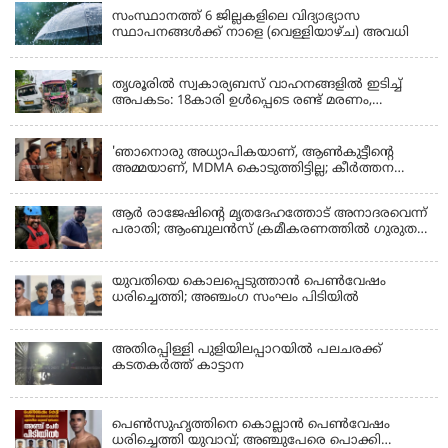
സംസ്ഥാനത്ത് 6 ജില്ലകളിലെ വിദ്യാഭ്യാസ
സ്ഥാപനങ്ങൾക്ക് നാളെ (വെള്ളിയാഴ്ച) അവധി
KERALA
തൃശൂരിൽ സ്വകാര്യബസ് വാഹനങ്ങളില്‍ ഇടിച്ച്
അപകടം: 18കാരി ഉൾപ്പെടെ രണ്ട് മരണം,
പത്തോളം പേർക്ക് പരിക്ക്
KERALA
'ഞാനൊരു അധ്യാപികയാണ്, ആണ്‍കുട്ടീന്റെ
അമ്മയാണ്‌, MDMA കൊടുത്തിട്ടില്ല; കീർത്തന
മാധ്യമങ്ങളോട്; പൊലീസ് കസ്റ്റഡിയിൽ വിട്ട്
കോടതി, ജാമ്യാപേക്ഷ തള്ളി
ആര്‍ രാജേഷിന്റെ മൃതദേഹത്തോട് അനാദരവെന്ന്
പരാതി; ആംബുലന്‍സ് ക്രമീകരണത്തില്‍ ഗുരുതര
വീഴ്ച; മൃതദേഹം ചാവക്കാട് വരെ എത്തിച്ചത്
ഫ്രീസര്‍ സംവിധാനം ഇല്ലാതെയെന്നും ആരോപണം
യുവതിയെ കൊലപ്പെടുത്താൻ പെൺവേഷം
ധരിച്ചെത്തി; അഞ്ചംഗ സംഘം പിടിയിൽ
അതിരപ്പിള്ളി പുളിയിലപ്പാറയിൽ പലചരക്ക്
കടതകർത്ത് കാട്ടാന
KERALA
പെണ്‍സുഹൃത്തിനെ കൊല്ലാന്‍ പെണ്‍വേഷം
ധരിച്ചെത്തി യുവാവ്; അഞ്ചുപേരെ പൊക്കി