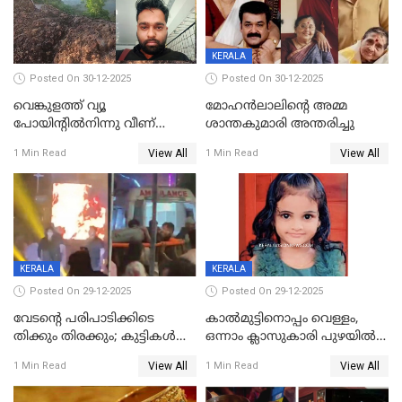
KERALA
Posted On 30-12-2025
Posted On 30-12-2025
വെങ്കുളത്ത് വ്യൂ
മോഹന്‍ലാലിന്‍റെ അമ്മ
പോയിന്റിൽനിന്നു വീണ്
ശാന്തകുമാരി അന്തരിച്ചു
യുവാവ് മരിച്ചു
View All
View All
1 Min Read
1 Min Read
KERALA
KERALA
Posted On 29-12-2025
Posted On 29-12-2025
വേടന്റെ പരിപാടിക്കിടെ
കാൽമുട്ടിനൊപ്പം വെള്ളം,
തിക്കും തിരക്കും; കുട്ടികള്‍
ഒന്നാം ക്ലാസുകാരി പുഴയിൽ
ഉള്‍പ്പെടെ നിരവധി പേര്‍ക്ക്
മുങ്ങി മരിച്ചു; ദാരുണ സംഭവം
View All
View All
1 Min Read
1 Min Read
പരിക്ക്; പാളം മറികടന്ന
കുട്ടികൾക്കൊപ്പം
യുവാവ് ട്രെയിന്‍ തട്ടി മരിച്ചു
കളിക്കുന്നതിനിടെ