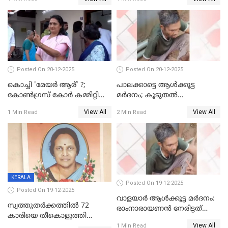
Posted On 20-12-2025
Posted On 20-12-2025
കൊച്ചി 'മേയർ ആര്' ?;
പാലക്കാട്ടെ ആള്‍ക്കൂട്ട
കോണ്‍ഗ്രസ് കോര്‍ കമ്മിറ്റി
മര്‍ദനം; കൂടുതല്‍
യോഗം ചൊവ്വാഴ്ച
അറസ്റ്റുണ്ടാവും, മര്‍ദിച്ചത് 15
View All
View All
1 Min Read
2 Min Read
അംഗ സംഘമെന്ന് വിവരം
KERALA
Posted On 19-12-2025
Posted On 19-12-2025
വാളയാർ ആൾക്കൂട്ട മർദനം:
സ്വത്തുതര്‍ക്കത്തില്‍ 72
രാംനാരായണൻ നേരിട്ടത്
കാരിയെ തീകൊളുത്തി
കൊടും ക്രൂരത; ശരീരത്തിൽ
View All
കൊന്നു;
1 Min Read