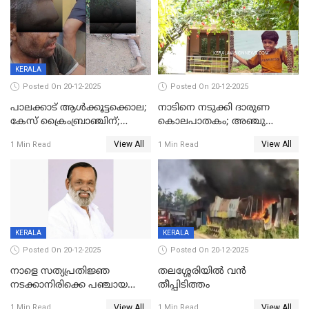
KERALA
Posted On 20-12-2025
Posted On 20-12-2025
പാലക്കാട് ആൾക്കൂട്ടക്കൊല;
നാടിനെ നടുക്കി ദാരുണ
കേസ് ക്രൈംബ്രാഞ്ചിന്;
കൊലപാതകം; അഞ്ചു
DYSPയുടെ നേതൃത്വത്തിൽ
വയസ്സുകാരനെ 'അമ്മ
View All
View All
1 Min Read
1 Min Read
അന്വേഷിക്കും
കഴുത്തുഞെരിച്ച് കൊന്നു
KERALA
KERALA
Posted On 20-12-2025
Posted On 20-12-2025
നാളെ സത്യപ്രതിജ്ഞ
തലശ്ശേരിയിൽ വൻ
നടക്കാനിരിക്കെ പഞ്ചായത്ത്
തീപ്പിടിത്തം
മെമ്പർ മരിച്ചു
View All
View All
1 Min Read
1 Min Read