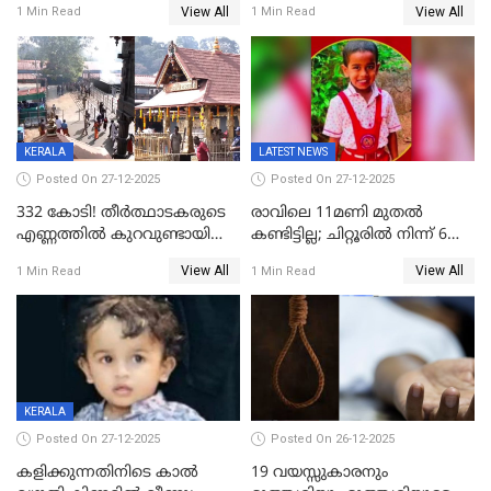
View All
View All
1 Min Read
1 Min Read
കേസ്; തർക്കമുണ്ടായത്
അപകടം കണ്ണൂരിൽ
ഫേഷ്യലിന് 300 രൂപ
ആവശ്യപ്പെട്ടതിനെച്ചൊല്ലി
KERALA
LATEST NEWS
Posted On 27-12-2025
Posted On 27-12-2025
332 കോടി! തീർത്ഥാടകരുടെ
രാവിലെ 11മണി മുതൽ
എണ്ണത്തിൽ കുറവുണ്ടായിട്ടും
കണ്ടിട്ടില്ല; ചിറ്റൂരിൽ നിന്ന് 6
ശബരിമലയിൽ വരുമാനം
വയസ്സുകാരനെ കാണാതായി
View All
View All
1 Min Read
1 Min Read
കുതിച്ചുയരുന്നു
KERALA
Posted On 27-12-2025
Posted On 26-12-2025
കളിക്കുന്നതിനിടെ കാൽ
19 വയസ്സുകാരനും