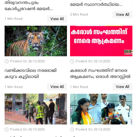
തിരുവനന്തപുരം
മേയർ സ്ഥാനാർത്ഥിയെ
കോര്‍പ്പറേഷന്‍ മേയര്‍
പരസ്യമായി പ്രഖ്യാപിച്ചില്ല
View All
തെരഞ്ഞെടുപ്പ്; സിപിഐഎം
2 Min Read
View All
1 Min Read
ഹൈക്കോടതിയിലേക്ക്;
സത്യപ്രതിജ്ഞ ചടങ്ങില്‍
ചട്ടലംഘനമെന്ന് പാർട്ടി
Posted On 26-12-2025
Posted On 25-12-2025
വണ്ടിക്കടവിലെ നരഭോജി
കരോള്‍ സംഘത്തിന് നേരെ
കടുവ കൂട്ടിലായി
ആക്രമണം; ഒരാള്‍ അറസ്റ്റില്‍
View All
View All
1 Min Read
1 Min Read
Posted On 25-12-2025
Posted On 25-12-2025