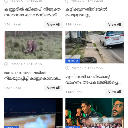
Posted On 17-12-2025
Posted On 17-12-2025
കണ്ണൂരിൽ ബിജെപി നിയുക്ത
കളിക്കുന്നതിനിടയിൽ
നഗരസഭാ കൗൺസിലർക്ക് 36
പൊള്ളലേറ്റു;
വർഷം തടവുശിക്ഷ
ചികിത്സയിലായിരുന്ന രണ്ടാം
View All
View All
1 Min Read
1 Min Read
ക്ലാസ് വിദ്യാർത്ഥിനി മരിച്ചു
KERALA
Posted On 17-12-2025
Posted On 17-12-2025
ജനവാസ മേഖലയില്‍
മന്ത്രി സജി ചെറിയാന്റെ
നിലയുറപ്പിച്ച് കാട്ടുകൊമ്പന്‍
വാഹനം അപകടത്തിൽപ്പെട്ടു;
പടയപ്പ
View All
മന്ത്രിയും സംഘവും
1 Min Read
View All
1 Min Read
രക്ഷപ്പെട്ടത് തലനാരിടയ്ക്ക്