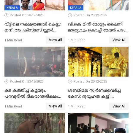
KERALA
KERALA
Posted On 23-12-2025
Posted On 23-12-2025
വീട്ടിലെ നക്ഷത്രങ്ങൾ കെട്ടു;
വി.കെ മിനി മോളും ഷൈനി
ഇനി ആ ക്രിസ്മസ് സ്റ്റാർ
മാത്യുവും കൊച്ചി മേയർ പദം
മാത്രം; പൈതങ്ങൾക്ക്
പങ്കിടും; ദീപ്തി മേരി വർഗീസ്
View All
View All
1 Min Read
1 Min Read
വേണ്ടിയുള്ള
മേയറാകില്ല
പിടിവലിക്കിടയിൽ
അപ്പൂപ്പനെതിരെ പോക്സോ
കേസ് ഒടുവിൽ 4 ജീവനുകൾ
പൊലിഞ്ഞു
Posted On 23-12-2025
Posted On 23-12-2025
കട കത്തിച്ച് കളയും,
ശബരിമല സ്വര്‍ണക്കവര്‍ച്ച
പറവൂരില്‍ ഭീകരാന്തരീക്ഷം
കേസ്; ദുരൂഹത കൂട്ടി
സൃഷ്ടിച്ച് കുട്ടി ലഹരിസംഘം
വിദേശവ്യവസായിയുടെ മൊഴി
View All
View All
1 Min Read
1 Min Read