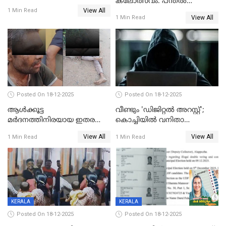
കലോത്സവം: പന്തൽ
View All
കാൽനാട്ടൽ 20 ന്
1 Min Read
View All
1 Min Read
Posted On 18-12-2025
Posted On 18-12-2025
ആൾക്കൂട്ട
വീണ്ടും 'ഡിജിറ്റല്‍ അറസ്റ്റ്';
മർദനത്തിനിരയായ ഇതര
കൊച്ചിയില്‍ വനിതാ
സംസ്ഥാന തൊഴിലാളി മരിച്ചു;
ഡോക്ടര്‍ക്ക് നഷ്ടമായത് 6.38
View All
View All
1 Min Read
1 Min Read
നടുക്കുന്ന സംഭവം
കോടി രൂപ
വാളയാറിൽ
KERALA
KERALA
Posted On 18-12-2025
Posted On 18-12-2025