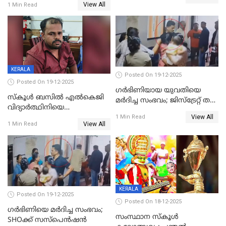
നാൽപ്പതിലേറെ
View All
1 Min Read
ക്രൂരകൊലപാതകത്തില്‍
മുറിവുകളെന്ന് പോസ്റ്റ്‌മോർട്ടം
സഹോദരിപുത്രന് ജീവപര്യന്തം
റിപ്പോർട്ട്
KERALA
Posted On 19-12-2025
Posted On 19-12-2025
ഗര്‍ഭിണിയായ യുവതിയെ
സ്കൂൾ ബസിൽ എൽകെജി
മര്‍ദിച്ച സംഭവം; ജിസ്‌ട്രേറ്റ് തല
വിദ്യാര്‍ത്ഥിനിയെ
അന്വേഷണം വേണമെന്ന്
View All
ലൈംഗികമായി ഉപദ്രവിച്ചു;
1 Min Read
യുവതി
View All
1 Min Read
ക്ലീനര്‍ പിടിയിൽ
KERALA
Posted On 19-12-2025
Posted On 18-12-2025
ഗര്‍ഭിണിയെ മർദിച്ച സംഭവം;
സംസ്ഥാന സ്കൂൾ
SHOക്ക് സസ്പെൻഷൻ