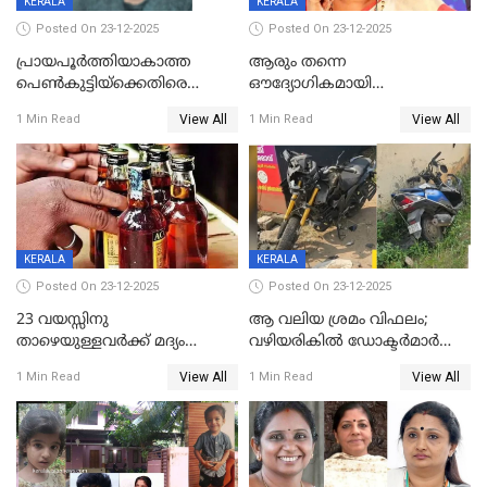
KERALA
KERALA
Posted On 23-12-2025
Posted On 23-12-2025
പ്രായപൂർത്തിയാകാത്ത
ആരും തന്നെ
പെൺകുട്ടിയ്ക്കെതിരെ
ഔദ്യോഗികമായി
ലൈംഗികാതിക്രമം; 36കാരന്
അറിയിച്ചിട്ടില്ല, മേയറെ
View All
View All
1 Min Read
1 Min Read
59 വർഷം തടവും 90,൦൦൦ രൂപ
കണ്ടെത്താൻ ഇന്ന് കോർ
പിഴയും ശിക്ഷ
കമ്മിറ്റി കൂടിയില്ല';
അതൃപ്തിയുമായി ദീപ്തി മേരി
വർഗീസ്
KERALA
KERALA
Posted On 23-12-2025
Posted On 23-12-2025
23 വയസ്സിനു
ആ വലിയ ശ്രമം വിഫലം;
താഴെയുള്ളവർക്ക് മദ്യം
വഴിയരികില്‍ ‌ഡോക്ടര്‍മാര്‍
നൽകിയതിനെതിരെ കർശന
ശസ്ത്രക്രിയ നടത്തിയ ലിനു
View All
View All
1 Min Read
1 Min Read
നടപടി;സ്ഥാപനങ്ങൾക്കെതിരെ
മരണത്തിന് കീഴടങ്ങി
രണ്ട് കേസുകൾ