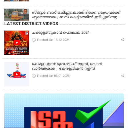
പൊലീസ്
KERALA
സ്കൂൾ ബസ് ഓടിച്ചുകൊണ്ടിരിക്കെ ഡ്രൈവർക്ക്
ഹൃദയാഘാതം; ബസ് കെട്ടിടത്തിൽ ഇടിച്ചുനിന്നു;
ഡ്രൈവർ മരിച്ചു, രണ്ട് കുട്ടികൾക്ക് പരിക്ക്
LATEST DISTRICT VIDEOS
ചക്കുളത്തുകാവ് പൊങ്കാല 2024
Posted On 13-12-2024
കേരളം ഇന്ന്: ബ്രേക്കിംഗ് ന്യൂസ്, ലൈവ്
വാർത്തകൾ | കേരളവിഷൻ ന്യൂസ്
Posted On 03-01-2023