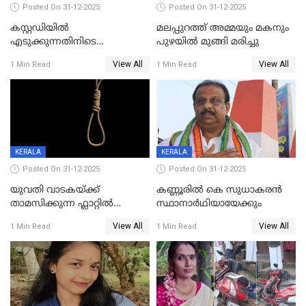
Posted On 31-12-2025
Posted On 31-12-2025
കസ്റ്റഡിയിൽ
മലപ്പുറത്ത് അമ്മയും മകനും
എടുക്കുന്നതിനിടെ
പുഴയിൽ മുങ്ങി മരിച്ചു
വിലങ്ങുമായി രക്ഷപ്പെട്ട
View All
View All
1 Min Read
1 Min Read
വധശ്രമക്കേസ് പ്രതി പിടിയിൽ
KERALA
KERALA
Posted On 31-12-2025
Posted On 31-12-2025
യുവതി വാടകയ്ക്ക്
കണ്ണൂരിൽ കെ സുധാകരൻ
താമസിക്കുന്ന ഫ്ലാറ്റില്‍
സ്ഥാനാർഥിയായേക്കും
തൂങ്ങിമരിച്ച നിലയില്‍;
View All
View All
1 Min Read
1 Min Read
സംഭവം കൈതപ്പൊയിലില്‍