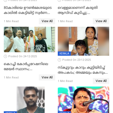
Posted On 24-12-2025
Posted On 24-12-2025
80കാരിയെ ഊൺമേശയുടെ
വെള്ളമാണെന്ന് കരുതി
കാലിൽ കെട്ടിയിട്ട് സ്വർണവും
ആസിഡ് കുടിച്ചു;
പണവും കവർന്നു;
ചികിത്സയിലിരുന്ന ആള്‍
View All
View All
1 Min Read
1 Min Read
കൊച്ചുമകനും സുഹൃത്തും
മരിച്ചു
അറസ്റ്റിൽ
KERALA
Posted On 24-12-2025
Posted On 23-12-2025
കൊച്ചി കോര്‍പ്പറേഷനിലെ
സ്കൂട്ടറും കാറും കൂട്ടിയിടിച്ച്
മേയര്‍ സ്ഥാനം;
അപകടം; അമ്മയും മകനും
കോണ്‍ഗ്രസില്‍ അതൃപതി
View All
മരിച്ചു, മറ്റൊരു മകൻ
1 Min Read
രൂക്ഷം
View All
1 Min Read
ഗുരുതരാവസ്ഥയിൽ