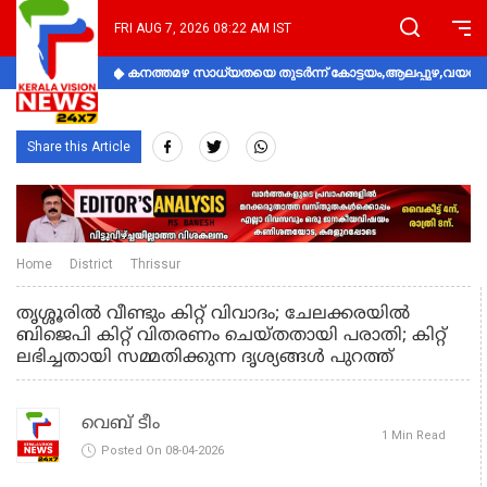
FRI AUG 7, 2026 08:22 AM IST
കനത്തമഴ സാധ്യതയെ തുടർന്ന് കോട്ടയം,ആലപ്പുഴ,വയനാട്
Share this Article
Home
District
Thrissur
തൃശ്ശൂരിൽ വീണ്ടും കിറ്റ് വിവാദം; ചേലക്കരയിൽ
ബിജെപി കിറ്റ് വിതരണം ചെയ്തതായി പരാതി; കിറ്റ്
ലഭിച്ചതായി സമ്മതിക്കുന്ന ദൃശ്യങ്ങൾ പുറത്ത്
വെബ് ടീം
1 Min Read
Posted On 08-04-2026