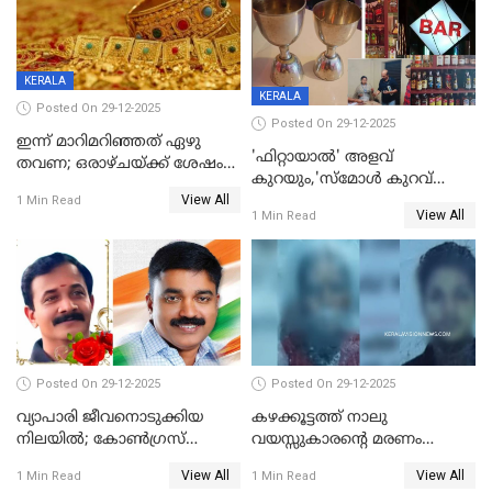
KERALA
KERALA
Posted On 29-12-2025
Posted On 29-12-2025
ഇന്ന് മാറിമറിഞ്ഞത് ഏഴു
'ഫിറ്റായാൽ' അളവ്
തവണ; ഒരാഴ്ചയ്ക്ക് ശേഷം
കുറയും,'സ്‌മോൾ കുറവ്
സ്വർണവിലയിൽ ഇടിവ്
View All
പിടികൂടി; ബാറിന് 25,000 രൂപ
1 Min Read
View All
1 Min Read
പിഴ
Posted On 29-12-2025
Posted On 29-12-2025
വ്യാപാരി ജീവനൊടുക്കിയ
കഴക്കൂട്ടത്ത് നാലു
നിലയില്‍; കോണ്‍ഗ്രസ്
വയസ്സുകാരന്റെ മരണം
കൗണ്‍സിലറുടെ
കൊലപാതകം: അമ്മയും
View All
View All
1 Min Read
1 Min Read
മാനസികപീഡനമെന്ന് കുറിപ്പ്
സുഹൃത്തും പൊലീസ്