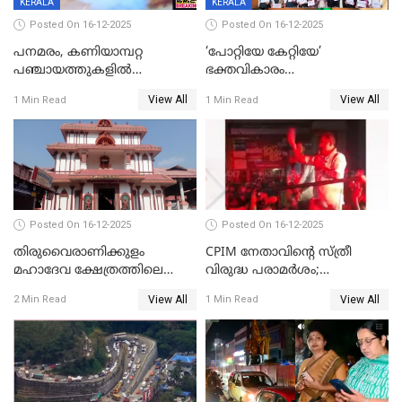
KERALA
KERALA
Posted On 16-12-2025
Posted On 16-12-2025
പനമരം, കണിയാമ്പറ്റ
‘പോറ്റിയേ കേറ്റിയേ’
പഞ്ചായത്തുകളിൽ
ഭക്തവികാരം
ബുധനാഴ്ച വിദ്യാഭ്യാസ
വ്രണപ്പെടുത്തിയെന്നു
View All
View All
1 Min Read
1 Min Read
സ്ഥാപനങ്ങൾക്ക് അവധി
ഡിജിപിക്ക് പരാതി; ശക്തമായ
നടപടി വേണമെന്നു
സിപിഐഎമ്മും
Posted On 16-12-2025
Posted On 16-12-2025
തിരുവൈരാണിക്കുളം
CPIM നേതാവിൻ്റെ സ്ത്രീ
മഹാദേവ ക്ഷേത്രത്തിലെ
വിരുദ്ധ പരാമർശം;
നടതുറപ്പ് മഹോത്സവത്തിന്
കേസെടുത്ത് പൊലീസ്
View All
View All
2 Min Read
1 Min Read
ജനുവരി 2 ന് തുടക്കമാകും