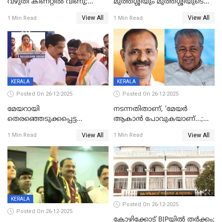
വഴുതി കിണറ്റിൽ വീണു;
മുത്തശ്ശിയും മുത്തശ്ശിയുടെ
ഒന്നര വയസ്സുകാരന്
സഹോദരിയും വീട്ടിൽ തൂങ്ങി
View All
View All
1 Min Read
1 Min Read
ദാരുണാന്ത്യം
മരിച്ചനിലയിൽ
KERALA
KERALA
Posted On 26-12-2025
Posted On 26-12-2025
മേയറായി
നടന്നതിതാണ്, ‘മേയർ
തെരഞ്ഞെടുക്കപ്പെട്ട
ആകാൻ പോവുകയാണ്...;
ശേഷമുള്ള പി ഇന്ദിരയുടെ
ആവട്ടെ, അഭിനന്ദനങ്ങൾ’;
View All
View All
1 Min Read
1 Min Read
ആദ്യ വോട്ട് അസാധു; കണ്ണൂർ
മുഖ്യമന്ത്രിയുടെ ഓഫീസ്
ഡെപ്യൂട്ടി മേയർ സ്ഥാനത്ത്
തന്നെ വിശദീകരിയ്ക്കുന്നു;
താഹിറിന് വിജയം
സത്യമിതാണ്
KERALA
Posted On 26-12-2025
Posted On 26-12-2025
കോഴിക്കോട് BJPയിൽ തർക്കം;