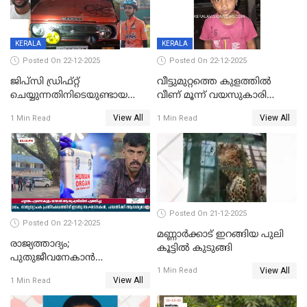
KERALA
KERALA
Posted On 22-12-2025
Posted On 22-12-2025
ജിപ്സി ഡ്രിഫ്റ്റ്
വീട്ടുമുറ്റത്തെ കുളത്തിൽ
ചെയ്യുന്നതിനിടെയുണ്ടായ
വീണ് മൂന്ന് വയസുകാരി
അപകടം; 14 വയസുകാരന്
മരിച്ചു
View All
View All
1 Min Read
1 Min Read
ദാരുണാന്ത്യം; ജീപ്സി
ഓടിച്ചയാൾ അറസ്റ്റിൽ.
Posted On 21-12-2025
Posted On 22-12-2025
മണ്ണാർക്കാട് ഇറങ്ങിയ പുലി
രാജ്യത്താദ്യം;
കൂട്ടിൽ കുടുങ്ങി
പുതുജീവനേകാൻ
View All
ഷിബുവിന്റെ ഹൃദയം
1 Min Read
View All
1 Min Read
എറണാകുളം സർക്കാർ
ജനറൽ