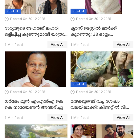
KERALA
KERALA
Posted On 30-12-2025
Posted On 30-12-2025
ഭാര്യയുടെ ദേഹത്ത് ലഹരി
ക്ലാസ് ടെസ്റ്റിൽ മാർക്ക്
ഒളിപ്പിച്ച് കുഞ്ഞുമായി യാത്ര;
കുറഞ്ഞു; 38 ഓളം
ഓട്ടോ വളഞ്ഞ് ദമ്പതികളെ
വിദ്യാർഥികളെ ട്യൂഷൻ
View All
View All
1 Min Read
1 Min Read
പിടികൂടി പൊലീസ്
സെന്ററിലെ അധ്യാപകന്‍
മർദിച്ചതായി പരാതി
KERALA
Posted On 30-12-2025
Posted On 30-12-2025
ധർമടം മുൻ എംഎല്‍എ കെ
മയക്കുവെടിവച്ച ശേഷം
കെ നാരായണന്‍ അന്തരിച്ചു
വലയിലാക്കി; കിണറ്റിൽ വീണ
കടുവയെ പുറത്തെത്തിച്ചു
View All
View All
1 Min Read
1 Min Read