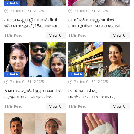
KERALA
Posted On 31-12-2025
Posted On 31-12-2025
പത്താം ക്ലാസ്സ് വിദ്യാര്‍ഥിനി
റെയിൽവേ സ്റ്റേഷനിൽ
ജീവനൊടുക്കി;15കാരിയെ
ബന്ധുവിനെ കൊണ്ടാക്കി
കണ്ടെത്തിയത്
മടങ്ങുന്നതിനിടെ ടോറസ്സ്
View All
View All
1 Min Read
1 Min Read
കിടപ്പുമുറിയില്‍ തൂങ്ങി മരിച്ച
ലോറി സ്കൂട്ടറിൽ ഇടിച്ചു :
നിലയിൽ
യുവതിക്ക് ദാരുണാന്ത്യം
KERALA
KERALA
Posted On 31-12-2025
Posted On 30-12-2025
5 മാസം മുൻപ് ഇസ്രയേലിൽ
രണ്ട് കോടി രൂപ
ദുരൂഹസാഹചര്യത്തിൽ
നഷ്ടപരിഹാരം വേണം;
മരിച്ചനിലയിൽ കണ്ടെത്തിയ
ജിസിഡിഎക്ക് വക്കീൽ
View All
View All
1 Min Read
1 Min Read
മലയാളി യുവാവിന്റെ ഭാര്യയും
നോട്ടീസയച്ച് ഉമാ തോമസ്
മരിച്ചു