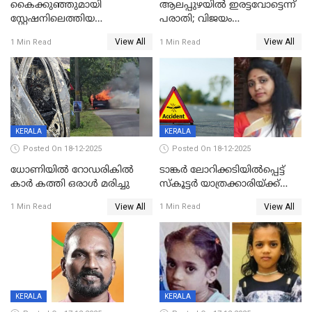
കൈക്കുഞ്ഞുമായി
ആലപ്പുഴയിൽ ഇരട്ടവോട്ടെന്ന്
സ്റ്റേഷനിലെത്തിയ
പരാതി; വിജയം
യുവതിയ്ക്ക് മർദ്ദനം; സിഐ
റദ്ദാക്കണമെന്ന് വലിയമരം
View All
View All
1 Min Read
1 Min Read
കരണത്തടിച്ചു; CC ടിവി
വാർഡിലെ എൽഡിഎഫ്
ദൃശ്യങ്ങൾ പുറത്ത്
സ്ഥാനാർത്ഥി
KERALA
KERALA
Posted On 18-12-2025
Posted On 18-12-2025
ധോണിയിൽ റോഡരികിൽ
ടാങ്കർ ലോറിക്കടിയിൽപ്പെട്ട്
കാർ കത്തി ഒരാൾ മരിച്ചു
സ്കൂട്ടർ യാത്രക്കാരിയ്ക്ക്
ദാരുണാന്ത്യം; അപകടം
View All
View All
1 Min Read
1 Min Read
കണ്ടോത്ത് ദേശീയ പാതയിൽ
KERALA
KERALA