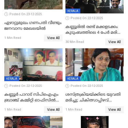
KERALA
Posted On 23-12-2025
Posted On 22-12-2025
ഏഴാറ്റുമുഖം ഗണപതി വീണ്ടും
കണ്ണൂരിൽ രണ്ട് മക്കളടക്കം
ജനവാസ മേഖലയിൽ
കുടുംബത്തിലെ 4 പേർ മരിച്ച
View All
നിലയിൽ
1 Min Read
View All
30 Min Read
KERALA
KERALA
Posted On 22-12-2025
Posted On 22-12-2025
കണ്ണൂർ പാറാട് സിപിഐഎം
ശസ്ത്രക്രിയയ്‌ക്കിടെ യുവതി
ബ്രാഞ്ച് കമ്മിറ്റി ഓഫിസിൽ
മരിച്ചു; ചികിത്സാപ്പിഴവ്
തീയിട്ടു; നേതാക്കളുടെ
ആരോപിച്ച് ബന്ധുക്കൾ;
View All
View All
1 Min Read
1 Min Read
ചിത്രങ്ങളടക്കം കത്തിയ
സംഭവം മാവേലിക്കരയിൽ
നിലയിൽ