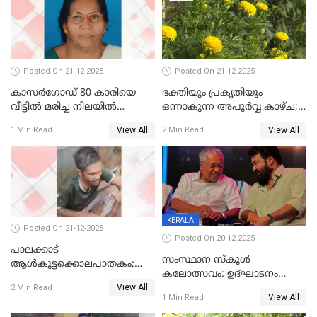
ആശുപത്രിയിലെത്തിച്ചു
Posted On 21-12-2025
Posted On 21-12-2025
കാസർഗോഡ് 80 കാരിയെ
ഭക്തിയും പ്രകൃതിയും
വീട്ടിൽ മരിച്ച നിലയിൽ
ഒന്നാകുന്ന അപൂര്‍വ്വ കാഴ്ച;
കണ്ടെത്തി
ഭക്തർക്ക്
View All
View All
1 Min Read
2 Min Read
കാഴ്ചാനുഭവമൊരുക്കി
ശബരീ നന്ദനം
KERALA
Posted On 21-12-2025
Posted On 20-12-2025
പാലക്കാട്‌
സംസ്ഥാന സ്കൂൾ
ആൾകൂട്ടക്കൊലപാതകം;
കലോത്സവം: ഉദ്ഘാടനം
അന്വേഷണം
View All
മുഖ്യമന്ത്രി, സമാപനത്തിൽ
2 Min Read
ഊർജ്ജിതമാക്കിമാക്കി
View All
1 Min Read
മുഖ്യാതിഥിയായി
ക്രൈംബ്രാഞ്ച്
മോഹൻലാൽ