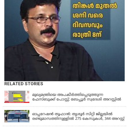
RELATED STORIES
KERALA
മുഖ്യമന്ത്രിയെ അപകീർത്തിപ്പെടുത്തുന്ന
ഫേസ്‌ബുക്ക് പോസ്റ്റ്; ബേപ്പൂർ സ്വദേശി അറസ്റ്റിൽ
KERALA
ഓപ്പറേഷൻ തൂഫാൻ: തൃശൂർ സിറ്റി ജില്ലയിൽ
രണ്ടുമാസത്തിനുള്ളിൽ 275 കേസുകൾ, 344 അറസ്റ്റ്
KERALA