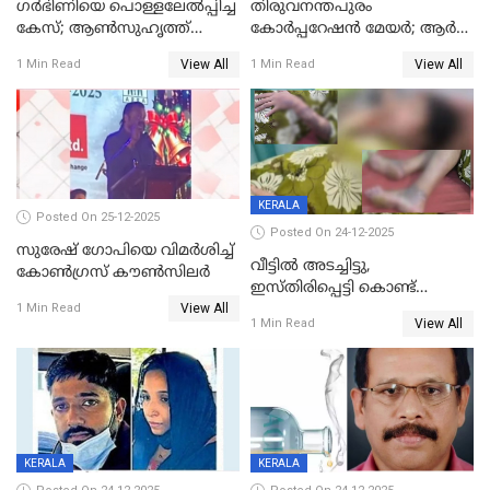
ഗര്‍ഭിണിയെ പൊള്ളലേല്‍പ്പിച്ച
തിരുവനന്തപുരം
കേസ്; ആണ്‍സുഹൃത്ത്
കോര്‍പ്പറേഷന്‍ മേയർ; ആര്‍
പിടിയില്‍
ശ്രീലേഖയ്ക്ക് മുൻതൂക്കം
View All
View All
1 Min Read
1 Min Read
KERALA
Posted On 25-12-2025
Posted On 24-12-2025
സുരേഷ് ഗോപിയെ വിമര്‍ശിച്ച്
വീട്ടിൽ അടച്ചിട്ടു,
കോണ്‍ഗ്രസ് കൗണ്‍സിലര്‍
ഇസ്തിരിപ്പെട്ടി കൊണ്ട്
View All
പൊള്ളിച്ചു; 8 മാസം
1 Min Read
View All
1 Min Read
ഗർഭിണിയായ യുവതിക്ക് ക്രൂര
മർദനം
KERALA
KERALA