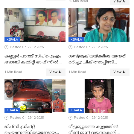
View All
30 Min Read
KERALA
KERALA
Posted On 22-12-2025
Posted On 22-12-2025
കണ്ണൂർ പാറാട് സിപിഐഎം
ശസ്ത്രക്രിയയ്‌ക്കിടെ യുവതി
ബ്രാഞ്ച് കമ്മിറ്റി ഓഫിസിൽ
മരിച്ചു; ചികിത്സാപ്പിഴവ്
തീയിട്ടു; നേതാക്കളുടെ
ആരോപിച്ച് ബന്ധുക്കൾ;
View All
View All
1 Min Read
1 Min Read
ചിത്രങ്ങളടക്കം കത്തിയ
സംഭവം മാവേലിക്കരയിൽ
നിലയിൽ
KERALA
KERALA
Posted On 22-12-2025
Posted On 22-12-2025
ജിപ്സി ഡ്രിഫ്റ്റ്
വീട്ടുമുറ്റത്തെ കുളത്തിൽ
ചെയ്യുന്നതിനിടെയുണ്ടായ
വീണ് മൂന്ന് വയസുകാരി