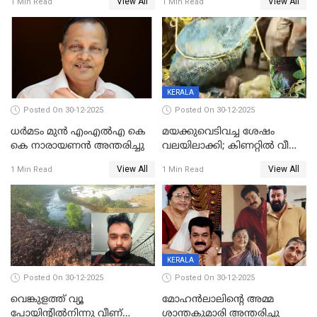
View All
View All
1 Min Read
1 Min Read
പിടികൂടി പൊലീസ്
സെന്ററിലെ അധ്യാപകന്‍
മർദിച്ചതായി പരാതി
KERALA
Posted On 30-12-2025
Posted On 30-12-2025
ധർമടം മുൻ എംഎല്‍എ കെ
മയക്കുവെടിവച്ച ശേഷം
കെ നാരായണന്‍ അന്തരിച്ചു
വലയിലാക്കി; കിണറ്റിൽ വീണ
കടുവയെ പുറത്തെത്തിച്ചു
View All
View All
1 Min Read
1 Min Read
KERALA
Posted On 30-12-2025
Posted On 30-12-2025
വെങ്കുളത്ത് വ്യൂ
മോഹന്‍ലാലിന്‍റെ അമ്മ
പോയിന്റിൽനിന്നു വീണ്
ശാന്തകുമാരി അന്തരിച്ചു