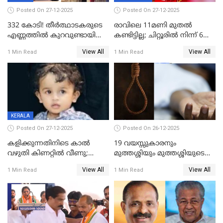
Posted On 27-12-2025
Posted On 27-12-2025
332 കോടി! തീർത്ഥാടകരുടെ
രാവിലെ 11മണി മുതൽ
എണ്ണത്തിൽ കുറവുണ്ടായിട്ടും
കണ്ടിട്ടില്ല; ചിറ്റൂരിൽ നിന്ന് 6
ശബരിമലയിൽ വരുമാനം
വയസ്സുകാരനെ കാണാതായി
View All
View All
1 Min Read
1 Min Read
കുതിച്ചുയരുന്നു
KERALA
Posted On 27-12-2025
Posted On 26-12-2025
കളിക്കുന്നതിനിടെ കാൽ
19 വയസ്സുകാരനും
വഴുതി കിണറ്റിൽ വീണു;
മുത്തശ്ശിയും മുത്തശ്ശിയുടെ
ഒന്നര വയസ്സുകാരന്
സഹോദരിയും വീട്ടിൽ തൂങ്ങി
View All
View All
1 Min Read
1 Min Read
ദാരുണാന്ത്യം
മരിച്ചനിലയിൽ