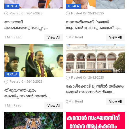
KERALA
KERALA
Posted On 26-12-2025
Posted On 26-12-2025
മേയറായി
നടന്നതിതാണ്, ‘മേയർ
തെരഞ്ഞെടുക്കപ്പെട്ട
ആകാൻ പോവുകയാണ്...;
ശേഷമുള്ള പി ഇന്ദിരയുടെ
ആവട്ടെ, അഭിനന്ദനങ്ങൾ’;
View All
View All
1 Min Read
1 Min Read
ആദ്യ വോട്ട് അസാധു; കണ്ണൂർ
മുഖ്യമന്ത്രിയുടെ ഓഫീസ്
ഡെപ്യൂട്ടി മേയർ സ്ഥാനത്ത്
തന്നെ വിശദീകരിയ്ക്കുന്നു;
താഹിറിന് വിജയം
സത്യമിതാണ്
KERALA
Posted On 26-12-2025
Posted On 26-12-2025
കോഴിക്കോട് BJPയിൽ തർക്കം;
തിരുവനന്തപുരം
മേയർ സ്ഥാനാർത്ഥിയെ
കോര്‍പ്പറേഷന്‍ മേയര്‍
പരസ്യമായി പ്രഖ്യാപിച്ചില്ല
View All
തെരഞ്ഞെടുപ്പ്; സിപിഐഎം
2 Min Read
View All
1 Min Read
ഹൈക്കോടതിയിലേക്ക്;
സത്യപ്രതിജ്ഞ ചടങ്ങില്‍
ചട്ടലംഘനമെന്ന് പാർട്ടി