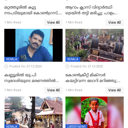
മറ്റത്തൂരിൽ കൂട്ട
ആറാം ക്ലാസ് വിദ്യാർത്ഥി
നടപടിയുമായി കോണ്‍ഗ്രസ്,
ട്രെയിൻ തട്ടി മരിച്ചു; പാളം
ബിജെപി പാളയത്തിലെത്തിയ
മുറിച്ചുകടക്കുന്നതിനിടെ
View All
View All
1 Min Read
1 Min Read
എട്ട് പേര്‍ ഉള്‍പ്പെടെ
അപകടം മലപ്പുറത്ത്
പത്തുപേരെ പുറത്താക്കി,
ചൊവ്വന്നൂരിലും നടപടി
KERALA
KERALA
Posted On 27-12-2025
Posted On 27-12-2025
കണ്ണൂരിൽ യു.പി
കോണ്‍ക്രീറ്റ് മിക്‌സര്‍
സ്വദേശിയുടെ മരണത്തിൽ
കയറ്റിവന്ന ലോറി മറിഞ്ഞു;
അഞ്ചംഗ സംഘത്തിനെതിരെ
രണ്ടുപേര്‍ക്ക് ദാരുണാന്ത്യം;
View All
View All
1 Min Read
1 Min Read
കേസ്; തർക്കമുണ്ടായത്
അപകടം കണ്ണൂരിൽ
ഫേഷ്യലിന് 300 രൂപ
ആവശ്യപ്പെട്ടതിനെച്ചൊല്ലി
KERALA
LATEST NEWS