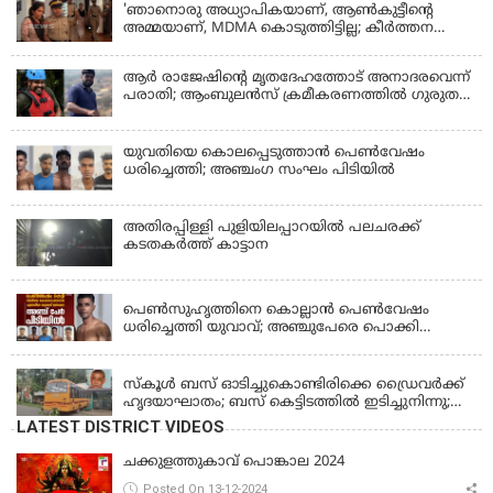
'ഞാനൊരു അധ്യാപികയാണ്, ആണ്‍കുട്ടീന്റെ
അമ്മയാണ്‌, MDMA കൊടുത്തിട്ടില്ല; കീർത്തന
മാധ്യമങ്ങളോട്; പൊലീസ് കസ്റ്റഡിയിൽ വിട്ട്
കോടതി, ജാമ്യാപേക്ഷ തള്ളി
ആര്‍ രാജേഷിന്റെ മൃതദേഹത്തോട് അനാദരവെന്ന്
പരാതി; ആംബുലന്‍സ് ക്രമീകരണത്തില്‍ ഗുരുതര
വീഴ്ച; മൃതദേഹം ചാവക്കാട് വരെ എത്തിച്ചത്
ഫ്രീസര്‍ സംവിധാനം ഇല്ലാതെയെന്നും ആരോപണം
യുവതിയെ കൊലപ്പെടുത്താൻ പെൺവേഷം
ധരിച്ചെത്തി; അഞ്ചംഗ സംഘം പിടിയിൽ
അതിരപ്പിള്ളി പുളിയിലപ്പാറയിൽ പലചരക്ക്
കടതകർത്ത് കാട്ടാന
KERALA
പെണ്‍സുഹൃത്തിനെ കൊല്ലാന്‍ പെണ്‍വേഷം
ധരിച്ചെത്തി യുവാവ്; അഞ്ചുപേരെ പൊക്കി
പൊലീസ്
KERALA
സ്കൂൾ ബസ് ഓടിച്ചുകൊണ്ടിരിക്കെ ഡ്രൈവർക്ക്
ഹൃദയാഘാതം; ബസ് കെട്ടിടത്തിൽ ഇടിച്ചുനിന്നു;
ഡ്രൈവർ മരിച്ചു, രണ്ട് കുട്ടികൾക്ക് പരിക്ക്
LATEST DISTRICT VIDEOS
ചക്കുളത്തുകാവ് പൊങ്കാല 2024
Posted On 13-12-2024