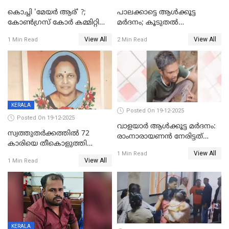
കൊച്ചി 'മേയർ ആര്' ?;
പാലക്കാട്ടെ ആള്‍ക്കൂട്ട
കോണ്‍ഗ്രസ് കോര്‍ കമ്മിറ്റി
മര്‍ദനം; കൂടുതല്‍
യോഗം ചൊവ്വാഴ്ച
അറസ്റ്റുണ്ടാവും, മര്‍ദിച്ചത് 15
View All
View All
1 Min Read
2 Min Read
അംഗ സംഘമെന്ന് വിവരം
KERALA
Posted On 19-12-2025
Posted On 19-12-2025
വാളയാർ ആൾക്കൂട്ട മർദനം:
സ്വത്തുതര്‍ക്കത്തില്‍ 72
രാംനാരായണൻ നേരിട്ടത്
കാരിയെ തീകൊളുത്തി
കൊടും ക്രൂരത; ശരീരത്തിൽ
View All
കൊന്നു;
1 Min Read
നാൽപ്പതിലേറെ
View All
1 Min Read
ക്രൂരകൊലപാതകത്തില്‍
മുറിവുകളെന്ന് പോസ്റ്റ്‌മോർട്ടം
സഹോദരിപുത്രന് ജീവപര്യന്തം
റിപ്പോർട്ട്
KERALA