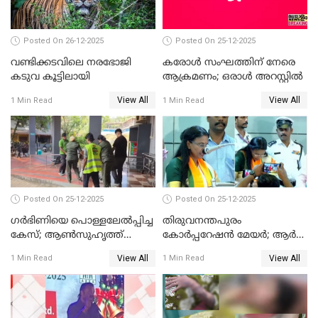
Posted On 26-12-2025
Posted On 25-12-2025
വണ്ടിക്കടവിലെ നരഭോജി
കരോള്‍ സംഘത്തിന് നേരെ
കടുവ കൂട്ടിലായി
ആക്രമണം; ഒരാള്‍ അറസ്റ്റില്‍
View All
View All
1 Min Read
1 Min Read
Posted On 25-12-2025
Posted On 25-12-2025
ഗര്‍ഭിണിയെ പൊള്ളലേല്‍പ്പിച്ച
തിരുവനന്തപുരം
കേസ്; ആണ്‍സുഹൃത്ത്
കോര്‍പ്പറേഷന്‍ മേയർ; ആര്‍
പിടിയില്‍
ശ്രീലേഖയ്ക്ക് മുൻതൂക്കം
View All
View All
1 Min Read
1 Min Read