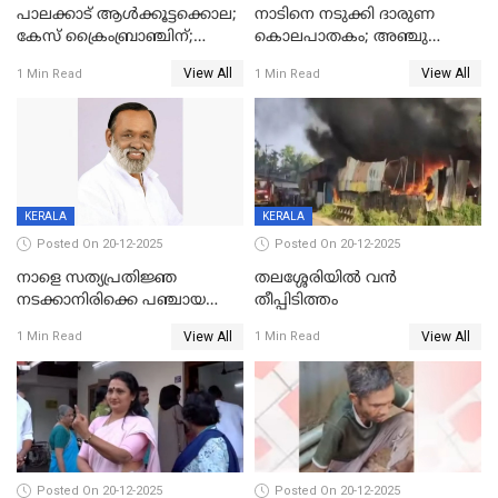
പാലക്കാട് ആൾക്കൂട്ടക്കൊല;
നാടിനെ നടുക്കി ദാരുണ
കേസ് ക്രൈംബ്രാഞ്ചിന്;
കൊലപാതകം; അഞ്ചു
DYSPയുടെ നേതൃത്വത്തിൽ
വയസ്സുകാരനെ 'അമ്മ
View All
View All
1 Min Read
1 Min Read
അന്വേഷിക്കും
കഴുത്തുഞെരിച്ച് കൊന്നു
KERALA
KERALA
Posted On 20-12-2025
Posted On 20-12-2025
നാളെ സത്യപ്രതിജ്ഞ
തലശ്ശേരിയിൽ വൻ
നടക്കാനിരിക്കെ പഞ്ചായത്ത്
തീപ്പിടിത്തം
മെമ്പർ മരിച്ചു
View All
View All
1 Min Read
1 Min Read
Posted On 20-12-2025
Posted On 20-12-2025