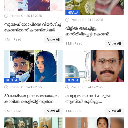
KERALA
Posted On 25-12-2025
Posted On 24-12-2025
സുരേഷ് ഗോപിയെ വിമര്‍ശിച്ച്
വീട്ടിൽ അടച്ചിട്ടു,
കോണ്‍ഗ്രസ് കൗണ്‍സിലര്‍
ഇസ്തിരിപ്പെട്ടി കൊണ്ട്
View All
പൊള്ളിച്ചു; 8 മാസം
1 Min Read
View All
1 Min Read
ഗർഭിണിയായ യുവതിക്ക് ക്രൂര
മർദനം
KERALA
KERALA
Posted On 24-12-2025
Posted On 24-12-2025
80കാരിയെ ഊൺമേശയുടെ
വെള്ളമാണെന്ന് കരുതി
കാലിൽ കെട്ടിയിട്ട് സ്വർണവും
ആസിഡ് കുടിച്ചു;
പണവും കവർന്നു;
ചികിത്സയിലിരുന്ന ആള്‍
View All
View All
1 Min Read
1 Min Read
കൊച്ചുമകനും സുഹൃത്തും
മരിച്ചു
അറസ്റ്റിൽ