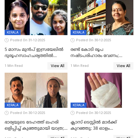
നിലയിൽ
യുവതിക്ക് ദാരുണാന്ത്യം
KERALA
KERALA
Posted On 31-12-2025
Posted On 30-12-2025
5 മാസം മുൻപ് ഇസ്രയേലിൽ
രണ്ട് കോടി രൂപ
ദുരൂഹസാഹചര്യത്തിൽ
നഷ്ടപരിഹാരം വേണം;
മരിച്ചനിലയിൽ കണ്ടെത്തിയ
ജിസിഡിഎക്ക് വക്കീൽ
View All
View All
1 Min Read
1 Min Read
മലയാളി യുവാവിന്റെ ഭാര്യയും
നോട്ടീസയച്ച് ഉമാ തോമസ്
മരിച്ചു
KERALA
KERALA
Posted On 30-12-2025
Posted On 30-12-2025
ഭാര്യയുടെ ദേഹത്ത് ലഹരി
ക്ലാസ് ടെസ്റ്റിൽ മാർക്ക്
ഒളിപ്പിച്ച് കുഞ്ഞുമായി യാത്ര;
കുറഞ്ഞു; 38 ഓളം
ഓട്ടോ വളഞ്ഞ് ദമ്പതികളെ
വിദ്യാർഥികളെ ട്യൂഷൻ