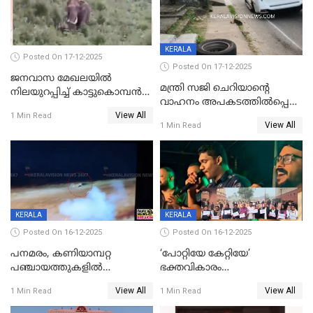
KERALA
Posted On 17-12-2025
Posted On 17-12-2025
ജനവാസ മേഖലയില്‍
മന്ത്രി സജി ചെറിയാന്റെ
നിലയുറപ്പിച്ച് കാട്ടുകൊമ്പന്‍
വാഹനം അപകടത്തിൽപ്പെട്ടു;
പടയപ്പ
View All
മന്ത്രിയും സംഘവും
1 Min Read
View All
1 Min Read
രക്ഷപ്പെട്ടത് തലനാരിടയ്ക്ക്
KERALA
KERALA
Posted On 16-12-2025
Posted On 16-12-2025
പനമരം, കണിയാമ്പറ്റ
‘പോറ്റിയേ കേറ്റിയേ’
പഞ്ചായത്തുകളിൽ
ഭക്തവികാരം
ബുധനാഴ്ച വിദ്യാഭ്യാസ
വ്രണപ്പെടുത്തിയെന്നു
View All
View All
1 Min Read
1 Min Read
സ്ഥാപനങ്ങൾക്ക് അവധി
ഡിജിപിക്ക് പരാതി; ശക്തമായ
നടപടി വേണമെന്നു