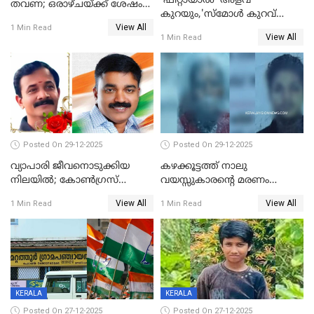
'ഫിറ്റായാൽ' അളവ്
തവണ; ഒരാഴ്ചയ്ക്ക് ശേഷം
കുറയും,'സ്‌മോൾ കുറവ്
സ്വർണവിലയിൽ ഇടിവ്
View All
പിടികൂടി; ബാറിന് 25,000 രൂപ
1 Min Read
View All
1 Min Read
പിഴ
Posted On 29-12-2025
Posted On 29-12-2025
വ്യാപാരി ജീവനൊടുക്കിയ
കഴക്കൂട്ടത്ത് നാലു
നിലയില്‍; കോണ്‍ഗ്രസ്
വയസ്സുകാരന്റെ മരണം
കൗണ്‍സിലറുടെ
കൊലപാതകം: അമ്മയും
View All
View All
1 Min Read
1 Min Read
മാനസികപീഡനമെന്ന് കുറിപ്പ്
സുഹൃത്തും പൊലീസ്
കസ്റ്റഡിയിൽ
KERALA
KERALA
Posted On 27-12-2025
Posted On 27-12-2025