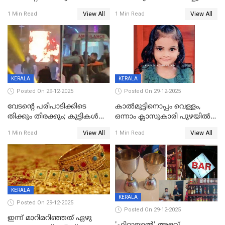
യുവാവ് മരിച്ചു
View All
View All
1 Min Read
1 Min Read
KERALA
KERALA
Posted On 29-12-2025
Posted On 29-12-2025
വേടന്റെ പരിപാടിക്കിടെ
കാൽമുട്ടിനൊപ്പം വെള്ളം,
തിക്കും തിരക്കും; കുട്ടികള്‍
ഒന്നാം ക്ലാസുകാരി പുഴയിൽ
ഉള്‍പ്പെടെ നിരവധി പേര്‍ക്ക്
മുങ്ങി മരിച്ചു; ദാരുണ സംഭവം
View All
View All
1 Min Read
1 Min Read
പരിക്ക്; പാളം മറികടന്ന
കുട്ടികൾക്കൊപ്പം
യുവാവ് ട്രെയിന്‍ തട്ടി മരിച്ചു
കളിക്കുന്നതിനിടെ
KERALA
KERALA
Posted On 29-12-2025
Posted On 29-12-2025
ഇന്ന് മാറിമറിഞ്ഞത് ഏഴു