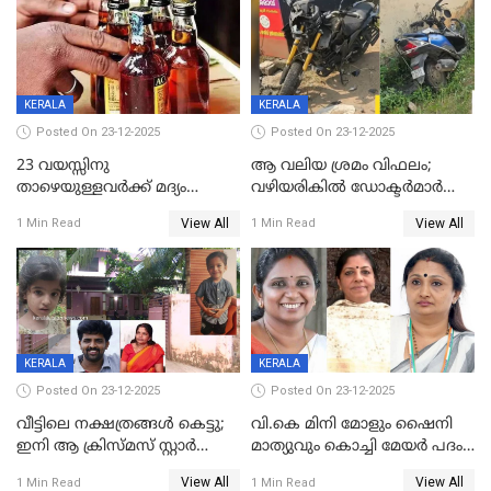
അതൃപ്തിയുമായി ദീപ്തി മേരി
വർഗീസ്
KERALA
KERALA
Posted On 23-12-2025
Posted On 23-12-2025
23 വയസ്സിനു
ആ വലിയ ശ്രമം വിഫലം;
താഴെയുള്ളവർക്ക് മദ്യം
വഴിയരികില്‍ ‌ഡോക്ടര്‍മാര്‍
നൽകിയതിനെതിരെ കർശന
ശസ്ത്രക്രിയ നടത്തിയ ലിനു
View All
View All
1 Min Read
1 Min Read
നടപടി;സ്ഥാപനങ്ങൾക്കെതിരെ
മരണത്തിന് കീഴടങ്ങി
രണ്ട് കേസുകൾ
KERALA
KERALA
Posted On 23-12-2025
Posted On 23-12-2025
വീട്ടിലെ നക്ഷത്രങ്ങൾ കെട്ടു;
വി.കെ മിനി മോളും ഷൈനി
ഇനി ആ ക്രിസ്മസ് സ്റ്റാർ
മാത്യുവും കൊച്ചി മേയർ പദം
മാത്രം; പൈതങ്ങൾക്ക്
പങ്കിടും; ദീപ്തി മേരി വർഗീസ്
View All
View All
1 Min Read
1 Min Read
വേണ്ടിയുള്ള
മേയറാകില്ല