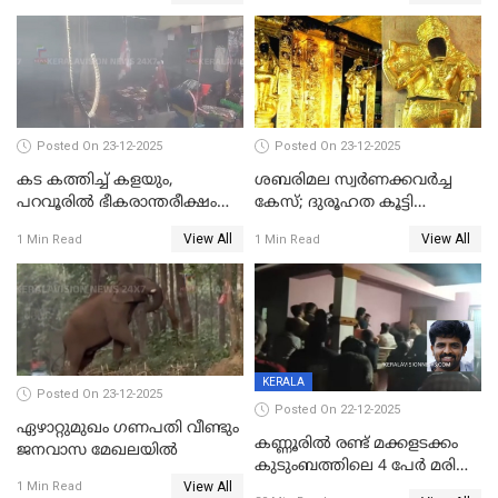
പിടിവലിക്കിടയിൽ
അപ്പൂപ്പനെതിരെ പോക്സോ
കേസ് ഒടുവിൽ 4 ജീവനുകൾ
പൊലിഞ്ഞു
Posted On 23-12-2025
Posted On 23-12-2025
കട കത്തിച്ച് കളയും,
ശബരിമല സ്വര്‍ണക്കവര്‍ച്ച
പറവൂരില്‍ ഭീകരാന്തരീക്ഷം
കേസ്; ദുരൂഹത കൂട്ടി
സൃഷ്ടിച്ച് കുട്ടി ലഹരിസംഘം
വിദേശവ്യവസായിയുടെ മൊഴി
View All
View All
1 Min Read
1 Min Read
KERALA
Posted On 23-12-2025
Posted On 22-12-2025
ഏഴാറ്റുമുഖം ഗണപതി വീണ്ടും
കണ്ണൂരിൽ രണ്ട് മക്കളടക്കം
ജനവാസ മേഖലയിൽ
കുടുംബത്തിലെ 4 പേർ മരിച്ച
View All
നിലയിൽ
1 Min Read