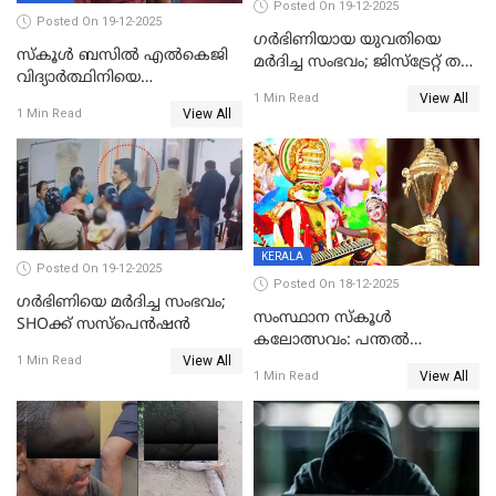
Posted On 19-12-2025
Posted On 19-12-2025
ഗര്‍ഭിണിയായ യുവതിയെ
സ്കൂൾ ബസിൽ എൽകെജി
മര്‍ദിച്ച സംഭവം; ജിസ്‌ട്രേറ്റ് തല
വിദ്യാര്‍ത്ഥിനിയെ
അന്വേഷണം വേണമെന്ന്
View All
ലൈംഗികമായി ഉപദ്രവിച്ചു;
1 Min Read
യുവതി
View All
1 Min Read
ക്ലീനര്‍ പിടിയിൽ
KERALA
Posted On 19-12-2025
Posted On 18-12-2025
ഗര്‍ഭിണിയെ മർദിച്ച സംഭവം;
സംസ്ഥാന സ്കൂൾ
SHOക്ക് സസ്പെൻഷൻ
കലോത്സവം: പന്തൽ
View All
കാൽനാട്ടൽ 20 ന്
1 Min Read
View All
1 Min Read