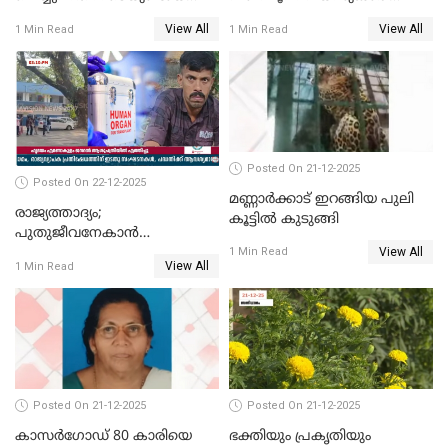
അപകടം; 14 വയസുകാരന്
മരിച്ചു
View All
View All
1 Min Read
1 Min Read
ദാരുണാന്ത്യം; ജീപ്സി
ഓടിച്ചയാൾ അറസ്റ്റിൽ.
Posted On 21-12-2025
Posted On 22-12-2025
മണ്ണാർക്കാട് ഇറങ്ങിയ പുലി
രാജ്യത്താദ്യം;
കൂട്ടിൽ കുടുങ്ങി
പുതുജീവനേകാൻ
View All
ഷിബുവിന്റെ ഹൃദയം
1 Min Read
View All
1 Min Read
എറണാകുളം സർക്കാർ
ജനറൽ
ആശുപത്രിയിലെത്തിച്ചു
Posted On 21-12-2025
Posted On 21-12-2025
കാസർഗോഡ് 80 കാരിയെ
ഭക്തിയും പ്രകൃതിയും