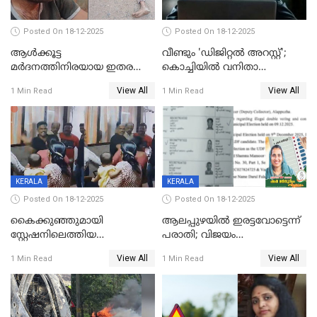
Posted On 18-12-2025
Posted On 18-12-2025
ആൾക്കൂട്ട
വീണ്ടും 'ഡിജിറ്റല്‍ അറസ്റ്റ്';
മർദനത്തിനിരയായ ഇതര
കൊച്ചിയില്‍ വനിതാ
സംസ്ഥാന തൊഴിലാളി മരിച്ചു;
ഡോക്ടര്‍ക്ക് നഷ്ടമായത് 6.38
View All
View All
1 Min Read
1 Min Read
നടുക്കുന്ന സംഭവം
കോടി രൂപ
വാളയാറിൽ
KERALA
KERALA
Posted On 18-12-2025
Posted On 18-12-2025
കൈക്കുഞ്ഞുമായി
ആലപ്പുഴയിൽ ഇരട്ടവോട്ടെന്ന്
സ്റ്റേഷനിലെത്തിയ
പരാതി; വിജയം
യുവതിയ്ക്ക് മർദ്ദനം; സിഐ
റദ്ദാക്കണമെന്ന് വലിയമരം
View All
View All
1 Min Read
1 Min Read
കരണത്തടിച്ചു; CC ടിവി
വാർഡിലെ എൽഡിഎഫ്
ദൃശ്യങ്ങൾ പുറത്ത്
സ്ഥാനാർത്ഥി