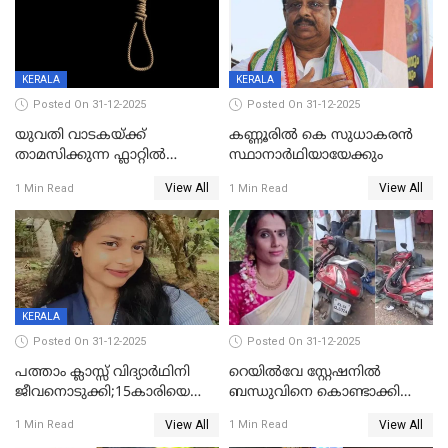
KERALA
KERALA
Posted On 31-12-2025
Posted On 31-12-2025
യുവതി വാടകയ്ക്ക്
കണ്ണൂരിൽ കെ സുധാകരൻ
താമസിക്കുന്ന ഫ്ലാറ്റില്‍
സ്ഥാനാർഥിയായേക്കും
തൂങ്ങിമരിച്ച നിലയില്‍;
View All
View All
1 Min Read
1 Min Read
സംഭവം കൈതപ്പൊയിലില്‍
KERALA
Posted On 31-12-2025
Posted On 31-12-2025
പത്താം ക്ലാസ്സ് വിദ്യാര്‍ഥിനി
റെയിൽവേ സ്റ്റേഷനിൽ
ജീവനൊടുക്കി;15കാരിയെ
ബന്ധുവിനെ കൊണ്ടാക്കി
കണ്ടെത്തിയത്
മടങ്ങുന്നതിനിടെ ടോറസ്സ്
View All
View All
1 Min Read
1 Min Read
കിടപ്പുമുറിയില്‍ തൂങ്ങി മരിച്ച
ലോറി സ്കൂട്ടറിൽ ഇടിച്ചു :