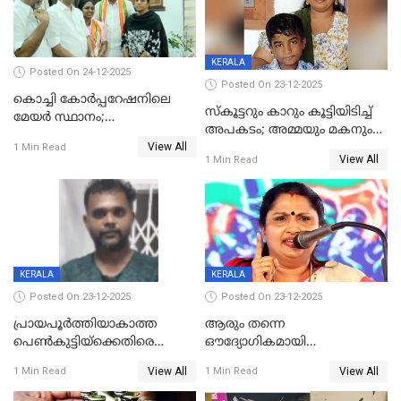
KERALA
Posted On 24-12-2025
Posted On 23-12-2025
കൊച്ചി കോര്‍പ്പറേഷനിലെ
സ്കൂട്ടറും കാറും കൂട്ടിയിടിച്ച്
മേയര്‍ സ്ഥാനം;
അപകടം; അമ്മയും മകനും
കോണ്‍ഗ്രസില്‍ അതൃപതി
View All
മരിച്ചു, മറ്റൊരു മകൻ
1 Min Read
രൂക്ഷം
View All
1 Min Read
ഗുരുതരാവസ്ഥയിൽ
KERALA
KERALA
Posted On 23-12-2025
Posted On 23-12-2025
പ്രായപൂർത്തിയാകാത്ത
ആരും തന്നെ
പെൺകുട്ടിയ്ക്കെതിരെ
ഔദ്യോഗികമായി
ലൈംഗികാതിക്രമം; 36കാരന്
അറിയിച്ചിട്ടില്ല, മേയറെ
View All
View All
1 Min Read
1 Min Read
59 വർഷം തടവും 90,൦൦൦ രൂപ
കണ്ടെത്താൻ ഇന്ന് കോർ
പിഴയും ശിക്ഷ
കമ്മിറ്റി കൂടിയില്ല';