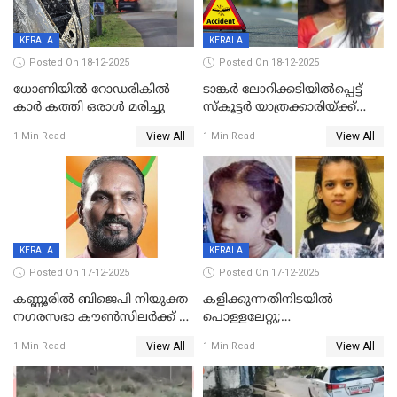
KERALA
KERALA
Posted On 18-12-2025
Posted On 18-12-2025
ധോണിയിൽ റോഡരികിൽ
ടാങ്കർ ലോറിക്കടിയിൽപ്പെട്ട്
കാർ കത്തി ഒരാൾ മരിച്ചു
സ്കൂട്ടർ യാത്രക്കാരിയ്ക്ക്
ദാരുണാന്ത്യം; അപകടം
View All
View All
1 Min Read
1 Min Read
കണ്ടോത്ത് ദേശീയ പാതയിൽ
KERALA
KERALA
Posted On 17-12-2025
Posted On 17-12-2025
കണ്ണൂരിൽ ബിജെപി നിയുക്ത
കളിക്കുന്നതിനിടയിൽ
നഗരസഭാ കൗൺസിലർക്ക് 36
പൊള്ളലേറ്റു;
വർഷം തടവുശിക്ഷ
ചികിത്സയിലായിരുന്ന രണ്ടാം
View All
View All
1 Min Read
1 Min Read
ക്ലാസ് വിദ്യാർത്ഥിനി മരിച്ചു