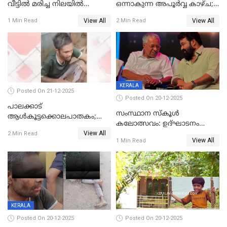
വീട്ടിൽ മരിച്ച നിലയിൽ
ഒന്നാകുന്ന അപൂര്‍വ്വ കാഴ്ച;
കണ്ടെത്തി
ഭക്തർക്ക്
View All
View All
1 Min Read
2 Min Read
കാഴ്ചാനുഭവമൊരുക്കി
ശബരീ നന്ദനം
KERALA
Posted On 21-12-2025
Posted On 20-12-2025
പാലക്കാട്‌
സംസ്ഥാന സ്കൂൾ
ആൾകൂട്ടക്കൊലപാതകം;
കലോത്സവം: ഉദ്ഘാടനം
അന്വേഷണം
View All
മുഖ്യമന്ത്രി, സമാപനത്തിൽ
2 Min Read
ഊർജ്ജിതമാക്കിമാക്കി
View All
1 Min Read
മുഖ്യാതിഥിയായി
ക്രൈംബ്രാഞ്ച്
മോഹൻലാൽ
KERALA
Posted On 20-12-2025
Posted On 20-12-2025