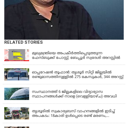
RELATED STORIES
KERALA
മുഖ്യമന്ത്രിയെ അപകീർത്തിപ്പെടുത്തുന്ന
ഫേസ്‌ബുക്ക് പോസ്റ്റ്; ബേപ്പൂർ സ്വദേശി അറസ്റ്റിൽ
KERALA
ഓപ്പറേഷൻ തൂഫാൻ: തൃശൂർ സിറ്റി ജില്ലയിൽ
രണ്ടുമാസത്തിനുള്ളിൽ 275 കേസുകൾ, 344 അറസ്റ്റ്
KERALA
സംസ്ഥാനത്ത് 6 ജില്ലകളിലെ വിദ്യാഭ്യാസ
സ്ഥാപനങ്ങൾക്ക് നാളെ (വെള്ളിയാഴ്ച) അവധി
KERALA
തൃശൂരിൽ സ്വകാര്യബസ് വാഹനങ്ങളില്‍ ഇടിച്ച്
അപകടം: 18കാരി ഉൾപ്പെടെ രണ്ട് മരണം,
പത്തോളം പേർക്ക് പരിക്ക്
KERALA