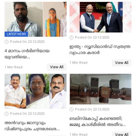
സൈറ്റുകളിൽ നിന്നും
വിഡിയോ നീക്കം ചെയ്യാനും
പൊലീസ്
LATEST NEWS
Posted On 22-12-2025
Posted On 22-12-2025
ഇന്ത്യ - ന്യൂസിലാൻഡ് സ്വതന്ത്ര
4 മാസം ഗർഭിണിയായ
വ്യാപാര കരാർ
യുവതിയെ
View All
വെട്ടിക്കൊലപ്പെടുത്തി
1 Min Read
View All
1 Min Read
പിതാവും സഹോദരനും;
ദുരഭിമാനക്കൊലയിൽ
നടുങ്ങി കർണാടക
Posted On 22-12-2025
Posted On 22-12-2025
ടെലിസ്‌കോപ്പ് കണ്ടെത്തി;
അൻവറും ജാനുവും
ജമ്മു കാശ്മീരില്‍ അതീവ
വിഷ്ണുപുരം ചന്ദ്രശേഖരന്റെ
ജാഗ്രത നിര്‍ദ്ദേശം
View All
പാർട്ടിയും UDF
1 Min Read