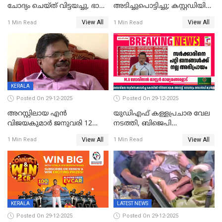
ചോദ്യം ചെയ്ത് വിട്ടയച്ചു, ഭാര്യ
അടിച്ചുപൊട്ടിച്ചു; കസ്റ്റഡിയിൽ
സരിതയുടെയും
എടുക്കുന്നതിനിടെ
View All
View All
1 Min Read
1 Min Read
മൊഴിയെടുത്തു
വധശ്രമക്കേസ് പ്രതി
വിലങ്ങുമായി രക്ഷപ്പെട്ടു;
വ്യാപക തെരച്ചിൽ
KERALA
Posted On 29-12-2025
Posted On 29-12-2025
അറസ്റ്റിലായ എൻ
യുഡിഎഫ് കള്ളപ്രചാര വേല
വിജയകുമാർ ജനുവരി 12
നടത്തി, ബിജെപി
വരെ റിമാൻഡിൽ;
ഹിന്ദുവർഗീയത പ്രചരിപ്പിച്ചു,
View All
View All
1 Min Read
1 Min Read
ജാമ്യാപേക്ഷ ഈ മാസം 31ന്
ശബരിമല അത്ര
പരിഗണിക്കും
തിരിച്ചടിയായില്ല,സർക്കാരിനെക്കുറ
ജനങ്ങൾക്ക് മികച്ച
അഭിപ്രായം, എല്‍ഡിഎഫ്
അധികാരം നിലനിര്‍ത്തും,
ലോക്സഭ
തെരഞ്ഞെടുപ്പിനേക്കാൾ 17
KERALA
LATEST NEWS
ലക്ഷം വോട്ട് ലഭിച്ചു
Posted On 29-12-2025
Posted On 29-12-2025