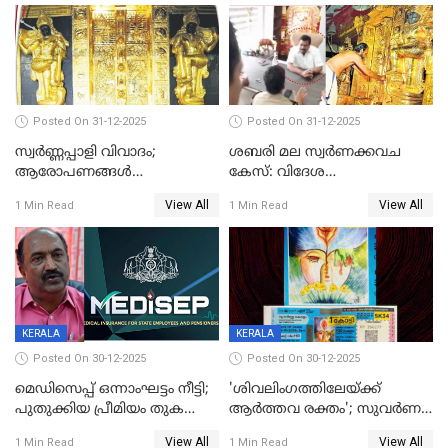
Posted On 31-12-2025
Posted On 31-12-2025
സ്വർണ്ണപ്പാളി വിവാദം;
ശബരി മല സ്വർണക്കവച
ആരോപണങ്ങൾ
കേസ്: വിദേശ
അവസാനിക്കുന്നില്ല
വ്യവസായിയുടെ ആരോപണം
View All
View All
1 Min Read
1 Min Read
നിഷേധിച്ച് ഡി മണി
KERALA
KERALA
Posted On 30-12-2025
Posted On 30-12-2025
മെഡിസെപ്പ് ഒന്നാംഘട്ടം നീട്ടി;
'ശിവലിംഗത്തിലേയ്ക്ക്
പുതുക്കിയ പ്രീമിയം തുക
ആര്‍ത്തവ രക്തം'; സുവര്‍ണ
ഈടാക്കുക ജനുവരി 31
കേരളം ലോട്ടറിയിലെ
View All
View All
1 Min Read
1 Min Read