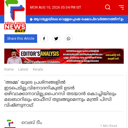
MON AUG 10, 2026 05:04 PM IST
ആറന്മുളയിലെ വെള്ളപ്പൊക്ക രക്ഷാപ്രവര്‍ത്തനത്തിന് 
Share this Article
Home
Latest
Kerala
'അമ്മ' യുടെ പ്രശ്നങ്ങളിൽ
ഇടപെടില്ല,വിനോദനികുതി ഉടൻ
ഒഴിവാക്കാനാവില്ല,പൈറസി തടയാൻ കൊച്ചിയിലും
മലബാറിലും ഓഫീസ് തുടങ്ങുമെന്നും മന്ത്രി പിസി
വിഷ്ണുനാഥ്
വെബ് ടീം
1 Min Read