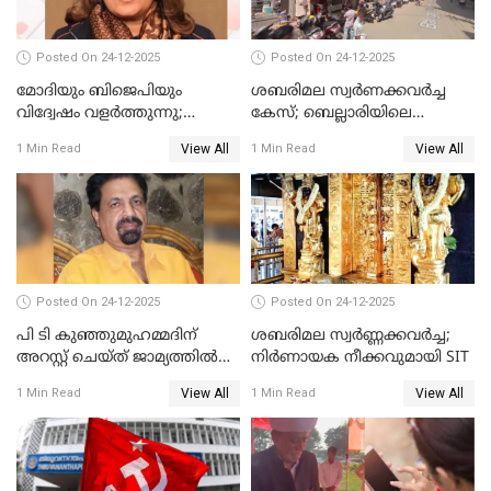
Posted On 24-12-2025
Posted On 24-12-2025
മോദിയും ബിജെപിയും
ശബരിമല സ്വര്‍ണക്കവര്‍ച്ച
വിദ്വേഷം വളർത്തുന്നു;
കേസ്; ബെല്ലാരിയിലെ
പ്രതിഷേധവിമായി
ജ്വല്ലറിയില്‍ പരിശോധന
View All
View All
1 Min Read
1 Min Read
കോൺഗ്രസ്
Posted On 24-12-2025
Posted On 24-12-2025
പി ടി കുഞ്ഞുമുഹമ്മദിന്
ശബരിമല സ്വര്‍ണ്ണക്കവര്‍ച്ച;
അറസ്റ്റ് ചെയ്ത് ജാമ്യത്തില്‍
നിർണായക നീക്കവുമായി SIT
വിട്ടു
View All
View All
1 Min Read
1 Min Read