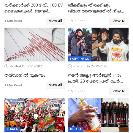
വരിക്കാർക്ക് 200 ടിവി, 100 EV
തിക്കിലും തിരക്കിലും
ബൈക്കുകൾ, ബമ്പർ
വിമാനത്താവളത്തില്‍ നിലത്ത്
സമ്മാനമായി EV കാർ
വീണ് വിജയ്
View All
View All
1 Min Read
1 Min Read
ഉൾപ്പെടെ 2 കോടി രൂപയുടെ
സമ്മാനങ്ങളുമായി
കേരളവിഷൻ ബ്രോഡ്ബാൻഡ്
കണക്ട്&വിൻ
LATEST NEWS
Posted On 27-12-2025
Posted On 27-12-2025
തയ്‌വാനിൽ ഭൂകമ്പം
നടൻ അല്ലു അർജുൻ 11ാം
പ്രതി, 23 പേരെ പ്രതി ചേർത്ത്
View All
1 Min Read
കുറ്റപത്രം സമർപ്പിച്ചു
View All
1 Min Read
KERALA
KERALA