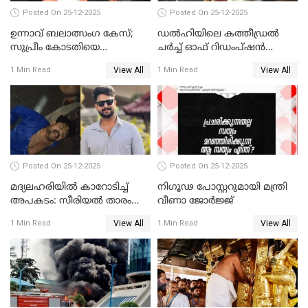
Posted On 25-12-2025
Posted On 25-12-2025
ഉന്നാവ് ബലാത്സംഗ കേസ്;
ഡൽഹിയിലെ കത്തീഡ്രൽ
സുപ്രീം കോടതിയെ
ചർച്ച് ഓഫ് റിഡംപ്ഷൻ
സമീപിക്കാനൊരുങ്ങി
സന്ദർശിച്ച് പ്രധാനമന്ത്രി
View All
View All
1 Min Read
1 Min Read
അതിജീവിത
Posted On 25-12-2025
Posted On 25-12-2025
മദ്യലഹരിയിൽ കാറോടിച്ച്
നിഗൂഢ പോസ്റ്ററുമായി മന്ത്രി
അപകടം: സീരിയൽ താരം
വീണാ ജോർജ്ജ്
സിദ്ധാർത്ഥ് പ്രഭുവിനെതിരെ
View All
View All
1 Min Read
1 Min Read
കേസെടുത്തു