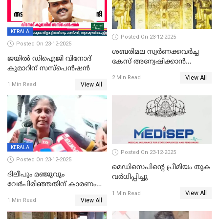
KERALA
Posted On 23-12-2025
Posted On 23-12-2025
ശബരിമല സ്വര്‍ണക്കവര്‍ച്ച
ജയിൽ ഡിഐജി വിനോദ്
കേസ് അന്വേഷിക്കാന്‍
കുമാറിന് സസ്പെൻഷൻ
തയ്യാറെന്ന് CBI
View All
2 Min Read
View All
1 Min Read
KERALA
Posted On 23-12-2025
Posted On 23-12-2025
മെഡിസെപിന്റെ പ്രീമിയം തുക
ദിലീപും മഞ്ജുവും
വർധിപ്പിച്ചു
വേർപിരിഞ്ഞതിന് കാരണം
View All
ദിലീപ് മഞ്ജുവിന് നൽകിയ ആ
1 Min Read
View All
1 Min Read
പഴയ മൊബൈലിൽ നിന്ന്
കണ്ടെത്തിയ ചാറ്റിൽ