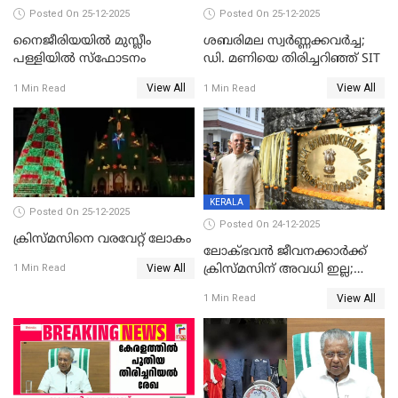
Posted On 25-12-2025
Posted On 25-12-2025
നൈജീരിയയിൽ മുസ്ലീം
ശബരിമല സ്വര്‍ണ്ണക്കവര്‍ച്ച;
പള്ളിയില്‍ സ്‌ഫോടനം
ഡി. മണിയെ തിരിച്ചറിഞ്ഞ് SIT
View All
View All
1 Min Read
1 Min Read
KERALA
Posted On 25-12-2025
Posted On 24-12-2025
ക്രിസ്മസിനെ വരവേറ്റ് ലോകം
ലോക്ഭവൻ ജീവനക്കാർക്ക്
View All
ക്രിസ്മസിന് അവധി ഇല്ല;
1 Min Read
ഹാജരാവാൻ ഉത്തരവ്
View All
1 Min Read