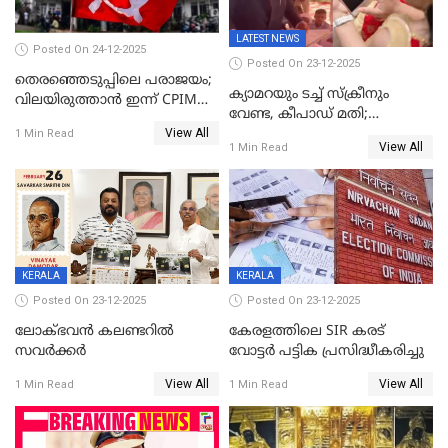
LATEST NEWS
Posted On 24-12-2025
Posted On 23-12-2025
തെരഞ്ഞെടുപ്പിലെ പരാജയം;
ക്യാമറയും ടച്ച് സ്ക്രീനും
വിലയിരുത്താന്‍ ഇന്ന് CPIM
വേണ്ട, കീപാഡ് മതി;
യോഗം
View All
സ്ത്രീകൾക്ക് സ്മാർട്ട് ഫോൺ
1 Min Read
View All
1 Min Read
വിലക്കി രാജ്യത്തെ ഒരു
പഞ്ചായത്ത്
KERALA
KERALA
Posted On 23-12-2025
Posted On 23-12-2025
ലോക്ഭവൻ കലണ്ടറിൽ
കേരളത്തിലെ SIR കരട്
സവർക്കർ
വോട്ടര്‍ പട്ടിക പ്രസിദ്ധീകരിച്ചു
View All
View All
1 Min Read
1 Min Read