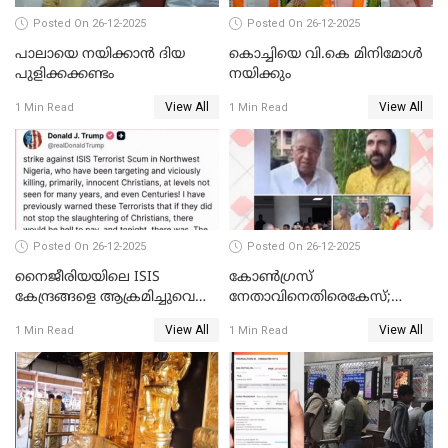
Posted On 26-12-2025
Posted On 26-12-2025
പാലായെ നയിക്കാന്‍ ദിയ
കൊച്ചിയെ വി.കെ മിനിമോള്‍
പുളിക്കക്കണ്ടം
നയിക്കും
View All
View All
1 Min Read
1 Min Read
Posted On 26-12-2025
Posted On 26-12-2025
നൈജീരിയയിലെ ISIS
കോണ്‍ഗ്രസ്
കേന്ദ്രങ്ങളെ ആക്രമിച്ചുവെന്ന്
നേതാവിനെതിരെകേസ്;
ട്രംപ്
മുഖ്യമന്ത്രിയും ഉണ്ണികൃഷ്ണന്‍
View All
View All
1 Min Read
1 Min Read
പോറ്റിയും ഒപ്പമുള്ള AI ചിത്രം
പങ്കുവെച്ചു