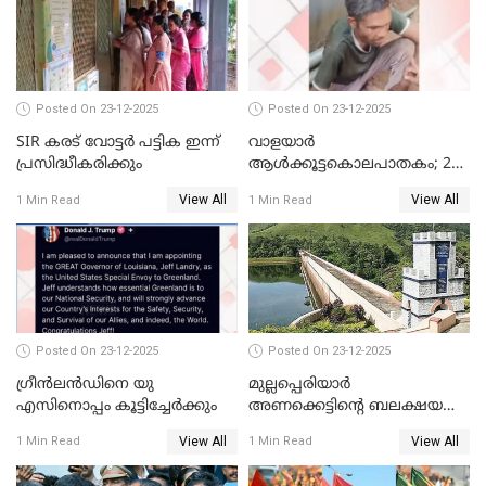
നിന്നാണ്; എട്ടാം പ്രതിക്ക്
മോട്ടീവ് ഉണ്ടായിരുന്നെന്നും
അഡ്വ. ടി.ബി മിനി
Posted On 23-12-2025
Posted On 23-12-2025
SIR കരട് വോട്ടര്‍ പട്ടിക ഇന്ന്
വാളയാർ
പ്രസിദ്ധീകരിക്കും
ആൾക്കൂട്ടകൊലപാതകം; 2
പേർ കൂടി കസ്റ്റഡിയിൽ
View All
View All
1 Min Read
1 Min Read
Posted On 23-12-2025
Posted On 23-12-2025
ഗ്രീന്‍ലന്‍ഡിനെ യു
മുല്ലപ്പെരിയാര്‍
എസിനൊപ്പം കൂട്ടിച്ചേര്‍ക്കും
അണക്കെട്ടിന്റെ ബലക്ഷയ
നിര്‍ണയം; പരിശോധന ഇന്ന്
View All
View All
1 Min Read
1 Min Read
തുടങ്ങും