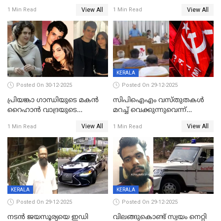
ശബരിമല നട തുറന്നു;
ബാറുകള്‍ക്ക് 12 മണി വരെ
View All
View All
1 Min Read
1 Min Read
സന്നിധാനത്ത് വൻ
പ്രവര്‍ത്തനാനുമതി
ഭക്തജനത്തിരക്ക്
KERALA
Posted On 30-12-2025
Posted On 29-12-2025
പ്രിയങ്കാ ​ഗാന്ധിയുടെ മകൻ
സിപിഐഎം വസ്തുതകൾ
റൈഹാൻ വാദ്രയുടെ
മറച്ച് വെക്കുന്നുവെന്ന്
വിവാഹനിശ്ചയം
സിപിഐ, 'പത്മകുമാറിനെ
View All
View All
1 Min Read
1 Min Read
കഴിഞ്ഞതായി റിപ്പോർട്ട്
സംരക്ഷിച്ചത്
തിരിച്ചടിച്ചു',വെള്ളാപ്പള്ളിയെ
ന്യായീകരിക്കുന്നതിലും
CPIഎക്സിക്യൂട്ടീവിൽ
വിമർശനം
KERALA
KERALA
Posted On 29-12-2025
Posted On 29-12-2025
നടൻ ജയസൂര്യയെ ഇഡി
വിലങ്ങുകൊണ്ട് സ്വയം നെറ്റി