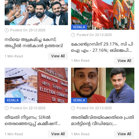
KERALA
Posted On 23-12-2025
Posted On 22-12-2025
നടിയെ ആക്രമിച്ച കേസ്;
കോൺഗ്രസിന് 29.17%, സി പി
അപ്പീൽ നൽകാൻ ഉത്തരവ്
ഐ എം - 27.16%; ബിജെപി
View All
20% കടന്നത്
1 Min Read
View All
1 Min Read
തിരുവനന്തപുരത്ത് മാത്രം,
തദ്ദേശത്തിലെ യഥാർത്ഥ
കണക്ക് പുറത്ത്
KERALA
KERALA
Posted On 22-12-2025
Posted On 22-12-2025
തീയതി നീട്ടണം; SIRൽ
അതിജീവിതയ്‌ക്കെതിരെ പ്രതി
തെരഞ്ഞെടുപ്പ് കമ്മീഷന്
മാർട്ടിന്റെ വീഡിയോ;
കത്തയച്ച് കേരളം
പ്രചരിപ്പിച്ച മൂന്നുപേർ
View All
View All
1 Min Read
1 Min Read
അറസ്റ്റിൽ; നൂറോളം