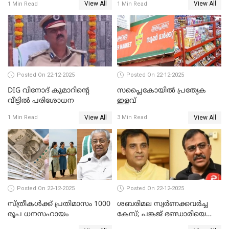
View All
View All
1 Min Read
1 Min Read
വിജയന്‍
പീഡനം
Posted On 22-12-2025
Posted On 22-12-2025
DIG വിനോദ് കുമാറിന്റെ
സപ്ലൈകോയിൽ പ്രത്യേക
വീട്ടില്‍ പരിശോധന
ഇളവ്
View All
View All
1 Min Read
3 Min Read
Posted On 22-12-2025
Posted On 22-12-2025
സ്ത്രീകള്‍ക്ക് പ്രതിമാസം 1000
ശബരിമല സ്വര്‍ണക്കവര്‍ച്ച
രൂപ ധനസഹായം
കേസ്; പങ്കജ് ഭണ്ഡാരിയെയും
ഗോവര്‍ധനെയും കസ്റ്റഡിയില്‍