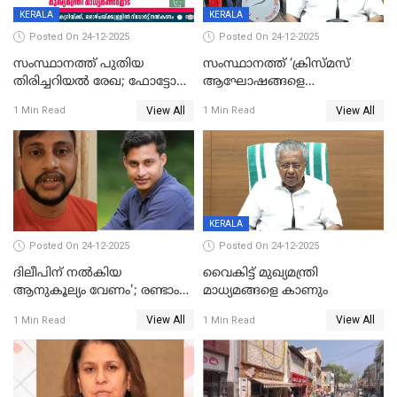
KERALA
KERALA
Posted On 24-12-2025
Posted On 24-12-2025
സംസ്ഥാനത്ത് പുതിയ
സംസ്ഥാനത്ത് ‘ക്രിസ്മസ്
തിരിച്ചറിയല്‍ രേഖ; ഫോട്ടോ
ആഘോഷങ്ങളെ
പതിപ്പിച്ച നേറ്റിവിറ്റി കാര്‍ഡ്
കടന്നാക്രമിയ്ക്കുന്നു; എല്ലാ
View All
View All
1 Min Read
1 Min Read
നല്‍കുമെന്ന് മുഖ്യമന്ത്രി; SIR
ആക്രമണങ്ങൾക്കും പിന്നിലും
ഹെല്‍പ് ഡസ്‌കുകള്‍
സംഘപരിവാർ’; മുഖ്യമന്ത്രി
ആരംഭിക്കാന്‍ മന്ത്രിസഭാ
യോഗ തീരുമാനം
KERALA
Posted On 24-12-2025
Posted On 24-12-2025
ദിലീപിന് നല്‍കിയ
വൈകിട്ട് മുഖ്യമന്ത്രി
ആനുകൂല്യം വേണം'; രണ്ടാം
മാധ്യമങ്ങളെ കാണും
പ്രതി മാര്‍ട്ടിന്‍
View All
View All
1 Min Read
1 Min Read
ഹൈക്കോടതിയില്‍