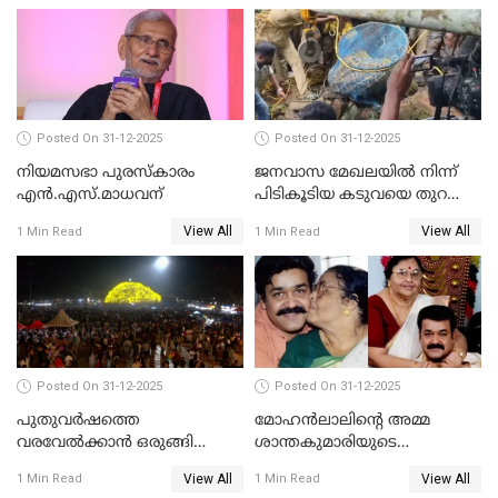
Posted On 31-12-2025
Posted On 31-12-2025
നിയമസഭാ പുരസ്‌കാരം
ജനവാസ മേഖലയിൽ നിന്ന്
എൻ.എസ്.മാധവന്
പിടികൂടിയ കടുവയെ തുറന്നു
വിട്ടു
View All
View All
1 Min Read
1 Min Read
Posted On 31-12-2025
Posted On 31-12-2025
പുതുവര്‍ഷത്തെ
മോഹന്‍ലാലിന്റെ അമ്മ
വരവേല്‍ക്കാന്‍ ഒരുങ്ങി
ശാന്തകുമാരിയുടെ
ലോകം
സംസ്‌കാരം ഇന്ന്
View All
View All
1 Min Read
1 Min Read