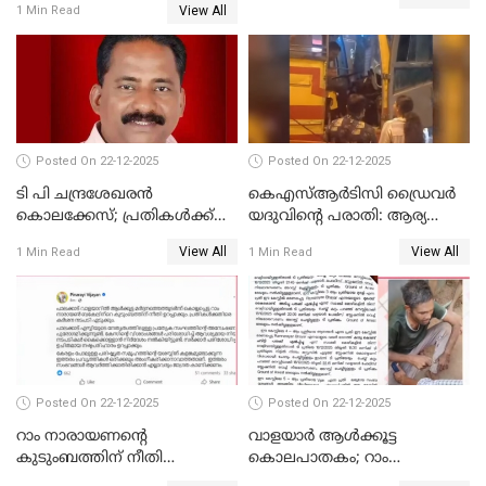
View All
1 Min Read
അസോസിയേറ്റ് അംഗങ്ങൾ;
അസോസിയേറ്റ്
അംഗമാകാനില്ലെന്നും
UDFലേക്കില്ലെന്നും
വിഷ്ണുപുരം ചന്ദ്രശേഖരൻ
Posted On 22-12-2025
Posted On 22-12-2025
ടി പി ചന്ദ്രശേഖരന്‍
കെഎസ്ആർടിസി ഡ്രൈവർ
കൊലക്കേസ്; പ്രതികള്‍ക്ക്
യദുവിന്റെ പരാതി: ആര്യ
വീണ്ടും പരോള്‍
രാജേന്ദ്രനും സച്ചിൻ ദേവിനും
View All
View All
1 Min Read
1 Min Read
കോടതി നോട്ടീസ്
Posted On 22-12-2025
Posted On 22-12-2025
റാം നാരായണന്റെ
വാളയാർ ആൾക്കൂട്ട
കുടുംബത്തിന് നീതി
കൊലപാതകം; റാം
ഉറപ്പാക്കും; പിണറായി
നാരായണൻ നേരിട്ടത് ക്രൂര