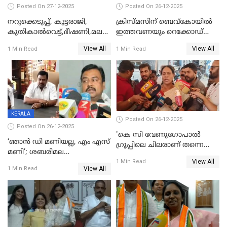
Posted On 27-12-2025
Posted On 26-12-2025
നറുക്കെടുപ്പ്, കൂട്ടരാജി,
ക്രിസ്മസിന് ബെവ്‌കോയിൽ
കുതികാൽവെട്ട്,ഭീഷണി,മലബാറിലാകട്ടെ
ഇത്തവണയും റെക്കോഡ്
ട്വിസ്റ്റോട് ട്വിസ്റ്റും; അടിമുടി
വിൽപ്പന;കഴിഞ്ഞവർഷത്തേക്ക
View All
View All
1 Min Read
1 Min Read
നാടകീയമായി പഞ്ചായത്ത്
53 കോടി രൂപയുടെ അധിക
പ്രസിഡന്‍റ് തെരഞ്ഞെടുപ്പ്
വിൽപ്പന; മലയാളി കുടിച്ചു
തീർത്തത് 333 കോടിയുടെ
മദ്യം
KERALA
Posted On 26-12-2025
Posted On 26-12-2025
'കെ സി വേണുഗോപാല്‍
‘ഞാൻ ഡി മണിയല്ല, എം എസ്
ഗ്രൂപ്പിലെ ചിലരാണ് തന്നെ
മണി’; ശബരിമല
തഴഞ്ഞത്'; ലാലി ജെയിംസ്
View All
സ്വർണക്കവർച്ചയുമായി ഒരു
1 Min Read
View All
1 Min Read
ബന്ധവും ഇല്ലെന്ന് എസ്ഐടി
ചോദ്യം ചെയ്ത ദിണ്ടിഗലിലെ
വ്യവസായി