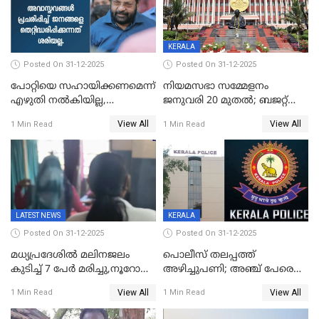
KERALA
Posted On 31-12-2025
Posted On 31-12-2025
പോറ്റിയെ സഹായിക്കണമെന്ന്
നിയമസഭാ സമ്മേളനം
എഴുതി നൽകിയില്ല,
ജനുവരി 20 മുതല്‍; ബജറ്റ്
ജനങ്ങളെ
അവതരണം അവസാനവാരം;
View All
View All
1 Min Read
1 Min Read
തെറ്റിദ്ധരിപ്പിക്കരുത്,
മന്ത്രിസഭാ
സാങ്കൽപ്പിക കഥകൾ
യോഗതീരുമാനങ്ങൾ
പ്രചരിപ്പിക്കുന്നുവെന്നും
കടകംപള്ളി സുരേന്ദ്രൻ
LATEST NEWS
KERALA
Posted On 31-12-2025
Posted On 31-12-2025
മധ്യപ്രദേശിൽ മലിനജലം
പൊലീസ് തലപ്പത്ത്
കുടിച്ച് 7 പേർ മരിച്ചു,നൂറോളം
അഴിച്ചുപണി; അഞ്ച് പേരെ
പേർ ഗുരുതരാവസ്ഥയിൽ
ഐജി റാങ്കിലേക്ക്
View All
View All
1 Min Read
1 Min Read
ഉയർത്തി,അജിതാ ബീഗം
ക്രൈംബ്രാഞ്ച് ഐജി,