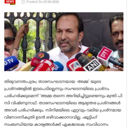
Posted On 02-06-2026
തിരുവനന്തപുരം; താരസംഘടനയായ അമ്മ' യുടെ
പ്രശ്നങ്ങളിൽ ഇടപെടില്ലെന്നും സംഘടനയിലെ പ്രശ്നം
പരിഹരിക്കുമെന്ന് 'അമ്മ തന്നെ അറിയിച്ചിട്ടുണ്ടെന്നും മന്ത്രി പി
സി വിഷ്ണുനാഥ്. താരസംഘടനയിലെ ആഭ്യന്തര പ്രശ്‍നങ്ങൾ
അവർ പരിഹരിക്കും. സിനിമയിലെ ഏറ്റവും വലിയ പ്രശ്നമായ
വിനോദനികുതി ഉടൻ ഒഴിവാക്കാനാവില്ല. ഷൂട്ടിംഗ്
സംബന്ധിയായ കാര്യങ്ങൾക്ക് ഏകജാലക സംവിധാനം