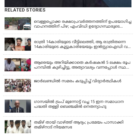
RELATED STORIES
KERALA
വെള്ളപ്പൊക്ക രക്ഷാപ്രവര്‍ത്തനത്തിന് ഉപയോഗിച്ച
വാഹനത്തിന് പിഴ; എംവിഡി ഉദ്യോഗസ്ഥരുടെ
സസ്പെൻഷൻ പിൻവലിച്ചു
KERALA
രാത്രി 14കാരിയുടെ വീട്ടിലെത്തി, ആ രാത്രിതന്നെ
14കാരിയുടെ കൂട്ടുകാരിയേയും ഇൻസ്റ്റാഐഡി വഴി
വിളിച്ചുവരുത്തി 23കാരൻ ഒരുമിച്ച് പീഡിപ്പിച്ചു;
LATEST NEWS
ഇൻസ്റ്റ ബ്ലോക്കാക്കിയതോടെ പരാതി, അറസ്റ്റ്
ആരെയും അറിയിക്കാതെ കർഷകൻ 5 ലക്ഷം രൂപ
പറമ്പിൽ കുഴിച്ചിട്ടു, അത്യാവശ്യം വന്നപ്പോൾ സ്ഥലം
മറന്നു, 1 കൊല്ലം കഴിഞ്ഞ് കണ്ടപ്പോൾ നെഞ്ച്
തകർന്നു!
ജാര്‍ഖണ്ഡില്‍ സമരം കടുപ്പിച്ച് വിദ്യാര്‍ത്ഥികള്‍
ഗാസയില്‍ ട്രംപ് മുന്നോട്ട് വച്ച 15 ഇന സമാധാന
പദ്ധതി തള്ളി ബെഞ്ചമിന്‍ നെതന്യാഹു
തമിഴ് തായ് വാഴ്ത്ത് ആദ്യം; പ്രമേയം പാസാക്കി
തമിഴ്‌നാട് നിയമസഭ