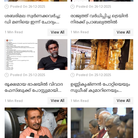
Posted On 26-12-2025
Posted On 26-12-2025
ശബരിമല സ്വര്‍ണക്കവര്‍ച്ച;
രാജ്യത്ത് വര്‍ധിപ്പിച്ച ട്രെയിന്‍
ഡി മണിയെ ഇന്ന് ചോദ്യം
നിരക്ക് പ്രാബല്യത്തില്‍
ചെയ്യും
View All
View All
1 Min Read
1 Min Read
Posted On 25-12-2025
Posted On 25-12-2025
രൂക്ഷമായ ഭാഷയിൽ വിവാദ
ഉണ്ണികൃഷ്ണന്‍ പോറ്റിയെയും
ഫേസ്ബുക്ക് പോസ്റ്റുമായി
സുധീഷ് കുമാറിനെയും
നടൻ വിനായകൻ
വീണ്ടും ചോദ്യം ചെയ്ത് SIT
View All
View All
1 Min Read
1 Min Read