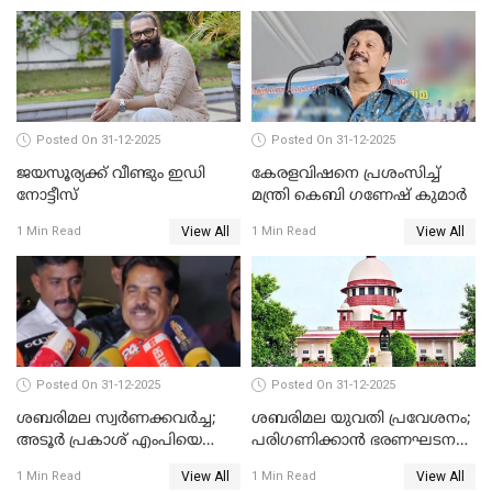
Posted On 31-12-2025
Posted On 31-12-2025
ജയസൂര്യക്ക് വീണ്ടും ഇഡി
കേരളവിഷനെ പ്രശംസിച്ച്
നോട്ടീസ്
മന്ത്രി കെബി ഗണേഷ് കുമാര്‍
View All
View All
1 Min Read
1 Min Read
Posted On 31-12-2025
Posted On 31-12-2025
ശബരിമല സ്വര്‍ണക്കവര്‍ച്ച;
ശബരിമല യുവതി പ്രവേശനം;
അടൂര്‍ പ്രകാശ് എംപിയെ
പരിഗണിക്കാന്‍ ഭരണഘടന
ചോദ്യം ചെയ്യാൻ SIT
ബെഞ്ച്
View All
View All
1 Min Read
1 Min Read