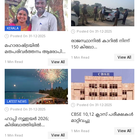
എസ്.ശ്യാംസുന്ദർ
ഇന്റലിജൻസ് ഐജി
KERALA
Posted On 31-12-2025
Posted On 31-12-2025
രാജസ്ഥാനിൽ കാറിൽ നിന്ന്
മഹാരാഷ്ട്രയിൽ
150 കിലോ
മതപരിവർത്തനം ആരോപിച്ചു
സ്ഫോടകവസ്തുക്കൾ
View All
അറസ്റ്റിലായ മലയാളി
1 Min Read
പിടികൂടി
View All
1 Min Read
വൈദികനും ഭാര്യയ്ക്കും
ഉൾപ്പെടെ 11പേർക്കും ജാമ്യം
LATEST NEWS
Posted On 31-12-2025
Posted On 31-12-2025
CBSE 10,12 ക്ലാസ് പരീക്ഷകള്‍
ഹാപ്പി ന്യൂഇയർ 2026;
മാറ്റിവച്ചു
കിരിബാത്തിയിൽ
View All
പുതുവർഷമെത്തി
1 Min Read
View All
1 Min Read