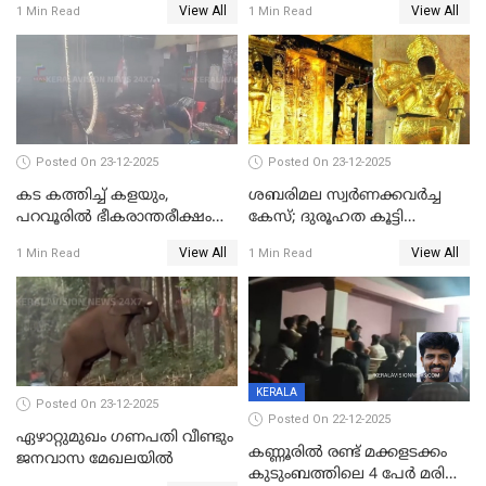
View All
View All
1 Min Read
1 Min Read
വേണ്ടിയുള്ള
മേയറാകില്ല
പിടിവലിക്കിടയിൽ
അപ്പൂപ്പനെതിരെ പോക്സോ
കേസ് ഒടുവിൽ 4 ജീവനുകൾ
പൊലിഞ്ഞു
Posted On 23-12-2025
Posted On 23-12-2025
കട കത്തിച്ച് കളയും,
ശബരിമല സ്വര്‍ണക്കവര്‍ച്ച
പറവൂരില്‍ ഭീകരാന്തരീക്ഷം
കേസ്; ദുരൂഹത കൂട്ടി
സൃഷ്ടിച്ച് കുട്ടി ലഹരിസംഘം
വിദേശവ്യവസായിയുടെ മൊഴി
View All
View All
1 Min Read
1 Min Read
KERALA
Posted On 23-12-2025
Posted On 22-12-2025
ഏഴാറ്റുമുഖം ഗണപതി വീണ്ടും
കണ്ണൂരിൽ രണ്ട് മക്കളടക്കം
ജനവാസ മേഖലയിൽ
കുടുംബത്തിലെ 4 പേർ മരിച്ച