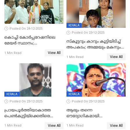
KERALA
Posted On 24-12-2025
Posted On 23-12-2025
കൊച്ചി കോര്‍പ്പറേഷനിലെ
സ്കൂട്ടറും കാറും കൂട്ടിയിടിച്ച്
മേയര്‍ സ്ഥാനം;
അപകടം; അമ്മയും മകനും
കോണ്‍ഗ്രസില്‍ അതൃപതി
View All
മരിച്ചു, മറ്റൊരു മകൻ
1 Min Read
രൂക്ഷം
View All
1 Min Read
ഗുരുതരാവസ്ഥയിൽ
KERALA
KERALA
Posted On 23-12-2025
Posted On 23-12-2025
പ്രായപൂർത്തിയാകാത്ത
ആരും തന്നെ
പെൺകുട്ടിയ്ക്കെതിരെ
ഔദ്യോഗികമായി
ലൈംഗികാതിക്രമം; 36കാരന്
അറിയിച്ചിട്ടില്ല, മേയറെ
View All
View All
1 Min Read
1 Min Read
59 വർഷം തടവും 90,൦൦൦ രൂപ
കണ്ടെത്താൻ ഇന്ന് കോർ