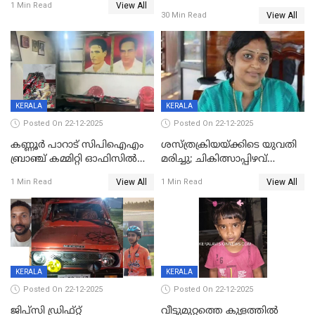
View All
നിലയിൽ
1 Min Read
View All
30 Min Read
KERALA
KERALA
Posted On 22-12-2025
Posted On 22-12-2025
കണ്ണൂർ പാറാട് സിപിഐഎം
ശസ്ത്രക്രിയയ്‌ക്കിടെ യുവതി
ബ്രാഞ്ച് കമ്മിറ്റി ഓഫിസിൽ
മരിച്ചു; ചികിത്സാപ്പിഴവ്
തീയിട്ടു; നേതാക്കളുടെ
ആരോപിച്ച് ബന്ധുക്കൾ;
View All
View All
1 Min Read
1 Min Read
ചിത്രങ്ങളടക്കം കത്തിയ
സംഭവം മാവേലിക്കരയിൽ
നിലയിൽ
KERALA
KERALA
Posted On 22-12-2025
Posted On 22-12-2025
ജിപ്സി ഡ്രിഫ്റ്റ്
വീട്ടുമുറ്റത്തെ കുളത്തിൽ