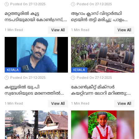
Posted On 27-12-2025
Posted On 27-12-2025
മറ്റത്തൂരിൽ കൂട്ട
ആറാം ക്ലാസ് വിദ്യാർത്ഥി
നടപടിയുമായി കോണ്‍ഗ്രസ്,
ട്രെയിൻ തട്ടി മരിച്ചു; പാളം
ബിജെപി പാളയത്തിലെത്തിയ
മുറിച്ചുകടക്കുന്നതിനിടെ
View All
View All
1 Min Read
1 Min Read
എട്ട് പേര്‍ ഉള്‍പ്പെടെ
അപകടം മലപ്പുറത്ത്
പത്തുപേരെ പുറത്താക്കി,
ചൊവ്വന്നൂരിലും നടപടി
KERALA
KERALA
Posted On 27-12-2025
Posted On 27-12-2025
കണ്ണൂരിൽ യു.പി
കോണ്‍ക്രീറ്റ് മിക്‌സര്‍
സ്വദേശിയുടെ മരണത്തിൽ
കയറ്റിവന്ന ലോറി മറിഞ്ഞു;
അഞ്ചംഗ സംഘത്തിനെതിരെ
രണ്ടുപേര്‍ക്ക് ദാരുണാന്ത്യം;
View All
View All
1 Min Read
1 Min Read
കേസ്; തർക്കമുണ്ടായത്
അപകടം കണ്ണൂരിൽ
ഫേഷ്യലിന് 300 രൂപ
ആവശ്യപ്പെട്ടതിനെച്ചൊല്ലി