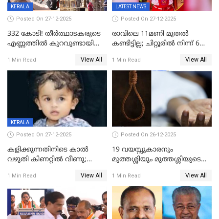
KERALA
LATEST NEWS
Posted On 27-12-2025
Posted On 27-12-2025
332 കോടി! തീർത്ഥാടകരുടെ
രാവിലെ 11മണി മുതൽ
എണ്ണത്തിൽ കുറവുണ്ടായിട്ടും
കണ്ടിട്ടില്ല; ചിറ്റൂരിൽ നിന്ന് 6
ശബരിമലയിൽ വരുമാനം
വയസ്സുകാരനെ കാണാതായി
View All
View All
1 Min Read
1 Min Read
കുതിച്ചുയരുന്നു
KERALA
Posted On 27-12-2025
Posted On 26-12-2025
കളിക്കുന്നതിനിടെ കാൽ
19 വയസ്സുകാരനും
വഴുതി കിണറ്റിൽ വീണു;
മുത്തശ്ശിയും മുത്തശ്ശിയുടെ
ഒന്നര വയസ്സുകാരന്
സഹോദരിയും വീട്ടിൽ തൂങ്ങി
View All
View All
1 Min Read
1 Min Read
ദാരുണാന്ത്യം
മരിച്ചനിലയിൽ