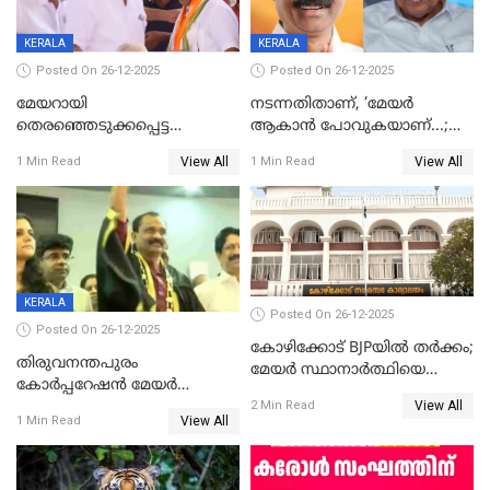
KERALA
KERALA
Posted On 26-12-2025
Posted On 26-12-2025
മേയറായി
നടന്നതിതാണ്, ‘മേയർ
തെരഞ്ഞെടുക്കപ്പെട്ട
ആകാൻ പോവുകയാണ്...;
ശേഷമുള്ള പി ഇന്ദിരയുടെ
ആവട്ടെ, അഭിനന്ദനങ്ങൾ’;
View All
View All
1 Min Read
1 Min Read
ആദ്യ വോട്ട് അസാധു; കണ്ണൂർ
മുഖ്യമന്ത്രിയുടെ ഓഫീസ്
ഡെപ്യൂട്ടി മേയർ സ്ഥാനത്ത്
തന്നെ വിശദീകരിയ്ക്കുന്നു;
താഹിറിന് വിജയം
സത്യമിതാണ്
KERALA
Posted On 26-12-2025
Posted On 26-12-2025
കോഴിക്കോട് BJPയിൽ തർക്കം;
തിരുവനന്തപുരം
മേയർ സ്ഥാനാർത്ഥിയെ
കോര്‍പ്പറേഷന്‍ മേയര്‍
പരസ്യമായി പ്രഖ്യാപിച്ചില്ല
View All
തെരഞ്ഞെടുപ്പ്; സിപിഐഎം
2 Min Read
View All
1 Min Read
ഹൈക്കോടതിയിലേക്ക്;
സത്യപ്രതിജ്ഞ ചടങ്ങില്‍
ചട്ടലംഘനമെന്ന് പാർട്ടി