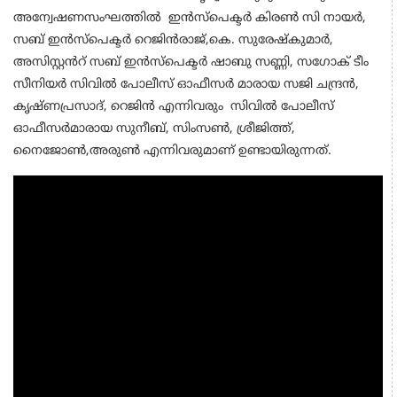
അന്വേഷണസംഘത്തിൽ ഇൻസ്പെക്ടർ കിരൺ സി നായർ,
സബ് ഇൻസ്പെക്ടർ റെജിൻരാജ്,കെ. സുരേഷ്കുമാർ,
അസിസ്റ്റൻറ് സബ് ഇൻസ്പെക്ടർ ഷാബു സണ്ണി, സഗോക് ടീം
സീനിയർ സിവിൽ പോലീസ് ഓഫീസർ മാരായ സജി ചന്ദ്രൻ,
കൃഷ്ണപ്രസാദ്, റെജിൻ എന്നിവരും സിവിൽ പോലീസ്
ഓഫീസർമാരായ സുനീബ്, സിംസൺ, ശ്രീജിത്ത്,
നൈജോൺ,അരുൺ എന്നിവരുമാണ് ഉണ്ടായിരുന്നത്.