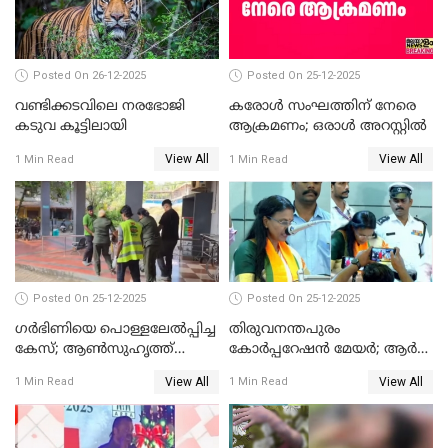
Posted On 26-12-2025
Posted On 25-12-2025
വണ്ടിക്കടവിലെ നരഭോജി
കരോള്‍ സംഘത്തിന് നേരെ
കടുവ കൂട്ടിലായി
ആക്രമണം; ഒരാള്‍ അറസ്റ്റില്‍
View All
View All
1 Min Read
1 Min Read
Posted On 25-12-2025
Posted On 25-12-2025
ഗര്‍ഭിണിയെ പൊള്ളലേല്‍പ്പിച്ച
തിരുവനന്തപുരം
കേസ്; ആണ്‍സുഹൃത്ത്
കോര്‍പ്പറേഷന്‍ മേയർ; ആര്‍
പിടിയില്‍
ശ്രീലേഖയ്ക്ക് മുൻതൂക്കം
View All
View All
1 Min Read
1 Min Read