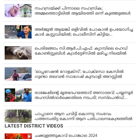
ഫിറോസ് എംഎൽഎ
സഹസ്രയ്ക്ക് പിന്നാലെ സഹസ്രിക;
അമ്മത്തൊട്ടിലില്‍ ആയിരത്തി ഒന്ന് കുഞ്ഞുങ്ങള്‍
KERALA
അർജുൻ ആയങ്കി ഒളിവിൽ പോകാൻ ഉപയോഗിച്ച
കാർ കസ്റ്റഡിയിൽ; പൊലീസിന് കിട്ടിയ
വാഹനത്തിന്റെ ഉടമ അർജുന്റെ ഭാര്യ
പെരിങ്ങോം സി.ആർ.പി.എഫ്. ക്യാമ്പിലെ ഹെഡ്
കോൺസ്റ്റബിൾ ക്വാർട്ടേഴ്സിൽ മരിച്ച നിലയിൽ
LATEST NEWS
'ഓപ്പറേഷൻ റോളക്സ്'; പോക്സോ കേസിൽ
ഗുണ്ടാ തലവൻ സാഗേഷ് കുമ്പാളി അറസ്റ്റിൽ
KERALA
രാജേഷിന്റെ മൃതദേഹത്തോട് അനാദരവ്: പയ്യന്നൂർ
തഹസിൽദാർക്കെതിരെ നടപടി; സസ്പെൻഡ്
ചെയ്യാൻ നിർദേശം നൽകി മന്ത്രി
KERALA
പാപ്പാനെ ആന ചവിട്ടി കൊന്നു; സംഭവം
പത്തനംതിട്ട കോന്നി ആന പരിപാലനകേന്ദ്രത്തിൽ
LATEST DISTRICT VIDEOS
ചക്കുളത്തുകാവ് പൊങ്കാല 2024