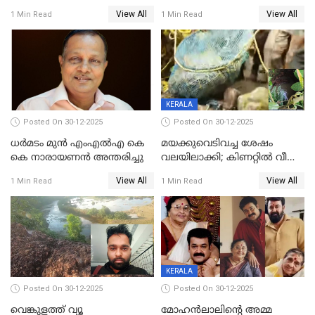
ഓട്ടോ വളഞ്ഞ് ദമ്പതികളെ
വിദ്യാർഥികളെ ട്യൂഷൻ
View All
View All
1 Min Read
1 Min Read
പിടികൂടി പൊലീസ്
സെന്ററിലെ അധ്യാപകന്‍
മർദിച്ചതായി പരാതി
KERALA
Posted On 30-12-2025
Posted On 30-12-2025
ധർമടം മുൻ എംഎല്‍എ കെ
മയക്കുവെടിവച്ച ശേഷം
കെ നാരായണന്‍ അന്തരിച്ചു
വലയിലാക്കി; കിണറ്റിൽ വീണ
കടുവയെ പുറത്തെത്തിച്ചു
View All
View All
1 Min Read
1 Min Read
KERALA
Posted On 30-12-2025
Posted On 30-12-2025
വെങ്കുളത്ത് വ്യൂ
മോഹന്‍ലാലിന്‍റെ അമ്മ