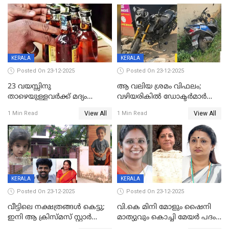
പിഴയും ശിക്ഷ
കമ്മിറ്റി കൂടിയില്ല';
അതൃപ്തിയുമായി ദീപ്തി മേരി
വർഗീസ്
KERALA
KERALA
Posted On 23-12-2025
Posted On 23-12-2025
23 വയസ്സിനു
ആ വലിയ ശ്രമം വിഫലം;
താഴെയുള്ളവർക്ക് മദ്യം
വഴിയരികില്‍ ‌ഡോക്ടര്‍മാര്‍
നൽകിയതിനെതിരെ കർശന
ശസ്ത്രക്രിയ നടത്തിയ ലിനു
View All
View All
1 Min Read
1 Min Read
നടപടി;സ്ഥാപനങ്ങൾക്കെതിരെ
മരണത്തിന് കീഴടങ്ങി
രണ്ട് കേസുകൾ
KERALA
KERALA
Posted On 23-12-2025
Posted On 23-12-2025
വീട്ടിലെ നക്ഷത്രങ്ങൾ കെട്ടു;
വി.കെ മിനി മോളും ഷൈനി
ഇനി ആ ക്രിസ്മസ് സ്റ്റാർ
മാത്യുവും കൊച്ചി മേയർ പദം
മാത്രം; പൈതങ്ങൾക്ക്
പങ്കിടും; ദീപ്തി മേരി വർഗീസ്