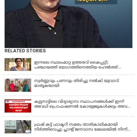
RELATED STORIES
KERALA
ഇന്നലെ സ്ഥലംമാറ്റ ഉത്തരവ് കൈപ്പറ്റി;
പഞ്ചായത്ത് യോഗത്തിനെത്തിയ ഹെല്‍ത്ത്
ഇന്‍സ്‌പെക്ടര്‍ കുഴഞ്ഞുവീണു മരിച്ചു
സ്വർണ്ണവും പണവും തിരിച്ചു നൽകി യുവാവ്
മാതൃകയായി
കുട്ടനാട്ടിലെ വിദ്യാഭ്യാസ സ്ഥാപനങ്ങൾക്ക് ഇന്ന്
അവധി പ്രൊഫഷണൽ കോളേജുകൾക്കും അവധി
ബാധകം
KERALA
ഫ്രഷ് കട്ട് ഫാക്ടറി സമരം താത്കാലികമായി
നിർത്തിവെച്ചു; പ്ലാൻ്റ് ജനവാസ മേഖലയിൽ നിന്ന്
മാറ്റാൻ കമ്പനി സന്നദ്ധത അറിയിച്ചതായി പി.കെ
KERALA