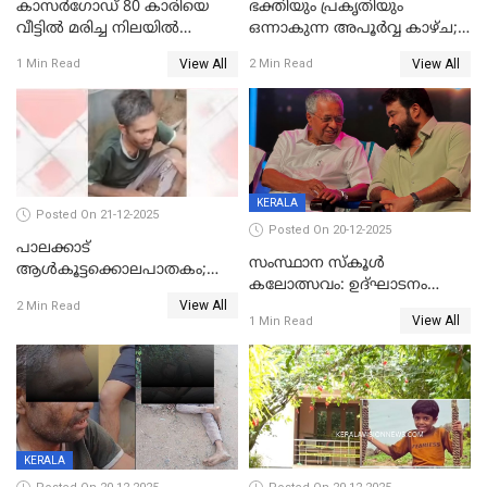
കാസർഗോഡ് 80 കാരിയെ
ഭക്തിയും പ്രകൃതിയും
വീട്ടിൽ മരിച്ച നിലയിൽ
ഒന്നാകുന്ന അപൂര്‍വ്വ കാഴ്ച;
കണ്ടെത്തി
ഭക്തർക്ക്
View All
View All
1 Min Read
2 Min Read
കാഴ്ചാനുഭവമൊരുക്കി
ശബരീ നന്ദനം
KERALA
Posted On 21-12-2025
Posted On 20-12-2025
പാലക്കാട്‌
സംസ്ഥാന സ്കൂൾ
ആൾകൂട്ടക്കൊലപാതകം;
കലോത്സവം: ഉദ്ഘാടനം
അന്വേഷണം
View All
മുഖ്യമന്ത്രി, സമാപനത്തിൽ
2 Min Read
ഊർജ്ജിതമാക്കിമാക്കി
View All
1 Min Read
മുഖ്യാതിഥിയായി
ക്രൈംബ്രാഞ്ച്
മോഹൻലാൽ
KERALA