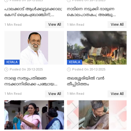
Posted On 20-12-2025
Posted On 20-12-2025
പാലക്കാട് ആൾക്കൂട്ടക്കൊല;
നാടിനെ നടുക്കി ദാരുണ
കേസ് ക്രൈംബ്രാഞ്ചിന്;
കൊലപാതകം; അഞ്ചു
DYSPയുടെ നേതൃത്വത്തിൽ
വയസ്സുകാരനെ 'അമ്മ
View All
View All
1 Min Read
1 Min Read
അന്വേഷിക്കും
കഴുത്തുഞെരിച്ച് കൊന്നു
KERALA
KERALA
Posted On 20-12-2025
Posted On 20-12-2025
നാളെ സത്യപ്രതിജ്ഞ
തലശ്ശേരിയിൽ വൻ
നടക്കാനിരിക്കെ പഞ്ചായത്ത്
തീപ്പിടിത്തം
മെമ്പർ മരിച്ചു
View All
View All
1 Min Read
1 Min Read