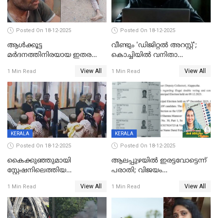
Posted On 18-12-2025
Posted On 18-12-2025
ആൾക്കൂട്ട
വീണ്ടും 'ഡിജിറ്റല്‍ അറസ്റ്റ്';
മർദനത്തിനിരയായ ഇതര
കൊച്ചിയില്‍ വനിതാ
സംസ്ഥാന തൊഴിലാളി മരിച്ചു;
ഡോക്ടര്‍ക്ക് നഷ്ടമായത് 6.38
View All
View All
1 Min Read
1 Min Read
നടുക്കുന്ന സംഭവം
കോടി രൂപ
വാളയാറിൽ
KERALA
KERALA
Posted On 18-12-2025
Posted On 18-12-2025
കൈക്കുഞ്ഞുമായി
ആലപ്പുഴയിൽ ഇരട്ടവോട്ടെന്ന്
സ്റ്റേഷനിലെത്തിയ
പരാതി; വിജയം
യുവതിയ്ക്ക് മർദ്ദനം; സിഐ
റദ്ദാക്കണമെന്ന് വലിയമരം
View All
View All
1 Min Read
1 Min Read
കരണത്തടിച്ചു; CC ടിവി
വാർഡിലെ എൽഡിഎഫ്
ദൃശ്യങ്ങൾ പുറത്ത്
സ്ഥാനാർത്ഥി