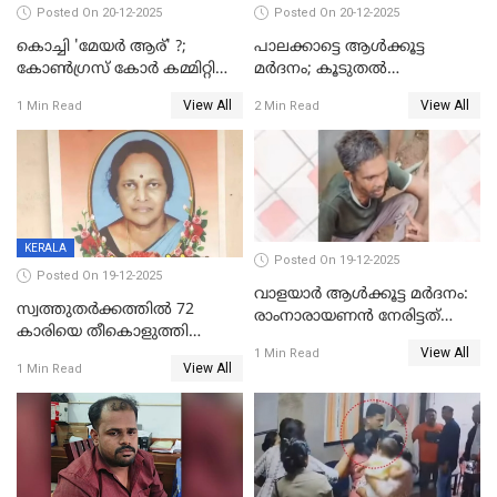
Posted On 20-12-2025
Posted On 20-12-2025
കൊച്ചി 'മേയർ ആര്' ?;
പാലക്കാട്ടെ ആള്‍ക്കൂട്ട
കോണ്‍ഗ്രസ് കോര്‍ കമ്മിറ്റി
മര്‍ദനം; കൂടുതല്‍
യോഗം ചൊവ്വാഴ്ച
അറസ്റ്റുണ്ടാവും, മര്‍ദിച്ചത് 15
View All
View All
1 Min Read
2 Min Read
അംഗ സംഘമെന്ന് വിവരം
KERALA
Posted On 19-12-2025
Posted On 19-12-2025
വാളയാർ ആൾക്കൂട്ട മർദനം:
സ്വത്തുതര്‍ക്കത്തില്‍ 72
രാംനാരായണൻ നേരിട്ടത്
കാരിയെ തീകൊളുത്തി
കൊടും ക്രൂരത; ശരീരത്തിൽ
View All
കൊന്നു;
1 Min Read
നാൽപ്പതിലേറെ
View All
1 Min Read
ക്രൂരകൊലപാതകത്തില്‍
മുറിവുകളെന്ന് പോസ്റ്റ്‌മോർട്ടം
സഹോദരിപുത്രന് ജീവപര്യന്തം
റിപ്പോർട്ട്