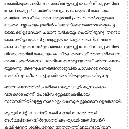
പരാതിയുടെ അടിസ്ഥാനത്തിൽ ഈസ്റ്റ് പോലീസ് സ്റ്റേഷനിൽ
കേസ് രജിസ്റ്റർ ചെയ്ത് അന്വേഷണം ആരംഭിക്കുകയും
ചെയ്തു.മോഷ്ടിച്ച ബൈക്കുമായി പ്രതി ഹെൽമറ്റില്ലാതെ
യാത്രചെയ്യുകയും ഇതിൽ പിഴയടയ്ക്കണമെന്നാവശ്യപെട്ട്
ബൈക്ക് ഉടമസ്ഥന് ചലാൻ വരികയും ചെയ്തിരുന്നു. തൻെറ
ബൈക്ക് ഉപയോഗിച്ച ആളുടെ ഫോട്ടോ ചലാനിൽ കണ്ട
ബൈക്ക് ഉടമസ്ഥൻ ഉടൻതന്നെ ഈസ്റ്റ് പോലീസ് സ്റ്റേഷനിൽ
വിവരം അറിയിക്കുകയും ചെയ്തു. ബൈക്ക് അന്വേഷിക്കുന്ന
സംഘം ഉടൻതന്നെ ചലാനിലെ ഫോട്ടോയുമായി അന്വേഷണം
തുടർന്നു. അന്വേഷണത്തിനൊടുവിൽ ചാവക്കാട് ലൈറ്റ്
ഹൗസിനുസമീപം വച്ച് പ്രതിയെ പിടികൂടുകയായിരുന്നു.
അന്വേഷണത്തിൽ പ്രതിക്ക് ഗുരുവായൂർ കുന്നംകുളം
വാഴക്കാട് എന്നീ പോലീസ് സ്റ്റേഷനുകളിലായി
സമാനരീതിയിലുള്ള നാലോളം കേസുകളുണ്ടെന്ന് വ്യക്തമായി.
തൃശൂർ സിറ്റി പോലീസ് കമ്മീഷണർ നകുൽ ആർ
ദേശ്മുഖിൻെറ നിർദ്ദേശത്തിലും തൃശൂർ അസിസ്റ്റൻറ്
കമ്മീഷണർ ശശീധരൻെറ നേതൃത്വത്തിലുമുണ്ടായിരുന്ന