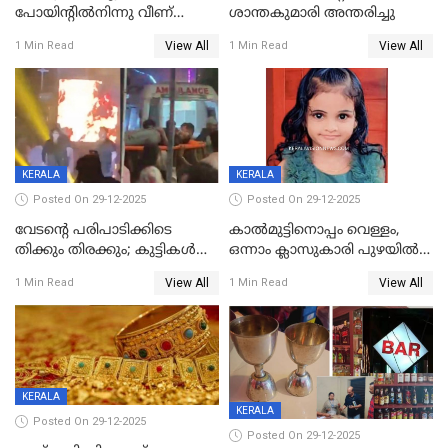
പോയിന്റിൽനിന്നു വീണ്
ശാന്തകുമാരി അന്തരിച്ചു
യുവാവ് മരിച്ചു
View All
View All
1 Min Read
1 Min Read
KERALA
KERALA
Posted On 29-12-2025
Posted On 29-12-2025
വേടന്റെ പരിപാടിക്കിടെ
കാൽമുട്ടിനൊപ്പം വെള്ളം,
തിക്കും തിരക്കും; കുട്ടികള്‍
ഒന്നാം ക്ലാസുകാരി പുഴയിൽ
ഉള്‍പ്പെടെ നിരവധി പേര്‍ക്ക്
മുങ്ങി മരിച്ചു; ദാരുണ സംഭവം
View All
View All
1 Min Read
1 Min Read
പരിക്ക്; പാളം മറികടന്ന
കുട്ടികൾക്കൊപ്പം
യുവാവ് ട്രെയിന്‍ തട്ടി മരിച്ചു
കളിക്കുന്നതിനിടെ
KERALA
KERALA
Posted On 29-12-2025
Posted On 29-12-2025