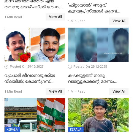
ഇന്ന് മാറിമറിഞ്ഞത് ഏഴു
'ഫിറ്റായാൽ' അളവ്
തവണ; ഒരാഴ്ചയ്ക്ക് ശേഷം
കുറയും,'സ്‌മോൾ കുറവ്
സ്വർണവിലയിൽ ഇടിവ്
View All
പിടികൂടി; ബാറിന് 25,000 രൂപ
1 Min Read
View All
1 Min Read
പിഴ
Posted On 29-12-2025
Posted On 29-12-2025
വ്യാപാരി ജീവനൊടുക്കിയ
കഴക്കൂട്ടത്ത് നാലു
നിലയില്‍; കോണ്‍ഗ്രസ്
വയസ്സുകാരന്റെ മരണം
കൗണ്‍സിലറുടെ
കൊലപാതകം: അമ്മയും
View All
View All
1 Min Read
1 Min Read
മാനസികപീഡനമെന്ന് കുറിപ്പ്
സുഹൃത്തും പൊലീസ്
കസ്റ്റഡിയിൽ
KERALA
KERALA