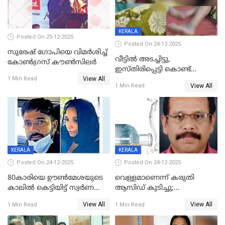
KERALA
Posted On 25-12-2025
Posted On 24-12-2025
സുരേഷ് ഗോപിയെ വിമര്‍ശിച്ച്
വീട്ടിൽ അടച്ചിട്ടു,
കോണ്‍ഗ്രസ് കൗണ്‍സിലര്‍
ഇസ്തിരിപ്പെട്ടി കൊണ്ട്
View All
പൊള്ളിച്ചു; 8 മാസം
1 Min Read
View All
1 Min Read
ഗർഭിണിയായ യുവതിക്ക് ക്രൂര
മർദനം
KERALA
KERALA
Posted On 24-12-2025
Posted On 24-12-2025
80കാരിയെ ഊൺമേശയുടെ
വെള്ളമാണെന്ന് കരുതി
കാലിൽ കെട്ടിയിട്ട് സ്വർണവും
ആസിഡ് കുടിച്ചു;
പണവും കവർന്നു;
ചികിത്സയിലിരുന്ന ആള്‍
View All
View All
1 Min Read
1 Min Read
കൊച്ചുമകനും സുഹൃത്തും
മരിച്ചു
അറസ്റ്റിൽ