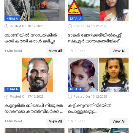
KERALA
KERALA
Posted On 18-12-2025
Posted On 18-12-2025
ധോണിയിൽ റോഡരികിൽ
ടാങ്കർ ലോറിക്കടിയിൽപ്പെട്ട്
കാർ കത്തി ഒരാൾ മരിച്ചു
സ്കൂട്ടർ യാത്രക്കാരിയ്ക്ക്
ദാരുണാന്ത്യം; അപകടം
View All
View All
1 Min Read
1 Min Read
കണ്ടോത്ത് ദേശീയ പാതയിൽ
KERALA
KERALA
Posted On 17-12-2025
Posted On 17-12-2025
കണ്ണൂരിൽ ബിജെപി നിയുക്ത
കളിക്കുന്നതിനിടയിൽ
നഗരസഭാ കൗൺസിലർക്ക് 36
പൊള്ളലേറ്റു;
വർഷം തടവുശിക്ഷ
ചികിത്സയിലായിരുന്ന രണ്ടാം
View All
View All
1 Min Read
1 Min Read
ക്ലാസ് വിദ്യാർത്ഥിനി മരിച്ചു