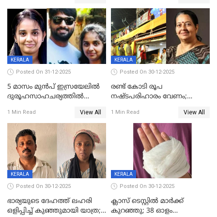
കിടപ്പുമുറിയില്‍ തൂങ്ങി മരിച്ച
ലോറി സ്കൂട്ടറിൽ ഇടിച്ചു :
നിലയിൽ
യുവതിക്ക് ദാരുണാന്ത്യം
KERALA
KERALA
Posted On 31-12-2025
Posted On 30-12-2025
5 മാസം മുൻപ് ഇസ്രയേലിൽ
രണ്ട് കോടി രൂപ
ദുരൂഹസാഹചര്യത്തിൽ
നഷ്ടപരിഹാരം വേണം;
മരിച്ചനിലയിൽ കണ്ടെത്തിയ
ജിസിഡിഎക്ക് വക്കീൽ
View All
View All
1 Min Read
1 Min Read
മലയാളി യുവാവിന്റെ ഭാര്യയും
നോട്ടീസയച്ച് ഉമാ തോമസ്
മരിച്ചു
KERALA
KERALA
Posted On 30-12-2025
Posted On 30-12-2025
ഭാര്യയുടെ ദേഹത്ത് ലഹരി
ക്ലാസ് ടെസ്റ്റിൽ മാർക്ക്
ഒളിപ്പിച്ച് കുഞ്ഞുമായി യാത്ര;
കുറഞ്ഞു; 38 ഓളം