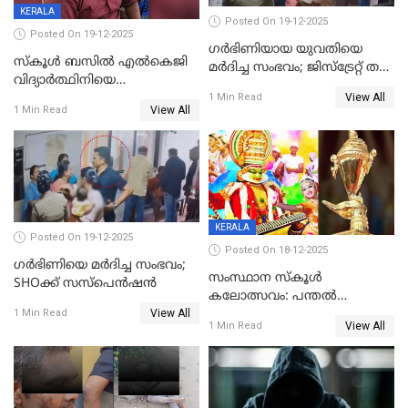
KERALA
Posted On 19-12-2025
Posted On 19-12-2025
ഗര്‍ഭിണിയായ യുവതിയെ
സ്കൂൾ ബസിൽ എൽകെജി
മര്‍ദിച്ച സംഭവം; ജിസ്‌ട്രേറ്റ് തല
വിദ്യാര്‍ത്ഥിനിയെ
അന്വേഷണം വേണമെന്ന്
View All
ലൈംഗികമായി ഉപദ്രവിച്ചു;
1 Min Read
യുവതി
View All
1 Min Read
ക്ലീനര്‍ പിടിയിൽ
KERALA
Posted On 19-12-2025
Posted On 18-12-2025
ഗര്‍ഭിണിയെ മർദിച്ച സംഭവം;
സംസ്ഥാന സ്കൂൾ
SHOക്ക് സസ്പെൻഷൻ
കലോത്സവം: പന്തൽ
View All
കാൽനാട്ടൽ 20 ന്
1 Min Read
View All
1 Min Read