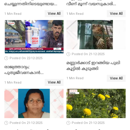
ചെയ്യുന്നതിനിടെയുണ്ടായ
വീണ് മൂന്ന് വയസുകാരി
അപകടം; 14 വയസുകാരന്
മരിച്ചു
View All
View All
1 Min Read
1 Min Read
ദാരുണാന്ത്യം; ജീപ്സി
ഓടിച്ചയാൾ അറസ്റ്റിൽ.
Posted On 21-12-2025
Posted On 22-12-2025
മണ്ണാർക്കാട് ഇറങ്ങിയ പുലി
രാജ്യത്താദ്യം;
കൂട്ടിൽ കുടുങ്ങി
പുതുജീവനേകാൻ
View All
ഷിബുവിന്റെ ഹൃദയം
1 Min Read
View All
1 Min Read
എറണാകുളം സർക്കാർ
ജനറൽ
ആശുപത്രിയിലെത്തിച്ചു
Posted On 21-12-2025
Posted On 21-12-2025