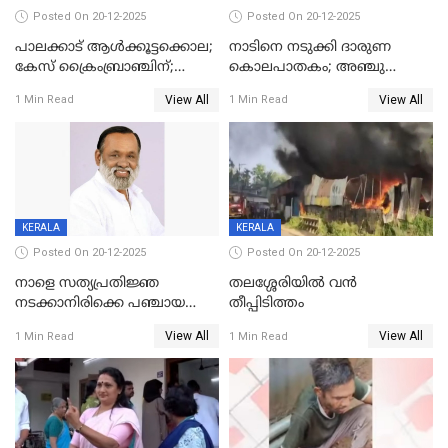
Posted On 20-12-2025
Posted On 20-12-2025
പാലക്കാട് ആൾക്കൂട്ടക്കൊല;
നാടിനെ നടുക്കി ദാരുണ
കേസ് ക്രൈംബ്രാഞ്ചിന്;
കൊലപാതകം; അഞ്ചു
DYSPയുടെ നേതൃത്വത്തിൽ
വയസ്സുകാരനെ 'അമ്മ
View All
View All
1 Min Read
1 Min Read
അന്വേഷിക്കും
കഴുത്തുഞെരിച്ച് കൊന്നു
KERALA
KERALA
Posted On 20-12-2025
Posted On 20-12-2025
നാളെ സത്യപ്രതിജ്ഞ
തലശ്ശേരിയിൽ വൻ
നടക്കാനിരിക്കെ പഞ്ചായത്ത്
തീപ്പിടിത്തം
മെമ്പർ മരിച്ചു
View All
View All
1 Min Read
1 Min Read