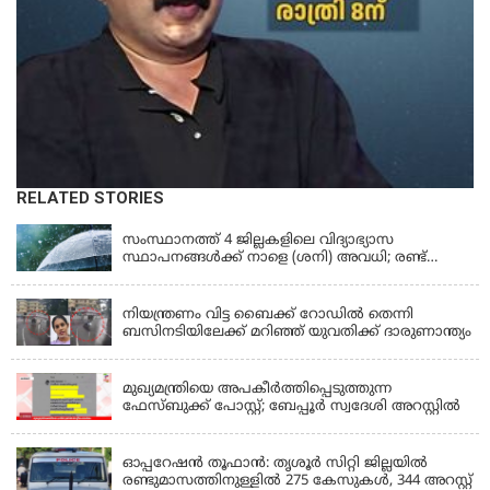
RELATED STORIES
KERALA
സംസ്ഥാനത്ത് 4 ജില്ലകളിലെ വിദ്യാഭ്യാസ
സ്ഥാപനങ്ങൾക്ക് നാളെ (ശനി) അവധി; രണ്ട്
ജില്ലകളിൽ അവധി പ്രൊഫഷണൽ കോളേജുകൾ
KERALA
ഒഴികെ
നിയന്ത്രണം വിട്ട ബൈക്ക് റോഡിൽ തെന്നി
ബസിനടിയിലേക്ക് മറിഞ്ഞ് യുവതിക്ക് ദാരുണാന്ത്യം
KERALA
മുഖ്യമന്ത്രിയെ അപകീർത്തിപ്പെടുത്തുന്ന
ഫേസ്‌ബുക്ക് പോസ്റ്റ്; ബേപ്പൂർ സ്വദേശി അറസ്റ്റിൽ
KERALA
ഓപ്പറേഷൻ തൂഫാൻ: തൃശൂർ സിറ്റി ജില്ലയിൽ
രണ്ടുമാസത്തിനുള്ളിൽ 275 കേസുകൾ, 344 അറസ്റ്റ്