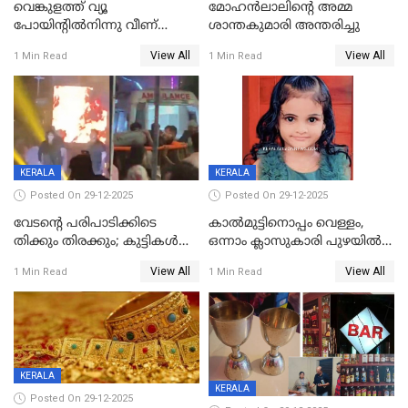
വെങ്കുളത്ത് വ്യൂ
മോഹന്‍ലാലിന്‍റെ അമ്മ
പോയിന്റിൽനിന്നു വീണ്
ശാന്തകുമാരി അന്തരിച്ചു
യുവാവ് മരിച്ചു
View All
View All
1 Min Read
1 Min Read
KERALA
KERALA
Posted On 29-12-2025
Posted On 29-12-2025
വേടന്റെ പരിപാടിക്കിടെ
കാൽമുട്ടിനൊപ്പം വെള്ളം,
തിക്കും തിരക്കും; കുട്ടികള്‍
ഒന്നാം ക്ലാസുകാരി പുഴയിൽ
ഉള്‍പ്പെടെ നിരവധി പേര്‍ക്ക്
മുങ്ങി മരിച്ചു; ദാരുണ സംഭവം
View All
View All
1 Min Read
1 Min Read
പരിക്ക്; പാളം മറികടന്ന
കുട്ടികൾക്കൊപ്പം
യുവാവ് ട്രെയിന്‍ തട്ടി മരിച്ചു
കളിക്കുന്നതിനിടെ
KERALA
KERALA
Posted On 29-12-2025