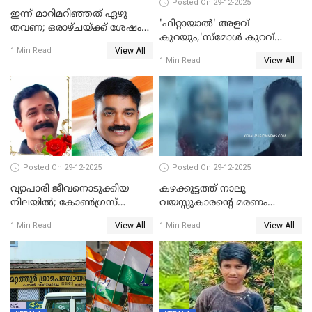
Posted On 29-12-2025
ഇന്ന് മാറിമറിഞ്ഞത് ഏഴു
'ഫിറ്റായാൽ' അളവ്
തവണ; ഒരാഴ്ചയ്ക്ക് ശേഷം
കുറയും,'സ്‌മോൾ കുറവ്
സ്വർണവിലയിൽ ഇടിവ്
View All
പിടികൂടി; ബാറിന് 25,000 രൂപ
1 Min Read
View All
1 Min Read
പിഴ
Posted On 29-12-2025
Posted On 29-12-2025
വ്യാപാരി ജീവനൊടുക്കിയ
കഴക്കൂട്ടത്ത് നാലു
നിലയില്‍; കോണ്‍ഗ്രസ്
വയസ്സുകാരന്റെ മരണം
കൗണ്‍സിലറുടെ
കൊലപാതകം: അമ്മയും
View All
View All
1 Min Read
1 Min Read
മാനസികപീഡനമെന്ന് കുറിപ്പ്
സുഹൃത്തും പൊലീസ്
കസ്റ്റഡിയിൽ