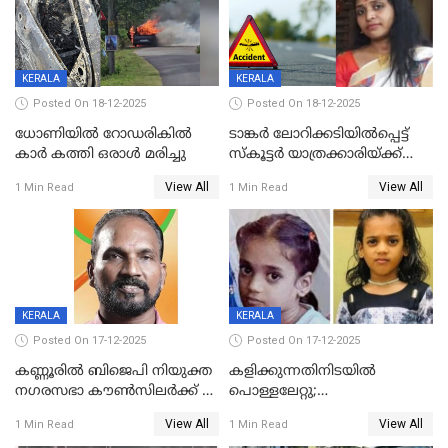
KERALA
KERALA
Posted On 18-12-2025
Posted On 18-12-2025
ധോണിയിൽ റോഡരികിൽ
ടാങ്കർ ലോറിക്കടിയിൽപ്പെട്ട്
കാർ കത്തി ഒരാൾ മരിച്ചു
സ്കൂട്ടർ യാത്രക്കാരിയ്ക്ക്
ദാരുണാന്ത്യം; അപകടം
View All
View All
1 Min Read
1 Min Read
കണ്ടോത്ത് ദേശീയ പാതയിൽ
KERALA
KERALA
Posted On 17-12-2025
Posted On 17-12-2025
കണ്ണൂരിൽ ബിജെപി നിയുക്ത
കളിക്കുന്നതിനിടയിൽ
നഗരസഭാ കൗൺസിലർക്ക് 36
പൊള്ളലേറ്റു;
വർഷം തടവുശിക്ഷ
ചികിത്സയിലായിരുന്ന രണ്ടാം
View All
View All
1 Min Read
1 Min Read
ക്ലാസ് വിദ്യാർത്ഥിനി മരിച്ചു