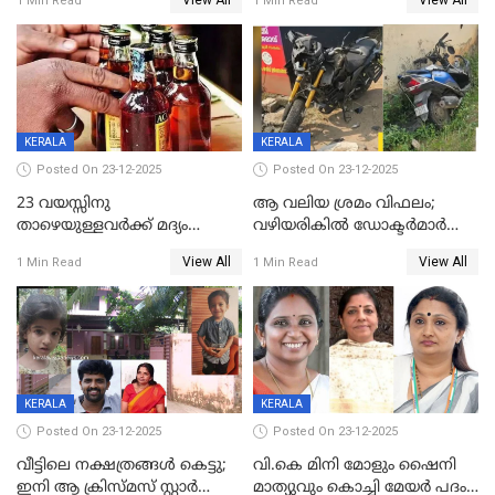
View All
View All
1 Min Read
1 Min Read
59 വർഷം തടവും 90,൦൦൦ രൂപ
കണ്ടെത്താൻ ഇന്ന് കോർ
പിഴയും ശിക്ഷ
കമ്മിറ്റി കൂടിയില്ല';
അതൃപ്തിയുമായി ദീപ്തി മേരി
വർഗീസ്
KERALA
KERALA
Posted On 23-12-2025
Posted On 23-12-2025
23 വയസ്സിനു
ആ വലിയ ശ്രമം വിഫലം;
താഴെയുള്ളവർക്ക് മദ്യം
വഴിയരികില്‍ ‌ഡോക്ടര്‍മാര്‍
നൽകിയതിനെതിരെ കർശന
ശസ്ത്രക്രിയ നടത്തിയ ലിനു
View All
View All
1 Min Read
1 Min Read
നടപടി;സ്ഥാപനങ്ങൾക്കെതിരെ
മരണത്തിന് കീഴടങ്ങി
രണ്ട് കേസുകൾ
KERALA
KERALA
Posted On 23-12-2025
Posted On 23-12-2025
വീട്ടിലെ നക്ഷത്രങ്ങൾ കെട്ടു;
വി.കെ മിനി മോളും ഷൈനി
ഇനി ആ ക്രിസ്മസ് സ്റ്റാർ
മാത്യുവും കൊച്ചി മേയർ പദം