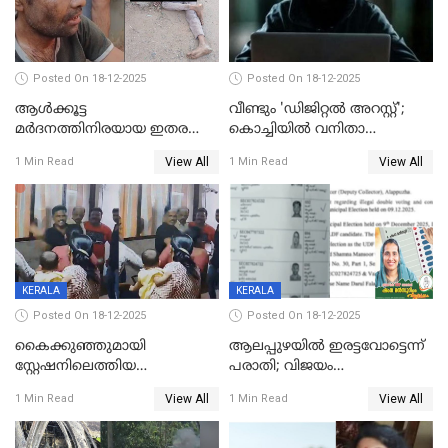
Posted On 18-12-2025
Posted On 18-12-2025
ആൾക്കൂട്ട
വീണ്ടും 'ഡിജിറ്റല്‍ അറസ്റ്റ്';
മർദനത്തിനിരയായ ഇതര
കൊച്ചിയില്‍ വനിതാ
സംസ്ഥാന തൊഴിലാളി മരിച്ചു;
ഡോക്ടര്‍ക്ക് നഷ്ടമായത് 6.38
View All
View All
1 Min Read
1 Min Read
നടുക്കുന്ന സംഭവം
കോടി രൂപ
വാളയാറിൽ
KERALA
KERALA
Posted On 18-12-2025
Posted On 18-12-2025
കൈക്കുഞ്ഞുമായി
ആലപ്പുഴയിൽ ഇരട്ടവോട്ടെന്ന്
സ്റ്റേഷനിലെത്തിയ
പരാതി; വിജയം
യുവതിയ്ക്ക് മർദ്ദനം; സിഐ
റദ്ദാക്കണമെന്ന് വലിയമരം
View All
View All
1 Min Read
1 Min Read
കരണത്തടിച്ചു; CC ടിവി
വാർഡിലെ എൽഡിഎഫ്
ദൃശ്യങ്ങൾ പുറത്ത്
സ്ഥാനാർത്ഥി