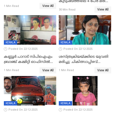
കുടുംബത്തിലെ 4 പേർ മരിച്ച
View All
നിലയിൽ
1 Min Read
View All
30 Min Read
KERALA
KERALA
Posted On 22-12-2025
Posted On 22-12-2025
കണ്ണൂർ പാറാട് സിപിഐഎം
ശസ്ത്രക്രിയയ്‌ക്കിടെ യുവതി
ബ്രാഞ്ച് കമ്മിറ്റി ഓഫിസിൽ
മരിച്ചു; ചികിത്സാപ്പിഴവ്
തീയിട്ടു; നേതാക്കളുടെ
ആരോപിച്ച് ബന്ധുക്കൾ;
View All
View All
1 Min Read
1 Min Read
ചിത്രങ്ങളടക്കം കത്തിയ
സംഭവം മാവേലിക്കരയിൽ
നിലയിൽ
KERALA
KERALA
Posted On 22-12-2025
Posted On 22-12-2025