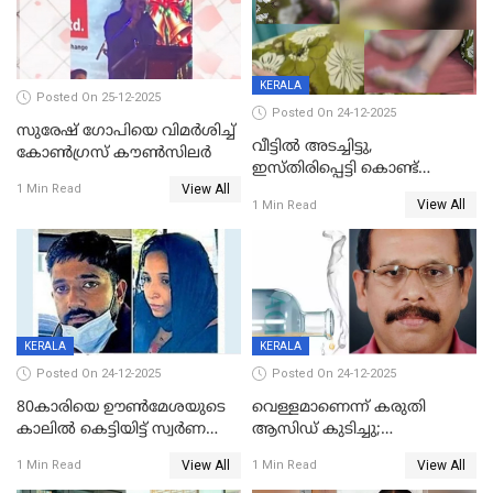
KERALA
Posted On 25-12-2025
Posted On 24-12-2025
സുരേഷ് ഗോപിയെ വിമര്‍ശിച്ച്
വീട്ടിൽ അടച്ചിട്ടു,
കോണ്‍ഗ്രസ് കൗണ്‍സിലര്‍
ഇസ്തിരിപ്പെട്ടി കൊണ്ട്
View All
പൊള്ളിച്ചു; 8 മാസം
1 Min Read
View All
1 Min Read
ഗർഭിണിയായ യുവതിക്ക് ക്രൂര
മർദനം
KERALA
KERALA
Posted On 24-12-2025
Posted On 24-12-2025
80കാരിയെ ഊൺമേശയുടെ
വെള്ളമാണെന്ന് കരുതി
കാലിൽ കെട്ടിയിട്ട് സ്വർണവും
ആസിഡ് കുടിച്ചു;
പണവും കവർന്നു;
ചികിത്സയിലിരുന്ന ആള്‍
View All
View All
1 Min Read
1 Min Read
കൊച്ചുമകനും സുഹൃത്തും
മരിച്ചു