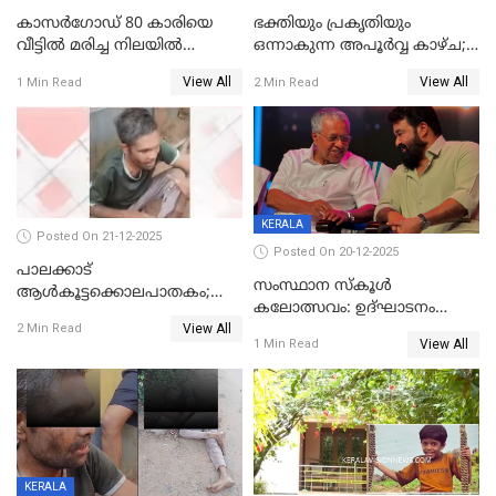
കാസർഗോഡ് 80 കാരിയെ
ഭക്തിയും പ്രകൃതിയും
വീട്ടിൽ മരിച്ച നിലയിൽ
ഒന്നാകുന്ന അപൂര്‍വ്വ കാഴ്ച;
കണ്ടെത്തി
ഭക്തർക്ക്
View All
View All
1 Min Read
2 Min Read
കാഴ്ചാനുഭവമൊരുക്കി
ശബരീ നന്ദനം
KERALA
Posted On 21-12-2025
Posted On 20-12-2025
പാലക്കാട്‌
സംസ്ഥാന സ്കൂൾ
ആൾകൂട്ടക്കൊലപാതകം;
കലോത്സവം: ഉദ്ഘാടനം
അന്വേഷണം
View All
മുഖ്യമന്ത്രി, സമാപനത്തിൽ
2 Min Read
ഊർജ്ജിതമാക്കിമാക്കി
View All
1 Min Read
മുഖ്യാതിഥിയായി
ക്രൈംബ്രാഞ്ച്
മോഹൻലാൽ
KERALA