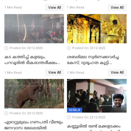
മാത്രം; പൈതങ്ങൾക്ക്
പങ്കിടും; ദീപ്തി മേരി വർഗീസ്
View All
View All
1 Min Read
1 Min Read
വേണ്ടിയുള്ള
മേയറാകില്ല
പിടിവലിക്കിടയിൽ
അപ്പൂപ്പനെതിരെ പോക്സോ
കേസ് ഒടുവിൽ 4 ജീവനുകൾ
പൊലിഞ്ഞു
Posted On 23-12-2025
Posted On 23-12-2025
കട കത്തിച്ച് കളയും,
ശബരിമല സ്വര്‍ണക്കവര്‍ച്ച
പറവൂരില്‍ ഭീകരാന്തരീക്ഷം
കേസ്; ദുരൂഹത കൂട്ടി
സൃഷ്ടിച്ച് കുട്ടി ലഹരിസംഘം
വിദേശവ്യവസായിയുടെ മൊഴി
View All
View All
1 Min Read
1 Min Read
KERALA
Posted On 23-12-2025
Posted On 22-12-2025
ഏഴാറ്റുമുഖം ഗണപതി വീണ്ടും
കണ്ണൂരിൽ രണ്ട് മക്കളടക്കം
ജനവാസ മേഖലയിൽ