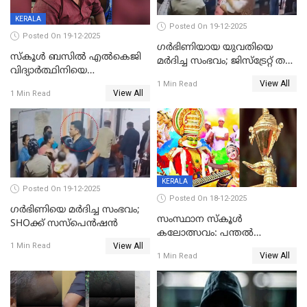
KERALA
Posted On 19-12-2025
Posted On 19-12-2025
ഗര്‍ഭിണിയായ യുവതിയെ
സ്കൂൾ ബസിൽ എൽകെജി
മര്‍ദിച്ച സംഭവം; ജിസ്‌ട്രേറ്റ് തല
വിദ്യാര്‍ത്ഥിനിയെ
അന്വേഷണം വേണമെന്ന്
View All
ലൈംഗികമായി ഉപദ്രവിച്ചു;
1 Min Read
യുവതി
View All
1 Min Read
ക്ലീനര്‍ പിടിയിൽ
KERALA
Posted On 19-12-2025
Posted On 18-12-2025
ഗര്‍ഭിണിയെ മർദിച്ച സംഭവം;
സംസ്ഥാന സ്കൂൾ
SHOക്ക് സസ്പെൻഷൻ
കലോത്സവം: പന്തൽ
View All
കാൽനാട്ടൽ 20 ന്
1 Min Read
View All
1 Min Read