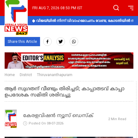
FRI AUG 7, 2026 08:50 PM IST
വിജയ്‌യിൽ നിന്ന് വിവാഹമോചനം വേണ്ട; കോടതിയിൽ നിലപാ
Share this Article
Home
District
Thiruvananthapuram
ആര്‍ സുഗതന് വീണ്ടും തിരിച്ചടി; കാപ്പാതടവ് കാപ്പാ
ഉപദേശക സമിതി ശരിവച്ചു
കേരളവിഷൻ ന്യൂസ് ഡെസ്‌ക്
2 Min Read
Posted On 08-07-2026