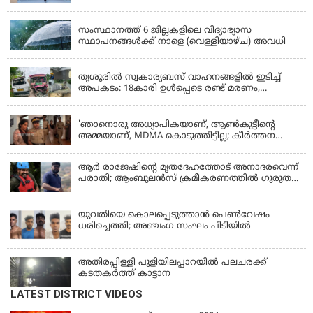
KERALA
സംസ്ഥാനത്ത് 6 ജില്ലകളിലെ വിദ്യാഭ്യാസ
സ്ഥാപനങ്ങൾക്ക് നാളെ (വെള്ളിയാഴ്ച) അവധി
KERALA
തൃശൂരിൽ സ്വകാര്യബസ് വാഹനങ്ങളില്‍ ഇടിച്ച്
അപകടം: 18കാരി ഉൾപ്പെടെ രണ്ട് മരണം,
പത്തോളം പേർക്ക് പരിക്ക്
KERALA
'ഞാനൊരു അധ്യാപികയാണ്, ആണ്‍കുട്ടീന്റെ
അമ്മയാണ്‌, MDMA കൊടുത്തിട്ടില്ല; കീർത്തന
മാധ്യമങ്ങളോട്; പൊലീസ് കസ്റ്റഡിയിൽ വിട്ട്
കോടതി, ജാമ്യാപേക്ഷ തള്ളി
ആര്‍ രാജേഷിന്റെ മൃതദേഹത്തോട് അനാദരവെന്ന്
പരാതി; ആംബുലന്‍സ് ക്രമീകരണത്തില്‍ ഗുരുതര
വീഴ്ച; മൃതദേഹം ചാവക്കാട് വരെ എത്തിച്ചത്
ഫ്രീസര്‍ സംവിധാനം ഇല്ലാതെയെന്നും ആരോപണം
യുവതിയെ കൊലപ്പെടുത്താൻ പെൺവേഷം
ധരിച്ചെത്തി; അഞ്ചംഗ സംഘം പിടിയിൽ
അതിരപ്പിള്ളി പുളിയിലപ്പാറയിൽ പലചരക്ക്
കടതകർത്ത് കാട്ടാന
LATEST DISTRICT VIDEOS