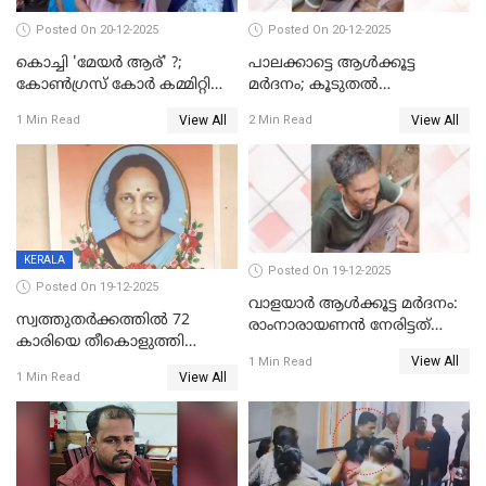
Posted On 20-12-2025
Posted On 20-12-2025
കൊച്ചി 'മേയർ ആര്' ?;
പാലക്കാട്ടെ ആള്‍ക്കൂട്ട
കോണ്‍ഗ്രസ് കോര്‍ കമ്മിറ്റി
മര്‍ദനം; കൂടുതല്‍
യോഗം ചൊവ്വാഴ്ച
അറസ്റ്റുണ്ടാവും, മര്‍ദിച്ചത് 15
View All
View All
1 Min Read
2 Min Read
അംഗ സംഘമെന്ന് വിവരം
KERALA
Posted On 19-12-2025
Posted On 19-12-2025
വാളയാർ ആൾക്കൂട്ട മർദനം:
സ്വത്തുതര്‍ക്കത്തില്‍ 72
രാംനാരായണൻ നേരിട്ടത്
കാരിയെ തീകൊളുത്തി
കൊടും ക്രൂരത; ശരീരത്തിൽ
View All
കൊന്നു;
1 Min Read
നാൽപ്പതിലേറെ
View All
1 Min Read
ക്രൂരകൊലപാതകത്തില്‍
മുറിവുകളെന്ന് പോസ്റ്റ്‌മോർട്ടം
സഹോദരിപുത്രന് ജീവപര്യന്തം
റിപ്പോർട്ട്