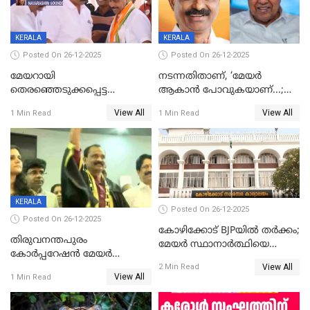
KERALA
KERALA
Posted On 26-12-2025
Posted On 26-12-2025
മേയറായി
നടന്നതിതാണ്, ‘മേയർ
തെരഞ്ഞെടുക്കപ്പെട്ട
ആകാൻ പോവുകയാണ്...;
ശേഷമുള്ള പി ഇന്ദിരയുടെ
ആവട്ടെ, അഭിനന്ദനങ്ങൾ’;
View All
View All
1 Min Read
1 Min Read
ആദ്യ വോട്ട് അസാധു; കണ്ണൂർ
മുഖ്യമന്ത്രിയുടെ ഓഫീസ്
ഡെപ്യൂട്ടി മേയർ സ്ഥാനത്ത്
തന്നെ വിശദീകരിയ്ക്കുന്നു;
താഹിറിന് വിജയം
സത്യമിതാണ്
KERALA
Posted On 26-12-2025
Posted On 26-12-2025
കോഴിക്കോട് BJPയിൽ തർക്കം;
തിരുവനന്തപുരം
മേയർ സ്ഥാനാർത്ഥിയെ
കോര്‍പ്പറേഷന്‍ മേയര്‍
പരസ്യമായി പ്രഖ്യാപിച്ചില്ല
View All
തെരഞ്ഞെടുപ്പ്; സിപിഐഎം
2 Min Read
View All
1 Min Read
ഹൈക്കോടതിയിലേക്ക്;
സത്യപ്രതിജ്ഞ ചടങ്ങില്‍
ചട്ടലംഘനമെന്ന് പാർട്ടി