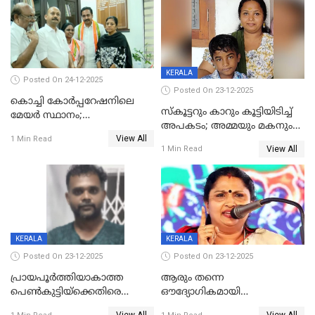
അറസ്റ്റിൽ
KERALA
Posted On 24-12-2025
Posted On 23-12-2025
കൊച്ചി കോര്‍പ്പറേഷനിലെ
സ്കൂട്ടറും കാറും കൂട്ടിയിടിച്ച്
മേയര്‍ സ്ഥാനം;
അപകടം; അമ്മയും മകനും
കോണ്‍ഗ്രസില്‍ അതൃപതി
View All
മരിച്ചു, മറ്റൊരു മകൻ
1 Min Read
രൂക്ഷം
View All
1 Min Read
ഗുരുതരാവസ്ഥയിൽ
KERALA
KERALA
Posted On 23-12-2025
Posted On 23-12-2025
പ്രായപൂർത്തിയാകാത്ത
ആരും തന്നെ
പെൺകുട്ടിയ്ക്കെതിരെ
ഔദ്യോഗികമായി
ലൈംഗികാതിക്രമം; 36കാരന്
അറിയിച്ചിട്ടില്ല, മേയറെ