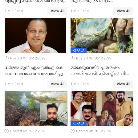
ഒളിപ്പിച്ച് കുഞ്ഞുമായി യാത്ര;
കുറഞ്ഞു; 38 ഓളം
ഓട്ടോ വളഞ്ഞ് ദമ്പതികളെ
വിദ്യാർഥികളെ ട്യൂഷൻ
View All
View All
1 Min Read
1 Min Read
പിടികൂടി പൊലീസ്
സെന്ററിലെ അധ്യാപകന്‍
മർദിച്ചതായി പരാതി
KERALA
Posted On 30-12-2025
Posted On 30-12-2025
ധർമടം മുൻ എംഎല്‍എ കെ
മയക്കുവെടിവച്ച ശേഷം
കെ നാരായണന്‍ അന്തരിച്ചു
വലയിലാക്കി; കിണറ്റിൽ വീണ
കടുവയെ പുറത്തെത്തിച്ചു
View All
View All
1 Min Read
1 Min Read
KERALA
Posted On 30-12-2025
Posted On 30-12-2025