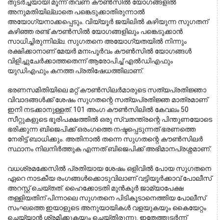
തുടർച്ചയായി മൂന്ന് തവണ കൗൺസിൽ യോഗങ്ങളിൽ 
അനുമതിയില്ലാതെ പങ്കെടുക്കാതിരുന്നാൽ 
അയോഗ്യനാക്കപ്പെടും. വിയ്യൂർ ജയിലിൽ കഴിയുന്ന സുഗതന് 
കഴിഞ്ഞ രണ്ട് കൗൺസിൽ യോഗങ്ങളിലും പങ്കെടുക്കാൻ 
സാധിച്ചിരുന്നില്ല. സുഗതനെ അയോഗ്യതയിൽ നിന്നും 
രക്ഷിക്കാനാണ് മേയർ മനഃപൂർവം കൗൺസിൽ യോഗങ്ങൾ 
വിളിച്ചുചേർക്കാത്തതെന്ന് ആരോപിച്ച് എൽഡിഎഫും 
യുഡിഎഫും കനത്ത പ്രതിഷേധത്തിലാണ്.
ഭരണസമിതിയിലെ മറ്റ് കൗൺസിലർമാരുടെ സത്യപ്രതിജ്ഞാ 
വിവാദങ്ങൾക്ക് ശേഷം സുഗതന്റെ സത്യപ്രതിജ്ഞ മാത്രമാണ് 
ഇനി നടക്കാനുള്ളത്. 101 അംഗ കൗൺസിലിൽ കേവലം 50 
സീറ്റുകളുടെ ഭൂരിപക്ഷത്തിൽ ഒരു സ്വതന്ത്രന്റെ പിന്തുണയോടെ 
ഭരിക്കുന്ന ബിജെപിക്ക് ഒരംഗത്തെ നഷ്ടപ്പെടുന്നത് ഭരണത്തെ 
നേരിട്ട് ബാധിക്കും. അതിനാൽ തന്നെ സുഗതന്റെ കൗൺസിലർ 
സ്ഥാനം നിലനിർത്തുക എന്നത് ബിജെപിക്ക് അഭിമാനപ്രശ്നമാണ്.
വധശ്രമക്കേസിൽ പ്രതിയായ ശേഷം ഒളിവിൽ പോയ സുഗതനെ 
ഏറെ നാടകീയ രംഗങ്ങൾക്കൊടുവിലാണ് വട്ടിയൂർക്കാവ് പോലീസ് 
അറസ്റ്റ് ചെയ്തത്. ഹൈക്കോടതി മുൻകൂർ ജാമ്യാപേക്ഷ 
തള്ളിയതിന് പിന്നാലെ സുഗതനെ പിടികൂടാനെത്തിയ പോലീസ് 
സംഘത്തെ ഇയാളുടെ അനുയായികൾ വളയുകയും കൈയേറ്റം 
ചെയ്യാൻ ശ്രമിക്കുകയും ചെയ്തിരുന്നു. ഇതേത്തുടർന്ന് 