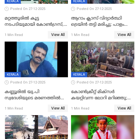
KERALA
KERALA
Posted On 27-12-2025
Posted On 27-12-2025
മറ്റത്തൂരിൽ കൂട്ട
ആറാം ക്ലാസ് വിദ്യാർത്ഥി
നടപടിയുമായി കോണ്‍ഗ്രസ്,
ട്രെയിൻ തട്ടി മരിച്ചു; പാളം
ബിജെപി പാളയത്തിലെത്തിയ
മുറിച്ചുകടക്കുന്നതിനിടെ
View All
View All
1 Min Read
1 Min Read
എട്ട് പേര്‍ ഉള്‍പ്പെടെ
അപകടം മലപ്പുറത്ത്
പത്തുപേരെ പുറത്താക്കി,
ചൊവ്വന്നൂരിലും നടപടി
KERALA
KERALA
Posted On 27-12-2025
Posted On 27-12-2025
കണ്ണൂരിൽ യു.പി
കോണ്‍ക്രീറ്റ് മിക്‌സര്‍
സ്വദേശിയുടെ മരണത്തിൽ
കയറ്റിവന്ന ലോറി മറിഞ്ഞു;
അഞ്ചംഗ സംഘത്തിനെതിരെ
രണ്ടുപേര്‍ക്ക് ദാരുണാന്ത്യം;
View All
View All
1 Min Read
1 Min Read
കേസ്; തർക്കമുണ്ടായത്
അപകടം കണ്ണൂരിൽ
ഫേഷ്യലിന് 300 രൂപ
ആവശ്യപ്പെട്ടതിനെച്ചൊല്ലി