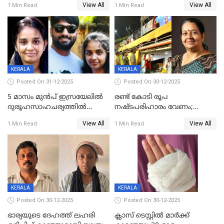
View All
View All
1 Min Read
1 Min Read
കിടപ്പുമുറിയില്‍ തൂങ്ങി മരിച്ച
ലോറി സ്കൂട്ടറിൽ ഇടിച്ചു :
നിലയിൽ
യുവതിക്ക് ദാരുണാന്ത്യം
KERALA
KERALA
Posted On 31-12-2025
Posted On 30-12-2025
5 മാസം മുൻപ് ഇസ്രയേലിൽ
രണ്ട് കോടി രൂപ
ദുരൂഹസാഹചര്യത്തിൽ
നഷ്ടപരിഹാരം വേണം;
മരിച്ചനിലയിൽ കണ്ടെത്തിയ
ജിസിഡിഎക്ക് വക്കീൽ
View All
View All
1 Min Read
1 Min Read
മലയാളി യുവാവിന്റെ ഭാര്യയും
നോട്ടീസയച്ച് ഉമാ തോമസ്
മരിച്ചു
KERALA
KERALA
Posted On 30-12-2025
Posted On 30-12-2025
ഭാര്യയുടെ ദേഹത്ത് ലഹരി
ക്ലാസ് ടെസ്റ്റിൽ മാർക്ക്