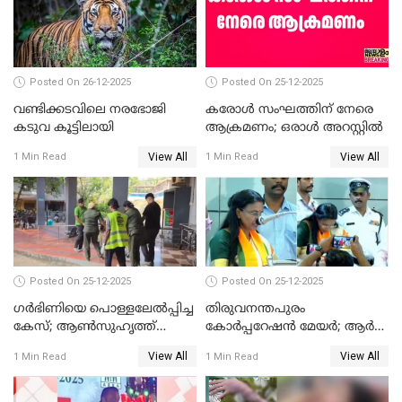
Posted On 26-12-2025
Posted On 25-12-2025
വണ്ടിക്കടവിലെ നരഭോജി
കരോള്‍ സംഘത്തിന് നേരെ
കടുവ കൂട്ടിലായി
ആക്രമണം; ഒരാള്‍ അറസ്റ്റില്‍
View All
View All
1 Min Read
1 Min Read
Posted On 25-12-2025
Posted On 25-12-2025
ഗര്‍ഭിണിയെ പൊള്ളലേല്‍പ്പിച്ച
തിരുവനന്തപുരം
കേസ്; ആണ്‍സുഹൃത്ത്
കോര്‍പ്പറേഷന്‍ മേയർ; ആര്‍
പിടിയില്‍
ശ്രീലേഖയ്ക്ക് മുൻതൂക്കം
View All
View All
1 Min Read
1 Min Read