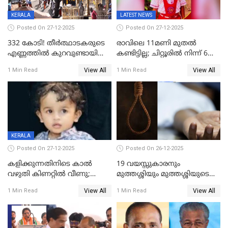
KERALA
LATEST NEWS
Posted On 27-12-2025
Posted On 27-12-2025
332 കോടി! തീർത്ഥാടകരുടെ
രാവിലെ 11മണി മുതൽ
എണ്ണത്തിൽ കുറവുണ്ടായിട്ടും
കണ്ടിട്ടില്ല; ചിറ്റൂരിൽ നിന്ന് 6
ശബരിമലയിൽ വരുമാനം
വയസ്സുകാരനെ കാണാതായി
View All
View All
1 Min Read
1 Min Read
കുതിച്ചുയരുന്നു
KERALA
Posted On 27-12-2025
Posted On 26-12-2025
കളിക്കുന്നതിനിടെ കാൽ
19 വയസ്സുകാരനും
വഴുതി കിണറ്റിൽ വീണു;
മുത്തശ്ശിയും മുത്തശ്ശിയുടെ
ഒന്നര വയസ്സുകാരന്
സഹോദരിയും വീട്ടിൽ തൂങ്ങി
View All
View All
1 Min Read
1 Min Read
ദാരുണാന്ത്യം
മരിച്ചനിലയിൽ