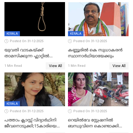
KERALA
KERALA
Posted On 31-12-2025
Posted On 31-12-2025
യുവതി വാടകയ്ക്ക്
കണ്ണൂരിൽ കെ സുധാകരൻ
താമസിക്കുന്ന ഫ്ലാറ്റില്‍
സ്ഥാനാർഥിയായേക്കും
തൂങ്ങിമരിച്ച നിലയില്‍;
View All
View All
1 Min Read
1 Min Read
സംഭവം കൈതപ്പൊയിലില്‍
KERALA
Posted On 31-12-2025
Posted On 31-12-2025
പത്താം ക്ലാസ്സ് വിദ്യാര്‍ഥിനി
റെയിൽവേ സ്റ്റേഷനിൽ
ജീവനൊടുക്കി;15കാരിയെ
ബന്ധുവിനെ കൊണ്ടാക്കി
കണ്ടെത്തിയത്
മടങ്ങുന്നതിനിടെ ടോറസ്സ്