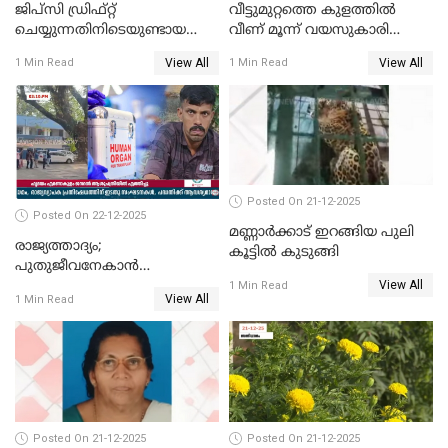
ജിപ്സി ഡ്രിഫ്റ്റ്
വീട്ടുമുറ്റത്തെ കുളത്തിൽ
ചെയ്യുന്നതിനിടെയുണ്ടായ
വീണ് മൂന്ന് വയസുകാരി
അപകടം; 14 വയസുകാരന്
മരിച്ചു
View All
View All
1 Min Read
1 Min Read
ദാരുണാന്ത്യം; ജീപ്സി
ഓടിച്ചയാൾ അറസ്റ്റിൽ.
Posted On 21-12-2025
Posted On 22-12-2025
മണ്ണാർക്കാട് ഇറങ്ങിയ പുലി
രാജ്യത്താദ്യം;
കൂട്ടിൽ കുടുങ്ങി
പുതുജീവനേകാൻ
View All
ഷിബുവിന്റെ ഹൃദയം
1 Min Read
View All
1 Min Read
എറണാകുളം സർക്കാർ
ജനറൽ
ആശുപത്രിയിലെത്തിച്ചു
Posted On 21-12-2025
Posted On 21-12-2025