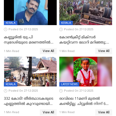
ചൊവ്വന്നൂരിലും നടപടി
KERALA
KERALA
Posted On 27-12-2025
Posted On 27-12-2025
കണ്ണൂരിൽ യു.പി
കോണ്‍ക്രീറ്റ് മിക്‌സര്‍
സ്വദേശിയുടെ മരണത്തിൽ
കയറ്റിവന്ന ലോറി മറിഞ്ഞു;
അഞ്ചംഗ സംഘത്തിനെതിരെ
രണ്ടുപേര്‍ക്ക് ദാരുണാന്ത്യം;
View All
View All
1 Min Read
1 Min Read
കേസ്; തർക്കമുണ്ടായത്
അപകടം കണ്ണൂരിൽ
ഫേഷ്യലിന് 300 രൂപ
ആവശ്യപ്പെട്ടതിനെച്ചൊല്ലി
KERALA
LATEST NEWS
Posted On 27-12-2025
Posted On 27-12-2025
332 കോടി! തീർത്ഥാടകരുടെ
രാവിലെ 11മണി മുതൽ
എണ്ണത്തിൽ കുറവുണ്ടായിട്ടും
കണ്ടിട്ടില്ല; ചിറ്റൂരിൽ നിന്ന് 6
ശബരിമലയിൽ വരുമാനം
വയസ്സുകാരനെ കാണാതായി
View All
View All
1 Min Read
1 Min Read
കുതിച്ചുയരുന്നു