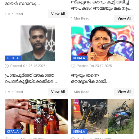
സ്കൂട്ടറും കാറും കൂട്ടിയിടിച്ച്
മേയര്‍ സ്ഥാനം;
അപകടം; അമ്മയും മകനും
കോണ്‍ഗ്രസില്‍ അതൃപതി
View All
മരിച്ചു, മറ്റൊരു മകൻ
1 Min Read
രൂക്ഷം
View All
1 Min Read
ഗുരുതരാവസ്ഥയിൽ
KERALA
KERALA
Posted On 23-12-2025
Posted On 23-12-2025
പ്രായപൂർത്തിയാകാത്ത
ആരും തന്നെ
പെൺകുട്ടിയ്ക്കെതിരെ
ഔദ്യോഗികമായി
ലൈംഗികാതിക്രമം; 36കാരന്
അറിയിച്ചിട്ടില്ല, മേയറെ
View All
View All
1 Min Read
1 Min Read
59 വർഷം തടവും 90,൦൦൦ രൂപ
കണ്ടെത്താൻ ഇന്ന് കോർ
പിഴയും ശിക്ഷ
കമ്മിറ്റി കൂടിയില്ല';
അതൃപ്തിയുമായി ദീപ്തി മേരി
വർഗീസ്
KERALA
KERALA