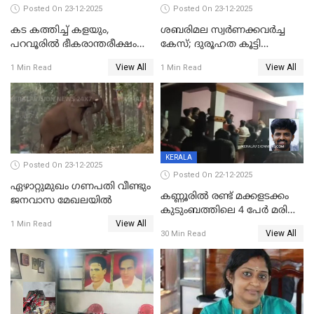
Posted On 23-12-2025
Posted On 23-12-2025
കട കത്തിച്ച് കളയും,
ശബരിമല സ്വര്‍ണക്കവര്‍ച്ച
പറവൂരില്‍ ഭീകരാന്തരീക്ഷം
കേസ്; ദുരൂഹത കൂട്ടി
സൃഷ്ടിച്ച് കുട്ടി ലഹരിസംഘം
വിദേശവ്യവസായിയുടെ മൊഴി
View All
View All
1 Min Read
1 Min Read
KERALA
Posted On 23-12-2025
Posted On 22-12-2025
ഏഴാറ്റുമുഖം ഗണപതി വീണ്ടും
കണ്ണൂരിൽ രണ്ട് മക്കളടക്കം
ജനവാസ മേഖലയിൽ
കുടുംബത്തിലെ 4 പേർ മരിച്ച
View All
നിലയിൽ
1 Min Read
View All
30 Min Read