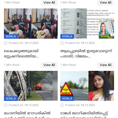
View All
View All
1 Min Read
1 Min Read
നടുക്കുന്ന സംഭവം
കോടി രൂപ
വാളയാറിൽ
KERALA
KERALA
Posted On 18-12-2025
Posted On 18-12-2025
കൈക്കുഞ്ഞുമായി
ആലപ്പുഴയിൽ ഇരട്ടവോട്ടെന്ന്
സ്റ്റേഷനിലെത്തിയ
പരാതി; വിജയം
യുവതിയ്ക്ക് മർദ്ദനം; സിഐ
റദ്ദാക്കണമെന്ന് വലിയമരം
View All
View All
1 Min Read
1 Min Read
കരണത്തടിച്ചു; CC ടിവി
വാർഡിലെ എൽഡിഎഫ്
ദൃശ്യങ്ങൾ പുറത്ത്
സ്ഥാനാർത്ഥി
KERALA
KERALA
Posted On 18-12-2025
Posted On 18-12-2025
ധോണിയിൽ റോഡരികിൽ
ടാങ്കർ ലോറിക്കടിയിൽപ്പെട്ട്