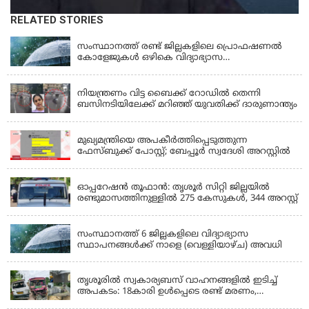
RELATED STORIES
KERALA
സംസ്ഥാനത്ത് രണ്ട് ജില്ലകളിലെ പ്രൊഫഷണൽ
കോളേജുകൾ ഒഴികെ വിദ്യാഭ്യാസ
സ്ഥാപനങ്ങൾക്ക് നാളെ (ശനി) അവധി
KERALA
നിയന്ത്രണം വിട്ട ബൈക്ക് റോഡിൽ തെന്നി
ബസിനടിയിലേക്ക് മറിഞ്ഞ് യുവതിക്ക് ദാരുണാന്ത്യം
KERALA
മുഖ്യമന്ത്രിയെ അപകീർത്തിപ്പെടുത്തുന്ന
ഫേസ്‌ബുക്ക് പോസ്റ്റ്; ബേപ്പൂർ സ്വദേശി അറസ്റ്റിൽ
KERALA
ഓപ്പറേഷൻ തൂഫാൻ: തൃശൂർ സിറ്റി ജില്ലയിൽ
രണ്ടുമാസത്തിനുള്ളിൽ 275 കേസുകൾ, 344 അറസ്റ്റ്
KERALA
സംസ്ഥാനത്ത് 6 ജില്ലകളിലെ വിദ്യാഭ്യാസ
സ്ഥാപനങ്ങൾക്ക് നാളെ (വെള്ളിയാഴ്ച) അവധി
KERALA
തൃശൂരിൽ സ്വകാര്യബസ് വാഹനങ്ങളില്‍ ഇടിച്ച്
അപകടം: 18കാരി ഉൾപ്പെടെ രണ്ട് മരണം,
പത്തോളം പേർക്ക് പരിക്ക്
KERALA