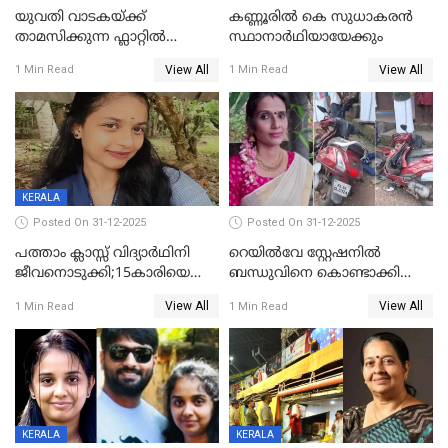
യുവതി വാടകയ്ക്ക്
കണ്ണൂരിൽ കെ സുധാകരൻ
താമസിക്കുന്ന ഫ്ലാറ്റില്‍
സ്ഥാനാർഥിയായേക്കും
തൂങ്ങിമരിച്ച നിലയില്‍;
View All
View All
1 Min Read
1 Min Read
സംഭവം കൈതപ്പൊയിലില്‍
KERALA
Posted On 31-12-2025
Posted On 31-12-2025
പത്താം ക്ലാസ്സ് വിദ്യാര്‍ഥിനി
റെയിൽവേ സ്റ്റേഷനിൽ
ജീവനൊടുക്കി;15കാരിയെ
ബന്ധുവിനെ കൊണ്ടാക്കി
കണ്ടെത്തിയത്
മടങ്ങുന്നതിനിടെ ടോറസ്സ്
View All
View All
1 Min Read
1 Min Read
കിടപ്പുമുറിയില്‍ തൂങ്ങി മരിച്ച
ലോറി സ്കൂട്ടറിൽ ഇടിച്ചു :
നിലയിൽ
യുവതിക്ക് ദാരുണാന്ത്യം
KERALA
KERALA