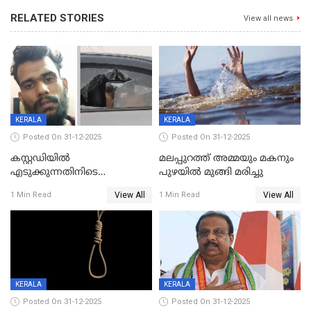
RELATED STORIES
View all news
KERALA
KERALA
Posted On 31-12-2025
Posted On 31-12-2025
കസ്റ്റഡിയിൽ
മലപ്പുറത്ത് അമ്മയും മകനും
എടുക്കുന്നതിനിടെ
പുഴയിൽ മുങ്ങി മരിച്ചു
വിലങ്ങുമായി രക്ഷപ്പെട്ട
View All
View All
1 Min Read
1 Min Read
വധശ്രമക്കേസ് പ്രതി പിടിയിൽ
KERALA
KERALA
Posted On 31-12-2025
Posted On 31-12-2025