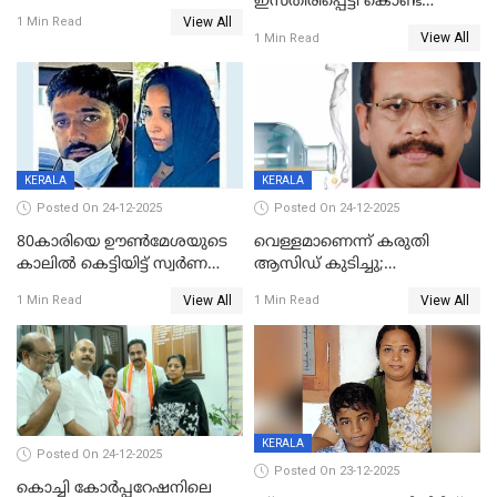
ഇസ്തിരിപ്പെട്ടി കൊണ്ട്
View All
പൊള്ളിച്ചു; 8 മാസം
1 Min Read
View All
1 Min Read
ഗർഭിണിയായ യുവതിക്ക് ക്രൂര
മർദനം
KERALA
KERALA
Posted On 24-12-2025
Posted On 24-12-2025
80കാരിയെ ഊൺമേശയുടെ
വെള്ളമാണെന്ന് കരുതി
കാലിൽ കെട്ടിയിട്ട് സ്വർണവും
ആസിഡ് കുടിച്ചു;
പണവും കവർന്നു;
ചികിത്സയിലിരുന്ന ആള്‍
View All
View All
1 Min Read
1 Min Read
കൊച്ചുമകനും സുഹൃത്തും
മരിച്ചു
അറസ്റ്റിൽ
KERALA
Posted On 24-12-2025
Posted On 23-12-2025
കൊച്ചി കോര്‍പ്പറേഷനിലെ