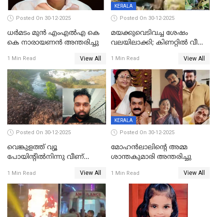
KERALA
Posted On 30-12-2025
Posted On 30-12-2025
ധർമടം മുൻ എംഎല്‍എ കെ
മയക്കുവെടിവച്ച ശേഷം
കെ നാരായണന്‍ അന്തരിച്ചു
വലയിലാക്കി; കിണറ്റിൽ വീണ
കടുവയെ പുറത്തെത്തിച്ചു
View All
View All
1 Min Read
1 Min Read
KERALA
Posted On 30-12-2025
Posted On 30-12-2025
വെങ്കുളത്ത് വ്യൂ
മോഹന്‍ലാലിന്‍റെ അമ്മ
പോയിന്റിൽനിന്നു വീണ്
ശാന്തകുമാരി അന്തരിച്ചു
യുവാവ് മരിച്ചു
View All
View All
1 Min Read
1 Min Read