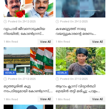
Posted On 29-12-2025
Posted On 29-12-2025
വ്യാപാരി ജീവനൊടുക്കിയ
കഴക്കൂട്ടത്ത് നാലു
നിലയില്‍; കോണ്‍ഗ്രസ്
വയസ്സുകാരന്റെ മരണം
കൗണ്‍സിലറുടെ
കൊലപാതകം: അമ്മയും
View All
View All
1 Min Read
1 Min Read
മാനസികപീഡനമെന്ന് കുറിപ്പ്
സുഹൃത്തും പൊലീസ്
കസ്റ്റഡിയിൽ
KERALA
KERALA
Posted On 27-12-2025
Posted On 27-12-2025
മറ്റത്തൂരിൽ കൂട്ട
ആറാം ക്ലാസ് വിദ്യാർത്ഥി
നടപടിയുമായി കോണ്‍ഗ്രസ്,
ട്രെയിൻ തട്ടി മരിച്ചു; പാളം
ബിജെപി പാളയത്തിലെത്തിയ
മുറിച്ചുകടക്കുന്നതിനിടെ
View All
View All
1 Min Read
1 Min Read
എട്ട് പേര്‍ ഉള്‍പ്പെടെ
അപകടം മലപ്പുറത്ത്
പത്തുപേരെ പുറത്താക്കി,