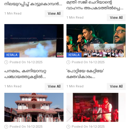
മന്ത്രി സജി ചെറിയാന്റെ
നിലയുറപ്പിച്ച് കാട്ടുകൊമ്പന്‍
വാഹനം അപകടത്തിൽപ്പെട്ടു;
പടയപ്പ
View All
മന്ത്രിയും സംഘവും
1 Min Read
View All
1 Min Read
രക്ഷപ്പെട്ടത് തലനാരിടയ്ക്ക്
KERALA
KERALA
Posted On 16-12-2025
Posted On 16-12-2025
പനമരം, കണിയാമ്പറ്റ
‘പോറ്റിയേ കേറ്റിയേ’
പഞ്ചായത്തുകളിൽ
ഭക്തവികാരം
ബുധനാഴ്ച വിദ്യാഭ്യാസ
വ്രണപ്പെടുത്തിയെന്നു
View All
View All
1 Min Read
1 Min Read
സ്ഥാപനങ്ങൾക്ക് അവധി
ഡിജിപിക്ക് പരാതി; ശക്തമായ
നടപടി വേണമെന്നു
സിപിഐഎമ്മും
Posted On 16-12-2025
Posted On 16-12-2025