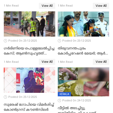
View All
View All
1 Min Read
1 Min Read
Posted On 25-12-2025
Posted On 25-12-2025
ഗര്‍ഭിണിയെ പൊള്ളലേല്‍പ്പിച്ച
തിരുവനന്തപുരം
കേസ്; ആണ്‍സുഹൃത്ത്
കോര്‍പ്പറേഷന്‍ മേയർ; ആര്‍
പിടിയില്‍
ശ്രീലേഖയ്ക്ക് മുൻതൂക്കം
View All
View All
1 Min Read
1 Min Read
KERALA
Posted On 25-12-2025
Posted On 24-12-2025
സുരേഷ് ഗോപിയെ വിമര്‍ശിച്ച്
വീട്ടിൽ അടച്ചിട്ടു,
കോണ്‍ഗ്രസ് കൗണ്‍സിലര്‍