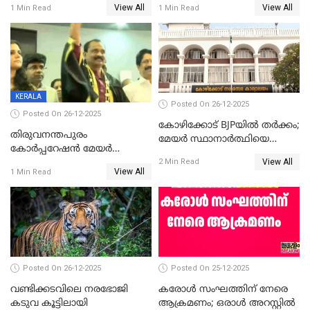
View All
View All
1 Min Read
1 Min Read
ആദ്യ വോട്ട് അസാധു; കണ്ണൂർ
മുഖ്യമന്ത്രിയുടെ ഓഫീസ്
ഡെപ്യൂട്ടി മേയർ സ്ഥാനത്ത്
തന്നെ വിശദീകരിയ്ക്കുന്നു;
താഹിറിന് വിജയം
സത്യമിതാണ്
KERALA
Posted On 26-12-2025
Posted On 26-12-2025
കോഴിക്കോട് BJPയിൽ തർക്കം;
തിരുവനന്തപുരം
മേയർ സ്ഥാനാർത്ഥിയെ
കോര്‍പ്പറേഷന്‍ മേയര്‍
പരസ്യമായി പ്രഖ്യാപിച്ചില്ല
View All
തെരഞ്ഞെടുപ്പ്; സിപിഐഎം
2 Min Read
View All
1 Min Read
ഹൈക്കോടതിയിലേക്ക്;
സത്യപ്രതിജ്ഞ ചടങ്ങില്‍
ചട്ടലംഘനമെന്ന് പാർട്ടി
Posted On 26-12-2025
Posted On 25-12-2025
വണ്ടിക്കടവിലെ നരഭോജി
കരോള്‍ സംഘത്തിന് നേരെ
കടുവ കൂട്ടിലായി
ആക്രമണം; ഒരാള്‍ അറസ്റ്റില്‍