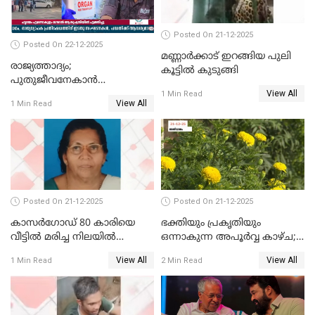
Posted On 21-12-2025
Posted On 22-12-2025
മണ്ണാർക്കാട് ഇറങ്ങിയ പുലി
രാജ്യത്താദ്യം;
കൂട്ടിൽ കുടുങ്ങി
പുതുജീവനേകാൻ
View All
ഷിബുവിന്റെ ഹൃദയം
1 Min Read
View All
1 Min Read
എറണാകുളം സർക്കാർ
ജനറൽ
ആശുപത്രിയിലെത്തിച്ചു
Posted On 21-12-2025
Posted On 21-12-2025
കാസർഗോഡ് 80 കാരിയെ
ഭക്തിയും പ്രകൃതിയും
വീട്ടിൽ മരിച്ച നിലയിൽ
ഒന്നാകുന്ന അപൂര്‍വ്വ കാഴ്ച;
കണ്ടെത്തി
ഭക്തർക്ക്
View All
View All
1 Min Read
2 Min Read
കാഴ്ചാനുഭവമൊരുക്കി
ശബരീ നന്ദനം