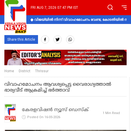
FRI AUG 7, 2026 07:47 PM IST
വിജയ്‌യിൽ നിന്ന് വിവാഹമോചനം വേണ്ട; കോടതിയിൽ നിലപാ
Share this Article
Home
District
Thrissur
വിവാഹമോചനം ആവശ്യപ്പെട്ട വൈരാഗ്യത്താൽ
ഭാര്യവീട് ആക്രമിച്ച് ഭർത്താവ്
കേരളവിഷൻ ന്യൂസ് ഡെസ്‌ക്
1 Min Read
Posted On 16-05-2026