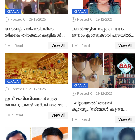
KERALA
KERALA
Posted On 29-12-2025
Posted On 29-12-2025
വേടന്റെ പരിപാടിക്കിടെ
കാൽമുട്ടിനൊപ്പം വെള്ളം,
തിക്കും തിരക്കും; കുട്ടികള്‍
ഒന്നാം ക്ലാസുകാരി പുഴയിൽ
ഉള്‍പ്പെടെ നിരവധി പേര്‍ക്ക്
മുങ്ങി മരിച്ചു; ദാരുണ സംഭവം
View All
View All
1 Min Read
1 Min Read
പരിക്ക്; പാളം മറികടന്ന
കുട്ടികൾക്കൊപ്പം
യുവാവ് ട്രെയിന്‍ തട്ടി മരിച്ചു
കളിക്കുന്നതിനിടെ
KERALA
KERALA
Posted On 29-12-2025
Posted On 29-12-2025
ഇന്ന് മാറിമറിഞ്ഞത് ഏഴു
'ഫിറ്റായാൽ' അളവ്
തവണ; ഒരാഴ്ചയ്ക്ക് ശേഷം
കുറയും,'സ്‌മോൾ കുറവ്
സ്വർണവിലയിൽ ഇടിവ്
View All
പിടികൂടി; ബാറിന് 25,000 രൂപ
1 Min Read
View All
1 Min Read
പിഴ