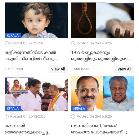
KERALA
Posted On 27-12-2025
Posted On 26-12-2025
കളിക്കുന്നതിനിടെ കാൽ
19 വയസ്സുകാരനും
വഴുതി കിണറ്റിൽ വീണു;
മുത്തശ്ശിയും മുത്തശ്ശിയുടെ
ഒന്നര വയസ്സുകാരന്
സഹോദരിയും വീട്ടിൽ തൂങ്ങി
View All
View All
1 Min Read
1 Min Read
ദാരുണാന്ത്യം
മരിച്ചനിലയിൽ
KERALA
KERALA
Posted On 26-12-2025
Posted On 26-12-2025
മേയറായി
നടന്നതിതാണ്, ‘മേയർ
തെരഞ്ഞെടുക്കപ്പെട്ട
ആകാൻ പോവുകയാണ്...;
ശേഷമുള്ള പി ഇന്ദിരയുടെ
ആവട്ടെ, അഭിനന്ദനങ്ങൾ’;