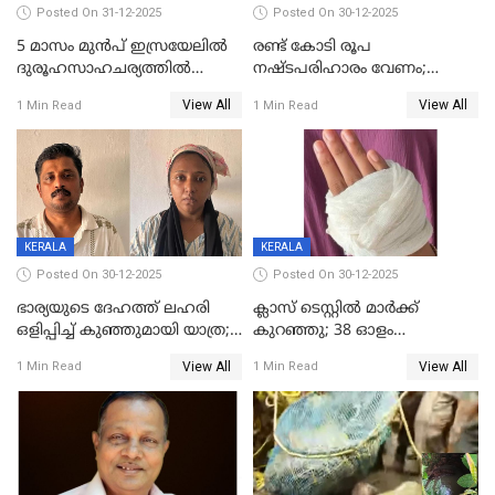
Posted On 31-12-2025
Posted On 30-12-2025
5 മാസം മുൻപ് ഇസ്രയേലിൽ
രണ്ട് കോടി രൂപ
ദുരൂഹസാഹചര്യത്തിൽ
നഷ്ടപരിഹാരം വേണം;
മരിച്ചനിലയിൽ കണ്ടെത്തിയ
ജിസിഡിഎക്ക് വക്കീൽ
View All
View All
1 Min Read
1 Min Read
മലയാളി യുവാവിന്റെ ഭാര്യയും
നോട്ടീസയച്ച് ഉമാ തോമസ്
മരിച്ചു
KERALA
KERALA
Posted On 30-12-2025
Posted On 30-12-2025
ഭാര്യയുടെ ദേഹത്ത് ലഹരി
ക്ലാസ് ടെസ്റ്റിൽ മാർക്ക്
ഒളിപ്പിച്ച് കുഞ്ഞുമായി യാത്ര;
കുറഞ്ഞു; 38 ഓളം
ഓട്ടോ വളഞ്ഞ് ദമ്പതികളെ
വിദ്യാർഥികളെ ട്യൂഷൻ
View All
View All
1 Min Read
1 Min Read
പിടികൂടി പൊലീസ്
സെന്ററിലെ അധ്യാപകന്‍
മർദിച്ചതായി പരാതി