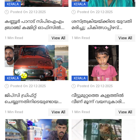
KERALA
KERALA
Posted On 22-12-2025
Posted On 22-12-2025
കണ്ണൂർ പാറാട് സിപിഐഎം
ശസ്ത്രക്രിയയ്‌ക്കിടെ യുവതി
ബ്രാഞ്ച് കമ്മിറ്റി ഓഫിസിൽ
മരിച്ചു; ചികിത്സാപ്പിഴവ്
തീയിട്ടു; നേതാക്കളുടെ
ആരോപിച്ച് ബന്ധുക്കൾ;
View All
View All
1 Min Read
1 Min Read
ചിത്രങ്ങളടക്കം കത്തിയ
സംഭവം മാവേലിക്കരയിൽ
നിലയിൽ
KERALA
KERALA
Posted On 22-12-2025
Posted On 22-12-2025
ജിപ്സി ഡ്രിഫ്റ്റ്
വീട്ടുമുറ്റത്തെ കുളത്തിൽ
ചെയ്യുന്നതിനിടെയുണ്ടായ
വീണ് മൂന്ന് വയസുകാരി
അപകടം; 14 വയസുകാരന്
മരിച്ചു
View All
View All
1 Min Read
1 Min Read
ദാരുണാന്ത്യം; ജീപ്സി
ഓടിച്ചയാൾ അറസ്റ്റിൽ.