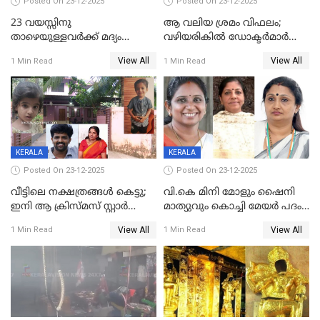
Posted On 23-12-2025
Posted On 23-12-2025
23 വയസ്സിനു
ആ വലിയ ശ്രമം വിഫലം;
താഴെയുള്ളവർക്ക് മദ്യം
വഴിയരികില്‍ ‌ഡോക്ടര്‍മാര്‍
നൽകിയതിനെതിരെ കർശന
ശസ്ത്രക്രിയ നടത്തിയ ലിനു
View All
View All
1 Min Read
1 Min Read
നടപടി;സ്ഥാപനങ്ങൾക്കെതിരെ
മരണത്തിന് കീഴടങ്ങി
രണ്ട് കേസുകൾ
KERALA
KERALA
Posted On 23-12-2025
Posted On 23-12-2025
വീട്ടിലെ നക്ഷത്രങ്ങൾ കെട്ടു;
വി.കെ മിനി മോളും ഷൈനി
ഇനി ആ ക്രിസ്മസ് സ്റ്റാർ
മാത്യുവും കൊച്ചി മേയർ പദം
മാത്രം; പൈതങ്ങൾക്ക്
പങ്കിടും; ദീപ്തി മേരി വർഗീസ്
View All
View All
1 Min Read
1 Min Read
വേണ്ടിയുള്ള
മേയറാകില്ല
പിടിവലിക്കിടയിൽ
അപ്പൂപ്പനെതിരെ പോക്സോ
കേസ് ഒടുവിൽ 4 ജീവനുകൾ
പൊലിഞ്ഞു