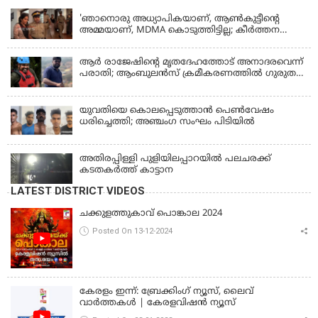
'ഞാനൊരു അധ്യാപികയാണ്, ആണ്‍കുട്ടീന്റെ
അമ്മയാണ്‌, MDMA കൊടുത്തിട്ടില്ല; കീർത്തന
മാധ്യമങ്ങളോട്; പൊലീസ് കസ്റ്റഡിയിൽ വിട്ട്
കോടതി, ജാമ്യാപേക്ഷ തള്ളി
ആര്‍ രാജേഷിന്റെ മൃതദേഹത്തോട് അനാദരവെന്ന്
പരാതി; ആംബുലന്‍സ് ക്രമീകരണത്തില്‍ ഗുരുതര
വീഴ്ച; മൃതദേഹം ചാവക്കാട് വരെ എത്തിച്ചത്
ഫ്രീസര്‍ സംവിധാനം ഇല്ലാതെയെന്നും ആരോപണം
യുവതിയെ കൊലപ്പെടുത്താൻ പെൺവേഷം
ധരിച്ചെത്തി; അഞ്ചംഗ സംഘം പിടിയിൽ
അതിരപ്പിള്ളി പുളിയിലപ്പാറയിൽ പലചരക്ക്
കടതകർത്ത് കാട്ടാന
LATEST DISTRICT VIDEOS
ചക്കുളത്തുകാവ് പൊങ്കാല 2024
Posted On 13-12-2024
കേരളം ഇന്ന്: ബ്രേക്കിംഗ് ന്യൂസ്, ലൈവ്
വാർത്തകൾ | കേരളവിഷൻ ന്യൂസ്