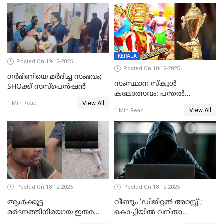
KERALA
Posted On 19-12-2025
Posted On 18-12-2025
ഗര്‍ഭിണിയെ മർദിച്ച സംഭവം;
സംസ്ഥാന സ്കൂൾ
SHOക്ക് സസ്പെൻഷൻ
കലോത്സവം: പന്തൽ
View All
കാൽനാട്ടൽ 20 ന്
1 Min Read
View All
1 Min Read
Posted On 18-12-2025
Posted On 18-12-2025
ആൾക്കൂട്ട
വീണ്ടും 'ഡിജിറ്റല്‍ അറസ്റ്റ്';
മർദനത്തിനിരയായ ഇതര
കൊച്ചിയില്‍ വനിതാ
സംസ്ഥാന തൊഴിലാളി മരിച്ചു;
ഡോക്ടര്‍ക്ക് നഷ്ടമായത് 6.38