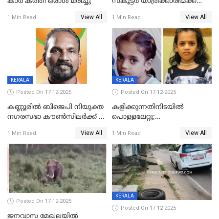
കാർ കത്തി ഒരാൾ മരിച്ചു
സ്കൂട്ടർ യാത്രക്കാരിയ്ക്ക്
ദാരുണാന്ത്യം; അപകടം
View All
View All
1 Min Read
1 Min Read
കണ്ടോത്ത് ദേശീയ പാതയിൽ
KERALA
KERALA
Posted On 17-12-2025
Posted On 17-12-2025
കണ്ണൂരിൽ ബിജെപി നിയുക്ത
കളിക്കുന്നതിനിടയിൽ
നഗരസഭാ കൗൺസിലർക്ക് 36
പൊള്ളലേറ്റു;
വർഷം തടവുശിക്ഷ
ചികിത്സയിലായിരുന്ന രണ്ടാം
View All
View All
1 Min Read
1 Min Read
ക്ലാസ് വിദ്യാർത്ഥിനി മരിച്ചു
KERALA
Posted On 17-12-2025
Posted On 17-12-2025
ജനവാസ മേഖലയില്‍