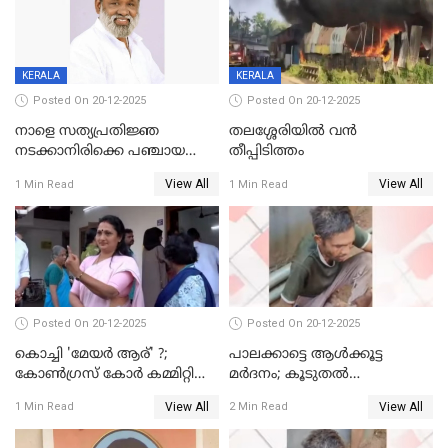
KERALA
KERALA
Posted On 20-12-2025
Posted On 20-12-2025
നാളെ സത്യപ്രതിജ്ഞ
തലശ്ശേരിയിൽ വൻ
നടക്കാനിരിക്കെ പഞ്ചായത്ത്
തീപ്പിടിത്തം
മെമ്പർ മരിച്ചു
View All
View All
1 Min Read
1 Min Read
Posted On 20-12-2025
Posted On 20-12-2025
കൊച്ചി 'മേയർ ആര്' ?;
പാലക്കാട്ടെ ആള്‍ക്കൂട്ട
കോണ്‍ഗ്രസ് കോര്‍ കമ്മിറ്റി
മര്‍ദനം; കൂടുതല്‍
യോഗം ചൊവ്വാഴ്ച
അറസ്റ്റുണ്ടാവും, മര്‍ദിച്ചത് 15
View All
View All
1 Min Read
2 Min Read
അംഗ സംഘമെന്ന് വിവരം