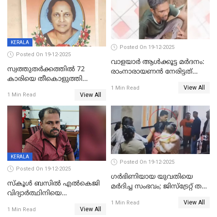
KERALA
Posted On 19-12-2025
Posted On 19-12-2025
വാളയാർ ആൾക്കൂട്ട മർദനം:
സ്വത്തുതര്‍ക്കത്തില്‍ 72
രാംനാരായണൻ നേരിട്ടത്
കാരിയെ തീകൊളുത്തി
കൊടും ക്രൂരത; ശരീരത്തിൽ
View All
കൊന്നു;
1 Min Read
നാൽപ്പതിലേറെ
View All
1 Min Read
ക്രൂരകൊലപാതകത്തില്‍
മുറിവുകളെന്ന് പോസ്റ്റ്‌മോർട്ടം
സഹോദരിപുത്രന് ജീവപര്യന്തം
റിപ്പോർട്ട്
KERALA
Posted On 19-12-2025
Posted On 19-12-2025
ഗര്‍ഭിണിയായ യുവതിയെ
സ്കൂൾ ബസിൽ എൽകെജി
മര്‍ദിച്ച സംഭവം; ജിസ്‌ട്രേറ്റ് തല
വിദ്യാര്‍ത്ഥിനിയെ
അന്വേഷണം വേണമെന്ന്
View All
ലൈംഗികമായി ഉപദ്രവിച്ചു;
1 Min Read
യുവതി
View All
1 Min Read
ക്ലീനര്‍ പിടിയിൽ