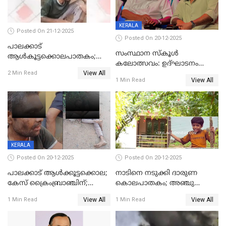
KERALA
Posted On 21-12-2025
Posted On 20-12-2025
പാലക്കാട്‌
സംസ്ഥാന സ്കൂൾ
ആൾകൂട്ടക്കൊലപാതകം;
കലോത്സവം: ഉദ്ഘാടനം
അന്വേഷണം
View All
മുഖ്യമന്ത്രി, സമാപനത്തിൽ
2 Min Read
ഊർജ്ജിതമാക്കിമാക്കി
View All
1 Min Read
മുഖ്യാതിഥിയായി
ക്രൈംബ്രാഞ്ച്
മോഹൻലാൽ
KERALA
Posted On 20-12-2025
Posted On 20-12-2025
പാലക്കാട് ആൾക്കൂട്ടക്കൊല;
നാടിനെ നടുക്കി ദാരുണ
കേസ് ക്രൈംബ്രാഞ്ചിന്;
കൊലപാതകം; അഞ്ചു
DYSPയുടെ നേതൃത്വത്തിൽ
വയസ്സുകാരനെ 'അമ്മ
View All
View All
1 Min Read
1 Min Read
അന്വേഷിക്കും
കഴുത്തുഞെരിച്ച് കൊന്നു