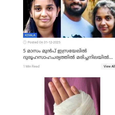
KERALA
Posted On 31-12-2025
5 മാസം മുൻപ് ഇസ്രയേലിൽ
ദുരൂഹസാഹചര്യത്തിൽ മരിച്ചനിലയിൽ
കണ്ടെത്തിയ മലയാളി യുവാവിന്റെ
1 Min Read
View All
ഭാര്യയും മരിച്ചു