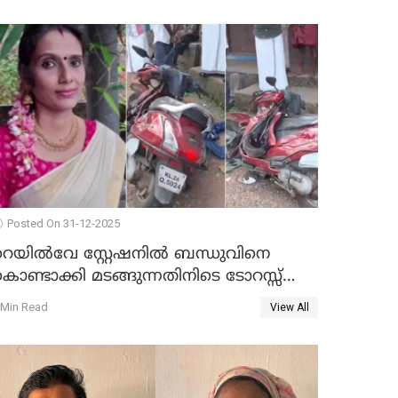
Posted On 31-12-2025
റെയിൽവേ സ്റ്റേഷനിൽ ബന്ധുവിനെ
ൊണ്ടാക്കി മടങ്ങുന്നതിനിടെ ടോറസ്സ്
ോറി സ്കൂട്ടറിൽ ഇടിച്ചു : യുവതിക്ക്
 Min Read
View All
ാരുണാന്ത്യം