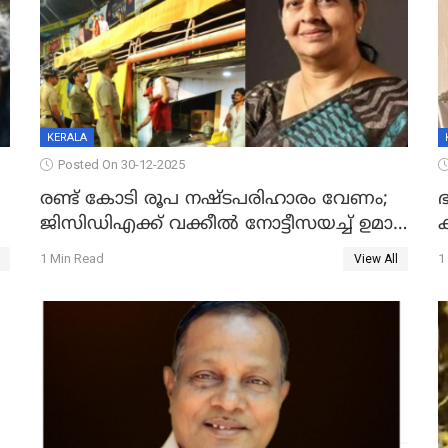
KERALA
Posted On 30-12-2025
രണ്ട് കോടി രൂപ നഷ്ടപരിഹാരം വേണം;
ഭ
ജിസിഡിഎക്ക് വക്കീൽ നോട്ടീസയച്ച് ഉമാ
തോമസ്
1 Min Read
1
View All