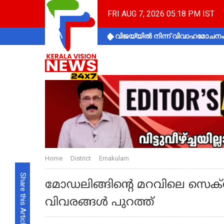
FRI AUG 7, 2026 05:18 PM IST
വിജയ്‌യിൽ നിന്ന് വിവാഹമോചനം 
Home
District
Ernakulam
Share this Article
മോഡലിങ്ങിന്റെ മറവിലെ സെക്സ്
വിവരങ്ങൾ പുറത്ത്