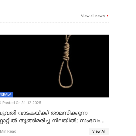
View all news
KERALA
Posted On 31-12-2025
യുവതി വാടകയ്ക്ക് താമസിക്കുന്ന
്ലാറ്റില്‍ തൂങ്ങിമരിച്ച നിലയില്‍; സംഭവം
കൈതപ്പൊയിലില്‍
 Min Read
View All