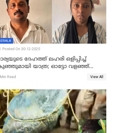
KERALA
Posted On 30-12-2025
ാര്യയുടെ ദേഹത്ത് ലഹരി ഒളിപ്പിച്ച്
കുഞ്ഞുമായി യാത്ര; ഓട്ടോ വളഞ്ഞ്
ദമ്പതികളെ പിടികൂടി പൊലീസ്
 Min Read
View All