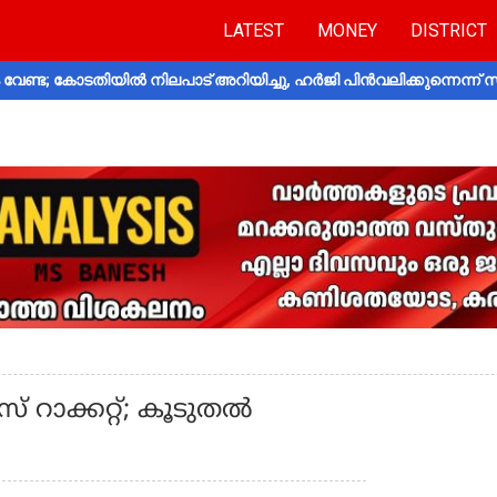
LATEST
MONEY
DISTRICT
വേണ്ട; കോടതിയിൽ നിലപാട് അറിയിച്ചു, ഹർജി പിൻവലിക്കുന്നെന്ന്
 റാക്കറ്റ്; കൂടുതൽ