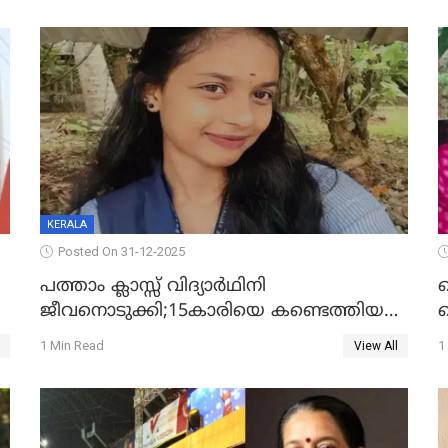
KERALA
Posted On 31-12-2025
പത്താം ക്ലാസ്സ് വിദ്യാര്‍ഥിനി
ജീവനൊടുക്കി;15കാരിയെ കണ്ടെത്തിയത്
ക
കിടപ്പുമുറിയില്‍ തൂങ്ങി മരിച്ച നിലയിൽ
ല
1 Min Read
1
View All
ദ