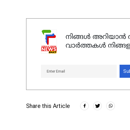
നിങ്ങൾ അറിയാൻ ആ
വാർത്തകൾ നിങ്ങള
Su
Share this Article