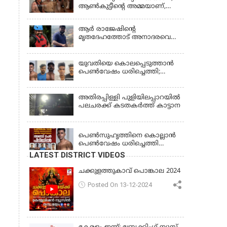
ആണ്‍കുട്ടീന്റെ അമ്മയാണ്‌,
MDMA കൊടുത്തിട്ടില്ല; കീർത്തന
മാധ്യമങ്ങളോട്; പൊലീസ്
ആര്‍ രാജേഷിന്റെ
കസ്റ്റഡിയിൽ വിട്ട് കോടതി,
മൃതദേഹത്തോട് അനാദരവെന്ന്
ജാമ്യാപേക്ഷ തള്ളി
പരാതി; ആംബുലന്‍സ്
ക്രമീകരണത്തില്‍ ഗുരുതര
വീഴ്ച; മൃതദേഹം ചാവക്കാട്
യുവതിയെ കൊലപ്പെടുത്താൻ
വരെ എത്തിച്ചത് ഫ്രീസര്‍
പെൺവേഷം ധരിച്ചെത്തി;
സംവിധാനം ഇല്ലാതെയെന്നും
അഞ്ചംഗ സംഘം പിടിയിൽ
ആരോപണം
അതിരപ്പിള്ളി പുളിയിലപ്പാറയിൽ
പലചരക്ക് കടതകർത്ത് കാട്ടാന
KERALA
പെണ്‍സുഹൃത്തിനെ കൊല്ലാന്‍
പെണ്‍വേഷം ധരിച്ചെത്തി
യുവാവ്; അഞ്ചുപേരെ പൊക്കി
LATEST DISTRICT VIDEOS
പൊലീസ്
ചക്കുളത്തുകാവ് പൊങ്കാല 2024
Posted On 13-12-2024