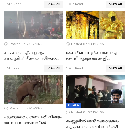
മാത്രം; പൈതങ്ങൾക്ക്
പങ്കിടും; ദീപ്തി മേരി വർഗീസ്
View All
View All
1 Min Read
1 Min Read
വേണ്ടിയുള്ള
മേയറാകില്ല
പിടിവലിക്കിടയിൽ
അപ്പൂപ്പനെതിരെ പോക്സോ
കേസ് ഒടുവിൽ 4 ജീവനുകൾ
പൊലിഞ്ഞു
Posted On 23-12-2025
Posted On 23-12-2025
കട കത്തിച്ച് കളയും,
ശബരിമല സ്വര്‍ണക്കവര്‍ച്ച
പറവൂരില്‍ ഭീകരാന്തരീക്ഷം
കേസ്; ദുരൂഹത കൂട്ടി
സൃഷ്ടിച്ച് കുട്ടി ലഹരിസംഘം
വിദേശവ്യവസായിയുടെ മൊഴി
View All
View All
1 Min Read
1 Min Read
KERALA
Posted On 23-12-2025
Posted On 22-12-2025
ഏഴാറ്റുമുഖം ഗണപതി വീണ്ടും
കണ്ണൂരിൽ രണ്ട് മക്കളടക്കം
ജനവാസ മേഖലയിൽ
കുടുംബത്തിലെ 4 പേർ മരിച്ച