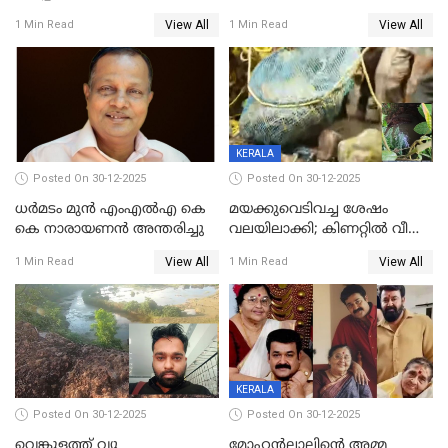
ഓട്ടോ വളഞ്ഞ് ദമ്പതികളെ
വിദ്യാർഥികളെ ട്യൂഷൻ
View All
View All
1 Min Read
1 Min Read
പിടികൂടി പൊലീസ്
സെന്ററിലെ അധ്യാപകന്‍
മർദിച്ചതായി പരാതി
KERALA
Posted On 30-12-2025
Posted On 30-12-2025
ധർമടം മുൻ എംഎല്‍എ കെ
മയക്കുവെടിവച്ച ശേഷം
കെ നാരായണന്‍ അന്തരിച്ചു
വലയിലാക്കി; കിണറ്റിൽ വീണ
കടുവയെ പുറത്തെത്തിച്ചു
View All
View All
1 Min Read
1 Min Read
KERALA
Posted On 30-12-2025
Posted On 30-12-2025
വെങ്കുളത്ത് വ്യൂ
മോഹന്‍ലാലിന്‍റെ അമ്മ