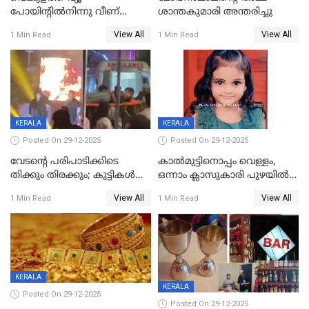
പോയിന്റിൽനിന്നു വീണ്
ശാന്തകുമാരി അന്തരിച്ചു
യുവാവ് മരിച്ചു
View All
View All
1 Min Read
1 Min Read
KERALA
KERALA
Posted On 29-12-2025
Posted On 29-12-2025
വേടന്റെ പരിപാടിക്കിടെ
കാൽമുട്ടിനൊപ്പം വെള്ളം,
തിക്കും തിരക്കും; കുട്ടികള്‍
ഒന്നാം ക്ലാസുകാരി പുഴയിൽ
ഉള്‍പ്പെടെ നിരവധി പേര്‍ക്ക്
മുങ്ങി മരിച്ചു; ദാരുണ സംഭവം
View All
View All
1 Min Read
1 Min Read
പരിക്ക്; പാളം മറികടന്ന
കുട്ടികൾക്കൊപ്പം
യുവാവ് ട്രെയിന്‍ തട്ടി മരിച്ചു
കളിക്കുന്നതിനിടെ
KERALA
KERALA
Posted On 29-12-2025
Posted On 29-12-2025