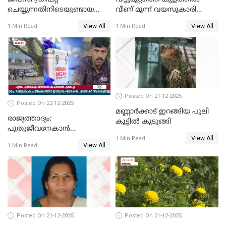
ചെയ്യുന്നതിനിടെയുണ്ടായ
വീണ് മൂന്ന് വയസുകാരി
അപകടം; 14 വയസുകാരന്
മരിച്ചു
View All
View All
1 Min Read
1 Min Read
ദാരുണാന്ത്യം; ജീപ്സി
ഓടിച്ചയാൾ അറസ്റ്റിൽ.
Posted On 21-12-2025
Posted On 22-12-2025
മണ്ണാർക്കാട് ഇറങ്ങിയ പുലി
രാജ്യത്താദ്യം;
കൂട്ടിൽ കുടുങ്ങി
പുതുജീവനേകാൻ
View All
ഷിബുവിന്റെ ഹൃദയം
1 Min Read
View All
1 Min Read
എറണാകുളം സർക്കാർ
ജനറൽ
ആശുപത്രിയിലെത്തിച്ചു
Posted On 21-12-2025
Posted On 21-12-2025