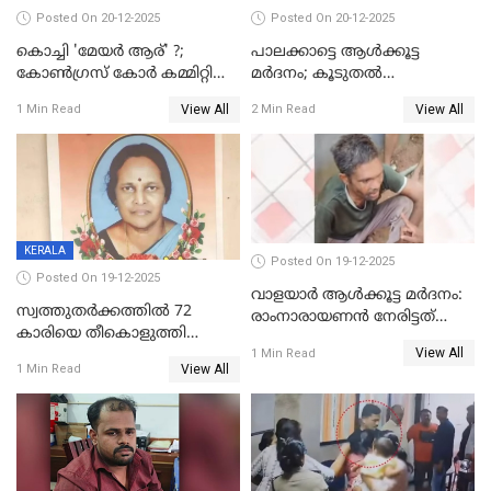
Posted On 20-12-2025
Posted On 20-12-2025
കൊച്ചി 'മേയർ ആര്' ?;
പാലക്കാട്ടെ ആള്‍ക്കൂട്ട
കോണ്‍ഗ്രസ് കോര്‍ കമ്മിറ്റി
മര്‍ദനം; കൂടുതല്‍
യോഗം ചൊവ്വാഴ്ച
അറസ്റ്റുണ്ടാവും, മര്‍ദിച്ചത് 15
View All
View All
1 Min Read
2 Min Read
അംഗ സംഘമെന്ന് വിവരം
KERALA
Posted On 19-12-2025
Posted On 19-12-2025
വാളയാർ ആൾക്കൂട്ട മർദനം:
സ്വത്തുതര്‍ക്കത്തില്‍ 72
രാംനാരായണൻ നേരിട്ടത്
കാരിയെ തീകൊളുത്തി
കൊടും ക്രൂരത; ശരീരത്തിൽ
View All
കൊന്നു;
1 Min Read
നാൽപ്പതിലേറെ
View All
1 Min Read
ക്രൂരകൊലപാതകത്തില്‍
മുറിവുകളെന്ന് പോസ്റ്റ്‌മോർട്ടം
സഹോദരിപുത്രന് ജീവപര്യന്തം
റിപ്പോർട്ട്