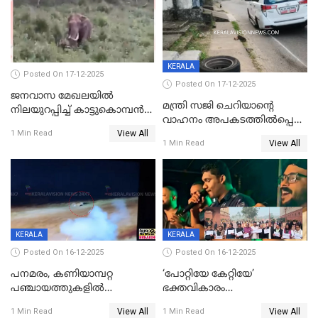
KERALA
Posted On 17-12-2025
Posted On 17-12-2025
ജനവാസ മേഖലയില്‍
മന്ത്രി സജി ചെറിയാന്റെ
നിലയുറപ്പിച്ച് കാട്ടുകൊമ്പന്‍
വാഹനം അപകടത്തിൽപ്പെട്ടു;
പടയപ്പ
View All
മന്ത്രിയും സംഘവും
1 Min Read
View All
1 Min Read
രക്ഷപ്പെട്ടത് തലനാരിടയ്ക്ക്
KERALA
KERALA
Posted On 16-12-2025
Posted On 16-12-2025
പനമരം, കണിയാമ്പറ്റ
‘പോറ്റിയേ കേറ്റിയേ’
പഞ്ചായത്തുകളിൽ
ഭക്തവികാരം
ബുധനാഴ്ച വിദ്യാഭ്യാസ
വ്രണപ്പെടുത്തിയെന്നു
View All
View All
1 Min Read
1 Min Read
സ്ഥാപനങ്ങൾക്ക് അവധി
ഡിജിപിക്ക് പരാതി; ശക്തമായ