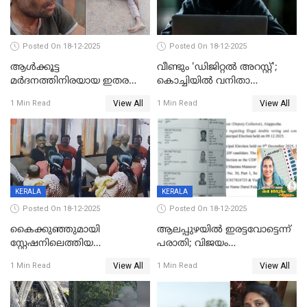
Posted On 18-12-2025
Posted On 18-12-2025
ആൾക്കൂട്ട
വീണ്ടും 'ഡിജിറ്റല്‍ അറസ്റ്റ്';
മർദനത്തിനിരയായ ഇതര
കൊച്ചിയില്‍ വനിതാ
സംസ്ഥാന തൊഴിലാളി മരിച്ചു;
ഡോക്ടര്‍ക്ക് നഷ്ടമായത് 6.38
View All
View All
1 Min Read
1 Min Read
നടുക്കുന്ന സംഭവം
കോടി രൂപ
വാളയാറിൽ
KERALA
KERALA
Posted On 18-12-2025
Posted On 18-12-2025
കൈക്കുഞ്ഞുമായി
ആലപ്പുഴയിൽ ഇരട്ടവോട്ടെന്ന്
സ്റ്റേഷനിലെത്തിയ
പരാതി; വിജയം
യുവതിയ്ക്ക് മർദ്ദനം; സിഐ
റദ്ദാക്കണമെന്ന് വലിയമരം
View All
View All
1 Min Read
1 Min Read
കരണത്തടിച്ചു; CC ടിവി
വാർഡിലെ എൽഡിഎഫ്
ദൃശ്യങ്ങൾ പുറത്ത്
സ്ഥാനാർത്ഥി