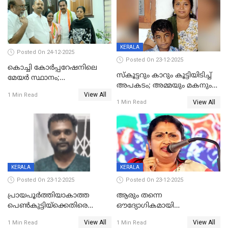
KERALA
Posted On 24-12-2025
Posted On 23-12-2025
കൊച്ചി കോര്‍പ്പറേഷനിലെ
സ്കൂട്ടറും കാറും കൂട്ടിയിടിച്ച്
മേയര്‍ സ്ഥാനം;
അപകടം; അമ്മയും മകനും
കോണ്‍ഗ്രസില്‍ അതൃപതി
View All
മരിച്ചു, മറ്റൊരു മകൻ
1 Min Read
രൂക്ഷം
View All
1 Min Read
ഗുരുതരാവസ്ഥയിൽ
KERALA
KERALA
Posted On 23-12-2025
Posted On 23-12-2025
പ്രായപൂർത്തിയാകാത്ത
ആരും തന്നെ
പെൺകുട്ടിയ്ക്കെതിരെ
ഔദ്യോഗികമായി
ലൈംഗികാതിക്രമം; 36കാരന്
അറിയിച്ചിട്ടില്ല, മേയറെ
View All
View All
1 Min Read
1 Min Read
59 വർഷം തടവും 90,൦൦൦ രൂപ
കണ്ടെത്താൻ ഇന്ന് കോർ