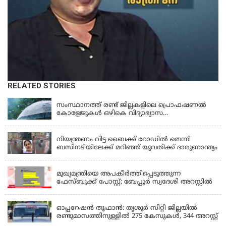
RELATED STORIES
KERALA
സംസ്ഥാനത്ത് രണ്ട് ജില്ലകളിലെ പ്രൊഫഷണൽ
കോളേജുകൾ ഒഴികെ വിദ്യാഭ്യാസ
സ്ഥാപനങ്ങൾക്ക് നാളെ (ശനി) അവധി
KERALA
നിയന്ത്രണം വിട്ട ബൈക്ക് റോഡിൽ തെന്നി
ബസിനടിയിലേക്ക് മറിഞ്ഞ് യുവതിക്ക് ദാരുണാന്ത്യം
KERALA
മുഖ്യമന്ത്രിയെ അപകീർത്തിപ്പെടുത്തുന്ന
ഫേസ്‌ബുക്ക് പോസ്റ്റ്; ബേപ്പൂർ സ്വദേശി അറസ്റ്റിൽ
KERALA
ഓപ്പറേഷൻ തൂഫാൻ: തൃശൂർ സിറ്റി ജില്ലയിൽ
രണ്ടുമാസത്തിനുള്ളിൽ 275 കേസുകൾ, 344 അറസ്റ്റ്
KERALA