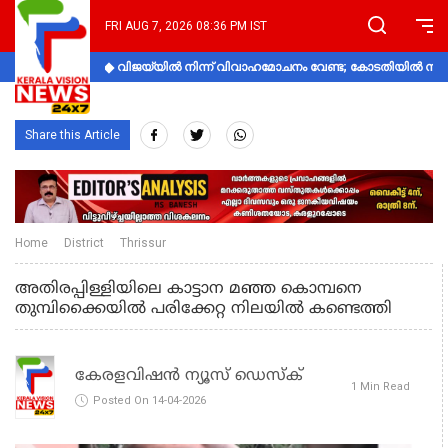
FRI AUG 7, 2026 08:36 PM IST
വിജയ്‌യിൽ നിന്ന് വിവാഹമോചനം വേണ്ട; കോടതിയിൽ നിലപാ
Share this Article
Home
District
Thrissur
അതിരപ്പിള്ളിയിലെ കാട്ടാന മഞ്ഞ കൊമ്പനെ
തുമ്പിക്കൈയിൽ പരിക്കേറ്റ നിലയിൽ കണ്ടെത്തി
കേരളവിഷൻ ന്യൂസ് ഡെസ്‌ക്
1 Min Read
Posted On 14-04-2026