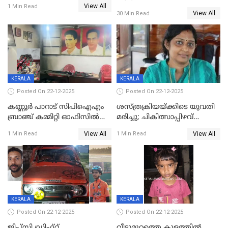
View All
നിലയിൽ
1 Min Read
View All
30 Min Read
KERALA
KERALA
Posted On 22-12-2025
Posted On 22-12-2025
കണ്ണൂർ പാറാട് സിപിഐഎം
ശസ്ത്രക്രിയയ്‌ക്കിടെ യുവതി
ബ്രാഞ്ച് കമ്മിറ്റി ഓഫിസിൽ
മരിച്ചു; ചികിത്സാപ്പിഴവ്
തീയിട്ടു; നേതാക്കളുടെ
ആരോപിച്ച് ബന്ധുക്കൾ;
View All
View All
1 Min Read
1 Min Read
ചിത്രങ്ങളടക്കം കത്തിയ
സംഭവം മാവേലിക്കരയിൽ
നിലയിൽ
KERALA
KERALA
Posted On 22-12-2025
Posted On 22-12-2025
ജിപ്സി ഡ്രിഫ്റ്റ്
വീട്ടുമുറ്റത്തെ കുളത്തിൽ