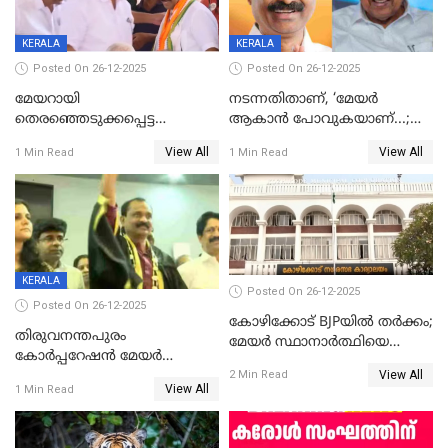
KERALA
KERALA
Posted On 26-12-2025
Posted On 26-12-2025
മേയറായി
നടന്നതിതാണ്, ‘മേയർ
തെരഞ്ഞെടുക്കപ്പെട്ട
ആകാൻ പോവുകയാണ്...;
ശേഷമുള്ള പി ഇന്ദിരയുടെ
ആവട്ടെ, അഭിനന്ദനങ്ങൾ’;
View All
View All
1 Min Read
1 Min Read
ആദ്യ വോട്ട് അസാധു; കണ്ണൂർ
മുഖ്യമന്ത്രിയുടെ ഓഫീസ്
ഡെപ്യൂട്ടി മേയർ സ്ഥാനത്ത്
തന്നെ വിശദീകരിയ്ക്കുന്നു;
താഹിറിന് വിജയം
സത്യമിതാണ്
KERALA
Posted On 26-12-2025
Posted On 26-12-2025
കോഴിക്കോട് BJPയിൽ തർക്കം;
തിരുവനന്തപുരം
മേയർ സ്ഥാനാർത്ഥിയെ
കോര്‍പ്പറേഷന്‍ മേയര്‍
പരസ്യമായി പ്രഖ്യാപിച്ചില്ല
View All
തെരഞ്ഞെടുപ്പ്; സിപിഐഎം
2 Min Read
View All
1 Min Read
ഹൈക്കോടതിയിലേക്ക്;
സത്യപ്രതിജ്ഞ ചടങ്ങില്‍
ചട്ടലംഘനമെന്ന് പാർട്ടി