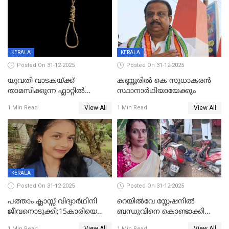
KERALA
KERALA
Posted On 31-12-2025
Posted On 31-12-2025
യുവതി വാടകയ്ക്ക്
കണ്ണൂരിൽ കെ സുധാകരൻ
താമസിക്കുന്ന ഫ്ലാറ്റില്‍
സ്ഥാനാർഥിയായേക്കും
തൂങ്ങിമരിച്ച നിലയില്‍;
View All
View All
1 Min Read
1 Min Read
സംഭവം കൈതപ്പൊയിലില്‍
KERALA
Posted On 31-12-2025
Posted On 31-12-2025
പത്താം ക്ലാസ്സ് വിദ്യാര്‍ഥിനി
റെയിൽവേ സ്റ്റേഷനിൽ
ജീവനൊടുക്കി;15കാരിയെ
ബന്ധുവിനെ കൊണ്ടാക്കി
കണ്ടെത്തിയത്
മടങ്ങുന്നതിനിടെ ടോറസ്സ്
View All
View All
1 Min Read
1 Min Read