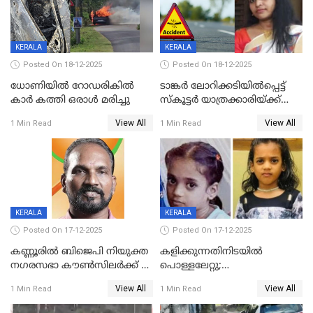
KERALA
KERALA
Posted On 18-12-2025
Posted On 18-12-2025
ധോണിയിൽ റോഡരികിൽ
ടാങ്കർ ലോറിക്കടിയിൽപ്പെട്ട്
കാർ കത്തി ഒരാൾ മരിച്ചു
സ്കൂട്ടർ യാത്രക്കാരിയ്ക്ക്
ദാരുണാന്ത്യം; അപകടം
View All
View All
1 Min Read
1 Min Read
കണ്ടോത്ത് ദേശീയ പാതയിൽ
KERALA
KERALA
Posted On 17-12-2025
Posted On 17-12-2025
കണ്ണൂരിൽ ബിജെപി നിയുക്ത
കളിക്കുന്നതിനിടയിൽ
നഗരസഭാ കൗൺസിലർക്ക് 36
പൊള്ളലേറ്റു;
വർഷം തടവുശിക്ഷ
ചികിത്സയിലായിരുന്ന രണ്ടാം
View All
View All
1 Min Read
1 Min Read
ക്ലാസ് വിദ്യാർത്ഥിനി മരിച്ചു