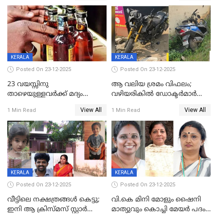
പിഴയും ശിക്ഷ
കമ്മിറ്റി കൂടിയില്ല';
അതൃപ്തിയുമായി ദീപ്തി മേരി
വർഗീസ്
KERALA
KERALA
Posted On 23-12-2025
Posted On 23-12-2025
23 വയസ്സിനു
ആ വലിയ ശ്രമം വിഫലം;
താഴെയുള്ളവർക്ക് മദ്യം
വഴിയരികില്‍ ‌ഡോക്ടര്‍മാര്‍
നൽകിയതിനെതിരെ കർശന
ശസ്ത്രക്രിയ നടത്തിയ ലിനു
View All
View All
1 Min Read
1 Min Read
നടപടി;സ്ഥാപനങ്ങൾക്കെതിരെ
മരണത്തിന് കീഴടങ്ങി
രണ്ട് കേസുകൾ
KERALA
KERALA
Posted On 23-12-2025
Posted On 23-12-2025
വീട്ടിലെ നക്ഷത്രങ്ങൾ കെട്ടു;
വി.കെ മിനി മോളും ഷൈനി
ഇനി ആ ക്രിസ്മസ് സ്റ്റാർ
മാത്യുവും കൊച്ചി മേയർ പദം