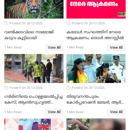
Posted On 26-12-2025
Posted On 25-12-2025
വണ്ടിക്കടവിലെ നരഭോജി
കരോള്‍ സംഘത്തിന് നേരെ
കടുവ കൂട്ടിലായി
ആക്രമണം; ഒരാള്‍ അറസ്റ്റില്‍
View All
View All
1 Min Read
1 Min Read
Posted On 25-12-2025
Posted On 25-12-2025
ഗര്‍ഭിണിയെ പൊള്ളലേല്‍പ്പിച്ച
തിരുവനന്തപുരം
കേസ്; ആണ്‍സുഹൃത്ത്
കോര്‍പ്പറേഷന്‍ മേയർ; ആര്‍
പിടിയില്‍
ശ്രീലേഖയ്ക്ക് മുൻതൂക്കം
View All
View All
1 Min Read
1 Min Read