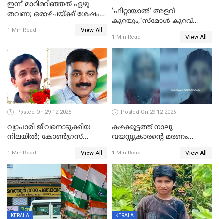
ഇന്ന് മാറിമറിഞ്ഞത് ഏഴു
'ഫിറ്റായാൽ' അളവ്
തവണ; ഒരാഴ്ചയ്ക്ക് ശേഷം
കുറയും,'സ്‌മോൾ കുറവ്
സ്വർണവിലയിൽ ഇടിവ്
View All
പിടികൂടി; ബാറിന് 25,000 രൂപ
1 Min Read
View All
1 Min Read
പിഴ
Posted On 29-12-2025
Posted On 29-12-2025
വ്യാപാരി ജീവനൊടുക്കിയ
കഴക്കൂട്ടത്ത് നാലു
നിലയില്‍; കോണ്‍ഗ്രസ്
വയസ്സുകാരന്റെ മരണം
കൗണ്‍സിലറുടെ
കൊലപാതകം: അമ്മയും
View All
View All
1 Min Read
1 Min Read
മാനസികപീഡനമെന്ന് കുറിപ്പ്
സുഹൃത്തും പൊലീസ്
കസ്റ്റഡിയിൽ
KERALA
KERALA