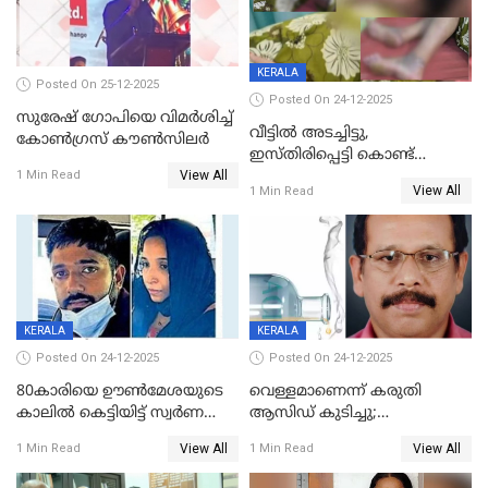
KERALA
Posted On 25-12-2025
Posted On 24-12-2025
സുരേഷ് ഗോപിയെ വിമര്‍ശിച്ച്
വീട്ടിൽ അടച്ചിട്ടു,
കോണ്‍ഗ്രസ് കൗണ്‍സിലര്‍
ഇസ്തിരിപ്പെട്ടി കൊണ്ട്
View All
പൊള്ളിച്ചു; 8 മാസം
1 Min Read
View All
1 Min Read
ഗർഭിണിയായ യുവതിക്ക് ക്രൂര
മർദനം
KERALA
KERALA
Posted On 24-12-2025
Posted On 24-12-2025
80കാരിയെ ഊൺമേശയുടെ
വെള്ളമാണെന്ന് കരുതി
കാലിൽ കെട്ടിയിട്ട് സ്വർണവും
ആസിഡ് കുടിച്ചു;
പണവും കവർന്നു;
ചികിത്സയിലിരുന്ന ആള്‍
View All
View All
1 Min Read
1 Min Read
കൊച്ചുമകനും സുഹൃത്തും
മരിച്ചു
അറസ്റ്റിൽ