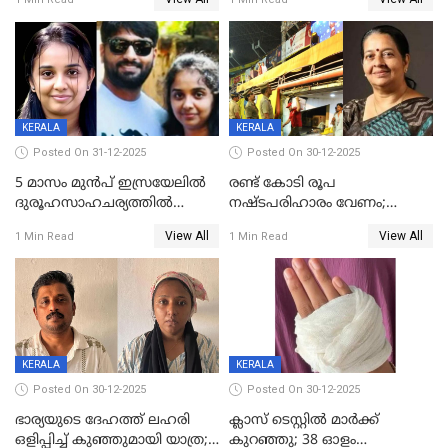
കിടപ്പുമുറിയില്‍ തൂങ്ങി മരിച്ച
ലോറി സ്കൂട്ടറിൽ ഇടിച്ചു :
നിലയിൽ
യുവതിക്ക് ദാരുണാന്ത്യം
KERALA
KERALA
Posted On 31-12-2025
Posted On 30-12-2025
5 മാസം മുൻപ് ഇസ്രയേലിൽ
രണ്ട് കോടി രൂപ
ദുരൂഹസാഹചര്യത്തിൽ
നഷ്ടപരിഹാരം വേണം;
മരിച്ചനിലയിൽ കണ്ടെത്തിയ
ജിസിഡിഎക്ക് വക്കീൽ
View All
View All
1 Min Read
1 Min Read
മലയാളി യുവാവിന്റെ ഭാര്യയും
നോട്ടീസയച്ച് ഉമാ തോമസ്
മരിച്ചു
KERALA
KERALA
Posted On 30-12-2025
Posted On 30-12-2025
ഭാര്യയുടെ ദേഹത്ത് ലഹരി
ക്ലാസ് ടെസ്റ്റിൽ മാർക്ക്
ഒളിപ്പിച്ച് കുഞ്ഞുമായി യാത്ര;
കുറഞ്ഞു; 38 ഓളം