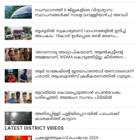
സംസ്ഥാനത്ത് 6 ജില്ലകളിലെ വിദ്യാഭ്യാസ
സ്ഥാപനങ്ങൾക്ക് നാളെ (വെള്ളിയാഴ്ച) അവധി
KERALA
തൃശൂരിൽ സ്വകാര്യബസ് വാഹനങ്ങളില്‍ ഇടിച്ച്
അപകടം: 18കാരി ഉൾപ്പെടെ രണ്ട് മരണം,
പത്തോളം പേർക്ക് പരിക്ക്
KERALA
'ഞാനൊരു അധ്യാപികയാണ്, ആണ്‍കുട്ടീന്റെ
അമ്മയാണ്‌, MDMA കൊടുത്തിട്ടില്ല; കീർത്തന
മാധ്യമങ്ങളോട്; പൊലീസ് കസ്റ്റഡിയിൽ വിട്ട്
കോടതി, ജാമ്യാപേക്ഷ തള്ളി
ആര്‍ രാജേഷിന്റെ മൃതദേഹത്തോട് അനാദരവെന്ന്
പരാതി; ആംബുലന്‍സ് ക്രമീകരണത്തില്‍ ഗുരുതര
വീഴ്ച; മൃതദേഹം ചാവക്കാട് വരെ എത്തിച്ചത്
ഫ്രീസര്‍ സംവിധാനം ഇല്ലാതെയെന്നും ആരോപണം
യുവതിയെ കൊലപ്പെടുത്താൻ പെൺവേഷം
ധരിച്ചെത്തി; അഞ്ചംഗ സംഘം പിടിയിൽ
അതിരപ്പിള്ളി പുളിയിലപ്പാറയിൽ പലചരക്ക്
കടതകർത്ത് കാട്ടാന
LATEST DISTRICT VIDEOS
ചക്കുളത്തുകാവ് പൊങ്കാല 2024