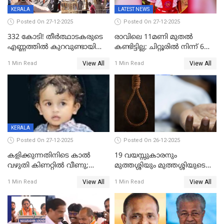
KERALA
LATEST NEWS
Posted On 27-12-2025
Posted On 27-12-2025
332 കോടി! തീർത്ഥാടകരുടെ
രാവിലെ 11മണി മുതൽ
എണ്ണത്തിൽ കുറവുണ്ടായിട്ടും
കണ്ടിട്ടില്ല; ചിറ്റൂരിൽ നിന്ന് 6
ശബരിമലയിൽ വരുമാനം
വയസ്സുകാരനെ കാണാതായി
View All
View All
1 Min Read
1 Min Read
കുതിച്ചുയരുന്നു
KERALA
Posted On 27-12-2025
Posted On 26-12-2025
കളിക്കുന്നതിനിടെ കാൽ
19 വയസ്സുകാരനും
വഴുതി കിണറ്റിൽ വീണു;
മുത്തശ്ശിയും മുത്തശ്ശിയുടെ
ഒന്നര വയസ്സുകാരന്
സഹോദരിയും വീട്ടിൽ തൂങ്ങി
View All
View All
1 Min Read
1 Min Read
ദാരുണാന്ത്യം
മരിച്ചനിലയിൽ