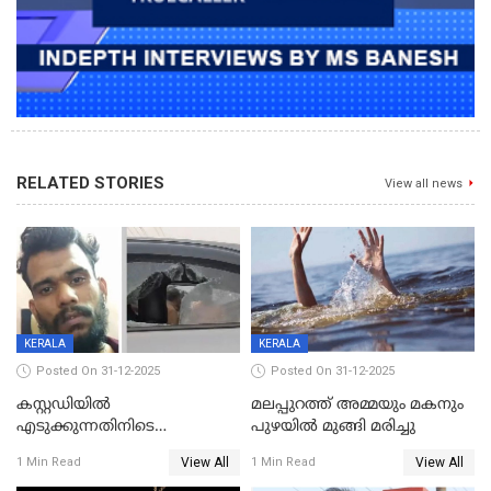
RELATED STORIES
View all news
KERALA
KERALA
Posted On 31-12-2025
Posted On 31-12-2025
കസ്റ്റഡിയിൽ
മലപ്പുറത്ത് അമ്മയും മകനും
എടുക്കുന്നതിനിടെ
പുഴയിൽ മുങ്ങി മരിച്ചു
വിലങ്ങുമായി രക്ഷപ്പെട്ട
View All
View All
1 Min Read
1 Min Read
വധശ്രമക്കേസ് പ്രതി പിടിയിൽ