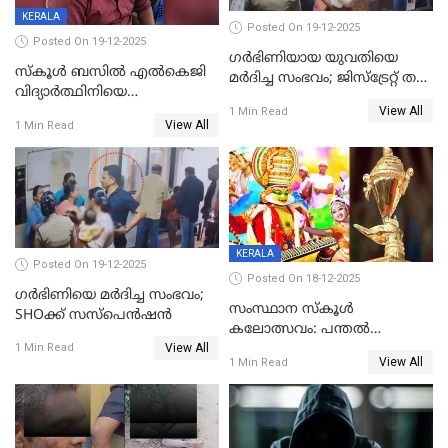
KERALA
Posted On 19-12-2025
Posted On 19-12-2025
ഗര്‍ഭിണിയായ യുവതിയെ
സ്കൂൾ ബസിൽ എൽകെജി
മര്‍ദിച്ച സംഭവം; ജിസ്‌ട്രേറ്റ് തല
വിദ്യാര്‍ത്ഥിനിയെ
അന്വേഷണം വേണമെന്ന്
View All
ലൈംഗികമായി ഉപദ്രവിച്ചു;
1 Min Read
യുവതി
View All
1 Min Read
ക്ലീനര്‍ പിടിയിൽ
KERALA
Posted On 19-12-2025
Posted On 18-12-2025
ഗര്‍ഭിണിയെ മർദിച്ച സംഭവം;
സംസ്ഥാന സ്കൂൾ
SHOക്ക് സസ്പെൻഷൻ
കലോത്സവം: പന്തൽ
View All
കാൽനാട്ടൽ 20 ന്
1 Min Read
View All
1 Min Read