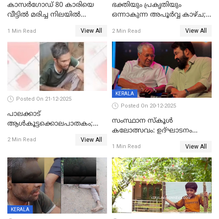
കാസർഗോഡ് 80 കാരിയെ
ഭക്തിയും പ്രകൃതിയും
വീട്ടിൽ മരിച്ച നിലയിൽ
ഒന്നാകുന്ന അപൂര്‍വ്വ കാഴ്ച;
കണ്ടെത്തി
ഭക്തർക്ക്
View All
View All
1 Min Read
2 Min Read
കാഴ്ചാനുഭവമൊരുക്കി
ശബരീ നന്ദനം
KERALA
Posted On 21-12-2025
Posted On 20-12-2025
പാലക്കാട്‌
സംസ്ഥാന സ്കൂൾ
ആൾകൂട്ടക്കൊലപാതകം;
കലോത്സവം: ഉദ്ഘാടനം
അന്വേഷണം
View All
മുഖ്യമന്ത്രി, സമാപനത്തിൽ
2 Min Read
ഊർജ്ജിതമാക്കിമാക്കി
View All
1 Min Read
മുഖ്യാതിഥിയായി
ക്രൈംബ്രാഞ്ച്
മോഹൻലാൽ
KERALA