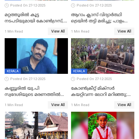
Posted On 27-12-2025
Posted On 27-12-2025
മറ്റത്തൂരിൽ കൂട്ട
ആറാം ക്ലാസ് വിദ്യാർത്ഥി
നടപടിയുമായി കോണ്‍ഗ്രസ്,
ട്രെയിൻ തട്ടി മരിച്ചു; പാളം
ബിജെപി പാളയത്തിലെത്തിയ
മുറിച്ചുകടക്കുന്നതിനിടെ
View All
View All
1 Min Read
1 Min Read
എട്ട് പേര്‍ ഉള്‍പ്പെടെ
അപകടം മലപ്പുറത്ത്
പത്തുപേരെ പുറത്താക്കി,
ചൊവ്വന്നൂരിലും നടപടി
KERALA
KERALA
Posted On 27-12-2025
Posted On 27-12-2025
കണ്ണൂരിൽ യു.പി
കോണ്‍ക്രീറ്റ് മിക്‌സര്‍
സ്വദേശിയുടെ മരണത്തിൽ
കയറ്റിവന്ന ലോറി മറിഞ്ഞു;
അഞ്ചംഗ സംഘത്തിനെതിരെ
രണ്ടുപേര്‍ക്ക് ദാരുണാന്ത്യം;
View All
View All
1 Min Read
1 Min Read
കേസ്; തർക്കമുണ്ടായത്
അപകടം കണ്ണൂരിൽ
ഫേഷ്യലിന് 300 രൂപ
ആവശ്യപ്പെട്ടതിനെച്ചൊല്ലി