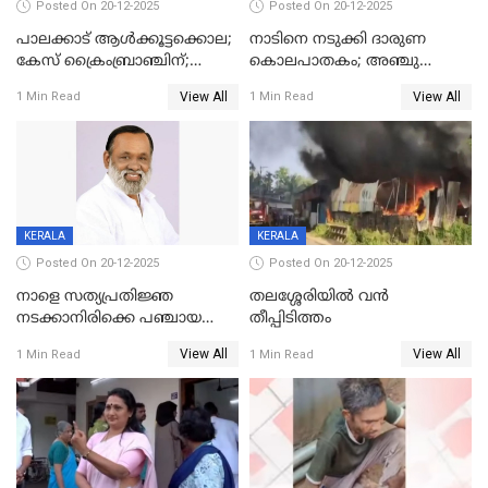
Posted On 20-12-2025
Posted On 20-12-2025
പാലക്കാട് ആൾക്കൂട്ടക്കൊല;
നാടിനെ നടുക്കി ദാരുണ
കേസ് ക്രൈംബ്രാഞ്ചിന്;
കൊലപാതകം; അഞ്ചു
DYSPയുടെ നേതൃത്വത്തിൽ
വയസ്സുകാരനെ 'അമ്മ
View All
View All
1 Min Read
1 Min Read
അന്വേഷിക്കും
കഴുത്തുഞെരിച്ച് കൊന്നു
KERALA
KERALA
Posted On 20-12-2025
Posted On 20-12-2025
നാളെ സത്യപ്രതിജ്ഞ
തലശ്ശേരിയിൽ വൻ
നടക്കാനിരിക്കെ പഞ്ചായത്ത്
തീപ്പിടിത്തം
മെമ്പർ മരിച്ചു
View All
View All
1 Min Read
1 Min Read