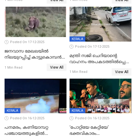
ക്ലാസ് വിദ്യാർത്ഥിനി മരിച്ചു
KERALA
Posted On 17-12-2025
Posted On 17-12-2025
ജനവാസ മേഖലയില്‍
മന്ത്രി സജി ചെറിയാന്റെ
നിലയുറപ്പിച്ച് കാട്ടുകൊമ്പന്‍
വാഹനം അപകടത്തിൽപ്പെട്ടു;
പടയപ്പ
View All
മന്ത്രിയും സംഘവും
1 Min Read
View All
1 Min Read
രക്ഷപ്പെട്ടത് തലനാരിടയ്ക്ക്
KERALA
KERALA
Posted On 16-12-2025
Posted On 16-12-2025
പനമരം, കണിയാമ്പറ്റ
‘പോറ്റിയേ കേറ്റിയേ’
പഞ്ചായത്തുകളിൽ
ഭക്തവികാരം