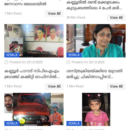
കണ്ണൂരിൽ രണ്ട് മക്കളടക്കം
ജനവാസ മേഖലയിൽ
കുടുംബത്തിലെ 4 പേർ മരിച്ച
View All
നിലയിൽ
1 Min Read
View All
30 Min Read
KERALA
KERALA
Posted On 22-12-2025
Posted On 22-12-2025
കണ്ണൂർ പാറാട് സിപിഐഎം
ശസ്ത്രക്രിയയ്‌ക്കിടെ യുവതി
ബ്രാഞ്ച് കമ്മിറ്റി ഓഫിസിൽ
മരിച്ചു; ചികിത്സാപ്പിഴവ്
തീയിട്ടു; നേതാക്കളുടെ
ആരോപിച്ച് ബന്ധുക്കൾ;
View All
View All
1 Min Read
1 Min Read
ചിത്രങ്ങളടക്കം കത്തിയ
സംഭവം മാവേലിക്കരയിൽ
നിലയിൽ
KERALA
KERALA