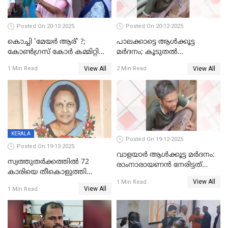
Posted On 20-12-2025
Posted On 20-12-2025
കൊച്ചി 'മേയർ ആര്' ?;
പാലക്കാട്ടെ ആള്‍ക്കൂട്ട
കോണ്‍ഗ്രസ് കോര്‍ കമ്മിറ്റി
മര്‍ദനം; കൂടുതല്‍
യോഗം ചൊവ്വാഴ്ച
അറസ്റ്റുണ്ടാവും, മര്‍ദിച്ചത് 15
View All
View All
1 Min Read
2 Min Read
അംഗ സംഘമെന്ന് വിവരം
KERALA
Posted On 19-12-2025
Posted On 19-12-2025
വാളയാർ ആൾക്കൂട്ട മർദനം:
സ്വത്തുതര്‍ക്കത്തില്‍ 72
രാംനാരായണൻ നേരിട്ടത്
കാരിയെ തീകൊളുത്തി
കൊടും ക്രൂരത; ശരീരത്തിൽ
View All
കൊന്നു;
1 Min Read
നാൽപ്പതിലേറെ
View All
1 Min Read
ക്രൂരകൊലപാതകത്തില്‍
മുറിവുകളെന്ന് പോസ്റ്റ്‌മോർട്ടം
സഹോദരിപുത്രന് ജീവപര്യന്തം
റിപ്പോർട്ട്