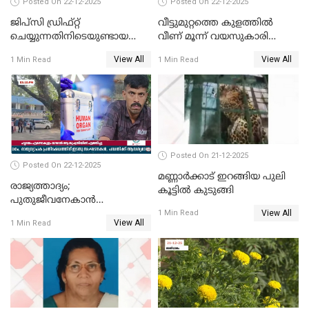
Posted On 22-12-2025
Posted On 22-12-2025
ജിപ്സി ഡ്രിഫ്റ്റ്
വീട്ടുമുറ്റത്തെ കുളത്തിൽ
ചെയ്യുന്നതിനിടെയുണ്ടായ
വീണ് മൂന്ന് വയസുകാരി
അപകടം; 14 വയസുകാരന്
മരിച്ചു
View All
View All
1 Min Read
1 Min Read
ദാരുണാന്ത്യം; ജീപ്സി
ഓടിച്ചയാൾ അറസ്റ്റിൽ.
Posted On 21-12-2025
Posted On 22-12-2025
മണ്ണാർക്കാട് ഇറങ്ങിയ പുലി
രാജ്യത്താദ്യം;
കൂട്ടിൽ കുടുങ്ങി
പുതുജീവനേകാൻ
View All
ഷിബുവിന്റെ ഹൃദയം
1 Min Read
View All
1 Min Read
എറണാകുളം സർക്കാർ
ജനറൽ
ആശുപത്രിയിലെത്തിച്ചു