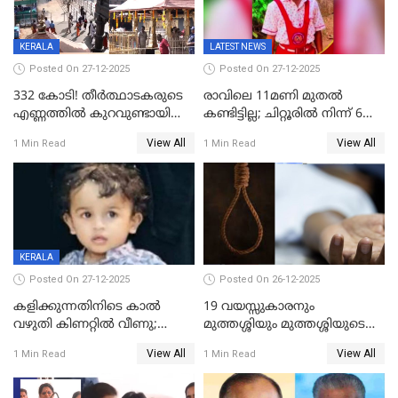
KERALA
LATEST NEWS
Posted On 27-12-2025
Posted On 27-12-2025
332 കോടി! തീർത്ഥാടകരുടെ
രാവിലെ 11മണി മുതൽ
എണ്ണത്തിൽ കുറവുണ്ടായിട്ടും
കണ്ടിട്ടില്ല; ചിറ്റൂരിൽ നിന്ന് 6
ശബരിമലയിൽ വരുമാനം
വയസ്സുകാരനെ കാണാതായി
View All
View All
1 Min Read
1 Min Read
കുതിച്ചുയരുന്നു
KERALA
Posted On 27-12-2025
Posted On 26-12-2025
കളിക്കുന്നതിനിടെ കാൽ
19 വയസ്സുകാരനും
വഴുതി കിണറ്റിൽ വീണു;
മുത്തശ്ശിയും മുത്തശ്ശിയുടെ
ഒന്നര വയസ്സുകാരന്
സഹോദരിയും വീട്ടിൽ തൂങ്ങി
View All
View All
1 Min Read
1 Min Read
ദാരുണാന്ത്യം
മരിച്ചനിലയിൽ