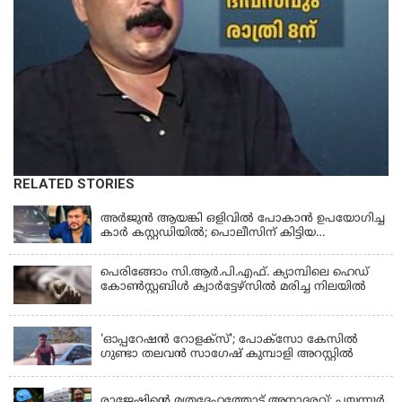
RELATED STORIES
KERALA
അർജുൻ ആയങ്കി ഒളിവിൽ പോകാൻ ഉപയോഗിച്ച
കാർ കസ്റ്റഡിയിൽ; പൊലീസിന് കിട്ടിയ
വാഹനത്തിന്റെ ഉടമ അർജുന്റെ ഭാര്യ
പെരിങ്ങോം സി.ആർ.പി.എഫ്. ക്യാമ്പിലെ ഹെഡ്
കോൺസ്റ്റബിൾ ക്വാർട്ടേഴ്സിൽ മരിച്ച നിലയിൽ
LATEST NEWS
'ഓപ്പറേഷൻ റോളക്സ്'; പോക്സോ കേസിൽ
ഗുണ്ടാ തലവൻ സാഗേഷ് കുമ്പാളി അറസ്റ്റിൽ
KERALA
രാജേഷിന്റെ മൃതദേഹത്തോട് അനാദരവ്: പയ്യന്നൂർ