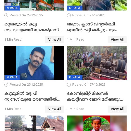
KERALA
KERALA
Posted On 27-12-2025
Posted On 27-12-2025
മറ്റത്തൂരിൽ കൂട്ട
ആറാം ക്ലാസ് വിദ്യാർത്ഥി
നടപടിയുമായി കോണ്‍ഗ്രസ്,
ട്രെയിൻ തട്ടി മരിച്ചു; പാളം
ബിജെപി പാളയത്തിലെത്തിയ
മുറിച്ചുകടക്കുന്നതിനിടെ
View All
View All
1 Min Read
1 Min Read
എട്ട് പേര്‍ ഉള്‍പ്പെടെ
അപകടം മലപ്പുറത്ത്
പത്തുപേരെ പുറത്താക്കി,
ചൊവ്വന്നൂരിലും നടപടി
KERALA
KERALA
Posted On 27-12-2025
Posted On 27-12-2025
കണ്ണൂരിൽ യു.പി
കോണ്‍ക്രീറ്റ് മിക്‌സര്‍
സ്വദേശിയുടെ മരണത്തിൽ
കയറ്റിവന്ന ലോറി മറിഞ്ഞു;
അഞ്ചംഗ സംഘത്തിനെതിരെ
രണ്ടുപേര്‍ക്ക് ദാരുണാന്ത്യം;
View All
View All
1 Min Read
1 Min Read
കേസ്; തർക്കമുണ്ടായത്
അപകടം കണ്ണൂരിൽ
ഫേഷ്യലിന് 300 രൂപ
ആവശ്യപ്പെട്ടതിനെച്ചൊല്ലി