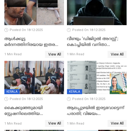
Posted On 18-12-2025
Posted On 18-12-2025
ആൾക്കൂട്ട
വീണ്ടും 'ഡിജിറ്റല്‍ അറസ്റ്റ്';
മർദനത്തിനിരയായ ഇതര
കൊച്ചിയില്‍ വനിതാ
സംസ്ഥാന തൊഴിലാളി മരിച്ചു;
ഡോക്ടര്‍ക്ക് നഷ്ടമായത് 6.38
View All
View All
1 Min Read
1 Min Read
നടുക്കുന്ന സംഭവം
കോടി രൂപ
വാളയാറിൽ
KERALA
KERALA
Posted On 18-12-2025
Posted On 18-12-2025
കൈക്കുഞ്ഞുമായി
ആലപ്പുഴയിൽ ഇരട്ടവോട്ടെന്ന്
സ്റ്റേഷനിലെത്തിയ
പരാതി; വിജയം
യുവതിയ്ക്ക് മർദ്ദനം; സിഐ
റദ്ദാക്കണമെന്ന് വലിയമരം
View All
View All
1 Min Read
1 Min Read
കരണത്തടിച്ചു; CC ടിവി
വാർഡിലെ എൽഡിഎഫ്