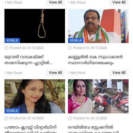
View All
View All
1 Min Read
1 Min Read
വധശ്രമക്കേസ് പ്രതി പിടിയിൽ
KERALA
KERALA
Posted On 31-12-2025
Posted On 31-12-2025
യുവതി വാടകയ്ക്ക്
കണ്ണൂരിൽ കെ സുധാകരൻ
താമസിക്കുന്ന ഫ്ലാറ്റില്‍
സ്ഥാനാർഥിയായേക്കും
തൂങ്ങിമരിച്ച നിലയില്‍;
View All
View All
1 Min Read
1 Min Read
സംഭവം കൈതപ്പൊയിലില്‍
KERALA
Posted On 31-12-2025
Posted On 31-12-2025
പത്താം ക്ലാസ്സ് വിദ്യാര്‍ഥിനി
റെയിൽവേ സ്റ്റേഷനിൽ