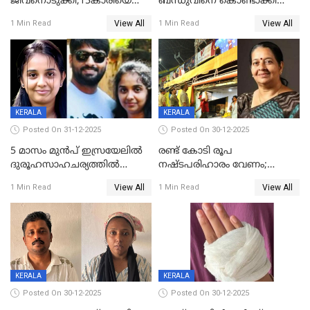
ജീവനൊടുക്കി;15കാരിയെ
ബന്ധുവിനെ കൊണ്ടാക്കി
കണ്ടെത്തിയത്
മടങ്ങുന്നതിനിടെ ടോറസ്സ്
View All
View All
1 Min Read
1 Min Read
കിടപ്പുമുറിയില്‍ തൂങ്ങി മരിച്ച
ലോറി സ്കൂട്ടറിൽ ഇടിച്ചു :
നിലയിൽ
യുവതിക്ക് ദാരുണാന്ത്യം
KERALA
KERALA
Posted On 31-12-2025
Posted On 30-12-2025
5 മാസം മുൻപ് ഇസ്രയേലിൽ
രണ്ട് കോടി രൂപ
ദുരൂഹസാഹചര്യത്തിൽ
നഷ്ടപരിഹാരം വേണം;
മരിച്ചനിലയിൽ കണ്ടെത്തിയ
ജിസിഡിഎക്ക് വക്കീൽ
View All
View All
1 Min Read
1 Min Read
മലയാളി യുവാവിന്റെ ഭാര്യയും
നോട്ടീസയച്ച് ഉമാ തോമസ്
മരിച്ചു
KERALA
KERALA
Posted On 30-12-2025
Posted On 30-12-2025