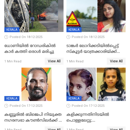
ദൃശ്യങ്ങൾ പുറത്ത്
സ്ഥാനാർത്ഥി
KERALA
KERALA
Posted On 18-12-2025
Posted On 18-12-2025
ധോണിയിൽ റോഡരികിൽ
ടാങ്കർ ലോറിക്കടിയിൽപ്പെട്ട്
കാർ കത്തി ഒരാൾ മരിച്ചു
സ്കൂട്ടർ യാത്രക്കാരിയ്ക്ക്
ദാരുണാന്ത്യം; അപകടം
View All
View All
1 Min Read
1 Min Read
കണ്ടോത്ത് ദേശീയ പാതയിൽ
KERALA
KERALA
Posted On 17-12-2025
Posted On 17-12-2025
കണ്ണൂരിൽ ബിജെപി നിയുക്ത
കളിക്കുന്നതിനിടയിൽ
നഗരസഭാ കൗൺസിലർക്ക് 36
പൊള്ളലേറ്റു;
വർഷം തടവുശിക്ഷ
ചികിത്സയിലായിരുന്ന രണ്ടാം
View All
View All
1 Min Read
1 Min Read