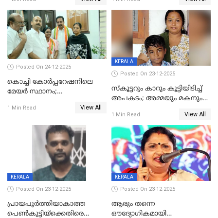
കൊച്ചുമകനും സുഹൃത്തും
മരിച്ചു
അറസ്റ്റിൽ
KERALA
Posted On 24-12-2025
Posted On 23-12-2025
കൊച്ചി കോര്‍പ്പറേഷനിലെ
സ്കൂട്ടറും കാറും കൂട്ടിയിടിച്ച്
മേയര്‍ സ്ഥാനം;
അപകടം; അമ്മയും മകനും
കോണ്‍ഗ്രസില്‍ അതൃപതി
View All
മരിച്ചു, മറ്റൊരു മകൻ
1 Min Read
രൂക്ഷം
View All
1 Min Read
ഗുരുതരാവസ്ഥയിൽ
KERALA
KERALA
Posted On 23-12-2025
Posted On 23-12-2025
പ്രായപൂർത്തിയാകാത്ത
ആരും തന്നെ
പെൺകുട്ടിയ്ക്കെതിരെ
ഔദ്യോഗികമായി