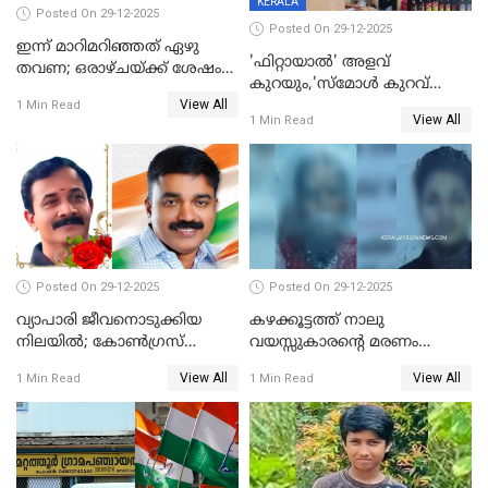
KERALA
Posted On 29-12-2025
Posted On 29-12-2025
ഇന്ന് മാറിമറിഞ്ഞത് ഏഴു
'ഫിറ്റായാൽ' അളവ്
തവണ; ഒരാഴ്ചയ്ക്ക് ശേഷം
കുറയും,'സ്‌മോൾ കുറവ്
സ്വർണവിലയിൽ ഇടിവ്
View All
പിടികൂടി; ബാറിന് 25,000 രൂപ
1 Min Read
View All
1 Min Read
പിഴ
Posted On 29-12-2025
Posted On 29-12-2025
വ്യാപാരി ജീവനൊടുക്കിയ
കഴക്കൂട്ടത്ത് നാലു
നിലയില്‍; കോണ്‍ഗ്രസ്
വയസ്സുകാരന്റെ മരണം
കൗണ്‍സിലറുടെ
കൊലപാതകം: അമ്മയും
View All
View All
1 Min Read
1 Min Read
മാനസികപീഡനമെന്ന് കുറിപ്പ്
സുഹൃത്തും പൊലീസ്
കസ്റ്റഡിയിൽ