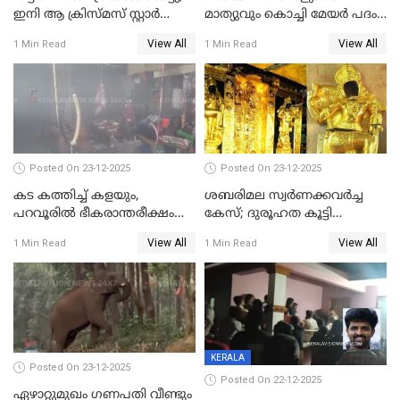
ഇനി ആ ക്രിസ്മസ് സ്റ്റാർ
മാത്യുവും കൊച്ചി മേയർ പദം
മാത്രം; പൈതങ്ങൾക്ക്
പങ്കിടും; ദീപ്തി മേരി വർഗീസ്
View All
View All
1 Min Read
1 Min Read
വേണ്ടിയുള്ള
മേയറാകില്ല
പിടിവലിക്കിടയിൽ
അപ്പൂപ്പനെതിരെ പോക്സോ
കേസ് ഒടുവിൽ 4 ജീവനുകൾ
പൊലിഞ്ഞു
Posted On 23-12-2025
Posted On 23-12-2025
കട കത്തിച്ച് കളയും,
ശബരിമല സ്വര്‍ണക്കവര്‍ച്ച
പറവൂരില്‍ ഭീകരാന്തരീക്ഷം
കേസ്; ദുരൂഹത കൂട്ടി
സൃഷ്ടിച്ച് കുട്ടി ലഹരിസംഘം
വിദേശവ്യവസായിയുടെ മൊഴി
View All
View All
1 Min Read
1 Min Read
KERALA
Posted On 23-12-2025
Posted On 22-12-2025
ഏഴാറ്റുമുഖം ഗണപതി വീണ്ടും