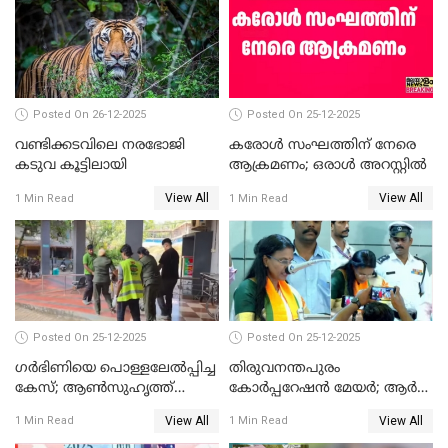
സത്യപ്രതിജ്ഞ ചടങ്ങില്‍
ചട്ടലംഘനമെന്ന് പാർട്ടി
Posted On 26-12-2025
Posted On 25-12-2025
വണ്ടിക്കടവിലെ നരഭോജി
കരോള്‍ സംഘത്തിന് നേരെ
കടുവ കൂട്ടിലായി
ആക്രമണം; ഒരാള്‍ അറസ്റ്റില്‍
View All
View All
1 Min Read
1 Min Read
Posted On 25-12-2025
Posted On 25-12-2025
ഗര്‍ഭിണിയെ പൊള്ളലേല്‍പ്പിച്ച
തിരുവനന്തപുരം
കേസ്; ആണ്‍സുഹൃത്ത്
കോര്‍പ്പറേഷന്‍ മേയർ; ആര്‍
പിടിയില്‍
ശ്രീലേഖയ്ക്ക് മുൻതൂക്കം
View All
View All
1 Min Read
1 Min Read