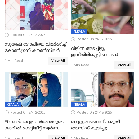
KERALA
Posted On 25-12-2025
Posted On 24-12-2025
സുരേഷ് ഗോപിയെ വിമര്‍ശിച്ച്
വീട്ടിൽ അടച്ചിട്ടു,
കോണ്‍ഗ്രസ് കൗണ്‍സിലര്‍
ഇസ്തിരിപ്പെട്ടി കൊണ്ട്
View All
പൊള്ളിച്ചു; 8 മാസം
1 Min Read
View All
1 Min Read
ഗർഭിണിയായ യുവതിക്ക് ക്രൂര
മർദനം
KERALA
KERALA
Posted On 24-12-2025
Posted On 24-12-2025
80കാരിയെ ഊൺമേശയുടെ
വെള്ളമാണെന്ന് കരുതി
കാലിൽ കെട്ടിയിട്ട് സ്വർണവും
ആസിഡ് കുടിച്ചു;
പണവും കവർന്നു;
ചികിത്സയിലിരുന്ന ആള്‍
View All
View All
1 Min Read
1 Min Read