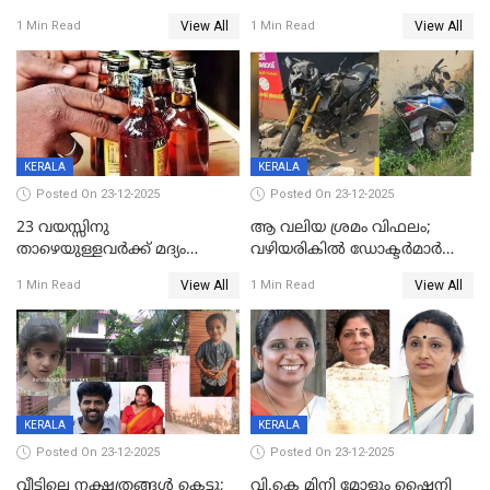
ലൈംഗികാതിക്രമം; 36കാരന്
അറിയിച്ചിട്ടില്ല, മേയറെ
View All
View All
1 Min Read
1 Min Read
59 വർഷം തടവും 90,൦൦൦ രൂപ
കണ്ടെത്താൻ ഇന്ന് കോർ
പിഴയും ശിക്ഷ
കമ്മിറ്റി കൂടിയില്ല';
അതൃപ്തിയുമായി ദീപ്തി മേരി
വർഗീസ്
KERALA
KERALA
Posted On 23-12-2025
Posted On 23-12-2025
23 വയസ്സിനു
ആ വലിയ ശ്രമം വിഫലം;
താഴെയുള്ളവർക്ക് മദ്യം
വഴിയരികില്‍ ‌ഡോക്ടര്‍മാര്‍
നൽകിയതിനെതിരെ കർശന
ശസ്ത്രക്രിയ നടത്തിയ ലിനു
View All
View All
1 Min Read
1 Min Read
നടപടി;സ്ഥാപനങ്ങൾക്കെതിരെ
മരണത്തിന് കീഴടങ്ങി
രണ്ട് കേസുകൾ
KERALA
KERALA
Posted On 23-12-2025
Posted On 23-12-2025
വീട്ടിലെ നക്ഷത്രങ്ങൾ കെട്ടു;
വി.കെ മിനി മോളും ഷൈനി