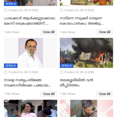
KERALA
Posted On 20-12-2025
Posted On 20-12-2025
പാലക്കാട് ആൾക്കൂട്ടക്കൊല;
നാടിനെ നടുക്കി ദാരുണ
കേസ് ക്രൈംബ്രാഞ്ചിന്;
കൊലപാതകം; അഞ്ചു
DYSPയുടെ നേതൃത്വത്തിൽ
വയസ്സുകാരനെ 'അമ്മ
View All
View All
1 Min Read
1 Min Read
അന്വേഷിക്കും
കഴുത്തുഞെരിച്ച് കൊന്നു
KERALA
KERALA
Posted On 20-12-2025
Posted On 20-12-2025
നാളെ സത്യപ്രതിജ്ഞ
തലശ്ശേരിയിൽ വൻ
നടക്കാനിരിക്കെ പഞ്ചായത്ത്
തീപ്പിടിത്തം
മെമ്പർ മരിച്ചു
View All
View All
1 Min Read
1 Min Read