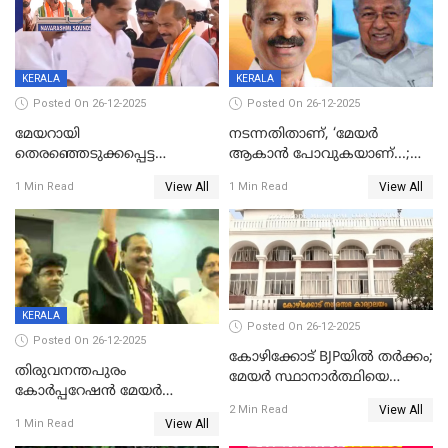
KERALA
KERALA
Posted On 26-12-2025
Posted On 26-12-2025
മേയറായി
നടന്നതിതാണ്, ‘മേയർ
തെരഞ്ഞെടുക്കപ്പെട്ട
ആകാൻ പോവുകയാണ്...;
ശേഷമുള്ള പി ഇന്ദിരയുടെ
ആവട്ടെ, അഭിനന്ദനങ്ങൾ’;
View All
View All
1 Min Read
1 Min Read
ആദ്യ വോട്ട് അസാധു; കണ്ണൂർ
മുഖ്യമന്ത്രിയുടെ ഓഫീസ്
ഡെപ്യൂട്ടി മേയർ സ്ഥാനത്ത്
തന്നെ വിശദീകരിയ്ക്കുന്നു;
താഹിറിന് വിജയം
സത്യമിതാണ്
KERALA
Posted On 26-12-2025
Posted On 26-12-2025
കോഴിക്കോട് BJPയിൽ തർക്കം;
തിരുവനന്തപുരം
മേയർ സ്ഥാനാർത്ഥിയെ
കോര്‍പ്പറേഷന്‍ മേയര്‍
പരസ്യമായി പ്രഖ്യാപിച്ചില്ല
View All
തെരഞ്ഞെടുപ്പ്; സിപിഐഎം
2 Min Read
View All
1 Min Read
ഹൈക്കോടതിയിലേക്ക്;