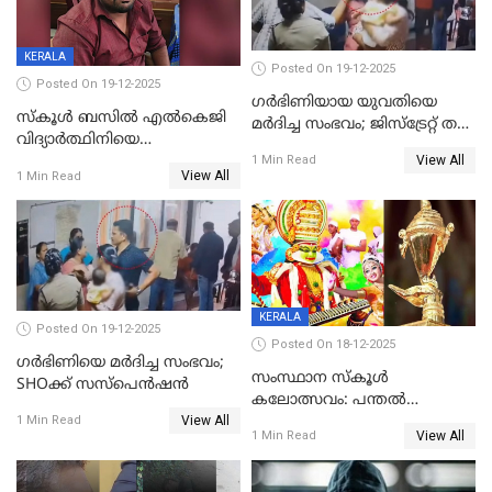
KERALA
Posted On 19-12-2025
Posted On 19-12-2025
ഗര്‍ഭിണിയായ യുവതിയെ
സ്കൂൾ ബസിൽ എൽകെജി
മര്‍ദിച്ച സംഭവം; ജിസ്‌ട്രേറ്റ് തല
വിദ്യാര്‍ത്ഥിനിയെ
അന്വേഷണം വേണമെന്ന്
View All
ലൈംഗികമായി ഉപദ്രവിച്ചു;
1 Min Read
യുവതി
View All
1 Min Read
ക്ലീനര്‍ പിടിയിൽ
KERALA
Posted On 19-12-2025
Posted On 18-12-2025
ഗര്‍ഭിണിയെ മർദിച്ച സംഭവം;
സംസ്ഥാന സ്കൂൾ
SHOക്ക് സസ്പെൻഷൻ
കലോത്സവം: പന്തൽ
View All
കാൽനാട്ടൽ 20 ന്
1 Min Read
View All
1 Min Read