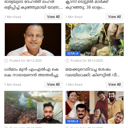
ഭാര്യയുടെ ദേഹത്ത് ലഹരി
ക്ലാസ് ടെസ്റ്റിൽ മാർക്ക്
ഒളിപ്പിച്ച് കുഞ്ഞുമായി യാത്ര;
കുറഞ്ഞു; 38 ഓളം
ഓട്ടോ വളഞ്ഞ് ദമ്പതികളെ
വിദ്യാർഥികളെ ട്യൂഷൻ
View All
View All
1 Min Read
1 Min Read
പിടികൂടി പൊലീസ്
സെന്ററിലെ അധ്യാപകന്‍
മർദിച്ചതായി പരാതി
KERALA
Posted On 30-12-2025
Posted On 30-12-2025
ധർമടം മുൻ എംഎല്‍എ കെ
മയക്കുവെടിവച്ച ശേഷം
കെ നാരായണന്‍ അന്തരിച്ചു
വലയിലാക്കി; കിണറ്റിൽ വീണ
കടുവയെ പുറത്തെത്തിച്ചു
View All
View All
1 Min Read
1 Min Read
KERALA