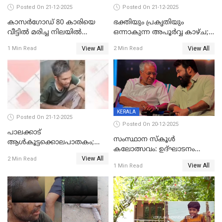
Posted On 21-12-2025
Posted On 21-12-2025
കാസർഗോഡ് 80 കാരിയെ
ഭക്തിയും പ്രകൃതിയും
വീട്ടിൽ മരിച്ച നിലയിൽ
ഒന്നാകുന്ന അപൂര്‍വ്വ കാഴ്ച;
കണ്ടെത്തി
ഭക്തർക്ക്
View All
View All
1 Min Read
2 Min Read
കാഴ്ചാനുഭവമൊരുക്കി
ശബരീ നന്ദനം
KERALA
Posted On 21-12-2025
Posted On 20-12-2025
പാലക്കാട്‌
സംസ്ഥാന സ്കൂൾ
ആൾകൂട്ടക്കൊലപാതകം;
കലോത്സവം: ഉദ്ഘാടനം
അന്വേഷണം
View All
മുഖ്യമന്ത്രി, സമാപനത്തിൽ
2 Min Read
ഊർജ്ജിതമാക്കിമാക്കി
View All
1 Min Read
മുഖ്യാതിഥിയായി
ക്രൈംബ്രാഞ്ച്
മോഹൻലാൽ