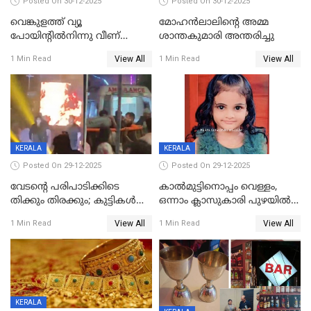
Posted On 30-12-2025
Posted On 30-12-2025
വെങ്കുളത്ത് വ്യൂ
മോഹന്‍ലാലിന്‍റെ അമ്മ
പോയിന്റിൽനിന്നു വീണ്
ശാന്തകുമാരി അന്തരിച്ചു
യുവാവ് മരിച്ചു
View All
View All
1 Min Read
1 Min Read
KERALA
KERALA
Posted On 29-12-2025
Posted On 29-12-2025
വേടന്റെ പരിപാടിക്കിടെ
കാൽമുട്ടിനൊപ്പം വെള്ളം,
തിക്കും തിരക്കും; കുട്ടികള്‍
ഒന്നാം ക്ലാസുകാരി പുഴയിൽ
ഉള്‍പ്പെടെ നിരവധി പേര്‍ക്ക്
മുങ്ങി മരിച്ചു; ദാരുണ സംഭവം
View All
View All
1 Min Read
1 Min Read
പരിക്ക്; പാളം മറികടന്ന
കുട്ടികൾക്കൊപ്പം
യുവാവ് ട്രെയിന്‍ തട്ടി മരിച്ചു
കളിക്കുന്നതിനിടെ
KERALA