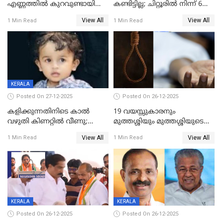
എണ്ണത്തിൽ കുറവുണ്ടായിട്ടും
കണ്ടിട്ടില്ല; ചിറ്റൂരിൽ നിന്ന് 6
ശബരിമലയിൽ വരുമാനം
വയസ്സുകാരനെ കാണാതായി
View All
View All
1 Min Read
1 Min Read
കുതിച്ചുയരുന്നു
KERALA
Posted On 27-12-2025
Posted On 26-12-2025
കളിക്കുന്നതിനിടെ കാൽ
19 വയസ്സുകാരനും
വഴുതി കിണറ്റിൽ വീണു;
മുത്തശ്ശിയും മുത്തശ്ശിയുടെ
ഒന്നര വയസ്സുകാരന്
സഹോദരിയും വീട്ടിൽ തൂങ്ങി
View All
View All
1 Min Read
1 Min Read
ദാരുണാന്ത്യം
മരിച്ചനിലയിൽ
KERALA
KERALA
Posted On 26-12-2025
Posted On 26-12-2025