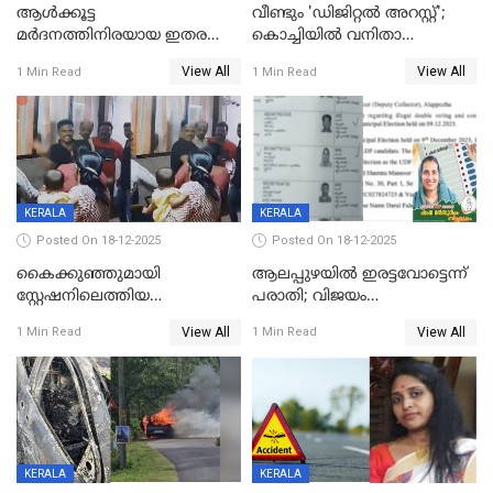
ആൾക്കൂട്ട
വീണ്ടും 'ഡിജിറ്റല്‍ അറസ്റ്റ്';
മർദനത്തിനിരയായ ഇതര
കൊച്ചിയില്‍ വനിതാ
സംസ്ഥാന തൊഴിലാളി മരിച്ചു;
ഡോക്ടര്‍ക്ക് നഷ്ടമായത് 6.38
View All
View All
1 Min Read
1 Min Read
നടുക്കുന്ന സംഭവം
കോടി രൂപ
വാളയാറിൽ
KERALA
KERALA
Posted On 18-12-2025
Posted On 18-12-2025
കൈക്കുഞ്ഞുമായി
ആലപ്പുഴയിൽ ഇരട്ടവോട്ടെന്ന്
സ്റ്റേഷനിലെത്തിയ
പരാതി; വിജയം
യുവതിയ്ക്ക് മർദ്ദനം; സിഐ
റദ്ദാക്കണമെന്ന് വലിയമരം
View All
View All
1 Min Read
1 Min Read
കരണത്തടിച്ചു; CC ടിവി
വാർഡിലെ എൽഡിഎഫ്
ദൃശ്യങ്ങൾ പുറത്ത്
സ്ഥാനാർത്ഥി
KERALA
KERALA