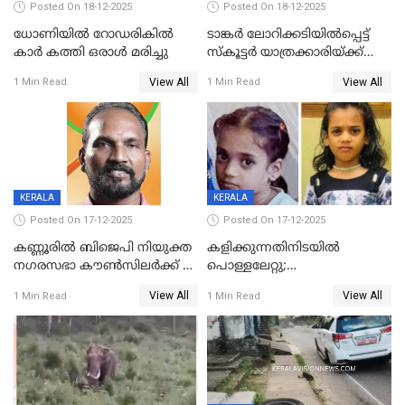
Posted On 18-12-2025
Posted On 18-12-2025
ധോണിയിൽ റോഡരികിൽ
ടാങ്കർ ലോറിക്കടിയിൽപ്പെട്ട്
കാർ കത്തി ഒരാൾ മരിച്ചു
സ്കൂട്ടർ യാത്രക്കാരിയ്ക്ക്
ദാരുണാന്ത്യം; അപകടം
View All
View All
1 Min Read
1 Min Read
കണ്ടോത്ത് ദേശീയ പാതയിൽ
KERALA
KERALA
Posted On 17-12-2025
Posted On 17-12-2025
കണ്ണൂരിൽ ബിജെപി നിയുക്ത
കളിക്കുന്നതിനിടയിൽ
നഗരസഭാ കൗൺസിലർക്ക് 36
പൊള്ളലേറ്റു;
വർഷം തടവുശിക്ഷ
ചികിത്സയിലായിരുന്ന രണ്ടാം
View All
View All
1 Min Read
1 Min Read
ക്ലാസ് വിദ്യാർത്ഥിനി മരിച്ചു