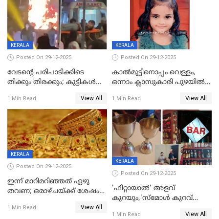
KERALA
KERALA
Posted On 29-12-2025
Posted On 29-12-2025
വേടന്റെ പരിപാടിക്കിടെ
കാൽമുട്ടിനൊപ്പം വെള്ളം,
തിക്കും തിരക്കും; കുട്ടികള്‍
ഒന്നാം ക്ലാസുകാരി പുഴയിൽ
ഉള്‍പ്പെടെ നിരവധി പേര്‍ക്ക്
മുങ്ങി മരിച്ചു; ദാരുണ സംഭവം
View All
View All
1 Min Read
1 Min Read
പരിക്ക്; പാളം മറികടന്ന
കുട്ടികൾക്കൊപ്പം
യുവാവ് ട്രെയിന്‍ തട്ടി മരിച്ചു
കളിക്കുന്നതിനിടെ
KERALA
KERALA
Posted On 29-12-2025
Posted On 29-12-2025
ഇന്ന് മാറിമറിഞ്ഞത് ഏഴു
'ഫിറ്റായാൽ' അളവ്
തവണ; ഒരാഴ്ചയ്ക്ക് ശേഷം
കുറയും,'സ്‌മോൾ കുറവ്
സ്വർണവിലയിൽ ഇടിവ്
View All
പിടികൂടി; ബാറിന് 25,000 രൂപ
1 Min Read
View All
1 Min Read
പിഴ