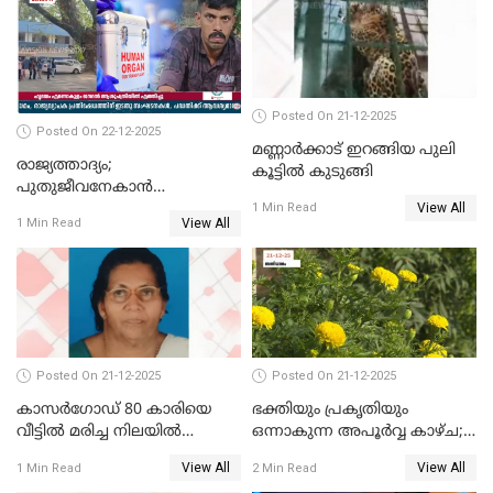
Posted On 21-12-2025
Posted On 22-12-2025
മണ്ണാർക്കാട് ഇറങ്ങിയ പുലി
രാജ്യത്താദ്യം;
കൂട്ടിൽ കുടുങ്ങി
പുതുജീവനേകാൻ
View All
ഷിബുവിന്റെ ഹൃദയം
1 Min Read
View All
1 Min Read
എറണാകുളം സർക്കാർ
ജനറൽ
ആശുപത്രിയിലെത്തിച്ചു
Posted On 21-12-2025
Posted On 21-12-2025
കാസർഗോഡ് 80 കാരിയെ
ഭക്തിയും പ്രകൃതിയും
വീട്ടിൽ മരിച്ച നിലയിൽ
ഒന്നാകുന്ന അപൂര്‍വ്വ കാഴ്ച;
കണ്ടെത്തി
ഭക്തർക്ക്
View All
View All
1 Min Read
2 Min Read
കാഴ്ചാനുഭവമൊരുക്കി