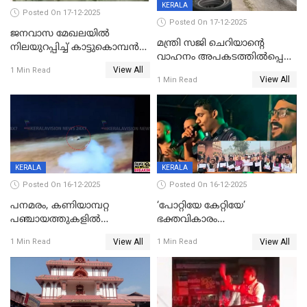
KERALA
Posted On 17-12-2025
Posted On 17-12-2025
ജനവാസ മേഖലയില്‍
മന്ത്രി സജി ചെറിയാന്റെ
നിലയുറപ്പിച്ച് കാട്ടുകൊമ്പന്‍
വാഹനം അപകടത്തിൽപ്പെട്ടു;
പടയപ്പ
View All
മന്ത്രിയും സംഘവും
1 Min Read
View All
1 Min Read
രക്ഷപ്പെട്ടത് തലനാരിടയ്ക്ക്
KERALA
KERALA
Posted On 16-12-2025
Posted On 16-12-2025
പനമരം, കണിയാമ്പറ്റ
‘പോറ്റിയേ കേറ്റിയേ’
പഞ്ചായത്തുകളിൽ
ഭക്തവികാരം
ബുധനാഴ്ച വിദ്യാഭ്യാസ
വ്രണപ്പെടുത്തിയെന്നു
View All
View All
1 Min Read
1 Min Read
സ്ഥാപനങ്ങൾക്ക് അവധി
ഡിജിപിക്ക് പരാതി; ശക്തമായ
നടപടി വേണമെന്നു
സിപിഐഎമ്മും