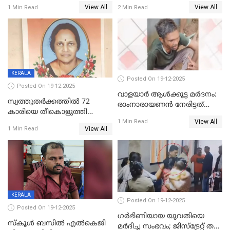
യോഗം ചൊവ്വാഴ്ച
അറസ്റ്റുണ്ടാവും, മര്‍ദിച്ചത് 15
View All
View All
1 Min Read
2 Min Read
അംഗ സംഘമെന്ന് വിവരം
KERALA
Posted On 19-12-2025
Posted On 19-12-2025
വാളയാർ ആൾക്കൂട്ട മർദനം:
സ്വത്തുതര്‍ക്കത്തില്‍ 72
രാംനാരായണൻ നേരിട്ടത്
കാരിയെ തീകൊളുത്തി
കൊടും ക്രൂരത; ശരീരത്തിൽ
View All
കൊന്നു;
1 Min Read
നാൽപ്പതിലേറെ
View All
1 Min Read
ക്രൂരകൊലപാതകത്തില്‍
മുറിവുകളെന്ന് പോസ്റ്റ്‌മോർട്ടം
സഹോദരിപുത്രന് ജീവപര്യന്തം
റിപ്പോർട്ട്
KERALA
Posted On 19-12-2025
Posted On 19-12-2025
ഗര്‍ഭിണിയായ യുവതിയെ
സ്കൂൾ ബസിൽ എൽകെജി
മര്‍ദിച്ച സംഭവം; ജിസ്‌ട്രേറ്റ് തല