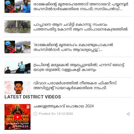
രാജേഷിന്റെ മൃതദേഹത്തോട് അനാദരവ്: പയ്യന്നൂർ
തഹസിൽദാർക്കെതിരെ നടപടി; സസ്പെൻഡ്
ചെയ്യാൻ നിർദേശം നൽകി മന്ത്രി
KERALA
പാപ്പാനെ ആന ചവിട്ടി കൊന്നു; സംഭവം
പത്തനംതിട്ട കോന്നി ആന പരിപാലനകേന്ദ്രത്തിൽ
KERALA
‘രാജേഷിന്‍റെ മൃതദേഹം കൊണ്ടുപോകാന്‍
തഹസില്‍ദാര്‍ പണം ആവശ്യപ്പെട്ടു’;
ഗുരുതരആരോപണം
LATEST NEWS
ട്രംപിന്റെ മരുമകന്‍ ആലപ്പുഴയില്‍; ഹൗസ് ബോട്ട്
യാത്ര തുടങ്ങി; വള്ളംകളി കാണും
വിവാദ പരാമര്‍ശത്തില്‍ നീണ്ടകര ഫിഷറീസ്
അസിസ്റ്റന്റ് ഡയറക്ടര്‍ക്കെതിരെ നടപടി
LATEST DISTRICT VIDEOS
ചക്കുളത്തുകാവ് പൊങ്കാല 2024
Posted On 13-12-2024