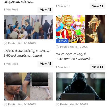
വിദ്യാര്‍ത്ഥിനിയെ
അന്വേഷണം വേണമെന്ന്
View All
ലൈംഗികമായി ഉപദ്രവിച്ചു;
1 Min Read
യുവതി
View All
1 Min Read
ക്ലീനര്‍ പിടിയിൽ
KERALA
Posted On 19-12-2025
Posted On 18-12-2025
ഗര്‍ഭിണിയെ മർദിച്ച സംഭവം;
സംസ്ഥാന സ്കൂൾ
SHOക്ക് സസ്പെൻഷൻ
കലോത്സവം: പന്തൽ
View All
കാൽനാട്ടൽ 20 ന്
1 Min Read
View All
1 Min Read
Posted On 18-12-2025
Posted On 18-12-2025