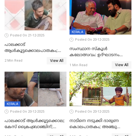
ശബരീ നന്ദനം
KERALA
Posted On 21-12-2025
Posted On 20-12-2025
പാലക്കാട്‌
സംസ്ഥാന സ്കൂൾ
ആൾകൂട്ടക്കൊലപാതകം;
കലോത്സവം: ഉദ്ഘാടനം
അന്വേഷണം
View All
മുഖ്യമന്ത്രി, സമാപനത്തിൽ
2 Min Read
ഊർജ്ജിതമാക്കിമാക്കി
View All
1 Min Read
മുഖ്യാതിഥിയായി
ക്രൈംബ്രാഞ്ച്
മോഹൻലാൽ
KERALA
Posted On 20-12-2025
Posted On 20-12-2025
പാലക്കാട് ആൾക്കൂട്ടക്കൊല;
നാടിനെ നടുക്കി ദാരുണ
കേസ് ക്രൈംബ്രാഞ്ചിന്;
കൊലപാതകം; അഞ്ചു
DYSPയുടെ നേതൃത്വത്തിൽ
വയസ്സുകാരനെ 'അമ്മ