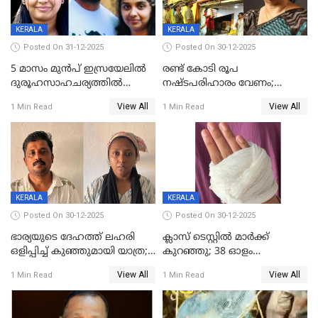
KERALA
KERALA
Posted On 31-12-2025
Posted On 30-12-2025
5 മാസം മുൻപ് ഇസ്രയേലിൽ
രണ്ട് കോടി രൂപ
ദുരൂഹസാഹചര്യത്തിൽ
നഷ്ടപരിഹാരം വേണം;
മരിച്ചനിലയിൽ കണ്ടെത്തിയ
ജിസിഡിഎക്ക് വക്കീൽ
View All
View All
1 Min Read
1 Min Read
മലയാളി യുവാവിന്റെ ഭാര്യയും
നോട്ടീസയച്ച് ഉമാ തോമസ്
മരിച്ചു
KERALA
KERALA
Posted On 30-12-2025
Posted On 30-12-2025
ഭാര്യയുടെ ദേഹത്ത് ലഹരി
ക്ലാസ് ടെസ്റ്റിൽ മാർക്ക്
ഒളിപ്പിച്ച് കുഞ്ഞുമായി യാത്ര;
കുറഞ്ഞു; 38 ഓളം
ഓട്ടോ വളഞ്ഞ് ദമ്പതികളെ
വിദ്യാർഥികളെ ട്യൂഷൻ
View All
View All
1 Min Read
1 Min Read
പിടികൂടി പൊലീസ്
സെന്ററിലെ അധ്യാപകന്‍
മർദിച്ചതായി പരാതി