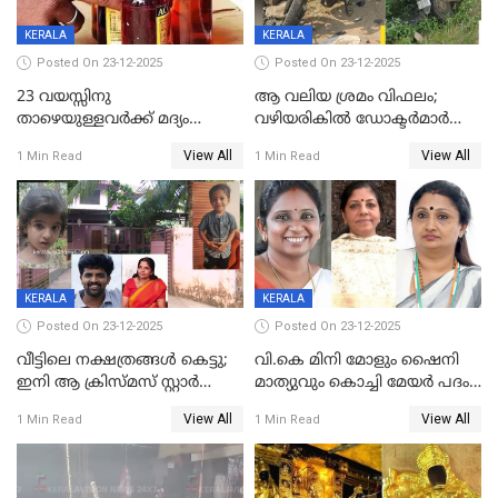
KERALA
KERALA
Posted On 23-12-2025
Posted On 23-12-2025
23 വയസ്സിനു
ആ വലിയ ശ്രമം വിഫലം;
താഴെയുള്ളവർക്ക് മദ്യം
വഴിയരികില്‍ ‌ഡോക്ടര്‍മാര്‍
നൽകിയതിനെതിരെ കർശന
ശസ്ത്രക്രിയ നടത്തിയ ലിനു
View All
View All
1 Min Read
1 Min Read
നടപടി;സ്ഥാപനങ്ങൾക്കെതിരെ
മരണത്തിന് കീഴടങ്ങി
രണ്ട് കേസുകൾ
KERALA
KERALA
Posted On 23-12-2025
Posted On 23-12-2025
വീട്ടിലെ നക്ഷത്രങ്ങൾ കെട്ടു;
വി.കെ മിനി മോളും ഷൈനി
ഇനി ആ ക്രിസ്മസ് സ്റ്റാർ
മാത്യുവും കൊച്ചി മേയർ പദം
മാത്രം; പൈതങ്ങൾക്ക്
പങ്കിടും; ദീപ്തി മേരി വർഗീസ്
View All
View All
1 Min Read
1 Min Read
വേണ്ടിയുള്ള
മേയറാകില്ല
പിടിവലിക്കിടയിൽ
അപ്പൂപ്പനെതിരെ പോക്സോ
കേസ് ഒടുവിൽ 4 ജീവനുകൾ