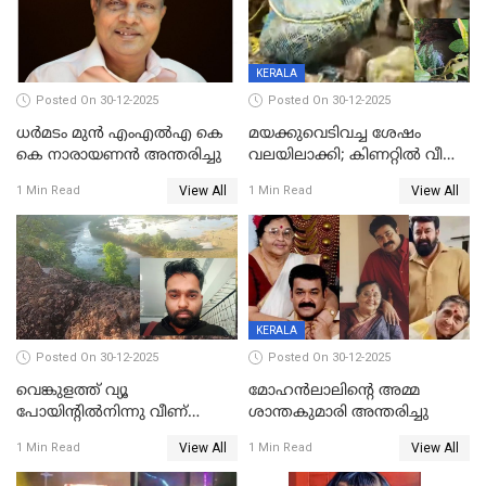
KERALA
Posted On 30-12-2025
Posted On 30-12-2025
ധർമടം മുൻ എംഎല്‍എ കെ
മയക്കുവെടിവച്ച ശേഷം
കെ നാരായണന്‍ അന്തരിച്ചു
വലയിലാക്കി; കിണറ്റിൽ വീണ
കടുവയെ പുറത്തെത്തിച്ചു
View All
View All
1 Min Read
1 Min Read
KERALA
Posted On 30-12-2025
Posted On 30-12-2025
വെങ്കുളത്ത് വ്യൂ
മോഹന്‍ലാലിന്‍റെ അമ്മ
പോയിന്റിൽനിന്നു വീണ്
ശാന്തകുമാരി അന്തരിച്ചു
യുവാവ് മരിച്ചു
View All
View All
1 Min Read
1 Min Read