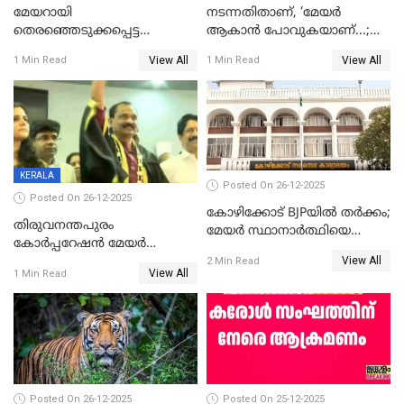
മേയറായി
നടന്നതിതാണ്, ‘മേയർ
തെരഞ്ഞെടുക്കപ്പെട്ട
ആകാൻ പോവുകയാണ്...;
ശേഷമുള്ള പി ഇന്ദിരയുടെ
ആവട്ടെ, അഭിനന്ദനങ്ങൾ’;
View All
View All
1 Min Read
1 Min Read
ആദ്യ വോട്ട് അസാധു; കണ്ണൂർ
മുഖ്യമന്ത്രിയുടെ ഓഫീസ്
ഡെപ്യൂട്ടി മേയർ സ്ഥാനത്ത്
തന്നെ വിശദീകരിയ്ക്കുന്നു;
താഹിറിന് വിജയം
സത്യമിതാണ്
KERALA
Posted On 26-12-2025
Posted On 26-12-2025
കോഴിക്കോട് BJPയിൽ തർക്കം;
തിരുവനന്തപുരം
മേയർ സ്ഥാനാർത്ഥിയെ
കോര്‍പ്പറേഷന്‍ മേയര്‍
പരസ്യമായി പ്രഖ്യാപിച്ചില്ല
View All
തെരഞ്ഞെടുപ്പ്; സിപിഐഎം
2 Min Read
View All
1 Min Read
ഹൈക്കോടതിയിലേക്ക്;
സത്യപ്രതിജ്ഞ ചടങ്ങില്‍
ചട്ടലംഘനമെന്ന് പാർട്ടി
Posted On 26-12-2025
Posted On 25-12-2025