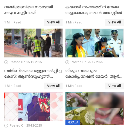
വണ്ടിക്കടവിലെ നരഭോജി
കരോള്‍ സംഘത്തിന് നേരെ
കടുവ കൂട്ടിലായി
ആക്രമണം; ഒരാള്‍ അറസ്റ്റില്‍
View All
View All
1 Min Read
1 Min Read
Posted On 25-12-2025
Posted On 25-12-2025
ഗര്‍ഭിണിയെ പൊള്ളലേല്‍പ്പിച്ച
തിരുവനന്തപുരം
കേസ്; ആണ്‍സുഹൃത്ത്
കോര്‍പ്പറേഷന്‍ മേയർ; ആര്‍
പിടിയില്‍
ശ്രീലേഖയ്ക്ക് മുൻതൂക്കം
View All
View All
1 Min Read
1 Min Read
KERALA
Posted On 25-12-2025