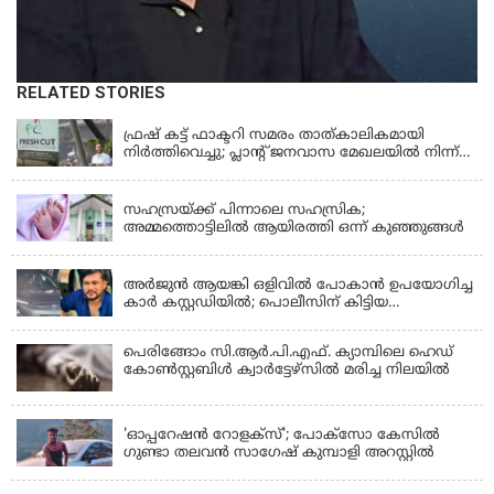
RELATED STORIES
KERALA
ഫ്രഷ് കട്ട് ഫാക്ടറി സമരം താത്കാലികമായി
നിർത്തിവെച്ചു; പ്ലാൻ്റ് ജനവാസ മേഖലയിൽ നിന്ന്
മാറ്റാൻ കമ്പനി സന്നദ്ധത അറിയിച്ചതായി പി.കെ
KERALA
ഫിറോസ് എംഎൽഎ
സഹസ്രയ്ക്ക് പിന്നാലെ സഹസ്രിക;
അമ്മത്തൊട്ടിലില്‍ ആയിരത്തി ഒന്ന് കുഞ്ഞുങ്ങള്‍
KERALA
അർജുൻ ആയങ്കി ഒളിവിൽ പോകാൻ ഉപയോഗിച്ച
കാർ കസ്റ്റഡിയിൽ; പൊലീസിന് കിട്ടിയ
വാഹനത്തിന്റെ ഉടമ അർജുന്റെ ഭാര്യ
പെരിങ്ങോം സി.ആർ.പി.എഫ്. ക്യാമ്പിലെ ഹെഡ്
കോൺസ്റ്റബിൾ ക്വാർട്ടേഴ്സിൽ മരിച്ച നിലയിൽ
LATEST NEWS
'ഓപ്പറേഷൻ റോളക്സ്'; പോക്സോ കേസിൽ
ഗുണ്ടാ തലവൻ സാഗേഷ് കുമ്പാളി അറസ്റ്റിൽ
KERALA