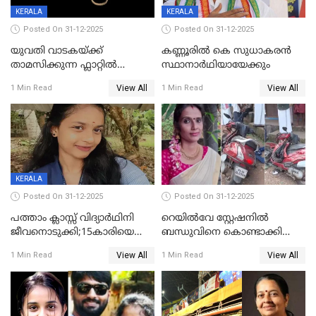
KERALA
KERALA
Posted On 31-12-2025
Posted On 31-12-2025
യുവതി വാടകയ്ക്ക്
കണ്ണൂരിൽ കെ സുധാകരൻ
താമസിക്കുന്ന ഫ്ലാറ്റില്‍
സ്ഥാനാർഥിയായേക്കും
തൂങ്ങിമരിച്ച നിലയില്‍;
View All
View All
1 Min Read
1 Min Read
സംഭവം കൈതപ്പൊയിലില്‍
KERALA
Posted On 31-12-2025
Posted On 31-12-2025
പത്താം ക്ലാസ്സ് വിദ്യാര്‍ഥിനി
റെയിൽവേ സ്റ്റേഷനിൽ
ജീവനൊടുക്കി;15കാരിയെ
ബന്ധുവിനെ കൊണ്ടാക്കി
കണ്ടെത്തിയത്
മടങ്ങുന്നതിനിടെ ടോറസ്സ്
View All
View All
1 Min Read
1 Min Read
കിടപ്പുമുറിയില്‍ തൂങ്ങി മരിച്ച
ലോറി സ്കൂട്ടറിൽ ഇടിച്ചു :
നിലയിൽ
യുവതിക്ക് ദാരുണാന്ത്യം