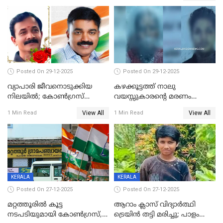
Posted On 29-12-2025
Posted On 29-12-2025
വ്യാപാരി ജീവനൊടുക്കിയ
കഴക്കൂട്ടത്ത് നാലു
നിലയില്‍; കോണ്‍ഗ്രസ്
വയസ്സുകാരന്റെ മരണം
കൗണ്‍സിലറുടെ
കൊലപാതകം: അമ്മയും
View All
View All
1 Min Read
1 Min Read
മാനസികപീഡനമെന്ന് കുറിപ്പ്
സുഹൃത്തും പൊലീസ്
കസ്റ്റഡിയിൽ
KERALA
KERALA
Posted On 27-12-2025
Posted On 27-12-2025
മറ്റത്തൂരിൽ കൂട്ട
ആറാം ക്ലാസ് വിദ്യാർത്ഥി
നടപടിയുമായി കോണ്‍ഗ്രസ്,
ട്രെയിൻ തട്ടി മരിച്ചു; പാളം