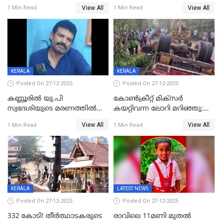
ബിജെപി പാളയത്തിലെത്തിയ
മുറിച്ചുകടക്കുന്നതിനിടെ
View All
View All
1 Min Read
1 Min Read
എട്ട് പേര്‍ ഉള്‍പ്പെടെ
അപകടം മലപ്പുറത്ത്
പത്തുപേരെ പുറത്താക്കി,
ചൊവ്വന്നൂരിലും നടപടി
KERALA
KERALA
Posted On 27-12-2025
Posted On 27-12-2025
കണ്ണൂരിൽ യു.പി
കോണ്‍ക്രീറ്റ് മിക്‌സര്‍
സ്വദേശിയുടെ മരണത്തിൽ
കയറ്റിവന്ന ലോറി മറിഞ്ഞു;
അഞ്ചംഗ സംഘത്തിനെതിരെ
രണ്ടുപേര്‍ക്ക് ദാരുണാന്ത്യം;
View All
View All
1 Min Read
1 Min Read
കേസ്; തർക്കമുണ്ടായത്
അപകടം കണ്ണൂരിൽ
ഫേഷ്യലിന് 300 രൂപ
ആവശ്യപ്പെട്ടതിനെച്ചൊല്ലി
KERALA
LATEST NEWS
Posted On 27-12-2025
Posted On 27-12-2025
332 കോടി! തീർത്ഥാടകരുടെ
രാവിലെ 11മണി മുതൽ