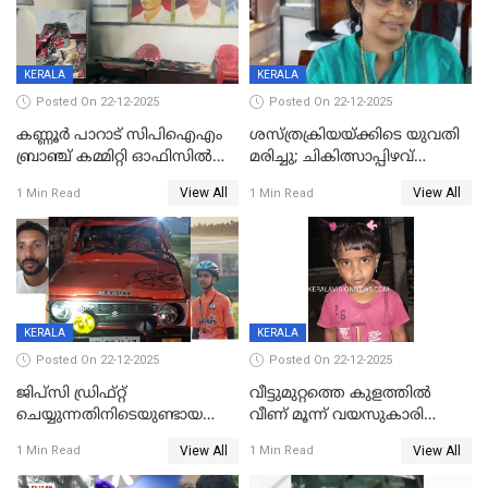
KERALA
KERALA
Posted On 22-12-2025
Posted On 22-12-2025
കണ്ണൂർ പാറാട് സിപിഐഎം
ശസ്ത്രക്രിയയ്‌ക്കിടെ യുവതി
ബ്രാഞ്ച് കമ്മിറ്റി ഓഫിസിൽ
മരിച്ചു; ചികിത്സാപ്പിഴവ്
തീയിട്ടു; നേതാക്കളുടെ
ആരോപിച്ച് ബന്ധുക്കൾ;
View All
View All
1 Min Read
1 Min Read
ചിത്രങ്ങളടക്കം കത്തിയ
സംഭവം മാവേലിക്കരയിൽ
നിലയിൽ
KERALA
KERALA
Posted On 22-12-2025
Posted On 22-12-2025
ജിപ്സി ഡ്രിഫ്റ്റ്
വീട്ടുമുറ്റത്തെ കുളത്തിൽ
ചെയ്യുന്നതിനിടെയുണ്ടായ
വീണ് മൂന്ന് വയസുകാരി
അപകടം; 14 വയസുകാരന്
മരിച്ചു
View All
View All
1 Min Read
1 Min Read
ദാരുണാന്ത്യം; ജീപ്സി
ഓടിച്ചയാൾ അറസ്റ്റിൽ.