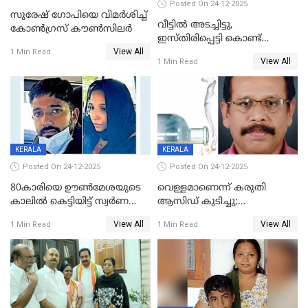
Posted On 24-12-2025
സുരേഷ് ഗോപിയെ വിമര്‍ശിച്ച്
വീട്ടിൽ അടച്ചിട്ടു,
കോണ്‍ഗ്രസ് കൗണ്‍സിലര്‍
ഇസ്തിരിപ്പെട്ടി കൊണ്ട്
View All
പൊള്ളിച്ചു; 8 മാസം
1 Min Read
View All
1 Min Read
ഗർഭിണിയായ യുവതിക്ക് ക്രൂര
മർദനം
KERALA
KERALA
Posted On 24-12-2025
Posted On 24-12-2025
80കാരിയെ ഊൺമേശയുടെ
വെള്ളമാണെന്ന് കരുതി
കാലിൽ കെട്ടിയിട്ട് സ്വർണവും
ആസിഡ് കുടിച്ചു;
പണവും കവർന്നു;
ചികിത്സയിലിരുന്ന ആള്‍
View All
View All
1 Min Read
1 Min Read
കൊച്ചുമകനും സുഹൃത്തും
മരിച്ചു
അറസ്റ്റിൽ