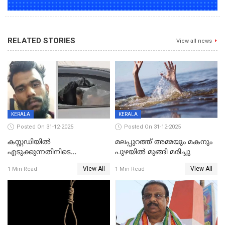
RELATED STORIES
View all news
KERALA
KERALA
Posted On 31-12-2025
Posted On 31-12-2025
കസ്റ്റഡിയിൽ
മലപ്പുറത്ത് അമ്മയും മകനും
എടുക്കുന്നതിനിടെ
പുഴയിൽ മുങ്ങി മരിച്ചു
വിലങ്ങുമായി രക്ഷപ്പെട്ട
View All
View All
1 Min Read
1 Min Read
വധശ്രമക്കേസ് പ്രതി പിടിയിൽ