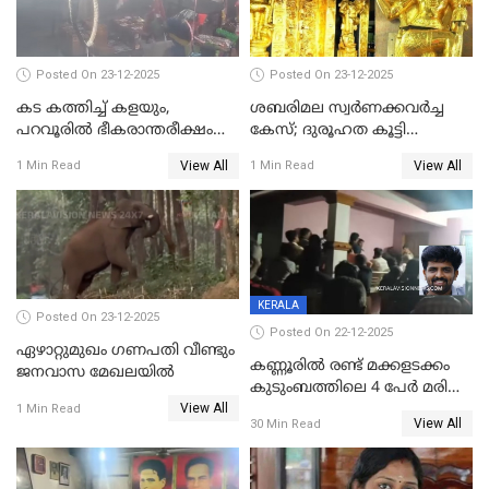
പൊലിഞ്ഞു
Posted On 23-12-2025
Posted On 23-12-2025
കട കത്തിച്ച് കളയും,
ശബരിമല സ്വര്‍ണക്കവര്‍ച്ച
പറവൂരില്‍ ഭീകരാന്തരീക്ഷം
കേസ്; ദുരൂഹത കൂട്ടി
സൃഷ്ടിച്ച് കുട്ടി ലഹരിസംഘം
വിദേശവ്യവസായിയുടെ മൊഴി
View All
View All
1 Min Read
1 Min Read
KERALA
Posted On 23-12-2025
Posted On 22-12-2025
ഏഴാറ്റുമുഖം ഗണപതി വീണ്ടും
കണ്ണൂരിൽ രണ്ട് മക്കളടക്കം
ജനവാസ മേഖലയിൽ
കുടുംബത്തിലെ 4 പേർ മരിച്ച
View All
നിലയിൽ
1 Min Read
View All
30 Min Read