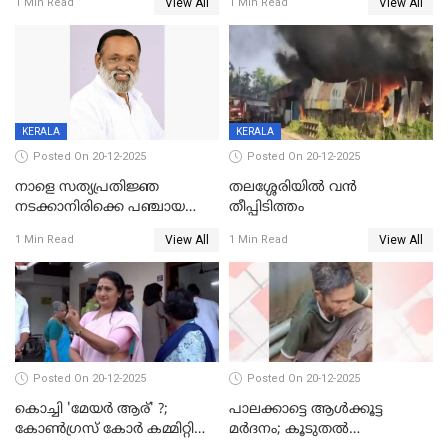
View All
View All
1 Min Read
1 Min Read
അന്വേഷിക്കും
കഴുത്തുഞെരിച്ച് കൊന്നു
KERALA
KERALA
Posted On 20-12-2025
Posted On 20-12-2025
നാളെ സത്യപ്രതിജ്ഞ
തലശ്ശേരിയിൽ വൻ
നടക്കാനിരിക്കെ പഞ്ചായത്ത്
തീപ്പിടിത്തം
മെമ്പർ മരിച്ചു
View All
View All
1 Min Read
1 Min Read
Posted On 20-12-2025
Posted On 20-12-2025
കൊച്ചി 'മേയർ ആര്' ?;
പാലക്കാട്ടെ ആള്‍ക്കൂട്ട
കോണ്‍ഗ്രസ് കോര്‍ കമ്മിറ്റി
മര്‍ദനം; കൂടുതല്‍