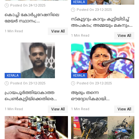
KERALA
Posted On 24-12-2025
Posted On 23-12-2025
കൊച്ചി കോര്‍പ്പറേഷനിലെ
സ്കൂട്ടറും കാറും കൂട്ടിയിടിച്ച്
മേയര്‍ സ്ഥാനം;
അപകടം; അമ്മയും മകനും
കോണ്‍ഗ്രസില്‍ അതൃപതി
View All
മരിച്ചു, മറ്റൊരു മകൻ
1 Min Read
രൂക്ഷം
View All
1 Min Read
ഗുരുതരാവസ്ഥയിൽ
KERALA
KERALA
Posted On 23-12-2025
Posted On 23-12-2025
പ്രായപൂർത്തിയാകാത്ത
ആരും തന്നെ
പെൺകുട്ടിയ്ക്കെതിരെ
ഔദ്യോഗികമായി
ലൈംഗികാതിക്രമം; 36കാരന്
അറിയിച്ചിട്ടില്ല, മേയറെ
View All
View All
1 Min Read
1 Min Read
59 വർഷം തടവും 90,൦൦൦ രൂപ
കണ്ടെത്താൻ ഇന്ന് കോർ
പിഴയും ശിക്ഷ
കമ്മിറ്റി കൂടിയില്ല';
അതൃപ്തിയുമായി ദീപ്തി മേരി
വർഗീസ്