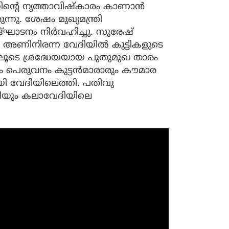
തിൻ്റെ നൃത്താവിഷ്കാരം കാണാൻ
്നു. ശേഷം മുഖ്യമന്ത്രി
്ഘാടനം നിർവഹിച്ചു. സുരേഷ്
ാർ അണിനിരന്ന വേദിയിൽ കുട്ടികളുടെ
ടെ ശ്രദ്ധേയയായ പുതുമുഖ താരം
 പെരുവനം കുട്ടൻമാരാരും കൗമാര
 വേദിയിലെത്തി. പതിവു
്പള്ളിയും കലാവേദിയിലെ