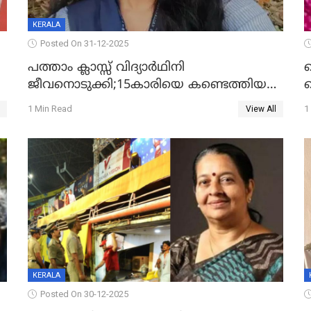
KERALA
Posted On 31-12-2025
പത്താം ക്ലാസ്സ് വിദ്യാര്‍ഥിനി
ജീവനൊടുക്കി;15കാരിയെ കണ്ടെത്തിയത്
ക
കിടപ്പുമുറിയില്‍ തൂങ്ങി മരിച്ച നിലയിൽ
ല
1 Min Read
1
View All
ദ
KERALA
Posted On 30-12-2025