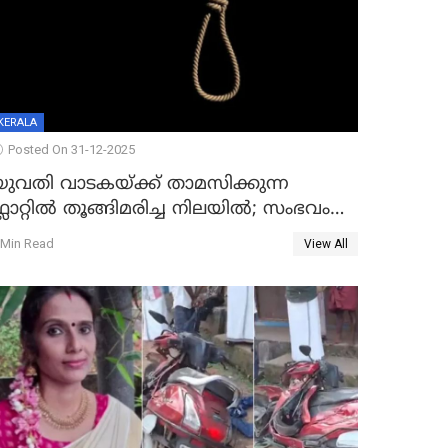
KERALA
Posted On 31-12-2025
യുവതി വാടകയ്ക്ക് താമസിക്കുന്ന
്ലാറ്റില്‍ തൂങ്ങിമരിച്ച നിലയില്‍; സംഭവം
കൈതപ്പൊയിലില്‍
 Min Read
View All