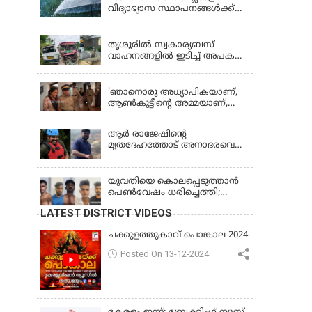
വിദ്യാഭ്യാസ സ്ഥാപനങ്ങൾക്ക്
നാളെ (വെള്ളിയാഴ്ച) അവധി
KERALA
തൃശൂരിൽ സ്വകാര്യബസ്
വാഹനങ്ങളില്‍ ഇടിച്ച് അപകടം:
18കാരി ഉൾപ്പെടെ രണ്ട് മരണം,
KERALA
പത്തോളം പേർക്ക് പരിക്ക്
'ഞാനൊരു അധ്യാപികയാണ്,
ആണ്‍കുട്ടീന്റെ അമ്മയാണ്‌,
MDMA കൊടുത്തിട്ടില്ല; കീർത്തന
മാധ്യമങ്ങളോട്; പൊലീസ്
ആര്‍ രാജേഷിന്റെ
കസ്റ്റഡിയിൽ വിട്ട് കോടതി,
മൃതദേഹത്തോട് അനാദരവെന്ന്
ജാമ്യാപേക്ഷ തള്ളി
പരാതി; ആംബുലന്‍സ്
ക്രമീകരണത്തില്‍ ഗുരുതര
വീഴ്ച; മൃതദേഹം ചാവക്കാട്
യുവതിയെ കൊലപ്പെടുത്താൻ
വരെ എത്തിച്ചത് ഫ്രീസര്‍
പെൺവേഷം ധരിച്ചെത്തി;
സംവിധാനം ഇല്ലാതെയെന്നും
അഞ്ചംഗ സംഘം പിടിയിൽ
LATEST DISTRICT VIDEOS
ആരോപണം
ചക്കുളത്തുകാവ് പൊങ്കാല 2024
Posted On 13-12-2024