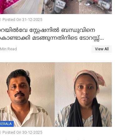
Posted On 31-12-2025
റെയിൽവേ സ്റ്റേഷനിൽ ബന്ധുവിനെ
ൊണ്ടാക്കി മടങ്ങുന്നതിനിടെ ടോറസ്സ്
ോറി സ്കൂട്ടറിൽ ഇടിച്ചു : യുവതിക്ക്
 Min Read
View All
ാരുണാന്ത്യം
KERALA
Posted On 30-12-2025