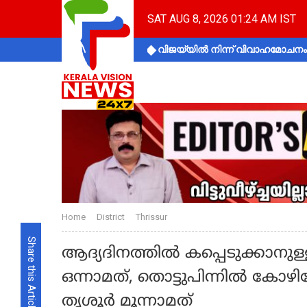
SAT AUG 8, 2026 01:24 AM IST
വിജയ്‌യിൽ നിന്ന് വിവാഹമോചനം 
Home
District
Thrissur
Share this Article
ആദ്യദിനത്തിൽ കപ്പെടുക്കാനുള്ള
ഒന്നാമത്, തൊട്ടുപിന്നിൽ കോ
തൃശൂർ മൂന്നാമത്