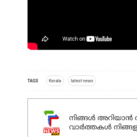
TAGS
Kerala
latest news
നിങ്ങൾ അറിയാൻ ആ
വാർത്തകൾ നിങ്ങള