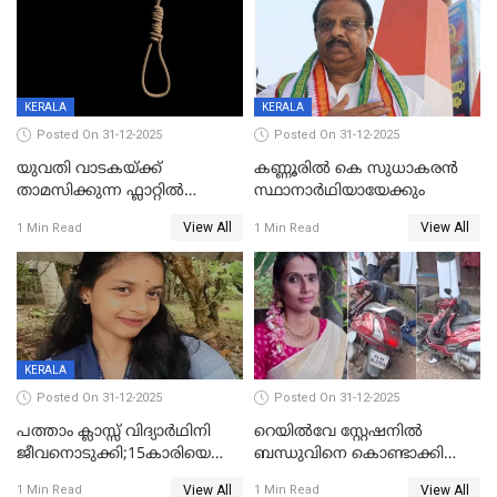
KERALA
KERALA
Posted On 31-12-2025
Posted On 31-12-2025
യുവതി വാടകയ്ക്ക്
കണ്ണൂരിൽ കെ സുധാകരൻ
താമസിക്കുന്ന ഫ്ലാറ്റില്‍
സ്ഥാനാർഥിയായേക്കും
തൂങ്ങിമരിച്ച നിലയില്‍;
View All
View All
1 Min Read
1 Min Read
സംഭവം കൈതപ്പൊയിലില്‍
KERALA
Posted On 31-12-2025
Posted On 31-12-2025
പത്താം ക്ലാസ്സ് വിദ്യാര്‍ഥിനി
റെയിൽവേ സ്റ്റേഷനിൽ
ജീവനൊടുക്കി;15കാരിയെ
ബന്ധുവിനെ കൊണ്ടാക്കി
കണ്ടെത്തിയത്
മടങ്ങുന്നതിനിടെ ടോറസ്സ്
View All
View All
1 Min Read
1 Min Read