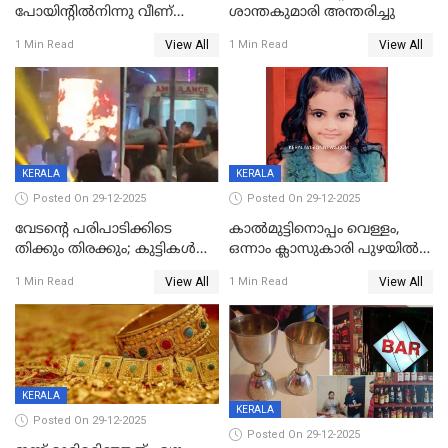
പോയിന്റിൽനിന്നു വീണ്
ശാന്തകുമാരി അന്തരിച്ചു
യുവാവ് മരിച്ചു
View All
View All
1 Min Read
1 Min Read
KERALA
KERALA
Posted On 29-12-2025
Posted On 29-12-2025
വേടന്റെ പരിപാടിക്കിടെ
കാൽമുട്ടിനൊപ്പം വെള്ളം,
തിക്കും തിരക്കും; കുട്ടികള്‍
ഒന്നാം ക്ലാസുകാരി പുഴയിൽ
ഉള്‍പ്പെടെ നിരവധി പേര്‍ക്ക്
മുങ്ങി മരിച്ചു; ദാരുണ സംഭവം
View All
View All
1 Min Read
1 Min Read
പരിക്ക്; പാളം മറികടന്ന
കുട്ടികൾക്കൊപ്പം
യുവാവ് ട്രെയിന്‍ തട്ടി മരിച്ചു
കളിക്കുന്നതിനിടെ
KERALA
KERALA
Posted On 29-12-2025
Posted On 29-12-2025