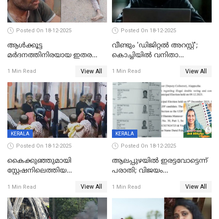
Posted On 18-12-2025
Posted On 18-12-2025
ആൾക്കൂട്ട
വീണ്ടും 'ഡിജിറ്റല്‍ അറസ്റ്റ്';
മർദനത്തിനിരയായ ഇതര
കൊച്ചിയില്‍ വനിതാ
സംസ്ഥാന തൊഴിലാളി മരിച്ചു;
ഡോക്ടര്‍ക്ക് നഷ്ടമായത് 6.38
View All
View All
1 Min Read
1 Min Read
നടുക്കുന്ന സംഭവം
കോടി രൂപ
വാളയാറിൽ
KERALA
KERALA
Posted On 18-12-2025
Posted On 18-12-2025
കൈക്കുഞ്ഞുമായി
ആലപ്പുഴയിൽ ഇരട്ടവോട്ടെന്ന്
സ്റ്റേഷനിലെത്തിയ
പരാതി; വിജയം
യുവതിയ്ക്ക് മർദ്ദനം; സിഐ
റദ്ദാക്കണമെന്ന് വലിയമരം
View All
View All
1 Min Read
1 Min Read
കരണത്തടിച്ചു; CC ടിവി
വാർഡിലെ എൽഡിഎഫ്
ദൃശ്യങ്ങൾ പുറത്ത്
സ്ഥാനാർത്ഥി