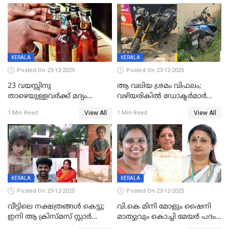
പിഴയും ശിക്ഷ
കമ്മിറ്റി കൂടിയില്ല';
അതൃപ്തിയുമായി ദീപ്തി മേരി
വർഗീസ്
KERALA
KERALA
Posted On 23-12-2025
Posted On 23-12-2025
23 വയസ്സിനു
ആ വലിയ ശ്രമം വിഫലം;
താഴെയുള്ളവർക്ക് മദ്യം
വഴിയരികില്‍ ‌ഡോക്ടര്‍മാര്‍
നൽകിയതിനെതിരെ കർശന
ശസ്ത്രക്രിയ നടത്തിയ ലിനു
View All
View All
1 Min Read
1 Min Read
നടപടി;സ്ഥാപനങ്ങൾക്കെതിരെ
മരണത്തിന് കീഴടങ്ങി
രണ്ട് കേസുകൾ
KERALA
KERALA
Posted On 23-12-2025
Posted On 23-12-2025
വീട്ടിലെ നക്ഷത്രങ്ങൾ കെട്ടു;
വി.കെ മിനി മോളും ഷൈനി
ഇനി ആ ക്രിസ്മസ് സ്റ്റാർ
മാത്യുവും കൊച്ചി മേയർ പദം
മാത്രം; പൈതങ്ങൾക്ക്
പങ്കിടും; ദീപ്തി മേരി വർഗീസ്