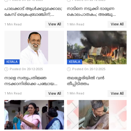
പാലക്കാട് ആൾക്കൂട്ടക്കൊല;
നാടിനെ നടുക്കി ദാരുണ
കേസ് ക്രൈംബ്രാഞ്ചിന്;
കൊലപാതകം; അഞ്ചു
DYSPയുടെ നേതൃത്വത്തിൽ
വയസ്സുകാരനെ 'അമ്മ
View All
View All
1 Min Read
1 Min Read
അന്വേഷിക്കും
കഴുത്തുഞെരിച്ച് കൊന്നു
KERALA
KERALA
Posted On 20-12-2025
Posted On 20-12-2025
നാളെ സത്യപ്രതിജ്ഞ
തലശ്ശേരിയിൽ വൻ
നടക്കാനിരിക്കെ പഞ്ചായത്ത്
തീപ്പിടിത്തം
മെമ്പർ മരിച്ചു
View All
View All
1 Min Read
1 Min Read