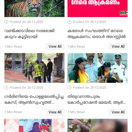
Posted On 26-12-2025
Posted On 25-12-2025
വണ്ടിക്കടവിലെ നരഭോജി
കരോള്‍ സംഘത്തിന് നേരെ
കടുവ കൂട്ടിലായി
ആക്രമണം; ഒരാള്‍ അറസ്റ്റില്‍
View All
View All
1 Min Read
1 Min Read
Posted On 25-12-2025
Posted On 25-12-2025
ഗര്‍ഭിണിയെ പൊള്ളലേല്‍പ്പിച്ച
തിരുവനന്തപുരം
കേസ്; ആണ്‍സുഹൃത്ത്
കോര്‍പ്പറേഷന്‍ മേയർ; ആര്‍
പിടിയില്‍
ശ്രീലേഖയ്ക്ക് മുൻതൂക്കം
View All
View All
1 Min Read
1 Min Read