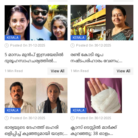
കിടപ്പുമുറിയില്‍ തൂങ്ങി മരിച്ച
ലോറി സ്കൂട്ടറിൽ ഇടിച്ചു :
നിലയിൽ
യുവതിക്ക് ദാരുണാന്ത്യം
KERALA
KERALA
Posted On 31-12-2025
Posted On 30-12-2025
5 മാസം മുൻപ് ഇസ്രയേലിൽ
രണ്ട് കോടി രൂപ
ദുരൂഹസാഹചര്യത്തിൽ
നഷ്ടപരിഹാരം വേണം;
മരിച്ചനിലയിൽ കണ്ടെത്തിയ
ജിസിഡിഎക്ക് വക്കീൽ
View All
View All
1 Min Read
1 Min Read
മലയാളി യുവാവിന്റെ ഭാര്യയും
നോട്ടീസയച്ച് ഉമാ തോമസ്
മരിച്ചു
KERALA
KERALA
Posted On 30-12-2025
Posted On 30-12-2025
ഭാര്യയുടെ ദേഹത്ത് ലഹരി
ക്ലാസ് ടെസ്റ്റിൽ മാർക്ക്
ഒളിപ്പിച്ച് കുഞ്ഞുമായി യാത്ര;
കുറഞ്ഞു; 38 ഓളം