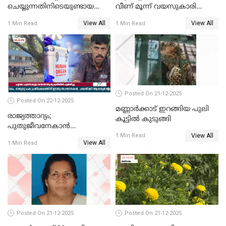
ചെയ്യുന്നതിനിടെയുണ്ടായ
വീണ് മൂന്ന് വയസുകാരി
അപകടം; 14 വയസുകാരന്
മരിച്ചു
View All
View All
1 Min Read
1 Min Read
ദാരുണാന്ത്യം; ജീപ്സി
ഓടിച്ചയാൾ അറസ്റ്റിൽ.
Posted On 21-12-2025
Posted On 22-12-2025
മണ്ണാർക്കാട് ഇറങ്ങിയ പുലി
രാജ്യത്താദ്യം;
കൂട്ടിൽ കുടുങ്ങി
പുതുജീവനേകാൻ
View All
ഷിബുവിന്റെ ഹൃദയം
1 Min Read
View All
1 Min Read
എറണാകുളം സർക്കാർ
ജനറൽ
ആശുപത്രിയിലെത്തിച്ചു
Posted On 21-12-2025
Posted On 21-12-2025