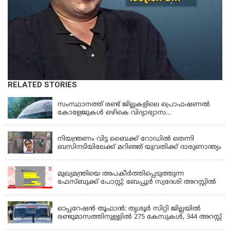
RELATED STORIES
KERALA
സംസ്ഥാനത്ത് രണ്ട് ജില്ലകളിലെ പ്രൊഫഷണൽ
കോളേജുകൾ ഒഴികെ വിദ്യാഭ്യാസ
സ്ഥാപനങ്ങൾക്ക് നാളെ (ശനി) അവധി
KERALA
നിയന്ത്രണം വിട്ട ബൈക്ക് റോഡിൽ തെന്നി
ബസിനടിയിലേക്ക് മറിഞ്ഞ് യുവതിക്ക് ദാരുണാന്ത്യം
KERALA
മുഖ്യമന്ത്രിയെ അപകീർത്തിപ്പെടുത്തുന്ന
ഫേസ്‌ബുക്ക് പോസ്റ്റ്; ബേപ്പൂർ സ്വദേശി അറസ്റ്റിൽ
KERALA
ഓപ്പറേഷൻ തൂഫാൻ: തൃശൂർ സിറ്റി ജില്ലയിൽ
രണ്ടുമാസത്തിനുള്ളിൽ 275 കേസുകൾ, 344 അറസ്റ്റ്
KERALA