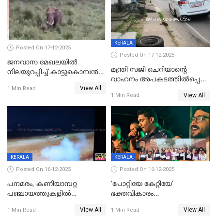
KERALA
Posted On 17-12-2025
Posted On 17-12-2025
ജനവാസ മേഖലയില്‍
മന്ത്രി സജി ചെറിയാന്റെ
നിലയുറപ്പിച്ച് കാട്ടുകൊമ്പന്‍
വാഹനം അപകടത്തിൽപ്പെട്ടു;
പടയപ്പ
View All
മന്ത്രിയും സംഘവും
1 Min Read
View All
1 Min Read
രക്ഷപ്പെട്ടത് തലനാരിടയ്ക്ക്
KERALA
KERALA
Posted On 16-12-2025
Posted On 16-12-2025
പനമരം, കണിയാമ്പറ്റ
‘പോറ്റിയേ കേറ്റിയേ’
പഞ്ചായത്തുകളിൽ
ഭക്തവികാരം
ബുധനാഴ്ച വിദ്യാഭ്യാസ
വ്രണപ്പെടുത്തിയെന്നു
View All
View All
1 Min Read
1 Min Read
സ്ഥാപനങ്ങൾക്ക് അവധി
ഡിജിപിക്ക് പരാതി; ശക്തമായ