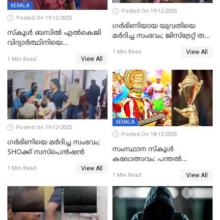
KERALA
Posted On 19-12-2025
Posted On 19-12-2025
ഗര്‍ഭിണിയായ യുവതിയെ
സ്കൂൾ ബസിൽ എൽകെജി
മര്‍ദിച്ച സംഭവം; ജിസ്‌ട്രേറ്റ് തല
വിദ്യാര്‍ത്ഥിനിയെ
അന്വേഷണം വേണമെന്ന്
View All
ലൈംഗികമായി ഉപദ്രവിച്ചു;
1 Min Read
യുവതി
View All
1 Min Read
ക്ലീനര്‍ പിടിയിൽ
KERALA
Posted On 19-12-2025
Posted On 18-12-2025
ഗര്‍ഭിണിയെ മർദിച്ച സംഭവം;
സംസ്ഥാന സ്കൂൾ
SHOക്ക് സസ്പെൻഷൻ
കലോത്സവം: പന്തൽ
View All
കാൽനാട്ടൽ 20 ന്
1 Min Read
View All
1 Min Read