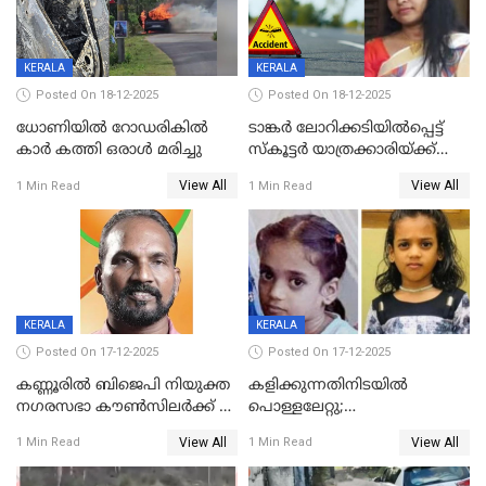
KERALA
KERALA
Posted On 18-12-2025
Posted On 18-12-2025
ധോണിയിൽ റോഡരികിൽ
ടാങ്കർ ലോറിക്കടിയിൽപ്പെട്ട്
കാർ കത്തി ഒരാൾ മരിച്ചു
സ്കൂട്ടർ യാത്രക്കാരിയ്ക്ക്
ദാരുണാന്ത്യം; അപകടം
View All
View All
1 Min Read
1 Min Read
കണ്ടോത്ത് ദേശീയ പാതയിൽ
KERALA
KERALA
Posted On 17-12-2025
Posted On 17-12-2025
കണ്ണൂരിൽ ബിജെപി നിയുക്ത
കളിക്കുന്നതിനിടയിൽ
നഗരസഭാ കൗൺസിലർക്ക് 36
പൊള്ളലേറ്റു;
വർഷം തടവുശിക്ഷ
ചികിത്സയിലായിരുന്ന രണ്ടാം
View All
View All
1 Min Read
1 Min Read
ക്ലാസ് വിദ്യാർത്ഥിനി മരിച്ചു