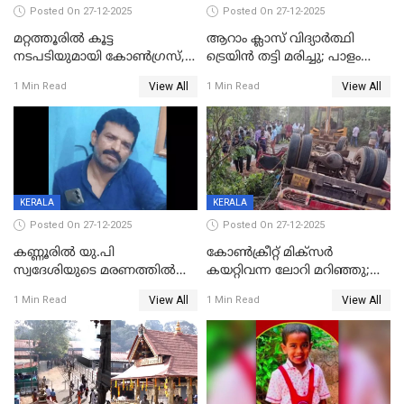
Posted On 27-12-2025
Posted On 27-12-2025
മറ്റത്തൂരിൽ കൂട്ട
ആറാം ക്ലാസ് വിദ്യാർത്ഥി
നടപടിയുമായി കോണ്‍ഗ്രസ്,
ട്രെയിൻ തട്ടി മരിച്ചു; പാളം
ബിജെപി പാളയത്തിലെത്തിയ
മുറിച്ചുകടക്കുന്നതിനിടെ
View All
View All
1 Min Read
1 Min Read
എട്ട് പേര്‍ ഉള്‍പ്പെടെ
അപകടം മലപ്പുറത്ത്
പത്തുപേരെ പുറത്താക്കി,
ചൊവ്വന്നൂരിലും നടപടി
KERALA
KERALA
Posted On 27-12-2025
Posted On 27-12-2025
കണ്ണൂരിൽ യു.പി
കോണ്‍ക്രീറ്റ് മിക്‌സര്‍
സ്വദേശിയുടെ മരണത്തിൽ
കയറ്റിവന്ന ലോറി മറിഞ്ഞു;
അഞ്ചംഗ സംഘത്തിനെതിരെ
രണ്ടുപേര്‍ക്ക് ദാരുണാന്ത്യം;
View All
View All
1 Min Read
1 Min Read
കേസ്; തർക്കമുണ്ടായത്
അപകടം കണ്ണൂരിൽ
ഫേഷ്യലിന് 300 രൂപ
ആവശ്യപ്പെട്ടതിനെച്ചൊല്ലി