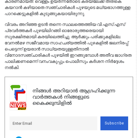
കാരണമായത്. വെള്ളം ഉയർന്നതോടെ കരയിലേക്ക് തിരികെ 
കയറാൻ കഴിയാതെ സഞ്ചാരികൾ പുഴയുടെ മധ്യഭാഗത്തുള്ള 
പാറക്കെട്ടുകളിൽ കുടുങ്ങുകയായിരുന്നു.
വിവരം അറിഞ്ഞ ഉടൻ തന്നെ സ്ഥലത്തെത്തിയ വി.എസ്.എസ് 
പ്രവർത്തകർ പുഴയിലിറങ്ങി ഓരോരുത്തരെയായി 
സുരക്ഷിതമായി കരയിലെത്തിച്ചു. ആർക്കും പരിക്കുകളില്ല. 
വേനൽമഴ സജീവമായ സാഹചര്യത്തിൽ പുഴകളിൽ ജലനിരപ്പ് 
പെട്ടെന്ന് ഉയരാൻ സാധ്യതയുള്ളതിനാൽ 
വിനോദസഞ്ചാരികൾ പുഴയിൽ ഇറങ്ങുമ്പോൾ അതീവ ജാഗ്രത 
പാലിക്കണമെന്ന് വനംവകുപ്പും പൊലീസും കർശന നിർദ്ദേശം 
നൽകി.
നിങ്ങൾ അറിയാൻ ആഗ്രഹിക്കുന്ന
വാർത്തകൾ നിങ്ങളുടെ
കൈക്കുമ്പിളിൽ
Subscribe