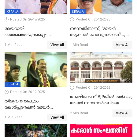
KERALA
KERALA
Posted On 26-12-2025
Posted On 26-12-2025
മേയറായി
നടന്നതിതാണ്, ‘മേയർ
തെരഞ്ഞെടുക്കപ്പെട്ട
ആകാൻ പോവുകയാണ്...;
ശേഷമുള്ള പി ഇന്ദിരയുടെ
ആവട്ടെ, അഭിനന്ദനങ്ങൾ’;
View All
View All
1 Min Read
1 Min Read
ആദ്യ വോട്ട് അസാധു; കണ്ണൂർ
മുഖ്യമന്ത്രിയുടെ ഓഫീസ്
ഡെപ്യൂട്ടി മേയർ സ്ഥാനത്ത്
തന്നെ വിശദീകരിയ്ക്കുന്നു;
താഹിറിന് വിജയം
സത്യമിതാണ്
KERALA
Posted On 26-12-2025
Posted On 26-12-2025
കോഴിക്കോട് BJPയിൽ തർക്കം;
തിരുവനന്തപുരം
മേയർ സ്ഥാനാർത്ഥിയെ
കോര്‍പ്പറേഷന്‍ മേയര്‍
പരസ്യമായി പ്രഖ്യാപിച്ചില്ല
View All
തെരഞ്ഞെടുപ്പ്; സിപിഐഎം
2 Min Read
View All
1 Min Read
ഹൈക്കോടതിയിലേക്ക്;
സത്യപ്രതിജ്ഞ ചടങ്ങില്‍
ചട്ടലംഘനമെന്ന് പാർട്ടി