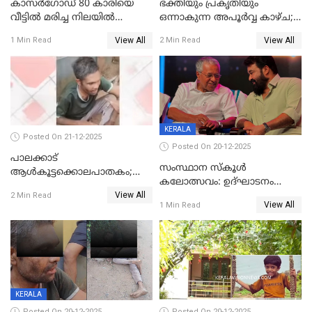
കാസർഗോഡ് 80 കാരിയെ
ഭക്തിയും പ്രകൃതിയും
വീട്ടിൽ മരിച്ച നിലയിൽ
ഒന്നാകുന്ന അപൂര്‍വ്വ കാഴ്ച;
കണ്ടെത്തി
ഭക്തർക്ക്
View All
View All
1 Min Read
2 Min Read
കാഴ്ചാനുഭവമൊരുക്കി
ശബരീ നന്ദനം
KERALA
Posted On 21-12-2025
Posted On 20-12-2025
പാലക്കാട്‌
സംസ്ഥാന സ്കൂൾ
ആൾകൂട്ടക്കൊലപാതകം;
കലോത്സവം: ഉദ്ഘാടനം
അന്വേഷണം
View All
മുഖ്യമന്ത്രി, സമാപനത്തിൽ
2 Min Read
ഊർജ്ജിതമാക്കിമാക്കി
View All
1 Min Read
മുഖ്യാതിഥിയായി
ക്രൈംബ്രാഞ്ച്
മോഹൻലാൽ
KERALA
Posted On 20-12-2025
Posted On 20-12-2025