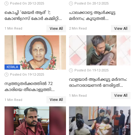
Posted On 20-12-2025
Posted On 20-12-2025
കൊച്ചി 'മേയർ ആര്' ?;
പാലക്കാട്ടെ ആള്‍ക്കൂട്ട
കോണ്‍ഗ്രസ് കോര്‍ കമ്മിറ്റി
മര്‍ദനം; കൂടുതല്‍
യോഗം ചൊവ്വാഴ്ച
അറസ്റ്റുണ്ടാവും, മര്‍ദിച്ചത് 15
View All
View All
1 Min Read
2 Min Read
അംഗ സംഘമെന്ന് വിവരം
KERALA
Posted On 19-12-2025
Posted On 19-12-2025
വാളയാർ ആൾക്കൂട്ട മർദനം:
സ്വത്തുതര്‍ക്കത്തില്‍ 72
രാംനാരായണൻ നേരിട്ടത്
കാരിയെ തീകൊളുത്തി
കൊടും ക്രൂരത; ശരീരത്തിൽ
View All
കൊന്നു;
1 Min Read
നാൽപ്പതിലേറെ
View All
1 Min Read
ക്രൂരകൊലപാതകത്തില്‍
മുറിവുകളെന്ന് പോസ്റ്റ്‌മോർട്ടം
സഹോദരിപുത്രന് ജീവപര്യന്തം
റിപ്പോർട്ട്