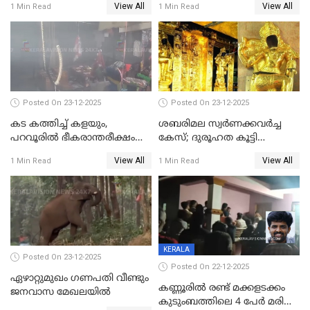
View All
View All
1 Min Read
1 Min Read
വേണ്ടിയുള്ള
മേയറാകില്ല
പിടിവലിക്കിടയിൽ
അപ്പൂപ്പനെതിരെ പോക്സോ
കേസ് ഒടുവിൽ 4 ജീവനുകൾ
പൊലിഞ്ഞു
Posted On 23-12-2025
Posted On 23-12-2025
കട കത്തിച്ച് കളയും,
ശബരിമല സ്വര്‍ണക്കവര്‍ച്ച
പറവൂരില്‍ ഭീകരാന്തരീക്ഷം
കേസ്; ദുരൂഹത കൂട്ടി
സൃഷ്ടിച്ച് കുട്ടി ലഹരിസംഘം
വിദേശവ്യവസായിയുടെ മൊഴി
View All
View All
1 Min Read
1 Min Read
KERALA
Posted On 23-12-2025
Posted On 22-12-2025
ഏഴാറ്റുമുഖം ഗണപതി വീണ്ടും
കണ്ണൂരിൽ രണ്ട് മക്കളടക്കം
ജനവാസ മേഖലയിൽ
കുടുംബത്തിലെ 4 പേർ മരിച്ച