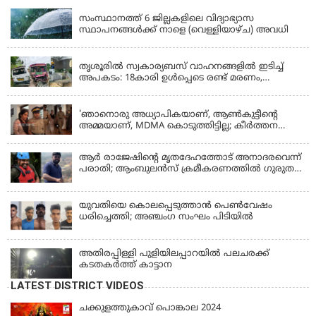
സംസ്ഥാനത്ത് 6 ജില്ലകളിലെ വിദ്യാഭ്യാസ
സ്ഥാപനങ്ങൾക്ക് നാളെ (വെള്ളിയാഴ്ച) അവധി
KERALA
തൃശൂരിൽ സ്വകാര്യബസ് വാഹനങ്ങളില്‍ ഇടിച്ച്
അപകടം: 18കാരി ഉൾപ്പെടെ രണ്ട് മരണം,
പത്തോളം പേർക്ക് പരിക്ക്
KERALA
'ഞാനൊരു അധ്യാപികയാണ്, ആണ്‍കുട്ടീന്റെ
അമ്മയാണ്‌, MDMA കൊടുത്തിട്ടില്ല; കീർത്തന
മാധ്യമങ്ങളോട്; പൊലീസ് കസ്റ്റഡിയിൽ വിട്ട്
കോടതി, ജാമ്യാപേക്ഷ തള്ളി
ആര്‍ രാജേഷിന്റെ മൃതദേഹത്തോട് അനാദരവെന്ന്
പരാതി; ആംബുലന്‍സ് ക്രമീകരണത്തില്‍ ഗുരുതര
വീഴ്ച; മൃതദേഹം ചാവക്കാട് വരെ എത്തിച്ചത്
ഫ്രീസര്‍ സംവിധാനം ഇല്ലാതെയെന്നും ആരോപണം
യുവതിയെ കൊലപ്പെടുത്താൻ പെൺവേഷം
ധരിച്ചെത്തി; അഞ്ചംഗ സംഘം പിടിയിൽ
അതിരപ്പിള്ളി പുളിയിലപ്പാറയിൽ പലചരക്ക്
കടതകർത്ത് കാട്ടാന
LATEST DISTRICT VIDEOS
ചക്കുളത്തുകാവ് പൊങ്കാല 2024