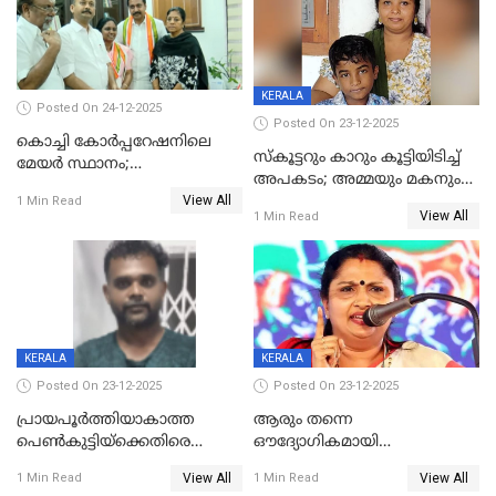
KERALA
Posted On 24-12-2025
Posted On 23-12-2025
കൊച്ചി കോര്‍പ്പറേഷനിലെ
സ്കൂട്ടറും കാറും കൂട്ടിയിടിച്ച്
മേയര്‍ സ്ഥാനം;
അപകടം; അമ്മയും മകനും
കോണ്‍ഗ്രസില്‍ അതൃപതി
View All
മരിച്ചു, മറ്റൊരു മകൻ
1 Min Read
രൂക്ഷം
View All
1 Min Read
ഗുരുതരാവസ്ഥയിൽ
KERALA
KERALA
Posted On 23-12-2025
Posted On 23-12-2025
പ്രായപൂർത്തിയാകാത്ത
ആരും തന്നെ
പെൺകുട്ടിയ്ക്കെതിരെ
ഔദ്യോഗികമായി
ലൈംഗികാതിക്രമം; 36കാരന്
അറിയിച്ചിട്ടില്ല, മേയറെ
View All
View All
1 Min Read
1 Min Read
59 വർഷം തടവും 90,൦൦൦ രൂപ
കണ്ടെത്താൻ ഇന്ന് കോർ