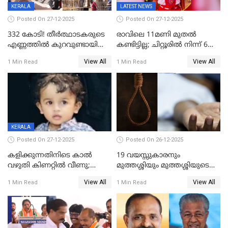
KERALA
LATEST NEWS
Posted On 27-12-2025
Posted On 27-12-2025
332 കോടി! തീർത്ഥാടകരുടെ
രാവിലെ 11മണി മുതൽ
എണ്ണത്തിൽ കുറവുണ്ടായിട്ടും
കണ്ടിട്ടില്ല; ചിറ്റൂരിൽ നിന്ന് 6
ശബരിമലയിൽ വരുമാനം
വയസ്സുകാരനെ കാണാതായി
View All
View All
1 Min Read
1 Min Read
കുതിച്ചുയരുന്നു
KERALA
Posted On 27-12-2025
Posted On 26-12-2025
കളിക്കുന്നതിനിടെ കാൽ
19 വയസ്സുകാരനും
വഴുതി കിണറ്റിൽ വീണു;
മുത്തശ്ശിയും മുത്തശ്ശിയുടെ
ഒന്നര വയസ്സുകാരന്
സഹോദരിയും വീട്ടിൽ തൂങ്ങി
View All
View All
1 Min Read
1 Min Read
ദാരുണാന്ത്യം
മരിച്ചനിലയിൽ