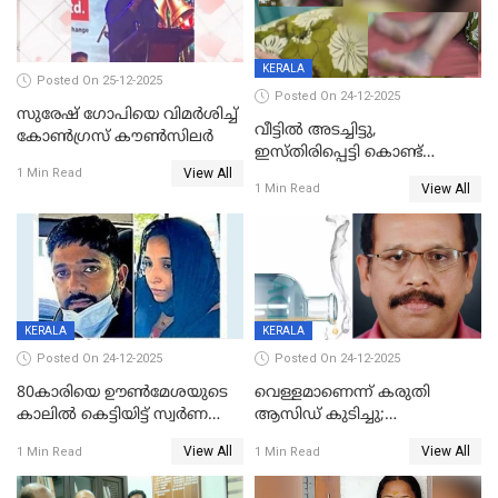
KERALA
Posted On 25-12-2025
Posted On 24-12-2025
സുരേഷ് ഗോപിയെ വിമര്‍ശിച്ച്
വീട്ടിൽ അടച്ചിട്ടു,
കോണ്‍ഗ്രസ് കൗണ്‍സിലര്‍
ഇസ്തിരിപ്പെട്ടി കൊണ്ട്
View All
പൊള്ളിച്ചു; 8 മാസം
1 Min Read
View All
1 Min Read
ഗർഭിണിയായ യുവതിക്ക് ക്രൂര
മർദനം
KERALA
KERALA
Posted On 24-12-2025
Posted On 24-12-2025
80കാരിയെ ഊൺമേശയുടെ
വെള്ളമാണെന്ന് കരുതി
കാലിൽ കെട്ടിയിട്ട് സ്വർണവും
ആസിഡ് കുടിച്ചു;
പണവും കവർന്നു;
ചികിത്സയിലിരുന്ന ആള്‍
View All
View All
1 Min Read
1 Min Read
കൊച്ചുമകനും സുഹൃത്തും
മരിച്ചു
അറസ്റ്റിൽ