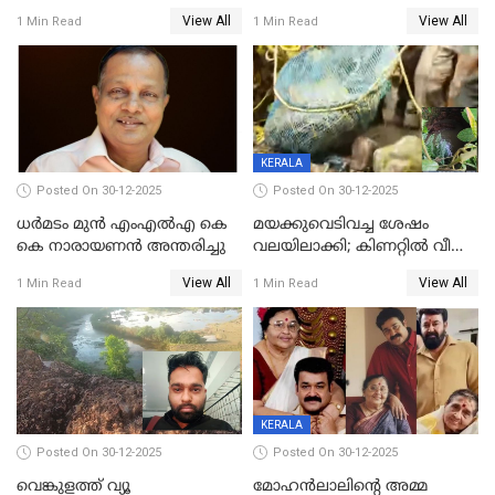
ഓട്ടോ വളഞ്ഞ് ദമ്പതികളെ
വിദ്യാർഥികളെ ട്യൂഷൻ
View All
View All
1 Min Read
1 Min Read
പിടികൂടി പൊലീസ്
സെന്ററിലെ അധ്യാപകന്‍
മർദിച്ചതായി പരാതി
KERALA
Posted On 30-12-2025
Posted On 30-12-2025
ധർമടം മുൻ എംഎല്‍എ കെ
മയക്കുവെടിവച്ച ശേഷം
കെ നാരായണന്‍ അന്തരിച്ചു
വലയിലാക്കി; കിണറ്റിൽ വീണ
കടുവയെ പുറത്തെത്തിച്ചു
View All
View All
1 Min Read
1 Min Read
KERALA
Posted On 30-12-2025
Posted On 30-12-2025
വെങ്കുളത്ത് വ്യൂ
മോഹന്‍ലാലിന്‍റെ അമ്മ