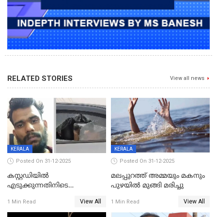
RELATED STORIES
View all news
KERALA
KERALA
Posted On 31-12-2025
Posted On 31-12-2025
കസ്റ്റഡിയിൽ
മലപ്പുറത്ത് അമ്മയും മകനും
എടുക്കുന്നതിനിടെ
പുഴയിൽ മുങ്ങി മരിച്ചു
വിലങ്ങുമായി രക്ഷപ്പെട്ട
View All
View All
1 Min Read
1 Min Read
വധശ്രമക്കേസ് പ്രതി പിടിയിൽ