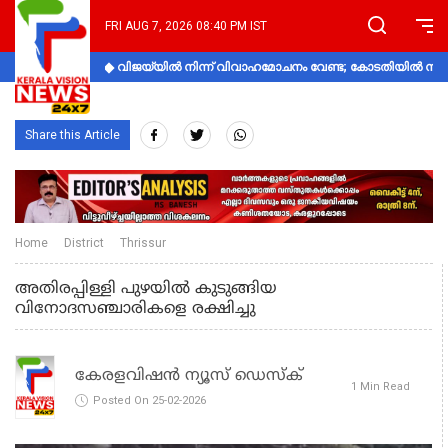
FRI AUG 7, 2026 08:40 PM IST
വിജയ്‌യിൽ നിന്ന് വിവാഹമോചനം വേണ്ട; കോടതിയിൽ നിലപാ
Share this Article
Home
District
Thrissur
അതിരപ്പിള്ളി പുഴയില്‍ കുടുങ്ങിയ
വിനോദസഞ്ചാരികളെ രക്ഷിച്ചു
കേരളവിഷൻ ന്യൂസ് ഡെസ്‌ക്
1 Min Read
Posted On 25-02-2026