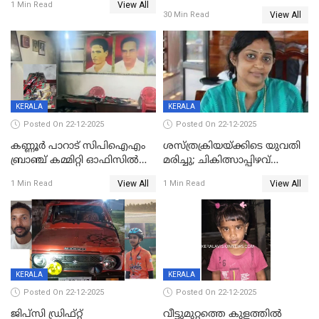
View All
നിലയിൽ
1 Min Read
View All
30 Min Read
KERALA
KERALA
Posted On 22-12-2025
Posted On 22-12-2025
കണ്ണൂർ പാറാട് സിപിഐഎം
ശസ്ത്രക്രിയയ്‌ക്കിടെ യുവതി
ബ്രാഞ്ച് കമ്മിറ്റി ഓഫിസിൽ
മരിച്ചു; ചികിത്സാപ്പിഴവ്
തീയിട്ടു; നേതാക്കളുടെ
ആരോപിച്ച് ബന്ധുക്കൾ;
View All
View All
1 Min Read
1 Min Read
ചിത്രങ്ങളടക്കം കത്തിയ
സംഭവം മാവേലിക്കരയിൽ
നിലയിൽ
KERALA
KERALA
Posted On 22-12-2025
Posted On 22-12-2025
ജിപ്സി ഡ്രിഫ്റ്റ്
വീട്ടുമുറ്റത്തെ കുളത്തിൽ