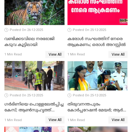
ചട്ടലംഘനമെന്ന് പാർട്ടി
Posted On 26-12-2025
Posted On 25-12-2025
വണ്ടിക്കടവിലെ നരഭോജി
കരോള്‍ സംഘത്തിന് നേരെ
കടുവ കൂട്ടിലായി
ആക്രമണം; ഒരാള്‍ അറസ്റ്റില്‍
View All
View All
1 Min Read
1 Min Read
Posted On 25-12-2025
Posted On 25-12-2025
ഗര്‍ഭിണിയെ പൊള്ളലേല്‍പ്പിച്ച
തിരുവനന്തപുരം
കേസ്; ആണ്‍സുഹൃത്ത്
കോര്‍പ്പറേഷന്‍ മേയർ; ആര്‍
പിടിയില്‍
ശ്രീലേഖയ്ക്ക് മുൻതൂക്കം
View All
View All
1 Min Read
1 Min Read