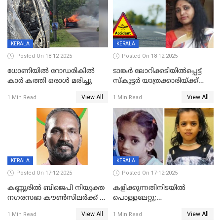
KERALA
KERALA
Posted On 18-12-2025
Posted On 18-12-2025
ധോണിയിൽ റോഡരികിൽ
ടാങ്കർ ലോറിക്കടിയിൽപ്പെട്ട്
കാർ കത്തി ഒരാൾ മരിച്ചു
സ്കൂട്ടർ യാത്രക്കാരിയ്ക്ക്
ദാരുണാന്ത്യം; അപകടം
View All
View All
1 Min Read
1 Min Read
കണ്ടോത്ത് ദേശീയ പാതയിൽ
KERALA
KERALA
Posted On 17-12-2025
Posted On 17-12-2025
കണ്ണൂരിൽ ബിജെപി നിയുക്ത
കളിക്കുന്നതിനിടയിൽ
നഗരസഭാ കൗൺസിലർക്ക് 36
പൊള്ളലേറ്റു;
വർഷം തടവുശിക്ഷ
ചികിത്സയിലായിരുന്ന രണ്ടാം
View All
View All
1 Min Read
1 Min Read
ക്ലാസ് വിദ്യാർത്ഥിനി മരിച്ചു