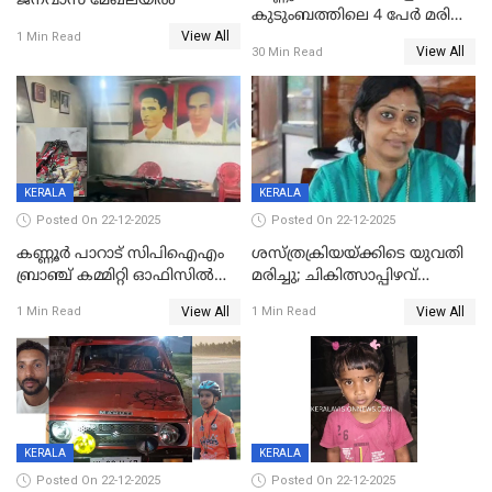
ജനവാസ മേഖലയിൽ
കുടുംബത്തിലെ 4 പേർ മരിച്ച
View All
നിലയിൽ
1 Min Read
View All
30 Min Read
KERALA
KERALA
Posted On 22-12-2025
Posted On 22-12-2025
കണ്ണൂർ പാറാട് സിപിഐഎം
ശസ്ത്രക്രിയയ്‌ക്കിടെ യുവതി
ബ്രാഞ്ച് കമ്മിറ്റി ഓഫിസിൽ
മരിച്ചു; ചികിത്സാപ്പിഴവ്
തീയിട്ടു; നേതാക്കളുടെ
ആരോപിച്ച് ബന്ധുക്കൾ;
View All
View All
1 Min Read
1 Min Read
ചിത്രങ്ങളടക്കം കത്തിയ
സംഭവം മാവേലിക്കരയിൽ
നിലയിൽ
KERALA
KERALA
Posted On 22-12-2025
Posted On 22-12-2025