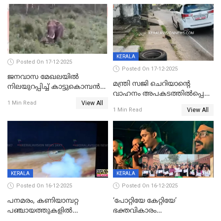
KERALA
Posted On 17-12-2025
Posted On 17-12-2025
ജനവാസ മേഖലയില്‍
മന്ത്രി സജി ചെറിയാന്റെ
നിലയുറപ്പിച്ച് കാട്ടുകൊമ്പന്‍
വാഹനം അപകടത്തിൽപ്പെട്ടു;
പടയപ്പ
View All
മന്ത്രിയും സംഘവും
1 Min Read
View All
1 Min Read
രക്ഷപ്പെട്ടത് തലനാരിടയ്ക്ക്
KERALA
KERALA
Posted On 16-12-2025
Posted On 16-12-2025
പനമരം, കണിയാമ്പറ്റ
‘പോറ്റിയേ കേറ്റിയേ’
പഞ്ചായത്തുകളിൽ
ഭക്തവികാരം
ബുധനാഴ്ച വിദ്യാഭ്യാസ
വ്രണപ്പെടുത്തിയെന്നു