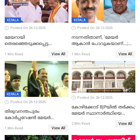
KERALA
KERALA
Posted On 26-12-2025
Posted On 26-12-2025
മേയറായി
നടന്നതിതാണ്, ‘മേയർ
തെരഞ്ഞെടുക്കപ്പെട്ട
ആകാൻ പോവുകയാണ്...;
ശേഷമുള്ള പി ഇന്ദിരയുടെ
ആവട്ടെ, അഭിനന്ദനങ്ങൾ’;
View All
View All
1 Min Read
1 Min Read
ആദ്യ വോട്ട് അസാധു; കണ്ണൂർ
മുഖ്യമന്ത്രിയുടെ ഓഫീസ്
ഡെപ്യൂട്ടി മേയർ സ്ഥാനത്ത്
തന്നെ വിശദീകരിയ്ക്കുന്നു;
താഹിറിന് വിജയം
സത്യമിതാണ്
KERALA
Posted On 26-12-2025
Posted On 26-12-2025
കോഴിക്കോട് BJPയിൽ തർക്കം;
തിരുവനന്തപുരം
മേയർ സ്ഥാനാർത്ഥിയെ
കോര്‍പ്പറേഷന്‍ മേയര്‍
പരസ്യമായി പ്രഖ്യാപിച്ചില്ല
View All
തെരഞ്ഞെടുപ്പ്; സിപിഐഎം
2 Min Read
View All
1 Min Read
ഹൈക്കോടതിയിലേക്ക്;
സത്യപ്രതിജ്ഞ ചടങ്ങില്‍