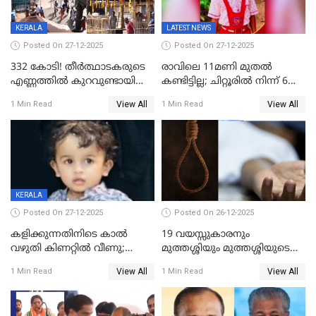
KERALA
LATEST NEWS
Posted On 27-12-2025
Posted On 27-12-2025
332 കോടി! തീർത്ഥാടകരുടെ
രാവിലെ 11മണി മുതൽ
എണ്ണത്തിൽ കുറവുണ്ടായിട്ടും
കണ്ടിട്ടില്ല; ചിറ്റൂരിൽ നിന്ന് 6
ശബരിമലയിൽ വരുമാനം
വയസ്സുകാരനെ കാണാതായി
View All
View All
1 Min Read
1 Min Read
കുതിച്ചുയരുന്നു
KERALA
Posted On 27-12-2025
Posted On 26-12-2025
കളിക്കുന്നതിനിടെ കാൽ
19 വയസ്സുകാരനും
വഴുതി കിണറ്റിൽ വീണു;
മുത്തശ്ശിയും മുത്തശ്ശിയുടെ
ഒന്നര വയസ്സുകാരന്
സഹോദരിയും വീട്ടിൽ തൂങ്ങി
View All
View All
1 Min Read
1 Min Read
ദാരുണാന്ത്യം
മരിച്ചനിലയിൽ