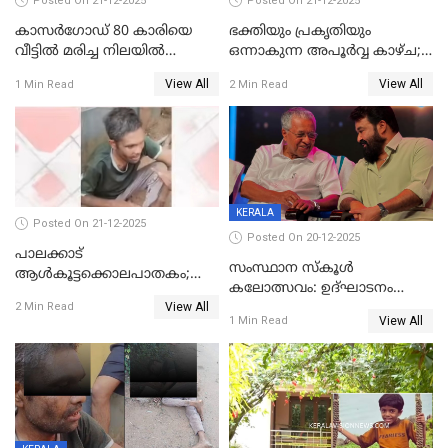
Posted On 21-12-2025
Posted On 21-12-2025
കാസർഗോഡ് 80 കാരിയെ
ഭക്തിയും പ്രകൃതിയും
വീട്ടിൽ മരിച്ച നിലയിൽ
ഒന്നാകുന്ന അപൂര്‍വ്വ കാഴ്ച;
കണ്ടെത്തി
ഭക്തർക്ക്
View All
View All
1 Min Read
2 Min Read
കാഴ്ചാനുഭവമൊരുക്കി
ശബരീ നന്ദനം
KERALA
Posted On 21-12-2025
Posted On 20-12-2025
പാലക്കാട്‌
സംസ്ഥാന സ്കൂൾ
ആൾകൂട്ടക്കൊലപാതകം;
കലോത്സവം: ഉദ്ഘാടനം
അന്വേഷണം
View All
മുഖ്യമന്ത്രി, സമാപനത്തിൽ
2 Min Read
ഊർജ്ജിതമാക്കിമാക്കി
View All
1 Min Read
മുഖ്യാതിഥിയായി
ക്രൈംബ്രാഞ്ച്
മോഹൻലാൽ