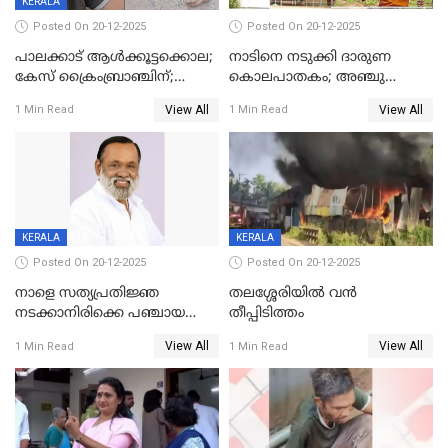
KERALA
Posted On 20-12-2025
Posted On 20-12-2025
പാലക്കാട് ആൾക്കൂട്ടക്കൊല;
നാടിനെ നടുക്കി ദാരുണ
കേസ് ക്രൈംബ്രാഞ്ചിന്;
കൊലപാതകം; അഞ്ചു
DYSPയുടെ നേതൃത്വത്തിൽ
വയസ്സുകാരനെ 'അമ്മ
View All
View All
1 Min Read
1 Min Read
അന്വേഷിക്കും
കഴുത്തുഞെരിച്ച് കൊന്നു
KERALA
KERALA
Posted On 20-12-2025
Posted On 20-12-2025
നാളെ സത്യപ്രതിജ്ഞ
തലശ്ശേരിയിൽ വൻ
നടക്കാനിരിക്കെ പഞ്ചായത്ത്
തീപ്പിടിത്തം
മെമ്പർ മരിച്ചു
View All
View All
1 Min Read
1 Min Read