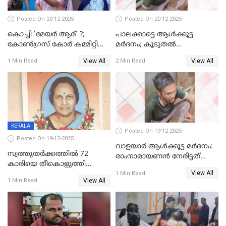
Posted On 20-12-2025
Posted On 20-12-2025
കൊച്ചി 'മേയർ ആര്' ?;
പാലക്കാട്ടെ ആള്‍ക്കൂട്ട
കോണ്‍ഗ്രസ് കോര്‍ കമ്മിറ്റി
മര്‍ദനം; കൂടുതല്‍
യോഗം ചൊവ്വാഴ്ച
അറസ്റ്റുണ്ടാവും, മര്‍ദിച്ചത് 15
View All
View All
1 Min Read
2 Min Read
അംഗ സംഘമെന്ന് വിവരം
KERALA
Posted On 19-12-2025
Posted On 19-12-2025
വാളയാർ ആൾക്കൂട്ട മർദനം:
സ്വത്തുതര്‍ക്കത്തില്‍ 72
രാംനാരായണൻ നേരിട്ടത്
കാരിയെ തീകൊളുത്തി
കൊടും ക്രൂരത; ശരീരത്തിൽ
View All
കൊന്നു;
1 Min Read
നാൽപ്പതിലേറെ
View All
1 Min Read
ക്രൂരകൊലപാതകത്തില്‍
മുറിവുകളെന്ന് പോസ്റ്റ്‌മോർട്ടം
സഹോദരിപുത്രന് ജീവപര്യന്തം
റിപ്പോർട്ട്