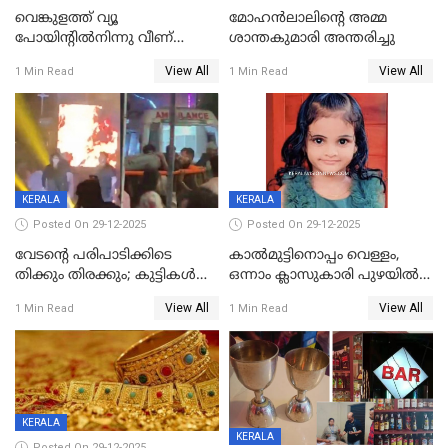
വെങ്കുളത്ത് വ്യൂ
മോഹന്‍ലാലിന്‍റെ അമ്മ
പോയിന്റിൽനിന്നു വീണ്
ശാന്തകുമാരി അന്തരിച്ചു
യുവാവ് മരിച്ചു
View All
View All
1 Min Read
1 Min Read
KERALA
KERALA
Posted On 29-12-2025
Posted On 29-12-2025
വേടന്റെ പരിപാടിക്കിടെ
കാൽമുട്ടിനൊപ്പം വെള്ളം,
തിക്കും തിരക്കും; കുട്ടികള്‍
ഒന്നാം ക്ലാസുകാരി പുഴയിൽ
ഉള്‍പ്പെടെ നിരവധി പേര്‍ക്ക്
മുങ്ങി മരിച്ചു; ദാരുണ സംഭവം
View All
View All
1 Min Read
1 Min Read
പരിക്ക്; പാളം മറികടന്ന
കുട്ടികൾക്കൊപ്പം
യുവാവ് ട്രെയിന്‍ തട്ടി മരിച്ചു
കളിക്കുന്നതിനിടെ
KERALA
KERALA
Posted On 29-12-2025