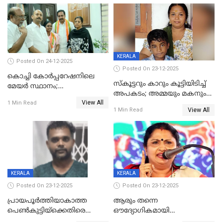
അറസ്റ്റിൽ
KERALA
Posted On 24-12-2025
Posted On 23-12-2025
കൊച്ചി കോര്‍പ്പറേഷനിലെ
സ്കൂട്ടറും കാറും കൂട്ടിയിടിച്ച്
മേയര്‍ സ്ഥാനം;
അപകടം; അമ്മയും മകനും
കോണ്‍ഗ്രസില്‍ അതൃപതി
View All
മരിച്ചു, മറ്റൊരു മകൻ
1 Min Read
രൂക്ഷം
View All
1 Min Read
ഗുരുതരാവസ്ഥയിൽ
KERALA
KERALA
Posted On 23-12-2025
Posted On 23-12-2025
പ്രായപൂർത്തിയാകാത്ത
ആരും തന്നെ
പെൺകുട്ടിയ്ക്കെതിരെ
ഔദ്യോഗികമായി
ലൈംഗികാതിക്രമം; 36കാരന്
അറിയിച്ചിട്ടില്ല, മേയറെ