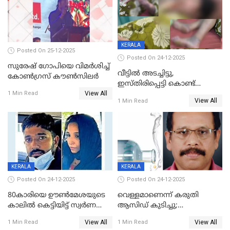
KERALA
Posted On 25-12-2025
Posted On 24-12-2025
സുരേഷ് ഗോപിയെ വിമര്‍ശിച്ച്
വീട്ടിൽ അടച്ചിട്ടു,
കോണ്‍ഗ്രസ് കൗണ്‍സിലര്‍
ഇസ്തിരിപ്പെട്ടി കൊണ്ട്
View All
പൊള്ളിച്ചു; 8 മാസം
1 Min Read
View All
1 Min Read
ഗർഭിണിയായ യുവതിക്ക് ക്രൂര
മർദനം
KERALA
KERALA
Posted On 24-12-2025
Posted On 24-12-2025
80കാരിയെ ഊൺമേശയുടെ
വെള്ളമാണെന്ന് കരുതി
കാലിൽ കെട്ടിയിട്ട് സ്വർണവും
ആസിഡ് കുടിച്ചു;
പണവും കവർന്നു;
ചികിത്സയിലിരുന്ന ആള്‍
View All
View All
1 Min Read
1 Min Read
കൊച്ചുമകനും സുഹൃത്തും
മരിച്ചു