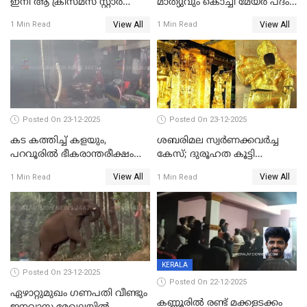
ഇനി ആ ക്രിസ്മസ് സ്റ്റാർ
മാത്യുവും കൊച്ചി മേയർ പദം
മാത്രം; പൈതങ്ങൾക്ക്
പങ്കിടും; ദീപ്തി മേരി വർഗീസ്
View All
View All
1 Min Read
1 Min Read
വേണ്ടിയുള്ള
മേയറാകില്ല
പിടിവലിക്കിടയിൽ
അപ്പൂപ്പനെതിരെ പോക്സോ
കേസ് ഒടുവിൽ 4 ജീവനുകൾ
പൊലിഞ്ഞു
Posted On 23-12-2025
Posted On 23-12-2025
കട കത്തിച്ച് കളയും,
ശബരിമല സ്വര്‍ണക്കവര്‍ച്ച
പറവൂരില്‍ ഭീകരാന്തരീക്ഷം
കേസ്; ദുരൂഹത കൂട്ടി
സൃഷ്ടിച്ച് കുട്ടി ലഹരിസംഘം
വിദേശവ്യവസായിയുടെ മൊഴി
View All
View All
1 Min Read
1 Min Read
KERALA
Posted On 23-12-2025
Posted On 22-12-2025
ഏഴാറ്റുമുഖം ഗണപതി വീണ്ടും
കണ്ണൂരിൽ രണ്ട് മക്കളടക്കം