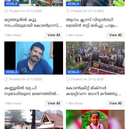
KERALA
KERALA
Posted On 27-12-2025
Posted On 27-12-2025
മറ്റത്തൂരിൽ കൂട്ട
ആറാം ക്ലാസ് വിദ്യാർത്ഥി
നടപടിയുമായി കോണ്‍ഗ്രസ്,
ട്രെയിൻ തട്ടി മരിച്ചു; പാളം
ബിജെപി പാളയത്തിലെത്തിയ
മുറിച്ചുകടക്കുന്നതിനിടെ
View All
View All
1 Min Read
1 Min Read
എട്ട് പേര്‍ ഉള്‍പ്പെടെ
അപകടം മലപ്പുറത്ത്
പത്തുപേരെ പുറത്താക്കി,
ചൊവ്വന്നൂരിലും നടപടി
KERALA
KERALA
Posted On 27-12-2025
Posted On 27-12-2025
കണ്ണൂരിൽ യു.പി
കോണ്‍ക്രീറ്റ് മിക്‌സര്‍
സ്വദേശിയുടെ മരണത്തിൽ
കയറ്റിവന്ന ലോറി മറിഞ്ഞു;
അഞ്ചംഗ സംഘത്തിനെതിരെ
രണ്ടുപേര്‍ക്ക് ദാരുണാന്ത്യം;
View All
View All
1 Min Read
1 Min Read
കേസ്; തർക്കമുണ്ടായത്
അപകടം കണ്ണൂരിൽ
ഫേഷ്യലിന് 300 രൂപ
ആവശ്യപ്പെട്ടതിനെച്ചൊല്ലി