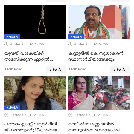
വധശ്രമക്കേസ് പ്രതി പിടിയിൽ
KERALA
KERALA
Posted On 31-12-2025
Posted On 31-12-2025
യുവതി വാടകയ്ക്ക്
കണ്ണൂരിൽ കെ സുധാകരൻ
താമസിക്കുന്ന ഫ്ലാറ്റില്‍
സ്ഥാനാർഥിയായേക്കും
തൂങ്ങിമരിച്ച നിലയില്‍;
View All
View All
1 Min Read
1 Min Read
സംഭവം കൈതപ്പൊയിലില്‍
KERALA
Posted On 31-12-2025
Posted On 31-12-2025
പത്താം ക്ലാസ്സ് വിദ്യാര്‍ഥിനി
റെയിൽവേ സ്റ്റേഷനിൽ
ജീവനൊടുക്കി;15കാരിയെ
ബന്ധുവിനെ കൊണ്ടാക്കി