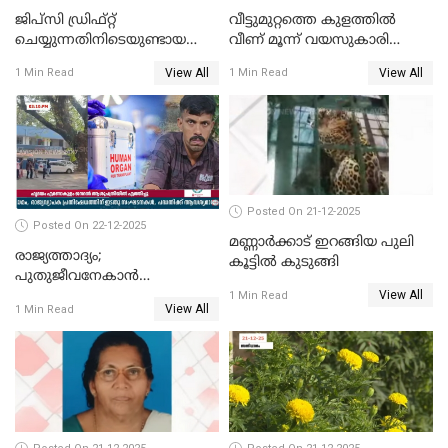
ജിപ്സി ഡ്രിഫ്റ്റ്
വീട്ടുമുറ്റത്തെ കുളത്തിൽ
ചെയ്യുന്നതിനിടെയുണ്ടായ
വീണ് മൂന്ന് വയസുകാരി
അപകടം; 14 വയസുകാരന്
മരിച്ചു
View All
View All
1 Min Read
1 Min Read
ദാരുണാന്ത്യം; ജീപ്സി
ഓടിച്ചയാൾ അറസ്റ്റിൽ.
Posted On 21-12-2025
Posted On 22-12-2025
മണ്ണാർക്കാട് ഇറങ്ങിയ പുലി
രാജ്യത്താദ്യം;
കൂട്ടിൽ കുടുങ്ങി
പുതുജീവനേകാൻ
View All
ഷിബുവിന്റെ ഹൃദയം
1 Min Read
View All
1 Min Read
എറണാകുളം സർക്കാർ
ജനറൽ
ആശുപത്രിയിലെത്തിച്ചു