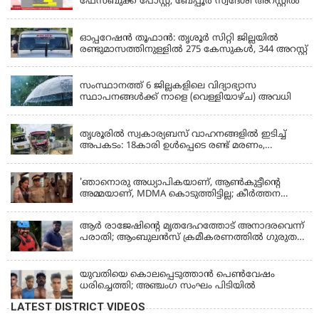
ഫേസ്‌ബുക്ക് പോസ്റ്റ്; ബേപ്പൂർ സ്വദേശി അറസ്റ്റിൽ
KERALA
ഓപ്പറേഷൻ തൂഫാൻ: തൃശൂർ സിറ്റി ജില്ലയിൽ
രണ്ടുമാസത്തിനുള്ളിൽ 275 കേസുകൾ, 344 അറസ്റ്റ്
KERALA
സംസ്ഥാനത്ത് 6 ജില്ലകളിലെ വിദ്യാഭ്യാസ
സ്ഥാപനങ്ങൾക്ക് നാളെ (വെള്ളിയാഴ്ച) അവധി
KERALA
തൃശൂരിൽ സ്വകാര്യബസ് വാഹനങ്ങളില്‍ ഇടിച്ച്
അപകടം: 18കാരി ഉൾപ്പെടെ രണ്ട് മരണം,
പത്തോളം പേർക്ക് പരിക്ക്
KERALA
'ഞാനൊരു അധ്യാപികയാണ്, ആണ്‍കുട്ടീന്റെ
അമ്മയാണ്‌, MDMA കൊടുത്തിട്ടില്ല; കീർത്തന
മാധ്യമങ്ങളോട്; പൊലീസ് കസ്റ്റഡിയിൽ വിട്ട്
കോടതി, ജാമ്യാപേക്ഷ തള്ളി
ആര്‍ രാജേഷിന്റെ മൃതദേഹത്തോട് അനാദരവെന്ന്
പരാതി; ആംബുലന്‍സ് ക്രമീകരണത്തില്‍ ഗുരുതര
വീഴ്ച; മൃതദേഹം ചാവക്കാട് വരെ എത്തിച്ചത്
ഫ്രീസര്‍ സംവിധാനം ഇല്ലാതെയെന്നും ആരോപണം
യുവതിയെ കൊലപ്പെടുത്താൻ പെൺവേഷം
ധരിച്ചെത്തി; അഞ്ചംഗ സംഘം പിടിയിൽ
LATEST DISTRICT VIDEOS