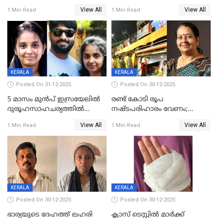
കണ്ടെത്തിയത്
മടങ്ങുന്നതിനിടെ ടോറസ്സ്
View All
View All
1 Min Read
1 Min Read
കിടപ്പുമുറിയില്‍ തൂങ്ങി മരിച്ച
ലോറി സ്കൂട്ടറിൽ ഇടിച്ചു :
നിലയിൽ
യുവതിക്ക് ദാരുണാന്ത്യം
KERALA
KERALA
Posted On 31-12-2025
Posted On 30-12-2025
5 മാസം മുൻപ് ഇസ്രയേലിൽ
രണ്ട് കോടി രൂപ
ദുരൂഹസാഹചര്യത്തിൽ
നഷ്ടപരിഹാരം വേണം;
മരിച്ചനിലയിൽ കണ്ടെത്തിയ
ജിസിഡിഎക്ക് വക്കീൽ
View All
View All
1 Min Read
1 Min Read
മലയാളി യുവാവിന്റെ ഭാര്യയും
നോട്ടീസയച്ച് ഉമാ തോമസ്
മരിച്ചു
KERALA
KERALA
Posted On 30-12-2025
Posted On 30-12-2025
ഭാര്യയുടെ ദേഹത്ത് ലഹരി
ക്ലാസ് ടെസ്റ്റിൽ മാർക്ക്