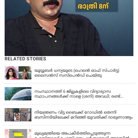
RELATED STORIES
KERALA
യൂട്യൂബർ ധന്യയുടെ (ഹെലൻ ഓഫ് സ്പാർട്ട)
ലൈസൻസ് സസ്‌പെൻഡ് ചെയ്തു
KERALA
സംസ്ഥാനത്ത് 6 ജില്ലകളിലെ വിദ്യാഭ്യാസ
സ്ഥാപനങ്ങൾക്ക് നാളെ (ശനി) അവധി; രണ്ട്
ജില്ലകളിൽ അവധി പ്രൊഫഷണൽ കോളേജുകൾ
KERALA
ഒഴികെ
നിയന്ത്രണം വിട്ട ബൈക്ക് റോഡിൽ തെന്നി
ബസിനടിയിലേക്ക് മറിഞ്ഞ് യുവതിക്ക് ദാരുണാന്ത്യം
KERALA
മുഖ്യമന്ത്രിയെ അപകീർത്തിപ്പെടുത്തുന്ന