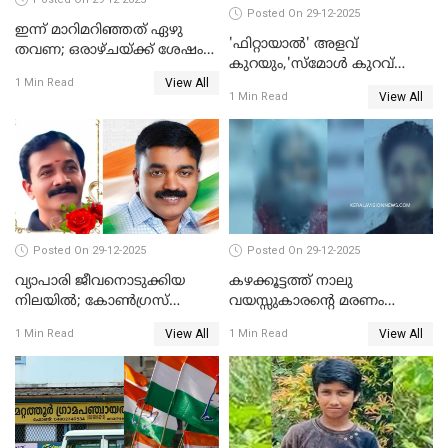
Posted On 29-12-2025
ഇന്ന് മാറിമറിഞ്ഞത് ഏഴു
'ഫിറ്റായാൽ' അളവ്
തവണ; ഒരാഴ്ചയ്ക്ക് ശേഷം
കുറയും,'സ്‌മോൾ കുറവ്
സ്വർണവിലയിൽ ഇടിവ്
View All
പിടികൂടി; ബാറിന് 25,000 രൂപ
1 Min Read
View All
1 Min Read
പിഴ
Posted On 29-12-2025
Posted On 29-12-2025
വ്യാപാരി ജീവനൊടുക്കിയ
കഴക്കൂട്ടത്ത് നാലു
നിലയില്‍; കോണ്‍ഗ്രസ്
വയസ്സുകാരന്റെ മരണം
കൗണ്‍സിലറുടെ
കൊലപാതകം: അമ്മയും
View All
View All
1 Min Read
1 Min Read
മാനസികപീഡനമെന്ന് കുറിപ്പ്
സുഹൃത്തും പൊലീസ്
കസ്റ്റഡിയിൽ