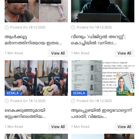
Posted On 18-12-2025
Posted On 18-12-2025
ആൾക്കൂട്ട
വീണ്ടും 'ഡിജിറ്റല്‍ അറസ്റ്റ്';
മർദനത്തിനിരയായ ഇതര
കൊച്ചിയില്‍ വനിതാ
സംസ്ഥാന തൊഴിലാളി മരിച്ചു;
ഡോക്ടര്‍ക്ക് നഷ്ടമായത് 6.38
View All
View All
1 Min Read
1 Min Read
നടുക്കുന്ന സംഭവം
കോടി രൂപ
വാളയാറിൽ
KERALA
KERALA
Posted On 18-12-2025
Posted On 18-12-2025
കൈക്കുഞ്ഞുമായി
ആലപ്പുഴയിൽ ഇരട്ടവോട്ടെന്ന്
സ്റ്റേഷനിലെത്തിയ
പരാതി; വിജയം
യുവതിയ്ക്ക് മർദ്ദനം; സിഐ
റദ്ദാക്കണമെന്ന് വലിയമരം
View All
View All
1 Min Read
1 Min Read
കരണത്തടിച്ചു; CC ടിവി
വാർഡിലെ എൽഡിഎഫ്
ദൃശ്യങ്ങൾ പുറത്ത്
സ്ഥാനാർത്ഥി