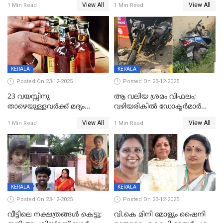
View All
View All
1 Min Read
1 Min Read
59 വർഷം തടവും 90,൦൦൦ രൂപ
കണ്ടെത്താൻ ഇന്ന് കോർ
പിഴയും ശിക്ഷ
കമ്മിറ്റി കൂടിയില്ല';
അതൃപ്തിയുമായി ദീപ്തി മേരി
വർഗീസ്
KERALA
KERALA
Posted On 23-12-2025
Posted On 23-12-2025
23 വയസ്സിനു
ആ വലിയ ശ്രമം വിഫലം;
താഴെയുള്ളവർക്ക് മദ്യം
വഴിയരികില്‍ ‌ഡോക്ടര്‍മാര്‍
നൽകിയതിനെതിരെ കർശന
ശസ്ത്രക്രിയ നടത്തിയ ലിനു
View All
View All
1 Min Read
1 Min Read
നടപടി;സ്ഥാപനങ്ങൾക്കെതിരെ
മരണത്തിന് കീഴടങ്ങി
രണ്ട് കേസുകൾ
KERALA
KERALA
Posted On 23-12-2025
Posted On 23-12-2025
വീട്ടിലെ നക്ഷത്രങ്ങൾ കെട്ടു;
വി.കെ മിനി മോളും ഷൈനി