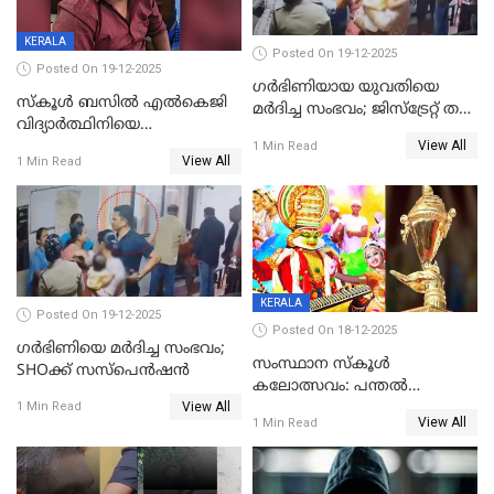
KERALA
Posted On 19-12-2025
Posted On 19-12-2025
ഗര്‍ഭിണിയായ യുവതിയെ
സ്കൂൾ ബസിൽ എൽകെജി
മര്‍ദിച്ച സംഭവം; ജിസ്‌ട്രേറ്റ് തല
വിദ്യാര്‍ത്ഥിനിയെ
അന്വേഷണം വേണമെന്ന്
View All
ലൈംഗികമായി ഉപദ്രവിച്ചു;
1 Min Read
യുവതി
View All
1 Min Read
ക്ലീനര്‍ പിടിയിൽ
KERALA
Posted On 19-12-2025
Posted On 18-12-2025
ഗര്‍ഭിണിയെ മർദിച്ച സംഭവം;
സംസ്ഥാന സ്കൂൾ
SHOക്ക് സസ്പെൻഷൻ
കലോത്സവം: പന്തൽ
View All
കാൽനാട്ടൽ 20 ന്
1 Min Read
View All
1 Min Read