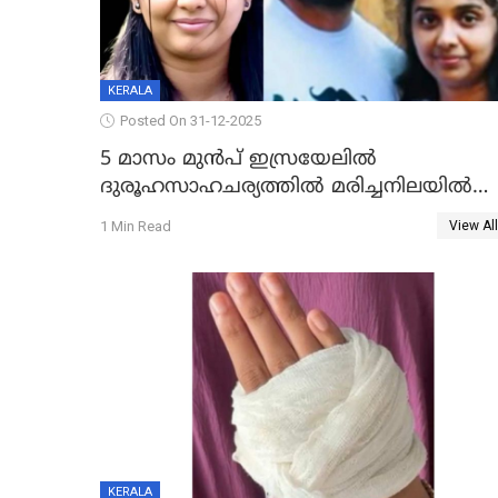
KERALA
Posted On 31-12-2025
5 മാസം മുൻപ് ഇസ്രയേലിൽ
ദുരൂഹസാഹചര്യത്തിൽ മരിച്ചനിലയിൽ
കണ്ടെത്തിയ മലയാളി യുവാവിന്റെ
1 Min Read
View All
ഭാര്യയും മരിച്ചു
KERALA