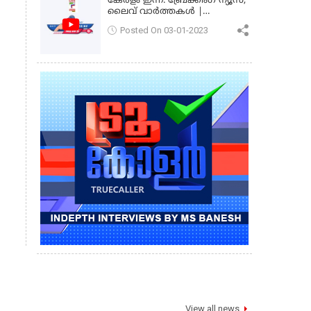
കേരളം ഇന്ന്: ബ്രേക്കിംഗ് ന്യൂസ്,
ലൈവ് വാർത്തകൾ |
കേരളവിഷൻ ന്യൂസ്
Posted On 03-01-2023
View all news