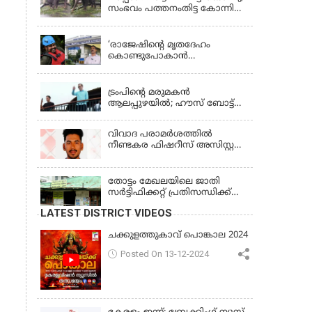
സംഭവം പത്തനംതിട്ട കോന്നി
ആന പരിപാലനകേന്ദ്രത്തിൽ
KERALA
‘രാജേഷിന്‍റെ മൃതദേഹം
കൊണ്ടുപോകാന്‍
തഹസില്‍ദാര്‍ പണം
LATEST NEWS
ആവശ്യപ്പെട്ടു’;
ഗുരുതരആരോപണം
ട്രംപിന്റെ മരുമകന്‍
ആലപ്പുഴയില്‍; ഹൗസ് ബോട്ട്
യാത്ര തുടങ്ങി; വള്ളംകളി
കാണും
വിവാദ പരാമര്‍ശത്തില്‍
നീണ്ടകര ഫിഷറീസ് അസിസ്റ്റന്റ്
ഡയറക്ടര്‍ക്കെതിരെ നടപടി
തോട്ടം മേഖലയിലെ ജാതി
സര്‍ട്ടിഫിക്കറ്റ് പ്രതിസന്ധിക്ക്
പരിഹാരം
LATEST DISTRICT VIDEOS
ചക്കുളത്തുകാവ് പൊങ്കാല 2024
Posted On 13-12-2024