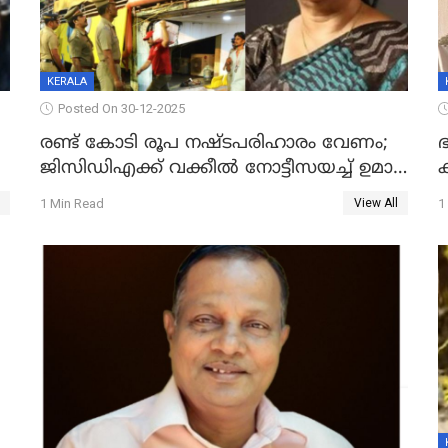
KERALA
Posted On 30-12-2025
രണ്ട് കോടി രൂപ നഷ്ടപരിഹാരം വേണം;
ഭ
ജിസിഡിഎക്ക് വക്കീൽ നോട്ടീസയച്ച് ഉമാ
തോമസ്
1 Min Read
1
View All