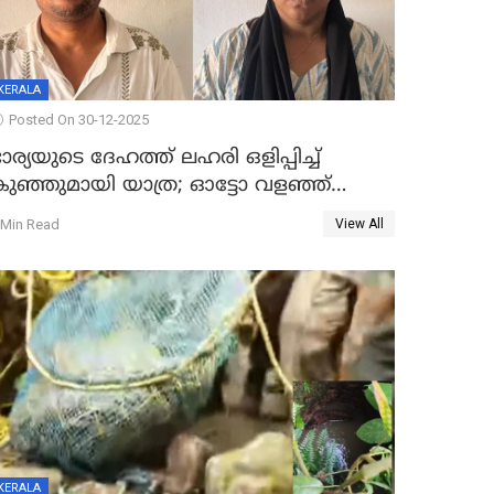
KERALA
Posted On 30-12-2025
ാര്യയുടെ ദേഹത്ത് ലഹരി ഒളിപ്പിച്ച്
കുഞ്ഞുമായി യാത്ര; ഓട്ടോ വളഞ്ഞ്
ദമ്പതികളെ പിടികൂടി പൊലീസ്
 Min Read
View All
KERALA