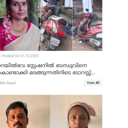
Posted On 31-12-2025
റെയിൽവേ സ്റ്റേഷനിൽ ബന്ധുവിനെ
ൊണ്ടാക്കി മടങ്ങുന്നതിനിടെ ടോറസ്സ്
ോറി സ്കൂട്ടറിൽ ഇടിച്ചു : യുവതിക്ക്
 Min Read
View All
ാരുണാന്ത്യം