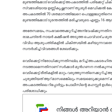
മുണ്ടത്തിക്കോട് വെടിക്കെട്ട് അപകടത്തിൽ പരിക്കേറ്റ് ച
സ്വദേശിയായ ഉണ്ണികൃഷ്ണനാണ് തൃശൂർ മെഡിക്കൽ കോളേജ
അപകടത്തിൽ 70 ശതമാനത്തിലേറെ പൊള്ളലേറ്റതിനെത്തു
മുണ്ടത്തിക്കോട് ദുരന്തത്തിൽ മരിച്ചവരുടെ എണ്ണം 16 ആ
അതേസമയം, സംഭവത്തെക്കുറിച്ച് അന്വേഷിക്കുന്നതിനായ
രാമചന്ദ്രൻ നായർ കമ്മീഷൻ അടുത്ത ചൊവ്വാഴ്ച മുതൽ 
വിവിധ ആശുപത്രികളിൽ ചികിത്സയിൽ കഴിയുന്നവരെയും
സന്ദർശിച്ച് വിവരങ്ങൾ ശേഖരിക്കും.
വെടിക്കെട്ട് നിരോധിക്കുന്നതിനല്ല, മറിച്ച് അപക
നടത്താമെന്നതിനാണ് സർക്കാർ മുൻഗണന നൽകുന്നതെന്
വെടിക്കെട്ട് രീതികളിൽ മാറ്റം വരുത്തുന്നതിനെക്കുറിച
ചുരുങ്ങിയത് ആറ് മാസമെങ്കിലും സമയമെടുക്കുമെന്ന് കമ്മീ
അപകടത്തിലെ റിപ്പോർട്ടും പോലീസിന്റെ മഹസ്സർ ഉൾപ്
പരിശോധിക്കും.
നിങ്ങൾ അറിയാൻ ആ