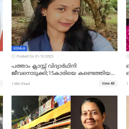
KERALA
Posted On 31-12-2025
പത്താം ക്ലാസ്സ് വിദ്യാര്‍ഥിനി
ജീവനൊടുക്കി;15കാരിയെ കണ്ടെത്തിയത്
ക
കിടപ്പുമുറിയില്‍ തൂങ്ങി മരിച്ച നിലയിൽ
ല
1 Min Read
1
View All
ദ