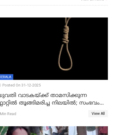
KERALA
Posted On 31-12-2025
യുവതി വാടകയ്ക്ക് താമസിക്കുന്ന
്ലാറ്റില്‍ തൂങ്ങിമരിച്ച നിലയില്‍; സംഭവം
കൈതപ്പൊയിലില്‍
 Min Read
View All