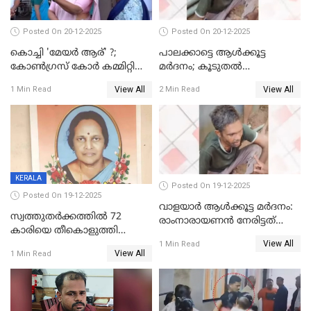
Posted On 20-12-2025
Posted On 20-12-2025
കൊച്ചി 'മേയർ ആര്' ?;
പാലക്കാട്ടെ ആള്‍ക്കൂട്ട
കോണ്‍ഗ്രസ് കോര്‍ കമ്മിറ്റി
മര്‍ദനം; കൂടുതല്‍
യോഗം ചൊവ്വാഴ്ച
അറസ്റ്റുണ്ടാവും, മര്‍ദിച്ചത് 15
View All
View All
1 Min Read
2 Min Read
അംഗ സംഘമെന്ന് വിവരം
KERALA
Posted On 19-12-2025
Posted On 19-12-2025
വാളയാർ ആൾക്കൂട്ട മർദനം:
സ്വത്തുതര്‍ക്കത്തില്‍ 72
രാംനാരായണൻ നേരിട്ടത്
കാരിയെ തീകൊളുത്തി
കൊടും ക്രൂരത; ശരീരത്തിൽ
View All
കൊന്നു;
1 Min Read
നാൽപ്പതിലേറെ
View All
1 Min Read
ക്രൂരകൊലപാതകത്തില്‍
മുറിവുകളെന്ന് പോസ്റ്റ്‌മോർട്ടം
സഹോദരിപുത്രന് ജീവപര്യന്തം
റിപ്പോർട്ട്