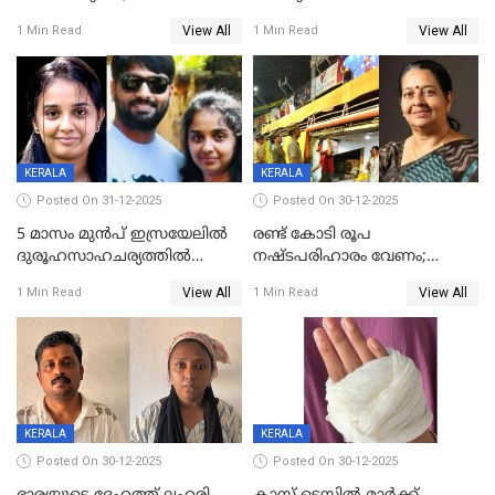
കണ്ടെത്തിയത്
മടങ്ങുന്നതിനിടെ ടോറസ്സ്
View All
View All
1 Min Read
1 Min Read
കിടപ്പുമുറിയില്‍ തൂങ്ങി മരിച്ച
ലോറി സ്കൂട്ടറിൽ ഇടിച്ചു :
നിലയിൽ
യുവതിക്ക് ദാരുണാന്ത്യം
KERALA
KERALA
Posted On 31-12-2025
Posted On 30-12-2025
5 മാസം മുൻപ് ഇസ്രയേലിൽ
രണ്ട് കോടി രൂപ
ദുരൂഹസാഹചര്യത്തിൽ
നഷ്ടപരിഹാരം വേണം;
മരിച്ചനിലയിൽ കണ്ടെത്തിയ
ജിസിഡിഎക്ക് വക്കീൽ
View All
View All
1 Min Read
1 Min Read
മലയാളി യുവാവിന്റെ ഭാര്യയും
നോട്ടീസയച്ച് ഉമാ തോമസ്
മരിച്ചു
KERALA
KERALA
Posted On 30-12-2025
Posted On 30-12-2025