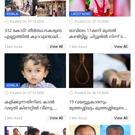
KERALA
LATEST NEWS
Posted On 27-12-2025
Posted On 27-12-2025
332 കോടി! തീർത്ഥാടകരുടെ
രാവിലെ 11മണി മുതൽ
എണ്ണത്തിൽ കുറവുണ്ടായിട്ടും
കണ്ടിട്ടില്ല; ചിറ്റൂരിൽ നിന്ന് 6
ശബരിമലയിൽ വരുമാനം
വയസ്സുകാരനെ കാണാതായി
View All
View All
1 Min Read
1 Min Read
കുതിച്ചുയരുന്നു
KERALA
Posted On 27-12-2025
Posted On 26-12-2025
കളിക്കുന്നതിനിടെ കാൽ
19 വയസ്സുകാരനും
വഴുതി കിണറ്റിൽ വീണു;
മുത്തശ്ശിയും മുത്തശ്ശിയുടെ
ഒന്നര വയസ്സുകാരന്
സഹോദരിയും വീട്ടിൽ തൂങ്ങി
View All
View All
1 Min Read
1 Min Read
ദാരുണാന്ത്യം
മരിച്ചനിലയിൽ