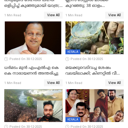
ഭാര്യയുടെ ദേഹത്ത് ലഹരി
ക്ലാസ് ടെസ്റ്റിൽ മാർക്ക്
ഒളിപ്പിച്ച് കുഞ്ഞുമായി യാത്ര;
കുറഞ്ഞു; 38 ഓളം
ഓട്ടോ വളഞ്ഞ് ദമ്പതികളെ
വിദ്യാർഥികളെ ട്യൂഷൻ
View All
View All
1 Min Read
1 Min Read
പിടികൂടി പൊലീസ്
സെന്ററിലെ അധ്യാപകന്‍
മർദിച്ചതായി പരാതി
KERALA
Posted On 30-12-2025
Posted On 30-12-2025
ധർമടം മുൻ എംഎല്‍എ കെ
മയക്കുവെടിവച്ച ശേഷം
കെ നാരായണന്‍ അന്തരിച്ചു
വലയിലാക്കി; കിണറ്റിൽ വീണ
കടുവയെ പുറത്തെത്തിച്ചു
View All
View All
1 Min Read
1 Min Read
KERALA
Posted On 30-12-2025
Posted On 30-12-2025