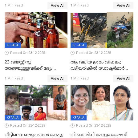
ലൈംഗികാതിക്രമം; 36കാരന്
അറിയിച്ചിട്ടില്ല, മേയറെ
View All
View All
1 Min Read
1 Min Read
59 വർഷം തടവും 90,൦൦൦ രൂപ
കണ്ടെത്താൻ ഇന്ന് കോർ
പിഴയും ശിക്ഷ
കമ്മിറ്റി കൂടിയില്ല';
അതൃപ്തിയുമായി ദീപ്തി മേരി
വർഗീസ്
KERALA
KERALA
Posted On 23-12-2025
Posted On 23-12-2025
23 വയസ്സിനു
ആ വലിയ ശ്രമം വിഫലം;
താഴെയുള്ളവർക്ക് മദ്യം
വഴിയരികില്‍ ‌ഡോക്ടര്‍മാര്‍
നൽകിയതിനെതിരെ കർശന
ശസ്ത്രക്രിയ നടത്തിയ ലിനു
View All
View All
1 Min Read
1 Min Read
നടപടി;സ്ഥാപനങ്ങൾക്കെതിരെ
മരണത്തിന് കീഴടങ്ങി
രണ്ട് കേസുകൾ
KERALA
KERALA
Posted On 23-12-2025
Posted On 23-12-2025
വീട്ടിലെ നക്ഷത്രങ്ങൾ കെട്ടു;
വി.കെ മിനി മോളും ഷൈനി