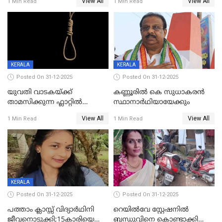
View All
View All
1 Min Read
1 Min Read
വധശ്രമക്കേസ് പ്രതി പിടിയിൽ
KERALA
KERALA
Posted On 31-12-2025
Posted On 31-12-2025
യുവതി വാടകയ്ക്ക്
കണ്ണൂരിൽ കെ സുധാകരൻ
താമസിക്കുന്ന ഫ്ലാറ്റില്‍
സ്ഥാനാർഥിയായേക്കും
തൂങ്ങിമരിച്ച നിലയില്‍;
View All
View All
1 Min Read
1 Min Read
സംഭവം കൈതപ്പൊയിലില്‍
KERALA
Posted On 31-12-2025
Posted On 31-12-2025
പത്താം ക്ലാസ്സ് വിദ്യാര്‍ഥിനി
റെയിൽവേ സ്റ്റേഷനിൽ
ജീവനൊടുക്കി;15കാരിയെ
ബന്ധുവിനെ കൊണ്ടാക്കി