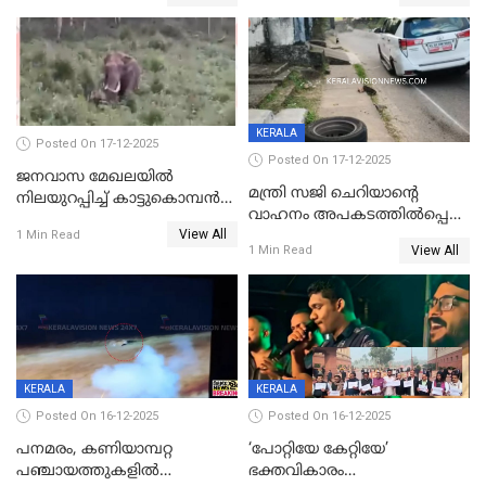
ക്ലാസ് വിദ്യാർത്ഥിനി മരിച്ചു
KERALA
Posted On 17-12-2025
Posted On 17-12-2025
ജനവാസ മേഖലയില്‍
മന്ത്രി സജി ചെറിയാന്റെ
നിലയുറപ്പിച്ച് കാട്ടുകൊമ്പന്‍
വാഹനം അപകടത്തിൽപ്പെട്ടു;
പടയപ്പ
View All
മന്ത്രിയും സംഘവും
1 Min Read
View All
1 Min Read
രക്ഷപ്പെട്ടത് തലനാരിടയ്ക്ക്
KERALA
KERALA
Posted On 16-12-2025
Posted On 16-12-2025
പനമരം, കണിയാമ്പറ്റ
‘പോറ്റിയേ കേറ്റിയേ’
പഞ്ചായത്തുകളിൽ
ഭക്തവികാരം