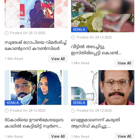
KERALA
Posted On 25-12-2025
Posted On 24-12-2025
സുരേഷ് ഗോപിയെ വിമര്‍ശിച്ച്
വീട്ടിൽ അടച്ചിട്ടു,
കോണ്‍ഗ്രസ് കൗണ്‍സിലര്‍
ഇസ്തിരിപ്പെട്ടി കൊണ്ട്
View All
പൊള്ളിച്ചു; 8 മാസം
1 Min Read
View All
1 Min Read
ഗർഭിണിയായ യുവതിക്ക് ക്രൂര
മർദനം
KERALA
KERALA
Posted On 24-12-2025
Posted On 24-12-2025
80കാരിയെ ഊൺമേശയുടെ
വെള്ളമാണെന്ന് കരുതി
കാലിൽ കെട്ടിയിട്ട് സ്വർണവും
ആസിഡ് കുടിച്ചു;
പണവും കവർന്നു;
ചികിത്സയിലിരുന്ന ആള്‍
View All
View All
1 Min Read
1 Min Read
കൊച്ചുമകനും സുഹൃത്തും
മരിച്ചു