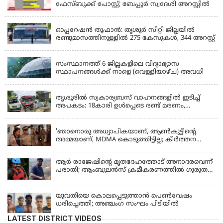
ഫേസ്‌ബുക്ക് പോസ്റ്റ്; ബേപ്പൂർ സ്വദേശി അറസ്റ്റിൽ
KERALA
ഓപ്പറേഷൻ തൂഫാൻ: തൃശൂർ സിറ്റി ജില്ലയിൽ
രണ്ടുമാസത്തിനുള്ളിൽ 275 കേസുകൾ, 344 അറസ്റ്റ്
KERALA
സംസ്ഥാനത്ത് 6 ജില്ലകളിലെ വിദ്യാഭ്യാസ
സ്ഥാപനങ്ങൾക്ക് നാളെ (വെള്ളിയാഴ്ച) അവധി
KERALA
തൃശൂരിൽ സ്വകാര്യബസ് വാഹനങ്ങളില്‍ ഇടിച്ച്
അപകടം: 18കാരി ഉൾപ്പെടെ രണ്ട് മരണം,
പത്തോളം പേർക്ക് പരിക്ക്
KERALA
'ഞാനൊരു അധ്യാപികയാണ്, ആണ്‍കുട്ടീന്റെ
അമ്മയാണ്‌, MDMA കൊടുത്തിട്ടില്ല; കീർത്തന
മാധ്യമങ്ങളോട്; പൊലീസ് കസ്റ്റഡിയിൽ വിട്ട്
കോടതി, ജാമ്യാപേക്ഷ തള്ളി
ആര്‍ രാജേഷിന്റെ മൃതദേഹത്തോട് അനാദരവെന്ന്
പരാതി; ആംബുലന്‍സ് ക്രമീകരണത്തില്‍ ഗുരുതര
വീഴ്ച; മൃതദേഹം ചാവക്കാട് വരെ എത്തിച്ചത്
ഫ്രീസര്‍ സംവിധാനം ഇല്ലാതെയെന്നും ആരോപണം
യുവതിയെ കൊലപ്പെടുത്താൻ പെൺവേഷം
ധരിച്ചെത്തി; അഞ്ചംഗ സംഘം പിടിയിൽ
LATEST DISTRICT VIDEOS