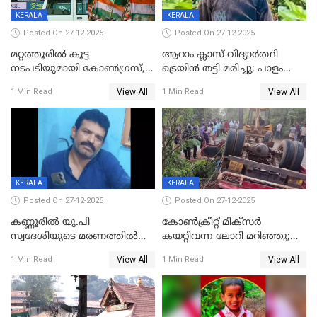
KERALA
KERALA
Posted On 27-12-2025
Posted On 27-12-2025
മറ്റത്തൂരിൽ കൂട്ട
ആറാം ക്ലാസ് വിദ്യാർത്ഥി
നടപടിയുമായി കോണ്‍ഗ്രസ്,
ട്രെയിൻ തട്ടി മരിച്ചു; പാളം
ബിജെപി പാളയത്തിലെത്തിയ
മുറിച്ചുകടക്കുന്നതിനിടെ
View All
View All
1 Min Read
1 Min Read
എട്ട് പേര്‍ ഉള്‍പ്പെടെ
അപകടം മലപ്പുറത്ത്
പത്തുപേരെ പുറത്താക്കി,
ചൊവ്വന്നൂരിലും നടപടി
KERALA
KERALA
Posted On 27-12-2025
Posted On 27-12-2025
കണ്ണൂരിൽ യു.പി
കോണ്‍ക്രീറ്റ് മിക്‌സര്‍
സ്വദേശിയുടെ മരണത്തിൽ
കയറ്റിവന്ന ലോറി മറിഞ്ഞു;
അഞ്ചംഗ സംഘത്തിനെതിരെ
രണ്ടുപേര്‍ക്ക് ദാരുണാന്ത്യം;
View All
View All
1 Min Read
1 Min Read
കേസ്; തർക്കമുണ്ടായത്
അപകടം കണ്ണൂരിൽ
ഫേഷ്യലിന് 300 രൂപ
ആവശ്യപ്പെട്ടതിനെച്ചൊല്ലി