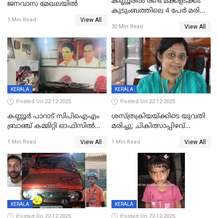
കണ്ണൂരിൽ രണ്ട് മക്കളടക്കം
ജനവാസ മേഖലയിൽ
കുടുംബത്തിലെ 4 പേർ മരിച്ച
View All
നിലയിൽ
1 Min Read
View All
30 Min Read
KERALA
KERALA
Posted On 22-12-2025
Posted On 22-12-2025
കണ്ണൂർ പാറാട് സിപിഐഎം
ശസ്ത്രക്രിയയ്‌ക്കിടെ യുവതി
ബ്രാഞ്ച് കമ്മിറ്റി ഓഫിസിൽ
മരിച്ചു; ചികിത്സാപ്പിഴവ്
തീയിട്ടു; നേതാക്കളുടെ
ആരോപിച്ച് ബന്ധുക്കൾ;
View All
View All
1 Min Read
1 Min Read
ചിത്രങ്ങളടക്കം കത്തിയ
സംഭവം മാവേലിക്കരയിൽ
നിലയിൽ
KERALA
KERALA
Posted On 22-12-2025
Posted On 22-12-2025