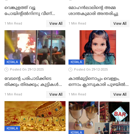
വെങ്കുളത്ത് വ്യൂ
മോഹന്‍ലാലിന്‍റെ അമ്മ
പോയിന്റിൽനിന്നു വീണ്
ശാന്തകുമാരി അന്തരിച്ചു
യുവാവ് മരിച്ചു
View All
View All
1 Min Read
1 Min Read
KERALA
KERALA
Posted On 29-12-2025
Posted On 29-12-2025
വേടന്റെ പരിപാടിക്കിടെ
കാൽമുട്ടിനൊപ്പം വെള്ളം,
തിക്കും തിരക്കും; കുട്ടികള്‍
ഒന്നാം ക്ലാസുകാരി പുഴയിൽ
ഉള്‍പ്പെടെ നിരവധി പേര്‍ക്ക്
മുങ്ങി മരിച്ചു; ദാരുണ സംഭവം
View All
View All
1 Min Read
1 Min Read
പരിക്ക്; പാളം മറികടന്ന
കുട്ടികൾക്കൊപ്പം
യുവാവ് ട്രെയിന്‍ തട്ടി മരിച്ചു
കളിക്കുന്നതിനിടെ
KERALA
KERALA