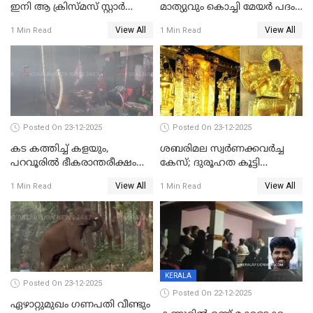
ഇനി ആ ക്രിസ്മസ് സ്റ്റാർ
മാത്യുവും കൊച്ചി മേയർ പദം
മാത്രം; പൈതങ്ങൾക്ക്
പങ്കിടും; ദീപ്തി മേരി വർഗീസ്
View All
View All
1 Min Read
1 Min Read
വേണ്ടിയുള്ള
മേയറാകില്ല
പിടിവലിക്കിടയിൽ
അപ്പൂപ്പനെതിരെ പോക്സോ
കേസ് ഒടുവിൽ 4 ജീവനുകൾ
പൊലിഞ്ഞു
Posted On 23-12-2025
Posted On 23-12-2025
കട കത്തിച്ച് കളയും,
ശബരിമല സ്വര്‍ണക്കവര്‍ച്ച
പറവൂരില്‍ ഭീകരാന്തരീക്ഷം
കേസ്; ദുരൂഹത കൂട്ടി
സൃഷ്ടിച്ച് കുട്ടി ലഹരിസംഘം
വിദേശവ്യവസായിയുടെ മൊഴി
View All
View All
1 Min Read
1 Min Read
KERALA
Posted On 23-12-2025
Posted On 22-12-2025
ഏഴാറ്റുമുഖം ഗണപതി വീണ്ടും