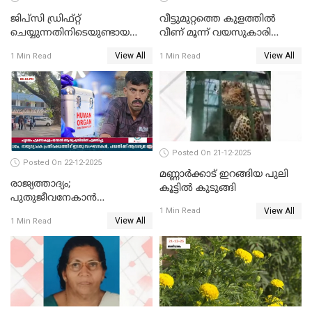
ജിപ്സി ഡ്രിഫ്റ്റ്
വീട്ടുമുറ്റത്തെ കുളത്തിൽ
ചെയ്യുന്നതിനിടെയുണ്ടായ
വീണ് മൂന്ന് വയസുകാരി
അപകടം; 14 വയസുകാരന്
മരിച്ചു
View All
View All
1 Min Read
1 Min Read
ദാരുണാന്ത്യം; ജീപ്സി
ഓടിച്ചയാൾ അറസ്റ്റിൽ.
Posted On 21-12-2025
Posted On 22-12-2025
മണ്ണാർക്കാട് ഇറങ്ങിയ പുലി
രാജ്യത്താദ്യം;
കൂട്ടിൽ കുടുങ്ങി
പുതുജീവനേകാൻ
View All
ഷിബുവിന്റെ ഹൃദയം
1 Min Read
View All
1 Min Read
എറണാകുളം സർക്കാർ
ജനറൽ
ആശുപത്രിയിലെത്തിച്ചു