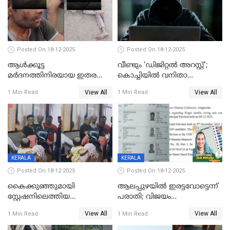
Posted On 18-12-2025
Posted On 18-12-2025
ആൾക്കൂട്ട
വീണ്ടും 'ഡിജിറ്റല്‍ അറസ്റ്റ്';
മർദനത്തിനിരയായ ഇതര
കൊച്ചിയില്‍ വനിതാ
സംസ്ഥാന തൊഴിലാളി മരിച്ചു;
ഡോക്ടര്‍ക്ക് നഷ്ടമായത് 6.38
View All
View All
1 Min Read
1 Min Read
നടുക്കുന്ന സംഭവം
കോടി രൂപ
വാളയാറിൽ
KERALA
KERALA
Posted On 18-12-2025
Posted On 18-12-2025
കൈക്കുഞ്ഞുമായി
ആലപ്പുഴയിൽ ഇരട്ടവോട്ടെന്ന്
സ്റ്റേഷനിലെത്തിയ
പരാതി; വിജയം
യുവതിയ്ക്ക് മർദ്ദനം; സിഐ
റദ്ദാക്കണമെന്ന് വലിയമരം
View All
View All
1 Min Read
1 Min Read
കരണത്തടിച്ചു; CC ടിവി
വാർഡിലെ എൽഡിഎഫ്
ദൃശ്യങ്ങൾ പുറത്ത്
സ്ഥാനാർത്ഥി