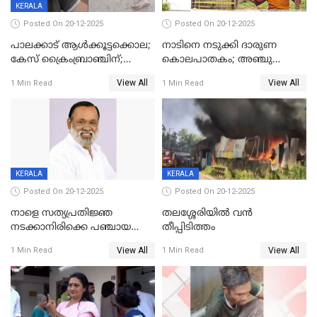
KERALA
Posted On 20-12-2025
Posted On 20-12-2025
പാലക്കാട് ആൾക്കൂട്ടക്കൊല;
നാടിനെ നടുക്കി ദാരുണ
കേസ് ക്രൈംബ്രാഞ്ചിന്;
കൊലപാതകം; അഞ്ചു
DYSPയുടെ നേതൃത്വത്തിൽ
വയസ്സുകാരനെ 'അമ്മ
View All
View All
1 Min Read
1 Min Read
അന്വേഷിക്കും
കഴുത്തുഞെരിച്ച് കൊന്നു
KERALA
KERALA
Posted On 20-12-2025
Posted On 20-12-2025
നാളെ സത്യപ്രതിജ്ഞ
തലശ്ശേരിയിൽ വൻ
നടക്കാനിരിക്കെ പഞ്ചായത്ത്
തീപ്പിടിത്തം
മെമ്പർ മരിച്ചു
View All
View All
1 Min Read
1 Min Read