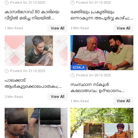
Posted On 21-12-2025
Posted On 21-12-2025
കാസർഗോഡ് 80 കാരിയെ
ഭക്തിയും പ്രകൃതിയും
വീട്ടിൽ മരിച്ച നിലയിൽ
ഒന്നാകുന്ന അപൂര്‍വ്വ കാഴ്ച;
കണ്ടെത്തി
ഭക്തർക്ക്
View All
View All
1 Min Read
2 Min Read
കാഴ്ചാനുഭവമൊരുക്കി
ശബരീ നന്ദനം
KERALA
Posted On 21-12-2025
Posted On 20-12-2025
പാലക്കാട്‌
സംസ്ഥാന സ്കൂൾ
ആൾകൂട്ടക്കൊലപാതകം;
കലോത്സവം: ഉദ്ഘാടനം
അന്വേഷണം
View All
മുഖ്യമന്ത്രി, സമാപനത്തിൽ
2 Min Read
ഊർജ്ജിതമാക്കിമാക്കി
View All
1 Min Read
മുഖ്യാതിഥിയായി
ക്രൈംബ്രാഞ്ച്
മോഹൻലാൽ