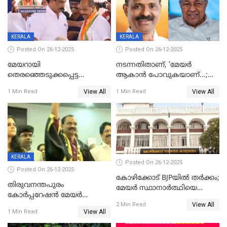
KERALA
KERALA
Posted On 26-12-2025
Posted On 26-12-2025
മേയറായി
നടന്നതിതാണ്, ‘മേയർ
തെരഞ്ഞെടുക്കപ്പെട്ട
ആകാൻ പോവുകയാണ്...;
ശേഷമുള്ള പി ഇന്ദിരയുടെ
ആവട്ടെ, അഭിനന്ദനങ്ങൾ’;
View All
View All
1 Min Read
1 Min Read
ആദ്യ വോട്ട് അസാധു; കണ്ണൂർ
മുഖ്യമന്ത്രിയുടെ ഓഫീസ്
ഡെപ്യൂട്ടി മേയർ സ്ഥാനത്ത്
തന്നെ വിശദീകരിയ്ക്കുന്നു;
താഹിറിന് വിജയം
സത്യമിതാണ്
KERALA
Posted On 26-12-2025
Posted On 26-12-2025
കോഴിക്കോട് BJPയിൽ തർക്കം;
തിരുവനന്തപുരം
മേയർ സ്ഥാനാർത്ഥിയെ
കോര്‍പ്പറേഷന്‍ മേയര്‍
പരസ്യമായി പ്രഖ്യാപിച്ചില്ല
View All
തെരഞ്ഞെടുപ്പ്; സിപിഐഎം
2 Min Read
View All
1 Min Read
ഹൈക്കോടതിയിലേക്ക്;
സത്യപ്രതിജ്ഞ ചടങ്ങില്‍