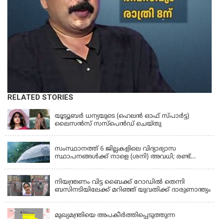
RELATED STORIES
KERALA
യൂട്യൂബർ ധന്യയുടെ (ഹെലൻ ഓഫ് സ്പാർട്ട)
ലൈസൻസ് സസ്‌പെൻഡ് ചെയ്തു
KERALA
സംസ്ഥാനത്ത് 6 ജില്ലകളിലെ വിദ്യാഭ്യാസ
സ്ഥാപനങ്ങൾക്ക് നാളെ (ശനി) അവധി; രണ്ട്
ജില്ലകളിൽ അവധി പ്രൊഫഷണൽ കോളേജുകൾ
KERALA
ഒഴികെ
നിയന്ത്രണം വിട്ട ബൈക്ക് റോഡിൽ തെന്നി
ബസിനടിയിലേക്ക് മറിഞ്ഞ് യുവതിക്ക് ദാരുണാന്ത്യം
KERALA
മുഖ്യമന്ത്രിയെ അപകീർത്തിപ്പെടുത്തുന്ന