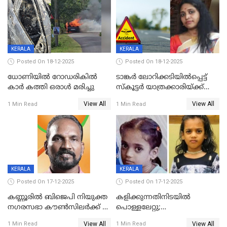
KERALA
KERALA
Posted On 18-12-2025
Posted On 18-12-2025
ധോണിയിൽ റോഡരികിൽ
ടാങ്കർ ലോറിക്കടിയിൽപ്പെട്ട്
കാർ കത്തി ഒരാൾ മരിച്ചു
സ്കൂട്ടർ യാത്രക്കാരിയ്ക്ക്
ദാരുണാന്ത്യം; അപകടം
View All
View All
1 Min Read
1 Min Read
കണ്ടോത്ത് ദേശീയ പാതയിൽ
KERALA
KERALA
Posted On 17-12-2025
Posted On 17-12-2025
കണ്ണൂരിൽ ബിജെപി നിയുക്ത
കളിക്കുന്നതിനിടയിൽ
നഗരസഭാ കൗൺസിലർക്ക് 36
പൊള്ളലേറ്റു;
വർഷം തടവുശിക്ഷ
ചികിത്സയിലായിരുന്ന രണ്ടാം
View All
View All
1 Min Read
1 Min Read