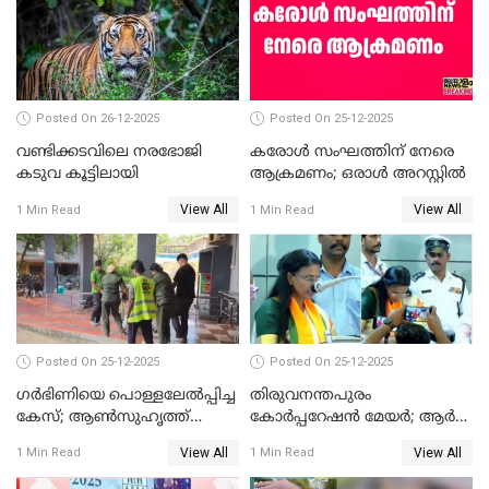
ചട്ടലംഘനമെന്ന് പാർട്ടി
Posted On 26-12-2025
Posted On 25-12-2025
വണ്ടിക്കടവിലെ നരഭോജി
കരോള്‍ സംഘത്തിന് നേരെ
കടുവ കൂട്ടിലായി
ആക്രമണം; ഒരാള്‍ അറസ്റ്റില്‍
View All
View All
1 Min Read
1 Min Read
Posted On 25-12-2025
Posted On 25-12-2025
ഗര്‍ഭിണിയെ പൊള്ളലേല്‍പ്പിച്ച
തിരുവനന്തപുരം
കേസ്; ആണ്‍സുഹൃത്ത്
കോര്‍പ്പറേഷന്‍ മേയർ; ആര്‍
പിടിയില്‍
ശ്രീലേഖയ്ക്ക് മുൻതൂക്കം
View All
View All
1 Min Read
1 Min Read