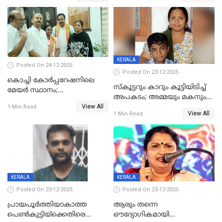
അറസ്റ്റിൽ
KERALA
Posted On 24-12-2025
Posted On 23-12-2025
കൊച്ചി കോര്‍പ്പറേഷനിലെ
സ്കൂട്ടറും കാറും കൂട്ടിയിടിച്ച്
മേയര്‍ സ്ഥാനം;
അപകടം; അമ്മയും മകനും
കോണ്‍ഗ്രസില്‍ അതൃപതി
View All
മരിച്ചു, മറ്റൊരു മകൻ
1 Min Read
രൂക്ഷം
View All
1 Min Read
ഗുരുതരാവസ്ഥയിൽ
KERALA
KERALA
Posted On 23-12-2025
Posted On 23-12-2025
പ്രായപൂർത്തിയാകാത്ത
ആരും തന്നെ
പെൺകുട്ടിയ്ക്കെതിരെ
ഔദ്യോഗികമായി