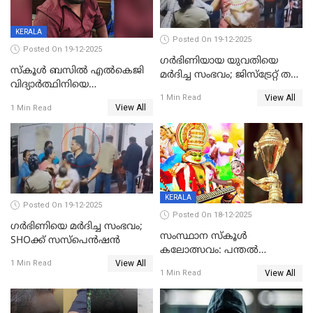
KERALA
Posted On 19-12-2025
Posted On 19-12-2025
ഗര്‍ഭിണിയായ യുവതിയെ
സ്കൂൾ ബസിൽ എൽകെജി
മര്‍ദിച്ച സംഭവം; ജിസ്‌ട്രേറ്റ് തല
വിദ്യാര്‍ത്ഥിനിയെ
അന്വേഷണം വേണമെന്ന്
View All
ലൈംഗികമായി ഉപദ്രവിച്ചു;
1 Min Read
യുവതി
View All
1 Min Read
ക്ലീനര്‍ പിടിയിൽ
KERALA
Posted On 19-12-2025
Posted On 18-12-2025
ഗര്‍ഭിണിയെ മർദിച്ച സംഭവം;
സംസ്ഥാന സ്കൂൾ
SHOക്ക് സസ്പെൻഷൻ
കലോത്സവം: പന്തൽ
View All
കാൽനാട്ടൽ 20 ന്
1 Min Read
View All
1 Min Read