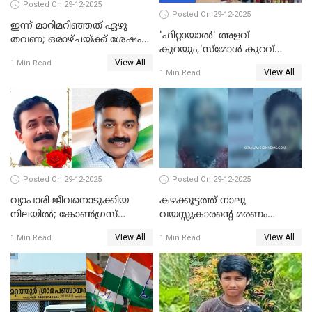
Posted On 29-12-2025
Posted On 29-12-2025
ഇന്ന് മാറിമറിഞ്ഞത് ഏഴു
'ഫിറ്റായാൽ' അളവ്
തവണ; ഒരാഴ്ചയ്ക്ക് ശേഷം
കുറയും,'സ്‌മോൾ കുറവ്
സ്വർണവിലയിൽ ഇടിവ്
View All
പിടികൂടി; ബാറിന് 25,000 രൂപ
1 Min Read
View All
1 Min Read
പിഴ
Posted On 29-12-2025
Posted On 29-12-2025
വ്യാപാരി ജീവനൊടുക്കിയ
കഴക്കൂട്ടത്ത് നാലു
നിലയില്‍; കോണ്‍ഗ്രസ്
വയസ്സുകാരന്റെ മരണം
കൗണ്‍സിലറുടെ
കൊലപാതകം: അമ്മയും
View All
View All
1 Min Read
1 Min Read
മാനസികപീഡനമെന്ന് കുറിപ്പ്
സുഹൃത്തും പൊലീസ്
കസ്റ്റഡിയിൽ