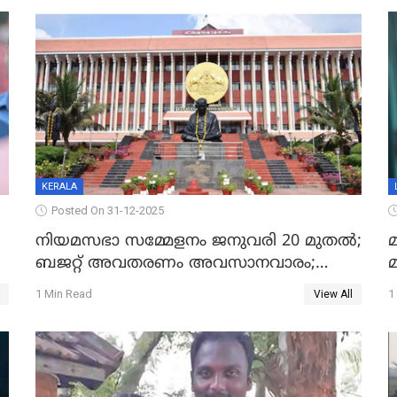
KERALA
Posted On 31-12-2025
നിയമസഭാ സമ്മേളനം ജനുവരി 20 മുതല്‍;
മ
ബജറ്റ് അവതരണം അവസാനവാരം;
മന്ത്രിസഭാ യോഗതീരുമാനങ്ങൾ
1 Min Read
1
View All