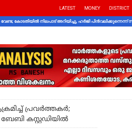
LATEST
MONEY
DISTRICT
വേണ്ട; കോടതിയിൽ നിലപാട് അറിയിച്ചു, ഹർജി പിൻവലിക്കുന്നെന്ന്
രമിച്ച് പ്രവർത്തകർ;
എ. ബേബി കസ്റ്റഡിയിൽ