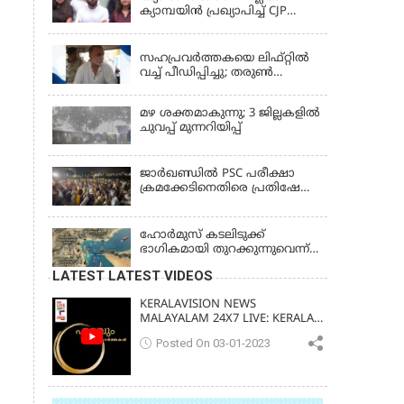
ക്യാമ്പയിൻ പ്രഖ്യാപിച്ച് CJP
സ്ഥാപകൻ അഭിജീത് ദിപ്കെ;
LATEST NEWS
ജാർഖണ്ഡിലെ വിദ്യാർത്ഥി
പ്രക്ഷോഭത്തിലും മറുപടി
സഹപ്രവർത്തകയെ ലിഫ്റ്റിൽ
വച്ച് പീഡിപ്പിച്ചു; തരുൺ
തേജ്‌പാലിന് 10 വർഷം തടവ്
മഴ ശക്തമാകുന്നു; 3 ജില്ലകളിൽ
ചുവപ്പ് മുന്നറിയിപ്പ്
ജാര്‍ഖണ്ഡില്‍ PSC പരീക്ഷാ
ക്രമക്കേടിനെതിരെ പ്രതിഷേധം;
ചര്‍ച്ചക്ക് തുടക്കമിട്ട് സർക്കാർ
ഹോര്‍മുസ് കടലിടുക്ക്
ഭാഗികമായി തുറക്കുന്നുവെന്ന്
റിപ്പോര്‍ട്ട്
LATEST LATEST VIDEOS
KERALAVISION NEWS
MALAYALAM 24X7 LIVE: KERALA
UPDATES & BREAKING NEWS
Posted On 03-01-2023