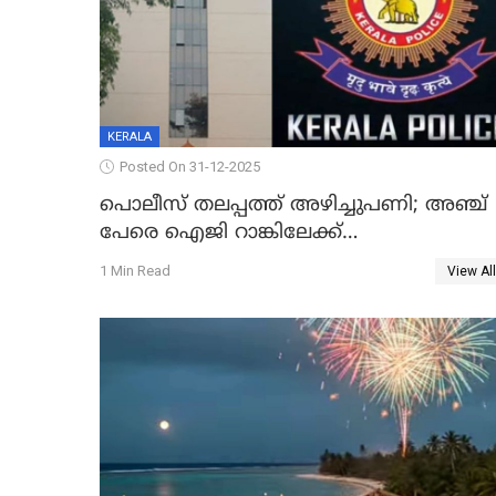
KERALA
Posted On 31-12-2025
പൊലീസ് തലപ്പത്ത് അഴിച്ചുപണി; അഞ്ച്
പേരെ ഐജി റാങ്കിലേക്ക്
ഉയർത്തി,അജിതാ ബീഗം ക്രൈംബ്രാഞ്ച്
1 Min Read
View All
ഐജി, എസ്.ശ്യാംസുന്ദർ ഇന്റലിജൻസ്
ഐജി