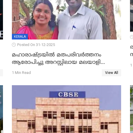
KERALA
Posted On 31-12-2025
മഹാരാഷ്ട്രയിൽ മതപരിവർത്തനം
ആരോപിച്ചു അറസ്റ്റിലായ മലയാളി
1
വൈദികനും ഭാര്യയ്ക്കും ഉൾപ്പെടെ
1 Min Read
View All
11പേർക്കും ജാമ്യം