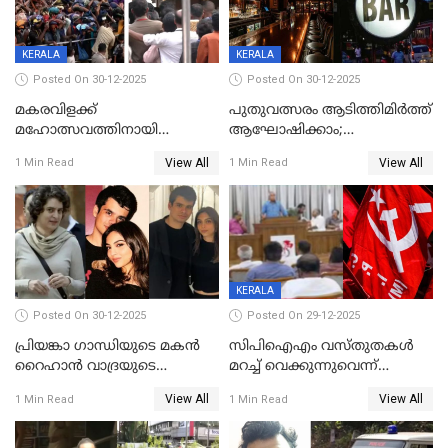
സമ്മാനമായി EV കാർ
ഉൾപ്പെടെ 2 കോടി രൂപയുടെ
സമ്മാനപദ്ധതിയും
KERALA
KERALA
Posted On 30-12-2025
Posted On 30-12-2025
മകരവിളക്ക്
പുതുവത്സരം ആടിത്തിമിർത്ത്
മഹോത്സവത്തിനായി
ആഘോഷിക്കാം;
ശബരിമല നട തുറന്നു;
ബാറുകള്‍ക്ക് 12 മണി വരെ
View All
View All
1 Min Read
1 Min Read
സന്നിധാനത്ത് വൻ
പ്രവര്‍ത്തനാനുമതി
ഭക്തജനത്തിരക്ക്
KERALA
Posted On 30-12-2025
Posted On 29-12-2025
പ്രിയങ്കാ ​ഗാന്ധിയുടെ മകൻ
സിപിഐഎം വസ്തുതകൾ
റൈഹാൻ വാദ്രയുടെ
മറച്ച് വെക്കുന്നുവെന്ന്
വിവാഹനിശ്ചയം
സിപിഐ, 'പത്മകുമാറിനെ
View All
View All
1 Min Read
1 Min Read
കഴിഞ്ഞതായി റിപ്പോർട്ട്
സംരക്ഷിച്ചത്
തിരിച്ചടിച്ചു',വെള്ളാപ്പള്ളിയെ
ന്യായീകരിക്കുന്നതിലും