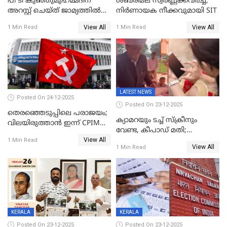
പി ടി കുഞ്ഞുമുഹമ്മദിന്
ശബരിമല സ്വര്‍ണ്ണക്കവര്‍ച്ച;
അറസ്റ്റ് ചെയ്ത് ജാമ്യത്തില്‍
നിർണായക നീക്കവുമായി SIT
വിട്ടു
View All
View All
1 Min Read
1 Min Read
LATEST NEWS
Posted On 24-12-2025
Posted On 23-12-2025
തെരഞ്ഞെടുപ്പിലെ പരാജയം;
ക്യാമറയും ടച്ച് സ്ക്രീനും
വിലയിരുത്താന്‍ ഇന്ന് CPIM
വേണ്ട, കീപാഡ് മതി;
യോഗം
View All
സ്ത്രീകൾക്ക് സ്മാർട്ട് ഫോൺ
1 Min Read
View All
1 Min Read
വിലക്കി രാജ്യത്തെ ഒരു
പഞ്ചായത്ത്
KERALA
KERALA
Posted On 23-12-2025
Posted On 23-12-2025