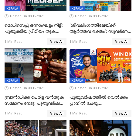
KERALA
KERALA
Posted On 30-12-2025
Posted On 30-12-2025
മെഡിസെപ്പ് ഒന്നാംഘട്ടം നീട്ടി;
'ശിവലിംഗത്തിലേയ്ക്ക്
പുതുക്കിയ പ്രീമിയം തുക
ആര്‍ത്തവ രക്തം'; സുവര്‍ണ
ഈടാക്കുക ജനുവരി 31
കേരളം ലോട്ടറിയിലെ
View All
View All
1 Min Read
1 Min Read
മുതൽ
ചിത്രത്തിനെതിരെ ഹിന്ദു
ഐക്യവേദി പരാതി നൽകി
KERALA
KERALA
Posted On 30-12-2025
Posted On 30-12-2025
ബ്രാൻഡിക്ക് പേരിട്ട് വൻതുക
പുതുവർഷത്തിൽ വെൽക്കം
സമ്മാനം നേടൂ; പുതുവർഷ
പ്ലാനിൽ ചേരൂ,
ഓഫറുമായി ബെവ്‌കോ
350എംപിപിഎസ് വേഗതയിൽ
View All
View All
1 Min Read
1 Min Read
ഇന്റർനെറ്റും ഒപ്പം കീയുടെ
മെഗാ പ്ലാൻ സൗജന്യം; ഒപ്പം
വരിക്കാർക്ക് 200 ടിവി, 100 EV
ബൈക്കുകൾ, ബമ്പർ