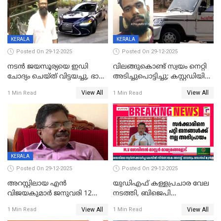
CPIഎക്സിക്യൂട്ടീവിൽ
വിമർശനം
KERALA
KERALA
Posted On 29-12-2025
Posted On 29-12-2025
നടൻ ജയസൂര്യയെ ഇഡി
വിലങ്ങുകൊണ്ട് സ്വയം നെറ്റി
ചോദ്യം ചെയ്ത് വിട്ടയച്ചു, ഭാര്യ
അടിച്ചുപൊട്ടിച്ചു; കസ്റ്റഡിയിൽ
സരിതയുടെയും
എടുക്കുന്നതിനിടെ
View All
View All
1 Min Read
1 Min Read
മൊഴിയെടുത്തു
വധശ്രമക്കേസ് പ്രതി
വിലങ്ങുമായി രക്ഷപ്പെട്ടു;
വ്യാപക തെരച്ചിൽ
KERALA
Posted On 29-12-2025
Posted On 29-12-2025
അറസ്റ്റിലായ എൻ
യുഡിഎഫ് കള്ളപ്രചാര വേല
വിജയകുമാർ ജനുവരി 12
നടത്തി, ബിജെപി
വരെ റിമാൻഡിൽ;
ഹിന്ദുവർഗീയത പ്രചരിപ്പിച്ചു,
View All
View All
1 Min Read
1 Min Read
ജാമ്യാപേക്ഷ ഈ മാസം 31ന്
ശബരിമല അത്ര