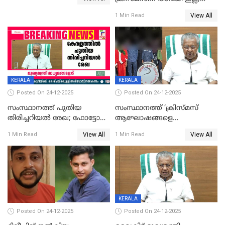
ഹാജരാവാൻ ഉത്തരവ്
View All
1 Min Read
KERALA
KERALA
Posted On 24-12-2025
Posted On 24-12-2025
സംസ്ഥാനത്ത് പുതിയ
സംസ്ഥാനത്ത് ‘ക്രിസ്മസ്
തിരിച്ചറിയല്‍ രേഖ; ഫോട്ടോ
ആഘോഷങ്ങളെ
പതിപ്പിച്ച നേറ്റിവിറ്റി കാര്‍ഡ്
കടന്നാക്രമിയ്ക്കുന്നു; എല്ലാ
View All
View All
1 Min Read
1 Min Read
നല്‍കുമെന്ന് മുഖ്യമന്ത്രി; SIR
ആക്രമണങ്ങൾക്കും പിന്നിലും
ഹെല്‍പ് ഡസ്‌കുകള്‍
സംഘപരിവാർ’; മുഖ്യമന്ത്രി
ആരംഭിക്കാന്‍ മന്ത്രിസഭാ
യോഗ തീരുമാനം
KERALA
Posted On 24-12-2025
Posted On 24-12-2025