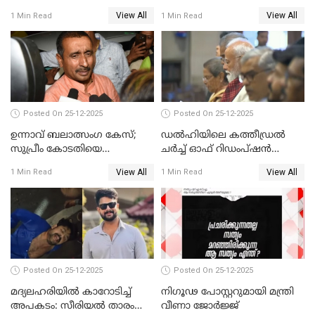
നടൻ വിനായകൻ
വീണ്ടും ചോദ്യം ചെയ്ത് SIT
View All
View All
1 Min Read
1 Min Read
Posted On 25-12-2025
Posted On 25-12-2025
ഉന്നാവ് ബലാത്സംഗ കേസ്;
ഡൽഹിയിലെ കത്തീഡ്രൽ
സുപ്രീം കോടതിയെ
ചർച്ച് ഓഫ് റിഡംപ്ഷൻ
സമീപിക്കാനൊരുങ്ങി
സന്ദർശിച്ച് പ്രധാനമന്ത്രി
View All
View All
1 Min Read
1 Min Read
അതിജീവിത
Posted On 25-12-2025
Posted On 25-12-2025
മദ്യലഹരിയിൽ കാറോടിച്ച്
നിഗൂഢ പോസ്റ്ററുമായി മന്ത്രി
അപകടം: സീരിയൽ താരം
വീണാ ജോർജ്ജ്