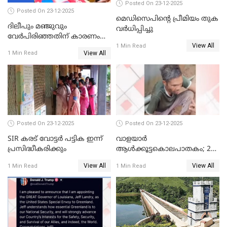
Posted On 23-12-2025
Posted On 23-12-2025
മെഡിസെപിന്റെ പ്രീമിയം തുക
ദിലീപും മഞ്ജുവും
വർധിപ്പിച്ചു
വേർപിരിഞ്ഞതിന് കാരണം
View All
ദിലീപ് മഞ്ജുവിന് നൽകിയ ആ
1 Min Read
View All
1 Min Read
പഴയ മൊബൈലിൽ നിന്ന്
കണ്ടെത്തിയ ചാറ്റിൽ
നിന്നാണ്; എട്ടാം പ്രതിക്ക്
മോട്ടീവ് ഉണ്ടായിരുന്നെന്നും
അഡ്വ. ടി.ബി മിനി
Posted On 23-12-2025
Posted On 23-12-2025
SIR കരട് വോട്ടര്‍ പട്ടിക ഇന്ന്
വാളയാർ
പ്രസിദ്ധീകരിക്കും
ആൾക്കൂട്ടകൊലപാതകം; 2
പേർ കൂടി കസ്റ്റഡിയിൽ
View All
View All
1 Min Read
1 Min Read