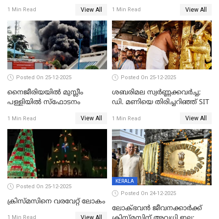
സിദ്ധാർത്ഥ് പ്രഭുവിനെതിരെ
View All
View All
1 Min Read
1 Min Read
കേസെടുത്തു
Posted On 25-12-2025
Posted On 25-12-2025
നൈജീരിയയിൽ മുസ്ലീം
ശബരിമല സ്വര്‍ണ്ണക്കവര്‍ച്ച;
പള്ളിയില്‍ സ്‌ഫോടനം
ഡി. മണിയെ തിരിച്ചറിഞ്ഞ് SIT
View All
View All
1 Min Read
1 Min Read
KERALA
Posted On 25-12-2025
Posted On 24-12-2025
ക്രിസ്മസിനെ വരവേറ്റ് ലോകം
ലോക്ഭവൻ ജീവനക്കാർക്ക്
View All
ക്രിസ്മസിന് അവധി ഇല്ല;
1 Min Read