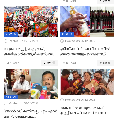
View All
1 Min Read
KERALA
KERALA
Posted On 27-12-2025
Posted On 26-12-2025
നറുക്കെടുപ്പ്, കൂട്ടരാജി,
ക്രിസ്മസിന് ബെവ്‌കോയിൽ
കുതികാൽവെട്ട്,ഭീഷണി,മലബാറിലാകട്ടെ
ഇത്തവണയും റെക്കോഡ്
ട്വിസ്റ്റോട് ട്വിസ്റ്റും; അടിമുടി
വിൽപ്പന;കഴിഞ്ഞവർഷത്തേക്ക
View All
View All
1 Min Read
1 Min Read
നാടകീയമായി പഞ്ചായത്ത്
53 കോടി രൂപയുടെ അധിക
പ്രസിഡന്‍റ് തെരഞ്ഞെടുപ്പ്
വിൽപ്പന; മലയാളി കുടിച്ചു
തീർത്തത് 333 കോടിയുടെ
മദ്യം
KERALA
Posted On 26-12-2025
Posted On 26-12-2025
'കെ സി വേണുഗോപാല്‍
‘ഞാൻ ഡി മണിയല്ല, എം എസ്
ഗ്രൂപ്പിലെ ചിലരാണ് തന്നെ
മണി’; ശബരിമല