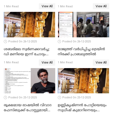
ട്രംപ്
മുഖ്യമന്ത്രിയും ഉണ്ണികൃഷ്ണന്‍
View All
View All
1 Min Read
1 Min Read
പോറ്റിയും ഒപ്പമുള്ള AI ചിത്രം
പങ്കുവെച്ചു
Posted On 26-12-2025
Posted On 26-12-2025
ശബരിമല സ്വര്‍ണക്കവര്‍ച്ച;
രാജ്യത്ത് വര്‍ധിപ്പിച്ച ട്രെയിന്‍
ഡി മണിയെ ഇന്ന് ചോദ്യം
നിരക്ക് പ്രാബല്യത്തില്‍
ചെയ്യും
View All
View All
1 Min Read
1 Min Read
Posted On 25-12-2025
Posted On 25-12-2025
രൂക്ഷമായ ഭാഷയിൽ വിവാദ
ഉണ്ണികൃഷ്ണന്‍ പോറ്റിയെയും
ഫേസ്ബുക്ക് പോസ്റ്റുമായി
സുധീഷ് കുമാറിനെയും