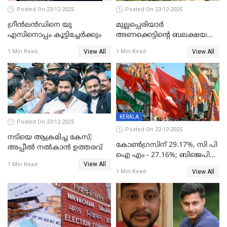
Posted On 23-12-2025
Posted On 23-12-2025
ഗ്രീന്‍ലന്‍ഡിനെ യു
മുല്ലപ്പെരിയാര്‍
എസിനൊപ്പം കൂട്ടിച്ചേര്‍ക്കും
അണക്കെട്ടിന്റെ ബലക്ഷയ
നിര്‍ണയം; പരിശോധന ഇന്ന്
View All
View All
1 Min Read
1 Min Read
തുടങ്ങും
KERALA
Posted On 23-12-2025
Posted On 22-12-2025
നടിയെ ആക്രമിച്ച കേസ്;
കോൺഗ്രസിന് 29.17%, സി പി
അപ്പീൽ നൽകാൻ ഉത്തരവ്
ഐ എം - 27.16%; ബിജെപി
View All
20% കടന്നത്
1 Min Read
View All
1 Min Read
തിരുവനന്തപുരത്ത് മാത്രം,
തദ്ദേശത്തിലെ യഥാർത്ഥ
കണക്ക് പുറത്ത്