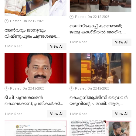
Posted On 22-12-2025
Posted On 22-12-2025
ടെലിസ്‌കോപ്പ് കണ്ടെത്തി;
അൻവറും ജാനുവും
ജമ്മു കാശ്മീരില്‍ അതീവ
വിഷ്ണുപുരം ചന്ദ്രശേഖരന്റെ
ജാഗ്രത നിര്‍ദ്ദേശം
View All
പാർട്ടിയും UDF
1 Min Read
View All
1 Min Read
അസോസിയേറ്റ് അംഗങ്ങൾ;
അസോസിയേറ്റ്
അംഗമാകാനില്ലെന്നും
UDFലേക്കില്ലെന്നും
വിഷ്ണുപുരം ചന്ദ്രശേഖരൻ
Posted On 22-12-2025
Posted On 22-12-2025
ടി പി ചന്ദ്രശേഖരന്‍
കെഎസ്ആർടിസി ഡ്രൈവർ
കൊലക്കേസ്; പ്രതികള്‍ക്ക്
യദുവിന്റെ പരാതി: ആര്യ
വീണ്ടും പരോള്‍
രാജേന്ദ്രനും സച്ചിൻ ദേവിനും
View All
View All
1 Min Read
1 Min Read
കോടതി നോട്ടീസ്