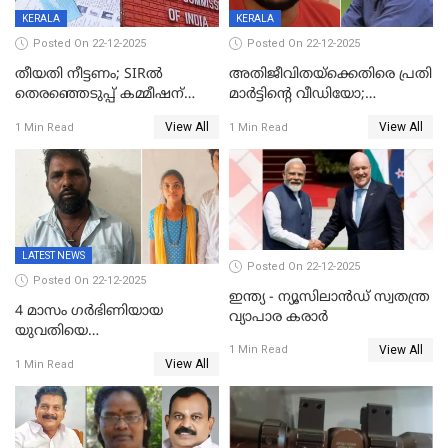
KERALA
KERALA
Posted On 22-12-2025
Posted On 22-12-2025
തീയതി നീട്ടണം; SIRൽ
അതിജീവിതയ്‌ക്കെതിരെ പ്രതി
തെരഞ്ഞെടുപ്പ് കമ്മീഷന്
മാർട്ടിന്റെ വീഡിയോ;
കത്തയച്ച് കേരളം
പ്രചരിപ്പിച്ച മൂന്നുപേർ
View All
View All
1 Min Read
1 Min Read
അറസ്റ്റിൽ; നൂറോളം
സൈറ്റുകളിൽ നിന്നും
വിഡിയോ നീക്കം ചെയ്യാനും
പൊലീസ്
LATEST NEWS
Posted On 22-12-2025
Posted On 22-12-2025
ഇന്ത്യ - ന്യൂസിലാൻഡ് സ്വതന്ത്ര
4 മാസം ഗർഭിണിയായ
വ്യാപാര കരാർ
യുവതിയെ
View All
വെട്ടിക്കൊലപ്പെടുത്തി
1 Min Read
View All
1 Min Read
പിതാവും സഹോദരനും;
ദുരഭിമാനക്കൊലയിൽ
നടുങ്ങി കർണാടക