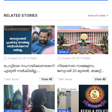
RELATED STORIES
View all news
KERALA
Posted On 31-12-2025
Posted On 31-12-2025
പോറ്റിയെ സഹായിക്കണമെന്ന്
നിയമസഭാ സമ്മേളനം
എഴുതി നൽകിയില്ല,
ജനുവരി 20 മുതല്‍; ബജറ്റ്
ജനങ്ങളെ
അവതരണം അവസാനവാരം;
View All
View All
1 Min Read
1 Min Read
തെറ്റിദ്ധരിപ്പിക്കരുത്,
മന്ത്രിസഭാ
സാങ്കൽപ്പിക കഥകൾ
യോഗതീരുമാനങ്ങൾ
പ്രചരിപ്പിക്കുന്നുവെന്നും
കടകംപള്ളി സുരേന്ദ്രൻ
LATEST NEWS
KERALA