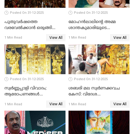
Posted On 31-12-2025
Posted On 31-12-2025
പുതുവര്‍ഷത്തെ
മോഹന്‍ലാലിന്റെ അമ്മ
വരവേല്‍ക്കാന്‍ ഒരുങ്ങി
ശാന്തകുമാരിയുടെ
ലോകം
സംസ്‌കാരം ഇന്ന്
View All
View All
1 Min Read
1 Min Read
Posted On 31-12-2025
Posted On 31-12-2025
സ്വർണ്ണപ്പാളി വിവാദം;
ശബരി മല സ്വർണക്കവച
ആരോപണങ്ങൾ
കേസ്: വിദേശ
അവസാനിക്കുന്നില്ല
വ്യവസായിയുടെ ആരോപണം
View All
View All
1 Min Read
1 Min Read
നിഷേധിച്ച് ഡി മണി