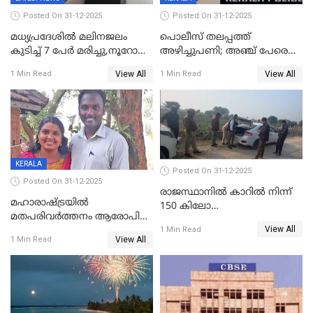
Posted On 31-12-2025
Posted On 31-12-2025
മധ്യപ്രദേശിൽ മലിനജലം
പൊലീസ് തലപ്പത്ത്
കുടിച്ച് 7 പേർ മരിച്ചു,നൂറോളം
അഴിച്ചുപണി; അഞ്ച് പേരെ
പേർ ഗുരുതരാവസ്ഥയിൽ
ഐജി റാങ്കിലേക്ക്
View All
View All
1 Min Read
1 Min Read
ഉയർത്തി,അജിതാ ബീഗം
ക്രൈംബ്രാഞ്ച് ഐജി,
എസ്.ശ്യാംസുന്ദർ
ഇന്റലിജൻസ് ഐജി
KERALA
Posted On 31-12-2025
Posted On 31-12-2025
രാജസ്ഥാനിൽ കാറിൽ നിന്ന്
മഹാരാഷ്ട്രയിൽ
150 കിലോ
മതപരിവർത്തനം ആരോപിച്ചു
സ്ഫോടകവസ്തുക്കൾ
View All
അറസ്റ്റിലായ മലയാളി
1 Min Read
പിടികൂടി
View All
1 Min Read
വൈദികനും ഭാര്യയ്ക്കും
ഉൾപ്പെടെ 11പേർക്കും ജാമ്യം