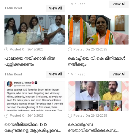
തഴഞ്ഞത്'; ലാലി ജെയിംസ്
View All
സ്വർണക്കവർച്ചയുമായി ഒരു
1 Min Read
View All
1 Min Read
ബന്ധവും ഇല്ലെന്ന് എസ്ഐടി
ചോദ്യം ചെയ്ത ദിണ്ടിഗലിലെ
വ്യവസായി
Posted On 26-12-2025
Posted On 26-12-2025
പാലായെ നയിക്കാന്‍ ദിയ
കൊച്ചിയെ വി.കെ മിനിമോള്‍
പുളിക്കക്കണ്ടം
നയിക്കും
View All
View All
1 Min Read
1 Min Read
Posted On 26-12-2025
Posted On 26-12-2025
നൈജീരിയയിലെ ISIS
കോണ്‍ഗ്രസ്
കേന്ദ്രങ്ങളെ ആക്രമിച്ചുവെന്ന്
നേതാവിനെതിരെകേസ്;