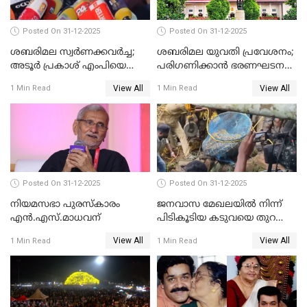
Posted On 31-12-2025
Posted On 31-12-2025
ശബരിമല സ്വര്‍ണക്കവര്‍ച്ച;
ശബരിമല യുവതി പ്രവേശനം;
അടൂര്‍ പ്രകാശ് എംപിയെ
പരിഗണിക്കാന്‍ ഭരണഘടന
ചോദ്യം ചെയ്യാൻ SIT
ബെഞ്ച്
View All
View All
1 Min Read
1 Min Read
Posted On 31-12-2025
Posted On 31-12-2025
നിയമസഭാ പുരസ്‌കാരം
ജനവാസ മേഖലയിൽ നിന്ന്
എൻ.എസ്.മാധവന്
പിടികൂടിയ കടുവയെ തുറന്നു
വിട്ടു
View All
View All
1 Min Read
1 Min Read