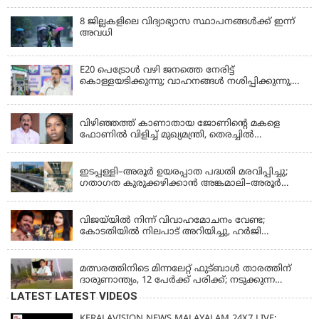
8 ജില്ലകളിലെ വിദ്യാഭ്യാസ സ്ഥാപനങ്ങള്‍ക്ക് ഇന്ന്
അവധി
E20 പെട്രോൾ വഴി ജനത്തെ നേരിട്ട്
കൊള്ളയടിക്കുന്നു; വാഹനങ്ങൾ നശിപ്പിക്കുന്നു,
ജീവിതങ്ങൾ നശിപ്പിക്കുന്നുവെന്നും രാഹുൽ ഗാന്ധി
KERALA
വിഴിഞ്ഞത്ത് കാണാതായ ജോണിന്റെ മകളെ
ഫോണിൽ വിളിച്ച് മുഖ്യമന്ത്രി, തെരച്ചിൽ
ഊർജിതമാക്കുമെന്ന് ഉറപ്പ് നൽകി; മന്ത്രി സിപി
KERALA
ജോൺ അഞ്ചുതെങ്ങിൽ; കടലിൽ
പോകുന്നവരെയും ഉൾപ്പെടുത്തി നാളെ ഊർജിത
ഇടപ്പള്ളി–അരൂർ ഉയരപ്പാത പദ്ധതി മരവിപ്പിച്ചു;
തെരച്ചിൽ
ഗതാഗത കുരുക്കഴിക്കാൻ അങ്കമാലി–അരൂർ
ബൈപാസ് പദ്ധതി വേഗത്തിലാക്കുമെന്ന് ഗഡ്കരി
LATEST NEWS
വിജയ്‌യിൽ നിന്ന് വിവാഹമോചനം വേണ്ട;
കോടതിയിൽ നിലപാട് അറിയിച്ചു, ഹർജി
പിൻവലിക്കുന്നെന്ന് സംഗീത
LATEST NEWS
മത്സരത്തിനിടെ മിന്നലേറ്റ് ഫുട്‌ബാൾ താരത്തിന്
ദാരുണാന്ത്യം, 12 പേർക്ക് പരിക്ക്; നടുക്കുന്ന
വീഡിയോ
LATEST LATEST VIDEOS
KERALAVISION NEWS MALAYALAM 24X7 LIVE: