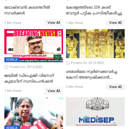
ലോക്ഭവൻ കലണ്ടറിൽ
കേരളത്തിലെ SIR കരട്
സവർക്കർ
വോട്ടര്‍ പട്ടിക പ്രസിദ്ധീകരിച്ചു
View All
View All
1 Min Read
1 Min Read
KERALA
Posted On 23-12-2025
Posted On 23-12-2025
ശബരിമല സ്വര്‍ണക്കവര്‍ച്ച
ജയിൽ ഡിഐജി വിനോദ്
കേസ് അന്വേഷിക്കാന്‍
കുമാറിന് സസ്പെൻഷൻ
തയ്യാറെന്ന് CBI
View All
2 Min Read
View All
1 Min Read
KERALA