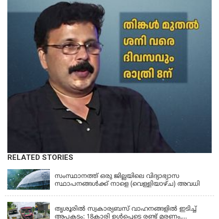
RELATED STORIES
KERALA
സംസ്ഥാനത്ത് ഒരു ജില്ലയിലെ വിദ്യാഭ്യാസ
സ്ഥാപനങ്ങൾക്ക് നാളെ (വെള്ളിയാഴ്ച) അവധി
KERALA
തൃശൂരിൽ സ്വകാര്യബസ് വാഹനങ്ങളില്‍ ഇടിച്ച്
അപകടം: 18കാരി ഉൾപ്പെടെ രണ്ട് മരണം,