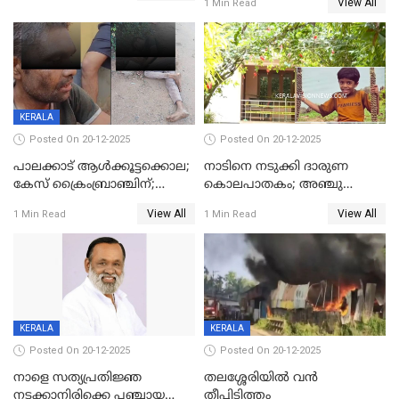
View All
1 Min Read
മുഖ്യാതിഥിയായി
ക്രൈംബ്രാഞ്ച്
മോഹൻലാൽ
KERALA
Posted On 20-12-2025
Posted On 20-12-2025
പാലക്കാട് ആൾക്കൂട്ടക്കൊല;
നാടിനെ നടുക്കി ദാരുണ
കേസ് ക്രൈംബ്രാഞ്ചിന്;
കൊലപാതകം; അഞ്ചു
DYSPയുടെ നേതൃത്വത്തിൽ
വയസ്സുകാരനെ 'അമ്മ
View All
View All
1 Min Read
1 Min Read
അന്വേഷിക്കും
കഴുത്തുഞെരിച്ച് കൊന്നു
KERALA
KERALA
Posted On 20-12-2025
Posted On 20-12-2025
നാളെ സത്യപ്രതിജ്ഞ
തലശ്ശേരിയിൽ വൻ
നടക്കാനിരിക്കെ പഞ്ചായത്ത്
തീപ്പിടിത്തം