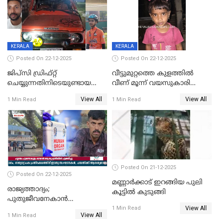
KERALA
KERALA
Posted On 22-12-2025
Posted On 22-12-2025
ജിപ്സി ഡ്രിഫ്റ്റ്
വീട്ടുമുറ്റത്തെ കുളത്തിൽ
ചെയ്യുന്നതിനിടെയുണ്ടായ
വീണ് മൂന്ന് വയസുകാരി
അപകടം; 14 വയസുകാരന്
മരിച്ചു
View All
View All
1 Min Read
1 Min Read
ദാരുണാന്ത്യം; ജീപ്സി
ഓടിച്ചയാൾ അറസ്റ്റിൽ.
Posted On 21-12-2025
Posted On 22-12-2025
മണ്ണാർക്കാട് ഇറങ്ങിയ പുലി
രാജ്യത്താദ്യം;
കൂട്ടിൽ കുടുങ്ങി
പുതുജീവനേകാൻ
View All
ഷിബുവിന്റെ ഹൃദയം
1 Min Read
View All
1 Min Read
എറണാകുളം സർക്കാർ