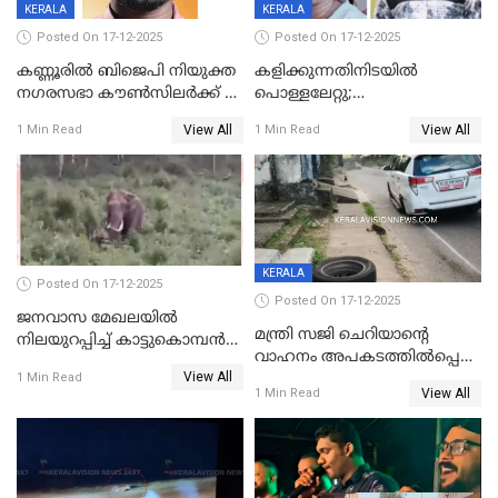
KERALA
KERALA
Posted On 17-12-2025
Posted On 17-12-2025
കണ്ണൂരിൽ ബിജെപി നിയുക്ത
കളിക്കുന്നതിനിടയിൽ
നഗരസഭാ കൗൺസിലർക്ക് 36
പൊള്ളലേറ്റു;
വർഷം തടവുശിക്ഷ
ചികിത്സയിലായിരുന്ന രണ്ടാം
View All
View All
1 Min Read
1 Min Read
ക്ലാസ് വിദ്യാർത്ഥിനി മരിച്ചു
KERALA
Posted On 17-12-2025
Posted On 17-12-2025
ജനവാസ മേഖലയില്‍
മന്ത്രി സജി ചെറിയാന്റെ
നിലയുറപ്പിച്ച് കാട്ടുകൊമ്പന്‍
വാഹനം അപകടത്തിൽപ്പെട്ടു;
പടയപ്പ
View All
മന്ത്രിയും സംഘവും
1 Min Read
View All
1 Min Read
രക്ഷപ്പെട്ടത് തലനാരിടയ്ക്ക്