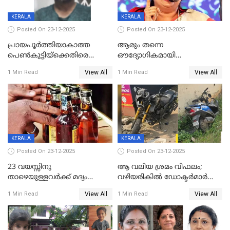
KERALA
KERALA
Posted On 23-12-2025
Posted On 23-12-2025
പ്രായപൂർത്തിയാകാത്ത
ആരും തന്നെ
പെൺകുട്ടിയ്ക്കെതിരെ
ഔദ്യോഗികമായി
ലൈംഗികാതിക്രമം; 36കാരന്
അറിയിച്ചിട്ടില്ല, മേയറെ
View All
View All
1 Min Read
1 Min Read
59 വർഷം തടവും 90,൦൦൦ രൂപ
കണ്ടെത്താൻ ഇന്ന് കോർ
പിഴയും ശിക്ഷ
കമ്മിറ്റി കൂടിയില്ല';
അതൃപ്തിയുമായി ദീപ്തി മേരി
വർഗീസ്
KERALA
KERALA
Posted On 23-12-2025
Posted On 23-12-2025
23 വയസ്സിനു
ആ വലിയ ശ്രമം വിഫലം;
താഴെയുള്ളവർക്ക് മദ്യം
വഴിയരികില്‍ ‌ഡോക്ടര്‍മാര്‍
നൽകിയതിനെതിരെ കർശന
ശസ്ത്രക്രിയ നടത്തിയ ലിനു
View All
View All
1 Min Read
1 Min Read
നടപടി;സ്ഥാപനങ്ങൾക്കെതിരെ
മരണത്തിന് കീഴടങ്ങി
രണ്ട് കേസുകൾ