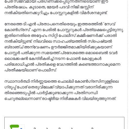
പേര് സജീവമായി പരിഗണിക്കപ്പെടുന്നതിനിടെയാണ് ഈ
പ്രതിഷേധം. കൂടാതെ, മേയർ പദവി നിജി ജസ്റ്റിന്
നൽകിയതിനെക്കുറിച്ചും പോസ്റ്ററുകളിൽ വിമർശനമുണ്ട്.
നേരത്തെ ടി.എൻ പ്രതാപനെതിരെയും ഇത്തരത്തിൽ 'സേവ് 
കോൺഗ്രസ്' എന്ന പേരിൽ പോസ്റ്ററുകൾ പ്രത്യക്ഷപ്പെട്ടിരുന്നു. 
ഇതിനെതിരെ അദ്ദേഹം സിറ്റി പോലീസ് കമ്മീഷണർക്ക് പരാതി 
നൽകിയിട്ടുണ്ട്. നിലവിലെ സാഹചര്യത്തിൽ സ്പെഷ്യൽ 
ബ്രാഞ്ച് അന്വേഷണം ഊർജ്ജിതമാക്കിയിരിക്കുകയാണ്. 
പോസ്റ്റർ പതിക്കുന്ന സമയത്ത് പ്രദേശത്തെ മൊബൈൽ ടവർ 
ലൊക്കേഷൻ കേന്ദ്രീകരിച്ച് നടന്ന ഫോൺ കോളുകൾ 
പരിശോധിച്ചാൽ പ്രതികളെ വേഗത്തിൽ കണ്ടെത്താനാകുമെന്ന 
പ്രതീക്ഷയിലാണ് പൊലീസ്.
സ്ഥാനാർത്ഥി നിർണ്ണയത്തെ ചൊല്ലി കോൺഗ്രസിനുള്ളിലെ 
ഗ്രൂപ്പ് പോര് തെരുവിലേക്ക് വ്യാപിക്കുന്നത് വരാനിരിക്കുന്ന 
തിരഞ്ഞെടുപ്പിൽ പാർട്ടിക്കുണ്ടാക്കുന്ന പ്രതിസന്ധി 
ചെറുതല്ലെന്നാണ് രാഷ്ട്രീയ നിരീക്ഷകർ വിലയിരുത്തുന്നത്.