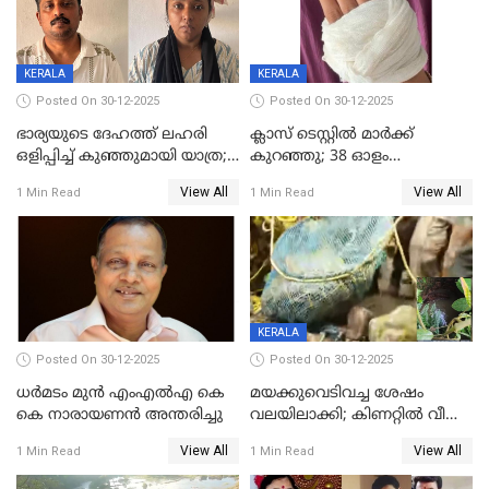
KERALA
KERALA
Posted On 30-12-2025
Posted On 30-12-2025
ഭാര്യയുടെ ദേഹത്ത് ലഹരി
ക്ലാസ് ടെസ്റ്റിൽ മാർക്ക്
ഒളിപ്പിച്ച് കുഞ്ഞുമായി യാത്ര;
കുറഞ്ഞു; 38 ഓളം
ഓട്ടോ വളഞ്ഞ് ദമ്പതികളെ
വിദ്യാർഥികളെ ട്യൂഷൻ
View All
View All
1 Min Read
1 Min Read
പിടികൂടി പൊലീസ്
സെന്ററിലെ അധ്യാപകന്‍
മർദിച്ചതായി പരാതി
KERALA
Posted On 30-12-2025
Posted On 30-12-2025
ധർമടം മുൻ എംഎല്‍എ കെ
മയക്കുവെടിവച്ച ശേഷം
കെ നാരായണന്‍ അന്തരിച്ചു
വലയിലാക്കി; കിണറ്റിൽ വീണ
കടുവയെ പുറത്തെത്തിച്ചു
View All
View All
1 Min Read
1 Min Read