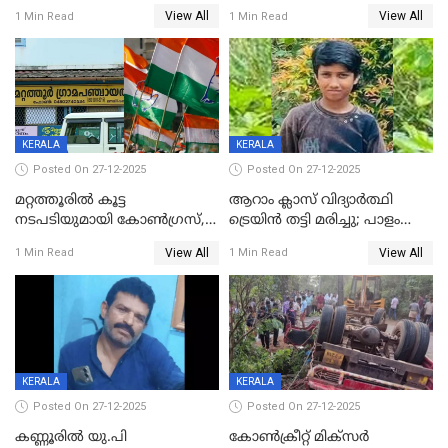
കൗണ്‍സിലറുടെ
കൊലപാതകം: അമ്മയും
View All
View All
1 Min Read
1 Min Read
മാനസികപീഡനമെന്ന് കുറിപ്പ്
സുഹൃത്തും പൊലീസ്
കസ്റ്റഡിയിൽ
KERALA
KERALA
Posted On 27-12-2025
Posted On 27-12-2025
മറ്റത്തൂരിൽ കൂട്ട
ആറാം ക്ലാസ് വിദ്യാർത്ഥി
നടപടിയുമായി കോണ്‍ഗ്രസ്,
ട്രെയിൻ തട്ടി മരിച്ചു; പാളം
ബിജെപി പാളയത്തിലെത്തിയ
മുറിച്ചുകടക്കുന്നതിനിടെ
View All
View All
1 Min Read
1 Min Read
എട്ട് പേര്‍ ഉള്‍പ്പെടെ
അപകടം മലപ്പുറത്ത്
പത്തുപേരെ പുറത്താക്കി,
ചൊവ്വന്നൂരിലും നടപടി
KERALA
KERALA
Posted On 27-12-2025
Posted On 27-12-2025
കണ്ണൂരിൽ യു.പി
കോണ്‍ക്രീറ്റ് മിക്‌സര്‍