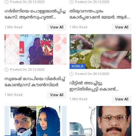
Posted On 25-12-2025
Posted On 25-12-2025
ഗര്‍ഭിണിയെ പൊള്ളലേല്‍പ്പിച്ച
തിരുവനന്തപുരം
കേസ്; ആണ്‍സുഹൃത്ത്
കോര്‍പ്പറേഷന്‍ മേയർ; ആര്‍
പിടിയില്‍
ശ്രീലേഖയ്ക്ക് മുൻതൂക്കം
View All
View All
1 Min Read
1 Min Read
KERALA
Posted On 25-12-2025
Posted On 24-12-2025
സുരേഷ് ഗോപിയെ വിമര്‍ശിച്ച്
വീട്ടിൽ അടച്ചിട്ടു,
കോണ്‍ഗ്രസ് കൗണ്‍സിലര്‍
ഇസ്തിരിപ്പെട്ടി കൊണ്ട്
View All
പൊള്ളിച്ചു; 8 മാസം
1 Min Read
View All
1 Min Read
ഗർഭിണിയായ യുവതിക്ക് ക്രൂര
മർദനം