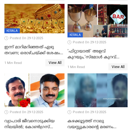
യുവാവ് ട്രെയിന്‍ തട്ടി മരിച്ചു
കളിക്കുന്നതിനിടെ
KERALA
KERALA
Posted On 29-12-2025
Posted On 29-12-2025
ഇന്ന് മാറിമറിഞ്ഞത് ഏഴു
'ഫിറ്റായാൽ' അളവ്
തവണ; ഒരാഴ്ചയ്ക്ക് ശേഷം
കുറയും,'സ്‌മോൾ കുറവ്
സ്വർണവിലയിൽ ഇടിവ്
View All
പിടികൂടി; ബാറിന് 25,000 രൂപ
1 Min Read
View All
1 Min Read
പിഴ
Posted On 29-12-2025
Posted On 29-12-2025
വ്യാപാരി ജീവനൊടുക്കിയ
കഴക്കൂട്ടത്ത് നാലു
നിലയില്‍; കോണ്‍ഗ്രസ്
വയസ്സുകാരന്റെ മരണം