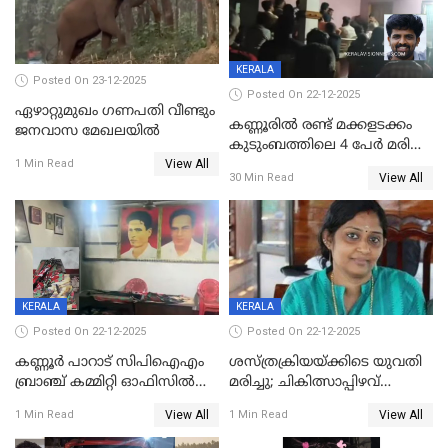
KERALA
Posted On 23-12-2025
Posted On 22-12-2025
ഏഴാറ്റുമുഖം ഗണപതി വീണ്ടും
കണ്ണൂരിൽ രണ്ട് മക്കളടക്കം
ജനവാസ മേഖലയിൽ
കുടുംബത്തിലെ 4 പേർ മരിച്ച
View All
നിലയിൽ
1 Min Read
View All
30 Min Read
KERALA
KERALA
Posted On 22-12-2025
Posted On 22-12-2025
കണ്ണൂർ പാറാട് സിപിഐഎം
ശസ്ത്രക്രിയയ്‌ക്കിടെ യുവതി
ബ്രാഞ്ച് കമ്മിറ്റി ഓഫിസിൽ
മരിച്ചു; ചികിത്സാപ്പിഴവ്
തീയിട്ടു; നേതാക്കളുടെ
ആരോപിച്ച് ബന്ധുക്കൾ;
View All
View All
1 Min Read
1 Min Read
ചിത്രങ്ങളടക്കം കത്തിയ
സംഭവം മാവേലിക്കരയിൽ
നിലയിൽ