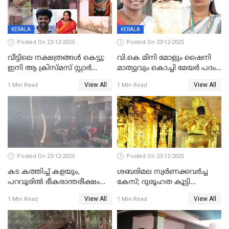
KERALA
KERALA
Posted On 23-12-2025
Posted On 23-12-2025
വീട്ടിലെ നക്ഷത്രങ്ങൾ കെട്ടു;
വി.കെ മിനി മോളും ഷൈനി
ഇനി ആ ക്രിസ്മസ് സ്റ്റാർ
മാത്യുവും കൊച്ചി മേയർ പദം
മാത്രം; പൈതങ്ങൾക്ക്
പങ്കിടും; ദീപ്തി മേരി വർഗീസ്
View All
View All
1 Min Read
1 Min Read
വേണ്ടിയുള്ള
മേയറാകില്ല
പിടിവലിക്കിടയിൽ
അപ്പൂപ്പനെതിരെ പോക്സോ
കേസ് ഒടുവിൽ 4 ജീവനുകൾ
പൊലിഞ്ഞു
Posted On 23-12-2025
Posted On 23-12-2025
കട കത്തിച്ച് കളയും,
ശബരിമല സ്വര്‍ണക്കവര്‍ച്ച
പറവൂരില്‍ ഭീകരാന്തരീക്ഷം
കേസ്; ദുരൂഹത കൂട്ടി
സൃഷ്ടിച്ച് കുട്ടി ലഹരിസംഘം
വിദേശവ്യവസായിയുടെ മൊഴി
View All
View All
1 Min Read
1 Min Read