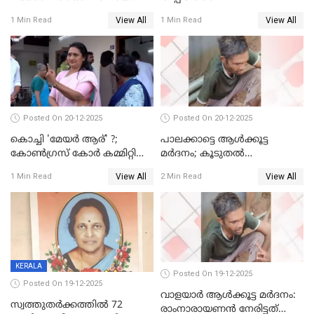
മെമ്പർ മരിച്ചു
View All
View All
1 Min Read
1 Min Read
Posted On 20-12-2025
Posted On 20-12-2025
കൊച്ചി 'മേയർ ആര്' ?;
പാലക്കാട്ടെ ആള്‍ക്കൂട്ട
കോണ്‍ഗ്രസ് കോര്‍ കമ്മിറ്റി
മര്‍ദനം; കൂടുതല്‍
യോഗം ചൊവ്വാഴ്ച
അറസ്റ്റുണ്ടാവും, മര്‍ദിച്ചത് 15
View All
View All
1 Min Read
2 Min Read
അംഗ സംഘമെന്ന് വിവരം
KERALA
Posted On 19-12-2025
Posted On 19-12-2025
വാളയാർ ആൾക്കൂട്ട മർദനം:
സ്വത്തുതര്‍ക്കത്തില്‍ 72
രാംനാരായണൻ നേരിട്ടത്