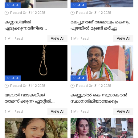
KERALA
KERALA
Posted On 31-12-2025
Posted On 31-12-2025
കസ്റ്റഡിയിൽ
മലപ്പുറത്ത് അമ്മയും മകനും
എടുക്കുന്നതിനിടെ
പുഴയിൽ മുങ്ങി മരിച്ചു
വിലങ്ങുമായി രക്ഷപ്പെട്ട
View All
View All
1 Min Read
1 Min Read
വധശ്രമക്കേസ് പ്രതി പിടിയിൽ
KERALA
KERALA
Posted On 31-12-2025
Posted On 31-12-2025
യുവതി വാടകയ്ക്ക്
കണ്ണൂരിൽ കെ സുധാകരൻ
താമസിക്കുന്ന ഫ്ലാറ്റില്‍
സ്ഥാനാർഥിയായേക്കും
തൂങ്ങിമരിച്ച നിലയില്‍;
View All
View All
1 Min Read
1 Min Read
സംഭവം കൈതപ്പൊയിലില്‍