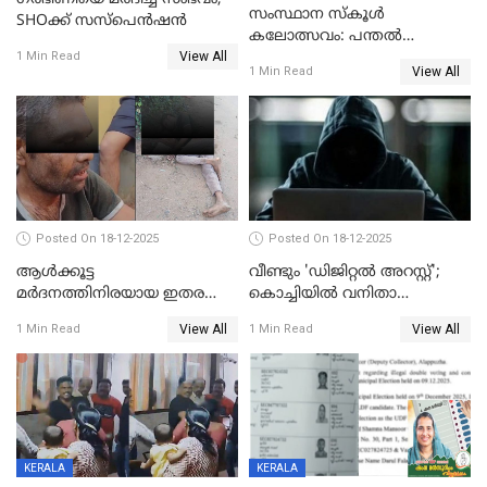
സംസ്ഥാന സ്കൂൾ
SHOക്ക് സസ്പെൻഷൻ
കലോത്സവം: പന്തൽ
View All
കാൽനാട്ടൽ 20 ന്
1 Min Read
View All
1 Min Read
Posted On 18-12-2025
Posted On 18-12-2025
ആൾക്കൂട്ട
വീണ്ടും 'ഡിജിറ്റല്‍ അറസ്റ്റ്';
മർദനത്തിനിരയായ ഇതര
കൊച്ചിയില്‍ വനിതാ
സംസ്ഥാന തൊഴിലാളി മരിച്ചു;
ഡോക്ടര്‍ക്ക് നഷ്ടമായത് 6.38
View All
View All
1 Min Read
1 Min Read
നടുക്കുന്ന സംഭവം
കോടി രൂപ
വാളയാറിൽ
KERALA
KERALA