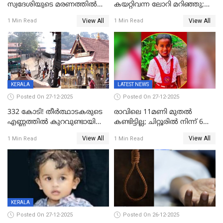
സ്വദേശിയുടെ മരണത്തിൽ
കയറ്റിവന്ന ലോറി മറിഞ്ഞു;
അഞ്ചംഗ സംഘത്തിനെതിരെ
രണ്ടുപേര്‍ക്ക് ദാരുണാന്ത്യം;
View All
View All
1 Min Read
1 Min Read
കേസ്; തർക്കമുണ്ടായത്
അപകടം കണ്ണൂരിൽ
ഫേഷ്യലിന് 300 രൂപ
ആവശ്യപ്പെട്ടതിനെച്ചൊല്ലി
KERALA
LATEST NEWS
Posted On 27-12-2025
Posted On 27-12-2025
332 കോടി! തീർത്ഥാടകരുടെ
രാവിലെ 11മണി മുതൽ
എണ്ണത്തിൽ കുറവുണ്ടായിട്ടും
കണ്ടിട്ടില്ല; ചിറ്റൂരിൽ നിന്ന് 6
ശബരിമലയിൽ വരുമാനം
വയസ്സുകാരനെ കാണാതായി
View All
View All
1 Min Read
1 Min Read
കുതിച്ചുയരുന്നു
KERALA
Posted On 27-12-2025
Posted On 26-12-2025