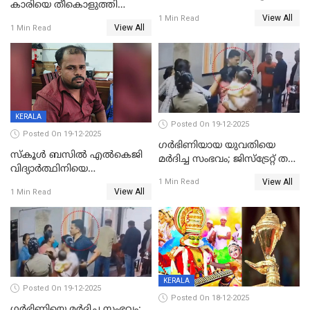
കാരിയെ തീകൊളുത്തി
കൊടും ക്രൂരത; ശരീരത്തിൽ
View All
കൊന്നു;
1 Min Read
നാൽപ്പതിലേറെ
View All
1 Min Read
ക്രൂരകൊലപാതകത്തില്‍
മുറിവുകളെന്ന് പോസ്റ്റ്‌മോർട്ടം
സഹോദരിപുത്രന് ജീവപര്യന്തം
റിപ്പോർട്ട്
KERALA
Posted On 19-12-2025
Posted On 19-12-2025
ഗര്‍ഭിണിയായ യുവതിയെ
സ്കൂൾ ബസിൽ എൽകെജി
മര്‍ദിച്ച സംഭവം; ജിസ്‌ട്രേറ്റ് തല
വിദ്യാര്‍ത്ഥിനിയെ
അന്വേഷണം വേണമെന്ന്
View All
ലൈംഗികമായി ഉപദ്രവിച്ചു;
1 Min Read
യുവതി
View All
1 Min Read
ക്ലീനര്‍ പിടിയിൽ
KERALA
Posted On 19-12-2025
Posted On 18-12-2025
ഗര്‍ഭിണിയെ മർദിച്ച സംഭവം;