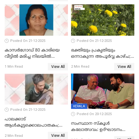
ജനറൽ
ആശുപത്രിയിലെത്തിച്ചു
Posted On 21-12-2025
Posted On 21-12-2025
കാസർഗോഡ് 80 കാരിയെ
ഭക്തിയും പ്രകൃതിയും
വീട്ടിൽ മരിച്ച നിലയിൽ
ഒന്നാകുന്ന അപൂര്‍വ്വ കാഴ്ച;
കണ്ടെത്തി
ഭക്തർക്ക്
View All
View All
1 Min Read
2 Min Read
കാഴ്ചാനുഭവമൊരുക്കി
ശബരീ നന്ദനം
KERALA
Posted On 21-12-2025
Posted On 20-12-2025
പാലക്കാട്‌
സംസ്ഥാന സ്കൂൾ
ആൾകൂട്ടക്കൊലപാതകം;
കലോത്സവം: ഉദ്ഘാടനം
അന്വേഷണം
View All
മുഖ്യമന്ത്രി, സമാപനത്തിൽ
2 Min Read
ഊർജ്ജിതമാക്കിമാക്കി