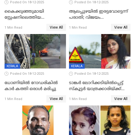
Posted On 18-12-2025
Posted On 18-12-2025
കൈക്കുഞ്ഞുമായി
ആലപ്പുഴയിൽ ഇരട്ടവോട്ടെന്ന്
സ്റ്റേഷനിലെത്തിയ
പരാതി; വിജയം
യുവതിയ്ക്ക് മർദ്ദനം; സിഐ
റദ്ദാക്കണമെന്ന് വലിയമരം
View All
View All
1 Min Read
1 Min Read
കരണത്തടിച്ചു; CC ടിവി
വാർഡിലെ എൽഡിഎഫ്
ദൃശ്യങ്ങൾ പുറത്ത്
സ്ഥാനാർത്ഥി
KERALA
KERALA
Posted On 18-12-2025
Posted On 18-12-2025
ധോണിയിൽ റോഡരികിൽ
ടാങ്കർ ലോറിക്കടിയിൽപ്പെട്ട്
കാർ കത്തി ഒരാൾ മരിച്ചു
സ്കൂട്ടർ യാത്രക്കാരിയ്ക്ക്
ദാരുണാന്ത്യം; അപകടം
View All
View All
1 Min Read
1 Min Read
കണ്ടോത്ത് ദേശീയ പാതയിൽ