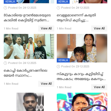
KERALA
KERALA
Posted On 24-12-2025
Posted On 24-12-2025
80കാരിയെ ഊൺമേശയുടെ
വെള്ളമാണെന്ന് കരുതി
കാലിൽ കെട്ടിയിട്ട് സ്വർണവും
ആസിഡ് കുടിച്ചു;
പണവും കവർന്നു;
ചികിത്സയിലിരുന്ന ആള്‍
View All
View All
1 Min Read
1 Min Read
കൊച്ചുമകനും സുഹൃത്തും
മരിച്ചു
അറസ്റ്റിൽ
KERALA
Posted On 24-12-2025
Posted On 23-12-2025
കൊച്ചി കോര്‍പ്പറേഷനിലെ
സ്കൂട്ടറും കാറും കൂട്ടിയിടിച്ച്
മേയര്‍ സ്ഥാനം;
അപകടം; അമ്മയും മകനും
കോണ്‍ഗ്രസില്‍ അതൃപതി
View All
മരിച്ചു, മറ്റൊരു മകൻ
1 Min Read
രൂക്ഷം
View All
1 Min Read
ഗുരുതരാവസ്ഥയിൽ