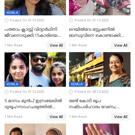
KERALA
Posted On 31-12-2025
Posted On 31-12-2025
പത്താം ക്ലാസ്സ് വിദ്യാര്‍ഥിനി
റെയിൽവേ സ്റ്റേഷനിൽ
ജീവനൊടുക്കി;15കാരിയെ
ബന്ധുവിനെ കൊണ്ടാക്കി
കണ്ടെത്തിയത്
മടങ്ങുന്നതിനിടെ ടോറസ്സ്
View All
View All
1 Min Read
1 Min Read
കിടപ്പുമുറിയില്‍ തൂങ്ങി മരിച്ച
ലോറി സ്കൂട്ടറിൽ ഇടിച്ചു :
നിലയിൽ
യുവതിക്ക് ദാരുണാന്ത്യം
KERALA
KERALA
Posted On 31-12-2025
Posted On 30-12-2025
5 മാസം മുൻപ് ഇസ്രയേലിൽ
രണ്ട് കോടി രൂപ
ദുരൂഹസാഹചര്യത്തിൽ
നഷ്ടപരിഹാരം വേണം;
മരിച്ചനിലയിൽ കണ്ടെത്തിയ
ജിസിഡിഎക്ക് വക്കീൽ
View All
View All
1 Min Read
1 Min Read
മലയാളി യുവാവിന്റെ ഭാര്യയും
നോട്ടീസയച്ച് ഉമാ തോമസ്
മരിച്ചു