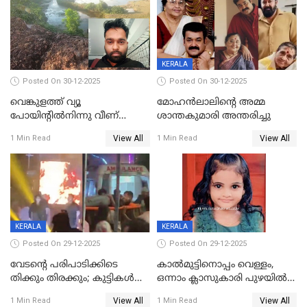
KERALA
Posted On 30-12-2025
Posted On 30-12-2025
വെങ്കുളത്ത് വ്യൂ
മോഹന്‍ലാലിന്‍റെ അമ്മ
പോയിന്റിൽനിന്നു വീണ്
ശാന്തകുമാരി അന്തരിച്ചു
യുവാവ് മരിച്ചു
View All
View All
1 Min Read
1 Min Read
KERALA
KERALA
Posted On 29-12-2025
Posted On 29-12-2025
വേടന്റെ പരിപാടിക്കിടെ
കാൽമുട്ടിനൊപ്പം വെള്ളം,
തിക്കും തിരക്കും; കുട്ടികള്‍
ഒന്നാം ക്ലാസുകാരി പുഴയിൽ
ഉള്‍പ്പെടെ നിരവധി പേര്‍ക്ക്
മുങ്ങി മരിച്ചു; ദാരുണ സംഭവം
View All
View All
1 Min Read
1 Min Read
പരിക്ക്; പാളം മറികടന്ന
കുട്ടികൾക്കൊപ്പം