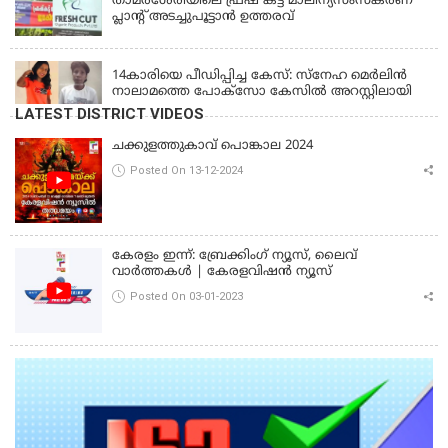
താമരശേരിയിലെ ഫ്രഷ് കട്ട് മാലിന്യസംസ്കരണ
പ്ലാന്റ് അടച്ചുപൂട്ടാൻ ഉത്തരവ്
KERALA
14കാരിയെ പീഡിപ്പിച്ച കേസ്: സ്നേഹ മെർലിൻ
നാലാമത്തെ പോക്‌സോ കേസിൽ അറസ്റ്റിലായി
LATEST DISTRICT VIDEOS
ചക്കുളത്തുകാവ് പൊങ്കാല 2024
Posted On 13-12-2024
കേരളം ഇന്ന്: ബ്രേക്കിംഗ് ന്യൂസ്, ലൈവ്
വാർത്തകൾ | കേരളവിഷൻ ന്യൂസ്
Posted On 03-01-2023