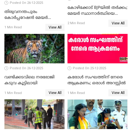
Posted On 26-12-2025
കോഴിക്കോട് BJPയിൽ തർക്കം;
തിരുവനന്തപുരം
മേയർ സ്ഥാനാർത്ഥിയെ
കോര്‍പ്പറേഷന്‍ മേയര്‍
പരസ്യമായി പ്രഖ്യാപിച്ചില്ല
View All
തെരഞ്ഞെടുപ്പ്; സിപിഐഎം
2 Min Read
View All
1 Min Read
ഹൈക്കോടതിയിലേക്ക്;
സത്യപ്രതിജ്ഞ ചടങ്ങില്‍
ചട്ടലംഘനമെന്ന് പാർട്ടി
Posted On 26-12-2025
Posted On 25-12-2025
വണ്ടിക്കടവിലെ നരഭോജി
കരോള്‍ സംഘത്തിന് നേരെ
കടുവ കൂട്ടിലായി
ആക്രമണം; ഒരാള്‍ അറസ്റ്റില്‍
View All
View All
1 Min Read
1 Min Read