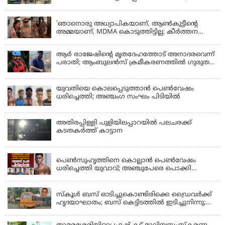
പത്തോളം പേർക്ക് പരിക്ക്
KERALA
'ഞാനൊരു അധ്യാപികയാണ്, ആണ്‍കുട്ടീന്റെ
അമ്മയാണ്‌, MDMA കൊടുത്തിട്ടില്ല; കീർത്തന
മാധ്യമങ്ങളോട്; പൊലീസ് കസ്റ്റഡിയിൽ വിട്ട്
കോടതി, ജാമ്യാപേക്ഷ തള്ളി
ആര്‍ രാജേഷിന്റെ മൃതദേഹത്തോട് അനാദരവെന്ന്
പരാതി; ആംബുലന്‍സ് ക്രമീകരണത്തില്‍ ഗുരുതര
വീഴ്ച; മൃതദേഹം ചാവക്കാട് വരെ എത്തിച്ചത്
ഫ്രീസര്‍ സംവിധാനം ഇല്ലാതെയെന്നും ആരോപണം
യുവതിയെ കൊലപ്പെടുത്താൻ പെൺവേഷം
ധരിച്ചെത്തി; അഞ്ചംഗ സംഘം പിടിയിൽ
അതിരപ്പിള്ളി പുളിയിലപ്പാറയിൽ പലചരക്ക്
കടതകർത്ത് കാട്ടാന
KERALA
പെണ്‍സുഹൃത്തിനെ കൊല്ലാന്‍ പെണ്‍വേഷം
ധരിച്ചെത്തി യുവാവ്; അഞ്ചുപേരെ പൊക്കി
പൊലീസ്
KERALA
സ്കൂൾ ബസ് ഓടിച്ചുകൊണ്ടിരിക്കെ ഡ്രൈവർക്ക്
ഹൃദയാഘാതം; ബസ് കെട്ടിടത്തിൽ ഇടിച്ചുനിന്നു;
ഡ്രൈവർ മരിച്ചു, രണ്ട് കുട്ടികൾക്ക് പരിക്ക്