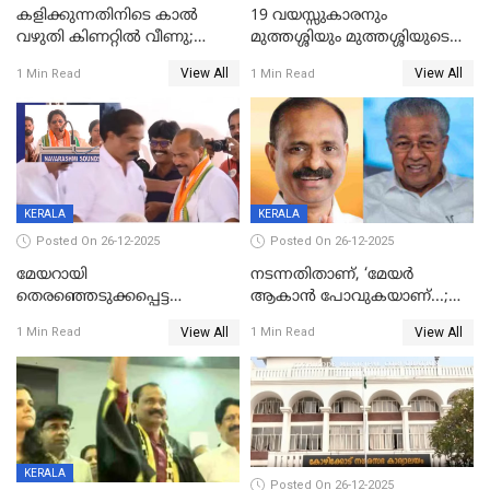
കളിക്കുന്നതിനിടെ കാൽ
19 വയസ്സുകാരനും
വഴുതി കിണറ്റിൽ വീണു;
മുത്തശ്ശിയും മുത്തശ്ശിയുടെ
ഒന്നര വയസ്സുകാരന്
സഹോദരിയും വീട്ടിൽ തൂങ്ങി
View All
View All
1 Min Read
1 Min Read
ദാരുണാന്ത്യം
മരിച്ചനിലയിൽ
KERALA
KERALA
Posted On 26-12-2025
Posted On 26-12-2025
മേയറായി
നടന്നതിതാണ്, ‘മേയർ
തെരഞ്ഞെടുക്കപ്പെട്ട
ആകാൻ പോവുകയാണ്...;
ശേഷമുള്ള പി ഇന്ദിരയുടെ
ആവട്ടെ, അഭിനന്ദനങ്ങൾ’;
View All
View All
1 Min Read
1 Min Read
ആദ്യ വോട്ട് അസാധു; കണ്ണൂർ
മുഖ്യമന്ത്രിയുടെ ഓഫീസ്
ഡെപ്യൂട്ടി മേയർ സ്ഥാനത്ത്
തന്നെ വിശദീകരിയ്ക്കുന്നു;
താഹിറിന് വിജയം
സത്യമിതാണ്
KERALA
Posted On 26-12-2025