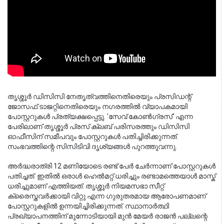
തൃശ്ശൂർ ഡിസിസി നേതൃത്വത്തിനെതിരെയും പ്രസിഡന്റ് 
ജോസഫ് ടാജറ്റിനെതിരെയും നഗരത്തിൽ വ്യാപകമായി 
പോസ്റ്ററുകൾ പ്രത്യക്ഷപ്പെട്ടു. 'സേവ് കോൺഗ്രസ്' എന്ന 
പേരിലാണ് തൃശ്ശൂർ പ്രസ് ക്ലബ് പരിസരത്തും ഡിസിസി 
ഓഫീസിന് സമീപവും പോസ്റ്ററുകൾ പതിച്ചിരിക്കുന്നത്. 
സംഭവത്തിന്റെ സിസിടിവി ദൃശ്യങ്ങൾ പുറത്തുവന്നു.
അർദ്ധരാത്രി 12 മണിയോടെ രണ്ട് പേർ ചേർന്നാണ് പോസ്റ്ററുകൾ
പതിച്ചത്. ഇതിൽ ഒരാൾ ഹെൽമറ്റ് ധരിച്ചും രണ്ടാമത്തെയാൾ മാസ്ക്
ധരിച്ചുമാണ് എത്തിയത്. തൃശ്ശൂർ നിയമസഭാ സീറ്റ്
ക്രൈസ്തവർക്കായി വിറ്റു എന്ന ഗുരുതരമായ ആരോപണമാണ്
പോസ്റ്ററുകളിൽ ഉന്നയിച്ചിരിക്കുന്നത്. സ്ഥാനാർത്ഥി
പ്രഖ്യാപനത്തിന് മുന്നോടിയായി മുൻ മേയർ രാജൻ പല്ലന്റെ