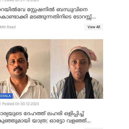
റെയിൽവേ സ്റ്റേഷനിൽ ബന്ധുവിനെ
ൊണ്ടാക്കി മടങ്ങുന്നതിനിടെ ടോറസ്സ്
ോറി സ്കൂട്ടറിൽ ഇടിച്ചു : യുവതിക്ക്
 Min Read
View All
ാരുണാന്ത്യം
KERALA
Posted On 30-12-2025
ാര്യയുടെ ദേഹത്ത് ലഹരി ഒളിപ്പിച്ച്
കുഞ്ഞുമായി യാത്ര; ഓട്ടോ വളഞ്ഞ്
ദമ്പതികളെ പിടികൂടി പൊലീസ്