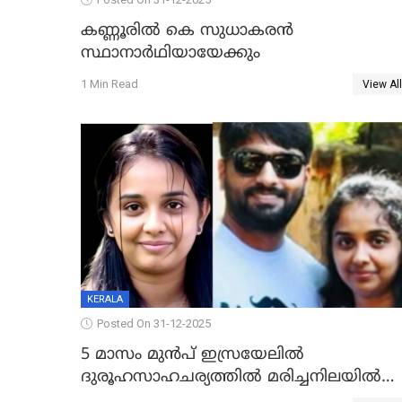
കണ്ണൂരിൽ കെ സുധാകരൻ
സ്ഥാനാർഥിയായേക്കും
1 Min Read
View All
KERALA
Posted On 31-12-2025
5 മാസം മുൻപ് ഇസ്രയേലിൽ
ദുരൂഹസാഹചര്യത്തിൽ മരിച്ചനിലയിൽ
കണ്ടെത്തിയ മലയാളി യുവാവിന്റെ