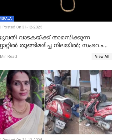
KERALA
Posted On 31-12-2025
യുവതി വാടകയ്ക്ക് താമസിക്കുന്ന
്ലാറ്റില്‍ തൂങ്ങിമരിച്ച നിലയില്‍; സംഭവം
കൈതപ്പൊയിലില്‍
 Min Read
View All
Posted On 31-12-2025