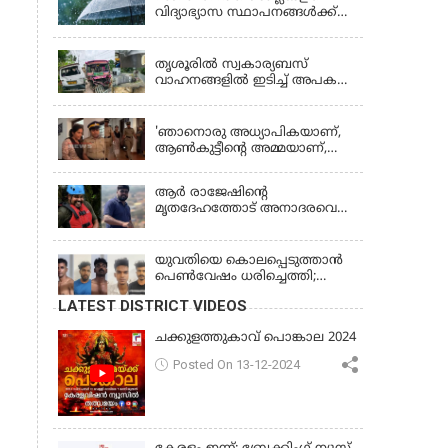
വിദ്യാഭ്യാസ സ്ഥാപനങ്ങൾക്ക്
നാളെ (വെള്ളിയാഴ്ച) അവധി
KERALA
തൃശൂരിൽ സ്വകാര്യബസ്
വാഹനങ്ങളില്‍ ഇടിച്ച് അപകടം:
18കാരി ഉൾപ്പെടെ രണ്ട് മരണം,
KERALA
പത്തോളം പേർക്ക് പരിക്ക്
'ഞാനൊരു അധ്യാപികയാണ്,
ആണ്‍കുട്ടീന്റെ അമ്മയാണ്‌,
MDMA കൊടുത്തിട്ടില്ല; കീർത്തന
മാധ്യമങ്ങളോട്; പൊലീസ്
ആര്‍ രാജേഷിന്റെ
കസ്റ്റഡിയിൽ വിട്ട് കോടതി,
മൃതദേഹത്തോട് അനാദരവെന്ന്
ജാമ്യാപേക്ഷ തള്ളി
പരാതി; ആംബുലന്‍സ്
ക്രമീകരണത്തില്‍ ഗുരുതര
വീഴ്ച; മൃതദേഹം ചാവക്കാട്
യുവതിയെ കൊലപ്പെടുത്താൻ
വരെ എത്തിച്ചത് ഫ്രീസര്‍
പെൺവേഷം ധരിച്ചെത്തി;
സംവിധാനം ഇല്ലാതെയെന്നും
അഞ്ചംഗ സംഘം പിടിയിൽ
LATEST DISTRICT VIDEOS
ആരോപണം
ചക്കുളത്തുകാവ് പൊങ്കാല 2024
Posted On 13-12-2024