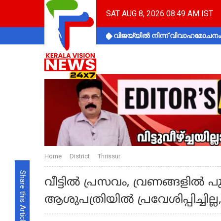
SAT AUG 8, 2026 08:49 AM IST
വിജയ്‌യിൽ നിന്ന് വിവാഹമോചനം 
Home
District
Thrissur
Share this Article
വീട്ടിൽ പ്രസവം, വ്രണങ്ങളിൽ പു
ആശുപത്രിയിൽ പ്രവേശിപ്പിച്ചില്ല,