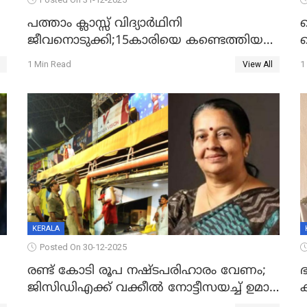
പത്താം ക്ലാസ്സ് വിദ്യാര്‍ഥിനി
ജീവനൊടുക്കി;15കാരിയെ കണ്ടെത്തിയത്
ക
കിടപ്പുമുറിയില്‍ തൂങ്ങി മരിച്ച നിലയിൽ
ല
1 Min Read
1
View All
ദ
KERALA
Posted On 30-12-2025
രണ്ട് കോടി രൂപ നഷ്ടപരിഹാരം വേണം;
ഭ
ജിസിഡിഎക്ക് വക്കീൽ നോട്ടീസയച്ച് ഉമാ
തോമസ്