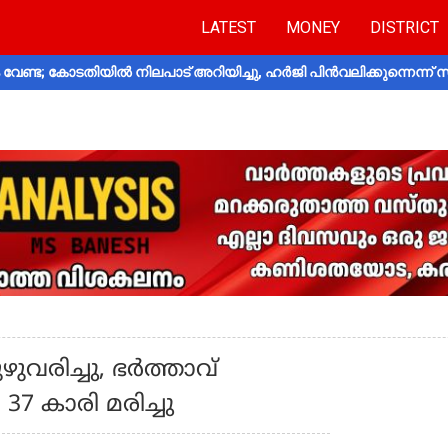
LATEST
MONEY
DISTRICT
വേണ്ട; കോടതിയിൽ നിലപാട് അറിയിച്ചു, ഹർജി പിൻവലിക്കുന്നെന്ന്
ഴുവരിച്ചു, ഭർത്താവ്
 37 കാരി മരിച്ചു