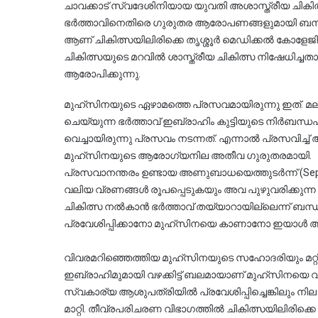
ചാവക്കാട് സ്വദേശിനിയായ യുവതി അശാസ്ത്രീയ ചികിത്
ഭർത്താവിനെതിരെ ഗുരുതര ആരോപണങ്ങളുമായി ബന്ധുക്കൾ. ച
ആണ് ചികിത്സയിലിരിക്കെ തൃശ്ശൂർ മെഡിക്കൽ കോളേജിൽ
ചികിത്സയുടെ മറവിൽ ശാസ്ത്രീയ ചികിത്സ നിഷേധിച്ച
ആരോപിക്കുന്നു.
മുഹ്‌സിനയുടെ ഏഴാമത്തെ പ്രസവമായിരുന്നു ഇത്. മലപ്പുറം ജില്ലയിൽ അക്യുപഞ്ചർ പ്രാക്ടീസ് 
ചെയ്യുന്ന ഭർത്താവ് ഇബ്രാഹിം കുട്ടിയുടെ നിർബന്ധപ
വെച്ചായിരുന്നു പ്രസവം നടന്നത്. എന്നാൽ പ്രസവിച്ച് 
മുഹ്‌സിനയുടെ ആരോഗ്യനില അതീവ ഗുരുതരമായി.
പ്രസവാനന്തരം ഉണ്ടായ അണുബാധയെത്തുടർന്ന് (Sepsis) മുഹ്‌സിനയുടെ ശരീരം തളർന്
വലിയ വ്രണങ്ങൾ രൂപപ്പെടുകയും അവ പുഴുവരിക്കുന്ന
ചികിത്സ നൽകാൻ ഭർത്താവ് തയ്യാറായില്ലെന്ന് ബന്ധുക
പ്രവേശിപ്പിക്കാനോ മുഹ്‌സിനയെ കാണാനോ ഇ
വിവരമറിഞ്ഞെത്തിയ മുഹ്‌സിനയുടെ സഹോദരിയും മറ്റ് ബന്ധുക്കളും ചേർന്ന് കഴിഞ്ഞ മാർച്ച് 18-ന് 
ഇബ്രാഹിമുമായി വഴക്കിട്ട് ബലമായാണ് മുഹ്‌സിനയെ വീട്ടിൽ നിന്നും പുറത്തെത്തിച്ചത്. ആദ്യം തൃശ്ശൂരിലെ 
സ്വകാര്യ ആശുപത്രിയിൽ പ്രവേശിപ്പിച്ചെങ്കിലും ന