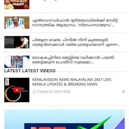
KERALA
എന്‍ഡോസള്‍ഫാന്‍ ദുരിതബാധിതർക്ക് നേരിട്ട്
സാമ്പത്തിക ആശ്വാസം; 'സ്‌നേഹസാന്ത്വനം'
പദ്ധതി പ്രവർത്തനങ്ങൾക്ക് 14.40 കോടിയുടെ
KERALA
ഭരണാനുമതി
പിന്തുണ വേണ്ട, പിന്നില്‍ നിന്ന് കുത്തരുത്;
ശത്രുവിനെക്കാള്‍ വലിയ ശ്രതുവായാണ് എന്നെ
കണ്ടത്; എം വി ജയരാജനെതിരെ അര്‍ജുന്‍
ആയങ്കി
ലോകകപ്പിനിടെ മെസ്സിയെ വധിക്കാൻ പദ്ധതി;
ഞെട്ടിക്കുന്ന പൊലീസ് സുരക്ഷാ
രേഖകള്‍;ആറായിരത്തിലധികം ഭീഷണി
LATEST LATEST VIDEOS
സന്ദേശങ്ങൾ ലഭിച്ചെന്ന് ഫ്രഞ്ച് റഫറി
KERALAVISION NEWS MALAYALAM 24X7 LIVE:
KERALA UPDATES & BREAKING NEWS
Posted On 03-01-2023