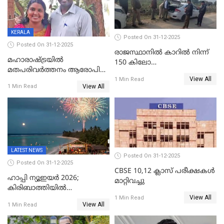
ഇന്റലിജൻസ് ഐജി
KERALA
Posted On 31-12-2025
Posted On 31-12-2025
രാജസ്ഥാനിൽ കാറിൽ നിന്ന്
മഹാരാഷ്ട്രയിൽ
150 കിലോ
മതപരിവർത്തനം ആരോപിച്ചു
സ്ഫോടകവസ്തുക്കൾ
View All
അറസ്റ്റിലായ മലയാളി
1 Min Read
പിടികൂടി
View All
1 Min Read
വൈദികനും ഭാര്യയ്ക്കും
ഉൾപ്പെടെ 11പേർക്കും ജാമ്യം
LATEST NEWS
Posted On 31-12-2025
Posted On 31-12-2025
CBSE 10,12 ക്ലാസ് പരീക്ഷകള്‍
ഹാപ്പി ന്യൂഇയർ 2026;
മാറ്റിവച്ചു
കിരിബാത്തിയിൽ
View All
പുതുവർഷമെത്തി
1 Min Read
View All
1 Min Read