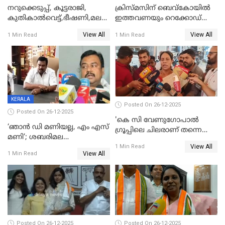
നറുക്കെടുപ്പ്, കൂട്ടരാജി,
ക്രിസ്മസിന് ബെവ്‌കോയിൽ
കുതികാൽവെട്ട്,ഭീഷണി,മലബാറിലാകട്ടെ
ഇത്തവണയും റെക്കോഡ്
ട്വിസ്റ്റോട് ട്വിസ്റ്റും; അടിമുടി
വിൽപ്പന;കഴിഞ്ഞവർഷത്തേക്ക
View All
View All
1 Min Read
1 Min Read
നാടകീയമായി പഞ്ചായത്ത്
53 കോടി രൂപയുടെ അധിക
പ്രസിഡന്‍റ് തെരഞ്ഞെടുപ്പ്
വിൽപ്പന; മലയാളി കുടിച്ചു
തീർത്തത് 333 കോടിയുടെ
മദ്യം
KERALA
Posted On 26-12-2025
Posted On 26-12-2025
'കെ സി വേണുഗോപാല്‍
‘ഞാൻ ഡി മണിയല്ല, എം എസ്
ഗ്രൂപ്പിലെ ചിലരാണ് തന്നെ
മണി’; ശബരിമല
തഴഞ്ഞത്'; ലാലി ജെയിംസ്
View All
സ്വർണക്കവർച്ചയുമായി ഒരു
1 Min Read
View All
1 Min Read
ബന്ധവും ഇല്ലെന്ന് എസ്ഐടി
ചോദ്യം ചെയ്ത ദിണ്ടിഗലിലെ
വ്യവസായി
Posted On 26-12-2025
Posted On 26-12-2025