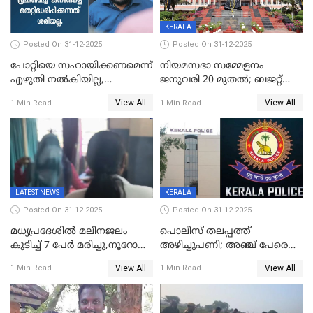
KERALA
Posted On 31-12-2025
Posted On 31-12-2025
പോറ്റിയെ സഹായിക്കണമെന്ന്
നിയമസഭാ സമ്മേളനം
എഴുതി നൽകിയില്ല,
ജനുവരി 20 മുതല്‍; ബജറ്റ്
ജനങ്ങളെ
അവതരണം അവസാനവാരം;
View All
View All
1 Min Read
1 Min Read
തെറ്റിദ്ധരിപ്പിക്കരുത്,
മന്ത്രിസഭാ
സാങ്കൽപ്പിക കഥകൾ
യോഗതീരുമാനങ്ങൾ
പ്രചരിപ്പിക്കുന്നുവെന്നും
കടകംപള്ളി സുരേന്ദ്രൻ
LATEST NEWS
KERALA
Posted On 31-12-2025
Posted On 31-12-2025
മധ്യപ്രദേശിൽ മലിനജലം
പൊലീസ് തലപ്പത്ത്
കുടിച്ച് 7 പേർ മരിച്ചു,നൂറോളം
അഴിച്ചുപണി; അഞ്ച് പേരെ
പേർ ഗുരുതരാവസ്ഥയിൽ
ഐജി റാങ്കിലേക്ക്
View All
View All
1 Min Read
1 Min Read
ഉയർത്തി,അജിതാ ബീഗം
ക്രൈംബ്രാഞ്ച് ഐജി,
എസ്.ശ്യാംസുന്ദർ