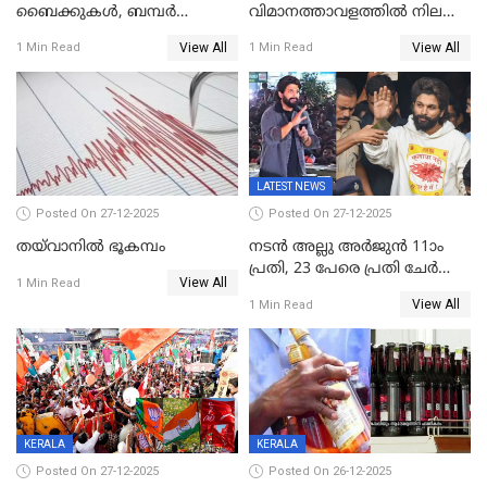
ബൈക്കുകൾ, ബമ്പർ
വിമാനത്താവളത്തില്‍ നിലത്ത്
സമ്മാനമായി EV കാർ
വീണ് വിജയ്
View All
View All
1 Min Read
1 Min Read
ഉൾപ്പെടെ 2 കോടി രൂപയുടെ
സമ്മാനങ്ങളുമായി
കേരളവിഷൻ ബ്രോഡ്ബാൻഡ്
കണക്ട്&വിൻ
LATEST NEWS
Posted On 27-12-2025
Posted On 27-12-2025
തയ്‌വാനിൽ ഭൂകമ്പം
നടൻ അല്ലു അർജുൻ 11ാം
പ്രതി, 23 പേരെ പ്രതി ചേർത്ത്
View All
1 Min Read
കുറ്റപത്രം സമർപ്പിച്ചു
View All
1 Min Read
KERALA
KERALA
Posted On 27-12-2025
Posted On 26-12-2025