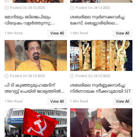
Posted On 24-12-2025
Posted On 24-12-2025
മോദിയും ബിജെപിയും
ശബരിമല സ്വര്‍ണക്കവര്‍ച്ച
വിദ്വേഷം വളർത്തുന്നു;
കേസ്; ബെല്ലാരിയിലെ
പ്രതിഷേധവിമായി
ജ്വല്ലറിയില്‍ പരിശോധന
View All
View All
1 Min Read
1 Min Read
കോൺഗ്രസ്
Posted On 24-12-2025
Posted On 24-12-2025
പി ടി കുഞ്ഞുമുഹമ്മദിന്
ശബരിമല സ്വര്‍ണ്ണക്കവര്‍ച്ച;
അറസ്റ്റ് ചെയ്ത് ജാമ്യത്തില്‍
നിർണായക നീക്കവുമായി SIT
വിട്ടു
View All
View All
1 Min Read
1 Min Read