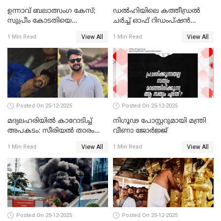
ഉന്നാവ് ബലാത്സംഗ കേസ്;
ഡൽഹിയിലെ കത്തീഡ്രൽ
സുപ്രീം കോടതിയെ
ചർച്ച് ഓഫ് റിഡംപ്ഷൻ
സമീപിക്കാനൊരുങ്ങി
സന്ദർശിച്ച് പ്രധാനമന്ത്രി
View All
View All
1 Min Read
1 Min Read
അതിജീവിത
Posted On 25-12-2025
Posted On 25-12-2025
മദ്യലഹരിയിൽ കാറോടിച്ച്
നിഗൂഢ പോസ്റ്ററുമായി മന്ത്രി
അപകടം: സീരിയൽ താരം
വീണാ ജോർജ്ജ്
സിദ്ധാർത്ഥ് പ്രഭുവിനെതിരെ
View All
View All
1 Min Read
1 Min Read
കേസെടുത്തു
Posted On 25-12-2025
Posted On 25-12-2025