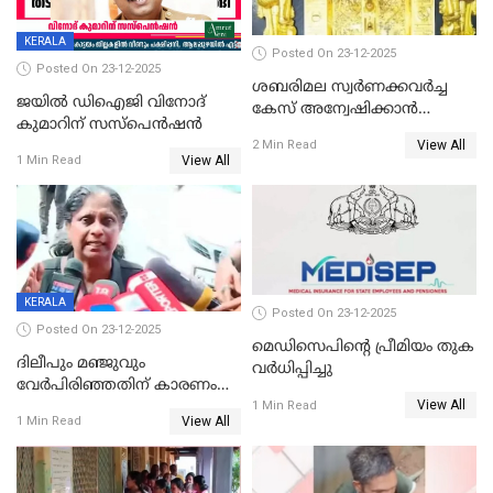
KERALA
Posted On 23-12-2025
Posted On 23-12-2025
ശബരിമല സ്വര്‍ണക്കവര്‍ച്ച
ജയിൽ ഡിഐജി വിനോദ്
കേസ് അന്വേഷിക്കാന്‍
കുമാറിന് സസ്പെൻഷൻ
തയ്യാറെന്ന് CBI
View All
2 Min Read
View All
1 Min Read
KERALA
Posted On 23-12-2025
Posted On 23-12-2025
മെഡിസെപിന്റെ പ്രീമിയം തുക
ദിലീപും മഞ്ജുവും
വർധിപ്പിച്ചു
വേർപിരിഞ്ഞതിന് കാരണം
View All
ദിലീപ് മഞ്ജുവിന് നൽകിയ ആ
1 Min Read
View All
1 Min Read
പഴയ മൊബൈലിൽ നിന്ന്
കണ്ടെത്തിയ ചാറ്റിൽ
നിന്നാണ്; എട്ടാം പ്രതിക്ക്