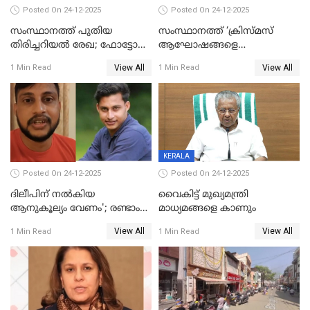
Posted On 24-12-2025
Posted On 24-12-2025
സംസ്ഥാനത്ത് പുതിയ
സംസ്ഥാനത്ത് ‘ക്രിസ്മസ്
തിരിച്ചറിയല്‍ രേഖ; ഫോട്ടോ
ആഘോഷങ്ങളെ
പതിപ്പിച്ച നേറ്റിവിറ്റി കാര്‍ഡ്
കടന്നാക്രമിയ്ക്കുന്നു; എല്ലാ
View All
View All
1 Min Read
1 Min Read
നല്‍കുമെന്ന് മുഖ്യമന്ത്രി; SIR
ആക്രമണങ്ങൾക്കും പിന്നിലും
ഹെല്‍പ് ഡസ്‌കുകള്‍
സംഘപരിവാർ’; മുഖ്യമന്ത്രി
ആരംഭിക്കാന്‍ മന്ത്രിസഭാ
യോഗ തീരുമാനം
KERALA
Posted On 24-12-2025
Posted On 24-12-2025
ദിലീപിന് നല്‍കിയ
വൈകിട്ട് മുഖ്യമന്ത്രി
ആനുകൂല്യം വേണം'; രണ്ടാം
മാധ്യമങ്ങളെ കാണും
പ്രതി മാര്‍ട്ടിന്‍
View All
View All
1 Min Read
1 Min Read
ഹൈക്കോടതിയില്‍