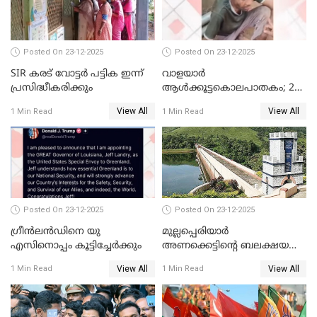
മോട്ടീവ് ഉണ്ടായിരുന്നെന്നും
അഡ്വ. ടി.ബി മിനി
Posted On 23-12-2025
Posted On 23-12-2025
SIR കരട് വോട്ടര്‍ പട്ടിക ഇന്ന്
വാളയാർ
പ്രസിദ്ധീകരിക്കും
ആൾക്കൂട്ടകൊലപാതകം; 2
പേർ കൂടി കസ്റ്റഡിയിൽ
View All
View All
1 Min Read
1 Min Read
Posted On 23-12-2025
Posted On 23-12-2025
ഗ്രീന്‍ലന്‍ഡിനെ യു
മുല്ലപ്പെരിയാര്‍
എസിനൊപ്പം കൂട്ടിച്ചേര്‍ക്കും
അണക്കെട്ടിന്റെ ബലക്ഷയ
നിര്‍ണയം; പരിശോധന ഇന്ന്
View All
View All
1 Min Read
1 Min Read
തുടങ്ങും