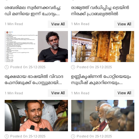
ശബരിമല സ്വര്‍ണക്കവര്‍ച്ച;
രാജ്യത്ത് വര്‍ധിപ്പിച്ച ട്രെയിന്‍
ഡി മണിയെ ഇന്ന് ചോദ്യം
നിരക്ക് പ്രാബല്യത്തില്‍
ചെയ്യും
View All
View All
1 Min Read
1 Min Read
Posted On 25-12-2025
Posted On 25-12-2025
രൂക്ഷമായ ഭാഷയിൽ വിവാദ
ഉണ്ണികൃഷ്ണന്‍ പോറ്റിയെയും
ഫേസ്ബുക്ക് പോസ്റ്റുമായി
സുധീഷ് കുമാറിനെയും
നടൻ വിനായകൻ
വീണ്ടും ചോദ്യം ചെയ്ത് SIT
View All
View All
1 Min Read
1 Min Read
Posted On 25-12-2025
Posted On 25-12-2025