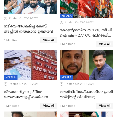
KERALA
Posted On 23-12-2025
Posted On 22-12-2025
നടിയെ ആക്രമിച്ച കേസ്;
കോൺഗ്രസിന് 29.17%, സി പി
അപ്പീൽ നൽകാൻ ഉത്തരവ്
ഐ എം - 27.16%; ബിജെപി
View All
20% കടന്നത്
1 Min Read
View All
1 Min Read
തിരുവനന്തപുരത്ത് മാത്രം,
തദ്ദേശത്തിലെ യഥാർത്ഥ
കണക്ക് പുറത്ത്
KERALA
KERALA
Posted On 22-12-2025
Posted On 22-12-2025
തീയതി നീട്ടണം; SIRൽ
അതിജീവിതയ്‌ക്കെതിരെ പ്രതി
തെരഞ്ഞെടുപ്പ് കമ്മീഷന്
മാർട്ടിന്റെ വീഡിയോ;
കത്തയച്ച് കേരളം
പ്രചരിപ്പിച്ച മൂന്നുപേർ
View All
View All
1 Min Read
1 Min Read
അറസ്റ്റിൽ; നൂറോളം
സൈറ്റുകളിൽ നിന്നും