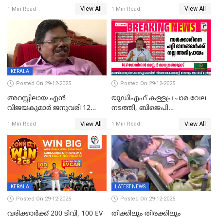
സരിതയുടെയും
എടുക്കുന്നതിനിടെ
View All
View All
1 Min Read
1 Min Read
മൊഴിയെടുത്തു
വധശ്രമക്കേസ് പ്രതി
വിലങ്ങുമായി രക്ഷപ്പെട്ടു;
വ്യാപക തെരച്ചിൽ
KERALA
Posted On 29-12-2025
Posted On 29-12-2025
അറസ്റ്റിലായ എൻ
യുഡിഎഫ് കള്ളപ്രചാര വേല
വിജയകുമാർ ജനുവരി 12
നടത്തി, ബിജെപി
വരെ റിമാൻഡിൽ;
ഹിന്ദുവർഗീയത പ്രചരിപ്പിച്ചു,
View All
View All
1 Min Read
1 Min Read
ജാമ്യാപേക്ഷ ഈ മാസം 31ന്
ശബരിമല അത്ര
പരിഗണിക്കും
തിരിച്ചടിയായില്ല,സർക്കാരിനെക്കുറ
ജനങ്ങൾക്ക് മികച്ച
അഭിപ്രായം, എല്‍ഡിഎഫ്
അധികാരം നിലനിര്‍ത്തും,
ലോക്സഭ
തെരഞ്ഞെടുപ്പിനേക്കാൾ 17
KERALA
LATEST NEWS
ലക്ഷം വോട്ട് ലഭിച്ചു
Posted On 29-12-2025
Posted On 29-12-2025
വരിക്കാർക്ക് 200 ടിവി, 100 EV
തിക്കിലും തിരക്കിലും