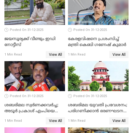
Posted On 31-12-2025
Posted On 31-12-2025
ജയസൂര്യക്ക് വീണ്ടും ഇഡി
കേരളവിഷനെ പ്രശംസിച്ച്
നോട്ടീസ്
മന്ത്രി കെബി ഗണേഷ് കുമാര്‍
View All
View All
1 Min Read
1 Min Read
Posted On 31-12-2025
Posted On 31-12-2025
ശബരിമല സ്വര്‍ണക്കവര്‍ച്ച;
ശബരിമല യുവതി പ്രവേശനം;
അടൂര്‍ പ്രകാശ് എംപിയെ
പരിഗണിക്കാന്‍ ഭരണഘടന
ചോദ്യം ചെയ്യാൻ SIT
ബെഞ്ച്
View All
View All
1 Min Read
1 Min Read