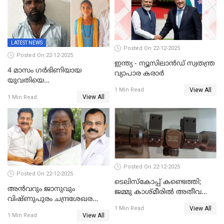
വിഡിയോ നീക്കം ചെയ്യാനും
പൊലീസ്
LATEST NEWS
Posted On 22-12-2025
Posted On 22-12-2025
ഇന്ത്യ - ന്യൂസിലാൻഡ് സ്വതന്ത്ര
4 മാസം ഗർഭിണിയായ
വ്യാപാര കരാർ
യുവതിയെ
View All
വെട്ടിക്കൊലപ്പെടുത്തി
1 Min Read
View All
1 Min Read
പിതാവും സഹോദരനും;
ദുരഭിമാനക്കൊലയിൽ
നടുങ്ങി കർണാടക
Posted On 22-12-2025
Posted On 22-12-2025
ടെലിസ്‌കോപ്പ് കണ്ടെത്തി;
അൻവറും ജാനുവും
ജമ്മു കാശ്മീരില്‍ അതീവ
വിഷ്ണുപുരം ചന്ദ്രശേഖരന്റെ
ജാഗ്രത നിര്‍ദ്ദേശം
View All
പാർട്ടിയും UDF
1 Min Read
View All
1 Min Read
അസോസിയേറ്റ് അംഗങ്ങൾ;