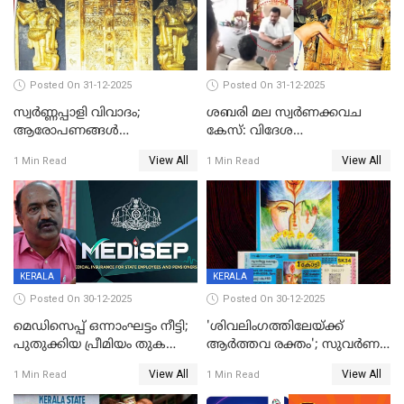
Posted On 31-12-2025
Posted On 31-12-2025
സ്വർണ്ണപ്പാളി വിവാദം;
ശബരി മല സ്വർണക്കവച
ആരോപണങ്ങൾ
കേസ്: വിദേശ
അവസാനിക്കുന്നില്ല
വ്യവസായിയുടെ ആരോപണം
View All
View All
1 Min Read
1 Min Read
നിഷേധിച്ച് ഡി മണി
KERALA
KERALA
Posted On 30-12-2025
Posted On 30-12-2025
മെഡിസെപ്പ് ഒന്നാംഘട്ടം നീട്ടി;
'ശിവലിംഗത്തിലേയ്ക്ക്
പുതുക്കിയ പ്രീമിയം തുക
ആര്‍ത്തവ രക്തം'; സുവര്‍ണ
ഈടാക്കുക ജനുവരി 31
കേരളം ലോട്ടറിയിലെ
View All
View All
1 Min Read
1 Min Read
മുതൽ
ചിത്രത്തിനെതിരെ ഹിന്ദു
ഐക്യവേദി പരാതി നൽകി