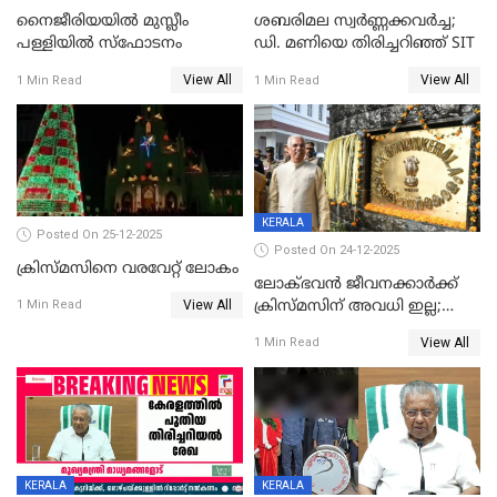
നൈജീരിയയിൽ മുസ്ലീം
ശബരിമല സ്വര്‍ണ്ണക്കവര്‍ച്ച;
പള്ളിയില്‍ സ്‌ഫോടനം
ഡി. മണിയെ തിരിച്ചറിഞ്ഞ് SIT
View All
View All
1 Min Read
1 Min Read
KERALA
Posted On 25-12-2025
Posted On 24-12-2025
ക്രിസ്മസിനെ വരവേറ്റ് ലോകം
ലോക്ഭവൻ ജീവനക്കാർക്ക്
View All
ക്രിസ്മസിന് അവധി ഇല്ല;
1 Min Read
ഹാജരാവാൻ ഉത്തരവ്
View All
1 Min Read
KERALA
KERALA