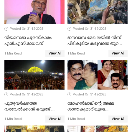
Posted On 31-12-2025
Posted On 31-12-2025
നിയമസഭാ പുരസ്‌കാരം
ജനവാസ മേഖലയിൽ നിന്ന്
എൻ.എസ്.മാധവന്
പിടികൂടിയ കടുവയെ തുറന്നു
വിട്ടു
View All
View All
1 Min Read
1 Min Read
Posted On 31-12-2025
Posted On 31-12-2025
പുതുവര്‍ഷത്തെ
മോഹന്‍ലാലിന്റെ അമ്മ
വരവേല്‍ക്കാന്‍ ഒരുങ്ങി
ശാന്തകുമാരിയുടെ
ലോകം
സംസ്‌കാരം ഇന്ന്
View All
View All
1 Min Read
1 Min Read