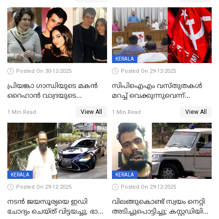
സന്നിധാനത്ത് വൻ
പ്രവര്‍ത്തനാനുമതി
ഭക്തജനത്തിരക്ക്
KERALA
Posted On 30-12-2025
Posted On 29-12-2025
പ്രിയങ്കാ ​ഗാന്ധിയുടെ മകൻ
സിപിഐഎം വസ്തുതകൾ
റൈഹാൻ വാദ്രയുടെ
മറച്ച് വെക്കുന്നുവെന്ന്
വിവാഹനിശ്ചയം
സിപിഐ, 'പത്മകുമാറിനെ
View All
View All
1 Min Read
1 Min Read
കഴിഞ്ഞതായി റിപ്പോർട്ട്
സംരക്ഷിച്ചത്
തിരിച്ചടിച്ചു',വെള്ളാപ്പള്ളിയെ
ന്യായീകരിക്കുന്നതിലും
CPIഎക്സിക്യൂട്ടീവിൽ
വിമർശനം
KERALA
KERALA
Posted On 29-12-2025
Posted On 29-12-2025
നടൻ ജയസൂര്യയെ ഇഡി
വിലങ്ങുകൊണ്ട് സ്വയം നെറ്റി
ചോദ്യം ചെയ്ത് വിട്ടയച്ചു, ഭാര്യ
അടിച്ചുപൊട്ടിച്ചു; കസ്റ്റഡിയിൽ