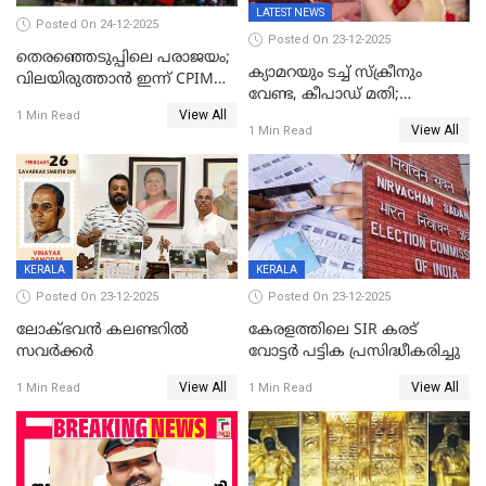
LATEST NEWS
Posted On 24-12-2025
Posted On 23-12-2025
തെരഞ്ഞെടുപ്പിലെ പരാജയം;
ക്യാമറയും ടച്ച് സ്ക്രീനും
വിലയിരുത്താന്‍ ഇന്ന് CPIM
വേണ്ട, കീപാഡ് മതി;
യോഗം
View All
സ്ത്രീകൾക്ക് സ്മാർട്ട് ഫോൺ
1 Min Read
View All
1 Min Read
വിലക്കി രാജ്യത്തെ ഒരു
പഞ്ചായത്ത്
KERALA
KERALA
Posted On 23-12-2025
Posted On 23-12-2025
ലോക്ഭവൻ കലണ്ടറിൽ
കേരളത്തിലെ SIR കരട്
സവർക്കർ
വോട്ടര്‍ പട്ടിക പ്രസിദ്ധീകരിച്ചു
View All
View All
1 Min Read
1 Min Read