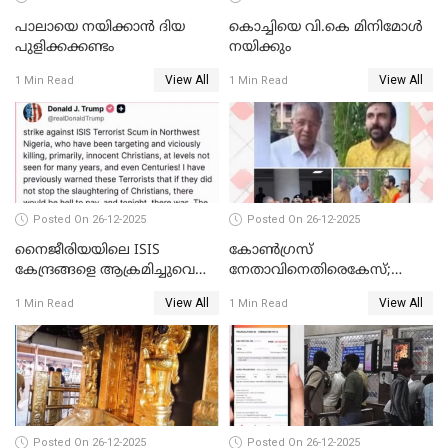
പാലായെ നയിക്കാന്‍ ദിയ
കൊച്ചിയെ വി.കെ മിനിമോള്‍
പുളിക്കക്കണ്ടം
നയിക്കും
View All
View All
1 Min Read
1 Min Read
Posted On 26-12-2025
Posted On 26-12-2025
നൈജീരിയയിലെ ISIS
കോണ്‍ഗ്രസ്
കേന്ദ്രങ്ങളെ ആക്രമിച്ചുവെന്ന്
നേതാവിനെതിരെകേസ്;
ട്രംപ്
മുഖ്യമന്ത്രിയും ഉണ്ണികൃഷ്ണന്‍
View All
View All
1 Min Read
1 Min Read
പോറ്റിയും ഒപ്പമുള്ള AI ചിത്രം
പങ്കുവെച്ചു
Posted On 26-12-2025
Posted On 26-12-2025