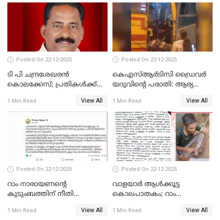
അസോസിയേറ്റ്
അംഗമാകാനില്ലെന്നും
UDFലേക്കില്ലെന്നും
വിഷ്ണുപുരം ചന്ദ്രശേഖരൻ
Posted On 22-12-2025
Posted On 22-12-2025
ടി പി ചന്ദ്രശേഖരന്‍
കെഎസ്ആർടിസി ഡ്രൈവർ
കൊലക്കേസ്; പ്രതികള്‍ക്ക്
യദുവിന്റെ പരാതി: ആര്യ
വീണ്ടും പരോള്‍
രാജേന്ദ്രനും സച്ചിൻ ദേവിനും
View All
View All
1 Min Read
1 Min Read
കോടതി നോട്ടീസ്
Posted On 22-12-2025
Posted On 22-12-2025
റാം നാരായണന്റെ
വാളയാർ ആൾക്കൂട്ട
കുടുംബത്തിന് നീതി
കൊലപാതകം; റാം
ഉറപ്പാക്കും; പിണറായി
നാരായണൻ നേരിട്ടത് ക്രൂര
View All
View All
1 Min Read
1 Min Read
വിജയന്‍
പീഡനം