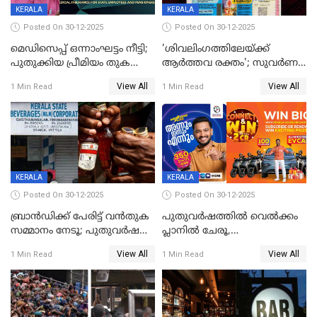
KERALA
KERALA
Posted On 30-12-2025
Posted On 30-12-2025
മെഡിസെപ്പ് ഒന്നാംഘട്ടം നീട്ടി;
'ശിവലിംഗത്തിലേയ്ക്ക്
പുതുക്കിയ പ്രീമിയം തുക
ആര്‍ത്തവ രക്തം'; സുവര്‍ണ
ഈടാക്കുക ജനുവരി 31
കേരളം ലോട്ടറിയിലെ
View All
View All
1 Min Read
1 Min Read
മുതൽ
ചിത്രത്തിനെതിരെ ഹിന്ദു
ഐക്യവേദി പരാതി നൽകി
KERALA
KERALA
Posted On 30-12-2025
Posted On 30-12-2025
ബ്രാൻഡിക്ക് പേരിട്ട് വൻതുക
പുതുവർഷത്തിൽ വെൽക്കം
സമ്മാനം നേടൂ; പുതുവർഷ
പ്ലാനിൽ ചേരൂ,
ഓഫറുമായി ബെവ്‌കോ
350എംപിപിഎസ് വേഗതയിൽ
View All
View All
1 Min Read
1 Min Read
ഇന്റർനെറ്റും ഒപ്പം കീയുടെ
മെഗാ പ്ലാൻ സൗജന്യം; ഒപ്പം
വരിക്കാർക്ക് 200 ടിവി, 100 EV
ബൈക്കുകൾ, ബമ്പർ
സമ്മാനമായി EV കാർ