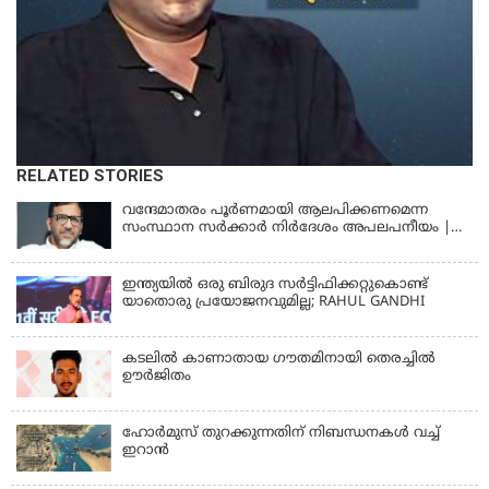
RELATED STORIES
വന്ദേമാതരം പൂര്‍ണമായി ആലപിക്കണമെന്ന
സംസ്ഥാന സര്‍ക്കാര്‍ നിര്‍ദേശം അപലപനീയം |
JAMAAT-E-ISLAMI
ഇന്ത്യയില്‍ ഒരു ബിരുദ സര്‍ട്ടിഫിക്കറ്റുകൊണ്ട്
യാതൊരു പ്രയോജനവുമില്ല; RAHUL GANDHI
കടലിൽ കാണാതായ ഗൗതമിനായി തെരച്ചിൽ
ഊർജിതം
ഹോര്‍മുസ് തുറക്കുന്നതിന് നിബന്ധനകള്‍ വച്ച്
ഇറാന്‍