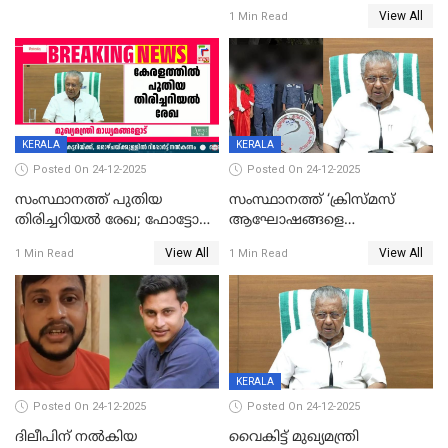
ഹാജരാവാൻ ഉത്തരവ്
View All
1 Min Read
KERALA
KERALA
Posted On 24-12-2025
Posted On 24-12-2025
സംസ്ഥാനത്ത് പുതിയ
സംസ്ഥാനത്ത് ‘ക്രിസ്മസ്
തിരിച്ചറിയല്‍ രേഖ; ഫോട്ടോ
ആഘോഷങ്ങളെ
പതിപ്പിച്ച നേറ്റിവിറ്റി കാര്‍ഡ്
കടന്നാക്രമിയ്ക്കുന്നു; എല്ലാ
View All
View All
1 Min Read
1 Min Read
നല്‍കുമെന്ന് മുഖ്യമന്ത്രി; SIR
ആക്രമണങ്ങൾക്കും പിന്നിലും
ഹെല്‍പ് ഡസ്‌കുകള്‍
സംഘപരിവാർ’; മുഖ്യമന്ത്രി
ആരംഭിക്കാന്‍ മന്ത്രിസഭാ
യോഗ തീരുമാനം
KERALA
Posted On 24-12-2025
Posted On 24-12-2025
ദിലീപിന് നല്‍കിയ
വൈകിട്ട് മുഖ്യമന്ത്രി