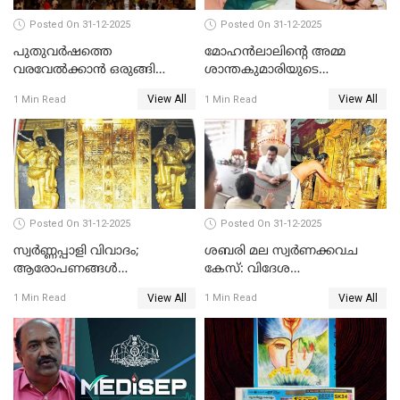
Posted On 31-12-2025
Posted On 31-12-2025
പുതുവര്‍ഷത്തെ
മോഹന്‍ലാലിന്റെ അമ്മ
വരവേല്‍ക്കാന്‍ ഒരുങ്ങി
ശാന്തകുമാരിയുടെ
ലോകം
സംസ്‌കാരം ഇന്ന്
View All
View All
1 Min Read
1 Min Read
Posted On 31-12-2025
Posted On 31-12-2025
സ്വർണ്ണപ്പാളി വിവാദം;
ശബരി മല സ്വർണക്കവച
ആരോപണങ്ങൾ
കേസ്: വിദേശ
അവസാനിക്കുന്നില്ല
വ്യവസായിയുടെ ആരോപണം
View All
View All
1 Min Read
1 Min Read
നിഷേധിച്ച് ഡി മണി