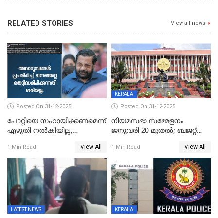
RELATED STORIES
View all news
KERALA
Posted On 31-12-2025
Posted On 31-12-2025
പോറ്റിയെ സഹായിക്കണമെന്ന്
നിയമസഭാ സമ്മേളനം
എഴുതി നൽകിയില്ല,
ജനുവരി 20 മുതല്‍; ബജറ്റ്
ജനങ്ങളെ
അവതരണം അവസാനവാരം;
View All
View All
1 Min Read
1 Min Read
തെറ്റിദ്ധരിപ്പിക്കരുത്,
മന്ത്രിസഭാ
സാങ്കൽപ്പിക കഥകൾ
യോഗതീരുമാനങ്ങൾ
പ്രചരിപ്പിക്കുന്നുവെന്നും
കടകംപള്ളി സുരേന്ദ്രൻ
LATEST NEWS
KERALA