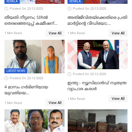
KERALA
KERALA
Posted On 22-12-2025
Posted On 22-12-2025
തീയതി നീട്ടണം; SIRൽ
അതിജീവിതയ്‌ക്കെതിരെ പ്രതി
തെരഞ്ഞെടുപ്പ് കമ്മീഷന്
മാർട്ടിന്റെ വീഡിയോ;
കത്തയച്ച് കേരളം
പ്രചരിപ്പിച്ച മൂന്നുപേർ
View All
View All
1 Min Read
1 Min Read
അറസ്റ്റിൽ; നൂറോളം
സൈറ്റുകളിൽ നിന്നും
വിഡിയോ നീക്കം ചെയ്യാനും
പൊലീസ്
LATEST NEWS
Posted On 22-12-2025
Posted On 22-12-2025
ഇന്ത്യ - ന്യൂസിലാൻഡ് സ്വതന്ത്ര
4 മാസം ഗർഭിണിയായ
വ്യാപാര കരാർ
യുവതിയെ
View All
വെട്ടിക്കൊലപ്പെടുത്തി
1 Min Read
View All
1 Min Read
പിതാവും സഹോദരനും;
ദുരഭിമാനക്കൊലയിൽ
നടുങ്ങി കർണാടക