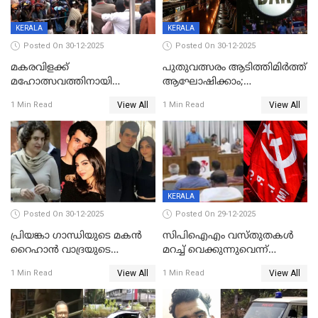
ഉൾപ്പെടെ 2 കോടി രൂപയുടെ
സമ്മാനപദ്ധതിയും
KERALA
KERALA
Posted On 30-12-2025
Posted On 30-12-2025
മകരവിളക്ക്
പുതുവത്സരം ആടിത്തിമിർത്ത്
മഹോത്സവത്തിനായി
ആഘോഷിക്കാം;
ശബരിമല നട തുറന്നു;
ബാറുകള്‍ക്ക് 12 മണി വരെ
View All
View All
1 Min Read
1 Min Read
സന്നിധാനത്ത് വൻ
പ്രവര്‍ത്തനാനുമതി
ഭക്തജനത്തിരക്ക്
KERALA
Posted On 30-12-2025
Posted On 29-12-2025
പ്രിയങ്കാ ​ഗാന്ധിയുടെ മകൻ
സിപിഐഎം വസ്തുതകൾ
റൈഹാൻ വാദ്രയുടെ
മറച്ച് വെക്കുന്നുവെന്ന്
വിവാഹനിശ്ചയം
സിപിഐ, 'പത്മകുമാറിനെ
View All
View All
1 Min Read
1 Min Read
കഴിഞ്ഞതായി റിപ്പോർട്ട്
സംരക്ഷിച്ചത്
തിരിച്ചടിച്ചു',വെള്ളാപ്പള്ളിയെ
ന്യായീകരിക്കുന്നതിലും