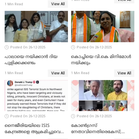
സ്വർണക്കവർച്ചയുമായി ഒരു
View All
1 Min Read
ബന്ധവും ഇല്ലെന്ന് എസ്ഐടി
ചോദ്യം ചെയ്ത ദിണ്ടിഗലിലെ
വ്യവസായി
Posted On 26-12-2025
Posted On 26-12-2025
പാലായെ നയിക്കാന്‍ ദിയ
കൊച്ചിയെ വി.കെ മിനിമോള്‍
പുളിക്കക്കണ്ടം
നയിക്കും
View All
View All
1 Min Read
1 Min Read
Posted On 26-12-2025
Posted On 26-12-2025
നൈജീരിയയിലെ ISIS
കോണ്‍ഗ്രസ്
കേന്ദ്രങ്ങളെ ആക്രമിച്ചുവെന്ന്
നേതാവിനെതിരെകേസ്;
ട്രംപ്
മുഖ്യമന്ത്രിയും ഉണ്ണികൃഷ്ണന്‍