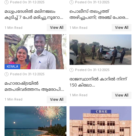
Posted On 31-12-2025
Posted On 31-12-2025
മധ്യപ്രദേശിൽ മലിനജലം
പൊലീസ് തലപ്പത്ത്
കുടിച്ച് 7 പേർ മരിച്ചു,നൂറോളം
അഴിച്ചുപണി; അഞ്ച് പേരെ
പേർ ഗുരുതരാവസ്ഥയിൽ
ഐജി റാങ്കിലേക്ക്
View All
View All
1 Min Read
1 Min Read
ഉയർത്തി,അജിതാ ബീഗം
ക്രൈംബ്രാഞ്ച് ഐജി,
എസ്.ശ്യാംസുന്ദർ
ഇന്റലിജൻസ് ഐജി
KERALA
Posted On 31-12-2025
Posted On 31-12-2025
രാജസ്ഥാനിൽ കാറിൽ നിന്ന്
മഹാരാഷ്ട്രയിൽ
150 കിലോ
മതപരിവർത്തനം ആരോപിച്ചു
സ്ഫോടകവസ്തുക്കൾ
View All
അറസ്റ്റിലായ മലയാളി
1 Min Read
പിടികൂടി
View All
1 Min Read
വൈദികനും ഭാര്യയ്ക്കും
ഉൾപ്പെടെ 11പേർക്കും ജാമ്യം