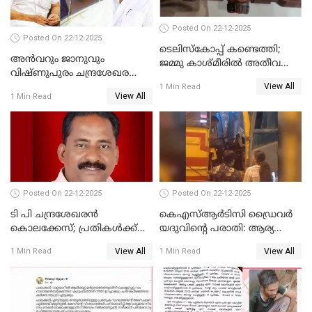
Posted On 22-12-2025
Posted On 22-12-2025
ടെലിസ്‌കോപ്പ് കണ്ടെത്തി;
അൻവറും ജാനുവും
ജമ്മു കാശ്മീരില്‍ അതീവ
വിഷ്ണുപുരം ചന്ദ്രശേഖരന്റെ
ജാഗ്രത നിര്‍ദ്ദേശം
View All
പാർട്ടിയും UDF
1 Min Read
View All
1 Min Read
അസോസിയേറ്റ് അംഗങ്ങൾ;
അസോസിയേറ്റ്
അംഗമാകാനില്ലെന്നും
UDFലേക്കില്ലെന്നും
വിഷ്ണുപുരം ചന്ദ്രശേഖരൻ
Posted On 22-12-2025
Posted On 22-12-2025
ടി പി ചന്ദ്രശേഖരന്‍
കെഎസ്ആർടിസി ഡ്രൈവർ
കൊലക്കേസ്; പ്രതികള്‍ക്ക്
യദുവിന്റെ പരാതി: ആര്യ
വീണ്ടും പരോള്‍
രാജേന്ദ്രനും സച്ചിൻ ദേവിനും
View All
View All
1 Min Read
1 Min Read
കോടതി നോട്ടീസ്