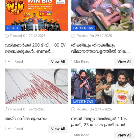
ജനങ്ങൾക്ക് മികച്ച
അഭിപ്രായം, എല്‍ഡിഎഫ്
അധികാരം നിലനിര്‍ത്തും,
ലോക്സഭ
തെരഞ്ഞെടുപ്പിനേക്കാൾ 17
KERALA
LATEST NEWS
ലക്ഷം വോട്ട് ലഭിച്ചു
Posted On 29-12-2025
Posted On 29-12-2025
വരിക്കാർക്ക് 200 ടിവി, 100 EV
തിക്കിലും തിരക്കിലും
ബൈക്കുകൾ, ബമ്പർ
വിമാനത്താവളത്തില്‍ നിലത്ത്
സമ്മാനമായി EV കാർ
വീണ് വിജയ്
View All
View All
1 Min Read
1 Min Read
ഉൾപ്പെടെ 2 കോടി രൂപയുടെ
സമ്മാനങ്ങളുമായി
കേരളവിഷൻ ബ്രോഡ്ബാൻഡ്
കണക്ട്&വിൻ
LATEST NEWS
Posted On 27-12-2025
Posted On 27-12-2025
തയ്‌വാനിൽ ഭൂകമ്പം
നടൻ അല്ലു അർജുൻ 11ാം
പ്രതി, 23 പേരെ പ്രതി ചേർത്ത്
View All
1 Min Read
കുറ്റപത്രം സമർപ്പിച്ചു
View All
1 Min Read