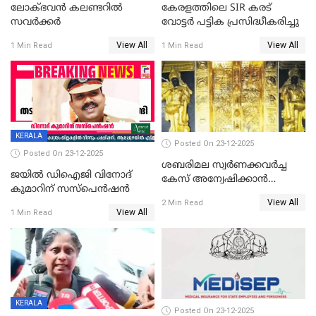
ലോക്ഭവൻ കലണ്ടറിൽ
കേരളത്തിലെ SIR കരട്
സവർക്കർ
വോട്ടര്‍ പട്ടിക പ്രസിദ്ധീകരിച്ചു
View All
View All
1 Min Read
1 Min Read
KERALA
Posted On 23-12-2025
Posted On 23-12-2025
ശബരിമല സ്വര്‍ണക്കവര്‍ച്ച
ജയിൽ ഡിഐജി വിനോദ്
കേസ് അന്വേഷിക്കാന്‍
കുമാറിന് സസ്പെൻഷൻ
തയ്യാറെന്ന് CBI
View All
2 Min Read
View All
1 Min Read
KERALA
Posted On 23-12-2025