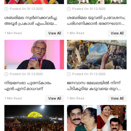
Posted On 31-12-2025
Posted On 31-12-2025
ശബരിമല സ്വര്‍ണക്കവര്‍ച്ച;
ശബരിമല യുവതി പ്രവേശനം;
അടൂര്‍ പ്രകാശ് എംപിയെ
പരിഗണിക്കാന്‍ ഭരണഘടന
ചോദ്യം ചെയ്യാൻ SIT
ബെഞ്ച്
View All
View All
1 Min Read
1 Min Read
Posted On 31-12-2025
Posted On 31-12-2025
നിയമസഭാ പുരസ്‌കാരം
ജനവാസ മേഖലയിൽ നിന്ന്
എൻ.എസ്.മാധവന്
പിടികൂടിയ കടുവയെ തുറന്നു
വിട്ടു
View All
View All
1 Min Read
1 Min Read