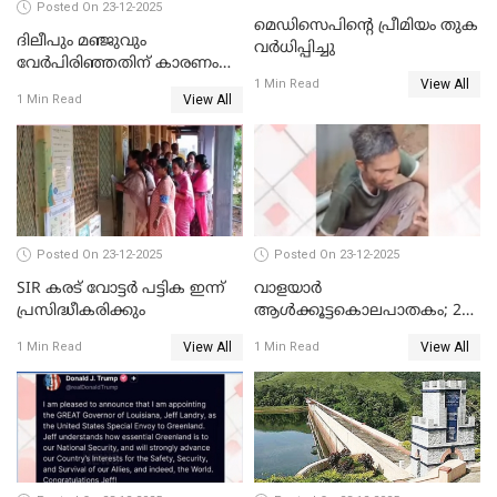
Posted On 23-12-2025
മെഡിസെപിന്റെ പ്രീമിയം തുക
ദിലീപും മഞ്ജുവും
വർധിപ്പിച്ചു
വേർപിരിഞ്ഞതിന് കാരണം
View All
ദിലീപ് മഞ്ജുവിന് നൽകിയ ആ
1 Min Read
View All
1 Min Read
പഴയ മൊബൈലിൽ നിന്ന്
കണ്ടെത്തിയ ചാറ്റിൽ
നിന്നാണ്; എട്ടാം പ്രതിക്ക്
മോട്ടീവ് ഉണ്ടായിരുന്നെന്നും
അഡ്വ. ടി.ബി മിനി
Posted On 23-12-2025
Posted On 23-12-2025
SIR കരട് വോട്ടര്‍ പട്ടിക ഇന്ന്
വാളയാർ
പ്രസിദ്ധീകരിക്കും
ആൾക്കൂട്ടകൊലപാതകം; 2
പേർ കൂടി കസ്റ്റഡിയിൽ
View All
View All
1 Min Read
1 Min Read