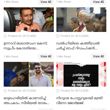
View All
View All
1 Min Read
1 Min Read
Posted On 25-12-2025
Posted On 25-12-2025
ഉന്നാവ് ബലാത്സംഗ കേസ്;
ഡൽഹിയിലെ കത്തീഡ്രൽ
സുപ്രീം കോടതിയെ
ചർച്ച് ഓഫ് റിഡംപ്ഷൻ
സമീപിക്കാനൊരുങ്ങി
സന്ദർശിച്ച് പ്രധാനമന്ത്രി
View All
View All
1 Min Read
1 Min Read
അതിജീവിത
Posted On 25-12-2025
Posted On 25-12-2025
മദ്യലഹരിയിൽ കാറോടിച്ച്
നിഗൂഢ പോസ്റ്ററുമായി മന്ത്രി
അപകടം: സീരിയൽ താരം
വീണാ ജോർജ്ജ്
സിദ്ധാർത്ഥ് പ്രഭുവിനെതിരെ