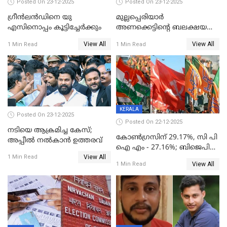
Posted On 23-12-2025
Posted On 23-12-2025
ഗ്രീന്‍ലന്‍ഡിനെ യു
മുല്ലപ്പെരിയാര്‍
എസിനൊപ്പം കൂട്ടിച്ചേര്‍ക്കും
അണക്കെട്ടിന്റെ ബലക്ഷയ
നിര്‍ണയം; പരിശോധന ഇന്ന്
View All
View All
1 Min Read
1 Min Read
തുടങ്ങും
KERALA
Posted On 23-12-2025
Posted On 22-12-2025
നടിയെ ആക്രമിച്ച കേസ്;
കോൺഗ്രസിന് 29.17%, സി പി
അപ്പീൽ നൽകാൻ ഉത്തരവ്
ഐ എം - 27.16%; ബിജെപി
View All
20% കടന്നത്
1 Min Read
View All
1 Min Read
തിരുവനന്തപുരത്ത് മാത്രം,
തദ്ദേശത്തിലെ യഥാർത്ഥ
കണക്ക് പുറത്ത്