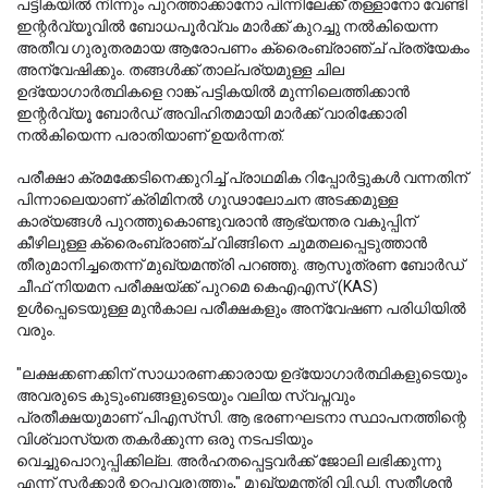
പട്ടികയിൽ നിന്നും പുറത്താക്കാനോ പിന്നിലേക്ക് തള്ളാനോ വേണ്ടി 
ഇന്റർവ്യൂവിൽ ബോധപൂർവ്വം മാർക്ക് കുറച്ചു നൽകിയെന്ന 
അതീവ ഗുരുതരമായ ആരോപണം ക്രൈംബ്രാഞ്ച് പ്രത്യേകം 
അന്വേഷിക്കും. തങ്ങൾക്ക് താല്പര്യമുള്ള ചില 
ഉദ്യോഗാർത്ഥികളെ റാങ്ക് പട്ടികയിൽ മുന്നിലെത്തിക്കാൻ 
ഇന്റർവ്യൂ ബോർഡ് അവിഹിതമായി മാർക്ക് വാരിക്കോരി 
നൽകിയെന്ന പരാതിയാണ് ഉയർന്നത്.
പരീക്ഷാ ക്രമക്കേടിനെക്കുറിച്ച് പ്രാഥമിക റിപ്പോർട്ടുകൾ വന്നതിന് 
പിന്നാലെയാണ് ക്രിമിനൽ ഗൂഢാലോചന അടക്കമുള്ള 
കാര്യങ്ങൾ പുറത്തുകൊണ്ടുവരാൻ ആഭ്യന്തര വകുപ്പിന് 
കീഴിലുള്ള ക്രൈംബ്രാഞ്ച് വിങ്ങിനെ ചുമതലപ്പെടുത്താൻ 
തീരുമാനിച്ചതെന്ന് മുഖ്യമന്ത്രി പറഞ്ഞു. ആസൂത്രണ ബോർഡ് 
ചീഫ് നിയമന പരീക്ഷയ്ക്ക് പുറമെ കെഎഎസ് (KAS) 
ഉൾപ്പെടെയുള്ള മുൻകാല പരീക്ഷകളും അന്വേഷണ പരിധിയിൽ 
വരും.
"ലക്ഷക്കണക്കിന് സാധാരണക്കാരായ ഉദ്യോഗാർത്ഥികളുടെയും 
അവരുടെ കുടുംബങ്ങളുടെയും വലിയ സ്വപ്നവും 
പ്രതീക്ഷയുമാണ് പിഎസ്‌സി. ആ ഭരണഘടനാ സ്ഥാപനത്തിന്റെ 
വിശ്വാസ്യത തകർക്കുന്ന ഒരു നടപടിയും 
വെച്ചുപൊറുപ്പിക്കില്ല. അർഹതപ്പെട്ടവർക്ക് ജോലി ലഭിക്കുന്നു 
എന്ന് സർക്കാർ ഉറപ്പുവരുത്തും," മുഖ്യമന്ത്രി വി.ഡി. സതീശൻ 