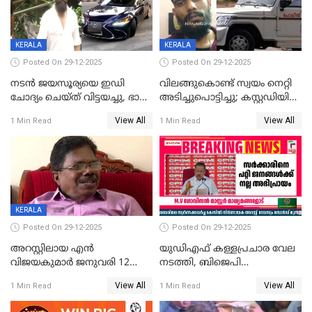
CPIഎക്സിക്യൂട്ടീവിൽ
വിമർശനം
KERALA
KERALA
Posted On 29-12-2025
Posted On 29-12-2025
നടൻ ജയസൂര്യയെ ഇഡി
വിലങ്ങുകൊണ്ട് സ്വയം നെറ്റി
ചോദ്യം ചെയ്ത് വിട്ടയച്ചു, ഭാര്യ
അടിച്ചുപൊട്ടിച്ചു; കസ്റ്റഡിയിൽ
സരിതയുടെയും
എടുക്കുന്നതിനിടെ
View All
View All
1 Min Read
1 Min Read
മൊഴിയെടുത്തു
വധശ്രമക്കേസ് പ്രതി
വിലങ്ങുമായി രക്ഷപ്പെട്ടു;
വ്യാപക തെരച്ചിൽ
KERALA
Posted On 29-12-2025
Posted On 29-12-2025
അറസ്റ്റിലായ എൻ
യുഡിഎഫ് കള്ളപ്രചാര വേല
വിജയകുമാർ ജനുവരി 12
നടത്തി, ബിജെപി
വരെ റിമാൻഡിൽ;
ഹിന്ദുവർഗീയത പ്രചരിപ്പിച്ചു,
View All
View All
1 Min Read
1 Min Read
ജാമ്യാപേക്ഷ ഈ മാസം 31ന്
ശബരിമല അത്ര
പരിഗണിക്കും
തിരിച്ചടിയായില്ല,സർക്കാരിനെക്കുറ