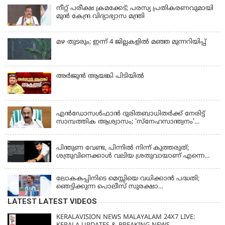
നീറ്റ് പരീക്ഷ ക്രമക്കേട്; പരസ്യ പ്രതികരണവുമായി
മുൻ കേന്ദ്ര വിദ്യാഭ്യാസ മന്ത്രി
മഴ തുടരും; ഇന്ന് 4 ജില്ലകളില്‍ മഞ്ഞ മുന്നറിയിപ്പ്
അര്‍ജുന്‍ ആയങ്കി പിടിയില്‍
KERALA
എന്‍ഡോസള്‍ഫാന്‍ ദുരിതബാധിതർക്ക് നേരിട്ട്
സാമ്പത്തിക ആശ്വാസം; 'സ്‌നേഹസാന്ത്വനം'
പദ്ധതി പ്രവർത്തനങ്ങൾക്ക് 14.40 കോടിയുടെ
KERALA
ഭരണാനുമതി
പിന്തുണ വേണ്ട, പിന്നില്‍ നിന്ന് കുത്തരുത്;
ശത്രുവിനെക്കാള്‍ വലിയ ശ്രതുവായാണ് എന്നെ
കണ്ടത്; എം വി ജയരാജനെതിരെ അര്‍ജുന്‍
ആയങ്കി
ലോകകപ്പിനിടെ മെസ്സിയെ വധിക്കാൻ പദ്ധതി;
ഞെട്ടിക്കുന്ന പൊലീസ് സുരക്ഷാ
രേഖകള്‍;ആറായിരത്തിലധികം ഭീഷണി
LATEST LATEST VIDEOS
സന്ദേശങ്ങൾ ലഭിച്ചെന്ന് ഫ്രഞ്ച് റഫറി
KERALAVISION NEWS MALAYALAM 24X7 LIVE: