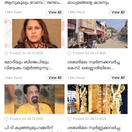
ആനുകൂല്യം വേണം'; രണ്ടാം
മാധ്യമങ്ങളെ കാണും
പ്രതി മാര്‍ട്ടിന്‍
View All
View All
1 Min Read
1 Min Read
ഹൈക്കോടതിയില്‍
Posted On 24-12-2025
Posted On 24-12-2025
മോദിയും ബിജെപിയും
ശബരിമല സ്വര്‍ണക്കവര്‍ച്ച
വിദ്വേഷം വളർത്തുന്നു;
കേസ്; ബെല്ലാരിയിലെ
പ്രതിഷേധവിമായി
ജ്വല്ലറിയില്‍ പരിശോധന
View All
View All
1 Min Read
1 Min Read
കോൺഗ്രസ്
Posted On 24-12-2025
Posted On 24-12-2025
പി ടി കുഞ്ഞുമുഹമ്മദിന്
ശബരിമല സ്വര്‍ണ്ണക്കവര്‍ച്ച;