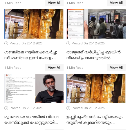
View All
View All
1 Min Read
1 Min Read
പോറ്റിയും ഒപ്പമുള്ള AI ചിത്രം
പങ്കുവെച്ചു
Posted On 26-12-2025
Posted On 26-12-2025
ശബരിമല സ്വര്‍ണക്കവര്‍ച്ച;
രാജ്യത്ത് വര്‍ധിപ്പിച്ച ട്രെയിന്‍
ഡി മണിയെ ഇന്ന് ചോദ്യം
നിരക്ക് പ്രാബല്യത്തില്‍
ചെയ്യും
View All
View All
1 Min Read
1 Min Read
Posted On 25-12-2025
Posted On 25-12-2025
രൂക്ഷമായ ഭാഷയിൽ വിവാദ
ഉണ്ണികൃഷ്ണന്‍ പോറ്റിയെയും
ഫേസ്ബുക്ക് പോസ്റ്റുമായി
സുധീഷ് കുമാറിനെയും
നടൻ വിനായകൻ
വീണ്ടും ചോദ്യം ചെയ്ത് SIT