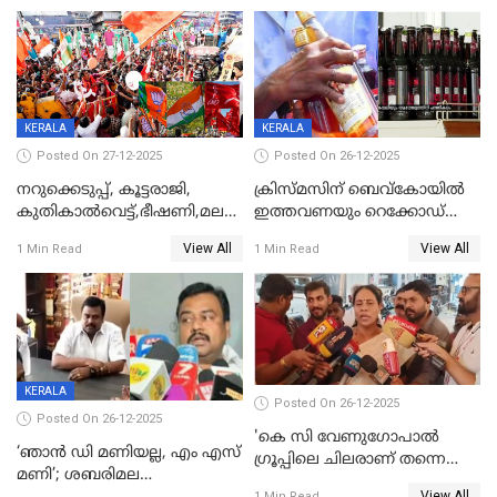
KERALA
KERALA
Posted On 27-12-2025
Posted On 26-12-2025
നറുക്കെടുപ്പ്, കൂട്ടരാജി,
ക്രിസ്മസിന് ബെവ്‌കോയിൽ
കുതികാൽവെട്ട്,ഭീഷണി,മലബാറിലാകട്ടെ
ഇത്തവണയും റെക്കോഡ്
ട്വിസ്റ്റോട് ട്വിസ്റ്റും; അടിമുടി
വിൽപ്പന;കഴിഞ്ഞവർഷത്തേക്ക
View All
View All
1 Min Read
1 Min Read
നാടകീയമായി പഞ്ചായത്ത്
53 കോടി രൂപയുടെ അധിക
പ്രസിഡന്‍റ് തെരഞ്ഞെടുപ്പ്
വിൽപ്പന; മലയാളി കുടിച്ചു
തീർത്തത് 333 കോടിയുടെ
മദ്യം
KERALA
Posted On 26-12-2025
Posted On 26-12-2025
'കെ സി വേണുഗോപാല്‍
‘ഞാൻ ഡി മണിയല്ല, എം എസ്
ഗ്രൂപ്പിലെ ചിലരാണ് തന്നെ
മണി’; ശബരിമല
തഴഞ്ഞത്'; ലാലി ജെയിംസ്
View All
1 Min Read