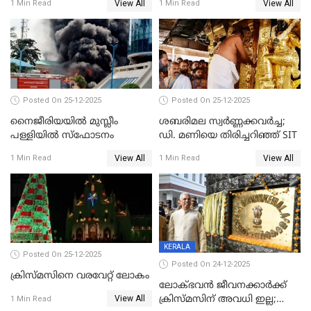
View All
View All
1 Min Read
1 Min Read
കേസെടുത്തു
Posted On 25-12-2025
Posted On 25-12-2025
നൈജീരിയയിൽ മുസ്ലീം
ശബരിമല സ്വര്‍ണ്ണക്കവര്‍ച്ച;
പള്ളിയില്‍ സ്‌ഫോടനം
ഡി. മണിയെ തിരിച്ചറിഞ്ഞ് SIT
View All
View All
1 Min Read
1 Min Read
KERALA
Posted On 25-12-2025
Posted On 24-12-2025
ക്രിസ്മസിനെ വരവേറ്റ് ലോകം
ലോക്ഭവൻ ജീവനക്കാർക്ക്
View All
ക്രിസ്മസിന് അവധി ഇല്ല;
1 Min Read