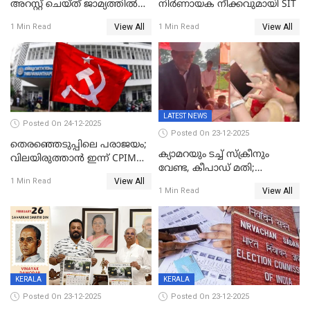
അറസ്റ്റ് ചെയ്ത് ജാമ്യത്തില്‍
നിർണായക നീക്കവുമായി SIT
വിട്ടു
View All
View All
1 Min Read
1 Min Read
LATEST NEWS
Posted On 24-12-2025
Posted On 23-12-2025
തെരഞ്ഞെടുപ്പിലെ പരാജയം;
ക്യാമറയും ടച്ച് സ്ക്രീനും
വിലയിരുത്താന്‍ ഇന്ന് CPIM
വേണ്ട, കീപാഡ് മതി;
യോഗം
View All
സ്ത്രീകൾക്ക് സ്മാർട്ട് ഫോൺ
1 Min Read
View All
1 Min Read
വിലക്കി രാജ്യത്തെ ഒരു
പഞ്ചായത്ത്
KERALA
KERALA
Posted On 23-12-2025
Posted On 23-12-2025