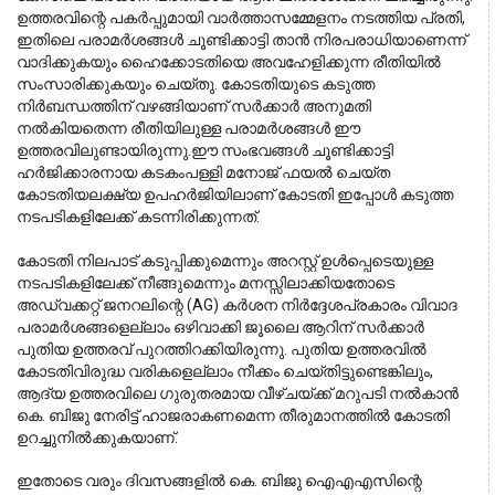
ഉത്തരവിന്റെ പകർപ്പുമായി വാർത്താസമ്മേളനം നടത്തിയ പ്രതി, 
ഇതിലെ പരാമർശങ്ങൾ ചൂണ്ടിക്കാട്ടി താൻ നിരപരാധിയാണെന്ന് 
വാദിക്കുകയും ഹൈക്കോടതിയെ അവഹേളിക്കുന്ന രീതിയിൽ 
സംസാരിക്കുകയും ചെയ്തു. കോടതിയുടെ കടുത്ത 
നിർബന്ധത്തിന് വഴങ്ങിയാണ് സർക്കാർ അനുമതി 
നൽകിയതെന്ന രീതിയിലുള്ള പരാമർശങ്ങൾ ഈ 
ഉത്തരവിലുണ്ടായിരുന്നു.
ഈ സംഭവങ്ങൾ ചൂണ്ടിക്കാട്ടി 
ഹർജിക്കാരനായ കടകംപള്ളി മനോജ് ഫയൽ ചെയ്ത 
കോടതിയലക്ഷ്യ ഉപഹർജിയിലാണ് കോടതി ഇപ്പോൾ കടുത്ത 
നടപടികളിലേക്ക് കടന്നിരിക്കുന്നത്.
കോടതി നിലപാട് കടുപ്പിക്കുമെന്നും അറസ്റ്റ് ഉൾപ്പെടെയുള്ള 
നടപടികളിലേക്ക് നീങ്ങുമെന്നും മനസ്സിലാക്കിയതോടെ 
അഡ്വക്കറ്റ് ജനറലിന്റെ (AG) കർശന നിർദ്ദേശപ്രകാരം വിവാദ 
പരാമർശങ്ങളെല്ലാം ഒഴിവാക്കി ജൂലൈ ആറിന് സർക്കാർ 
പുതിയ ഉത്തരവ് പുറത്തിറക്കിയിരുന്നു. പുതിയ ഉത്തരവിൽ 
കോടതിവിരുദ്ധ വരികളെല്ലാം നീക്കം ചെയ്തിട്ടുണ്ടെങ്കിലും, 
ആദ്യ ഉത്തരവിലെ ഗുരുതരമായ വീഴ്ചയ്ക്ക് മറുപടി നൽകാൻ 
കെ. ബിജു നേരിട്ട് ഹാജരാകണമെന്ന തീരുമാനത്തിൽ കോടതി 
ഉറച്ചുനിൽക്കുകയാണ്.
ഇതോടെ വരും ദിവസങ്ങളിൽ കെ. ബിജു ഐഎഎസിന്റെ 