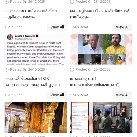
Posted On 26-12-2025
Posted On 26-12-2025
പാലായെ നയിക്കാന്‍ ദിയ
കൊച്ചിയെ വി.കെ മിനിമോള്‍
പുളിക്കക്കണ്ടം
നയിക്കും
View All
View All
1 Min Read
1 Min Read
Posted On 26-12-2025
Posted On 26-12-2025
നൈജീരിയയിലെ ISIS
കോണ്‍ഗ്രസ്
കേന്ദ്രങ്ങളെ ആക്രമിച്ചുവെന്ന്
നേതാവിനെതിരെകേസ്;
ട്രംപ്
മുഖ്യമന്ത്രിയും ഉണ്ണികൃഷ്ണന്‍
View All
View All
1 Min Read
1 Min Read
പോറ്റിയും ഒപ്പമുള്ള AI ചിത്രം
പങ്കുവെച്ചു