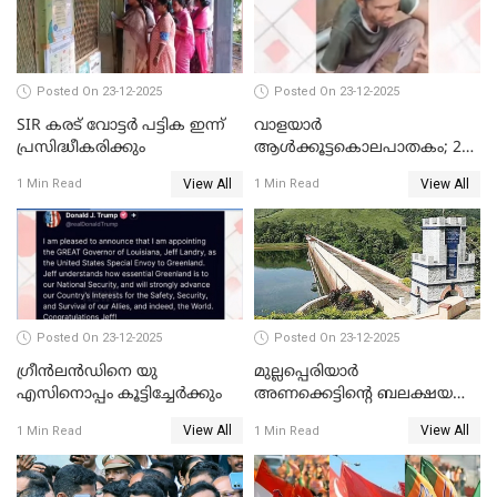
മോട്ടീവ് ഉണ്ടായിരുന്നെന്നും
അഡ്വ. ടി.ബി മിനി
Posted On 23-12-2025
Posted On 23-12-2025
SIR കരട് വോട്ടര്‍ പട്ടിക ഇന്ന്
വാളയാർ
പ്രസിദ്ധീകരിക്കും
ആൾക്കൂട്ടകൊലപാതകം; 2
പേർ കൂടി കസ്റ്റഡിയിൽ
View All
View All
1 Min Read
1 Min Read
Posted On 23-12-2025
Posted On 23-12-2025
ഗ്രീന്‍ലന്‍ഡിനെ യു
മുല്ലപ്പെരിയാര്‍
എസിനൊപ്പം കൂട്ടിച്ചേര്‍ക്കും
അണക്കെട്ടിന്റെ ബലക്ഷയ
നിര്‍ണയം; പരിശോധന ഇന്ന്
View All
View All
1 Min Read
1 Min Read
തുടങ്ങും