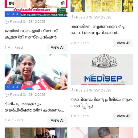
KERALA
Posted On 23-12-2025
Posted On 23-12-2025
ശബരിമല സ്വര്‍ണക്കവര്‍ച്ച
ജയിൽ ഡിഐജി വിനോദ്
കേസ് അന്വേഷിക്കാന്‍
കുമാറിന് സസ്പെൻഷൻ
തയ്യാറെന്ന് CBI
View All
2 Min Read
View All
1 Min Read
KERALA
Posted On 23-12-2025
Posted On 23-12-2025
മെഡിസെപിന്റെ പ്രീമിയം തുക
ദിലീപും മഞ്ജുവും
വർധിപ്പിച്ചു
വേർപിരിഞ്ഞതിന് കാരണം
View All
ദിലീപ് മഞ്ജുവിന് നൽകിയ ആ
1 Min Read
View All
1 Min Read
പഴയ മൊബൈലിൽ നിന്ന്
കണ്ടെത്തിയ ചാറ്റിൽ
നിന്നാണ്; എട്ടാം പ്രതിക്ക്