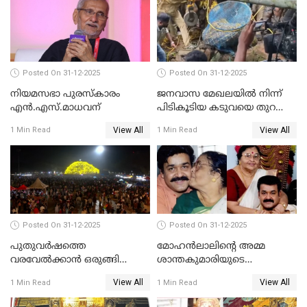
Posted On 31-12-2025
Posted On 31-12-2025
നിയമസഭാ പുരസ്‌കാരം
ജനവാസ മേഖലയിൽ നിന്ന്
എൻ.എസ്.മാധവന്
പിടികൂടിയ കടുവയെ തുറന്നു
വിട്ടു
View All
View All
1 Min Read
1 Min Read
Posted On 31-12-2025
Posted On 31-12-2025
പുതുവര്‍ഷത്തെ
മോഹന്‍ലാലിന്റെ അമ്മ
വരവേല്‍ക്കാന്‍ ഒരുങ്ങി
ശാന്തകുമാരിയുടെ
ലോകം
സംസ്‌കാരം ഇന്ന്
View All
View All
1 Min Read
1 Min Read