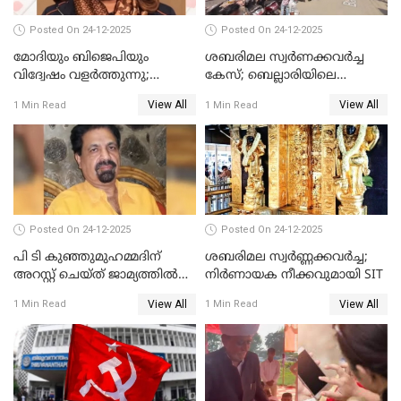
Posted On 24-12-2025
Posted On 24-12-2025
മോദിയും ബിജെപിയും
ശബരിമല സ്വര്‍ണക്കവര്‍ച്ച
വിദ്വേഷം വളർത്തുന്നു;
കേസ്; ബെല്ലാരിയിലെ
പ്രതിഷേധവിമായി
ജ്വല്ലറിയില്‍ പരിശോധന
View All
View All
1 Min Read
1 Min Read
കോൺഗ്രസ്
Posted On 24-12-2025
Posted On 24-12-2025
പി ടി കുഞ്ഞുമുഹമ്മദിന്
ശബരിമല സ്വര്‍ണ്ണക്കവര്‍ച്ച;
അറസ്റ്റ് ചെയ്ത് ജാമ്യത്തില്‍
നിർണായക നീക്കവുമായി SIT
വിട്ടു
View All
View All
1 Min Read
1 Min Read