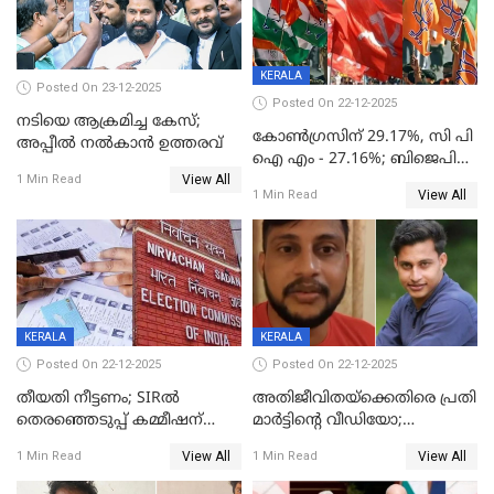
KERALA
Posted On 23-12-2025
Posted On 22-12-2025
നടിയെ ആക്രമിച്ച കേസ്;
കോൺഗ്രസിന് 29.17%, സി പി
അപ്പീൽ നൽകാൻ ഉത്തരവ്
ഐ എം - 27.16%; ബിജെപി
View All
20% കടന്നത്
1 Min Read
View All
1 Min Read
തിരുവനന്തപുരത്ത് മാത്രം,
തദ്ദേശത്തിലെ യഥാർത്ഥ
കണക്ക് പുറത്ത്
KERALA
KERALA
Posted On 22-12-2025
Posted On 22-12-2025
തീയതി നീട്ടണം; SIRൽ
അതിജീവിതയ്‌ക്കെതിരെ പ്രതി
തെരഞ്ഞെടുപ്പ് കമ്മീഷന്
മാർട്ടിന്റെ വീഡിയോ;
കത്തയച്ച് കേരളം
പ്രചരിപ്പിച്ച മൂന്നുപേർ
View All
View All
1 Min Read
1 Min Read
അറസ്റ്റിൽ; നൂറോളം
സൈറ്റുകളിൽ നിന്നും