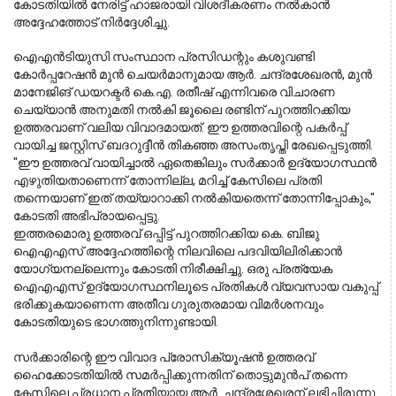
കോടതിയിൽ നേരിട്ട് ഹാജരായി വിശദീകരണം നൽകാൻ 
അദ്ദേഹത്തോട് നിർദ്ദേശിച്ചു.
ഐഎൻടിയുസി സംസ്ഥാന പ്രസിഡന്റും കശുവണ്ടി 
കോർപ്പറേഷൻ മുൻ ചെയർമാനുമായ ആർ. ചന്ദ്രശേഖരൻ, മുൻ 
മാനേജിങ് ഡയറക്ടർ കെ.എ. രതീഷ് എന്നിവരെ വിചാരണ 
ചെയ്യാൻ അനുമതി നൽകി ജൂലൈ രണ്ടിന് പുറത്തിറക്കിയ 
ഉത്തരവാണ് വലിയ വിവാദമായത്. ഈ ഉത്തരവിന്റെ പകർപ്പ് 
വായിച്ച ജസ്റ്റിസ് ബദറുദ്ദീൻ തികഞ്ഞ അസംതൃപ്തി രേഖപ്പെടുത്തി. 
"ഈ ഉത്തരവ് വായിച്ചാൽ ഏതെങ്കിലും സർക്കാർ ഉദ്യോഗസ്ഥൻ 
എഴുതിയതാണെന്ന് തോന്നില്ല, മറിച്ച് കേസിലെ പ്രതി 
തന്നെയാണ് ഇത് തയ്യാറാക്കി നൽകിയതെന്ന് തോന്നിപ്പോകും," 
കോടതി അഭിപ്രായപ്പെട്ടു.
ഇത്തരമൊരു ഉത്തരവ് ഒപ്പിട്ട് പുറത്തിറക്കിയ കെ. ബിജു 
ഐഎഎസ് അദ്ദേഹത്തിന്റെ നിലവിലെ പദവിയിലിരിക്കാൻ 
യോഗ്യനല്ലെന്നും കോടതി നിരീക്ഷിച്ചു. ഒരു പ്രത്യേക 
ഐഎഎസ് ഉദ്യോഗസ്ഥനിലൂടെ പ്രതികൾ വ്യവസായ വകുപ്പ് 
ഭരിക്കുകയാണെന്ന അതീവ ഗുരുതരമായ വിമർശനവും 
കോടതിയുടെ ഭാഗത്തുനിന്നുണ്ടായി.
സർക്കാരിന്റെ ഈ വിവാദ പ്രോസിക്യൂഷൻ ഉത്തരവ് 
ഹൈക്കോടതിയിൽ സമർപ്പിക്കുന്നതിന് തൊട്ടുമുൻപ് തന്നെ 
കേസിലെ പ്രധാന പ്രതിയായ ആർ. ചന്ദ്രശേഖരന് ലഭിച്ചിരുന്നു. 