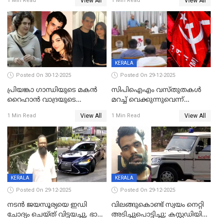
View All
View All
1 Min Read
1 Min Read
സന്നിധാനത്ത് വൻ
പ്രവര്‍ത്തനാനുമതി
ഭക്തജനത്തിരക്ക്
KERALA
Posted On 30-12-2025
Posted On 29-12-2025
പ്രിയങ്കാ ​ഗാന്ധിയുടെ മകൻ
സിപിഐഎം വസ്തുതകൾ
റൈഹാൻ വാദ്രയുടെ
മറച്ച് വെക്കുന്നുവെന്ന്
വിവാഹനിശ്ചയം
സിപിഐ, 'പത്മകുമാറിനെ
View All
View All
1 Min Read
1 Min Read
കഴിഞ്ഞതായി റിപ്പോർട്ട്
സംരക്ഷിച്ചത്
തിരിച്ചടിച്ചു',വെള്ളാപ്പള്ളിയെ
ന്യായീകരിക്കുന്നതിലും
CPIഎക്സിക്യൂട്ടീവിൽ
വിമർശനം
KERALA
KERALA
Posted On 29-12-2025
Posted On 29-12-2025
നടൻ ജയസൂര്യയെ ഇഡി
വിലങ്ങുകൊണ്ട് സ്വയം നെറ്റി
ചോദ്യം ചെയ്ത് വിട്ടയച്ചു, ഭാര്യ
അടിച്ചുപൊട്ടിച്ചു; കസ്റ്റഡിയിൽ