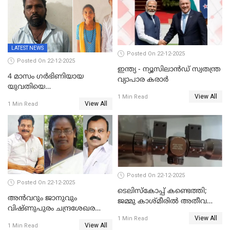
വിഡിയോ നീക്കം ചെയ്യാനും
പൊലീസ്
LATEST NEWS
Posted On 22-12-2025
Posted On 22-12-2025
ഇന്ത്യ - ന്യൂസിലാൻഡ് സ്വതന്ത്ര
4 മാസം ഗർഭിണിയായ
വ്യാപാര കരാർ
യുവതിയെ
View All
വെട്ടിക്കൊലപ്പെടുത്തി
1 Min Read
View All
1 Min Read
പിതാവും സഹോദരനും;
ദുരഭിമാനക്കൊലയിൽ
നടുങ്ങി കർണാടക
Posted On 22-12-2025
Posted On 22-12-2025
ടെലിസ്‌കോപ്പ് കണ്ടെത്തി;
അൻവറും ജാനുവും
ജമ്മു കാശ്മീരില്‍ അതീവ
വിഷ്ണുപുരം ചന്ദ്രശേഖരന്റെ
ജാഗ്രത നിര്‍ദ്ദേശം
View All
പാർട്ടിയും UDF
1 Min Read
View All
1 Min Read
അസോസിയേറ്റ് അംഗങ്ങൾ;