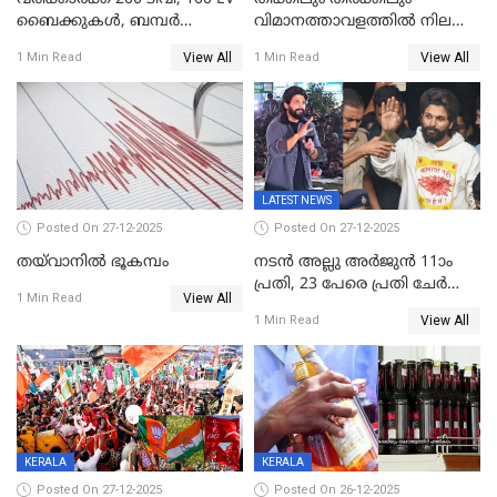
ബൈക്കുകൾ, ബമ്പർ
വിമാനത്താവളത്തില്‍ നിലത്ത്
സമ്മാനമായി EV കാർ
വീണ് വിജയ്
View All
View All
1 Min Read
1 Min Read
ഉൾപ്പെടെ 2 കോടി രൂപയുടെ
സമ്മാനങ്ങളുമായി
കേരളവിഷൻ ബ്രോഡ്ബാൻഡ്
കണക്ട്&വിൻ
LATEST NEWS
Posted On 27-12-2025
Posted On 27-12-2025
തയ്‌വാനിൽ ഭൂകമ്പം
നടൻ അല്ലു അർജുൻ 11ാം
പ്രതി, 23 പേരെ പ്രതി ചേർത്ത്
View All
1 Min Read
കുറ്റപത്രം സമർപ്പിച്ചു
View All
1 Min Read
KERALA
KERALA
Posted On 27-12-2025
Posted On 26-12-2025