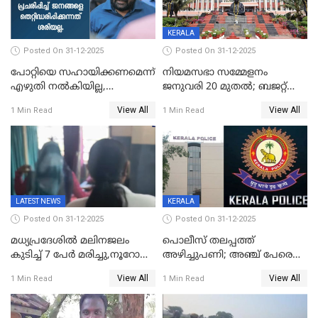
KERALA
Posted On 31-12-2025
Posted On 31-12-2025
പോറ്റിയെ സഹായിക്കണമെന്ന്
നിയമസഭാ സമ്മേളനം
എഴുതി നൽകിയില്ല,
ജനുവരി 20 മുതല്‍; ബജറ്റ്
ജനങ്ങളെ
അവതരണം അവസാനവാരം;
View All
View All
1 Min Read
1 Min Read
തെറ്റിദ്ധരിപ്പിക്കരുത്,
മന്ത്രിസഭാ
സാങ്കൽപ്പിക കഥകൾ
യോഗതീരുമാനങ്ങൾ
പ്രചരിപ്പിക്കുന്നുവെന്നും
കടകംപള്ളി സുരേന്ദ്രൻ
LATEST NEWS
KERALA
Posted On 31-12-2025
Posted On 31-12-2025
മധ്യപ്രദേശിൽ മലിനജലം
പൊലീസ് തലപ്പത്ത്
കുടിച്ച് 7 പേർ മരിച്ചു,നൂറോളം
അഴിച്ചുപണി; അഞ്ച് പേരെ
പേർ ഗുരുതരാവസ്ഥയിൽ
ഐജി റാങ്കിലേക്ക്
View All
View All
1 Min Read
1 Min Read
ഉയർത്തി,അജിതാ ബീഗം
ക്രൈംബ്രാഞ്ച് ഐജി,
എസ്.ശ്യാംസുന്ദർ