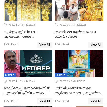
Posted On 31-12-2025
Posted On 31-12-2025
സ്വർണ്ണപ്പാളി വിവാദം;
ശബരി മല സ്വർണക്കവച
ആരോപണങ്ങൾ
കേസ്: വിദേശ
അവസാനിക്കുന്നില്ല
വ്യവസായിയുടെ ആരോപണം
View All
View All
1 Min Read
1 Min Read
നിഷേധിച്ച് ഡി മണി
KERALA
KERALA
Posted On 30-12-2025
Posted On 30-12-2025
മെഡിസെപ്പ് ഒന്നാംഘട്ടം നീട്ടി;
'ശിവലിംഗത്തിലേയ്ക്ക്
പുതുക്കിയ പ്രീമിയം തുക
ആര്‍ത്തവ രക്തം'; സുവര്‍ണ
ഈടാക്കുക ജനുവരി 31
കേരളം ലോട്ടറിയിലെ
View All
View All
1 Min Read
1 Min Read
മുതൽ
ചിത്രത്തിനെതിരെ ഹിന്ദു