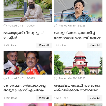
Posted On 31-12-2025
Posted On 31-12-2025
ജയസൂര്യക്ക് വീണ്ടും ഇഡി
കേരളവിഷനെ പ്രശംസിച്ച്
നോട്ടീസ്
മന്ത്രി കെബി ഗണേഷ് കുമാര്‍
View All
View All
1 Min Read
1 Min Read
Posted On 31-12-2025
Posted On 31-12-2025
ശബരിമല സ്വര്‍ണക്കവര്‍ച്ച;
ശബരിമല യുവതി പ്രവേശനം;
അടൂര്‍ പ്രകാശ് എംപിയെ
പരിഗണിക്കാന്‍ ഭരണഘടന
ചോദ്യം ചെയ്യാൻ SIT
ബെഞ്ച്
View All
View All
1 Min Read
1 Min Read