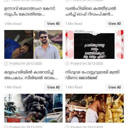
ഉന്നാവ് ബലാത്സംഗ കേസ്;
ഡൽഹിയിലെ കത്തീഡ്രൽ
സുപ്രീം കോടതിയെ
ചർച്ച് ഓഫ് റിഡംപ്ഷൻ
സമീപിക്കാനൊരുങ്ങി
സന്ദർശിച്ച് പ്രധാനമന്ത്രി
View All
View All
1 Min Read
1 Min Read
അതിജീവിത
Posted On 25-12-2025
Posted On 25-12-2025
മദ്യലഹരിയിൽ കാറോടിച്ച്
നിഗൂഢ പോസ്റ്ററുമായി മന്ത്രി
അപകടം: സീരിയൽ താരം
വീണാ ജോർജ്ജ്
സിദ്ധാർത്ഥ് പ്രഭുവിനെതിരെ
View All
View All
1 Min Read
1 Min Read
കേസെടുത്തു
Posted On 25-12-2025
Posted On 25-12-2025