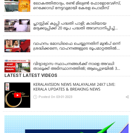
ലോകത്തിതാദ്യം, രണ്ട് മില്യണ്‍ ഫോളോവേഴ്‌സ്,
റെക്കോഡ് നേട്ടവുമായി കേരള പൊലീസ്
KERALA
പ്ലാസ്റ്റിക് കുപ്പി പദ്ധതി പാളി; കാലിയായ
മദ്യക്കുപ്പിക്ക് 20 രൂപ പദ്ധതി അവസാനിപ്പിച്ച്
ബെവ്‌കോ
LATEST NEWS
വാഹനം മോഡിഫൈ ചെയ്യുന്നതിന് മുൻപ് ഒന്ന്
ശ്രദ്ധിക്കണേ, വാഹനങ്ങളുടെ രൂപമാറ്റത്തിൽ
മാനദണ്ഡങ്ങൾ നിശ്ചയിക്കാൻ സംസ്ഥാന
KERALA
സർക്കാരുകൾക്ക് അധികാരമില്ലെന്ന് കേന്ദ്രമന്ത്രി
വിദ്യാഭ്യാസ സ്ഥാപനങ്ങൾക്ക് നാളെ അവധി
താലൂക്ക് അടിസ്ഥാനത്തിൽ; ആലപ്പുഴയിൽ 3
താലൂക്കുകൾക്ക്, തിരുവല്ല താലൂക്ക്,കോട്ടയം
LATEST LATEST VIDEOS
താലൂക്ക് എന്നിവടങ്ങളിൽ അവധി
KERALAVISION NEWS MALAYALAM 24X7 LIVE:
KERALA UPDATES & BREAKING NEWS
Posted On 03-01-2023