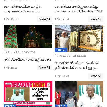
നൈജീരിയയിൽ മുസ്ലീം
ശബരിമല സ്വര്‍ണ്ണക്കവര്‍ച്ച;
പള്ളിയില്‍ സ്‌ഫോടനം
ഡി. മണിയെ തിരിച്ചറിഞ്ഞ് SIT
View All
View All
1 Min Read
1 Min Read
KERALA
Posted On 25-12-2025
Posted On 24-12-2025
ക്രിസ്മസിനെ വരവേറ്റ് ലോകം
ലോക്ഭവൻ ജീവനക്കാർക്ക്
View All
ക്രിസ്മസിന് അവധി ഇല്ല;
1 Min Read
ഹാജരാവാൻ ഉത്തരവ്
View All
1 Min Read
KERALA
KERALA