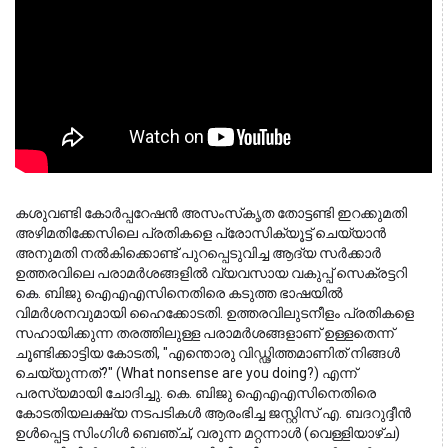
കശുവണ്ടി കോർപ്പറേഷൻ അസംസ്‌കൃത തോട്ടണ്ടി ഇറക്കുമതി 
അഴിമതിക്കേസിലെ പ്രതികളെ പ്രോസിക്യൂട്ട് ചെയ്യാൻ 
അനുമതി നൽകിക്കൊണ്ട് പുറപ്പെടുവിച്ച ആദ്യ സർക്കാർ 
ഉത്തരവിലെ പരാമർശങ്ങളിൽ വ്യവസായ വകുപ്പ് സെക്രട്ടറി 
കെ. ബിജു ഐഎഎസിനെതിരെ കടുത്ത ഭാഷയിൽ 
വിമർശനവുമായി ഹൈക്കോടതി. ഉത്തരവിലുടനീളം പ്രതികളെ 
സഹായിക്കുന്ന തരത്തിലുള്ള പരാമർശങ്ങളാണ് ഉള്ളതെന്ന് 
ചൂണ്ടിക്കാട്ടിയ കോടതി, "എന്തൊരു വിഡ്ഢിത്തമാണിത് നിങ്ങൾ 
ചെയ്യുന്നത്?" (What nonsense are you doing?) എന്ന് 
പരസ്യമായി ചോദിച്ചു. കെ. ബിജു ഐഎഎസിനെതിരെ 
കോടതിയലക്ഷ്യ നടപടികൾ ആരംഭിച്ച ജസ്റ്റിസ് എ. ബദറുദ്ദീൻ 
ഉൾപ്പെട്ട സിംഗിൾ ബെഞ്ച്, വരുന്ന മറ്റന്നാൾ (വെള്ളിയാഴ്ച) 