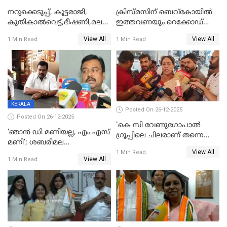
നറുക്കെടുപ്പ്, കൂട്ടരാജി,
ക്രിസ്മസിന് ബെവ്‌കോയിൽ
കുതികാൽവെട്ട്,ഭീഷണി,മലബാറിലാകട്ടെ
ഇത്തവണയും റെക്കോഡ്
ട്വിസ്റ്റോട് ട്വിസ്റ്റും; അടിമുടി
വിൽപ്പന;കഴിഞ്ഞവർഷത്തേക്ക
View All
View All
1 Min Read
1 Min Read
നാടകീയമായി പഞ്ചായത്ത്
53 കോടി രൂപയുടെ അധിക
പ്രസിഡന്‍റ് തെരഞ്ഞെടുപ്പ്
വിൽപ്പന; മലയാളി കുടിച്ചു
തീർത്തത് 333 കോടിയുടെ
മദ്യം
KERALA
Posted On 26-12-2025
Posted On 26-12-2025
'കെ സി വേണുഗോപാല്‍
‘ഞാൻ ഡി മണിയല്ല, എം എസ്
ഗ്രൂപ്പിലെ ചിലരാണ് തന്നെ
മണി’; ശബരിമല
തഴഞ്ഞത്'; ലാലി ജെയിംസ്
View All
സ്വർണക്കവർച്ചയുമായി ഒരു
1 Min Read
View All
1 Min Read
ബന്ധവും ഇല്ലെന്ന് എസ്ഐടി
ചോദ്യം ചെയ്ത ദിണ്ടിഗലിലെ
വ്യവസായി