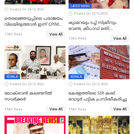
LATEST NEWS
Posted On 24-12-2025
Posted On 23-12-2025
തെരഞ്ഞെടുപ്പിലെ പരാജയം;
ക്യാമറയും ടച്ച് സ്ക്രീനും
വിലയിരുത്താന്‍ ഇന്ന് CPIM
വേണ്ട, കീപാഡ് മതി;
യോഗം
View All
സ്ത്രീകൾക്ക് സ്മാർട്ട് ഫോൺ
1 Min Read
View All
1 Min Read
വിലക്കി രാജ്യത്തെ ഒരു
പഞ്ചായത്ത്
KERALA
KERALA
Posted On 23-12-2025
Posted On 23-12-2025
ലോക്ഭവൻ കലണ്ടറിൽ
കേരളത്തിലെ SIR കരട്
സവർക്കർ
വോട്ടര്‍ പട്ടിക പ്രസിദ്ധീകരിച്ചു
View All
View All
1 Min Read
1 Min Read