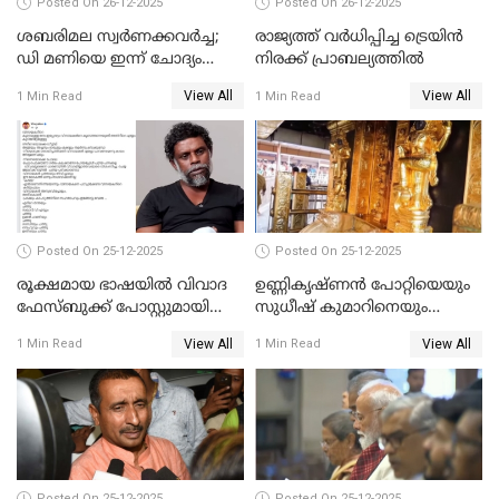
Posted On 26-12-2025
Posted On 26-12-2025
ശബരിമല സ്വര്‍ണക്കവര്‍ച്ച;
രാജ്യത്ത് വര്‍ധിപ്പിച്ച ട്രെയിന്‍
ഡി മണിയെ ഇന്ന് ചോദ്യം
നിരക്ക് പ്രാബല്യത്തില്‍
ചെയ്യും
View All
View All
1 Min Read
1 Min Read
Posted On 25-12-2025
Posted On 25-12-2025
രൂക്ഷമായ ഭാഷയിൽ വിവാദ
ഉണ്ണികൃഷ്ണന്‍ പോറ്റിയെയും
ഫേസ്ബുക്ക് പോസ്റ്റുമായി
സുധീഷ് കുമാറിനെയും
നടൻ വിനായകൻ
വീണ്ടും ചോദ്യം ചെയ്ത് SIT
View All
View All
1 Min Read
1 Min Read
Posted On 25-12-2025
Posted On 25-12-2025