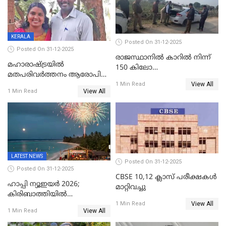
ഇന്റലിജൻസ് ഐജി
KERALA
Posted On 31-12-2025
Posted On 31-12-2025
രാജസ്ഥാനിൽ കാറിൽ നിന്ന്
മഹാരാഷ്ട്രയിൽ
150 കിലോ
മതപരിവർത്തനം ആരോപിച്ചു
സ്ഫോടകവസ്തുക്കൾ
View All
അറസ്റ്റിലായ മലയാളി
1 Min Read
പിടികൂടി
View All
1 Min Read
വൈദികനും ഭാര്യയ്ക്കും
ഉൾപ്പെടെ 11പേർക്കും ജാമ്യം
LATEST NEWS
Posted On 31-12-2025
Posted On 31-12-2025
CBSE 10,12 ക്ലാസ് പരീക്ഷകള്‍
ഹാപ്പി ന്യൂഇയർ 2026;
മാറ്റിവച്ചു
കിരിബാത്തിയിൽ
View All
പുതുവർഷമെത്തി
1 Min Read
View All
1 Min Read