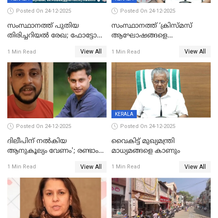
Posted On 24-12-2025
Posted On 24-12-2025
സംസ്ഥാനത്ത് പുതിയ
സംസ്ഥാനത്ത് ‘ക്രിസ്മസ്
തിരിച്ചറിയല്‍ രേഖ; ഫോട്ടോ
ആഘോഷങ്ങളെ
പതിപ്പിച്ച നേറ്റിവിറ്റി കാര്‍ഡ്
കടന്നാക്രമിയ്ക്കുന്നു; എല്ലാ
View All
View All
1 Min Read
1 Min Read
നല്‍കുമെന്ന് മുഖ്യമന്ത്രി; SIR
ആക്രമണങ്ങൾക്കും പിന്നിലും
ഹെല്‍പ് ഡസ്‌കുകള്‍
സംഘപരിവാർ’; മുഖ്യമന്ത്രി
ആരംഭിക്കാന്‍ മന്ത്രിസഭാ
യോഗ തീരുമാനം
KERALA
Posted On 24-12-2025
Posted On 24-12-2025
ദിലീപിന് നല്‍കിയ
വൈകിട്ട് മുഖ്യമന്ത്രി
ആനുകൂല്യം വേണം'; രണ്ടാം
മാധ്യമങ്ങളെ കാണും
പ്രതി മാര്‍ട്ടിന്‍
View All
View All
1 Min Read
1 Min Read
ഹൈക്കോടതിയില്‍