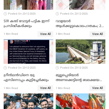
അഡ്വ. ടി.ബി മിനി
Posted On 23-12-2025
Posted On 23-12-2025
SIR കരട് വോട്ടര്‍ പട്ടിക ഇന്ന്
വാളയാർ
പ്രസിദ്ധീകരിക്കും
ആൾക്കൂട്ടകൊലപാതകം; 2
പേർ കൂടി കസ്റ്റഡിയിൽ
View All
View All
1 Min Read
1 Min Read
Posted On 23-12-2025
Posted On 23-12-2025
ഗ്രീന്‍ലന്‍ഡിനെ യു
മുല്ലപ്പെരിയാര്‍
എസിനൊപ്പം കൂട്ടിച്ചേര്‍ക്കും
അണക്കെട്ടിന്റെ ബലക്ഷയ
നിര്‍ണയം; പരിശോധന ഇന്ന്
View All
View All
1 Min Read
1 Min Read
തുടങ്ങും