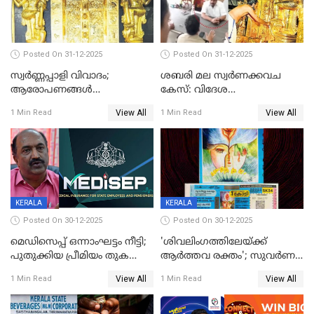
Posted On 31-12-2025
Posted On 31-12-2025
സ്വർണ്ണപ്പാളി വിവാദം;
ശബരി മല സ്വർണക്കവച
ആരോപണങ്ങൾ
കേസ്: വിദേശ
അവസാനിക്കുന്നില്ല
വ്യവസായിയുടെ ആരോപണം
View All
View All
1 Min Read
1 Min Read
നിഷേധിച്ച് ഡി മണി
KERALA
KERALA
Posted On 30-12-2025
Posted On 30-12-2025
മെഡിസെപ്പ് ഒന്നാംഘട്ടം നീട്ടി;
'ശിവലിംഗത്തിലേയ്ക്ക്
പുതുക്കിയ പ്രീമിയം തുക
ആര്‍ത്തവ രക്തം'; സുവര്‍ണ
ഈടാക്കുക ജനുവരി 31
കേരളം ലോട്ടറിയിലെ
View All
View All
1 Min Read
1 Min Read
മുതൽ
ചിത്രത്തിനെതിരെ ഹിന്ദു
ഐക്യവേദി പരാതി നൽകി