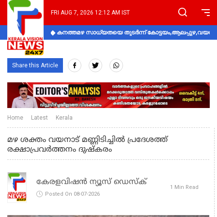
FRI AUG 7, 2026 12:12 AM IST
കനത്തമഴ സാധ്യതയെ തുടർന്ന് കോട്ടയം,ആലപ്പുഴ,വയനാട്
Share this Article
Home
Latest
Kerala
മഴ ശക്തം വയനാട് മണ്ണിടിച്ചിൽ പ്രദേശത്ത്
രക്ഷാപ്രവർത്തനം ദുഷ്കരം
കേരളവിഷൻ ന്യൂസ് ഡെസ്‌ക്
1 Min Read
Posted On 08-07-2026