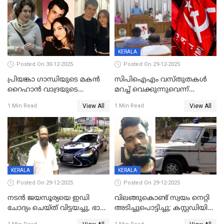
ഭക്തജനത്തിരക്ക്
KERALA
Posted On 30-12-2025
Posted On 29-12-2025
പ്രിയങ്കാ ​ഗാന്ധിയുടെ മകൻ
സിപിഐഎം വസ്തുതകൾ
റൈഹാൻ വാദ്രയുടെ
മറച്ച് വെക്കുന്നുവെന്ന്
വിവാഹനിശ്ചയം
സിപിഐ, 'പത്മകുമാറിനെ
View All
View All
1 Min Read
1 Min Read
കഴിഞ്ഞതായി റിപ്പോർട്ട്
സംരക്ഷിച്ചത്
തിരിച്ചടിച്ചു',വെള്ളാപ്പള്ളിയെ
ന്യായീകരിക്കുന്നതിലും
CPIഎക്സിക്യൂട്ടീവിൽ
വിമർശനം
KERALA
KERALA
Posted On 29-12-2025
Posted On 29-12-2025
നടൻ ജയസൂര്യയെ ഇഡി
വിലങ്ങുകൊണ്ട് സ്വയം നെറ്റി
ചോദ്യം ചെയ്ത് വിട്ടയച്ചു, ഭാര്യ
അടിച്ചുപൊട്ടിച്ചു; കസ്റ്റഡിയിൽ
സരിതയുടെയും
എടുക്കുന്നതിനിടെ