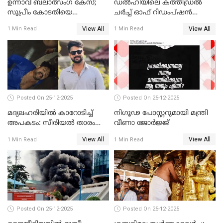
ഉന്നാവ് ബലാത്സംഗ കേസ്;
ഡൽഹിയിലെ കത്തീഡ്രൽ
സുപ്രീം കോടതിയെ
ചർച്ച് ഓഫ് റിഡംപ്ഷൻ
സമീപിക്കാനൊരുങ്ങി
സന്ദർശിച്ച് പ്രധാനമന്ത്രി
View All
View All
1 Min Read
1 Min Read
അതിജീവിത
Posted On 25-12-2025
Posted On 25-12-2025
മദ്യലഹരിയിൽ കാറോടിച്ച്
നിഗൂഢ പോസ്റ്ററുമായി മന്ത്രി
അപകടം: സീരിയൽ താരം
വീണാ ജോർജ്ജ്
സിദ്ധാർത്ഥ് പ്രഭുവിനെതിരെ
View All
View All
1 Min Read
1 Min Read
കേസെടുത്തു
Posted On 25-12-2025
Posted On 25-12-2025