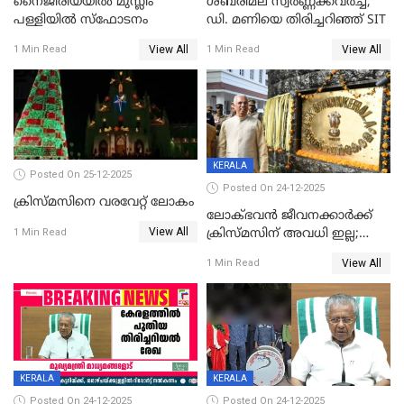
നൈജീരിയയിൽ മുസ്ലീം
ശബരിമല സ്വര്‍ണ്ണക്കവര്‍ച്ച;
പള്ളിയില്‍ സ്‌ഫോടനം
ഡി. മണിയെ തിരിച്ചറിഞ്ഞ് SIT
View All
View All
1 Min Read
1 Min Read
KERALA
Posted On 25-12-2025
Posted On 24-12-2025
ക്രിസ്മസിനെ വരവേറ്റ് ലോകം
ലോക്ഭവൻ ജീവനക്കാർക്ക്
View All
ക്രിസ്മസിന് അവധി ഇല്ല;
1 Min Read
ഹാജരാവാൻ ഉത്തരവ്
View All
1 Min Read
KERALA
KERALA
Posted On 24-12-2025
Posted On 24-12-2025