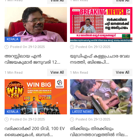
View All
View All
1 Min Read
1 Min Read
മൊഴിയെടുത്തു
വധശ്രമക്കേസ് പ്രതി
വിലങ്ങുമായി രക്ഷപ്പെട്ടു;
വ്യാപക തെരച്ചിൽ
KERALA
Posted On 29-12-2025
Posted On 29-12-2025
അറസ്റ്റിലായ എൻ
യുഡിഎഫ് കള്ളപ്രചാര വേല
വിജയകുമാർ ജനുവരി 12
നടത്തി, ബിജെപി
വരെ റിമാൻഡിൽ;
ഹിന്ദുവർഗീയത പ്രചരിപ്പിച്ചു,
View All
View All
1 Min Read
1 Min Read
ജാമ്യാപേക്ഷ ഈ മാസം 31ന്
ശബരിമല അത്ര
പരിഗണിക്കും
തിരിച്ചടിയായില്ല,സർക്കാരിനെക്കുറ
ജനങ്ങൾക്ക് മികച്ച
അഭിപ്രായം, എല്‍ഡിഎഫ്
അധികാരം നിലനിര്‍ത്തും,
ലോക്സഭ
തെരഞ്ഞെടുപ്പിനേക്കാൾ 17
KERALA
LATEST NEWS
ലക്ഷം വോട്ട് ലഭിച്ചു
Posted On 29-12-2025
Posted On 29-12-2025
വരിക്കാർക്ക് 200 ടിവി, 100 EV
തിക്കിലും തിരക്കിലും
ബൈക്കുകൾ, ബമ്പർ
വിമാനത്താവളത്തില്‍ നിലത്ത്