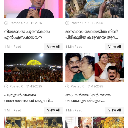
Posted On 31-12-2025
Posted On 31-12-2025
നിയമസഭാ പുരസ്‌കാരം
ജനവാസ മേഖലയിൽ നിന്ന്
എൻ.എസ്.മാധവന്
പിടികൂടിയ കടുവയെ തുറന്നു
വിട്ടു
View All
View All
1 Min Read
1 Min Read
Posted On 31-12-2025
Posted On 31-12-2025
പുതുവര്‍ഷത്തെ
മോഹന്‍ലാലിന്റെ അമ്മ
വരവേല്‍ക്കാന്‍ ഒരുങ്ങി
ശാന്തകുമാരിയുടെ
ലോകം
സംസ്‌കാരം ഇന്ന്
View All
View All
1 Min Read
1 Min Read