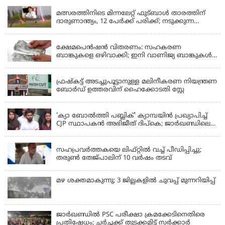
മത്സരത്തിനിടെ മിന്നലേറ്റ് ഫുട്‌ബാൾ താരത്തിന്
ദാരുണാന്ത്യം, 12 പേർക്ക് പരിക്ക്; നടുക്കുന്ന
വീഡിയോ
KERALA
ക്ഷേമപെൻഷൻ വിതരണം: സഹകരണ
ബാങ്കുകളെ ഒഴിവാക്കി; ഇനി വാണിജ്യ ബാങ്കുകൾ
മാത്രം
KERALA
ഫ്രഷ്‌കട്ട് അടച്ചുപൂട്ടാനുള്ള മലിനീകരണ നിയന്ത്രണ
ബോർഡ് ഉത്തരവിന് ഹൈക്കോടതി സ്റ്റേ
KERALA
'ക്യാ ബോൽത്തി പബ്ലിക്' ക്യാമ്പയിൻ പ്രഖ്യാപിച്ച്
CJP സ്ഥാപകൻ അഭിജീത് ദിപ്കെ; ജാർഖണ്ഡിലെ
വിദ്യാർത്ഥി പ്രക്ഷോഭത്തിലും മറുപടി
LATEST NEWS
സഹപ്രവർത്തകയെ ലിഫ്റ്റിൽ വച്ച് പീഡിപ്പിച്ചു;
തരുൺ തേജ്‌പാലിന് 10 വർഷം തടവ്
മഴ ശക്തമാകുന്നു; 3 ജില്ലകളിൽ ചുവപ്പ് മുന്നറിയിപ്പ്
ജാര്‍ഖണ്ഡില്‍ PSC പരീക്ഷാ ക്രമക്കേടിനെതിരെ
പ്രതിഷേധം; ചര്‍ച്ചക്ക് തുടക്കമിട്ട് സർക്കാർ