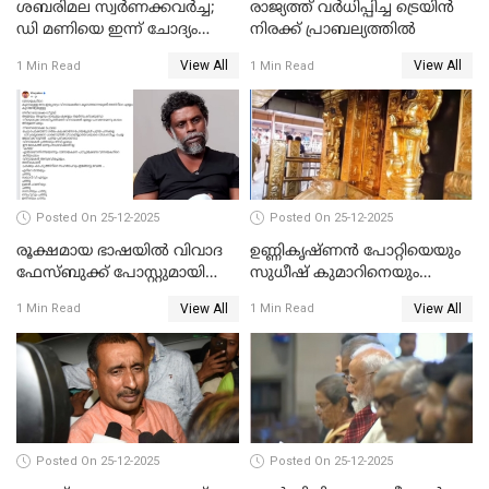
ശബരിമല സ്വര്‍ണക്കവര്‍ച്ച;
രാജ്യത്ത് വര്‍ധിപ്പിച്ച ട്രെയിന്‍
ഡി മണിയെ ഇന്ന് ചോദ്യം
നിരക്ക് പ്രാബല്യത്തില്‍
ചെയ്യും
View All
View All
1 Min Read
1 Min Read
Posted On 25-12-2025
Posted On 25-12-2025
രൂക്ഷമായ ഭാഷയിൽ വിവാദ
ഉണ്ണികൃഷ്ണന്‍ പോറ്റിയെയും
ഫേസ്ബുക്ക് പോസ്റ്റുമായി
സുധീഷ് കുമാറിനെയും
നടൻ വിനായകൻ
വീണ്ടും ചോദ്യം ചെയ്ത് SIT
View All
View All
1 Min Read
1 Min Read
Posted On 25-12-2025
Posted On 25-12-2025