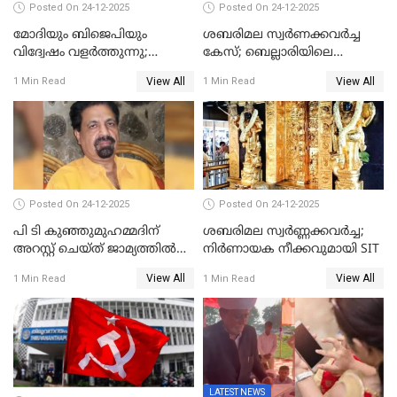
Posted On 24-12-2025
Posted On 24-12-2025
മോദിയും ബിജെപിയും
ശബരിമല സ്വര്‍ണക്കവര്‍ച്ച
വിദ്വേഷം വളർത്തുന്നു;
കേസ്; ബെല്ലാരിയിലെ
പ്രതിഷേധവിമായി
ജ്വല്ലറിയില്‍ പരിശോധന
View All
View All
1 Min Read
1 Min Read
കോൺഗ്രസ്
Posted On 24-12-2025
Posted On 24-12-2025
പി ടി കുഞ്ഞുമുഹമ്മദിന്
ശബരിമല സ്വര്‍ണ്ണക്കവര്‍ച്ച;
അറസ്റ്റ് ചെയ്ത് ജാമ്യത്തില്‍
നിർണായക നീക്കവുമായി SIT
വിട്ടു
View All
View All
1 Min Read
1 Min Read
LATEST NEWS