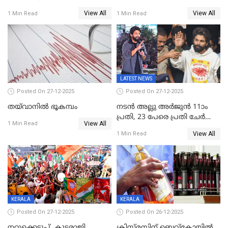
സമ്മാനമായി EV കാർ
വീണ് വിജയ്
View All
View All
1 Min Read
1 Min Read
ഉൾപ്പെടെ 2 കോടി രൂപയുടെ
സമ്മാനങ്ങളുമായി
കേരളവിഷൻ ബ്രോഡ്ബാൻഡ്
കണക്ട്&വിൻ
LATEST NEWS
Posted On 27-12-2025
Posted On 27-12-2025
തയ്‌വാനിൽ ഭൂകമ്പം
നടൻ അല്ലു അർജുൻ 11ാം
പ്രതി, 23 പേരെ പ്രതി ചേർത്ത്
View All
1 Min Read
കുറ്റപത്രം സമർപ്പിച്ചു
View All
1 Min Read
KERALA
KERALA
Posted On 27-12-2025
Posted On 26-12-2025
നറുക്കെടുപ്പ്, കൂട്ടരാജി,
ക്രിസ്മസിന് ബെവ്‌കോയിൽ