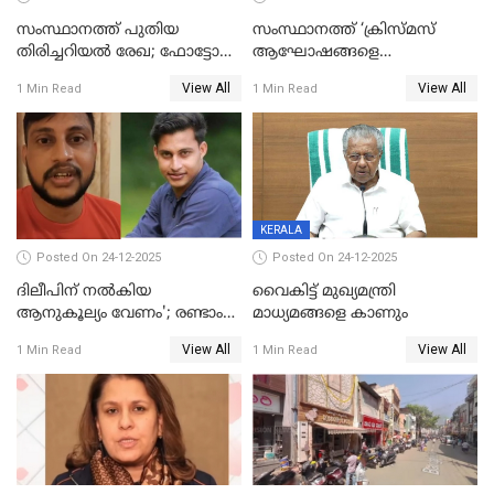
സംസ്ഥാനത്ത് പുതിയ
സംസ്ഥാനത്ത് ‘ക്രിസ്മസ്
തിരിച്ചറിയല്‍ രേഖ; ഫോട്ടോ
ആഘോഷങ്ങളെ
പതിപ്പിച്ച നേറ്റിവിറ്റി കാര്‍ഡ്
കടന്നാക്രമിയ്ക്കുന്നു; എല്ലാ
View All
View All
1 Min Read
1 Min Read
നല്‍കുമെന്ന് മുഖ്യമന്ത്രി; SIR
ആക്രമണങ്ങൾക്കും പിന്നിലും
ഹെല്‍പ് ഡസ്‌കുകള്‍
സംഘപരിവാർ’; മുഖ്യമന്ത്രി
ആരംഭിക്കാന്‍ മന്ത്രിസഭാ
യോഗ തീരുമാനം
KERALA
Posted On 24-12-2025
Posted On 24-12-2025
ദിലീപിന് നല്‍കിയ
വൈകിട്ട് മുഖ്യമന്ത്രി
ആനുകൂല്യം വേണം'; രണ്ടാം
മാധ്യമങ്ങളെ കാണും
പ്രതി മാര്‍ട്ടിന്‍
View All
View All
1 Min Read
1 Min Read
ഹൈക്കോടതിയില്‍