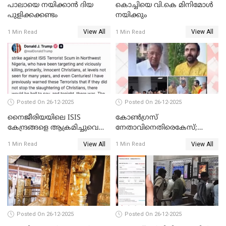
പാലായെ നയിക്കാന്‍ ദിയ
കൊച്ചിയെ വി.കെ മിനിമോള്‍
പുളിക്കക്കണ്ടം
നയിക്കും
View All
View All
1 Min Read
1 Min Read
Posted On 26-12-2025
Posted On 26-12-2025
നൈജീരിയയിലെ ISIS
കോണ്‍ഗ്രസ്
കേന്ദ്രങ്ങളെ ആക്രമിച്ചുവെന്ന്
നേതാവിനെതിരെകേസ്;
ട്രംപ്
മുഖ്യമന്ത്രിയും ഉണ്ണികൃഷ്ണന്‍
View All
View All
1 Min Read
1 Min Read
പോറ്റിയും ഒപ്പമുള്ള AI ചിത്രം
പങ്കുവെച്ചു
Posted On 26-12-2025
Posted On 26-12-2025