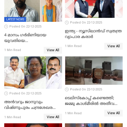
പൊലീസ്
LATEST NEWS
Posted On 22-12-2025
Posted On 22-12-2025
ഇന്ത്യ - ന്യൂസിലാൻഡ് സ്വതന്ത്ര
4 മാസം ഗർഭിണിയായ
വ്യാപാര കരാർ
യുവതിയെ
View All
വെട്ടിക്കൊലപ്പെടുത്തി
1 Min Read
View All
1 Min Read
പിതാവും സഹോദരനും;
ദുരഭിമാനക്കൊലയിൽ
നടുങ്ങി കർണാടക
Posted On 22-12-2025
Posted On 22-12-2025
ടെലിസ്‌കോപ്പ് കണ്ടെത്തി;
അൻവറും ജാനുവും
ജമ്മു കാശ്മീരില്‍ അതീവ
വിഷ്ണുപുരം ചന്ദ്രശേഖരന്റെ
ജാഗ്രത നിര്‍ദ്ദേശം
View All
പാർട്ടിയും UDF
1 Min Read
View All
1 Min Read
അസോസിയേറ്റ് അംഗങ്ങൾ;
അസോസിയേറ്റ്