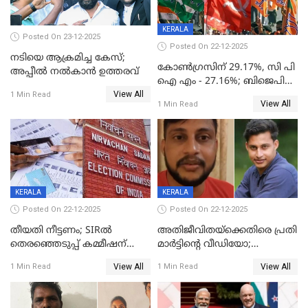
KERALA
Posted On 23-12-2025
Posted On 22-12-2025
നടിയെ ആക്രമിച്ച കേസ്;
കോൺഗ്രസിന് 29.17%, സി പി
അപ്പീൽ നൽകാൻ ഉത്തരവ്
ഐ എം - 27.16%; ബിജെപി
View All
20% കടന്നത്
1 Min Read
View All
1 Min Read
തിരുവനന്തപുരത്ത് മാത്രം,
തദ്ദേശത്തിലെ യഥാർത്ഥ
കണക്ക് പുറത്ത്
KERALA
KERALA
Posted On 22-12-2025
Posted On 22-12-2025
തീയതി നീട്ടണം; SIRൽ
അതിജീവിതയ്‌ക്കെതിരെ പ്രതി
തെരഞ്ഞെടുപ്പ് കമ്മീഷന്
മാർട്ടിന്റെ വീഡിയോ;
കത്തയച്ച് കേരളം
പ്രചരിപ്പിച്ച മൂന്നുപേർ
View All
View All
1 Min Read
1 Min Read
അറസ്റ്റിൽ; നൂറോളം
സൈറ്റുകളിൽ നിന്നും
വിഡിയോ നീക്കം ചെയ്യാനും