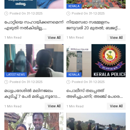
KERALA
Posted On 31-12-2025
Posted On 31-12-2025
പോറ്റിയെ സഹായിക്കണമെന്ന്
നിയമസഭാ സമ്മേളനം
എഴുതി നൽകിയില്ല,
ജനുവരി 20 മുതല്‍; ബജറ്റ്
ജനങ്ങളെ
അവതരണം അവസാനവാരം;
View All
View All
1 Min Read
1 Min Read
തെറ്റിദ്ധരിപ്പിക്കരുത്,
മന്ത്രിസഭാ
സാങ്കൽപ്പിക കഥകൾ
യോഗതീരുമാനങ്ങൾ
പ്രചരിപ്പിക്കുന്നുവെന്നും
കടകംപള്ളി സുരേന്ദ്രൻ
LATEST NEWS
KERALA
Posted On 31-12-2025
Posted On 31-12-2025
മധ്യപ്രദേശിൽ മലിനജലം
പൊലീസ് തലപ്പത്ത്
കുടിച്ച് 7 പേർ മരിച്ചു,നൂറോളം
അഴിച്ചുപണി; അഞ്ച് പേരെ
പേർ ഗുരുതരാവസ്ഥയിൽ
ഐജി റാങ്കിലേക്ക്
View All
View All
1 Min Read
1 Min Read
ഉയർത്തി,അജിതാ ബീഗം
ക്രൈംബ്രാഞ്ച് ഐജി,
എസ്.ശ്യാംസുന്ദർ
ഇന്റലിജൻസ് ഐജി