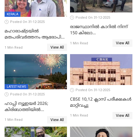
KERALA
Posted On 31-12-2025
Posted On 31-12-2025
രാജസ്ഥാനിൽ കാറിൽ നിന്ന്
മഹാരാഷ്ട്രയിൽ
150 കിലോ
മതപരിവർത്തനം ആരോപിച്ചു
സ്ഫോടകവസ്തുക്കൾ
View All
അറസ്റ്റിലായ മലയാളി
1 Min Read
പിടികൂടി
View All
1 Min Read
വൈദികനും ഭാര്യയ്ക്കും
ഉൾപ്പെടെ 11പേർക്കും ജാമ്യം
LATEST NEWS
Posted On 31-12-2025
Posted On 31-12-2025
CBSE 10,12 ക്ലാസ് പരീക്ഷകള്‍
ഹാപ്പി ന്യൂഇയർ 2026;
മാറ്റിവച്ചു
കിരിബാത്തിയിൽ
View All
പുതുവർഷമെത്തി
1 Min Read
View All
1 Min Read