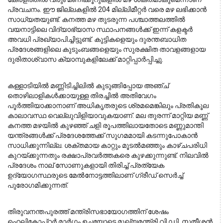
പ്രവചനം. ഈ ജില്ലകളിൽ 204 മില്ലിമീറ്റർ വരെ മഴ ലഭിക്കാൻ 
സാധ്യതയുണ്ട്. കനത്ത മഴ തുടരുന്ന പശ്ചാത്തലത്തിൽ 
വയനാട്ടിലെ വിദ്യാഭ്യാസ സ്ഥാപനങ്ങൾക്ക് ഇന്ന് കളക്ടർ 
അവധി പ്രഖ്യാപിച്ചിട്ടുണ്ട്. കുട്ടികളെയും ദുരന്തബാധിത 
പ്രദേശങ്ങളിലെ കുടുംബങ്ങളെയും സുരക്ഷിത താവളങ്ങളായ 
ദുരിതാശ്വാസ ക്യാമ്പുകളിലേക്ക് മാറ്റിപ്പാർപ്പിച്ചു.
കള്ളാടിയിൽ മണ്ണിടിച്ചിലിൽ കുടുങ്ങിപ്പോയ അഞ്ച് 
തൊഴിലാളികൾക്കായുള്ള തിരച്ചിൽ അതിവേഗം 
പൂർത്തിയാക്കാനാണ് അധികൃതരുടെ ശ്രമമെങ്കിലും പ്രതികൂല 
കാലാവസ്ഥ വെല്ലുവിളിയാവുകയാണ്. മല തുരന്ന് മാറ്റിയ മണ്ണ് 
കനത്ത മഴയിൽ കുഴഞ്ഞ് ചളി രൂപത്തിലായതോടെ മണ്ണുമാന്തി 
യന്ത്രങ്ങൾക്ക് പ്രദേശത്തേക്ക് സുഗമമായി കടന്നുപോകാൻ 
സാധിക്കുന്നില്ല. ശക്തമായ കാറ്റും മൂടൽമഞ്ഞും കാഴ്ചപരിധി 
കുറയ്ക്കുന്നതും രക്ഷാപ്രവർത്തകരെ കുഴക്കുന്നുണ്ട്. നിലവിൽ 
പ്രദേശം നാല് സോണുകളായി തിരിച്ച് പ്രത്യേക 
ഉദ്യോഗസ്ഥരുടെ മേൽനോട്ടത്തിലാണ് ഗ്രീഡ് സെർച്ച് 
പുരോഗമിക്കുന്നത്.
തിരുവനന്തപുരത്ത് മന്ത്രിസഭായോഗത്തിന് ശേഷം 
ഹെലികോപ്റ്റർ മാർഗ്ഗം ഉച്ചയോടെ മുഖ്യമന്ത്രി വി.ഡി. സതീശൻ 