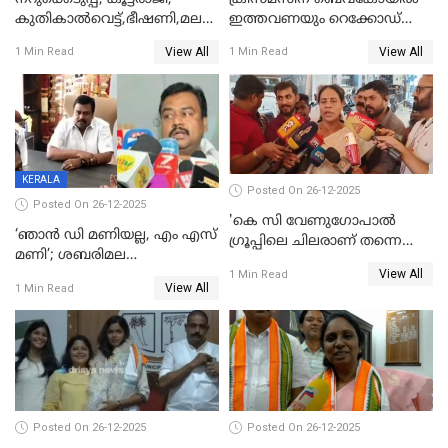
കുതികാൽവെട്ട്,ഭീഷണി,മലബാറിലാകട്ടെ
ഇത്തവണയും റെക്കോഡ്
ട്വിസ്റ്റോട് ട്വിസ്റ്റും; അടിമുടി
വിൽപ്പന;കഴിഞ്ഞവർഷത്തേക്ക
View All
View All
1 Min Read
1 Min Read
നാടകീയമായി പഞ്ചായത്ത്
53 കോടി രൂപയുടെ അധിക
പ്രസിഡന്‍റ് തെരഞ്ഞെടുപ്പ്
വിൽപ്പന; മലയാളി കുടിച്ചു
തീർത്തത് 333 കോടിയുടെ
മദ്യം
KERALA
Posted On 26-12-2025
Posted On 26-12-2025
'കെ സി വേണുഗോപാല്‍
‘ഞാൻ ഡി മണിയല്ല, എം എസ്
ഗ്രൂപ്പിലെ ചിലരാണ് തന്നെ
മണി’; ശബരിമല
തഴഞ്ഞത്'; ലാലി ജെയിംസ്
View All
സ്വർണക്കവർച്ചയുമായി ഒരു
1 Min Read
View All
1 Min Read
ബന്ധവും ഇല്ലെന്ന് എസ്ഐടി
ചോദ്യം ചെയ്ത ദിണ്ടിഗലിലെ
വ്യവസായി
Posted On 26-12-2025
Posted On 26-12-2025