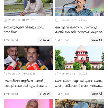
Posted On 31-12-2025
Posted On 31-12-2025
ജയസൂര്യക്ക് വീണ്ടും ഇഡി
കേരളവിഷനെ പ്രശംസിച്ച്
നോട്ടീസ്
മന്ത്രി കെബി ഗണേഷ് കുമാര്‍
View All
View All
1 Min Read
1 Min Read
Posted On 31-12-2025
Posted On 31-12-2025
ശബരിമല സ്വര്‍ണക്കവര്‍ച്ച;
ശബരിമല യുവതി പ്രവേശനം;
അടൂര്‍ പ്രകാശ് എംപിയെ
പരിഗണിക്കാന്‍ ഭരണഘടന
ചോദ്യം ചെയ്യാൻ SIT
ബെഞ്ച്
View All
View All
1 Min Read
1 Min Read