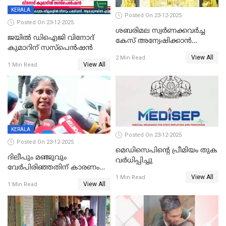
KERALA
Posted On 23-12-2025
Posted On 23-12-2025
ശബരിമല സ്വര്‍ണക്കവര്‍ച്ച
ജയിൽ ഡിഐജി വിനോദ്
കേസ് അന്വേഷിക്കാന്‍
കുമാറിന് സസ്പെൻഷൻ
തയ്യാറെന്ന് CBI
View All
2 Min Read
View All
1 Min Read
KERALA
Posted On 23-12-2025
Posted On 23-12-2025
മെഡിസെപിന്റെ പ്രീമിയം തുക
ദിലീപും മഞ്ജുവും
വർധിപ്പിച്ചു
വേർപിരിഞ്ഞതിന് കാരണം
View All
ദിലീപ് മഞ്ജുവിന് നൽകിയ ആ
1 Min Read
View All
1 Min Read
പഴയ മൊബൈലിൽ നിന്ന്
കണ്ടെത്തിയ ചാറ്റിൽ
നിന്നാണ്; എട്ടാം പ്രതിക്ക്
മോട്ടീവ് ഉണ്ടായിരുന്നെന്നും