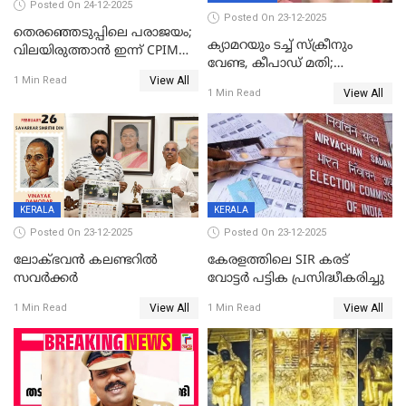
Posted On 24-12-2025
Posted On 23-12-2025
തെരഞ്ഞെടുപ്പിലെ പരാജയം;
ക്യാമറയും ടച്ച് സ്ക്രീനും
വിലയിരുത്താന്‍ ഇന്ന് CPIM
വേണ്ട, കീപാഡ് മതി;
യോഗം
View All
സ്ത്രീകൾക്ക് സ്മാർട്ട് ഫോൺ
1 Min Read
View All
1 Min Read
വിലക്കി രാജ്യത്തെ ഒരു
പഞ്ചായത്ത്
KERALA
KERALA
Posted On 23-12-2025
Posted On 23-12-2025
ലോക്ഭവൻ കലണ്ടറിൽ
കേരളത്തിലെ SIR കരട്
സവർക്കർ
വോട്ടര്‍ പട്ടിക പ്രസിദ്ധീകരിച്ചു
View All
View All
1 Min Read
1 Min Read