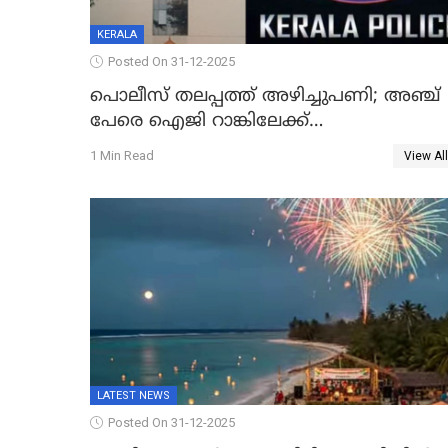
KERALA
Posted On 31-12-2025
പൊലീസ് തലപ്പത്ത് അഴിച്ചുപണി; അഞ്ച്
പേരെ ഐജി റാങ്കിലേക്ക്
ഉയർത്തി,അജിതാ ബീഗം ക്രൈംബ്രാഞ്ച്
1 Min Read
View All
ഐജി, എസ്.ശ്യാംസുന്ദർ ഇന്റലിജൻസ്
ഐജി
LATEST NEWS
Posted On 31-12-2025