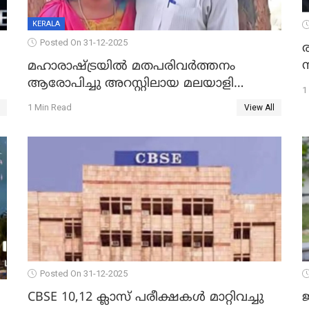
KERALA
Posted On 31-12-2025
മഹാരാഷ്ട്രയിൽ മതപരിവർത്തനം
ആരോപിച്ചു അറസ്റ്റിലായ മലയാളി
1
വൈദികനും ഭാര്യയ്ക്കും ഉൾപ്പെടെ
1 Min Read
View All
11പേർക്കും ജാമ്യം
Posted On 31-12-2025
CBSE 10,12 ക്ലാസ് പരീക്ഷകള്‍ മാറ്റിവച്ചു
ജ