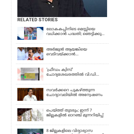
RELATED STORIES
ലോകകപ്പിനിടെ മെസ്സിയെ
വധിക്കാൻ പദ്ധതി; ഞെട്ടിക്കുന്ന
പൊലീസ് സുരക്ഷാ
രേഖകള്‍;ആറായിരത്തിലധികം
ഭീഷണി സന്ദേശങ്ങൾ ലഭിച്ചെന്ന്
അര്‍ജുന്‍ ആയങ്കിയെ
ഫ്രഞ്ച് റഫറി
വെടിവയ്ക്കാന്‍
ഉത്തരവിട്ടിട്ടില്ലെന്ന്
ആഭ്യന്തരമന്ത്രി | RAMESH
CHENNITHALA
'ഫ്രീഡം ക്വിസ്'
ചോദ്യശേഖരത്തില്‍ വി.ഡി
സവര്‍ക്കറെ പുകഴ്ത്തുന്ന
ചോദ്യം
സവര്‍ക്കറെ പുകഴ്ത്തുന്ന
ചോദ്യാവലിയില്‍ അന്വേഷണം
പെയ്ത്ത് തുടരും; ഇന്ന് 7
ജില്ലകളില്‍ ഓറഞ്ച് മുന്നറിയിപ്പ്
8 ജില്ലകളിലെ വിദ്യാഭ്യാസ