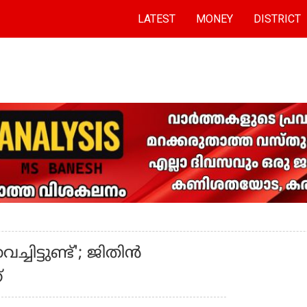
LATEST
MONEY
DISTRICT
ച്ചിട്ടുണ്ട്'; ജിതിന്‍
്