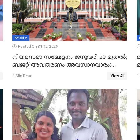
KERALA
Posted On 31-12-2025
നിയമസഭാ സമ്മേളനം ജനുവരി 20 മുതല്‍;
മ
ബജറ്റ് അവതരണം അവസാനവാരം;
മന്ത്രിസഭാ യോഗതീരുമാനങ്ങൾ
1 Min Read
1
View All