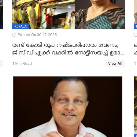
KERALA
Posted On 30-12-2025
രണ്ട് കോടി രൂപ നഷ്ടപരിഹാരം വേണം;
ഭ
ജിസിഡിഎക്ക് വക്കീൽ നോട്ടീസയച്ച് ഉമാ
തോമസ്
1 Min Read
1
View All