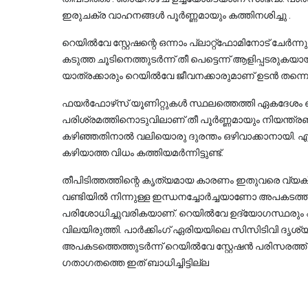
ഇരുചക്ര വാഹനങ്ങൾ പൂർണ്ണമായും കത്തിനശിച്ചു .
റെയിൽവേ സ്റ്റേഷന്റെ ഒന്നാം പ്ലാറ്റ്‌ഫോമിനോട് ചേർന്
കടുത്ത ചൂടിനെത്തുടർന്ന് തീ പെട്ടെന്ന് ആളിപ്പടരുകയായി
യാത്രക്കാരും റെയിൽവേ ജീവനക്കാരുമാണ് ഉടൻ തന്ന
ഫയർഫോഴ്‌സ് യൂണിറ്റുകൾ സ്ഥലത്തെത്തി ഏകദേശം ഒര
പരിശ്രമത്തിനൊടുവിലാണ് തീ പൂർണ്ണമായും നിയന്ത്ര
കഴിഞ്ഞതിനാൽ വലിയൊരു ദുരന്തം ഒഴിവാക്കാനായി. എങ
കഴിയാത്ത വിധം കത്തിയമർന്നിട്ടുണ്ട്.
തീപിടിത്തത്തിന്റെ കൃത്യമായ കാരണം ഇതുവരെ വ്യക്
വണ്ടിയിൽ നിന്നുള്ള ഇന്ധനച്ചോർച്ചയാണോ അപകടത്
പരിശോധിച്ചുവരികയാണ്. റെയിൽവേ ഉദ്യോഗസ്ഥരും 
വിലയിരുത്തി. പാർക്കിംഗ് ഏരിയയിലെ സിസിടിവി ദൃശ്യങ്
അപകടത്തെത്തുടർന്ന് റെയിൽവേ സ്റ്റേഷൻ പരിസരത്ത് അ
ഗതാഗതത്തെ ഇത് ബാധിച്ചിട്ടില്ല