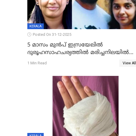
KERALA
Posted On 31-12-2025
5 മാസം മുൻപ് ഇസ്രയേലിൽ
ദുരൂഹസാഹചര്യത്തിൽ മരിച്ചനിലയിൽ
കണ്ടെത്തിയ മലയാളി യുവാവിന്റെ
1 Min Read
View All
ഭാര്യയും മരിച്ചു
KERALA