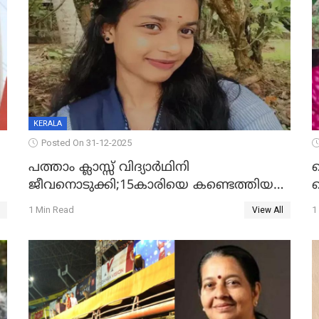
KERALA
Posted On 31-12-2025
പത്താം ക്ലാസ്സ് വിദ്യാര്‍ഥിനി
ജീവനൊടുക്കി;15കാരിയെ കണ്ടെത്തിയത്
ക
കിടപ്പുമുറിയില്‍ തൂങ്ങി മരിച്ച നിലയിൽ
ല
1 Min Read
1
View All
ദ