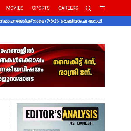
MOVIES
SPORTS
CAREERS
സ്ഥാപനങ്ങൾക്ക് നാളെ (7/8/26-വെള്ളിയാഴ്ച) അവധി
തൃശൂരിൽ