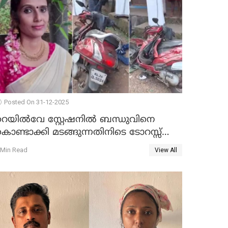
Posted On 31-12-2025
റെയിൽവേ സ്റ്റേഷനിൽ ബന്ധുവിനെ
ൊണ്ടാക്കി മടങ്ങുന്നതിനിടെ ടോറസ്സ്
ോറി സ്കൂട്ടറിൽ ഇടിച്ചു : യുവതിക്ക്
 Min Read
View All
ാരുണാന്ത്യം