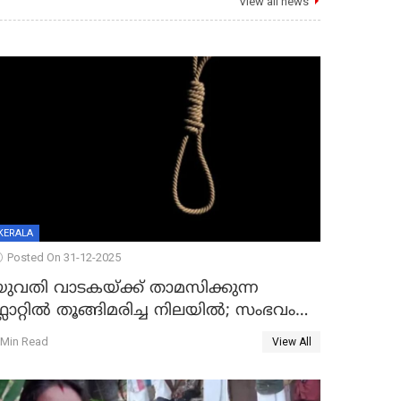
View all news
KERALA
Posted On 31-12-2025
യുവതി വാടകയ്ക്ക് താമസിക്കുന്ന
്ലാറ്റില്‍ തൂങ്ങിമരിച്ച നിലയില്‍; സംഭവം
കൈതപ്പൊയിലില്‍
 Min Read
View All