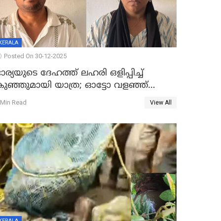
KERALA
Posted On 30-12-2025
ാര്യയുടെ ദേഹത്ത് ലഹരി ഒളിപ്പിച്ച്
കുഞ്ഞുമായി യാത്ര; ഓട്ടോ വളഞ്ഞ്
ദമ്പതികളെ പിടികൂടി പൊലീസ്
 Min Read
View All
KERALA