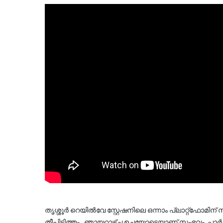
തൃശ്ശൂർ റെയിൽവേ സ്റ്റേഷനിലെ ഒന്നാം പ്ലാറ്റ്‌ഫോമിന് സമീപമുള്ള ബൈക്ക് പാർക്കിംഗ് ഏരിയയിൽ വൻ 
തീപിടിത്തം . ഞായറാഴ്ച ഉച്ചയോടെയാണ് സംഭവം. പാർക്കി