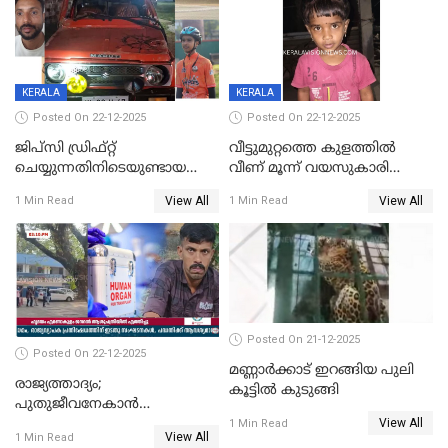
KERALA
KERALA
Posted On 22-12-2025
Posted On 22-12-2025
ജിപ്സി ഡ്രിഫ്റ്റ്
വീട്ടുമുറ്റത്തെ കുളത്തിൽ
ചെയ്യുന്നതിനിടെയുണ്ടായ
വീണ് മൂന്ന് വയസുകാരി
അപകടം; 14 വയസുകാരന്
മരിച്ചു
View All
View All
1 Min Read
1 Min Read
ദാരുണാന്ത്യം; ജീപ്സി
ഓടിച്ചയാൾ അറസ്റ്റിൽ.
Posted On 21-12-2025
Posted On 22-12-2025
മണ്ണാർക്കാട് ഇറങ്ങിയ പുലി
രാജ്യത്താദ്യം;
കൂട്ടിൽ കുടുങ്ങി
പുതുജീവനേകാൻ
View All
ഷിബുവിന്റെ ഹൃദയം
1 Min Read
View All
1 Min Read
എറണാകുളം സർക്കാർ