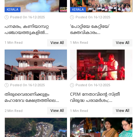
KERALA
KERALA
Posted On 16-12-2025
Posted On 16-12-2025
പനമരം, കണിയാമ്പറ്റ
‘പോറ്റിയേ കേറ്റിയേ’
പഞ്ചായത്തുകളിൽ
ഭക്തവികാരം
ബുധനാഴ്ച വിദ്യാഭ്യാസ
വ്രണപ്പെടുത്തിയെന്നു
View All
View All
1 Min Read
1 Min Read
സ്ഥാപനങ്ങൾക്ക് അവധി
ഡിജിപിക്ക് പരാതി; ശക്തമായ
നടപടി വേണമെന്നു
സിപിഐഎമ്മും
Posted On 16-12-2025
Posted On 16-12-2025
തിരുവൈരാണിക്കുളം
CPIM നേതാവിൻ്റെ സ്ത്രീ
മഹാദേവ ക്ഷേത്രത്തിലെ
വിരുദ്ധ പരാമർശം;
നടതുറപ്പ് മഹോത്സവത്തിന്
കേസെടുത്ത് പൊലീസ്
View All
View All
2 Min Read
1 Min Read
ജനുവരി 2 ന് തുടക്കമാകും