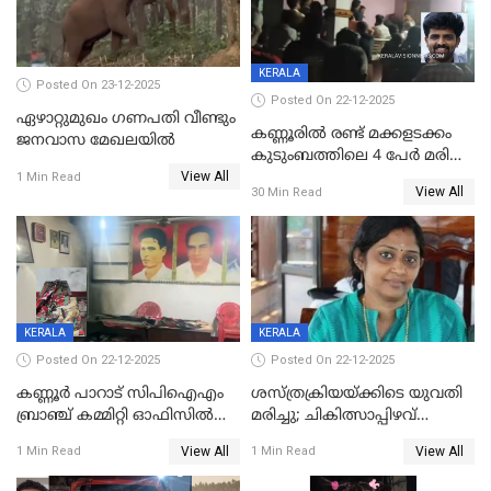
KERALA
Posted On 23-12-2025
Posted On 22-12-2025
ഏഴാറ്റുമുഖം ഗണപതി വീണ്ടും
കണ്ണൂരിൽ രണ്ട് മക്കളടക്കം
ജനവാസ മേഖലയിൽ
കുടുംബത്തിലെ 4 പേർ മരിച്ച
View All
നിലയിൽ
1 Min Read
View All
30 Min Read
KERALA
KERALA
Posted On 22-12-2025
Posted On 22-12-2025
കണ്ണൂർ പാറാട് സിപിഐഎം
ശസ്ത്രക്രിയയ്‌ക്കിടെ യുവതി
ബ്രാഞ്ച് കമ്മിറ്റി ഓഫിസിൽ
മരിച്ചു; ചികിത്സാപ്പിഴവ്
തീയിട്ടു; നേതാക്കളുടെ
ആരോപിച്ച് ബന്ധുക്കൾ;
View All
View All
1 Min Read
1 Min Read
ചിത്രങ്ങളടക്കം കത്തിയ
സംഭവം മാവേലിക്കരയിൽ
നിലയിൽ