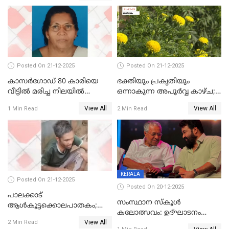
ജനറൽ
ആശുപത്രിയിലെത്തിച്ചു
Posted On 21-12-2025
Posted On 21-12-2025
കാസർഗോഡ് 80 കാരിയെ
ഭക്തിയും പ്രകൃതിയും
വീട്ടിൽ മരിച്ച നിലയിൽ
ഒന്നാകുന്ന അപൂര്‍വ്വ കാഴ്ച;
കണ്ടെത്തി
ഭക്തർക്ക്
View All
View All
1 Min Read
2 Min Read
കാഴ്ചാനുഭവമൊരുക്കി
ശബരീ നന്ദനം
KERALA
Posted On 21-12-2025
Posted On 20-12-2025
പാലക്കാട്‌
സംസ്ഥാന സ്കൂൾ
ആൾകൂട്ടക്കൊലപാതകം;
കലോത്സവം: ഉദ്ഘാടനം
അന്വേഷണം
View All
മുഖ്യമന്ത്രി, സമാപനത്തിൽ
2 Min Read
ഊർജ്ജിതമാക്കിമാക്കി