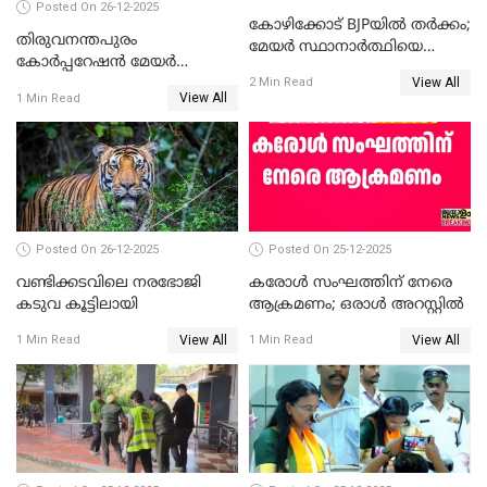
Posted On 26-12-2025
കോഴിക്കോട് BJPയിൽ തർക്കം;
തിരുവനന്തപുരം
മേയർ സ്ഥാനാർത്ഥിയെ
കോര്‍പ്പറേഷന്‍ മേയര്‍
പരസ്യമായി പ്രഖ്യാപിച്ചില്ല
View All
തെരഞ്ഞെടുപ്പ്; സിപിഐഎം
2 Min Read
View All
1 Min Read
ഹൈക്കോടതിയിലേക്ക്;
സത്യപ്രതിജ്ഞ ചടങ്ങില്‍
ചട്ടലംഘനമെന്ന് പാർട്ടി
Posted On 26-12-2025
Posted On 25-12-2025
വണ്ടിക്കടവിലെ നരഭോജി
കരോള്‍ സംഘത്തിന് നേരെ
കടുവ കൂട്ടിലായി
ആക്രമണം; ഒരാള്‍ അറസ്റ്റില്‍
View All
View All
1 Min Read
1 Min Read