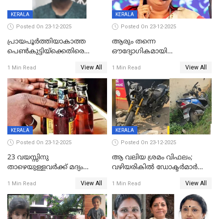
KERALA
KERALA
Posted On 23-12-2025
Posted On 23-12-2025
പ്രായപൂർത്തിയാകാത്ത
ആരും തന്നെ
പെൺകുട്ടിയ്ക്കെതിരെ
ഔദ്യോഗികമായി
ലൈംഗികാതിക്രമം; 36കാരന്
അറിയിച്ചിട്ടില്ല, മേയറെ
View All
View All
1 Min Read
1 Min Read
59 വർഷം തടവും 90,൦൦൦ രൂപ
കണ്ടെത്താൻ ഇന്ന് കോർ
പിഴയും ശിക്ഷ
കമ്മിറ്റി കൂടിയില്ല';
അതൃപ്തിയുമായി ദീപ്തി മേരി
വർഗീസ്
KERALA
KERALA
Posted On 23-12-2025
Posted On 23-12-2025
23 വയസ്സിനു
ആ വലിയ ശ്രമം വിഫലം;
താഴെയുള്ളവർക്ക് മദ്യം
വഴിയരികില്‍ ‌ഡോക്ടര്‍മാര്‍
നൽകിയതിനെതിരെ കർശന
ശസ്ത്രക്രിയ നടത്തിയ ലിനു
View All
View All
1 Min Read
1 Min Read
നടപടി;സ്ഥാപനങ്ങൾക്കെതിരെ
മരണത്തിന് കീഴടങ്ങി
രണ്ട് കേസുകൾ