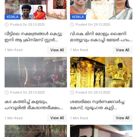
KERALA
KERALA
Posted On 23-12-2025
Posted On 23-12-2025
വീട്ടിലെ നക്ഷത്രങ്ങൾ കെട്ടു;
വി.കെ മിനി മോളും ഷൈനി
ഇനി ആ ക്രിസ്മസ് സ്റ്റാർ
മാത്യുവും കൊച്ചി മേയർ പദം
മാത്രം; പൈതങ്ങൾക്ക്
പങ്കിടും; ദീപ്തി മേരി വർഗീസ്
View All
View All
1 Min Read
1 Min Read
വേണ്ടിയുള്ള
മേയറാകില്ല
പിടിവലിക്കിടയിൽ
അപ്പൂപ്പനെതിരെ പോക്സോ
കേസ് ഒടുവിൽ 4 ജീവനുകൾ
പൊലിഞ്ഞു
Posted On 23-12-2025
Posted On 23-12-2025
കട കത്തിച്ച് കളയും,
ശബരിമല സ്വര്‍ണക്കവര്‍ച്ച
പറവൂരില്‍ ഭീകരാന്തരീക്ഷം
കേസ്; ദുരൂഹത കൂട്ടി
സൃഷ്ടിച്ച് കുട്ടി ലഹരിസംഘം
വിദേശവ്യവസായിയുടെ മൊഴി
View All
View All
1 Min Read
1 Min Read