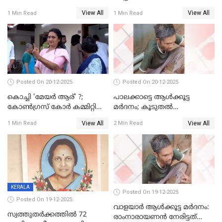
മെമ്പർ മരിച്ചു
View All
View All
1 Min Read
1 Min Read
Posted On 20-12-2025
Posted On 20-12-2025
കൊച്ചി 'മേയർ ആര്' ?;
പാലക്കാട്ടെ ആള്‍ക്കൂട്ട
കോണ്‍ഗ്രസ് കോര്‍ കമ്മിറ്റി
മര്‍ദനം; കൂടുതല്‍
യോഗം ചൊവ്വാഴ്ച
അറസ്റ്റുണ്ടാവും, മര്‍ദിച്ചത് 15
View All
View All
1 Min Read
2 Min Read
അംഗ സംഘമെന്ന് വിവരം
KERALA
Posted On 19-12-2025
Posted On 19-12-2025
വാളയാർ ആൾക്കൂട്ട മർദനം:
സ്വത്തുതര്‍ക്കത്തില്‍ 72
രാംനാരായണൻ നേരിട്ടത്