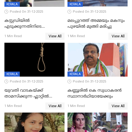
KERALA
KERALA
Posted On 31-12-2025
Posted On 31-12-2025
കസ്റ്റഡിയിൽ
മലപ്പുറത്ത് അമ്മയും മകനും
എടുക്കുന്നതിനിടെ
പുഴയിൽ മുങ്ങി മരിച്ചു
വിലങ്ങുമായി രക്ഷപ്പെട്ട
View All
View All
1 Min Read
1 Min Read
വധശ്രമക്കേസ് പ്രതി പിടിയിൽ
KERALA
KERALA
Posted On 31-12-2025
Posted On 31-12-2025
യുവതി വാടകയ്ക്ക്
കണ്ണൂരിൽ കെ സുധാകരൻ
താമസിക്കുന്ന ഫ്ലാറ്റില്‍
സ്ഥാനാർഥിയായേക്കും
തൂങ്ങിമരിച്ച നിലയില്‍;
View All
View All
1 Min Read
1 Min Read
സംഭവം കൈതപ്പൊയിലില്‍