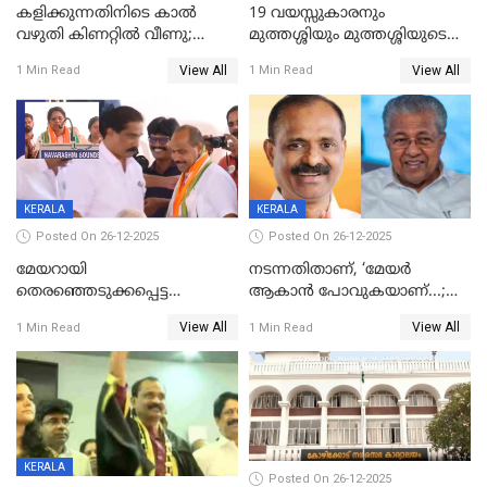
കളിക്കുന്നതിനിടെ കാൽ
19 വയസ്സുകാരനും
വഴുതി കിണറ്റിൽ വീണു;
മുത്തശ്ശിയും മുത്തശ്ശിയുടെ
ഒന്നര വയസ്സുകാരന്
സഹോദരിയും വീട്ടിൽ തൂങ്ങി
View All
View All
1 Min Read
1 Min Read
ദാരുണാന്ത്യം
മരിച്ചനിലയിൽ
KERALA
KERALA
Posted On 26-12-2025
Posted On 26-12-2025
മേയറായി
നടന്നതിതാണ്, ‘മേയർ
തെരഞ്ഞെടുക്കപ്പെട്ട
ആകാൻ പോവുകയാണ്...;
ശേഷമുള്ള പി ഇന്ദിരയുടെ
ആവട്ടെ, അഭിനന്ദനങ്ങൾ’;
View All
View All
1 Min Read
1 Min Read
ആദ്യ വോട്ട് അസാധു; കണ്ണൂർ
മുഖ്യമന്ത്രിയുടെ ഓഫീസ്
ഡെപ്യൂട്ടി മേയർ സ്ഥാനത്ത്
തന്നെ വിശദീകരിയ്ക്കുന്നു;
താഹിറിന് വിജയം
സത്യമിതാണ്
KERALA
Posted On 26-12-2025