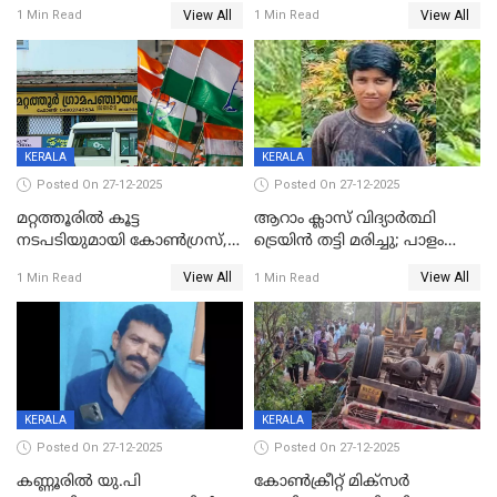
കൗണ്‍സിലറുടെ
കൊലപാതകം: അമ്മയും
View All
View All
1 Min Read
1 Min Read
മാനസികപീഡനമെന്ന് കുറിപ്പ്
സുഹൃത്തും പൊലീസ്
കസ്റ്റഡിയിൽ
KERALA
KERALA
Posted On 27-12-2025
Posted On 27-12-2025
മറ്റത്തൂരിൽ കൂട്ട
ആറാം ക്ലാസ് വിദ്യാർത്ഥി
നടപടിയുമായി കോണ്‍ഗ്രസ്,
ട്രെയിൻ തട്ടി മരിച്ചു; പാളം
ബിജെപി പാളയത്തിലെത്തിയ
മുറിച്ചുകടക്കുന്നതിനിടെ
View All
View All
1 Min Read
1 Min Read
എട്ട് പേര്‍ ഉള്‍പ്പെടെ
അപകടം മലപ്പുറത്ത്
പത്തുപേരെ പുറത്താക്കി,
ചൊവ്വന്നൂരിലും നടപടി
KERALA
KERALA
Posted On 27-12-2025
Posted On 27-12-2025
കണ്ണൂരിൽ യു.പി
കോണ്‍ക്രീറ്റ് മിക്‌സര്‍