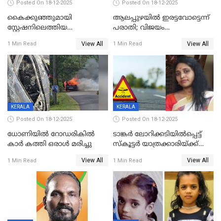
Posted On 18-12-2025
Posted On 18-12-2025
കൈക്കുഞ്ഞുമായി
ആലപ്പുഴയിൽ ഇരട്ടവോട്ടെന്ന്
സ്റ്റേഷനിലെത്തിയ
പരാതി; വിജയം
യുവതിയ്ക്ക് മർദ്ദനം; സിഐ
റദ്ദാക്കണമെന്ന് വലിയമരം
View All
View All
1 Min Read
1 Min Read
കരണത്തടിച്ചു; CC ടിവി
വാർഡിലെ എൽഡിഎഫ്
ദൃശ്യങ്ങൾ പുറത്ത്
സ്ഥാനാർത്ഥി
KERALA
KERALA
Posted On 18-12-2025
Posted On 18-12-2025
ധോണിയിൽ റോഡരികിൽ
ടാങ്കർ ലോറിക്കടിയിൽപ്പെട്ട്
കാർ കത്തി ഒരാൾ മരിച്ചു
സ്കൂട്ടർ യാത്രക്കാരിയ്ക്ക്
ദാരുണാന്ത്യം; അപകടം
View All
View All
1 Min Read
1 Min Read
കണ്ടോത്ത് ദേശീയ പാതയിൽ