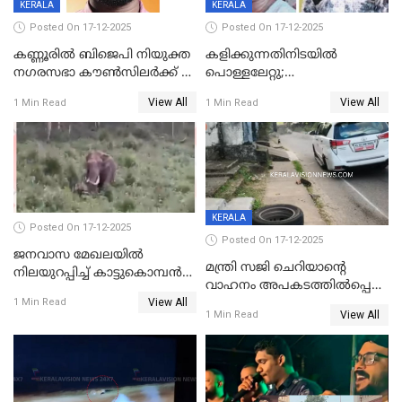
KERALA
KERALA
Posted On 17-12-2025
Posted On 17-12-2025
കണ്ണൂരിൽ ബിജെപി നിയുക്ത
കളിക്കുന്നതിനിടയിൽ
നഗരസഭാ കൗൺസിലർക്ക് 36
പൊള്ളലേറ്റു;
വർഷം തടവുശിക്ഷ
ചികിത്സയിലായിരുന്ന രണ്ടാം
View All
View All
1 Min Read
1 Min Read
ക്ലാസ് വിദ്യാർത്ഥിനി മരിച്ചു
KERALA
Posted On 17-12-2025
Posted On 17-12-2025
ജനവാസ മേഖലയില്‍
മന്ത്രി സജി ചെറിയാന്റെ
നിലയുറപ്പിച്ച് കാട്ടുകൊമ്പന്‍
വാഹനം അപകടത്തിൽപ്പെട്ടു;
പടയപ്പ
View All
മന്ത്രിയും സംഘവും
1 Min Read
View All
1 Min Read
രക്ഷപ്പെട്ടത് തലനാരിടയ്ക്ക്