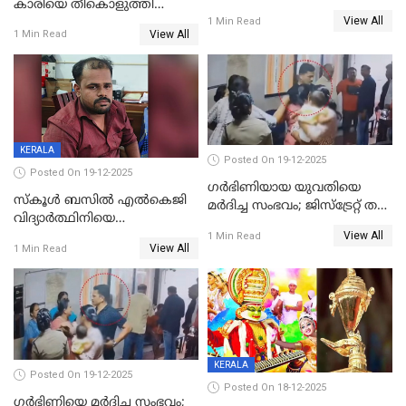
കാരിയെ തീകൊളുത്തി
കൊടും ക്രൂരത; ശരീരത്തിൽ
View All
കൊന്നു;
1 Min Read
നാൽപ്പതിലേറെ
View All
1 Min Read
ക്രൂരകൊലപാതകത്തില്‍
മുറിവുകളെന്ന് പോസ്റ്റ്‌മോർട്ടം
സഹോദരിപുത്രന് ജീവപര്യന്തം
റിപ്പോർട്ട്
KERALA
Posted On 19-12-2025
Posted On 19-12-2025
ഗര്‍ഭിണിയായ യുവതിയെ
സ്കൂൾ ബസിൽ എൽകെജി
മര്‍ദിച്ച സംഭവം; ജിസ്‌ട്രേറ്റ് തല
വിദ്യാര്‍ത്ഥിനിയെ
അന്വേഷണം വേണമെന്ന്
View All
ലൈംഗികമായി ഉപദ്രവിച്ചു;
1 Min Read
യുവതി
View All
1 Min Read
ക്ലീനര്‍ പിടിയിൽ
KERALA
Posted On 19-12-2025
Posted On 18-12-2025
ഗര്‍ഭിണിയെ മർദിച്ച സംഭവം;