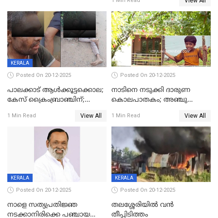
View All
1 Min Read
മുഖ്യാതിഥിയായി
ക്രൈംബ്രാഞ്ച്
മോഹൻലാൽ
KERALA
Posted On 20-12-2025
Posted On 20-12-2025
പാലക്കാട് ആൾക്കൂട്ടക്കൊല;
നാടിനെ നടുക്കി ദാരുണ
കേസ് ക്രൈംബ്രാഞ്ചിന്;
കൊലപാതകം; അഞ്ചു
DYSPയുടെ നേതൃത്വത്തിൽ
വയസ്സുകാരനെ 'അമ്മ
View All
View All
1 Min Read
1 Min Read
അന്വേഷിക്കും
കഴുത്തുഞെരിച്ച് കൊന്നു
KERALA
KERALA
Posted On 20-12-2025
Posted On 20-12-2025
നാളെ സത്യപ്രതിജ്ഞ
തലശ്ശേരിയിൽ വൻ
നടക്കാനിരിക്കെ പഞ്ചായത്ത്
തീപ്പിടിത്തം