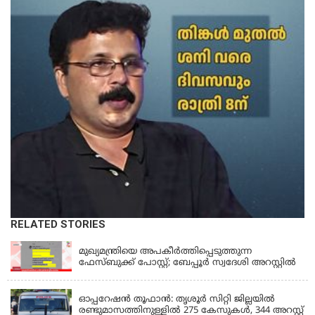
RELATED STORIES
KERALA
മുഖ്യമന്ത്രിയെ അപകീർത്തിപ്പെടുത്തുന്ന
ഫേസ്‌ബുക്ക് പോസ്റ്റ്; ബേപ്പൂർ സ്വദേശി അറസ്റ്റിൽ
KERALA
ഓപ്പറേഷൻ തൂഫാൻ: തൃശൂർ സിറ്റി ജില്ലയിൽ
രണ്ടുമാസത്തിനുള്ളിൽ 275 കേസുകൾ, 344 അറസ്റ്റ്