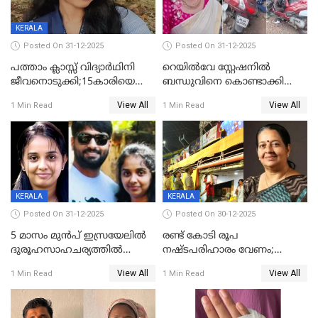
KERALA
Posted On 31-12-2025
Posted On 31-12-2025
പത്താം ക്ലാസ്സ് വിദ്യാര്‍ഥിനി
റെയിൽവേ സ്റ്റേഷനിൽ
ജീവനൊടുക്കി;15കാരിയെ
ബന്ധുവിനെ കൊണ്ടാക്കി
കണ്ടെത്തിയത്
മടങ്ങുന്നതിനിടെ ടോറസ്സ്
View All
View All
1 Min Read
1 Min Read
കിടപ്പുമുറിയില്‍ തൂങ്ങി മരിച്ച
ലോറി സ്കൂട്ടറിൽ ഇടിച്ചു :
നിലയിൽ
യുവതിക്ക് ദാരുണാന്ത്യം
KERALA
KERALA
Posted On 31-12-2025
Posted On 30-12-2025
5 മാസം മുൻപ് ഇസ്രയേലിൽ
രണ്ട് കോടി രൂപ
ദുരൂഹസാഹചര്യത്തിൽ
നഷ്ടപരിഹാരം വേണം;
മരിച്ചനിലയിൽ കണ്ടെത്തിയ
ജിസിഡിഎക്ക് വക്കീൽ
View All
View All
1 Min Read
1 Min Read
മലയാളി യുവാവിന്റെ ഭാര്യയും
നോട്ടീസയച്ച് ഉമാ തോമസ്
മരിച്ചു