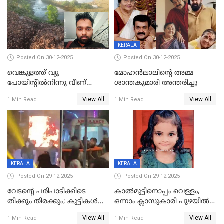
KERALA
Posted On 30-12-2025
Posted On 30-12-2025
വെങ്കുളത്ത് വ്യൂ
മോഹന്‍ലാലിന്‍റെ അമ്മ
പോയിന്റിൽനിന്നു വീണ്
ശാന്തകുമാരി അന്തരിച്ചു
യുവാവ് മരിച്ചു
View All
View All
1 Min Read
1 Min Read
KERALA
KERALA
Posted On 29-12-2025
Posted On 29-12-2025
വേടന്റെ പരിപാടിക്കിടെ
കാൽമുട്ടിനൊപ്പം വെള്ളം,
തിക്കും തിരക്കും; കുട്ടികള്‍
ഒന്നാം ക്ലാസുകാരി പുഴയിൽ
ഉള്‍പ്പെടെ നിരവധി പേര്‍ക്ക്
മുങ്ങി മരിച്ചു; ദാരുണ സംഭവം
View All
View All
1 Min Read
1 Min Read
പരിക്ക്; പാളം മറികടന്ന
കുട്ടികൾക്കൊപ്പം