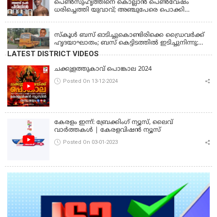
പെണ്‍സുഹൃത്തിനെ കൊല്ലാന്‍ പെണ്‍വേഷം
ധരിച്ചെത്തി യുവാവ്; അഞ്ചുപേരെ പൊക്കി
പൊലീസ്
KERALA
സ്കൂൾ ബസ് ഓടിച്ചുകൊണ്ടിരിക്കെ ഡ്രൈവർക്ക്
ഹൃദയാഘാതം; ബസ് കെട്ടിടത്തിൽ ഇടിച്ചുനിന്നു;
ഡ്രൈവർ മരിച്ചു, രണ്ട് കുട്ടികൾക്ക് പരിക്ക്
LATEST DISTRICT VIDEOS
ചക്കുളത്തുകാവ് പൊങ്കാല 2024
Posted On 13-12-2024
കേരളം ഇന്ന്: ബ്രേക്കിംഗ് ന്യൂസ്, ലൈവ്
വാർത്തകൾ | കേരളവിഷൻ ന്യൂസ്
Posted On 03-01-2023