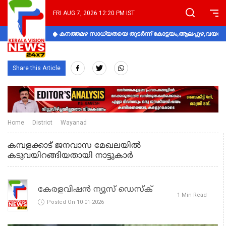
FRI AUG 7, 2026 12:20 PM IST
കനത്തമഴ സാധ്യതയെ തുടർന്ന് കോട്ടയം,ആലപ്പുഴ,വയനാട്
Share this Article
Home
District
Wayanad
കമ്പളക്കാട് ജനവാസ മേഖലയില്‍
കടുവയിറങ്ങിയതായി നാട്ടുകാര്‍
കേരളവിഷൻ ന്യൂസ് ഡെസ്‌ക്
1 Min Read
Posted On 10-01-2026