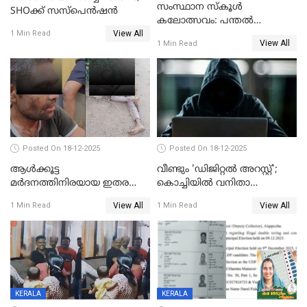
സംസ്ഥാന സ്കൂൾ
SHOക്ക് സസ്പെൻഷൻ
കലോത്സവം: പന്തൽ
View All
കാൽനാട്ടൽ 20 ന്
1 Min Read
View All
1 Min Read
Posted On 18-12-2025
Posted On 18-12-2025
ആൾക്കൂട്ട
വീണ്ടും 'ഡിജിറ്റല്‍ അറസ്റ്റ്';
മർദനത്തിനിരയായ ഇതര
കൊച്ചിയില്‍ വനിതാ
സംസ്ഥാന തൊഴിലാളി മരിച്ചു;
ഡോക്ടര്‍ക്ക് നഷ്ടമായത് 6.38
View All
View All
1 Min Read
1 Min Read
നടുക്കുന്ന സംഭവം
കോടി രൂപ
വാളയാറിൽ
KERALA
KERALA