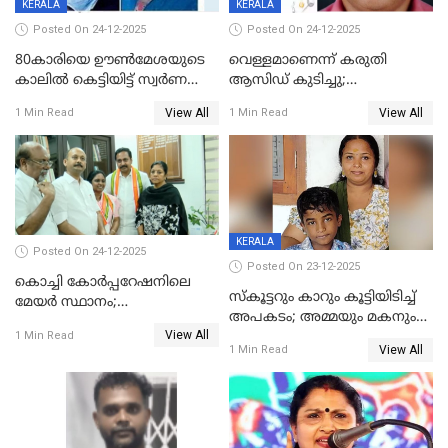
KERALA
KERALA
Posted On 24-12-2025
Posted On 24-12-2025
80കാരിയെ ഊൺമേശയുടെ
വെള്ളമാണെന്ന് കരുതി
കാലിൽ കെട്ടിയിട്ട് സ്വർണവും
ആസിഡ് കുടിച്ചു;
പണവും കവർന്നു;
ചികിത്സയിലിരുന്ന ആള്‍
View All
View All
1 Min Read
1 Min Read
കൊച്ചുമകനും സുഹൃത്തും
മരിച്ചു
അറസ്റ്റിൽ
KERALA
Posted On 24-12-2025
Posted On 23-12-2025
കൊച്ചി കോര്‍പ്പറേഷനിലെ
സ്കൂട്ടറും കാറും കൂട്ടിയിടിച്ച്
മേയര്‍ സ്ഥാനം;
അപകടം; അമ്മയും മകനും
കോണ്‍ഗ്രസില്‍ അതൃപതി
View All
മരിച്ചു, മറ്റൊരു മകൻ
1 Min Read
രൂക്ഷം
View All
1 Min Read
ഗുരുതരാവസ്ഥയിൽ