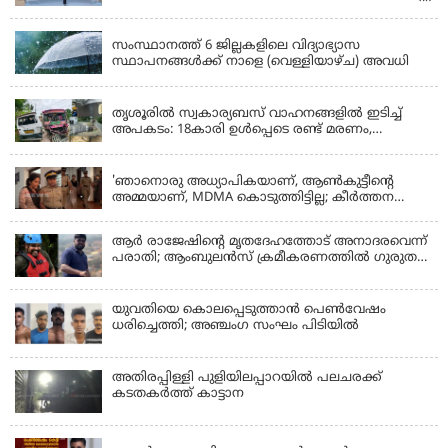
KERALA
സംസ്ഥാനത്ത് 6 ജില്ലകളിലെ വിദ്യാഭ്യാസ
സ്ഥാപനങ്ങൾക്ക് നാളെ (വെള്ളിയാഴ്ച) അവധി
KERALA
തൃശൂരിൽ സ്വകാര്യബസ് വാഹനങ്ങളില്‍ ഇടിച്ച്
അപകടം: 18കാരി ഉൾപ്പെടെ രണ്ട് മരണം,
പത്തോളം പേർക്ക് പരിക്ക്
KERALA
'ഞാനൊരു അധ്യാപികയാണ്, ആണ്‍കുട്ടീന്റെ
അമ്മയാണ്‌, MDMA കൊടുത്തിട്ടില്ല; കീർത്തന
മാധ്യമങ്ങളോട്; പൊലീസ് കസ്റ്റഡിയിൽ വിട്ട്
കോടതി, ജാമ്യാപേക്ഷ തള്ളി
ആര്‍ രാജേഷിന്റെ മൃതദേഹത്തോട് അനാദരവെന്ന്
പരാതി; ആംബുലന്‍സ് ക്രമീകരണത്തില്‍ ഗുരുതര
വീഴ്ച; മൃതദേഹം ചാവക്കാട് വരെ എത്തിച്ചത്
ഫ്രീസര്‍ സംവിധാനം ഇല്ലാതെയെന്നും ആരോപണം
യുവതിയെ കൊലപ്പെടുത്താൻ പെൺവേഷം
ധരിച്ചെത്തി; അഞ്ചംഗ സംഘം പിടിയിൽ
അതിരപ്പിള്ളി പുളിയിലപ്പാറയിൽ പലചരക്ക്
കടതകർത്ത് കാട്ടാന
KERALA