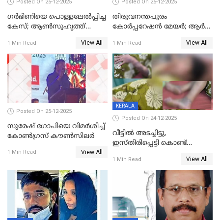
Posted On 25-12-2025
Posted On 25-12-2025
ഗര്‍ഭിണിയെ പൊള്ളലേല്‍പ്പിച്ച
തിരുവനന്തപുരം
കേസ്; ആണ്‍സുഹൃത്ത്
കോര്‍പ്പറേഷന്‍ മേയർ; ആര്‍
പിടിയില്‍
ശ്രീലേഖയ്ക്ക് മുൻതൂക്കം
View All
View All
1 Min Read
1 Min Read
KERALA
Posted On 25-12-2025
Posted On 24-12-2025
സുരേഷ് ഗോപിയെ വിമര്‍ശിച്ച്
വീട്ടിൽ അടച്ചിട്ടു,
കോണ്‍ഗ്രസ് കൗണ്‍സിലര്‍
ഇസ്തിരിപ്പെട്ടി കൊണ്ട്
View All
പൊള്ളിച്ചു; 8 മാസം
1 Min Read
View All
1 Min Read
ഗർഭിണിയായ യുവതിക്ക് ക്രൂര
മർദനം