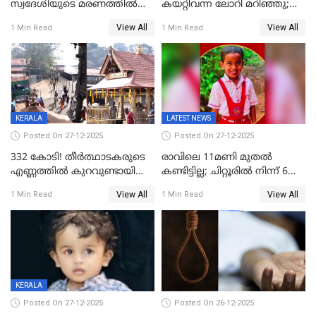
സ്വദേശിയുടെ മരണത്തിൽ
കയറ്റിവന്ന ലോറി മറിഞ്ഞു;
അഞ്ചംഗ സംഘത്തിനെതിരെ
രണ്ടുപേര്‍ക്ക് ദാരുണാന്ത്യം;
View All
View All
1 Min Read
1 Min Read
കേസ്; തർക്കമുണ്ടായത്
അപകടം കണ്ണൂരിൽ
ഫേഷ്യലിന് 300 രൂപ
ആവശ്യപ്പെട്ടതിനെച്ചൊല്ലി
KERALA
LATEST NEWS
Posted On 27-12-2025
Posted On 27-12-2025
332 കോടി! തീർത്ഥാടകരുടെ
രാവിലെ 11മണി മുതൽ
എണ്ണത്തിൽ കുറവുണ്ടായിട്ടും
കണ്ടിട്ടില്ല; ചിറ്റൂരിൽ നിന്ന് 6
ശബരിമലയിൽ വരുമാനം
വയസ്സുകാരനെ കാണാതായി
View All
View All
1 Min Read
1 Min Read
കുതിച്ചുയരുന്നു
KERALA
Posted On 27-12-2025
Posted On 26-12-2025