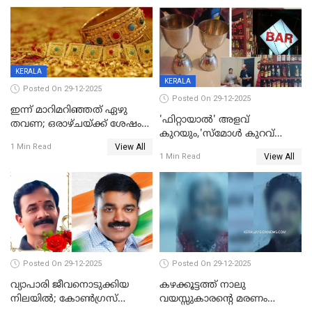
യുവാവ് ട്രെയിന്‍ തട്ടി മരിച്ചു
കളിക്കുന്നതിനിടെ
KERALA
KERALA
Posted On 29-12-2025
Posted On 29-12-2025
ഇന്ന് മാറിമറിഞ്ഞത് ഏഴു
'ഫിറ്റായാൽ' അളവ്
തവണ; ഒരാഴ്ചയ്ക്ക് ശേഷം
കുറയും,'സ്‌മോൾ കുറവ്
സ്വർണവിലയിൽ ഇടിവ്
View All
പിടികൂടി; ബാറിന് 25,000 രൂപ
1 Min Read
View All
1 Min Read
പിഴ
Posted On 29-12-2025
Posted On 29-12-2025
വ്യാപാരി ജീവനൊടുക്കിയ
കഴക്കൂട്ടത്ത് നാലു
നിലയില്‍; കോണ്‍ഗ്രസ്
വയസ്സുകാരന്റെ മരണം