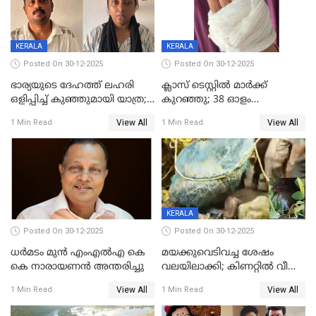
KERALA
KERALA
Posted On 30-12-2025
Posted On 30-12-2025
ഭാര്യയുടെ ദേഹത്ത് ലഹരി
ക്ലാസ് ടെസ്റ്റിൽ മാർക്ക്
ഒളിപ്പിച്ച് കുഞ്ഞുമായി യാത്ര;
കുറഞ്ഞു; 38 ഓളം
ഓട്ടോ വളഞ്ഞ് ദമ്പതികളെ
വിദ്യാർഥികളെ ട്യൂഷൻ
View All
View All
1 Min Read
1 Min Read
പിടികൂടി പൊലീസ്
സെന്ററിലെ അധ്യാപകന്‍
മർദിച്ചതായി പരാതി
KERALA
Posted On 30-12-2025
Posted On 30-12-2025
ധർമടം മുൻ എംഎല്‍എ കെ
മയക്കുവെടിവച്ച ശേഷം
കെ നാരായണന്‍ അന്തരിച്ചു
വലയിലാക്കി; കിണറ്റിൽ വീണ
കടുവയെ പുറത്തെത്തിച്ചു
View All
View All
1 Min Read
1 Min Read