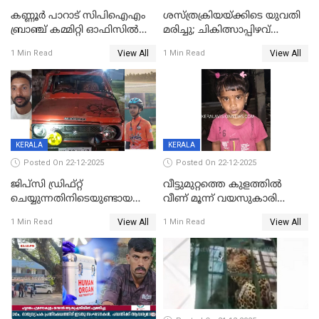
കണ്ണൂർ പാറാട് സിപിഐഎം
ശസ്ത്രക്രിയയ്‌ക്കിടെ യുവതി
ബ്രാഞ്ച് കമ്മിറ്റി ഓഫിസിൽ
മരിച്ചു; ചികിത്സാപ്പിഴവ്
തീയിട്ടു; നേതാക്കളുടെ
ആരോപിച്ച് ബന്ധുക്കൾ;
View All
View All
1 Min Read
1 Min Read
ചിത്രങ്ങളടക്കം കത്തിയ
സംഭവം മാവേലിക്കരയിൽ
നിലയിൽ
KERALA
KERALA
Posted On 22-12-2025
Posted On 22-12-2025
ജിപ്സി ഡ്രിഫ്റ്റ്
വീട്ടുമുറ്റത്തെ കുളത്തിൽ
ചെയ്യുന്നതിനിടെയുണ്ടായ
വീണ് മൂന്ന് വയസുകാരി
അപകടം; 14 വയസുകാരന്
മരിച്ചു
View All
View All
1 Min Read
1 Min Read
ദാരുണാന്ത്യം; ജീപ്സി
ഓടിച്ചയാൾ അറസ്റ്റിൽ.