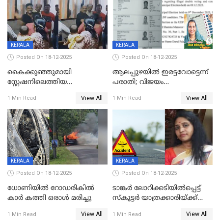
KERALA
KERALA
Posted On 18-12-2025
Posted On 18-12-2025
കൈക്കുഞ്ഞുമായി
ആലപ്പുഴയിൽ ഇരട്ടവോട്ടെന്ന്
സ്റ്റേഷനിലെത്തിയ
പരാതി; വിജയം
യുവതിയ്ക്ക് മർദ്ദനം; സിഐ
റദ്ദാക്കണമെന്ന് വലിയമരം
View All
View All
1 Min Read
1 Min Read
കരണത്തടിച്ചു; CC ടിവി
വാർഡിലെ എൽഡിഎഫ്
ദൃശ്യങ്ങൾ പുറത്ത്
സ്ഥാനാർത്ഥി
KERALA
KERALA
Posted On 18-12-2025
Posted On 18-12-2025
ധോണിയിൽ റോഡരികിൽ
ടാങ്കർ ലോറിക്കടിയിൽപ്പെട്ട്
കാർ കത്തി ഒരാൾ മരിച്ചു
സ്കൂട്ടർ യാത്രക്കാരിയ്ക്ക്
ദാരുണാന്ത്യം; അപകടം
View All
View All
1 Min Read
1 Min Read
കണ്ടോത്ത് ദേശീയ പാതയിൽ