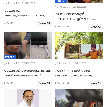
KERALA
Posted On 21-12-2025
Posted On 20-12-2025
പാലക്കാട്‌
സംസ്ഥാന സ്കൂൾ
ആൾകൂട്ടക്കൊലപാതകം;
കലോത്സവം: ഉദ്ഘാടനം
അന്വേഷണം
View All
മുഖ്യമന്ത്രി, സമാപനത്തിൽ
2 Min Read
ഊർജ്ജിതമാക്കിമാക്കി
View All
1 Min Read
മുഖ്യാതിഥിയായി
ക്രൈംബ്രാഞ്ച്
മോഹൻലാൽ
KERALA
Posted On 20-12-2025
Posted On 20-12-2025
പാലക്കാട് ആൾക്കൂട്ടക്കൊല;
നാടിനെ നടുക്കി ദാരുണ
കേസ് ക്രൈംബ്രാഞ്ചിന്;
കൊലപാതകം; അഞ്ചു
DYSPയുടെ നേതൃത്വത്തിൽ
വയസ്സുകാരനെ 'അമ്മ
View All
View All
1 Min Read
1 Min Read
അന്വേഷിക്കും
കഴുത്തുഞെരിച്ച് കൊന്നു