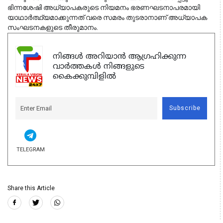
ഭിന്നശേഷി അധ്യാപകരുടെ നിയമനം ഭരണഘടനാപരമായി
യാഥാർത്ഥ്യമാക്കുന്നത് വരെ സമരം തുടരാനാണ് അധ്യാപക
സംഘടനകളുടെ തീരുമാനം.
നിങ്ങൾ അറിയാൻ ആഗ്രഹിക്കുന്ന
വാർത്തകൾ നിങ്ങളുടെ
കൈക്കുമ്പിളിൽ
Subscribe
TELEGRAM
Share this Article