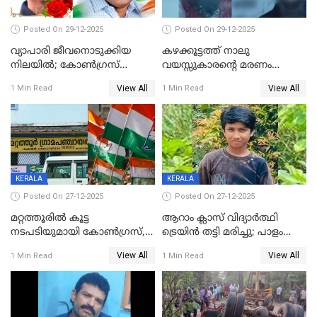
Posted On 29-12-2025
Posted On 29-12-2025
വ്യാപാരി ജീവനൊടുക്കിയ
കഴക്കൂട്ടത്ത് നാലു
നിലയില്‍; കോണ്‍ഗ്രസ്
വയസ്സുകാരന്റെ മരണം
കൗണ്‍സിലറുടെ
കൊലപാതകം: അമ്മയും
View All
View All
1 Min Read
1 Min Read
മാനസികപീഡനമെന്ന് കുറിപ്പ്
സുഹൃത്തും പൊലീസ്
കസ്റ്റഡിയിൽ
KERALA
KERALA
Posted On 27-12-2025
Posted On 27-12-2025
മറ്റത്തൂരിൽ കൂട്ട
ആറാം ക്ലാസ് വിദ്യാർത്ഥി
നടപടിയുമായി കോണ്‍ഗ്രസ്,
ട്രെയിൻ തട്ടി മരിച്ചു; പാളം
ബിജെപി പാളയത്തിലെത്തിയ
മുറിച്ചുകടക്കുന്നതിനിടെ
View All
View All
1 Min Read
1 Min Read
എട്ട് പേര്‍ ഉള്‍പ്പെടെ
അപകടം മലപ്പുറത്ത്
പത്തുപേരെ പുറത്താക്കി,
ചൊവ്വന്നൂരിലും നടപടി