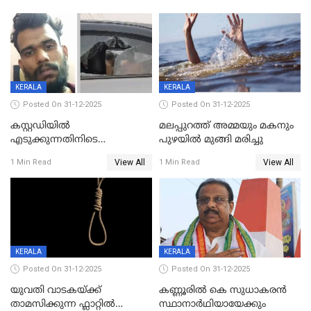
KERALA
KERALA
Posted On 31-12-2025
Posted On 31-12-2025
കസ്റ്റഡിയിൽ
മലപ്പുറത്ത് അമ്മയും മകനും
എടുക്കുന്നതിനിടെ
പുഴയിൽ മുങ്ങി മരിച്ചു
വിലങ്ങുമായി രക്ഷപ്പെട്ട
View All
View All
1 Min Read
1 Min Read
വധശ്രമക്കേസ് പ്രതി പിടിയിൽ
KERALA
KERALA
Posted On 31-12-2025
Posted On 31-12-2025
യുവതി വാടകയ്ക്ക്
കണ്ണൂരിൽ കെ സുധാകരൻ
താമസിക്കുന്ന ഫ്ലാറ്റില്‍
സ്ഥാനാർഥിയായേക്കും