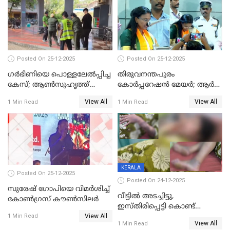
Posted On 25-12-2025
Posted On 25-12-2025
ഗര്‍ഭിണിയെ പൊള്ളലേല്‍പ്പിച്ച
തിരുവനന്തപുരം
കേസ്; ആണ്‍സുഹൃത്ത്
കോര്‍പ്പറേഷന്‍ മേയർ; ആര്‍
പിടിയില്‍
ശ്രീലേഖയ്ക്ക് മുൻതൂക്കം
View All
View All
1 Min Read
1 Min Read
KERALA
Posted On 25-12-2025
Posted On 24-12-2025
സുരേഷ് ഗോപിയെ വിമര്‍ശിച്ച്
വീട്ടിൽ അടച്ചിട്ടു,
കോണ്‍ഗ്രസ് കൗണ്‍സിലര്‍
ഇസ്തിരിപ്പെട്ടി കൊണ്ട്
View All
പൊള്ളിച്ചു; 8 മാസം
1 Min Read
View All
1 Min Read
ഗർഭിണിയായ യുവതിക്ക് ക്രൂര