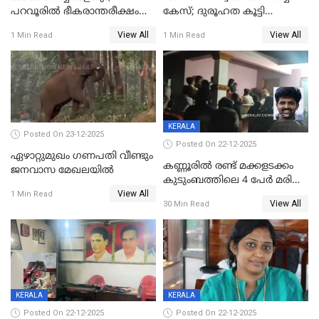
പറവൂരില്‍ ഭീകരാന്തരീക്ഷം
കേസ്; ദുരൂഹത കൂട്ടി
സൃഷ്ടിച്ച് കുട്ടി ലഹരിസംഘം
വിദേശവ്യവസായിയുടെ മൊഴി
View All
View All
1 Min Read
1 Min Read
KERALA
Posted On 23-12-2025
Posted On 22-12-2025
ഏഴാറ്റുമുഖം ഗണപതി വീണ്ടും
കണ്ണൂരിൽ രണ്ട് മക്കളടക്കം
ജനവാസ മേഖലയിൽ
കുടുംബത്തിലെ 4 പേർ മരിച്ച
View All
നിലയിൽ
1 Min Read
View All
30 Min Read
KERALA
KERALA
Posted On 22-12-2025
Posted On 22-12-2025