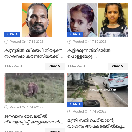
KERALA
KERALA
Posted On 17-12-2025
Posted On 17-12-2025
കണ്ണൂരിൽ ബിജെപി നിയുക്ത
കളിക്കുന്നതിനിടയിൽ
നഗരസഭാ കൗൺസിലർക്ക് 36
പൊള്ളലേറ്റു;
വർഷം തടവുശിക്ഷ
ചികിത്സയിലായിരുന്ന രണ്ടാം
View All
View All
1 Min Read
1 Min Read
ക്ലാസ് വിദ്യാർത്ഥിനി മരിച്ചു
KERALA
Posted On 17-12-2025
Posted On 17-12-2025
ജനവാസ മേഖലയില്‍
മന്ത്രി സജി ചെറിയാന്റെ
നിലയുറപ്പിച്ച് കാട്ടുകൊമ്പന്‍
വാഹനം അപകടത്തിൽപ്പെട്ടു;
പടയപ്പ
View All
1 Min Read