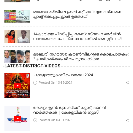
ഡ്രൈവർ മരിച്ചു, രണ്ട് കുട്ടികൾക്ക് പരിക്ക്
താമരശേരിയിലെ ഫ്രഷ് കട്ട് മാലിന്യസംസ്കരണ
പ്ലാന്റ് അടച്ചുപൂട്ടാൻ ഉത്തരവ്
KERALA
14കാരിയെ പീഡിപ്പിച്ച കേസ്: സ്നേഹ മെർലിൻ
നാലാമത്തെ പോക്‌സോ കേസിൽ അറസ്റ്റിലായി
LATEST NEWS
മഞ്ചേരി നഗരസഭ കൗൺസിലറുടെ കൊലപാതകം:
3 പ്രതികൾക്കും ജീവപര്യന്തം ശിക്ഷ
LATEST DISTRICT VIDEOS
ചക്കുളത്തുകാവ് പൊങ്കാല 2024
Posted On 13-12-2024
കേരളം ഇന്ന്: ബ്രേക്കിംഗ് ന്യൂസ്, ലൈവ്
വാർത്തകൾ | കേരളവിഷൻ ന്യൂസ്
Posted On 03-01-2023