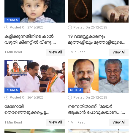
KERALA
Posted On 27-12-2025
Posted On 26-12-2025
കളിക്കുന്നതിനിടെ കാൽ
19 വയസ്സുകാരനും
വഴുതി കിണറ്റിൽ വീണു;
മുത്തശ്ശിയും മുത്തശ്ശിയുടെ
ഒന്നര വയസ്സുകാരന്
സഹോദരിയും വീട്ടിൽ തൂങ്ങി
View All
View All
1 Min Read
1 Min Read
ദാരുണാന്ത്യം
മരിച്ചനിലയിൽ
KERALA
KERALA
Posted On 26-12-2025
Posted On 26-12-2025
മേയറായി
നടന്നതിതാണ്, ‘മേയർ
തെരഞ്ഞെടുക്കപ്പെട്ട
ആകാൻ പോവുകയാണ്...;
ശേഷമുള്ള പി ഇന്ദിരയുടെ
ആവട്ടെ, അഭിനന്ദനങ്ങൾ’;
View All
View All
1 Min Read
1 Min Read
ആദ്യ വോട്ട് അസാധു; കണ്ണൂർ
മുഖ്യമന്ത്രിയുടെ ഓഫീസ്
ഡെപ്യൂട്ടി മേയർ സ്ഥാനത്ത്
തന്നെ വിശദീകരിയ്ക്കുന്നു;