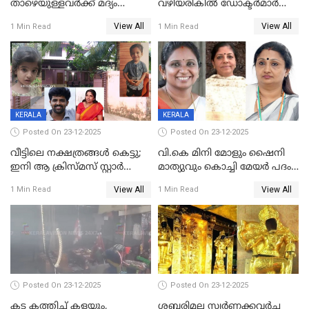
താഴെയുള്ളവർക്ക് മദ്യം
വഴിയരികില്‍ ‌ഡോക്ടര്‍മാര്‍
നൽകിയതിനെതിരെ കർശന
ശസ്ത്രക്രിയ നടത്തിയ ലിനു
View All
View All
1 Min Read
1 Min Read
നടപടി;സ്ഥാപനങ്ങൾക്കെതിരെ
മരണത്തിന് കീഴടങ്ങി
രണ്ട് കേസുകൾ
KERALA
KERALA
Posted On 23-12-2025
Posted On 23-12-2025
വീട്ടിലെ നക്ഷത്രങ്ങൾ കെട്ടു;
വി.കെ മിനി മോളും ഷൈനി
ഇനി ആ ക്രിസ്മസ് സ്റ്റാർ
മാത്യുവും കൊച്ചി മേയർ പദം
മാത്രം; പൈതങ്ങൾക്ക്
പങ്കിടും; ദീപ്തി മേരി വർഗീസ്
View All
View All
1 Min Read
1 Min Read
വേണ്ടിയുള്ള
മേയറാകില്ല
പിടിവലിക്കിടയിൽ
അപ്പൂപ്പനെതിരെ പോക്സോ
കേസ് ഒടുവിൽ 4 ജീവനുകൾ
പൊലിഞ്ഞു
Posted On 23-12-2025
Posted On 23-12-2025
കട കത്തിച്ച് കളയും,
ശബരിമല സ്വര്‍ണക്കവര്‍ച്ച