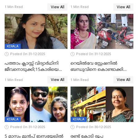
തൂങ്ങിമരിച്ച നിലയില്‍;
View All
View All
1 Min Read
1 Min Read
സംഭവം കൈതപ്പൊയിലില്‍
KERALA
Posted On 31-12-2025
Posted On 31-12-2025
പത്താം ക്ലാസ്സ് വിദ്യാര്‍ഥിനി
റെയിൽവേ സ്റ്റേഷനിൽ
ജീവനൊടുക്കി;15കാരിയെ
ബന്ധുവിനെ കൊണ്ടാക്കി
കണ്ടെത്തിയത്
മടങ്ങുന്നതിനിടെ ടോറസ്സ്
View All
View All
1 Min Read
1 Min Read
കിടപ്പുമുറിയില്‍ തൂങ്ങി മരിച്ച
ലോറി സ്കൂട്ടറിൽ ഇടിച്ചു :
നിലയിൽ
യുവതിക്ക് ദാരുണാന്ത്യം
KERALA
KERALA
Posted On 31-12-2025
Posted On 30-12-2025
5 മാസം മുൻപ് ഇസ്രയേലിൽ
രണ്ട് കോടി രൂപ