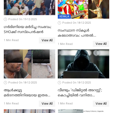
KERALA
Posted On 19-12-2025
Posted On 18-12-2025
ഗര്‍ഭിണിയെ മർദിച്ച സംഭവം;
സംസ്ഥാന സ്കൂൾ
SHOക്ക് സസ്പെൻഷൻ
കലോത്സവം: പന്തൽ
View All
കാൽനാട്ടൽ 20 ന്
1 Min Read
View All
1 Min Read
Posted On 18-12-2025
Posted On 18-12-2025
ആൾക്കൂട്ട
വീണ്ടും 'ഡിജിറ്റല്‍ അറസ്റ്റ്';
മർദനത്തിനിരയായ ഇതര
കൊച്ചിയില്‍ വനിതാ
സംസ്ഥാന തൊഴിലാളി മരിച്ചു;
ഡോക്ടര്‍ക്ക് നഷ്ടമായത് 6.38
View All
View All
1 Min Read
1 Min Read
നടുക്കുന്ന സംഭവം
കോടി രൂപ
വാളയാറിൽ