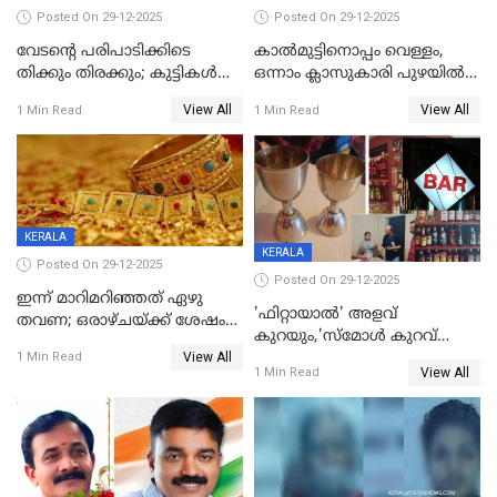
Posted On 29-12-2025
Posted On 29-12-2025
വേടന്റെ പരിപാടിക്കിടെ
കാൽമുട്ടിനൊപ്പം വെള്ളം,
തിക്കും തിരക്കും; കുട്ടികള്‍
ഒന്നാം ക്ലാസുകാരി പുഴയിൽ
ഉള്‍പ്പെടെ നിരവധി പേര്‍ക്ക്
മുങ്ങി മരിച്ചു; ദാരുണ സംഭവം
View All
View All
1 Min Read
1 Min Read
പരിക്ക്; പാളം മറികടന്ന
കുട്ടികൾക്കൊപ്പം
യുവാവ് ട്രെയിന്‍ തട്ടി മരിച്ചു
കളിക്കുന്നതിനിടെ
KERALA
KERALA
Posted On 29-12-2025
Posted On 29-12-2025
ഇന്ന് മാറിമറിഞ്ഞത് ഏഴു
'ഫിറ്റായാൽ' അളവ്
തവണ; ഒരാഴ്ചയ്ക്ക് ശേഷം
കുറയും,'സ്‌മോൾ കുറവ്
സ്വർണവിലയിൽ ഇടിവ്
View All
പിടികൂടി; ബാറിന് 25,000 രൂപ
1 Min Read
View All
1 Min Read
പിഴ