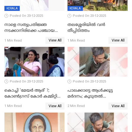
KERALA
KERALA
Posted On 20-12-2025
Posted On 20-12-2025
നാളെ സത്യപ്രതിജ്ഞ
തലശ്ശേരിയിൽ വൻ
നടക്കാനിരിക്കെ പഞ്ചായത്ത്
തീപ്പിടിത്തം
മെമ്പർ മരിച്ചു
View All
View All
1 Min Read
1 Min Read
Posted On 20-12-2025
Posted On 20-12-2025
കൊച്ചി 'മേയർ ആര്' ?;
പാലക്കാട്ടെ ആള്‍ക്കൂട്ട
കോണ്‍ഗ്രസ് കോര്‍ കമ്മിറ്റി
മര്‍ദനം; കൂടുതല്‍
യോഗം ചൊവ്വാഴ്ച
അറസ്റ്റുണ്ടാവും, മര്‍ദിച്ചത് 15
View All
View All
1 Min Read
2 Min Read
അംഗ സംഘമെന്ന് വിവരം