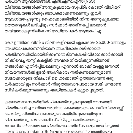
പ്രധാന ആവശ്യങ്ങൾ. എൻ.എസ്.എസ് (NSS)
വിദ്യാലയങ്ങൾക്ക് അനുകൂലമായ സുപ്രീം കോടതി വിധി മറ്റ്
വിദ്യാലയങ്ങൾക്കും ബാധകമാക്കണമെന്നും ഇവർ
ആവശ്യപ്പെടുന്നു. ഹൈക്കോടതിയിൽ നിന്ന് അനുകൂലമായ
ഉത്തരവുകൾ ലഭിച്ചിട്ടും സർക്കാർ അത് നടപ്പിലാക്കാൻ
തയ്യാറാകുന്നില്ലെന്ന് അധ്യാപകർ ആരോപിച്ചു.
കേരളത്തിലെ വിവിധ ജില്ലകളിലായി ഏകദേശം 25,000-ത്തോളം 
അധ്യാപകരാണ് നിയമന അംഗീകാരം ലഭിക്കാതെ 
പ്രതിസന്ധിയിലായിരിക്കുന്നത്. ഭിന്നശേഷി വിഭാഗക്കാർക്കായി 
നീക്കിവെച്ച തസ്തികകളിൽ അവരെ നിയമിക്കുന്നതിനോട് 
തങ്ങൾക്ക് എതിർപ്പില്ലെന്നും എന്നാൽ ബാക്കിയുള്ള ജനറൽ 
നിയമനങ്ങൾക്ക് ഉടൻ അംഗീകാരം നൽകണമെന്നുമാണ് 
സമരക്കാരുടെ നിലപാട്. ഹൈക്കോടതി ഉത്തരവ് വന്ന് ഒരു 
വർഷമായിട്ടും സർക്കാർ നിരുത്തരവാദപരമായ സമീപനമാണ് 
സ്വീകരിക്കുന്നതെന്നും അധ്യാപകർ കുറ്റപ്പെടുത്തി.
കലോത്സവ നഗരിയിൽ പ്ലക്കാർഡുകളുമായി മൗനമായി
പ്രതിഷേധിച്ച വനിതാ അധ്യാപകരെയടക്കം പൊലീസ് അറസ്റ്റ്
ചെയ്തു. പ്രതിഷേധക്കാരുടെ കയ്യിലുണ്ടായിരുന്ന
പ്ലക്കാർഡുകൾ പൊലീസ് പിടിച്ചുവാങ്ങിയതായും
ജനാധിപത്യപരമായ പ്രതിഷേധത്തിന് പോലും അധികൃതർ
അനുവാദം നൽകുന്നില്ലെന്നും സമരക്കാർ പരാതിപ്പെട്ടു.