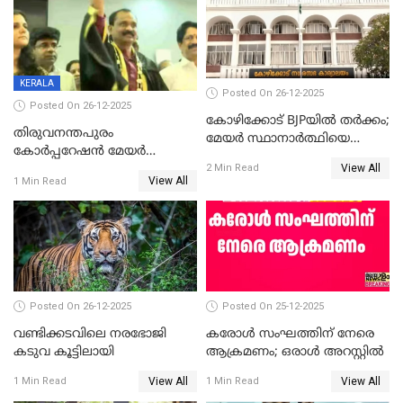
താഹിറിന് വിജയം
സത്യമിതാണ്
KERALA
Posted On 26-12-2025
Posted On 26-12-2025
കോഴിക്കോട് BJPയിൽ തർക്കം;
തിരുവനന്തപുരം
മേയർ സ്ഥാനാർത്ഥിയെ
കോര്‍പ്പറേഷന്‍ മേയര്‍
പരസ്യമായി പ്രഖ്യാപിച്ചില്ല
View All
തെരഞ്ഞെടുപ്പ്; സിപിഐഎം
2 Min Read
View All
1 Min Read
ഹൈക്കോടതിയിലേക്ക്;
സത്യപ്രതിജ്ഞ ചടങ്ങില്‍
ചട്ടലംഘനമെന്ന് പാർട്ടി
Posted On 26-12-2025
Posted On 25-12-2025
വണ്ടിക്കടവിലെ നരഭോജി
കരോള്‍ സംഘത്തിന് നേരെ
കടുവ കൂട്ടിലായി
ആക്രമണം; ഒരാള്‍ അറസ്റ്റില്‍
View All
View All
1 Min Read
1 Min Read