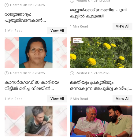
Posted On 21-12-2025
Posted On 22-12-2025
മണ്ണാർക്കാട് ഇറങ്ങിയ പുലി
രാജ്യത്താദ്യം;
കൂട്ടിൽ കുടുങ്ങി
പുതുജീവനേകാൻ
View All
ഷിബുവിന്റെ ഹൃദയം
1 Min Read
View All
1 Min Read
എറണാകുളം സർക്കാർ
ജനറൽ
ആശുപത്രിയിലെത്തിച്ചു
Posted On 21-12-2025
Posted On 21-12-2025
കാസർഗോഡ് 80 കാരിയെ
ഭക്തിയും പ്രകൃതിയും
വീട്ടിൽ മരിച്ച നിലയിൽ
ഒന്നാകുന്ന അപൂര്‍വ്വ കാഴ്ച;
കണ്ടെത്തി
ഭക്തർക്ക്
View All
View All
1 Min Read
2 Min Read
കാഴ്ചാനുഭവമൊരുക്കി
ശബരീ നന്ദനം