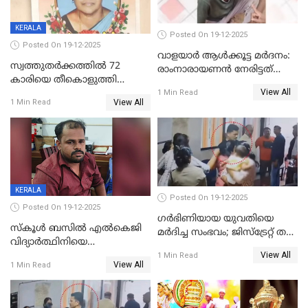
KERALA
Posted On 19-12-2025
Posted On 19-12-2025
വാളയാർ ആൾക്കൂട്ട മർദനം:
സ്വത്തുതര്‍ക്കത്തില്‍ 72
രാംനാരായണൻ നേരിട്ടത്
കാരിയെ തീകൊളുത്തി
കൊടും ക്രൂരത; ശരീരത്തിൽ
View All
കൊന്നു;
1 Min Read
നാൽപ്പതിലേറെ
View All
1 Min Read
ക്രൂരകൊലപാതകത്തില്‍
മുറിവുകളെന്ന് പോസ്റ്റ്‌മോർട്ടം
സഹോദരിപുത്രന് ജീവപര്യന്തം
റിപ്പോർട്ട്
KERALA
Posted On 19-12-2025
Posted On 19-12-2025
ഗര്‍ഭിണിയായ യുവതിയെ
സ്കൂൾ ബസിൽ എൽകെജി
മര്‍ദിച്ച സംഭവം; ജിസ്‌ട്രേറ്റ് തല
വിദ്യാര്‍ത്ഥിനിയെ
അന്വേഷണം വേണമെന്ന്
View All
ലൈംഗികമായി ഉപദ്രവിച്ചു;
1 Min Read
യുവതി
View All
1 Min Read
ക്ലീനര്‍ പിടിയിൽ