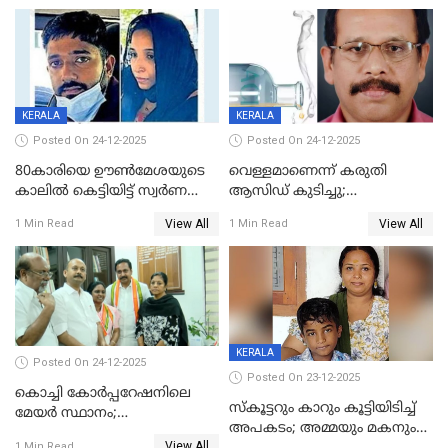
മർദനം
KERALA
KERALA
Posted On 24-12-2025
Posted On 24-12-2025
80കാരിയെ ഊൺമേശയുടെ
വെള്ളമാണെന്ന് കരുതി
കാലിൽ കെട്ടിയിട്ട് സ്വർണവും
ആസിഡ് കുടിച്ചു;
പണവും കവർന്നു;
ചികിത്സയിലിരുന്ന ആള്‍
View All
View All
1 Min Read
1 Min Read
കൊച്ചുമകനും സുഹൃത്തും
മരിച്ചു
അറസ്റ്റിൽ
KERALA
Posted On 24-12-2025
Posted On 23-12-2025
കൊച്ചി കോര്‍പ്പറേഷനിലെ
സ്കൂട്ടറും കാറും കൂട്ടിയിടിച്ച്
മേയര്‍ സ്ഥാനം;
അപകടം; അമ്മയും മകനും
കോണ്‍ഗ്രസില്‍ അതൃപതി
View All
1 Min Read