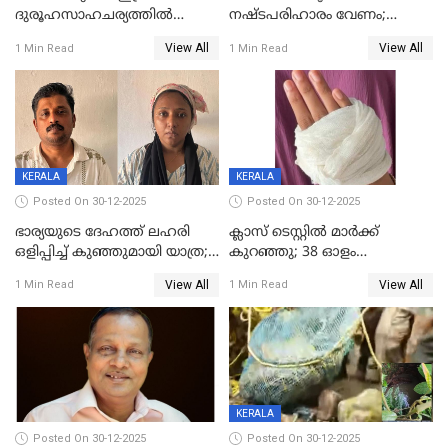
ദുരൂഹസാഹചര്യത്തിൽ
നഷ്ടപരിഹാരം വേണം;
മരിച്ചനിലയിൽ കണ്ടെത്തിയ
ജിസിഡിഎക്ക് വക്കീൽ
View All
View All
1 Min Read
1 Min Read
മലയാളി യുവാവിന്റെ ഭാര്യയും
നോട്ടീസയച്ച് ഉമാ തോമസ്
മരിച്ചു
KERALA
KERALA
Posted On 30-12-2025
Posted On 30-12-2025
ഭാര്യയുടെ ദേഹത്ത് ലഹരി
ക്ലാസ് ടെസ്റ്റിൽ മാർക്ക്
ഒളിപ്പിച്ച് കുഞ്ഞുമായി യാത്ര;
കുറഞ്ഞു; 38 ഓളം
ഓട്ടോ വളഞ്ഞ് ദമ്പതികളെ
വിദ്യാർഥികളെ ട്യൂഷൻ
View All
View All
1 Min Read
1 Min Read
പിടികൂടി പൊലീസ്
സെന്ററിലെ അധ്യാപകന്‍
മർദിച്ചതായി പരാതി
KERALA
Posted On 30-12-2025
Posted On 30-12-2025