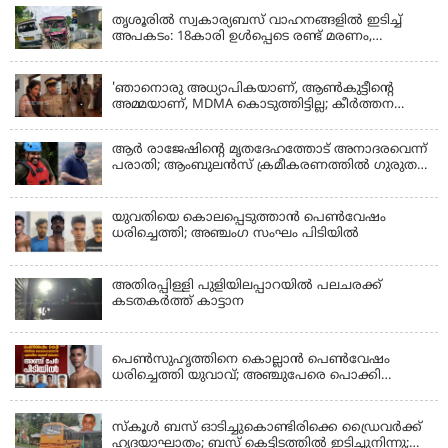
തൃശൂരിൽ സ്വകാര്യബസ് വാഹനങ്ങളില്‍ ഇടിച്ച്
അപകടം: 18കാരി ഉൾപ്പെടെ രണ്ട് മരണം,
പത്തോളം പേർക്ക് പരിക്ക്
KERALA
'ഞാനൊരു അധ്യാപികയാണ്, ആണ്‍കുട്ടീന്റെ
അമ്മയാണ്‌, MDMA കൊടുത്തിട്ടില്ല; കീർത്തന
മാധ്യമങ്ങളോട്; പൊലീസ് കസ്റ്റഡിയിൽ വിട്ട്
കോടതി, ജാമ്യാപേക്ഷ തള്ളി
ആര്‍ രാജേഷിന്റെ മൃതദേഹത്തോട് അനാദരവെന്ന്
പരാതി; ആംബുലന്‍സ് ക്രമീകരണത്തില്‍ ഗുരുതര
വീഴ്ച; മൃതദേഹം ചാവക്കാട് വരെ എത്തിച്ചത്
ഫ്രീസര്‍ സംവിധാനം ഇല്ലാതെയെന്നും ആരോപണം
യുവതിയെ കൊലപ്പെടുത്താൻ പെൺവേഷം
ധരിച്ചെത്തി; അഞ്ചംഗ സംഘം പിടിയിൽ
അതിരപ്പിള്ളി പുളിയിലപ്പാറയിൽ പലചരക്ക്
കടതകർത്ത് കാട്ടാന
KERALA
പെണ്‍സുഹൃത്തിനെ കൊല്ലാന്‍ പെണ്‍വേഷം
ധരിച്ചെത്തി യുവാവ്; അഞ്ചുപേരെ പൊക്കി
പൊലീസ്
KERALA
സ്കൂൾ ബസ് ഓടിച്ചുകൊണ്ടിരിക്കെ ഡ്രൈവർക്ക്
ഹൃദയാഘാതം; ബസ് കെട്ടിടത്തിൽ ഇടിച്ചുനിന്നു;