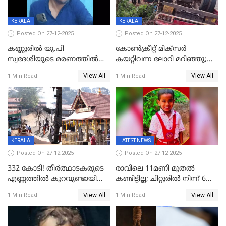
KERALA
KERALA
Posted On 27-12-2025
Posted On 27-12-2025
കണ്ണൂരിൽ യു.പി
കോണ്‍ക്രീറ്റ് മിക്‌സര്‍
സ്വദേശിയുടെ മരണത്തിൽ
കയറ്റിവന്ന ലോറി മറിഞ്ഞു;
അഞ്ചംഗ സംഘത്തിനെതിരെ
രണ്ടുപേര്‍ക്ക് ദാരുണാന്ത്യം;
View All
View All
1 Min Read
1 Min Read
കേസ്; തർക്കമുണ്ടായത്
അപകടം കണ്ണൂരിൽ
ഫേഷ്യലിന് 300 രൂപ
ആവശ്യപ്പെട്ടതിനെച്ചൊല്ലി
KERALA
LATEST NEWS
Posted On 27-12-2025
Posted On 27-12-2025
332 കോടി! തീർത്ഥാടകരുടെ
രാവിലെ 11മണി മുതൽ
എണ്ണത്തിൽ കുറവുണ്ടായിട്ടും
കണ്ടിട്ടില്ല; ചിറ്റൂരിൽ നിന്ന് 6
ശബരിമലയിൽ വരുമാനം
വയസ്സുകാരനെ കാണാതായി
View All
View All
1 Min Read
1 Min Read
കുതിച്ചുയരുന്നു