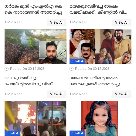
ധർമടം മുൻ എംഎല്‍എ കെ
മയക്കുവെടിവച്ച ശേഷം
കെ നാരായണന്‍ അന്തരിച്ചു
വലയിലാക്കി; കിണറ്റിൽ വീണ
കടുവയെ പുറത്തെത്തിച്ചു
View All
View All
1 Min Read
1 Min Read
KERALA
Posted On 30-12-2025
Posted On 30-12-2025
വെങ്കുളത്ത് വ്യൂ
മോഹന്‍ലാലിന്‍റെ അമ്മ
പോയിന്റിൽനിന്നു വീണ്
ശാന്തകുമാരി അന്തരിച്ചു
യുവാവ് മരിച്ചു
View All
View All
1 Min Read
1 Min Read
KERALA
KERALA