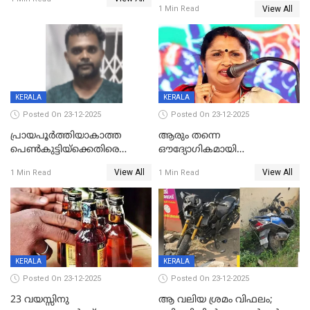
മരിച്ചു, മറ്റൊരു മകൻ
രൂക്ഷം
View All
1 Min Read
ഗുരുതരാവസ്ഥയിൽ
KERALA
KERALA
Posted On 23-12-2025
Posted On 23-12-2025
പ്രായപൂർത്തിയാകാത്ത
ആരും തന്നെ
പെൺകുട്ടിയ്ക്കെതിരെ
ഔദ്യോഗികമായി
ലൈംഗികാതിക്രമം; 36കാരന്
അറിയിച്ചിട്ടില്ല, മേയറെ
View All
View All
1 Min Read
1 Min Read
59 വർഷം തടവും 90,൦൦൦ രൂപ
കണ്ടെത്താൻ ഇന്ന് കോർ
പിഴയും ശിക്ഷ
കമ്മിറ്റി കൂടിയില്ല';
അതൃപ്തിയുമായി ദീപ്തി മേരി
വർഗീസ്
KERALA
KERALA
Posted On 23-12-2025
Posted On 23-12-2025
23 വയസ്സിനു
ആ വലിയ ശ്രമം വിഫലം;