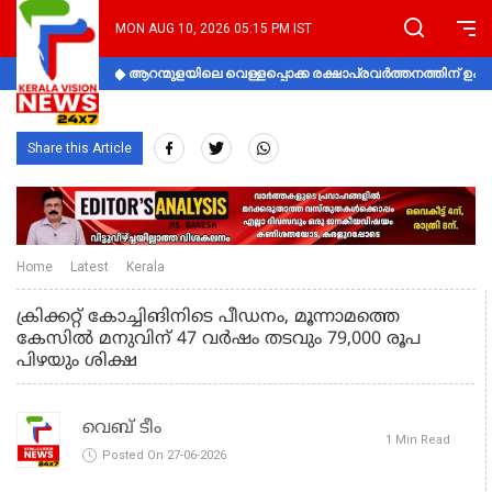
MON AUG 10, 2026 05:15 PM IST
ആറന്മുളയിലെ വെള്ളപ്പൊക്ക രക്ഷാപ്രവര്‍ത്തനത്തിന് 
Share this Article
Home
Latest
Kerala
ക്രിക്കറ്റ് കോച്ചിങിനിടെ പീഡനം, മൂന്നാമത്തെ
കേസിൽ മനുവിന് 47 വർഷം തടവും 79,000 രൂപ
പിഴയും ശിക്ഷ
വെബ് ടീം
1 Min Read
Posted On 27-06-2026