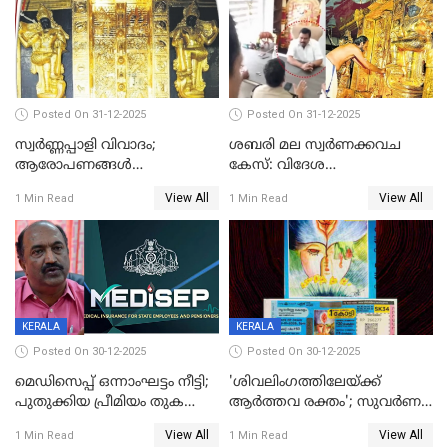
Posted On 31-12-2025
Posted On 31-12-2025
സ്വർണ്ണപ്പാളി വിവാദം;
ശബരി മല സ്വർണക്കവച
ആരോപണങ്ങൾ
കേസ്: വിദേശ
അവസാനിക്കുന്നില്ല
വ്യവസായിയുടെ ആരോപണം
View All
View All
1 Min Read
1 Min Read
നിഷേധിച്ച് ഡി മണി
KERALA
KERALA
Posted On 30-12-2025
Posted On 30-12-2025
മെഡിസെപ്പ് ഒന്നാംഘട്ടം നീട്ടി;
'ശിവലിംഗത്തിലേയ്ക്ക്
പുതുക്കിയ പ്രീമിയം തുക
ആര്‍ത്തവ രക്തം'; സുവര്‍ണ
ഈടാക്കുക ജനുവരി 31
കേരളം ലോട്ടറിയിലെ
View All
View All
1 Min Read
1 Min Read
മുതൽ
ചിത്രത്തിനെതിരെ ഹിന്ദു