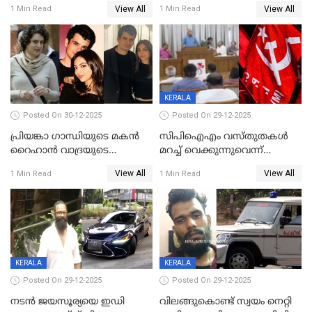
ശബരിമല നട തുറന്നു;
ബാറുകള്‍ക്ക് 12 മണി വരെ
View All
View All
1 Min Read
1 Min Read
സന്നിധാനത്ത് വൻ
പ്രവര്‍ത്തനാനുമതി
ഭക്തജനത്തിരക്ക്
KERALA
Posted On 30-12-2025
Posted On 29-12-2025
പ്രിയങ്കാ ​ഗാന്ധിയുടെ മകൻ
സിപിഐഎം വസ്തുതകൾ
റൈഹാൻ വാദ്രയുടെ
മറച്ച് വെക്കുന്നുവെന്ന്
വിവാഹനിശ്ചയം
സിപിഐ, 'പത്മകുമാറിനെ
View All
View All
1 Min Read
1 Min Read
കഴിഞ്ഞതായി റിപ്പോർട്ട്
സംരക്ഷിച്ചത്
തിരിച്ചടിച്ചു',വെള്ളാപ്പള്ളിയെ
ന്യായീകരിക്കുന്നതിലും
CPIഎക്സിക്യൂട്ടീവിൽ
വിമർശനം
KERALA
KERALA
Posted On 29-12-2025
Posted On 29-12-2025
നടൻ ജയസൂര്യയെ ഇഡി
വിലങ്ങുകൊണ്ട് സ്വയം നെറ്റി