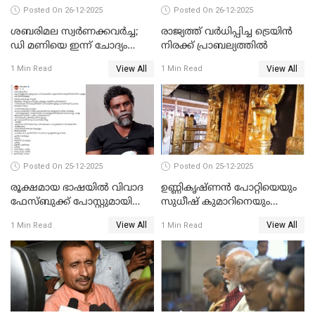
Posted On 26-12-2025
Posted On 26-12-2025
ശബരിമല സ്വര്‍ണക്കവര്‍ച്ച;
രാജ്യത്ത് വര്‍ധിപ്പിച്ച ട്രെയിന്‍
ഡി മണിയെ ഇന്ന് ചോദ്യം
നിരക്ക് പ്രാബല്യത്തില്‍
ചെയ്യും
View All
View All
1 Min Read
1 Min Read
Posted On 25-12-2025
Posted On 25-12-2025
രൂക്ഷമായ ഭാഷയിൽ വിവാദ
ഉണ്ണികൃഷ്ണന്‍ പോറ്റിയെയും
ഫേസ്ബുക്ക് പോസ്റ്റുമായി
സുധീഷ് കുമാറിനെയും
നടൻ വിനായകൻ
വീണ്ടും ചോദ്യം ചെയ്ത് SIT
View All
View All
1 Min Read
1 Min Read