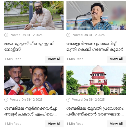
Posted On 31-12-2025
Posted On 31-12-2025
ജയസൂര്യക്ക് വീണ്ടും ഇഡി
കേരളവിഷനെ പ്രശംസിച്ച്
നോട്ടീസ്
മന്ത്രി കെബി ഗണേഷ് കുമാര്‍
View All
View All
1 Min Read
1 Min Read
Posted On 31-12-2025
Posted On 31-12-2025
ശബരിമല സ്വര്‍ണക്കവര്‍ച്ച;
ശബരിമല യുവതി പ്രവേശനം;
അടൂര്‍ പ്രകാശ് എംപിയെ
പരിഗണിക്കാന്‍ ഭരണഘടന
ചോദ്യം ചെയ്യാൻ SIT
ബെഞ്ച്
View All
View All
1 Min Read
1 Min Read