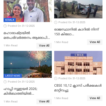
എസ്.ശ്യാംസുന്ദർ
ഇന്റലിജൻസ് ഐജി
KERALA
Posted On 31-12-2025
Posted On 31-12-2025
രാജസ്ഥാനിൽ കാറിൽ നിന്ന്
മഹാരാഷ്ട്രയിൽ
150 കിലോ
മതപരിവർത്തനം ആരോപിച്ചു
സ്ഫോടകവസ്തുക്കൾ
View All
അറസ്റ്റിലായ മലയാളി
1 Min Read
പിടികൂടി
View All
1 Min Read
വൈദികനും ഭാര്യയ്ക്കും
ഉൾപ്പെടെ 11പേർക്കും ജാമ്യം
LATEST NEWS
Posted On 31-12-2025
Posted On 31-12-2025
CBSE 10,12 ക്ലാസ് പരീക്ഷകള്‍
ഹാപ്പി ന്യൂഇയർ 2026;
മാറ്റിവച്ചു
കിരിബാത്തിയിൽ
View All
പുതുവർഷമെത്തി
1 Min Read
View All
1 Min Read