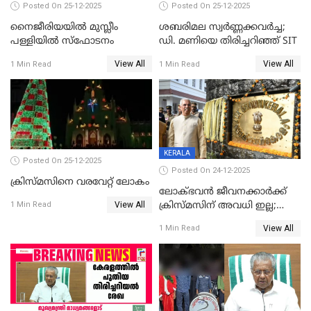
Posted On 25-12-2025
Posted On 25-12-2025
നൈജീരിയയിൽ മുസ്ലീം
ശബരിമല സ്വര്‍ണ്ണക്കവര്‍ച്ച;
പള്ളിയില്‍ സ്‌ഫോടനം
ഡി. മണിയെ തിരിച്ചറിഞ്ഞ് SIT
View All
View All
1 Min Read
1 Min Read
KERALA
Posted On 25-12-2025
Posted On 24-12-2025
ക്രിസ്മസിനെ വരവേറ്റ് ലോകം
ലോക്ഭവൻ ജീവനക്കാർക്ക്
View All
ക്രിസ്മസിന് അവധി ഇല്ല;
1 Min Read
ഹാജരാവാൻ ഉത്തരവ്
View All
1 Min Read