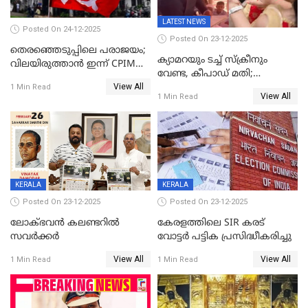
LATEST NEWS
Posted On 24-12-2025
Posted On 23-12-2025
തെരഞ്ഞെടുപ്പിലെ പരാജയം;
ക്യാമറയും ടച്ച് സ്ക്രീനും
വിലയിരുത്താന്‍ ഇന്ന് CPIM
വേണ്ട, കീപാഡ് മതി;
യോഗം
View All
സ്ത്രീകൾക്ക് സ്മാർട്ട് ഫോൺ
1 Min Read
View All
1 Min Read
വിലക്കി രാജ്യത്തെ ഒരു
പഞ്ചായത്ത്
KERALA
KERALA
Posted On 23-12-2025
Posted On 23-12-2025
ലോക്ഭവൻ കലണ്ടറിൽ
കേരളത്തിലെ SIR കരട്
സവർക്കർ
വോട്ടര്‍ പട്ടിക പ്രസിദ്ധീകരിച്ചു
View All
View All
1 Min Read
1 Min Read