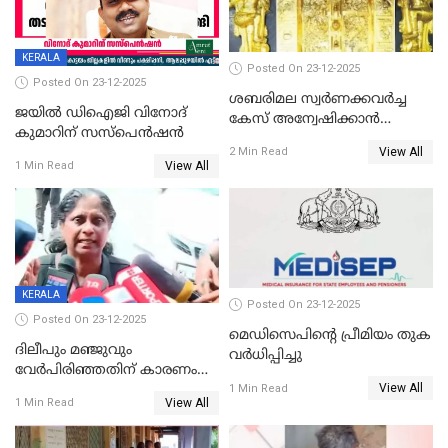
KERALA
Posted On 23-12-2025
Posted On 23-12-2025
ശബരിമല സ്വര്‍ണക്കവര്‍ച്ച
ജയിൽ ഡിഐജി വിനോദ്
കേസ് അന്വേഷിക്കാന്‍
കുമാറിന് സസ്പെൻഷൻ
തയ്യാറെന്ന് CBI
View All
2 Min Read
View All
1 Min Read
KERALA
Posted On 23-12-2025
Posted On 23-12-2025
മെഡിസെപിന്റെ പ്രീമിയം തുക
ദിലീപും മഞ്ജുവും
വർധിപ്പിച്ചു
വേർപിരിഞ്ഞതിന് കാരണം
View All
ദിലീപ് മഞ്ജുവിന് നൽകിയ ആ
1 Min Read
View All
1 Min Read
പഴയ മൊബൈലിൽ നിന്ന്
കണ്ടെത്തിയ ചാറ്റിൽ