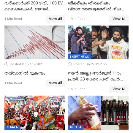
വരിക്കാർക്ക് 200 ടിവി, 100 EV
തിക്കിലും തിരക്കിലും
ബൈക്കുകൾ, ബമ്പർ
വിമാനത്താവളത്തില്‍ നിലത്ത്
സമ്മാനമായി EV കാർ
വീണ് വിജയ്
View All
View All
1 Min Read
1 Min Read
ഉൾപ്പെടെ 2 കോടി രൂപയുടെ
സമ്മാനങ്ങളുമായി
കേരളവിഷൻ ബ്രോഡ്ബാൻഡ്
കണക്ട്&വിൻ
LATEST NEWS
Posted On 27-12-2025
Posted On 27-12-2025
തയ്‌വാനിൽ ഭൂകമ്പം
നടൻ അല്ലു അർജുൻ 11ാം
പ്രതി, 23 പേരെ പ്രതി ചേർത്ത്
View All
1 Min Read
കുറ്റപത്രം സമർപ്പിച്ചു
View All
1 Min Read
KERALA
KERALA