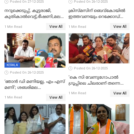
Posted On 27-12-2025
Posted On 26-12-2025
നറുക്കെടുപ്പ്, കൂട്ടരാജി,
ക്രിസ്മസിന് ബെവ്‌കോയിൽ
കുതികാൽവെട്ട്,ഭീഷണി,മലബാറിലാകട്ടെ
ഇത്തവണയും റെക്കോഡ്
ട്വിസ്റ്റോട് ട്വിസ്റ്റും; അടിമുടി
വിൽപ്പന;കഴിഞ്ഞവർഷത്തേക്ക
View All
View All
1 Min Read
1 Min Read
നാടകീയമായി പഞ്ചായത്ത്
53 കോടി രൂപയുടെ അധിക
പ്രസിഡന്‍റ് തെരഞ്ഞെടുപ്പ്
വിൽപ്പന; മലയാളി കുടിച്ചു
തീർത്തത് 333 കോടിയുടെ
മദ്യം
KERALA
Posted On 26-12-2025
Posted On 26-12-2025
'കെ സി വേണുഗോപാല്‍
‘ഞാൻ ഡി മണിയല്ല, എം എസ്
ഗ്രൂപ്പിലെ ചിലരാണ് തന്നെ
മണി’; ശബരിമല
തഴഞ്ഞത്'; ലാലി ജെയിംസ്
View All
സ്വർണക്കവർച്ചയുമായി ഒരു
1 Min Read
View All
1 Min Read
ബന്ധവും ഇല്ലെന്ന് എസ്ഐടി
ചോദ്യം ചെയ്ത ദിണ്ടിഗലിലെ
വ്യവസായി