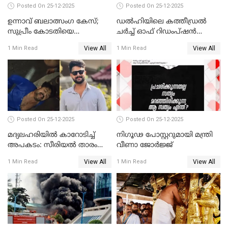
Posted On 25-12-2025
Posted On 25-12-2025
ഉന്നാവ് ബലാത്സംഗ കേസ്;
ഡൽഹിയിലെ കത്തീഡ്രൽ
സുപ്രീം കോടതിയെ
ചർച്ച് ഓഫ് റിഡംപ്ഷൻ
സമീപിക്കാനൊരുങ്ങി
സന്ദർശിച്ച് പ്രധാനമന്ത്രി
View All
View All
1 Min Read
1 Min Read
അതിജീവിത
Posted On 25-12-2025
Posted On 25-12-2025
മദ്യലഹരിയിൽ കാറോടിച്ച്
നിഗൂഢ പോസ്റ്ററുമായി മന്ത്രി
അപകടം: സീരിയൽ താരം
വീണാ ജോർജ്ജ്
സിദ്ധാർത്ഥ് പ്രഭുവിനെതിരെ
View All
View All
1 Min Read
1 Min Read
കേസെടുത്തു