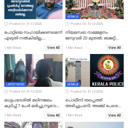
KERALA
Posted On 31-12-2025
Posted On 31-12-2025
പോറ്റിയെ സഹായിക്കണമെന്ന്
നിയമസഭാ സമ്മേളനം
എഴുതി നൽകിയില്ല,
ജനുവരി 20 മുതല്‍; ബജറ്റ്
ജനങ്ങളെ
അവതരണം അവസാനവാരം;
View All
View All
1 Min Read
1 Min Read
തെറ്റിദ്ധരിപ്പിക്കരുത്,
മന്ത്രിസഭാ
സാങ്കൽപ്പിക കഥകൾ
യോഗതീരുമാനങ്ങൾ
പ്രചരിപ്പിക്കുന്നുവെന്നും
കടകംപള്ളി സുരേന്ദ്രൻ
LATEST NEWS
KERALA
Posted On 31-12-2025
Posted On 31-12-2025
മധ്യപ്രദേശിൽ മലിനജലം
പൊലീസ് തലപ്പത്ത്
കുടിച്ച് 7 പേർ മരിച്ചു,നൂറോളം
അഴിച്ചുപണി; അഞ്ച് പേരെ
പേർ ഗുരുതരാവസ്ഥയിൽ
ഐജി റാങ്കിലേക്ക്
View All
View All
1 Min Read
1 Min Read
ഉയർത്തി,അജിതാ ബീഗം
ക്രൈംബ്രാഞ്ച് ഐജി,