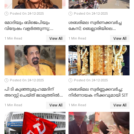
Posted On 24-12-2025
Posted On 24-12-2025
മോദിയും ബിജെപിയും
ശബരിമല സ്വര്‍ണക്കവര്‍ച്ച
വിദ്വേഷം വളർത്തുന്നു;
കേസ്; ബെല്ലാരിയിലെ
പ്രതിഷേധവിമായി
ജ്വല്ലറിയില്‍ പരിശോധന
View All
View All
1 Min Read
1 Min Read
കോൺഗ്രസ്
Posted On 24-12-2025
Posted On 24-12-2025
പി ടി കുഞ്ഞുമുഹമ്മദിന്
ശബരിമല സ്വര്‍ണ്ണക്കവര്‍ച്ച;
അറസ്റ്റ് ചെയ്ത് ജാമ്യത്തില്‍
നിർണായക നീക്കവുമായി SIT
വിട്ടു
View All
View All
1 Min Read
1 Min Read