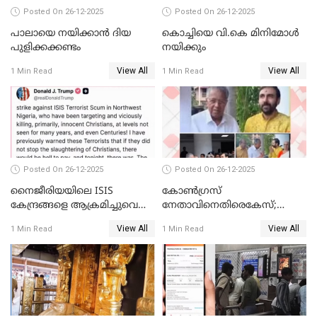
Posted On 26-12-2025
Posted On 26-12-2025
പാലായെ നയിക്കാന്‍ ദിയ
കൊച്ചിയെ വി.കെ മിനിമോള്‍
പുളിക്കക്കണ്ടം
നയിക്കും
View All
View All
1 Min Read
1 Min Read
Posted On 26-12-2025
Posted On 26-12-2025
നൈജീരിയയിലെ ISIS
കോണ്‍ഗ്രസ്
കേന്ദ്രങ്ങളെ ആക്രമിച്ചുവെന്ന്
നേതാവിനെതിരെകേസ്;
ട്രംപ്
മുഖ്യമന്ത്രിയും ഉണ്ണികൃഷ്ണന്‍
View All
View All
1 Min Read
1 Min Read
പോറ്റിയും ഒപ്പമുള്ള AI ചിത്രം
പങ്കുവെച്ചു