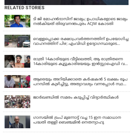
RELATED STORIES
KERALA
ടി ജി മോഹൻദാസിന് ജാമ്യം; ഉപാധികളോടെ ജാമ്യം
നൽകിയത് തിരുവനന്തപുരം ACJM കോടതി
KERALA
വെള്ളപ്പൊക്ക രക്ഷാപ്രവര്‍ത്തനത്തിന് ഉപയോഗിച്ച
വാഹനത്തിന് പിഴ; എംവിഡി ഉദ്യോഗസ്ഥരുടെ
സസ്പെൻഷൻ പിൻവലിച്ചു
KERALA
രാത്രി 14കാരിയുടെ വീട്ടിലെത്തി, ആ രാത്രിതന്നെ
14കാരിയുടെ കൂട്ടുകാരിയേയും ഇൻസ്റ്റാഐഡി വഴി
വിളിച്ചുവരുത്തി 23കാരൻ ഒരുമിച്ച് പീഡിപ്പിച്ചു;
LATEST NEWS
ഇൻസ്റ്റ ബ്ലോക്കാക്കിയതോടെ പരാതി, അറസ്റ്റ്
ആരെയും അറിയിക്കാതെ കർഷകൻ 5 ലക്ഷം രൂപ
പറമ്പിൽ കുഴിച്ചിട്ടു, അത്യാവശ്യം വന്നപ്പോൾ സ്ഥലം
മറന്നു, 1 കൊല്ലം കഴിഞ്ഞ് കണ്ടപ്പോൾ നെഞ്ച്
തകർന്നു!
ജാര്‍ഖണ്ഡില്‍ സമരം കടുപ്പിച്ച് വിദ്യാര്‍ത്ഥികള്‍
ഗാസയില്‍ ട്രംപ് മുന്നോട്ട് വച്ച 15 ഇന സമാധാന
പദ്ധതി തള്ളി ബെഞ്ചമിന്‍ നെതന്യാഹു