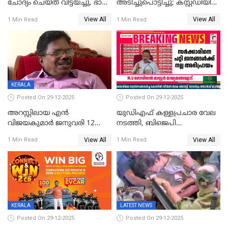
ചോദ്യം ചെയ്ത് വിട്ടയച്ചു, ഭാര്യ
അടിച്ചുപൊട്ടിച്ചു; കസ്റ്റഡിയിൽ
സരിതയുടെയും
എടുക്കുന്നതിനിടെ
View All
View All
1 Min Read
1 Min Read
മൊഴിയെടുത്തു
വധശ്രമക്കേസ് പ്രതി
വിലങ്ങുമായി രക്ഷപ്പെട്ടു;
വ്യാപക തെരച്ചിൽ
KERALA
Posted On 29-12-2025
Posted On 29-12-2025
അറസ്റ്റിലായ എൻ
യുഡിഎഫ് കള്ളപ്രചാര വേല
വിജയകുമാർ ജനുവരി 12
നടത്തി, ബിജെപി
വരെ റിമാൻഡിൽ;
ഹിന്ദുവർഗീയത പ്രചരിപ്പിച്ചു,
View All
View All
1 Min Read
1 Min Read
ജാമ്യാപേക്ഷ ഈ മാസം 31ന്
ശബരിമല അത്ര
പരിഗണിക്കും
തിരിച്ചടിയായില്ല,സർക്കാരിനെക്കുറ
ജനങ്ങൾക്ക് മികച്ച
അഭിപ്രായം, എല്‍ഡിഎഫ്
അധികാരം നിലനിര്‍ത്തും,
ലോക്സഭ
തെരഞ്ഞെടുപ്പിനേക്കാൾ 17
KERALA
LATEST NEWS
ലക്ഷം വോട്ട് ലഭിച്ചു
Posted On 29-12-2025
Posted On 29-12-2025