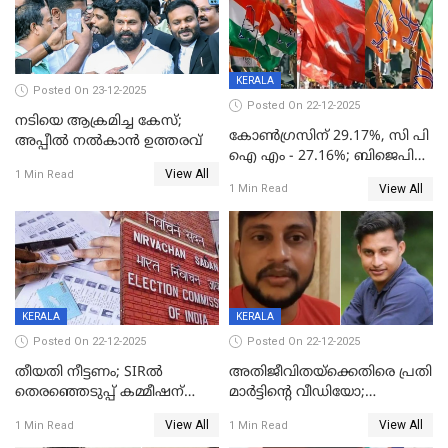
KERALA
Posted On 23-12-2025
Posted On 22-12-2025
നടിയെ ആക്രമിച്ച കേസ്;
കോൺഗ്രസിന് 29.17%, സി പി
അപ്പീൽ നൽകാൻ ഉത്തരവ്
ഐ എം - 27.16%; ബിജെപി
View All
20% കടന്നത്
1 Min Read
View All
1 Min Read
തിരുവനന്തപുരത്ത് മാത്രം,
തദ്ദേശത്തിലെ യഥാർത്ഥ
കണക്ക് പുറത്ത്
KERALA
KERALA
Posted On 22-12-2025
Posted On 22-12-2025
തീയതി നീട്ടണം; SIRൽ
അതിജീവിതയ്‌ക്കെതിരെ പ്രതി
തെരഞ്ഞെടുപ്പ് കമ്മീഷന്
മാർട്ടിന്റെ വീഡിയോ;
കത്തയച്ച് കേരളം
പ്രചരിപ്പിച്ച മൂന്നുപേർ
View All
View All
1 Min Read
1 Min Read
അറസ്റ്റിൽ; നൂറോളം