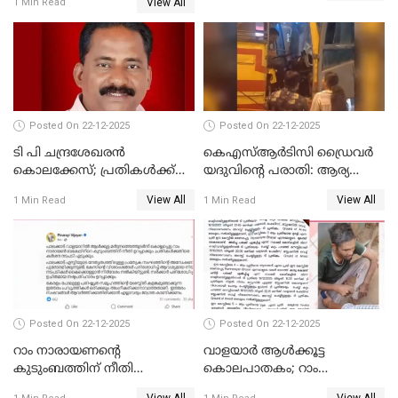
View All
1 Min Read
അസോസിയേറ്റ് അംഗങ്ങൾ;
അസോസിയേറ്റ്
അംഗമാകാനില്ലെന്നും
UDFലേക്കില്ലെന്നും
വിഷ്ണുപുരം ചന്ദ്രശേഖരൻ
Posted On 22-12-2025
Posted On 22-12-2025
ടി പി ചന്ദ്രശേഖരന്‍
കെഎസ്ആർടിസി ഡ്രൈവർ
കൊലക്കേസ്; പ്രതികള്‍ക്ക്
യദുവിന്റെ പരാതി: ആര്യ
വീണ്ടും പരോള്‍
രാജേന്ദ്രനും സച്ചിൻ ദേവിനും
View All
View All
1 Min Read
1 Min Read
കോടതി നോട്ടീസ്
Posted On 22-12-2025
Posted On 22-12-2025
റാം നാരായണന്റെ
വാളയാർ ആൾക്കൂട്ട
കുടുംബത്തിന് നീതി
കൊലപാതകം; റാം
ഉറപ്പാക്കും; പിണറായി
നാരായണൻ നേരിട്ടത് ക്രൂര