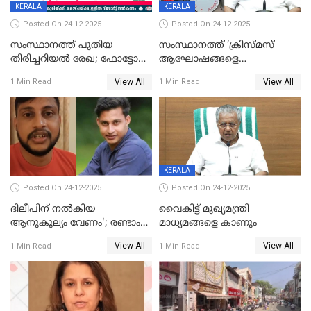
KERALA
KERALA
Posted On 24-12-2025
Posted On 24-12-2025
സംസ്ഥാനത്ത് പുതിയ
സംസ്ഥാനത്ത് ‘ക്രിസ്മസ്
തിരിച്ചറിയല്‍ രേഖ; ഫോട്ടോ
ആഘോഷങ്ങളെ
പതിപ്പിച്ച നേറ്റിവിറ്റി കാര്‍ഡ്
കടന്നാക്രമിയ്ക്കുന്നു; എല്ലാ
View All
View All
1 Min Read
1 Min Read
നല്‍കുമെന്ന് മുഖ്യമന്ത്രി; SIR
ആക്രമണങ്ങൾക്കും പിന്നിലും
ഹെല്‍പ് ഡസ്‌കുകള്‍
സംഘപരിവാർ’; മുഖ്യമന്ത്രി
ആരംഭിക്കാന്‍ മന്ത്രിസഭാ
യോഗ തീരുമാനം
KERALA
Posted On 24-12-2025
Posted On 24-12-2025
ദിലീപിന് നല്‍കിയ
വൈകിട്ട് മുഖ്യമന്ത്രി
ആനുകൂല്യം വേണം'; രണ്ടാം
മാധ്യമങ്ങളെ കാണും
പ്രതി മാര്‍ട്ടിന്‍
View All
View All
1 Min Read
1 Min Read
ഹൈക്കോടതിയില്‍