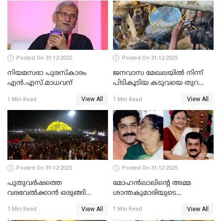
Posted On 31-12-2025
Posted On 31-12-2025
നിയമസഭാ പുരസ്‌കാരം
ജനവാസ മേഖലയിൽ നിന്ന്
എൻ.എസ്.മാധവന്
പിടികൂടിയ കടുവയെ തുറന്നു
വിട്ടു
View All
View All
1 Min Read
1 Min Read
Posted On 31-12-2025
Posted On 31-12-2025
പുതുവര്‍ഷത്തെ
മോഹന്‍ലാലിന്റെ അമ്മ
വരവേല്‍ക്കാന്‍ ഒരുങ്ങി
ശാന്തകുമാരിയുടെ
ലോകം
സംസ്‌കാരം ഇന്ന്
View All
View All
1 Min Read
1 Min Read