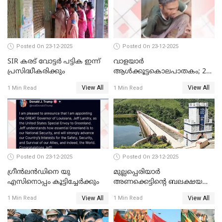
നിന്നാണ്; എട്ടാം പ്രതിക്ക്
മോട്ടീവ് ഉണ്ടായിരുന്നെന്നും
അഡ്വ. ടി.ബി മിനി
Posted On 23-12-2025
Posted On 23-12-2025
SIR കരട് വോട്ടര്‍ പട്ടിക ഇന്ന്
വാളയാർ
പ്രസിദ്ധീകരിക്കും
ആൾക്കൂട്ടകൊലപാതകം; 2
പേർ കൂടി കസ്റ്റഡിയിൽ
View All
View All
1 Min Read
1 Min Read
Posted On 23-12-2025
Posted On 23-12-2025
ഗ്രീന്‍ലന്‍ഡിനെ യു
മുല്ലപ്പെരിയാര്‍
എസിനൊപ്പം കൂട്ടിച്ചേര്‍ക്കും
അണക്കെട്ടിന്റെ ബലക്ഷയ
നിര്‍ണയം; പരിശോധന ഇന്ന്
View All
View All
1 Min Read
1 Min Read
തുടങ്ങും