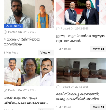
സൈറ്റുകളിൽ നിന്നും
വിഡിയോ നീക്കം ചെയ്യാനും
പൊലീസ്
LATEST NEWS
Posted On 22-12-2025
Posted On 22-12-2025
ഇന്ത്യ - ന്യൂസിലാൻഡ് സ്വതന്ത്ര
4 മാസം ഗർഭിണിയായ
വ്യാപാര കരാർ
യുവതിയെ
View All
വെട്ടിക്കൊലപ്പെടുത്തി
1 Min Read
View All
1 Min Read
പിതാവും സഹോദരനും;
ദുരഭിമാനക്കൊലയിൽ
നടുങ്ങി കർണാടക
Posted On 22-12-2025
Posted On 22-12-2025
ടെലിസ്‌കോപ്പ് കണ്ടെത്തി;
അൻവറും ജാനുവും
ജമ്മു കാശ്മീരില്‍ അതീവ
വിഷ്ണുപുരം ചന്ദ്രശേഖരന്റെ
ജാഗ്രത നിര്‍ദ്ദേശം
View All
പാർട്ടിയും UDF
1 Min Read