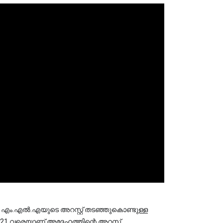
 എം.എൽ.എയുടെ അറസ്റ്റ് തടഞ്ഞുകൊണ്ടുള്ള 
 വരെയാണ് അദ്ദേഹത്തിന്റെ അറസ്റ്റ് 