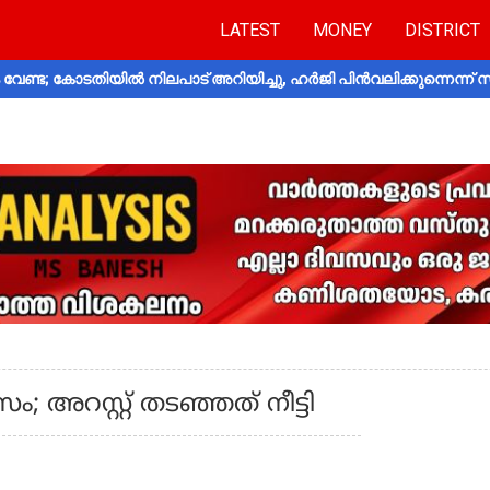
LATEST
MONEY
DISTRICT
വേണ്ട; കോടതിയിൽ നിലപാട് അറിയിച്ചു, ഹർജി പിൻവലിക്കുന്നെന്ന്
ം; അറസ്റ്റ് തടഞ്ഞത് നീട്ടി