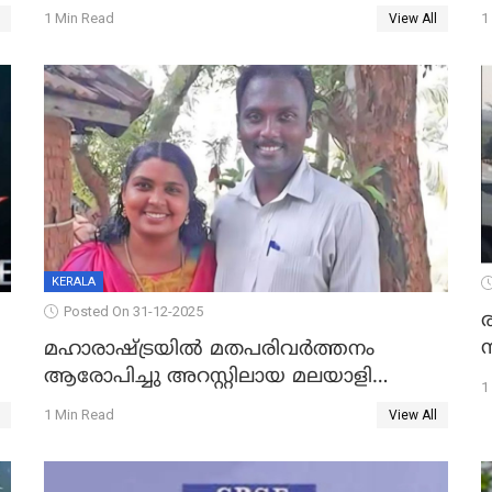
മന്ത്രിസഭാ യോഗതീരുമാനങ്ങൾ
1 Min Read
1
View All
KERALA
Posted On 31-12-2025
മഹാരാഷ്ട്രയിൽ മതപരിവർത്തനം
ആരോപിച്ചു അറസ്റ്റിലായ മലയാളി
1
വൈദികനും ഭാര്യയ്ക്കും ഉൾപ്പെടെ
1 Min Read
View All
11പേർക്കും ജാമ്യം