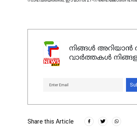
നിങ്ങൾ അറിയാൻ ആ
വാർത്തകൾ നിങ്ങള
Su
Share this Article