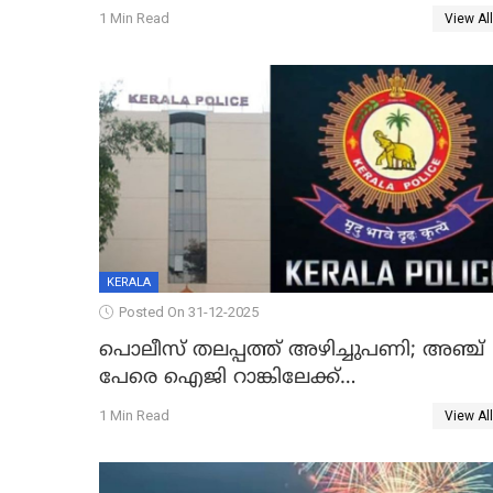
തെറ്റിദ്ധരിപ്പിക്കരുത്, സാങ്കൽപ്പിക
1 Min Read
View All
കഥകൾ പ്രചരിപ്പിക്കുന്നുവെന്നും
കടകംപള്ളി സുരേന്ദ്രൻ
KERALA
Posted On 31-12-2025
പൊലീസ് തലപ്പത്ത് അഴിച്ചുപണി; അഞ്ച്
പേരെ ഐജി റാങ്കിലേക്ക്
ഉയർത്തി,അജിതാ ബീഗം ക്രൈംബ്രാഞ്ച്
1 Min Read
View All
ഐജി, എസ്.ശ്യാംസുന്ദർ ഇന്റലിജൻസ്
ഐജി