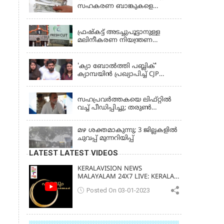
സഹകരണ ബാങ്കുകളെ
ഒഴിവാക്കി; ഇനി വാണിജ്യ
KERALA
ബാങ്കുകൾ മാത്രം
ഫ്രഷ്‌കട്ട് അടച്ചുപൂട്ടാനുള്ള
മലിനീകരണ നിയന്ത്രണ
ബോർഡ് ഉത്തരവിന്
KERALA
ഹൈക്കോടതി സ്റ്റേ
'ക്യാ ബോൽത്തി പബ്ലിക്'
ക്യാമ്പയിൻ പ്രഖ്യാപിച്ച് CJP
സ്ഥാപകൻ അഭിജീത് ദിപ്കെ;
LATEST NEWS
ജാർഖണ്ഡിലെ വിദ്യാർത്ഥി
പ്രക്ഷോഭത്തിലും മറുപടി
സഹപ്രവർത്തകയെ ലിഫ്റ്റിൽ
വച്ച് പീഡിപ്പിച്ചു; തരുൺ
തേജ്‌പാലിന് 10 വർഷം തടവ്
മഴ ശക്തമാകുന്നു; 3 ജില്ലകളിൽ
ചുവപ്പ് മുന്നറിയിപ്പ്
LATEST LATEST VIDEOS
KERALAVISION NEWS
MALAYALAM 24X7 LIVE: KERALA
UPDATES & BREAKING NEWS
Posted On 03-01-2023