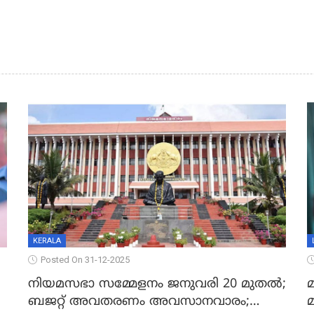
KERALA
Posted On 31-12-2025
നിയമസഭാ സമ്മേളനം ജനുവരി 20 മുതല്‍;
മ
ബജറ്റ് അവതരണം അവസാനവാരം;