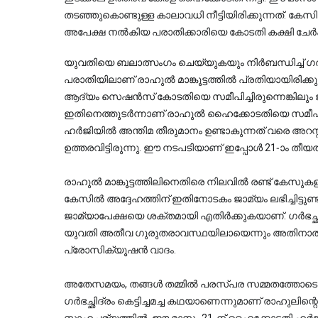
തടഞ്ഞുകൊണ്ടുള്ള കാലാവധി നീട്ടിയിരിക്കുന്നത്. കേസി
അപേക്ഷ നൽകിയ പരാതിക്കാരിയെ കോടതി കക്ഷി ചേർക്കു
യുവതിയെ ബലാത്സംഗം ചെയ്യുകയും നിർബന്ധിച്ച് ഗർഭച
പരാതിയിലാണ് രാഹുൽ മാങ്കൂട്ടത്തിൽ പ്രതിയായിരിക്
ആദ്യം സെഷൻസ് കോടതിയെ സമീപിച്ചിരുന്നെങ്കിലും ജ
ഇതിനെത്തുടർന്നാണ് രാഹുൽ ഹൈക്കോടതിയെ സമീപിച
ഹർജിയിൽ അന്തിമ തീരുമാനം ഉണ്ടാകുന്നത് വരെ അറസ്
ഉത്തരവിട്ടിരുന്നു. ഈ നടപടിയാണ് ഇപ്പോൾ 21-ാം തീയതി വ
രാഹുൽ മാങ്കൂട്ടത്തിലിനെതിരെ നിലവിൽ രണ്ട് കേസുകളാണ
കേസിൽ അദ്ദേഹത്തിന് ഇതിനോടകം ജാമ്യം ലഭിച്ചിട്ട
ജാമ്യാപേക്ഷയെ ശക്തമായി എതിർക്കുകയാണ്. ഗർഭച്ഛിദ
യുവതി അതീവ ഗുരുതരാവസ്ഥയിലായെന്നും അതിനാൽ ജ
പ്രോസിക്യൂഷൻ വാദം.
അതേസമയം, തങ്ങൾ തമ്മിൽ പരസ്പര സമ്മതത്തോടെയുള
ഗർഭച്ഛിദ്രം കെട്ടിച്ചമച്ച കഥയാണെന്നുമാണ് രാഹുലിന്റ
സാഹചര്യത്തിൽ, ഈ മാസം 21-ന് ഹൈക്കോടതി ഹർജി വ