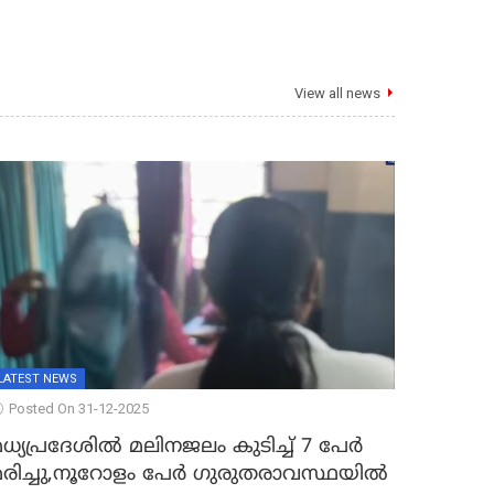
View all news
LATEST NEWS
Posted On 31-12-2025
ധ്യപ്രദേശിൽ മലിനജലം കുടിച്ച് 7 പേർ
മരിച്ചു,നൂറോളം പേർ ഗുരുതരാവസ്ഥയിൽ