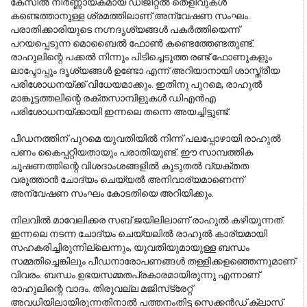
കേസിൽ നിർണ്ണായകമായ ഡിജിറ്റൽ തെളിവുകൾ 
കണ്ടെത്താനുള്ള ശ്രമത്തിലാണ് അന്വേഷണ സംഘം. 
പരാതിക്കാരിയുടെ നഗ്നദൃശ്യങ്ങൾ പകർത്തിയെന്ന് 
പറയപ്പെടുന്ന മൊബൈൽ ഫോൺ കണ്ടെത്തേണ്ടതുണ്ട്. 
രാഹുലിന്റെ പക്കൽ നിന്നും പിടിച്ചെടുത്ത രണ്ട് ഫോണുകളും 
ലാപ്ടോപ്പും ദൃശ്യങ്ങൾ ഉണ്ടോ എന്ന് അറിയാനായി ശാസ്ത്രീയ 
പരിശോധനയ്ക്ക് വിധേയമാക്കും. ഇതിനു പുറമെ, രാഹുൽ 
മാങ്കൂട്ടത്തലിന്റെ രക്തസാമ്പിളുകൾ ഡിഎൻഎ 
പരിശോധനയ്ക്കായി ഇന്നലെ തന്നെ അയച്ചിട്ടുണ്ട്.
പീഡനത്തിന് പുറമെ യുവതിയിൽ നിന്ന് പലപ്പോഴായി രാഹുൽ
പണം കൈപ്പറ്റിയതായും പരാതിയുണ്ട്. ഈ സാമ്പത്തിക
ചൂഷണത്തിന്റെ വിശദാംശങ്ങളിൽ കൂടുതൽ വ്യക്തത
വരുത്താൻ ചോദ്യം ചെയ്യൽ അനിവാര്യമാണെന്ന്
അന്വേഷണ സംഘം കോടതിയെ അറിയിക്കും.
നിലവിൽ മാവേലിക്കര സബ് ജയിലിലാണ് രാഹുൽ കഴിയുന്നത്. 
ഇന്നലെ നടന്ന ചോദ്യം ചെയ്യലിൽ രാഹുൽ കാര്യമായി 
സഹകരിച്ചിരുന്നില്ലെന്നും, യുവതിയുമായുള്ള ബന്ധം 
സമ്മതിച്ചെങ്കിലും പീഡനാരോപണങ്ങൾ തള്ളിക്കളഞ്ഞെന്നുമാണ് 
വിവരം. ബന്ധം ഉഭയസമ്മതപ്രകാരമായിരുന്നു എന്നാണ് 
രാഹുലിന്റെ വാദം. തിരുവല്ല മജിസ്‌ട്രേറ്റ് 
അവധിയിലായിരുന്നതിനാൽ പത്തനംതിട്ട സെക്കൻഡ് ക്ലാസ് 