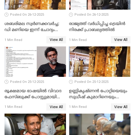
Posted On 26-12-2025
Posted On 26-12-2025
ശബരിമല സ്വര്‍ണക്കവര്‍ച്ച;
രാജ്യത്ത് വര്‍ധിപ്പിച്ച ട്രെയിന്‍
ഡി മണിയെ ഇന്ന് ചോദ്യം
നിരക്ക് പ്രാബല്യത്തില്‍
ചെയ്യും
View All
View All
1 Min Read
1 Min Read
Posted On 25-12-2025
Posted On 25-12-2025
രൂക്ഷമായ ഭാഷയിൽ വിവാദ
ഉണ്ണികൃഷ്ണന്‍ പോറ്റിയെയും
ഫേസ്ബുക്ക് പോസ്റ്റുമായി
സുധീഷ് കുമാറിനെയും
നടൻ വിനായകൻ
വീണ്ടും ചോദ്യം ചെയ്ത് SIT
View All
View All
1 Min Read
1 Min Read