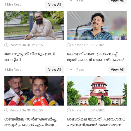
View All
പുതുവർഷമെത്തി
1 Min Read
View All
1 Min Read
Posted On 31-12-2025
Posted On 31-12-2025
ജയസൂര്യക്ക് വീണ്ടും ഇഡി
കേരളവിഷനെ പ്രശംസിച്ച്
നോട്ടീസ്
മന്ത്രി കെബി ഗണേഷ് കുമാര്‍
View All
View All
1 Min Read
1 Min Read
Posted On 31-12-2025
Posted On 31-12-2025
ശബരിമല സ്വര്‍ണക്കവര്‍ച്ച;
ശബരിമല യുവതി പ്രവേശനം;
അടൂര്‍ പ്രകാശ് എംപിയെ
പരിഗണിക്കാന്‍ ഭരണഘടന