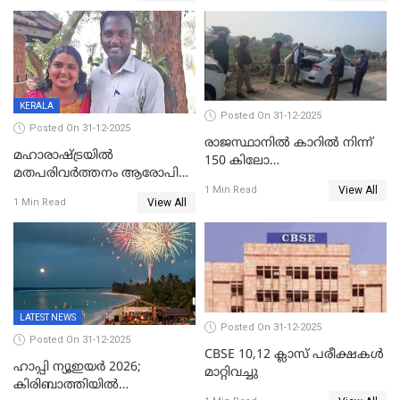
ക്രൈംബ്രാഞ്ച് ഐജി,
എസ്.ശ്യാംസുന്ദർ
ഇന്റലിജൻസ് ഐജി
KERALA
Posted On 31-12-2025
Posted On 31-12-2025
രാജസ്ഥാനിൽ കാറിൽ നിന്ന്
മഹാരാഷ്ട്രയിൽ
150 കിലോ
മതപരിവർത്തനം ആരോപിച്ചു
സ്ഫോടകവസ്തുക്കൾ
View All
അറസ്റ്റിലായ മലയാളി
1 Min Read
പിടികൂടി
View All
1 Min Read
വൈദികനും ഭാര്യയ്ക്കും
ഉൾപ്പെടെ 11പേർക്കും ജാമ്യം
LATEST NEWS
Posted On 31-12-2025
Posted On 31-12-2025
CBSE 10,12 ക്ലാസ് പരീക്ഷകള്‍
ഹാപ്പി ന്യൂഇയർ 2026;
മാറ്റിവച്ചു
കിരിബാത്തിയിൽ