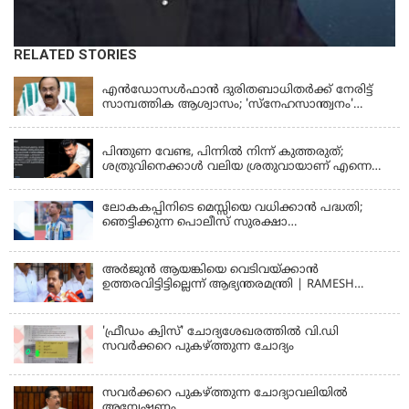
RELATED STORIES
KERALA
എന്‍ഡോസള്‍ഫാന്‍ ദുരിതബാധിതർക്ക് നേരിട്ട്
സാമ്പത്തിക ആശ്വാസം; 'സ്‌നേഹസാന്ത്വനം'
പദ്ധതി പ്രവർത്തനങ്ങൾക്ക് 14.40 കോടിയുടെ
KERALA
ഭരണാനുമതി
പിന്തുണ വേണ്ട, പിന്നില്‍ നിന്ന് കുത്തരുത്;
ശത്രുവിനെക്കാള്‍ വലിയ ശ്രതുവായാണ് എന്നെ
കണ്ടത്; എം വി ജയരാജനെതിരെ അര്‍ജുന്‍
ആയങ്കി
ലോകകപ്പിനിടെ മെസ്സിയെ വധിക്കാൻ പദ്ധതി;
ഞെട്ടിക്കുന്ന പൊലീസ് സുരക്ഷാ
രേഖകള്‍;ആറായിരത്തിലധികം ഭീഷണി
സന്ദേശങ്ങൾ ലഭിച്ചെന്ന് ഫ്രഞ്ച് റഫറി
അര്‍ജുന്‍ ആയങ്കിയെ വെടിവയ്ക്കാന്‍
ഉത്തരവിട്ടിട്ടില്ലെന്ന് ആഭ്യന്തരമന്ത്രി | RAMESH
CHENNITHALA
'ഫ്രീഡം ക്വിസ്' ചോദ്യശേഖരത്തില്‍ വി.ഡി
സവര്‍ക്കറെ പുകഴ്ത്തുന്ന ചോദ്യം
സവര്‍ക്കറെ പുകഴ്ത്തുന്ന ചോദ്യാവലിയില്‍
അന്വേഷണം