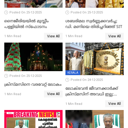
Posted On 25-12-2025
Posted On 25-12-2025
നൈജീരിയയിൽ മുസ്ലീം
ശബരിമല സ്വര്‍ണ്ണക്കവര്‍ച്ച;
പള്ളിയില്‍ സ്‌ഫോടനം
ഡി. മണിയെ തിരിച്ചറിഞ്ഞ് SIT
View All
View All
1 Min Read
1 Min Read
KERALA
Posted On 25-12-2025
Posted On 24-12-2025
ക്രിസ്മസിനെ വരവേറ്റ് ലോകം
ലോക്ഭവൻ ജീവനക്കാർക്ക്
View All
ക്രിസ്മസിന് അവധി ഇല്ല;
1 Min Read
ഹാജരാവാൻ ഉത്തരവ്
View All
1 Min Read