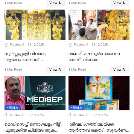
View All
View All
1 Min Read
1 Min Read
Posted On 31-12-2025
Posted On 31-12-2025
സ്വർണ്ണപ്പാളി വിവാദം;
ശബരി മല സ്വർണക്കവച
ആരോപണങ്ങൾ
കേസ്: വിദേശ
അവസാനിക്കുന്നില്ല
വ്യവസായിയുടെ ആരോപണം
View All
View All
1 Min Read
1 Min Read
നിഷേധിച്ച് ഡി മണി
KERALA
KERALA
Posted On 30-12-2025
Posted On 30-12-2025
മെഡിസെപ്പ് ഒന്നാംഘട്ടം നീട്ടി;
'ശിവലിംഗത്തിലേയ്ക്ക്
പുതുക്കിയ പ്രീമിയം തുക
ആര്‍ത്തവ രക്തം'; സുവര്‍ണ