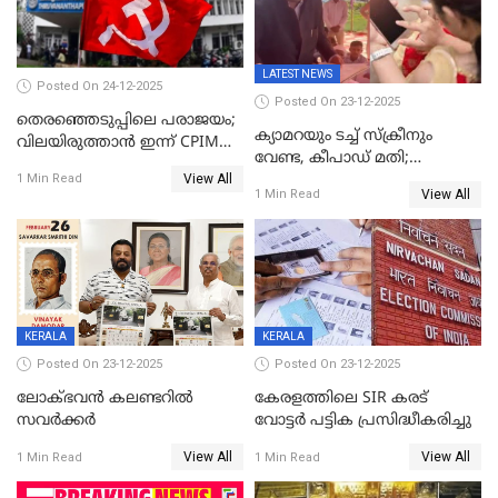
LATEST NEWS
Posted On 24-12-2025
Posted On 23-12-2025
തെരഞ്ഞെടുപ്പിലെ പരാജയം;
ക്യാമറയും ടച്ച് സ്ക്രീനും
വിലയിരുത്താന്‍ ഇന്ന് CPIM
വേണ്ട, കീപാഡ് മതി;
യോഗം
View All
സ്ത്രീകൾക്ക് സ്മാർട്ട് ഫോൺ
1 Min Read
View All
1 Min Read
വിലക്കി രാജ്യത്തെ ഒരു
പഞ്ചായത്ത്
KERALA
KERALA
Posted On 23-12-2025
Posted On 23-12-2025
ലോക്ഭവൻ കലണ്ടറിൽ
കേരളത്തിലെ SIR കരട്
സവർക്കർ
വോട്ടര്‍ പട്ടിക പ്രസിദ്ധീകരിച്ചു
View All
View All
1 Min Read
1 Min Read