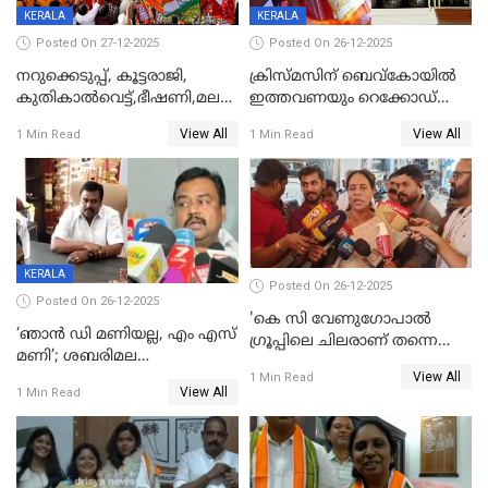
KERALA
KERALA
Posted On 27-12-2025
Posted On 26-12-2025
നറുക്കെടുപ്പ്, കൂട്ടരാജി,
ക്രിസ്മസിന് ബെവ്‌കോയിൽ
കുതികാൽവെട്ട്,ഭീഷണി,മലബാറിലാകട്ടെ
ഇത്തവണയും റെക്കോഡ്
ട്വിസ്റ്റോട് ട്വിസ്റ്റും; അടിമുടി
വിൽപ്പന;കഴിഞ്ഞവർഷത്തേക്ക
View All
View All
1 Min Read
1 Min Read
നാടകീയമായി പഞ്ചായത്ത്
53 കോടി രൂപയുടെ അധിക
പ്രസിഡന്‍റ് തെരഞ്ഞെടുപ്പ്
വിൽപ്പന; മലയാളി കുടിച്ചു
തീർത്തത് 333 കോടിയുടെ
മദ്യം
KERALA
Posted On 26-12-2025
Posted On 26-12-2025
'കെ സി വേണുഗോപാല്‍
‘ഞാൻ ഡി മണിയല്ല, എം എസ്
ഗ്രൂപ്പിലെ ചിലരാണ് തന്നെ
മണി’; ശബരിമല
തഴഞ്ഞത്'; ലാലി ജെയിംസ്
View All
സ്വർണക്കവർച്ചയുമായി ഒരു
1 Min Read
View All
1 Min Read
ബന്ധവും ഇല്ലെന്ന് എസ്ഐടി
ചോദ്യം ചെയ്ത ദിണ്ടിഗലിലെ
വ്യവസായി