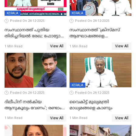
KERALA
KERALA
Posted On 24-12-2025
Posted On 24-12-2025
സംസ്ഥാനത്ത് പുതിയ
സംസ്ഥാനത്ത് ‘ക്രിസ്മസ്
തിരിച്ചറിയല്‍ രേഖ; ഫോട്ടോ
ആഘോഷങ്ങളെ
പതിപ്പിച്ച നേറ്റിവിറ്റി കാര്‍ഡ്
കടന്നാക്രമിയ്ക്കുന്നു; എല്ലാ
View All
View All
1 Min Read
1 Min Read
നല്‍കുമെന്ന് മുഖ്യമന്ത്രി; SIR
ആക്രമണങ്ങൾക്കും പിന്നിലും
ഹെല്‍പ് ഡസ്‌കുകള്‍
സംഘപരിവാർ’; മുഖ്യമന്ത്രി
ആരംഭിക്കാന്‍ മന്ത്രിസഭാ
യോഗ തീരുമാനം
KERALA
Posted On 24-12-2025
Posted On 24-12-2025
ദിലീപിന് നല്‍കിയ
വൈകിട്ട് മുഖ്യമന്ത്രി
ആനുകൂല്യം വേണം'; രണ്ടാം
മാധ്യമങ്ങളെ കാണും
പ്രതി മാര്‍ട്ടിന്‍
View All
View All
1 Min Read
1 Min Read
ഹൈക്കോടതിയില്‍