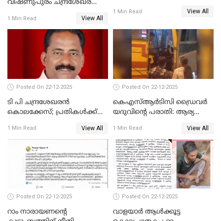
വിഷ്ണുപുരം ചന്ദ്രശേഖരന്റെ
ജാഗ്രത നിര്‍ദ്ദേശം
View All
പാർട്ടിയും UDF
1 Min Read
View All
1 Min Read
അസോസിയേറ്റ് അംഗങ്ങൾ;
അസോസിയേറ്റ്
അംഗമാകാനില്ലെന്നും
UDFലേക്കില്ലെന്നും
വിഷ്ണുപുരം ചന്ദ്രശേഖരൻ
Posted On 22-12-2025
Posted On 22-12-2025
ടി പി ചന്ദ്രശേഖരന്‍
കെഎസ്ആർടിസി ഡ്രൈവർ
കൊലക്കേസ്; പ്രതികള്‍ക്ക്
യദുവിന്റെ പരാതി: ആര്യ
വീണ്ടും പരോള്‍
രാജേന്ദ്രനും സച്ചിൻ ദേവിനും
View All
View All
1 Min Read
1 Min Read
കോടതി നോട്ടീസ്
Posted On 22-12-2025
Posted On 22-12-2025
റാം നാരായണന്റെ
വാളയാർ ആൾക്കൂട്ട