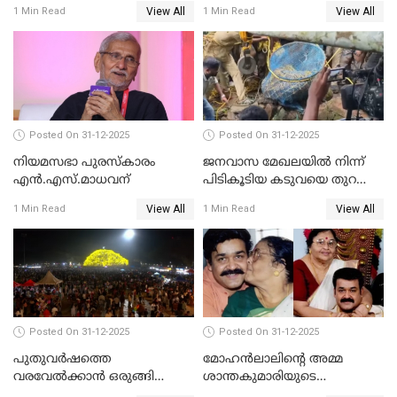
ചോദ്യം ചെയ്യാൻ SIT
ബെഞ്ച്
View All
View All
1 Min Read
1 Min Read
Posted On 31-12-2025
Posted On 31-12-2025
നിയമസഭാ പുരസ്‌കാരം
ജനവാസ മേഖലയിൽ നിന്ന്
എൻ.എസ്.മാധവന്
പിടികൂടിയ കടുവയെ തുറന്നു
വിട്ടു
View All
View All
1 Min Read
1 Min Read
Posted On 31-12-2025
Posted On 31-12-2025
പുതുവര്‍ഷത്തെ
മോഹന്‍ലാലിന്റെ അമ്മ
വരവേല്‍ക്കാന്‍ ഒരുങ്ങി
ശാന്തകുമാരിയുടെ
ലോകം
സംസ്‌കാരം ഇന്ന്