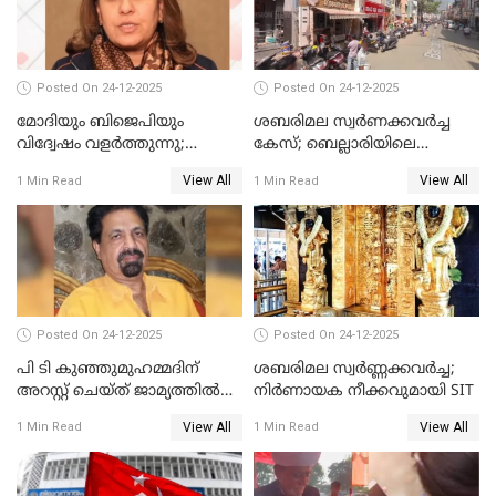
Posted On 24-12-2025
Posted On 24-12-2025
മോദിയും ബിജെപിയും
ശബരിമല സ്വര്‍ണക്കവര്‍ച്ച
വിദ്വേഷം വളർത്തുന്നു;
കേസ്; ബെല്ലാരിയിലെ
പ്രതിഷേധവിമായി
ജ്വല്ലറിയില്‍ പരിശോധന
View All
View All
1 Min Read
1 Min Read
കോൺഗ്രസ്
Posted On 24-12-2025
Posted On 24-12-2025
പി ടി കുഞ്ഞുമുഹമ്മദിന്
ശബരിമല സ്വര്‍ണ്ണക്കവര്‍ച്ച;
അറസ്റ്റ് ചെയ്ത് ജാമ്യത്തില്‍
നിർണായക നീക്കവുമായി SIT
വിട്ടു
View All
View All
1 Min Read
1 Min Read