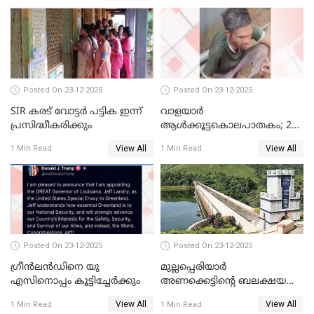
കണ്ടെത്തിയ ചാറ്റിൽ
നിന്നാണ്; എട്ടാം പ്രതിക്ക്
മോട്ടീവ് ഉണ്ടായിരുന്നെന്നും
അഡ്വ. ടി.ബി മിനി
Posted On 23-12-2025
Posted On 23-12-2025
SIR കരട് വോട്ടര്‍ പട്ടിക ഇന്ന്
വാളയാർ
പ്രസിദ്ധീകരിക്കും
ആൾക്കൂട്ടകൊലപാതകം; 2
പേർ കൂടി കസ്റ്റഡിയിൽ
View All
View All
1 Min Read
1 Min Read
Posted On 23-12-2025
Posted On 23-12-2025
ഗ്രീന്‍ലന്‍ഡിനെ യു
മുല്ലപ്പെരിയാര്‍
എസിനൊപ്പം കൂട്ടിച്ചേര്‍ക്കും
അണക്കെട്ടിന്റെ ബലക്ഷയ
നിര്‍ണയം; പരിശോധന ഇന്ന്
View All
View All
1 Min Read
1 Min Read
തുടങ്ങും