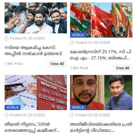
KERALA
Posted On 23-12-2025
Posted On 22-12-2025
നടിയെ ആക്രമിച്ച കേസ്;
കോൺഗ്രസിന് 29.17%, സി പി
അപ്പീൽ നൽകാൻ ഉത്തരവ്
ഐ എം - 27.16%; ബിജെപി
View All
20% കടന്നത്
1 Min Read
View All
1 Min Read
തിരുവനന്തപുരത്ത് മാത്രം,
തദ്ദേശത്തിലെ യഥാർത്ഥ
കണക്ക് പുറത്ത്
KERALA
KERALA
Posted On 22-12-2025
Posted On 22-12-2025
തീയതി നീട്ടണം; SIRൽ
അതിജീവിതയ്‌ക്കെതിരെ പ്രതി
തെരഞ്ഞെടുപ്പ് കമ്മീഷന്
മാർട്ടിന്റെ വീഡിയോ;
കത്തയച്ച് കേരളം
പ്രചരിപ്പിച്ച മൂന്നുപേർ