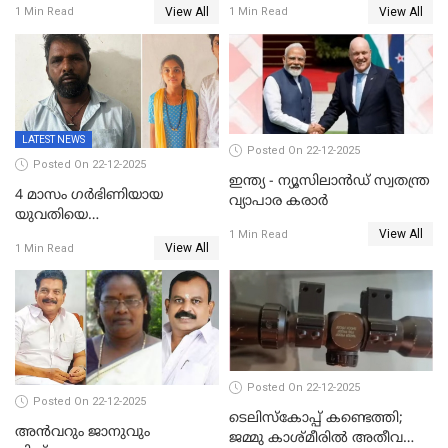
View All
View All
1 Min Read
1 Min Read
അറസ്റ്റിൽ; നൂറോളം
സൈറ്റുകളിൽ നിന്നും
വിഡിയോ നീക്കം ചെയ്യാനും
പൊലീസ്
LATEST NEWS
Posted On 22-12-2025
Posted On 22-12-2025
ഇന്ത്യ - ന്യൂസിലാൻഡ് സ്വതന്ത്ര
4 മാസം ഗർഭിണിയായ
വ്യാപാര കരാർ
യുവതിയെ
View All
വെട്ടിക്കൊലപ്പെടുത്തി
1 Min Read
View All
1 Min Read
പിതാവും സഹോദരനും;
ദുരഭിമാനക്കൊലയിൽ
നടുങ്ങി കർണാടക
Posted On 22-12-2025
Posted On 22-12-2025
ടെലിസ്‌കോപ്പ് കണ്ടെത്തി;
അൻവറും ജാനുവും
ജമ്മു കാശ്മീരില്‍ അതീവ