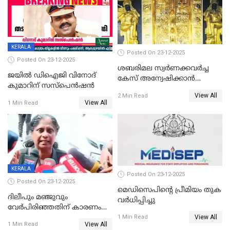
KERALA
Posted On 23-12-2025
Posted On 23-12-2025
ശബരിമല സ്വര്‍ണക്കവര്‍ച്ച
ജയിൽ ഡിഐജി വിനോദ്
കേസ് അന്വേഷിക്കാന്‍
കുമാറിന് സസ്പെൻഷൻ
തയ്യാറെന്ന് CBI
View All
2 Min Read
View All
1 Min Read
KERALA
Posted On 23-12-2025
Posted On 23-12-2025
മെഡിസെപിന്റെ പ്രീമിയം തുക
ദിലീപും മഞ്ജുവും
വർധിപ്പിച്ചു
വേർപിരിഞ്ഞതിന് കാരണം
View All
ദിലീപ് മഞ്ജുവിന് നൽകിയ ആ
1 Min Read
View All
1 Min Read
പഴയ മൊബൈലിൽ നിന്ന്