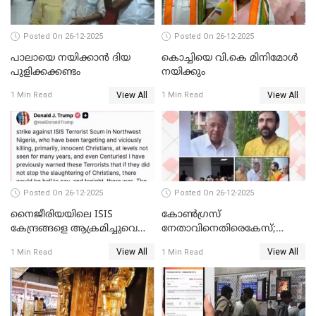
Posted On 26-12-2025
Posted On 26-12-2025
പാലായെ നയിക്കാന്‍ ദിയ
കൊച്ചിയെ വി.കെ മിനിമോള്‍
പുളിക്കക്കണ്ടം
നയിക്കും
View All
View All
1 Min Read
1 Min Read
Posted On 26-12-2025
Posted On 26-12-2025
നൈജീരിയയിലെ ISIS
കോണ്‍ഗ്രസ്
കേന്ദ്രങ്ങളെ ആക്രമിച്ചുവെന്ന്
നേതാവിനെതിരെകേസ്;
ട്രംപ്
മുഖ്യമന്ത്രിയും ഉണ്ണികൃഷ്ണന്‍
View All
View All
1 Min Read
1 Min Read
പോറ്റിയും ഒപ്പമുള്ള AI ചിത്രം
പങ്കുവെച്ചു