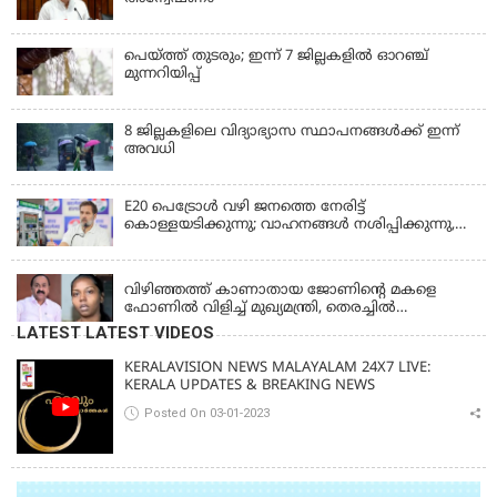
പെയ്ത്ത് തുടരും; ഇന്ന് 7 ജില്ലകളില്‍ ഓറഞ്ച്
മുന്നറിയിപ്പ്
8 ജില്ലകളിലെ വിദ്യാഭ്യാസ സ്ഥാപനങ്ങള്‍ക്ക് ഇന്ന്
അവധി
E20 പെട്രോൾ വഴി ജനത്തെ നേരിട്ട്
കൊള്ളയടിക്കുന്നു; വാഹനങ്ങൾ നശിപ്പിക്കുന്നു,
ജീവിതങ്ങൾ നശിപ്പിക്കുന്നുവെന്നും രാഹുൽ ഗാന്ധി
KERALA
വിഴിഞ്ഞത്ത് കാണാതായ ജോണിന്റെ മകളെ
ഫോണിൽ വിളിച്ച് മുഖ്യമന്ത്രി, തെരച്ചിൽ
ഊർജിതമാക്കുമെന്ന് ഉറപ്പ് നൽകി; മന്ത്രി സിപി
LATEST LATEST VIDEOS
ജോൺ അഞ്ചുതെങ്ങിൽ; കടലിൽ
പോകുന്നവരെയും ഉൾപ്പെടുത്തി നാളെ ഊർജിത
KERALAVISION NEWS MALAYALAM 24X7 LIVE:
തെരച്ചിൽ
KERALA UPDATES & BREAKING NEWS
Posted On 03-01-2023