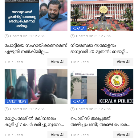
KERALA
Posted On 31-12-2025
Posted On 31-12-2025
പോറ്റിയെ സഹായിക്കണമെന്ന്
നിയമസഭാ സമ്മേളനം
എഴുതി നൽകിയില്ല,
ജനുവരി 20 മുതല്‍; ബജറ്റ്
ജനങ്ങളെ
അവതരണം അവസാനവാരം;
View All
View All
1 Min Read
1 Min Read
തെറ്റിദ്ധരിപ്പിക്കരുത്,
മന്ത്രിസഭാ
സാങ്കൽപ്പിക കഥകൾ
യോഗതീരുമാനങ്ങൾ
പ്രചരിപ്പിക്കുന്നുവെന്നും
കടകംപള്ളി സുരേന്ദ്രൻ
LATEST NEWS
KERALA
Posted On 31-12-2025
Posted On 31-12-2025
മധ്യപ്രദേശിൽ മലിനജലം
പൊലീസ് തലപ്പത്ത്
കുടിച്ച് 7 പേർ മരിച്ചു,നൂറോളം
അഴിച്ചുപണി; അഞ്ച് പേരെ
പേർ ഗുരുതരാവസ്ഥയിൽ
ഐജി റാങ്കിലേക്ക്
View All
View All
1 Min Read
1 Min Read
ഉയർത്തി,അജിതാ ബീഗം