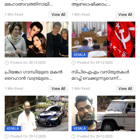
മഹോത്സവത്തിനായി
ആഘോഷിക്കാം;
ശബരിമല നട തുറന്നു;
ബാറുകള്‍ക്ക് 12 മണി വരെ
View All
View All
1 Min Read
1 Min Read
സന്നിധാനത്ത് വൻ
പ്രവര്‍ത്തനാനുമതി
ഭക്തജനത്തിരക്ക്
KERALA
Posted On 30-12-2025
Posted On 29-12-2025
പ്രിയങ്കാ ​ഗാന്ധിയുടെ മകൻ
സിപിഐഎം വസ്തുതകൾ
റൈഹാൻ വാദ്രയുടെ
മറച്ച് വെക്കുന്നുവെന്ന്
വിവാഹനിശ്ചയം
സിപിഐ, 'പത്മകുമാറിനെ
View All
View All
1 Min Read
1 Min Read
കഴിഞ്ഞതായി റിപ്പോർട്ട്
സംരക്ഷിച്ചത്
തിരിച്ചടിച്ചു',വെള്ളാപ്പള്ളിയെ
ന്യായീകരിക്കുന്നതിലും
CPIഎക്സിക്യൂട്ടീവിൽ
വിമർശനം
KERALA
KERALA
Posted On 29-12-2025
Posted On 29-12-2025