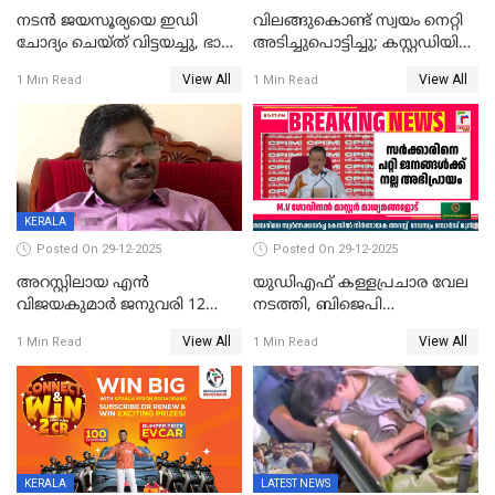
നടൻ ജയസൂര്യയെ ഇഡി
വിലങ്ങുകൊണ്ട് സ്വയം നെറ്റി
ചോദ്യം ചെയ്ത് വിട്ടയച്ചു, ഭാര്യ
അടിച്ചുപൊട്ടിച്ചു; കസ്റ്റഡിയിൽ
സരിതയുടെയും
എടുക്കുന്നതിനിടെ
View All
View All
1 Min Read
1 Min Read
മൊഴിയെടുത്തു
വധശ്രമക്കേസ് പ്രതി
വിലങ്ങുമായി രക്ഷപ്പെട്ടു;
വ്യാപക തെരച്ചിൽ
KERALA
Posted On 29-12-2025
Posted On 29-12-2025
അറസ്റ്റിലായ എൻ
യുഡിഎഫ് കള്ളപ്രചാര വേല
വിജയകുമാർ ജനുവരി 12
നടത്തി, ബിജെപി
വരെ റിമാൻഡിൽ;
ഹിന്ദുവർഗീയത പ്രചരിപ്പിച്ചു,
View All
View All
1 Min Read
1 Min Read
ജാമ്യാപേക്ഷ ഈ മാസം 31ന്
ശബരിമല അത്ര
പരിഗണിക്കും
തിരിച്ചടിയായില്ല,സർക്കാരിനെക്കുറ
ജനങ്ങൾക്ക് മികച്ച
അഭിപ്രായം, എല്‍ഡിഎഫ്
അധികാരം നിലനിര്‍ത്തും,
ലോക്സഭ
തെരഞ്ഞെടുപ്പിനേക്കാൾ 17
KERALA
LATEST NEWS