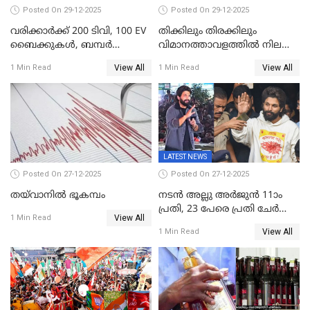
ലക്ഷം വോട്ട് ലഭിച്ചു
Posted On 29-12-2025
Posted On 29-12-2025
വരിക്കാർക്ക് 200 ടിവി, 100 EV
തിക്കിലും തിരക്കിലും
ബൈക്കുകൾ, ബമ്പർ
വിമാനത്താവളത്തില്‍ നിലത്ത്
സമ്മാനമായി EV കാർ
വീണ് വിജയ്
View All
View All
1 Min Read
1 Min Read
ഉൾപ്പെടെ 2 കോടി രൂപയുടെ
സമ്മാനങ്ങളുമായി
കേരളവിഷൻ ബ്രോഡ്ബാൻഡ്
കണക്ട്&വിൻ
LATEST NEWS
Posted On 27-12-2025
Posted On 27-12-2025
തയ്‌വാനിൽ ഭൂകമ്പം
നടൻ അല്ലു അർജുൻ 11ാം
പ്രതി, 23 പേരെ പ്രതി ചേർത്ത്
View All
1 Min Read
കുറ്റപത്രം സമർപ്പിച്ചു
View All
1 Min Read