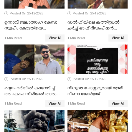
Posted On 25-12-2025
Posted On 25-12-2025
ഉന്നാവ് ബലാത്സംഗ കേസ്;
ഡൽഹിയിലെ കത്തീഡ്രൽ
സുപ്രീം കോടതിയെ
ചർച്ച് ഓഫ് റിഡംപ്ഷൻ
സമീപിക്കാനൊരുങ്ങി
സന്ദർശിച്ച് പ്രധാനമന്ത്രി
View All
View All
1 Min Read
1 Min Read
അതിജീവിത
Posted On 25-12-2025
Posted On 25-12-2025
മദ്യലഹരിയിൽ കാറോടിച്ച്
നിഗൂഢ പോസ്റ്ററുമായി മന്ത്രി
അപകടം: സീരിയൽ താരം
വീണാ ജോർജ്ജ്
സിദ്ധാർത്ഥ് പ്രഭുവിനെതിരെ
View All
View All
1 Min Read
1 Min Read
കേസെടുത്തു