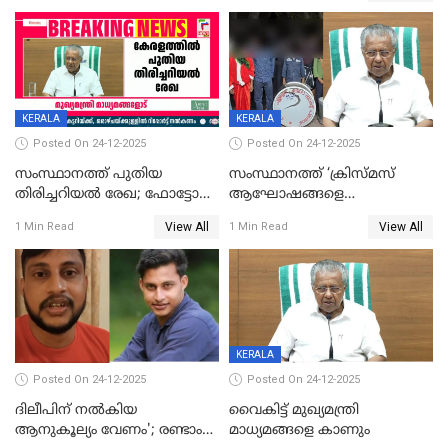
KERALA
KERALA
Posted On 24-12-2025
Posted On 24-12-2025
സംസ്ഥാനത്ത് പുതിയ
സംസ്ഥാനത്ത് ‘ക്രിസ്മസ്
തിരിച്ചറിയല്‍ രേഖ; ഫോട്ടോ
ആഘോഷങ്ങളെ
പതിപ്പിച്ച നേറ്റിവിറ്റി കാര്‍ഡ്
കടന്നാക്രമിയ്ക്കുന്നു; എല്ലാ
View All
View All
1 Min Read
1 Min Read
നല്‍കുമെന്ന് മുഖ്യമന്ത്രി; SIR
ആക്രമണങ്ങൾക്കും പിന്നിലും
ഹെല്‍പ് ഡസ്‌കുകള്‍
സംഘപരിവാർ’; മുഖ്യമന്ത്രി
ആരംഭിക്കാന്‍ മന്ത്രിസഭാ
യോഗ തീരുമാനം
KERALA
Posted On 24-12-2025
Posted On 24-12-2025
ദിലീപിന് നല്‍കിയ
വൈകിട്ട് മുഖ്യമന്ത്രി
ആനുകൂല്യം വേണം'; രണ്ടാം
മാധ്യമങ്ങളെ കാണും