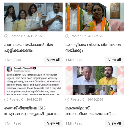
ചോദ്യം ചെയ്ത ദിണ്ടിഗലിലെ
വ്യവസായി
Posted On 26-12-2025
Posted On 26-12-2025
പാലായെ നയിക്കാന്‍ ദിയ
കൊച്ചിയെ വി.കെ മിനിമോള്‍
പുളിക്കക്കണ്ടം
നയിക്കും
View All
View All
1 Min Read
1 Min Read
Posted On 26-12-2025
Posted On 26-12-2025
നൈജീരിയയിലെ ISIS
കോണ്‍ഗ്രസ്
കേന്ദ്രങ്ങളെ ആക്രമിച്ചുവെന്ന്
നേതാവിനെതിരെകേസ്;
ട്രംപ്
മുഖ്യമന്ത്രിയും ഉണ്ണികൃഷ്ണന്‍
View All
View All
1 Min Read
1 Min Read
പോറ്റിയും ഒപ്പമുള്ള AI ചിത്രം