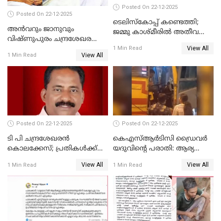
Posted On 22-12-2025
Posted On 22-12-2025
ടെലിസ്‌കോപ്പ് കണ്ടെത്തി;
അൻവറും ജാനുവും
ജമ്മു കാശ്മീരില്‍ അതീവ
വിഷ്ണുപുരം ചന്ദ്രശേഖരന്റെ
ജാഗ്രത നിര്‍ദ്ദേശം
View All
പാർട്ടിയും UDF
1 Min Read
View All
1 Min Read
അസോസിയേറ്റ് അംഗങ്ങൾ;
അസോസിയേറ്റ്
അംഗമാകാനില്ലെന്നും
UDFലേക്കില്ലെന്നും
വിഷ്ണുപുരം ചന്ദ്രശേഖരൻ
Posted On 22-12-2025
Posted On 22-12-2025
ടി പി ചന്ദ്രശേഖരന്‍
കെഎസ്ആർടിസി ഡ്രൈവർ
കൊലക്കേസ്; പ്രതികള്‍ക്ക്
യദുവിന്റെ പരാതി: ആര്യ
വീണ്ടും പരോള്‍
രാജേന്ദ്രനും സച്ചിൻ ദേവിനും
View All
View All
1 Min Read
1 Min Read
കോടതി നോട്ടീസ്