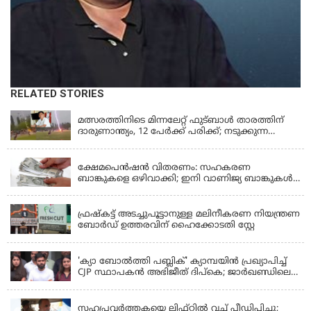
RELATED STORIES
LATEST NEWS
മത്സരത്തിനിടെ മിന്നലേറ്റ് ഫുട്‌ബാൾ താരത്തിന്
ദാരുണാന്ത്യം, 12 പേർക്ക് പരിക്ക്; നടുക്കുന്ന
വീഡിയോ
KERALA
ക്ഷേമപെൻഷൻ വിതരണം: സഹകരണ
ബാങ്കുകളെ ഒഴിവാക്കി; ഇനി വാണിജ്യ ബാങ്കുകൾ
മാത്രം
KERALA
ഫ്രഷ്‌കട്ട് അടച്ചുപൂട്ടാനുള്ള മലിനീകരണ നിയന്ത്രണ
ബോർഡ് ഉത്തരവിന് ഹൈക്കോടതി സ്റ്റേ
KERALA
'ക്യാ ബോൽത്തി പബ്ലിക്' ക്യാമ്പയിൻ പ്രഖ്യാപിച്ച്
CJP സ്ഥാപകൻ അഭിജീത് ദിപ്കെ; ജാർഖണ്ഡിലെ
വിദ്യാർത്ഥി പ്രക്ഷോഭത്തിലും മറുപടി
LATEST NEWS
സഹപ്രവർത്തകയെ ലിഫ്റ്റിൽ വച്ച് പീഡിപ്പിച്ചു;