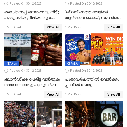
Posted On 30-12-2025
Posted On 30-12-2025
മെഡിസെപ്പ് ഒന്നാംഘട്ടം നീട്ടി;
'ശിവലിംഗത്തിലേയ്ക്ക്
പുതുക്കിയ പ്രീമിയം തുക
ആര്‍ത്തവ രക്തം'; സുവര്‍ണ
ഈടാക്കുക ജനുവരി 31
കേരളം ലോട്ടറിയിലെ
View All
View All
1 Min Read
1 Min Read
മുതൽ
ചിത്രത്തിനെതിരെ ഹിന്ദു
ഐക്യവേദി പരാതി നൽകി
KERALA
KERALA
Posted On 30-12-2025
Posted On 30-12-2025
ബ്രാൻഡിക്ക് പേരിട്ട് വൻതുക
പുതുവർഷത്തിൽ വെൽക്കം
സമ്മാനം നേടൂ; പുതുവർഷ
പ്ലാനിൽ ചേരൂ,
ഓഫറുമായി ബെവ്‌കോ
350എംപിപിഎസ് വേഗതയിൽ
View All
View All
1 Min Read
1 Min Read
ഇന്റർനെറ്റും ഒപ്പം കീയുടെ
മെഗാ പ്ലാൻ സൗജന്യം; ഒപ്പം
വരിക്കാർക്ക് 200 ടിവി, 100 EV
ബൈക്കുകൾ, ബമ്പർ
സമ്മാനമായി EV കാർ
ഉൾപ്പെടെ 2 കോടി രൂപയുടെ