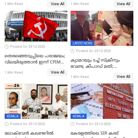
വിട്ടു
View All
View All
1 Min Read
1 Min Read
LATEST NEWS
Posted On 24-12-2025
Posted On 23-12-2025
തെരഞ്ഞെടുപ്പിലെ പരാജയം;
ക്യാമറയും ടച്ച് സ്ക്രീനും
വിലയിരുത്താന്‍ ഇന്ന് CPIM
വേണ്ട, കീപാഡ് മതി;
യോഗം
View All
സ്ത്രീകൾക്ക് സ്മാർട്ട് ഫോൺ
1 Min Read
View All
1 Min Read
വിലക്കി രാജ്യത്തെ ഒരു
പഞ്ചായത്ത്
KERALA
KERALA
Posted On 23-12-2025
Posted On 23-12-2025
ലോക്ഭവൻ കലണ്ടറിൽ
കേരളത്തിലെ SIR കരട്