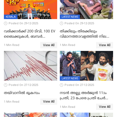
അഭിപ്രായം, എല്‍ഡിഎഫ്
അധികാരം നിലനിര്‍ത്തും,
ലോക്സഭ
തെരഞ്ഞെടുപ്പിനേക്കാൾ 17
KERALA
LATEST NEWS
ലക്ഷം വോട്ട് ലഭിച്ചു
Posted On 29-12-2025
Posted On 29-12-2025
വരിക്കാർക്ക് 200 ടിവി, 100 EV
തിക്കിലും തിരക്കിലും
ബൈക്കുകൾ, ബമ്പർ
വിമാനത്താവളത്തില്‍ നിലത്ത്
സമ്മാനമായി EV കാർ
വീണ് വിജയ്
View All
View All
1 Min Read
1 Min Read
ഉൾപ്പെടെ 2 കോടി രൂപയുടെ
സമ്മാനങ്ങളുമായി
കേരളവിഷൻ ബ്രോഡ്ബാൻഡ്
കണക്ട്&വിൻ
LATEST NEWS
Posted On 27-12-2025
Posted On 27-12-2025
തയ്‌വാനിൽ ഭൂകമ്പം
നടൻ അല്ലു അർജുൻ 11ാം
പ്രതി, 23 പേരെ പ്രതി ചേർത്ത്
View All
1 Min Read
കുറ്റപത്രം സമർപ്പിച്ചു
View All
1 Min Read