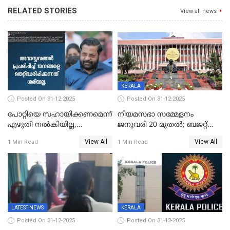
RELATED STORIES
View all news
KERALA
Posted On 31-12-2025
Posted On 31-12-2025
പോറ്റിയെ സഹായിക്കണമെന്ന്
നിയമസഭാ സമ്മേളനം
എഴുതി നൽകിയില്ല,
ജനുവരി 20 മുതല്‍; ബജറ്റ്
ജനങ്ങളെ
അവതരണം അവസാനവാരം;
View All
View All
1 Min Read
1 Min Read
തെറ്റിദ്ധരിപ്പിക്കരുത്,
മന്ത്രിസഭാ
സാങ്കൽപ്പിക കഥകൾ
യോഗതീരുമാനങ്ങൾ
പ്രചരിപ്പിക്കുന്നുവെന്നും
കടകംപള്ളി സുരേന്ദ്രൻ
LATEST NEWS
KERALA
Posted On 31-12-2025
Posted On 31-12-2025