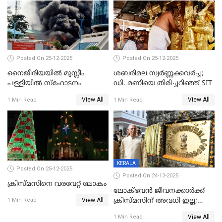
Posted On 25-12-2025
Posted On 25-12-2025
നൈജീരിയയിൽ മുസ്ലീം
ശബരിമല സ്വര്‍ണ്ണക്കവര്‍ച്ച;
പള്ളിയില്‍ സ്‌ഫോടനം
ഡി. മണിയെ തിരിച്ചറിഞ്ഞ് SIT
View All
View All
1 Min Read
1 Min Read
KERALA
Posted On 25-12-2025
Posted On 24-12-2025
ക്രിസ്മസിനെ വരവേറ്റ് ലോകം
ലോക്ഭവൻ ജീവനക്കാർക്ക്
View All
ക്രിസ്മസിന് അവധി ഇല്ല;
1 Min Read
ഹാജരാവാൻ ഉത്തരവ്
View All
1 Min Read