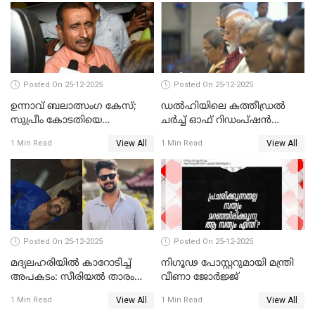
Posted On 25-12-2025
Posted On 25-12-2025
ഉന്നാവ് ബലാത്സംഗ കേസ്;
ഡൽഹിയിലെ കത്തീഡ്രൽ
സുപ്രീം കോടതിയെ
ചർച്ച് ഓഫ് റിഡംപ്ഷൻ
സമീപിക്കാനൊരുങ്ങി
സന്ദർശിച്ച് പ്രധാനമന്ത്രി
View All
View All
1 Min Read
1 Min Read
അതിജീവിത
Posted On 25-12-2025
Posted On 25-12-2025
മദ്യലഹരിയിൽ കാറോടിച്ച്
നിഗൂഢ പോസ്റ്ററുമായി മന്ത്രി
അപകടം: സീരിയൽ താരം
വീണാ ജോർജ്ജ്
സിദ്ധാർത്ഥ് പ്രഭുവിനെതിരെ
View All
View All
1 Min Read
1 Min Read
കേസെടുത്തു