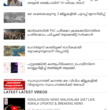
തരുൺ തേജ്‌പാലിന് 10 വർഷം തടവ്
മഴ ശക്തമാകുന്നു; 3 ജില്ലകളിൽ ചുവപ്പ് മുന്നറിയിപ്പ്
ജാര്‍ഖണ്ഡില്‍ PSC പരീക്ഷാ ക്രമക്കേടിനെതിരെ
പ്രതിഷേധം; ചര്‍ച്ചക്ക് തുടക്കമിട്ട് സർക്കാർ
ഹോര്‍മുസ് കടലിടുക്ക് ഭാഗികമായി
തുറക്കുന്നുവെന്ന് റിപ്പോര്‍ട്ട്
പറ്റുമെങ്കിൽ കണ്ടുപിടിക്കെടാ; പൊലീസിനെ
വെല്ലുവിളിച്ച് അർജുൻ ആയങ്കി
സംസ്ഥാനത്ത് കനത്ത മഴ; വിവിധ ജില്ലകളിൽ
വിദ്യാഭ്യാസ സ്ഥാപനങ്ങൾക്ക് അവധി
LATEST LATEST VIDEOS
KERALAVISION NEWS MALAYALAM 24X7 LIVE:
KERALA UPDATES & BREAKING NEWS
Posted On 03-01-2023