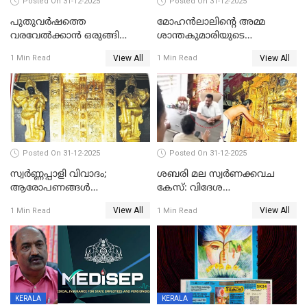
Posted On 31-12-2025
Posted On 31-12-2025
പുതുവര്‍ഷത്തെ
മോഹന്‍ലാലിന്റെ അമ്മ
വരവേല്‍ക്കാന്‍ ഒരുങ്ങി
ശാന്തകുമാരിയുടെ
ലോകം
സംസ്‌കാരം ഇന്ന്
View All
View All
1 Min Read
1 Min Read
Posted On 31-12-2025
Posted On 31-12-2025
സ്വർണ്ണപ്പാളി വിവാദം;
ശബരി മല സ്വർണക്കവച
ആരോപണങ്ങൾ
കേസ്: വിദേശ
അവസാനിക്കുന്നില്ല
വ്യവസായിയുടെ ആരോപണം
View All
View All
1 Min Read
1 Min Read
നിഷേധിച്ച് ഡി മണി
KERALA
KERALA