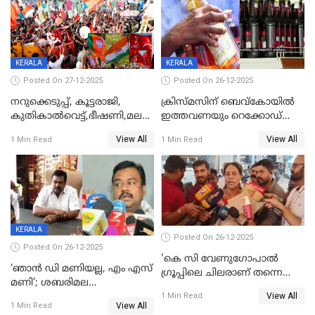
KERALA
KERALA
Posted On 27-12-2025
Posted On 26-12-2025
നറുക്കെടുപ്പ്, കൂട്ടരാജി,
ക്രിസ്മസിന് ബെവ്‌കോയിൽ
കുതികാൽവെട്ട്,ഭീഷണി,മലബാറിലാകട്ടെ
ഇത്തവണയും റെക്കോഡ്
ട്വിസ്റ്റോട് ട്വിസ്റ്റും; അടിമുടി
വിൽപ്പന;കഴിഞ്ഞവർഷത്തേക്ക
View All
View All
1 Min Read
1 Min Read
നാടകീയമായി പഞ്ചായത്ത്
53 കോടി രൂപയുടെ അധിക
പ്രസിഡന്‍റ് തെരഞ്ഞെടുപ്പ്
വിൽപ്പന; മലയാളി കുടിച്ചു
തീർത്തത് 333 കോടിയുടെ
മദ്യം
KERALA
Posted On 26-12-2025
Posted On 26-12-2025
'കെ സി വേണുഗോപാല്‍
‘ഞാൻ ഡി മണിയല്ല, എം എസ്
ഗ്രൂപ്പിലെ ചിലരാണ് തന്നെ
മണി’; ശബരിമല
തഴഞ്ഞത്'; ലാലി ജെയിംസ്
View All
സ്വർണക്കവർച്ചയുമായി ഒരു
1 Min Read
View All
1 Min Read
ബന്ധവും ഇല്ലെന്ന് എസ്ഐടി