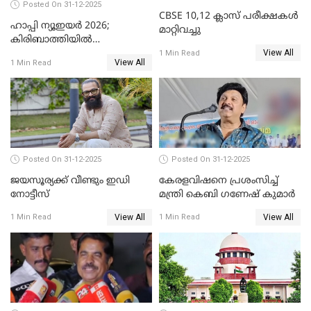
Posted On 31-12-2025
CBSE 10,12 ക്ലാസ് പരീക്ഷകള്‍
ഹാപ്പി ന്യൂഇയർ 2026;
മാറ്റിവച്ചു
കിരിബാത്തിയിൽ
View All
പുതുവർഷമെത്തി
1 Min Read
View All
1 Min Read
Posted On 31-12-2025
Posted On 31-12-2025
ജയസൂര്യക്ക് വീണ്ടും ഇഡി
കേരളവിഷനെ പ്രശംസിച്ച്
നോട്ടീസ്
മന്ത്രി കെബി ഗണേഷ് കുമാര്‍
View All
View All
1 Min Read
1 Min Read