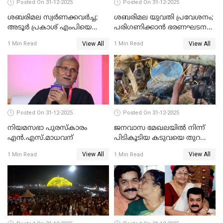
Posted On 31-12-2025
Posted On 31-12-2025
ശബരിമല സ്വര്‍ണക്കവര്‍ച്ച;
ശബരിമല യുവതി പ്രവേശനം;
അടൂര്‍ പ്രകാശ് എംപിയെ
പരിഗണിക്കാന്‍ ഭരണഘടന
ചോദ്യം ചെയ്യാൻ SIT
ബെഞ്ച്
View All
View All
1 Min Read
1 Min Read
Posted On 31-12-2025
Posted On 31-12-2025
നിയമസഭാ പുരസ്‌കാരം
ജനവാസ മേഖലയിൽ നിന്ന്
എൻ.എസ്.മാധവന്
പിടികൂടിയ കടുവയെ തുറന്നു
വിട്ടു
View All
View All
1 Min Read
1 Min Read