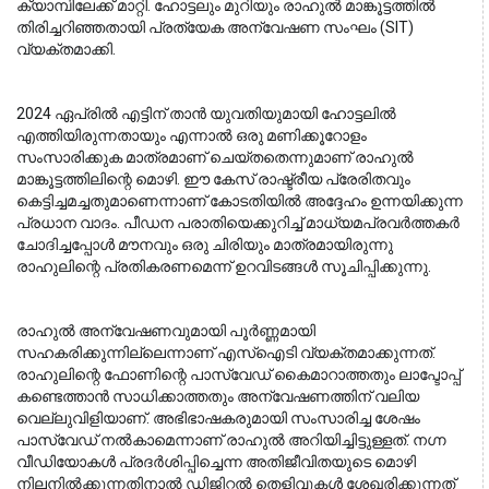
ക്യാമ്പിലേക്ക് മാറ്റി. ഹോട്ടലും മുറിയും രാഹുൽ മാങ്കൂട്ടത്തിൽ
തിരിച്ചറിഞ്ഞതായി പ്രത്യേക അന്വേഷണ സംഘം (SIT)
വ്യക്തമാക്കി.
2024 ഏപ്രിൽ എട്ടിന് താൻ യുവതിയുമായി ഹോട്ടലിൽ 
എത്തിയിരുന്നതായും എന്നാൽ ഒരു മണിക്കൂറോളം 
സംസാരിക്കുക മാത്രമാണ് ചെയ്തതെന്നുമാണ് രാഹുൽ 
മാങ്കൂട്ടത്തിലിന്റെ മൊഴി. ഈ കേസ് രാഷ്ട്രീയ പ്രേരിതവും 
കെട്ടിച്ചമച്ചതുമാണെന്നാണ് കോടതിയിൽ അദ്ദേഹം ഉന്നയിക്കുന്ന 
പ്രധാന വാദം. പീഡന പരാതിയെക്കുറിച്ച് മാധ്യമപ്രവർത്തകർ 
ചോദിച്ചപ്പോൾ മൗനവും ഒരു ചിരിയും മാത്രമായിരുന്നു 
രാഹുലിന്റെ പ്രതികരണമെന്ന് ഉറവിടങ്ങൾ സൂചിപ്പിക്കുന്നു.
രാഹുൽ അന്വേഷണവുമായി പൂർണ്ണമായി 
സഹകരിക്കുന്നില്ലെന്നാണ് എസ്ഐടി വ്യക്തമാക്കുന്നത്. 
രാഹുലിന്റെ ഫോണിന്റെ പാസ്‌വേഡ് കൈമാറാത്തതും ലാപ്ടോപ്പ് 
കണ്ടെത്താൻ സാധിക്കാത്തതും അന്വേഷണത്തിന് വലിയ 
വെല്ലുവിളിയാണ്. അഭിഭാഷകരുമായി സംസാരിച്ച ശേഷം 
പാസ്‌വേഡ് നൽകാമെന്നാണ് രാഹുൽ അറിയിച്ചിട്ടുള്ളത്. നഗ്ന 
വീഡിയോകൾ പ്രദർശിപ്പിച്ചെന്ന അതിജീവിതയുടെ മൊഴി 
നിലനിൽക്കുന്നതിനാൽ ഡിജിറ്റൽ തെളിവുകൾ ശേഖരിക്കുന്നത് 