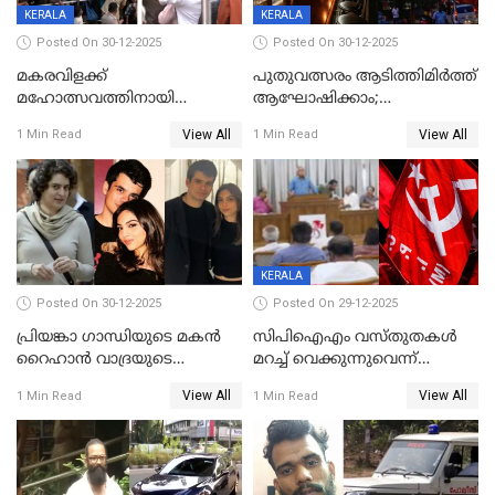
സമ്മാനപദ്ധതിയും
KERALA
KERALA
Posted On 30-12-2025
Posted On 30-12-2025
മകരവിളക്ക്
പുതുവത്സരം ആടിത്തിമിർത്ത്
മഹോത്സവത്തിനായി
ആഘോഷിക്കാം;
ശബരിമല നട തുറന്നു;
ബാറുകള്‍ക്ക് 12 മണി വരെ
View All
View All
1 Min Read
1 Min Read
സന്നിധാനത്ത് വൻ
പ്രവര്‍ത്തനാനുമതി
ഭക്തജനത്തിരക്ക്
KERALA
Posted On 30-12-2025
Posted On 29-12-2025
പ്രിയങ്കാ ​ഗാന്ധിയുടെ മകൻ
സിപിഐഎം വസ്തുതകൾ
റൈഹാൻ വാദ്രയുടെ
മറച്ച് വെക്കുന്നുവെന്ന്
വിവാഹനിശ്ചയം
സിപിഐ, 'പത്മകുമാറിനെ
View All
View All
1 Min Read
1 Min Read
കഴിഞ്ഞതായി റിപ്പോർട്ട്
സംരക്ഷിച്ചത്
തിരിച്ചടിച്ചു',വെള്ളാപ്പള്ളിയെ
ന്യായീകരിക്കുന്നതിലും
CPIഎക്സിക്യൂട്ടീവിൽ
വിമർശനം