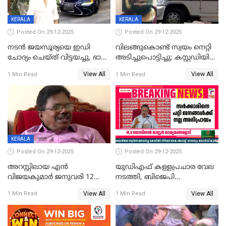
KERALA
KERALA
Posted On 29-12-2025
Posted On 29-12-2025
നടൻ ജയസൂര്യയെ ഇഡി
വിലങ്ങുകൊണ്ട് സ്വയം നെറ്റി
ചോദ്യം ചെയ്ത് വിട്ടയച്ചു, ഭാര്യ
അടിച്ചുപൊട്ടിച്ചു; കസ്റ്റഡിയിൽ
സരിതയുടെയും
എടുക്കുന്നതിനിടെ
View All
View All
1 Min Read
1 Min Read
മൊഴിയെടുത്തു
വധശ്രമക്കേസ് പ്രതി
വിലങ്ങുമായി രക്ഷപ്പെട്ടു;
വ്യാപക തെരച്ചിൽ
KERALA
Posted On 29-12-2025
Posted On 29-12-2025
അറസ്റ്റിലായ എൻ
യുഡിഎഫ് കള്ളപ്രചാര വേല
വിജയകുമാർ ജനുവരി 12
നടത്തി, ബിജെപി
വരെ റിമാൻഡിൽ;
ഹിന്ദുവർഗീയത പ്രചരിപ്പിച്ചു,
View All
View All
1 Min Read
1 Min Read
ജാമ്യാപേക്ഷ ഈ മാസം 31ന്
ശബരിമല അത്ര
പരിഗണിക്കും
തിരിച്ചടിയായില്ല,സർക്കാരിനെക്കുറ
ജനങ്ങൾക്ക് മികച്ച