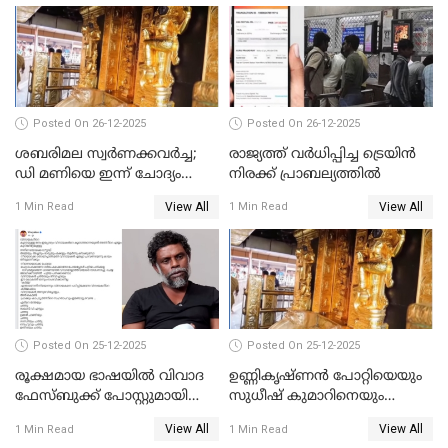
പങ്കുവെച്ചു
Posted On 26-12-2025
Posted On 26-12-2025
ശബരിമല സ്വര്‍ണക്കവര്‍ച്ച;
രാജ്യത്ത് വര്‍ധിപ്പിച്ച ട്രെയിന്‍
ഡി മണിയെ ഇന്ന് ചോദ്യം
നിരക്ക് പ്രാബല്യത്തില്‍
ചെയ്യും
View All
View All
1 Min Read
1 Min Read
Posted On 25-12-2025
Posted On 25-12-2025
രൂക്ഷമായ ഭാഷയിൽ വിവാദ
ഉണ്ണികൃഷ്ണന്‍ പോറ്റിയെയും
ഫേസ്ബുക്ക് പോസ്റ്റുമായി
സുധീഷ് കുമാറിനെയും
നടൻ വിനായകൻ
വീണ്ടും ചോദ്യം ചെയ്ത് SIT
View All
View All
1 Min Read
1 Min Read