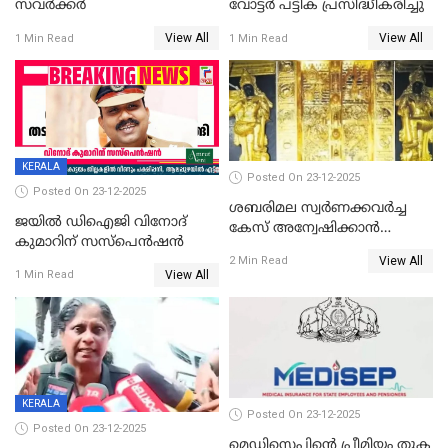
സവർക്കർ
വോട്ടര്‍ പട്ടിക പ്രസിദ്ധീകരിച്ചു
View All
View All
1 Min Read
1 Min Read
KERALA
Posted On 23-12-2025
Posted On 23-12-2025
ശബരിമല സ്വര്‍ണക്കവര്‍ച്ച
ജയിൽ ഡിഐജി വിനോദ്
കേസ് അന്വേഷിക്കാന്‍
കുമാറിന് സസ്പെൻഷൻ
തയ്യാറെന്ന് CBI
View All
2 Min Read
View All
1 Min Read
KERALA
Posted On 23-12-2025
Posted On 23-12-2025
മെഡിസെപിന്റെ പ്രീമിയം തുക