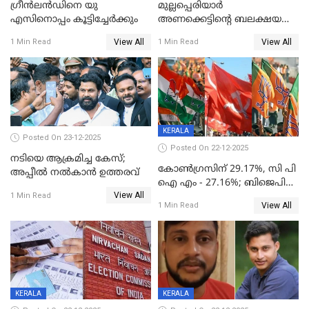
ഗ്രീന്‍ലന്‍ഡിനെ യു
മുല്ലപ്പെരിയാര്‍
എസിനൊപ്പം കൂട്ടിച്ചേര്‍ക്കും
അണക്കെട്ടിന്റെ ബലക്ഷയ
നിര്‍ണയം; പരിശോധന ഇന്ന്
View All
View All
1 Min Read
1 Min Read
തുടങ്ങും
KERALA
Posted On 23-12-2025
Posted On 22-12-2025
നടിയെ ആക്രമിച്ച കേസ്;
കോൺഗ്രസിന് 29.17%, സി പി
അപ്പീൽ നൽകാൻ ഉത്തരവ്
ഐ എം - 27.16%; ബിജെപി
View All
20% കടന്നത്
1 Min Read
View All
1 Min Read
തിരുവനന്തപുരത്ത് മാത്രം,
തദ്ദേശത്തിലെ യഥാർത്ഥ
കണക്ക് പുറത്ത്
KERALA
KERALA