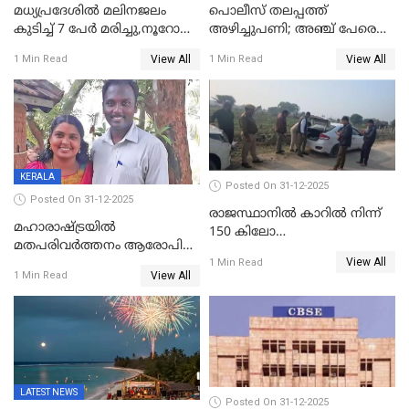
മധ്യപ്രദേശിൽ മലിനജലം
പൊലീസ് തലപ്പത്ത്
കുടിച്ച് 7 പേർ മരിച്ചു,നൂറോളം
അഴിച്ചുപണി; അഞ്ച് പേരെ
പേർ ഗുരുതരാവസ്ഥയിൽ
ഐജി റാങ്കിലേക്ക്
View All
View All
1 Min Read
1 Min Read
ഉയർത്തി,അജിതാ ബീഗം
ക്രൈംബ്രാഞ്ച് ഐജി,
എസ്.ശ്യാംസുന്ദർ
ഇന്റലിജൻസ് ഐജി
KERALA
Posted On 31-12-2025
Posted On 31-12-2025
രാജസ്ഥാനിൽ കാറിൽ നിന്ന്
മഹാരാഷ്ട്രയിൽ
150 കിലോ
മതപരിവർത്തനം ആരോപിച്ചു
സ്ഫോടകവസ്തുക്കൾ
View All
അറസ്റ്റിലായ മലയാളി
1 Min Read
പിടികൂടി
View All
1 Min Read
വൈദികനും ഭാര്യയ്ക്കും
ഉൾപ്പെടെ 11പേർക്കും ജാമ്യം
LATEST NEWS
Posted On 31-12-2025