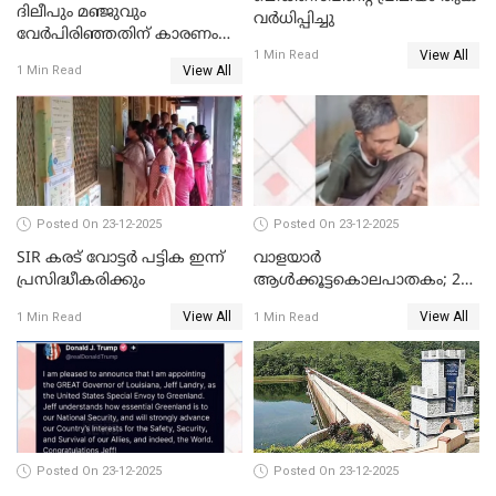
ദിലീപും മഞ്ജുവും
വർധിപ്പിച്ചു
വേർപിരിഞ്ഞതിന് കാരണം
View All
ദിലീപ് മഞ്ജുവിന് നൽകിയ ആ
1 Min Read
View All
1 Min Read
പഴയ മൊബൈലിൽ നിന്ന്
കണ്ടെത്തിയ ചാറ്റിൽ
നിന്നാണ്; എട്ടാം പ്രതിക്ക്
മോട്ടീവ് ഉണ്ടായിരുന്നെന്നും
അഡ്വ. ടി.ബി മിനി
Posted On 23-12-2025
Posted On 23-12-2025
SIR കരട് വോട്ടര്‍ പട്ടിക ഇന്ന്
വാളയാർ
പ്രസിദ്ധീകരിക്കും
ആൾക്കൂട്ടകൊലപാതകം; 2
പേർ കൂടി കസ്റ്റഡിയിൽ
View All
View All
1 Min Read
1 Min Read
Posted On 23-12-2025
Posted On 23-12-2025