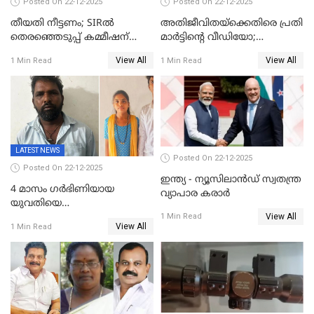
Posted On 22-12-2025
Posted On 22-12-2025
തീയതി നീട്ടണം; SIRൽ
അതിജീവിതയ്‌ക്കെതിരെ പ്രതി
തെരഞ്ഞെടുപ്പ് കമ്മീഷന്
മാർട്ടിന്റെ വീഡിയോ;
കത്തയച്ച് കേരളം
പ്രചരിപ്പിച്ച മൂന്നുപേർ
View All
View All
1 Min Read
1 Min Read
അറസ്റ്റിൽ; നൂറോളം
സൈറ്റുകളിൽ നിന്നും
വിഡിയോ നീക്കം ചെയ്യാനും
പൊലീസ്
LATEST NEWS
Posted On 22-12-2025
Posted On 22-12-2025
ഇന്ത്യ - ന്യൂസിലാൻഡ് സ്വതന്ത്ര
4 മാസം ഗർഭിണിയായ
വ്യാപാര കരാർ
യുവതിയെ
View All
വെട്ടിക്കൊലപ്പെടുത്തി
1 Min Read
View All
1 Min Read
പിതാവും സഹോദരനും;
ദുരഭിമാനക്കൊലയിൽ
നടുങ്ങി കർണാടക