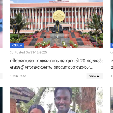
KERALA
Posted On 31-12-2025
നിയമസഭാ സമ്മേളനം ജനുവരി 20 മുതല്‍;
മ
ബജറ്റ് അവതരണം അവസാനവാരം;
മന്ത്രിസഭാ യോഗതീരുമാനങ്ങൾ
1 Min Read
1
View All