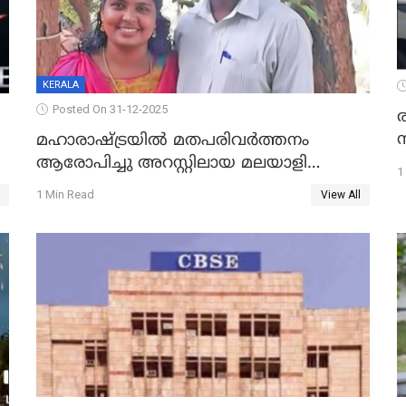
KERALA
Posted On 31-12-2025
മഹാരാഷ്ട്രയിൽ മതപരിവർത്തനം
ആരോപിച്ചു അറസ്റ്റിലായ മലയാളി
1
വൈദികനും ഭാര്യയ്ക്കും ഉൾപ്പെടെ
1 Min Read
View All
11പേർക്കും ജാമ്യം