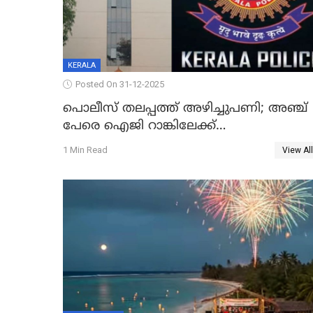
KERALA
Posted On 31-12-2025
പൊലീസ് തലപ്പത്ത് അഴിച്ചുപണി; അഞ്ച്
പേരെ ഐജി റാങ്കിലേക്ക്
ഉയർത്തി,അജിതാ ബീഗം ക്രൈംബ്രാഞ്ച്
1 Min Read
View All
ഐജി, എസ്.ശ്യാംസുന്ദർ ഇന്റലിജൻസ്
ഐജി