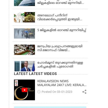
ജില്ലകളിലെ ഓറഞ്ച് മുന്നറിയിപ്പ്
പിന്‍വലിച്ചു
KERALA
അനലോഗ് പനീറിന്
വിലക്കേർപ്പെടുത്തി ഇന്ത്യയിലെ
ഒരു സംസ്ഥാനം കൂടി;
ലംഘിച്ചാൽ പിഴ ഒരു ലക്ഷം
5 ജില്ലകളില്‍ ഓറഞ്ച് മുന്നറിയിപ്പ്
ജനപ്രിയ പ്രഖ്യാപനങ്ങളുമായി
സി.ജോസഫ് വിജയ്
സർക്കാരിന്റെ ആദ്യ ബജറ്റ്
ഹോര്‍മൂസ് തുറക്കുന്നതിനുള്ള
ചര്‍ച്ചകളില്‍ പുരോഗതി
LATEST LATEST VIDEOS
KERALAVISION NEWS
MALAYALAM 24X7 LIVE: KERALA
UPDATES & BREAKING NEWS
Posted On 03-01-2023