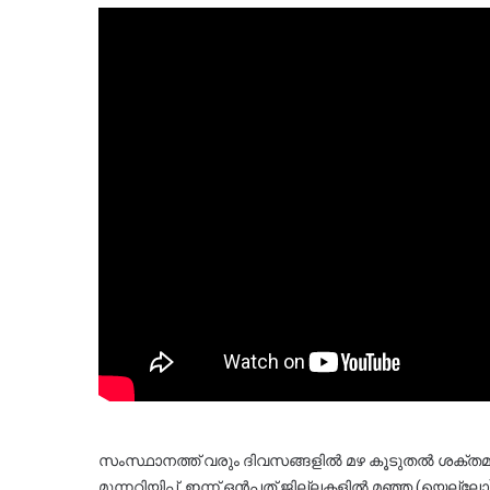
സംസ്ഥാനത്ത് വരും ദിവസങ്ങളിൽ മഴ കൂടുതൽ ശക്തമാകുമ
മുന്നറിയിപ്പ്. ഇന്ന് ഒൻപത് ജില്ലകളിൽ മഞ്ഞ (യെല്ലോ) അലർ