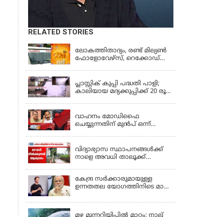
RELATED STORIES
KERALA
ലോകത്തിതാദ്യം, രണ്ട് മില്യണ്‍
ഫോളോവേഴ്‌സ്, റെക്കോഡ്
നേട്ടവുമായി കേരള പൊലീസ്
KERALA
പ്ലാസ്റ്റിക് കുപ്പി പദ്ധതി പാളി;
കാലിയായ മദ്യക്കുപ്പിക്ക് 20 രൂപ
പദ്ധതി അവസാനിപ്പിച്ച്
LATEST NEWS
ബെവ്‌കോ
വാഹനം മോഡിഫൈ
ചെയ്യുന്നതിന് മുൻപ് ഒന്ന്
ശ്രദ്ധിക്കണേ, വാഹനങ്ങളുടെ
KERALA
രൂപമാറ്റത്തിൽ മാനദണ്ഡങ്ങൾ
നിശ്ചയിക്കാൻ സംസ്ഥാന
വിദ്യാഭ്യാസ സ്ഥാപനങ്ങൾക്ക്
സർക്കാരുകൾക്ക്
നാളെ അവധി താലൂക്ക്
അധികാരമില്ലെന്ന് കേന്ദ്രമന്ത്രി
അടിസ്ഥാനത്തിൽ;
ആലപ്പുഴയിൽ 3
കേന്ദ്ര സർക്കാരുമായുള്ള
താലൂക്കുകൾക്ക്, തിരുവല്ല
ഉന്നതതല യോഗത്തിനിടെ മാപ്പ്
താലൂക്ക്,കോട്ടയം താലൂക്ക്
പറഞ്ഞ് മാർക്ക് സക്കർബർഗ്;
എന്നിവടങ്ങളിൽ അവധി
KERALA
മോദിയുടെ വീഡിയോ നീക്കം
ചെയ്തതിൽ പരാമർശമില്ല
മഴ മുന്നറിയിപ്പില്‍ മാറ്റം; നാല്