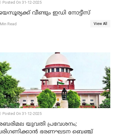
Posted On 31-12-2025
യസൂര്യക്ക് വീണ്ടും ഇഡി നോട്ടീസ്
 Min Read
View All
Posted On 31-12-2025
ശബരിമല യുവതി പ്രവേശനം;
പരിഗണിക്കാന്‍ ഭരണഘടന ബെഞ്ച്