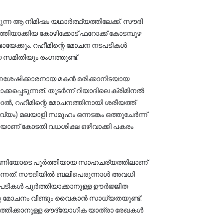
ന്ന ആ നിമിഷം യഥാർത്ഥ്യത്തിലേക്ക്. സൗദി 
യാക്കിയ കോഴിക്കോട് ഫറോക്ക് കോടമ്പുഴ 
ായേക്കും. റഹീമിന്റെ മോചന നടപടികൾ 
മിതിയും രംഗത്തുണ്ട്.
നശേഷിക്കാരനായ മകൻ മരിക്കാനിടയായ 
്പെടുന്നത്. തുടർന്ന് റിയാദിലെ ക്രിമിനൽ 
ാൽ, റഹീമിന്റെ മോചനത്തിനായി ശരീയത്ത് 
ം) മലയാളി സമൂഹം ഒന്നടങ്കം ഒത്തുചേർന്ന് 
ലെയാണ് കോടതി വധശിക്ഷ ഒഴിവാക്കി പകരം 
2 മണിയോടെ പൂർത്തിയായ സാഹചര്യത്തിലാണ് 
ർന്നത്. സൗദിയിൽ ബലിപെരുന്നാൾ അവധി 
ടപടികൾ പൂർത്തിയാക്കാനുള്ള ഊർജ്ജിത 
െ മോചനം വീണ്ടും വൈകാൻ സാധ്യതയുണ്ട്. 
്തിക്കാനുള്ള ഔദ്യോഗിക യാത്രാ രേഖകൾ 