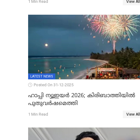
1 Min Read
View All
ഐജി, എസ്.ശ്യാംസുന്ദർ ഇന്റലിജൻസ്
ഐജി
LATEST NEWS
Posted On 31-12-2025
ഹാപ്പി ന്യൂഇയർ 2026; കിരിബാത്തിയിൽ
പുതുവർഷമെത്തി
1 Min Read
View All