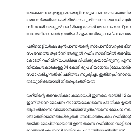
ലോകമെമ്പാടുമുള്ള മലയാളി സമൂഹം ഒന്നടങ്കം കാത്തിരു
അറേബ്യയിലെ ജയിലിൽ തടവുശിക്ഷാ കാലാവധി പൂർത്തി
സ്വദേശി അബ്ദുൽ റഹീമിന്റെ ജയിൽ മോചനം ഇന്ന് ഉണ്ട
വേഗത്തിലാക്കാൻ ഇന്ത്യൻ എംബസിയും റഹീം സഹായ സ
പതിനെട്ട് വർഷം മുൻപാണ് തന്റെ സ്പോൺസറുടെ ഭിന്
സംഭവത്തെ തുടർന്ന് അബ്ദുൽ റഹീം സൗദിയിൽ തടവിലാക്കപ
കോടതി റഹീമിന് വധശിക്ഷ വിധിക്കുകയായിരുന്നു. എന്ന
നിയമപ്രകാരമുള്ള 34 കോടി രൂപ ദിയാധനം (മോചനദ്രവ്യ
സമാഹരിച്ച് നൽകി ചരിത്രം സൃഷ്ടിച്ചു. ഇതിനുപിന്നാ
തടവുശിക്ഷയായി നിജപ്പെടുത്തിയത്.
റഹീമിന്റെ തടവുശിക്ഷാ കാലാവധി ഇന്നലെ രാത്രി 1
ഇന്ന് തന്നെ മോചനം സാധ്യമാകുമെന്ന പ്രതീക്ഷ ഉയ
ആരംഭിക്കുന്ന വ്യാഴാഴ്ചയ്ക്ക് മുൻപ് തന്നെ മോചന ന
ശ്രമത്തിലാണ് അധികൃതർ. അല്ലാത്തപക്ഷം റഹീമിന്റ
ജയിൽ മോചിതനായാൽ ഉടൻ തന്നെ റഹീമിനെ നാട്ടിലെത
ഇന്ത്യൻ എംബസി ഇതിനകം പൂർത്തിയാക്കിയിട്ടുണ്ട്.