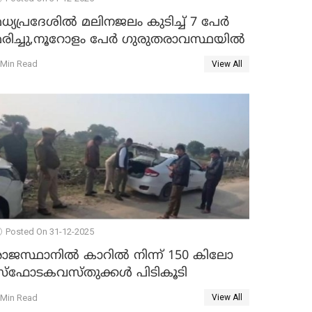
ധ്യപ്രദേശിൽ മലിനജലം കുടിച്ച് 7 പേർ
മരിച്ചു,നൂറോളം പേർ ഗുരുതരാവസ്ഥയിൽ
 Min Read
View All
Posted On 31-12-2025
രാജസ്ഥാനിൽ കാറിൽ നിന്ന് 150 കിലോ
സ്ഫോടകവസ്തുക്കൾ പിടികൂടി
 Min Read
View All