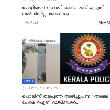
പോറ്റിയെ സഹായിക്കണമെന്ന് എഴുതി
നൽകിയില്ല, ജനങ്ങളെ
തെറ്റിദ്ധരിപ്പിക്കരുത്, സാങ്കൽപ്പിക
1 Min Read
View All
കഥകൾ പ്രചരിപ്പിക്കുന്നുവെന്നും
കടകംപള്ളി സുരേന്ദ്രൻ
KERALA
Posted On 31-12-2025
പൊലീസ് തലപ്പത്ത് അഴിച്ചുപണി; അഞ്ച്
പേരെ ഐജി റാങ്കിലേക്ക്
ഉയർത്തി,അജിതാ ബീഗം ക്രൈംബ്രാഞ്ച്