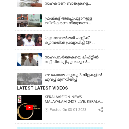
സഹകരണ ബാങ്കുകളെ
ഒഴിവാക്കി; ഇനി വാണിജ്യ
KERALA
ബാങ്കുകൾ മാത്രം
ഫ്രഷ്‌കട്ട് അടച്ചുപൂട്ടാനുള്ള
മലിനീകരണ നിയന്ത്രണ
ബോർഡ് ഉത്തരവിന്
KERALA
ഹൈക്കോടതി സ്റ്റേ
'ക്യാ ബോൽത്തി പബ്ലിക്'
ക്യാമ്പയിൻ പ്രഖ്യാപിച്ച് CJP
സ്ഥാപകൻ അഭിജീത് ദിപ്കെ;
LATEST NEWS
ജാർഖണ്ഡിലെ വിദ്യാർത്ഥി
പ്രക്ഷോഭത്തിലും മറുപടി
സഹപ്രവർത്തകയെ ലിഫ്റ്റിൽ
വച്ച് പീഡിപ്പിച്ചു; തരുൺ
തേജ്‌പാലിന് 10 വർഷം തടവ്
മഴ ശക്തമാകുന്നു; 3 ജില്ലകളിൽ
ചുവപ്പ് മുന്നറിയിപ്പ്
LATEST LATEST VIDEOS
KERALAVISION NEWS
MALAYALAM 24X7 LIVE: KERALA
UPDATES & BREAKING NEWS
Posted On 03-01-2023