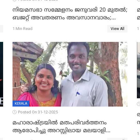
നിയമസഭാ സമ്മേളനം ജനുവരി 20 മുതല്‍;
മ
ബജറ്റ് അവതരണം അവസാനവാരം;
മന്ത്രിസഭാ യോഗതീരുമാനങ്ങൾ
1 Min Read
1
View All
KERALA
Posted On 31-12-2025
മഹാരാഷ്ട്രയിൽ മതപരിവർത്തനം
ആരോപിച്ചു അറസ്റ്റിലായ മലയാളി
1
വൈദികനും ഭാര്യയ്ക്കും ഉൾപ്പെടെ