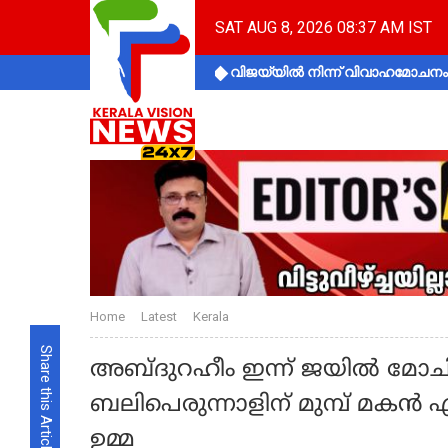
SAT AUG 8, 2026 08:37 AM IST
വിജയ്‌യിൽ നിന്ന് വിവാഹമോചനം 
Home
Latest
Kerala
Share this Article
അബ്ദുറഹീം ഇന്ന് ജയില്‍ മോച
ബലിപെരുന്നാളിന് മുമ്പ് മകന്‍ 
ഉമ്മ