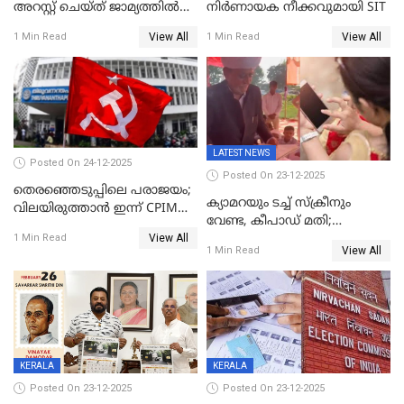
അറസ്റ്റ് ചെയ്ത് ജാമ്യത്തില്‍
നിർണായക നീക്കവുമായി SIT
വിട്ടു
View All
View All
1 Min Read
1 Min Read
LATEST NEWS
Posted On 24-12-2025
Posted On 23-12-2025
തെരഞ്ഞെടുപ്പിലെ പരാജയം;
ക്യാമറയും ടച്ച് സ്ക്രീനും
വിലയിരുത്താന്‍ ഇന്ന് CPIM
വേണ്ട, കീപാഡ് മതി;
യോഗം
View All
സ്ത്രീകൾക്ക് സ്മാർട്ട് ഫോൺ
1 Min Read
View All
1 Min Read
വിലക്കി രാജ്യത്തെ ഒരു
പഞ്ചായത്ത്
KERALA
KERALA
Posted On 23-12-2025
Posted On 23-12-2025