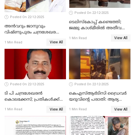
Posted On 22-12-2025
Posted On 22-12-2025
ടെലിസ്‌കോപ്പ് കണ്ടെത്തി;
അൻവറും ജാനുവും
ജമ്മു കാശ്മീരില്‍ അതീവ
വിഷ്ണുപുരം ചന്ദ്രശേഖരന്റെ
ജാഗ്രത നിര്‍ദ്ദേശം
View All
പാർട്ടിയും UDF
1 Min Read
View All
1 Min Read
അസോസിയേറ്റ് അംഗങ്ങൾ;
അസോസിയേറ്റ്
അംഗമാകാനില്ലെന്നും
UDFലേക്കില്ലെന്നും
വിഷ്ണുപുരം ചന്ദ്രശേഖരൻ
Posted On 22-12-2025
Posted On 22-12-2025
ടി പി ചന്ദ്രശേഖരന്‍
കെഎസ്ആർടിസി ഡ്രൈവർ
കൊലക്കേസ്; പ്രതികള്‍ക്ക്
യദുവിന്റെ പരാതി: ആര്യ
വീണ്ടും പരോള്‍
രാജേന്ദ്രനും സച്ചിൻ ദേവിനും
View All
View All
1 Min Read
1 Min Read
കോടതി നോട്ടീസ്