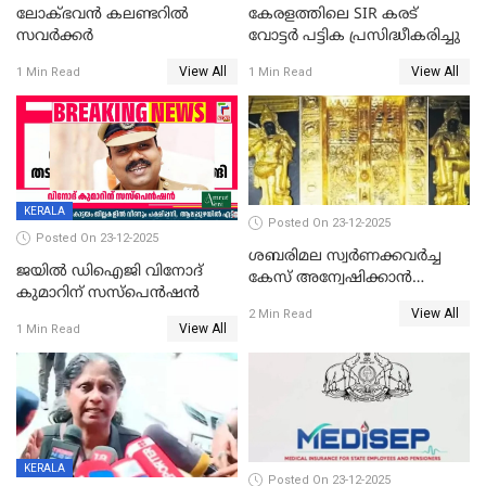
ലോക്ഭവൻ കലണ്ടറിൽ
കേരളത്തിലെ SIR കരട്
സവർക്കർ
വോട്ടര്‍ പട്ടിക പ്രസിദ്ധീകരിച്ചു
View All
View All
1 Min Read
1 Min Read
KERALA
Posted On 23-12-2025
Posted On 23-12-2025
ശബരിമല സ്വര്‍ണക്കവര്‍ച്ച
ജയിൽ ഡിഐജി വിനോദ്
കേസ് അന്വേഷിക്കാന്‍
കുമാറിന് സസ്പെൻഷൻ
തയ്യാറെന്ന് CBI
View All
2 Min Read
View All
1 Min Read
KERALA
Posted On 23-12-2025