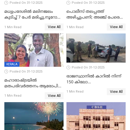
Posted On 31-12-2025
Posted On 31-12-2025
മധ്യപ്രദേശിൽ മലിനജലം
പൊലീസ് തലപ്പത്ത്
കുടിച്ച് 7 പേർ മരിച്ചു,നൂറോളം
അഴിച്ചുപണി; അഞ്ച് പേരെ
പേർ ഗുരുതരാവസ്ഥയിൽ
ഐജി റാങ്കിലേക്ക്
View All
View All
1 Min Read
1 Min Read
ഉയർത്തി,അജിതാ ബീഗം
ക്രൈംബ്രാഞ്ച് ഐജി,
എസ്.ശ്യാംസുന്ദർ
ഇന്റലിജൻസ് ഐജി
KERALA
Posted On 31-12-2025
Posted On 31-12-2025
രാജസ്ഥാനിൽ കാറിൽ നിന്ന്
മഹാരാഷ്ട്രയിൽ
150 കിലോ
മതപരിവർത്തനം ആരോപിച്ചു
സ്ഫോടകവസ്തുക്കൾ
View All
അറസ്റ്റിലായ മലയാളി
1 Min Read
പിടികൂടി
View All
1 Min Read
വൈദികനും ഭാര്യയ്ക്കും
ഉൾപ്പെടെ 11പേർക്കും ജാമ്യം