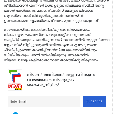
ഇമെയിൽ അയച്ചിട്ടുണ്ട്. രമേഷ് പിഷാരടി, മാലാ പാർവതി, ധ്യാൻ 
ശ്രീനിവാസൻ എന്നിവർ ഉൾപ്പെടുന്ന നിഷ്പക്ഷ സമിതി തന്റെ 
പരാതി കേൾക്കണമെന്നാണ് അൻസിബയുടെ പ്രധാന 
ആവശ്യം. താൻ നിർദ്ദേശിക്കുന്നവർ സമിതിയിൽ 
ഉണ്ടാകണമെന്ന ഉപാധിയാണ് താരം മുന്നോട്ടുവെക്കുന്നത്.
സംഘടനയിലെ നടപടികൾക്ക് പുറമെ, നിയമപരമായ 
നീക്കങ്ങളുമായും അൻസിബ മുന്നോട്ട് പോവുകയാണ്. 
ലക്ഷ്മിപ്രിയയുടെ പരാതിയുടെ അടിസ്ഥാനത്തിൽ തൃപ്പൂണിത്തുറ 
സ്റ്റേഷനിൽ വിളിച്ചുവരുത്തി വനിതാ എസ്‌ഐ രേഷ്മ തന്നെ 
പീഡിപ്പിച്ചുവെന്ന് കാണിച്ച് അൻസിബ മുഖ്യമന്ത്രിയ്ക്കും 
ഡിജിപിയ്ക്കും പരാതി നൽകിയിരുന്നു. ഈ കേസിൽ 
നിയമപോരാട്ടം ശക്തമാക്കാനാണ് താരത്തിന്റെ തീരുമാനം.
നിങ്ങൾ അറിയാൻ ആഗ്രഹിക്കുന്ന
വാർത്തകൾ നിങ്ങളുടെ
കൈക്കുമ്പിളിൽ
Subscribe