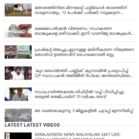
മത്സരത്തിനിടെ മിന്നലേറ്റ് ഫുട്‌ബാൾ താരത്തിന്
ദാരുണാന്ത്യം, 12 പേർക്ക് പരിക്ക്; നടുക്കുന്ന
വീഡിയോ
KERALA
ക്ഷേമപെൻഷൻ വിതരണം: സഹകരണ
ബാങ്കുകളെ ഒഴിവാക്കി; ഇനി വാണിജ്യ ബാങ്കുകൾ
മാത്രം
KERALA
ഫ്രഷ്‌കട്ട് അടച്ചുപൂട്ടാനുള്ള മലിനീകരണ നിയന്ത്രണ
ബോർഡ് ഉത്തരവിന് ഹൈക്കോടതി സ്റ്റേ
KERALA
'ക്യാ ബോൽത്തി പബ്ലിക്' ക്യാമ്പയിൻ പ്രഖ്യാപിച്ച്
CJP സ്ഥാപകൻ അഭിജീത് ദിപ്കെ; ജാർഖണ്ഡിലെ
വിദ്യാർത്ഥി പ്രക്ഷോഭത്തിലും മറുപടി
LATEST NEWS
സഹപ്രവർത്തകയെ ലിഫ്റ്റിൽ വച്ച് പീഡിപ്പിച്ചു;
തരുൺ തേജ്‌പാലിന് 10 വർഷം തടവ്
മഴ ശക്തമാകുന്നു; 3 ജില്ലകളിൽ ചുവപ്പ് മുന്നറിയിപ്പ്
LATEST LATEST VIDEOS
KERALAVISION NEWS MALAYALAM 24X7 LIVE: