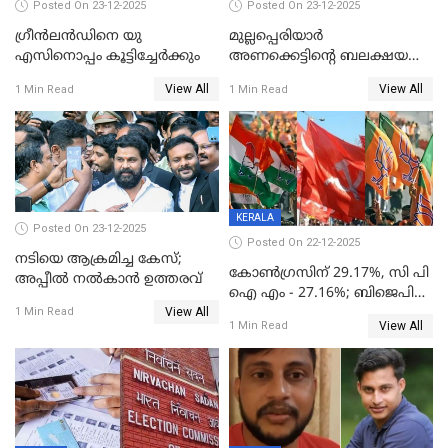
Posted On 23-12-2025
Posted On 23-12-2025
ഗ്രീന്‍ലന്‍ഡിനെ യു
മുല്ലപ്പെരിയാര്‍
എസിനൊപ്പം കൂട്ടിച്ചേര്‍ക്കും
അണക്കെട്ടിന്റെ ബലക്ഷയ
നിര്‍ണയം; പരിശോധന ഇന്ന്
View All
View All
1 Min Read
1 Min Read
തുടങ്ങും
KERALA
Posted On 23-12-2025
Posted On 22-12-2025
നടിയെ ആക്രമിച്ച കേസ്;
കോൺഗ്രസിന് 29.17%, സി പി
അപ്പീൽ നൽകാൻ ഉത്തരവ്
ഐ എം - 27.16%; ബിജെപി
View All
20% കടന്നത്
1 Min Read
View All
1 Min Read
തിരുവനന്തപുരത്ത് മാത്രം,
തദ്ദേശത്തിലെ യഥാർത്ഥ
കണക്ക് പുറത്ത്