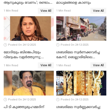
ആനുകൂല്യം വേണം'; രണ്ടാം
മാധ്യമങ്ങളെ കാണും
പ്രതി മാര്‍ട്ടിന്‍
View All
View All
1 Min Read
1 Min Read
ഹൈക്കോടതിയില്‍
Posted On 24-12-2025
Posted On 24-12-2025
മോദിയും ബിജെപിയും
ശബരിമല സ്വര്‍ണക്കവര്‍ച്ച
വിദ്വേഷം വളർത്തുന്നു;
കേസ്; ബെല്ലാരിയിലെ
പ്രതിഷേധവിമായി
ജ്വല്ലറിയില്‍ പരിശോധന
View All
View All
1 Min Read
1 Min Read
കോൺഗ്രസ്
Posted On 24-12-2025
Posted On 24-12-2025
പി ടി കുഞ്ഞുമുഹമ്മദിന്
ശബരിമല സ്വര്‍ണ്ണക്കവര്‍ച്ച;