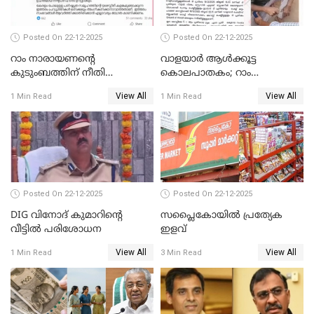
Posted On 22-12-2025
Posted On 22-12-2025
റാം നാരായണന്റെ
വാളയാർ ആൾക്കൂട്ട
കുടുംബത്തിന് നീതി
കൊലപാതകം; റാം
ഉറപ്പാക്കും; പിണറായി
നാരായണൻ നേരിട്ടത് ക്രൂര
View All
View All
1 Min Read
1 Min Read
വിജയന്‍
പീഡനം
Posted On 22-12-2025
Posted On 22-12-2025
DIG വിനോദ് കുമാറിന്റെ
സപ്ലൈകോയിൽ പ്രത്യേക
വീട്ടില്‍ പരിശോധന
ഇളവ്
View All
View All
1 Min Read
3 Min Read