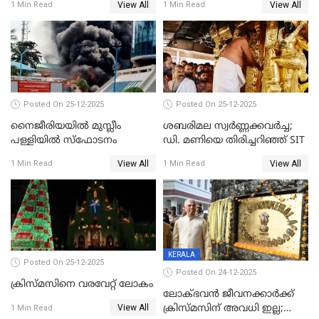
View All
View All
1 Min Read
1 Min Read
കേസെടുത്തു
Posted On 25-12-2025
Posted On 25-12-2025
നൈജീരിയയിൽ മുസ്ലീം
ശബരിമല സ്വര്‍ണ്ണക്കവര്‍ച്ച;
പള്ളിയില്‍ സ്‌ഫോടനം
ഡി. മണിയെ തിരിച്ചറിഞ്ഞ് SIT
View All
View All
1 Min Read
1 Min Read
KERALA
Posted On 25-12-2025
Posted On 24-12-2025
ക്രിസ്മസിനെ വരവേറ്റ് ലോകം
ലോക്ഭവൻ ജീവനക്കാർക്ക്
View All
ക്രിസ്മസിന് അവധി ഇല്ല;
1 Min Read