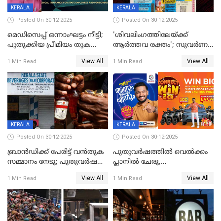
KERALA
KERALA
Posted On 30-12-2025
Posted On 30-12-2025
മെഡിസെപ്പ് ഒന്നാംഘട്ടം നീട്ടി;
'ശിവലിംഗത്തിലേയ്ക്ക്
പുതുക്കിയ പ്രീമിയം തുക
ആര്‍ത്തവ രക്തം'; സുവര്‍ണ
ഈടാക്കുക ജനുവരി 31
കേരളം ലോട്ടറിയിലെ
View All
View All
1 Min Read
1 Min Read
മുതൽ
ചിത്രത്തിനെതിരെ ഹിന്ദു
ഐക്യവേദി പരാതി നൽകി
KERALA
KERALA
Posted On 30-12-2025
Posted On 30-12-2025
ബ്രാൻഡിക്ക് പേരിട്ട് വൻതുക
പുതുവർഷത്തിൽ വെൽക്കം
സമ്മാനം നേടൂ; പുതുവർഷ
പ്ലാനിൽ ചേരൂ,
ഓഫറുമായി ബെവ്‌കോ
350എംപിപിഎസ് വേഗതയിൽ
View All
View All
1 Min Read
1 Min Read
ഇന്റർനെറ്റും ഒപ്പം കീയുടെ
മെഗാ പ്ലാൻ സൗജന്യം; ഒപ്പം
വരിക്കാർക്ക് 200 ടിവി, 100 EV
ബൈക്കുകൾ, ബമ്പർ