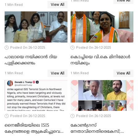
View All
സ്വർണക്കവർച്ചയുമായി ഒരു
1 Min Read
View All
1 Min Read
ബന്ധവും ഇല്ലെന്ന് എസ്ഐടി
ചോദ്യം ചെയ്ത ദിണ്ടിഗലിലെ
വ്യവസായി
Posted On 26-12-2025
Posted On 26-12-2025
പാലായെ നയിക്കാന്‍ ദിയ
കൊച്ചിയെ വി.കെ മിനിമോള്‍
പുളിക്കക്കണ്ടം
നയിക്കും
View All
View All
1 Min Read
1 Min Read
Posted On 26-12-2025
Posted On 26-12-2025
നൈജീരിയയിലെ ISIS
കോണ്‍ഗ്രസ്
കേന്ദ്രങ്ങളെ ആക്രമിച്ചുവെന്ന്
നേതാവിനെതിരെകേസ്;
ട്രംപ്
മുഖ്യമന്ത്രിയും ഉണ്ണികൃഷ്ണന്‍