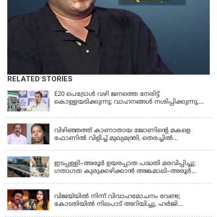
RELATED STORIES
E20 പെട്രോൾ വഴി ജനത്തെ നേരിട്ട്
കൊള്ളയടിക്കുന്നു; വാഹനങ്ങൾ നശിപ്പിക്കുന്നു,
ജീവിതങ്ങൾ നശിപ്പിക്കുന്നുവെന്നും രാഹുൽ ഗാന്ധി
KERALA
വിഴിഞ്ഞത്ത് കാണാതായ ജോണിന്റെ മകളെ
ഫോണിൽ വിളിച്ച് മുഖ്യമന്ത്രി, തെരച്ചിൽ
ഊർജിതമാക്കുമെന്ന് ഉറപ്പ് നൽകി; മന്ത്രി സിപി
KERALA
ജോൺ അഞ്ചുതെങ്ങിൽ; കടലിൽ
പോകുന്നവരെയും ഉൾപ്പെടുത്തി നാളെ ഊർജിത
ഇടപ്പള്ളി–അരൂർ ഉയരപ്പാത പദ്ധതി മരവിപ്പിച്ചു;
തെരച്ചിൽ
ഗതാഗത കുരുക്കഴിക്കാൻ അങ്കമാലി–അരൂർ
ബൈപാസ് പദ്ധതി വേഗത്തിലാക്കുമെന്ന് ഗഡ്കരി
LATEST NEWS
വിജയ്‌യിൽ നിന്ന് വിവാഹമോചനം വേണ്ട;
കോടതിയിൽ നിലപാട് അറിയിച്ചു, ഹർജി
പിൻവലിക്കുന്നെന്ന് സംഗീത
LATEST NEWS