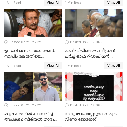
View All
View All
1 Min Read
1 Min Read
Posted On 25-12-2025
Posted On 25-12-2025
ഉന്നാവ് ബലാത്സംഗ കേസ്;
ഡൽഹിയിലെ കത്തീഡ്രൽ
സുപ്രീം കോടതിയെ
ചർച്ച് ഓഫ് റിഡംപ്ഷൻ
സമീപിക്കാനൊരുങ്ങി
സന്ദർശിച്ച് പ്രധാനമന്ത്രി
View All
View All
1 Min Read
1 Min Read
അതിജീവിത
Posted On 25-12-2025
Posted On 25-12-2025
മദ്യലഹരിയിൽ കാറോടിച്ച്
നിഗൂഢ പോസ്റ്ററുമായി മന്ത്രി
അപകടം: സീരിയൽ താരം
വീണാ ജോർജ്ജ്
സിദ്ധാർത്ഥ് പ്രഭുവിനെതിരെ