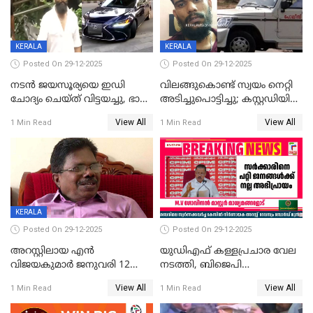
CPIഎക്സിക്യൂട്ടീവിൽ
വിമർശനം
KERALA
KERALA
Posted On 29-12-2025
Posted On 29-12-2025
നടൻ ജയസൂര്യയെ ഇഡി
വിലങ്ങുകൊണ്ട് സ്വയം നെറ്റി
ചോദ്യം ചെയ്ത് വിട്ടയച്ചു, ഭാര്യ
അടിച്ചുപൊട്ടിച്ചു; കസ്റ്റഡിയിൽ
സരിതയുടെയും
എടുക്കുന്നതിനിടെ
View All
View All
1 Min Read
1 Min Read
മൊഴിയെടുത്തു
വധശ്രമക്കേസ് പ്രതി
വിലങ്ങുമായി രക്ഷപ്പെട്ടു;
വ്യാപക തെരച്ചിൽ
KERALA
Posted On 29-12-2025
Posted On 29-12-2025
അറസ്റ്റിലായ എൻ
യുഡിഎഫ് കള്ളപ്രചാര വേല
വിജയകുമാർ ജനുവരി 12
നടത്തി, ബിജെപി
വരെ റിമാൻഡിൽ;
ഹിന്ദുവർഗീയത പ്രചരിപ്പിച്ചു,
View All
View All
1 Min Read
1 Min Read
ജാമ്യാപേക്ഷ ഈ മാസം 31ന്
ശബരിമല അത്ര
പരിഗണിക്കും
തിരിച്ചടിയായില്ല,സർക്കാരിനെക്കുറ