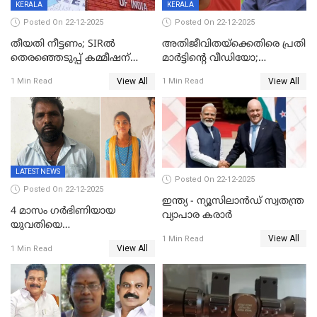
KERALA
KERALA
Posted On 22-12-2025
Posted On 22-12-2025
തീയതി നീട്ടണം; SIRൽ
അതിജീവിതയ്‌ക്കെതിരെ പ്രതി
തെരഞ്ഞെടുപ്പ് കമ്മീഷന്
മാർട്ടിന്റെ വീഡിയോ;
കത്തയച്ച് കേരളം
പ്രചരിപ്പിച്ച മൂന്നുപേർ
View All
View All
1 Min Read
1 Min Read
അറസ്റ്റിൽ; നൂറോളം
സൈറ്റുകളിൽ നിന്നും
വിഡിയോ നീക്കം ചെയ്യാനും
പൊലീസ്
LATEST NEWS
Posted On 22-12-2025
Posted On 22-12-2025
ഇന്ത്യ - ന്യൂസിലാൻഡ് സ്വതന്ത്ര
4 മാസം ഗർഭിണിയായ
വ്യാപാര കരാർ
യുവതിയെ
View All
വെട്ടിക്കൊലപ്പെടുത്തി
1 Min Read
View All
1 Min Read
പിതാവും സഹോദരനും;
ദുരഭിമാനക്കൊലയിൽ
നടുങ്ങി കർണാടക