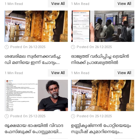
View All
View All
1 Min Read
1 Min Read
പോറ്റിയും ഒപ്പമുള്ള AI ചിത്രം
പങ്കുവെച്ചു
Posted On 26-12-2025
Posted On 26-12-2025
ശബരിമല സ്വര്‍ണക്കവര്‍ച്ച;
രാജ്യത്ത് വര്‍ധിപ്പിച്ച ട്രെയിന്‍
ഡി മണിയെ ഇന്ന് ചോദ്യം
നിരക്ക് പ്രാബല്യത്തില്‍
ചെയ്യും
View All
View All
1 Min Read
1 Min Read
Posted On 25-12-2025
Posted On 25-12-2025
രൂക്ഷമായ ഭാഷയിൽ വിവാദ
ഉണ്ണികൃഷ്ണന്‍ പോറ്റിയെയും
ഫേസ്ബുക്ക് പോസ്റ്റുമായി
സുധീഷ് കുമാറിനെയും
നടൻ വിനായകൻ
വീണ്ടും ചോദ്യം ചെയ്ത് SIT