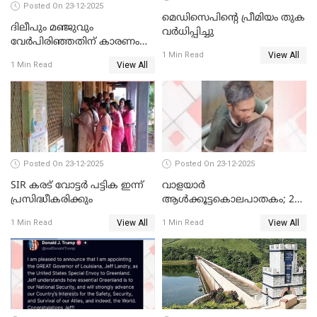
Posted On 23-12-2025
മെഡിസെപിന്റെ പ്രീമിയം തുക
ദിലീപും മഞ്ജുവും
വർധിപ്പിച്ചു
വേർപിരിഞ്ഞതിന് കാരണം
View All
ദിലീപ് മഞ്ജുവിന് നൽകിയ ആ
1 Min Read
View All
1 Min Read
പഴയ മൊബൈലിൽ നിന്ന്
കണ്ടെത്തിയ ചാറ്റിൽ
നിന്നാണ്; എട്ടാം പ്രതിക്ക്
മോട്ടീവ് ഉണ്ടായിരുന്നെന്നും
അഡ്വ. ടി.ബി മിനി
Posted On 23-12-2025
Posted On 23-12-2025
SIR കരട് വോട്ടര്‍ പട്ടിക ഇന്ന്
വാളയാർ
പ്രസിദ്ധീകരിക്കും
ആൾക്കൂട്ടകൊലപാതകം; 2
പേർ കൂടി കസ്റ്റഡിയിൽ
View All
View All
1 Min Read
1 Min Read