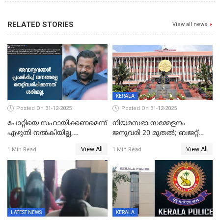
RELATED STORIES
View all news
KERALA
Posted On 31-12-2025
Posted On 31-12-2025
പോറ്റിയെ സഹായിക്കണമെന്ന്
നിയമസഭാ സമ്മേളനം
എഴുതി നൽകിയില്ല,
ജനുവരി 20 മുതല്‍; ബജറ്റ്
ജനങ്ങളെ
അവതരണം അവസാനവാരം;
View All
View All
1 Min Read
1 Min Read
തെറ്റിദ്ധരിപ്പിക്കരുത്,
മന്ത്രിസഭാ
സാങ്കൽപ്പിക കഥകൾ
യോഗതീരുമാനങ്ങൾ
പ്രചരിപ്പിക്കുന്നുവെന്നും
കടകംപള്ളി സുരേന്ദ്രൻ
LATEST NEWS
KERALA