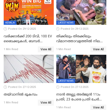
ജനങ്ങൾക്ക് മികച്ച
അഭിപ്രായം, എല്‍ഡിഎഫ്
അധികാരം നിലനിര്‍ത്തും,
ലോക്സഭ
തെരഞ്ഞെടുപ്പിനേക്കാൾ 17
KERALA
LATEST NEWS
ലക്ഷം വോട്ട് ലഭിച്ചു
Posted On 29-12-2025
Posted On 29-12-2025
വരിക്കാർക്ക് 200 ടിവി, 100 EV
തിക്കിലും തിരക്കിലും
ബൈക്കുകൾ, ബമ്പർ
വിമാനത്താവളത്തില്‍ നിലത്ത്
സമ്മാനമായി EV കാർ
വീണ് വിജയ്
View All
View All
1 Min Read
1 Min Read
ഉൾപ്പെടെ 2 കോടി രൂപയുടെ
സമ്മാനങ്ങളുമായി
കേരളവിഷൻ ബ്രോഡ്ബാൻഡ്
കണക്ട്&വിൻ
LATEST NEWS
Posted On 27-12-2025
Posted On 27-12-2025
തയ്‌വാനിൽ ഭൂകമ്പം
നടൻ അല്ലു അർജുൻ 11ാം
പ്രതി, 23 പേരെ പ്രതി ചേർത്ത്
View All
1 Min Read
കുറ്റപത്രം സമർപ്പിച്ചു
View All
1 Min Read