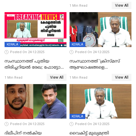
ഹാജരാവാൻ ഉത്തരവ്
View All
1 Min Read
KERALA
KERALA
Posted On 24-12-2025
Posted On 24-12-2025
സംസ്ഥാനത്ത് പുതിയ
സംസ്ഥാനത്ത് ‘ക്രിസ്മസ്
തിരിച്ചറിയല്‍ രേഖ; ഫോട്ടോ
ആഘോഷങ്ങളെ
പതിപ്പിച്ച നേറ്റിവിറ്റി കാര്‍ഡ്
കടന്നാക്രമിയ്ക്കുന്നു; എല്ലാ
View All
View All
1 Min Read
1 Min Read
നല്‍കുമെന്ന് മുഖ്യമന്ത്രി; SIR
ആക്രമണങ്ങൾക്കും പിന്നിലും
ഹെല്‍പ് ഡസ്‌കുകള്‍
സംഘപരിവാർ’; മുഖ്യമന്ത്രി
ആരംഭിക്കാന്‍ മന്ത്രിസഭാ
യോഗ തീരുമാനം
KERALA
Posted On 24-12-2025
Posted On 24-12-2025
ദിലീപിന് നല്‍കിയ
വൈകിട്ട് മുഖ്യമന്ത്രി