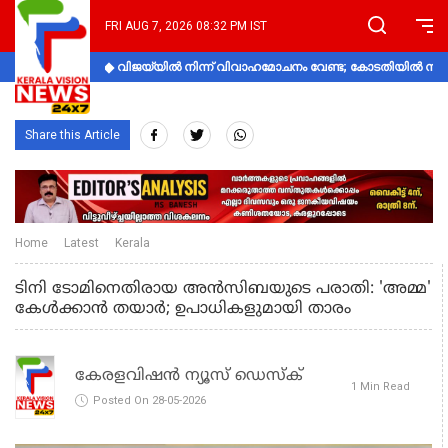
FRI AUG 7, 2026 08:32 PM IST
വിജയ്‌യിൽ നിന്ന് വിവാഹമോചനം വേണ്ട; കോടതിയിൽ നിലപാ
Share this Article
Home
Latest
Kerala
ടിനി ടോമിനെതിരായ അൻസിബയുടെ പരാതി: 'അമ്മ'
കേൾക്കാൻ തയാർ; ഉപാധികളുമായി താരം
കേരളവിഷൻ ന്യൂസ് ഡെസ്‌ക്
1 Min Read
Posted On 28-05-2026