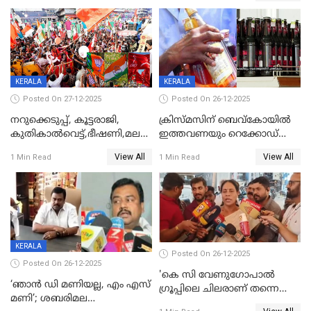
KERALA
KERALA
Posted On 27-12-2025
Posted On 26-12-2025
നറുക്കെടുപ്പ്, കൂട്ടരാജി,
ക്രിസ്മസിന് ബെവ്‌കോയിൽ
കുതികാൽവെട്ട്,ഭീഷണി,മലബാറിലാകട്ടെ
ഇത്തവണയും റെക്കോഡ്
ട്വിസ്റ്റോട് ട്വിസ്റ്റും; അടിമുടി
വിൽപ്പന;കഴിഞ്ഞവർഷത്തേക്ക
View All
View All
1 Min Read
1 Min Read
നാടകീയമായി പഞ്ചായത്ത്
53 കോടി രൂപയുടെ അധിക
പ്രസിഡന്‍റ് തെരഞ്ഞെടുപ്പ്
വിൽപ്പന; മലയാളി കുടിച്ചു
തീർത്തത് 333 കോടിയുടെ
മദ്യം
KERALA
Posted On 26-12-2025
Posted On 26-12-2025
'കെ സി വേണുഗോപാല്‍
‘ഞാൻ ഡി മണിയല്ല, എം എസ്
ഗ്രൂപ്പിലെ ചിലരാണ് തന്നെ
മണി’; ശബരിമല
തഴഞ്ഞത്'; ലാലി ജെയിംസ്