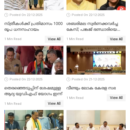
Posted On 22-12-2025
Posted On 22-12-2025
സ്ത്രീകള്‍ക്ക് പ്രതിമാസം 1000
ശബരിമല സ്വര്‍ണക്കവര്‍ച്ച
രൂപ ധനസഹായം
കേസ്; പങ്കജ് ഭണ്ഡാരിയെയും
ഗോവര്‍ധനെയും കസ്റ്റഡിയില്‍
View All
View All
1 Min Read
1 Min Read
വാങ്ങാന്‍ SIT
Posted On 22-12-2025
Posted On 21-12-2025
തെരഞ്ഞെടുപ്പിന് ശേഷമുള്ള
വീണ്ടും ലോക കേരള സഭ
ആദ്യ യുഡിഎഫ് യോഗം ഇന്ന്
View All
1 Min Read
View All
1 Min Read