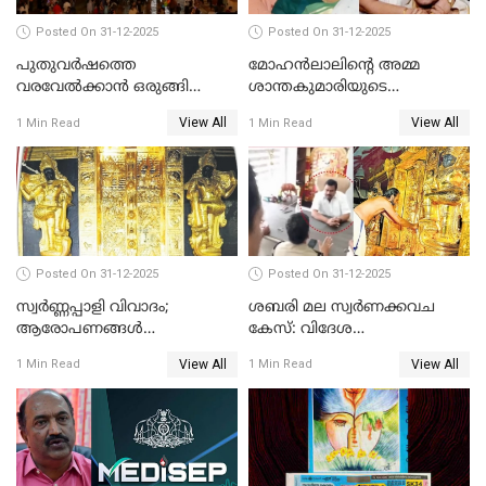
Posted On 31-12-2025
Posted On 31-12-2025
പുതുവര്‍ഷത്തെ
മോഹന്‍ലാലിന്റെ അമ്മ
വരവേല്‍ക്കാന്‍ ഒരുങ്ങി
ശാന്തകുമാരിയുടെ
ലോകം
സംസ്‌കാരം ഇന്ന്
View All
View All
1 Min Read
1 Min Read
Posted On 31-12-2025
Posted On 31-12-2025
സ്വർണ്ണപ്പാളി വിവാദം;
ശബരി മല സ്വർണക്കവച
ആരോപണങ്ങൾ
കേസ്: വിദേശ
അവസാനിക്കുന്നില്ല
വ്യവസായിയുടെ ആരോപണം
View All
View All
1 Min Read
1 Min Read
നിഷേധിച്ച് ഡി മണി