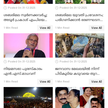
Posted On 31-12-2025
Posted On 31-12-2025
ശബരിമല സ്വര്‍ണക്കവര്‍ച്ച;
ശബരിമല യുവതി പ്രവേശനം;
അടൂര്‍ പ്രകാശ് എംപിയെ
പരിഗണിക്കാന്‍ ഭരണഘടന
ചോദ്യം ചെയ്യാൻ SIT
ബെഞ്ച്
View All
View All
1 Min Read
1 Min Read
Posted On 31-12-2025
Posted On 31-12-2025
നിയമസഭാ പുരസ്‌കാരം
ജനവാസ മേഖലയിൽ നിന്ന്
എൻ.എസ്.മാധവന്
പിടികൂടിയ കടുവയെ തുറന്നു
വിട്ടു
View All
View All
1 Min Read
1 Min Read