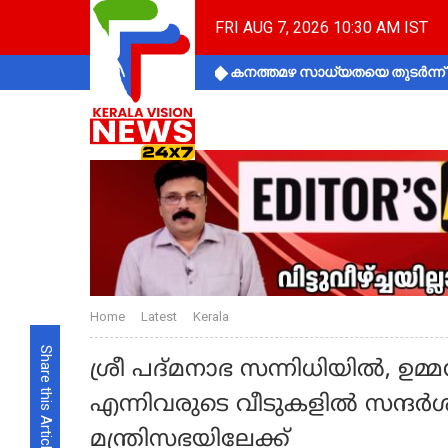
FRI AUG 7, 2026 10:30 AM IST
കനത്തമഴ സാധ്യതയെ തുടർന്ന് ക
Home
Latest
Kerala
Share this Article
ശ്രീ പദ്മനാഭ സന്നിധിയിൽ, ഉമ
എന്നിവരുടെ വീടുകളിൽ സന്ദർശ
മന്ത്രിസഭയിലേക്ക്