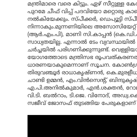
മന്ത്രിമാരെ വരെ കിട്ടും. ഏഴ് സീറ്റുള്ള
പുറമേ ചീഫ് വിപ്പ് പദവിയോ മറ്റൊരു കാബ
നൽകിയേക്കും. സ്പീക്കർ, ഡെപ്യൂട്ടി
നിന്നാകും.മുന്നണിയിലെ അസോസിയേറ്റ
(ആർ.എം.പി), മാണി സി.കാപ്പൻ (കെ.ഡി.പി)
സാധ്യതയില്ല. എന്നാൽ ടേം വ്യവസ്ഥയിൽ 
ചർച്ചയിൽ പരിഗണിക്കുന്നുണ്ട്. വെള്ളിയാ
യോഗത്തോടെ മന്ത്രിസഭ രൂപവത്​കരണത
ധാരണയാകുമെന്നാണ് സൂചന. കോൺഗ്രസി
തിരുവഞ്ചൂർ രാധാകൃഷ്ണൻ, കെ.മുരളീധര
ചാണ്ടി ഉമ്മൻ, എം.വിൻസെന്റ്, ബിന്ദുകൃ
എ.പി.അനിൽകുമാർ, എൻ.ശക്തൻ, റോജ
വി.ടി. ബൽറാം, ടി.ജെ. വിനോദ്, അഡ്വ.ക
സജീവ് ജോസഫ് തുടങ്ങിയ പേരുകളാണ്​ ചർ