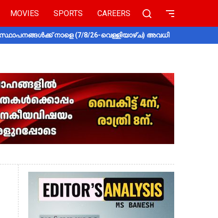
MOVIES
SPORTS
CAREERS
സ്ഥാപനങ്ങൾക്ക് നാളെ (7/8/26-വെള്ളിയാഴ്ച) അവധി
തൃശൂരിൽ