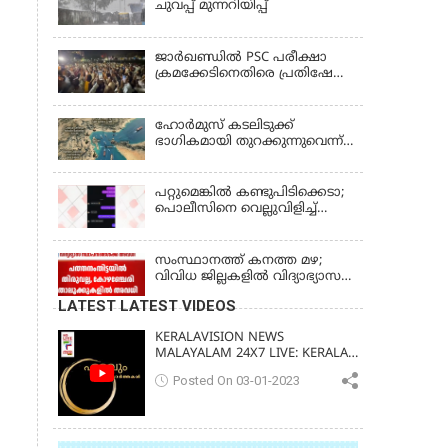
ചുവപ്പ് മുന്നറിയിപ്പ്
ജാര്‍ഖണ്ഡില്‍ PSC പരീക്ഷാ
ക്രമക്കേടിനെതിരെ പ്രതിഷേധം;
ചര്‍ച്ചക്ക് തുടക്കമിട്ട് സർക്കാർ
ഹോര്‍മുസ് കടലിടുക്ക്
ഭാഗികമായി തുറക്കുന്നുവെന്ന്
റിപ്പോര്‍ട്ട്
പറ്റുമെങ്കിൽ കണ്ടുപിടിക്കെടാ;
പൊലീസിനെ വെല്ലുവിളിച്ച്
അർജുൻ ആയങ്കി
സംസ്ഥാനത്ത് കനത്ത മഴ;
വിവിധ ജില്ലകളിൽ വിദ്യാഭ്യാസ
സ്ഥാപനങ്ങൾക്ക് അവധി
LATEST LATEST VIDEOS
KERALAVISION NEWS
MALAYALAM 24X7 LIVE: KERALA
UPDATES & BREAKING NEWS
Posted On 03-01-2023