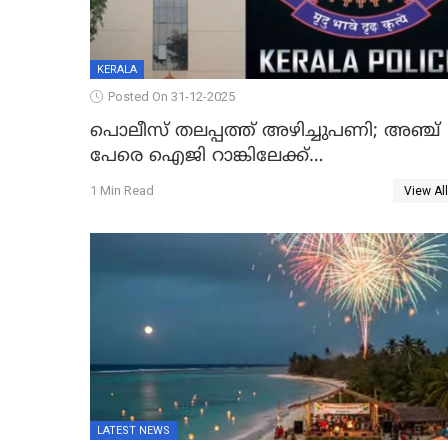
KERALA
Posted On 31-12-2025
പൊലീസ് തലപ്പത്ത് അഴിച്ചുപണി; അഞ്ച്
പേരെ ഐജി റാങ്കിലേക്ക്
ഉയർത്തി,അജിതാ ബീഗം ക്രൈംബ്രാഞ്ച്
1 Min Read
View All
ഐജി, എസ്.ശ്യാംസുന്ദർ ഇന്റലിജൻസ്
ഐജി
LATEST NEWS