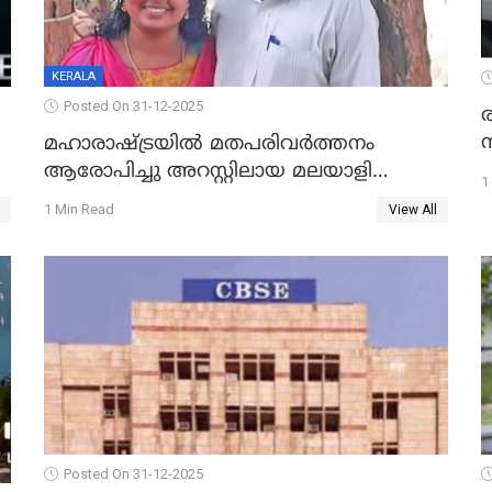
KERALA
Posted On 31-12-2025
മഹാരാഷ്ട്രയിൽ മതപരിവർത്തനം
ആരോപിച്ചു അറസ്റ്റിലായ മലയാളി
1
വൈദികനും ഭാര്യയ്ക്കും ഉൾപ്പെടെ
1 Min Read
View All
11പേർക്കും ജാമ്യം
Posted On 31-12-2025