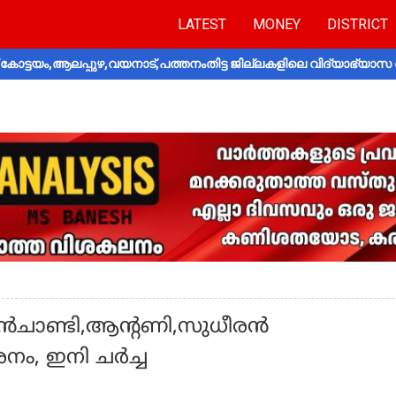
LATEST
MONEY
DISTRICT
ോട്ടയം,ആലപ്പുഴ,വയനാട്,പത്തനംതിട്ട ജില്ലകളിലെ വിദ്യാഭ്യാസ 
്മൻചാണ്ടി,ആന്റണി,സുധീരൻ
നം, ഇനി ചർച്ച