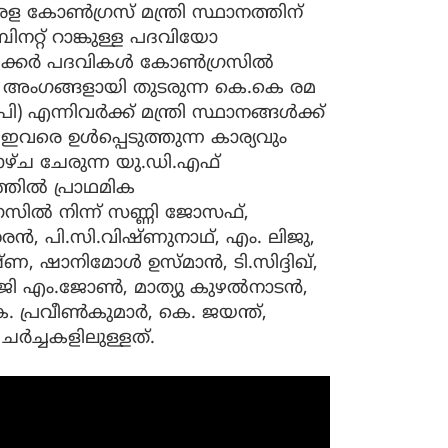
 കേരള കോൺഗ്രസ് മന്ത്രി സ്ഥാനത്തിന്
ിനറ്റ്​ റാങ്കുള്ള പദവിയോ
 സ്പീക്കർ പദവികൾ കോൺഗ്രസിൽ
് അംഗങ്ങളായി തുടരുന്ന കെ.കെ രമ
 എന്നിവർക്ക് മന്ത്രി സ്ഥാനങ്ങൾക്ക്​
ഇവരെ ഉൾപ്പെടുത്തുന്ന കാര്യവും
ഴ്ച​ ചേരുന്ന യു.ഡി.എഫ്​
്തിൽ പ്രാഥമിക
ൽ നിന്ന്​ ​സണ്ണി ജോസഫ്,
ൻ, പി.സി.വിഷ്ണുനാഥ്, എം. ലിജു,
ഷ്ണ, ഷാനിമോൾ ഉസ്മാൻ, ടി.സിദ്ദിഖ്,
ി എം.ജോൺ, മാത്യു കുഴൽനാടൻ,
െ. പ്രവീൺകുമാർ, കെ. ജയന്ത്,
ച്ചകളിലുള്ളത്​.