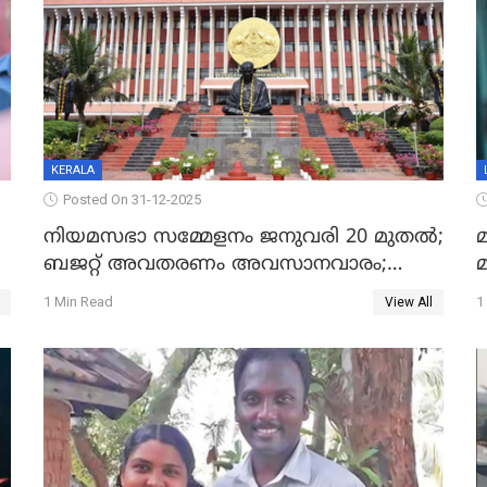
KERALA
Posted On 31-12-2025
നിയമസഭാ സമ്മേളനം ജനുവരി 20 മുതല്‍;
മ
ബജറ്റ് അവതരണം അവസാനവാരം;
മന്ത്രിസഭാ യോഗതീരുമാനങ്ങൾ
1 Min Read
1
View All