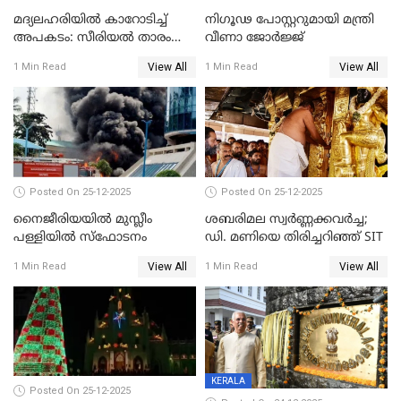
മദ്യലഹരിയിൽ കാറോടിച്ച്
നിഗൂഢ പോസ്റ്ററുമായി മന്ത്രി
അപകടം: സീരിയൽ താരം
വീണാ ജോർജ്ജ്
സിദ്ധാർത്ഥ് പ്രഭുവിനെതിരെ
View All
View All
1 Min Read
1 Min Read
കേസെടുത്തു
Posted On 25-12-2025
Posted On 25-12-2025
നൈജീരിയയിൽ മുസ്ലീം
ശബരിമല സ്വര്‍ണ്ണക്കവര്‍ച്ച;
പള്ളിയില്‍ സ്‌ഫോടനം
ഡി. മണിയെ തിരിച്ചറിഞ്ഞ് SIT
View All
View All
1 Min Read
1 Min Read
KERALA
Posted On 25-12-2025