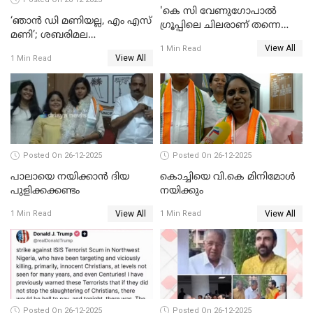
'കെ സി വേണുഗോപാല്‍
‘ഞാൻ ഡി മണിയല്ല, എം എസ്
ഗ്രൂപ്പിലെ ചിലരാണ് തന്നെ
മണി’; ശബരിമല
തഴഞ്ഞത്'; ലാലി ജെയിംസ്
View All
സ്വർണക്കവർച്ചയുമായി ഒരു
1 Min Read
View All
1 Min Read
ബന്ധവും ഇല്ലെന്ന് എസ്ഐടി
ചോദ്യം ചെയ്ത ദിണ്ടിഗലിലെ
വ്യവസായി
Posted On 26-12-2025
Posted On 26-12-2025
പാലായെ നയിക്കാന്‍ ദിയ
കൊച്ചിയെ വി.കെ മിനിമോള്‍
പുളിക്കക്കണ്ടം
നയിക്കും
View All
View All
1 Min Read
1 Min Read
Posted On 26-12-2025
Posted On 26-12-2025