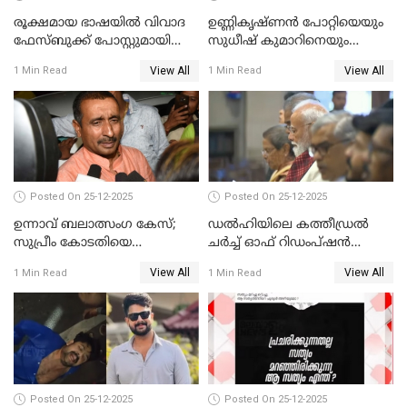
രൂക്ഷമായ ഭാഷയിൽ വിവാദ
ഉണ്ണികൃഷ്ണന്‍ പോറ്റിയെയും
ഫേസ്ബുക്ക് പോസ്റ്റുമായി
സുധീഷ് കുമാറിനെയും
നടൻ വിനായകൻ
വീണ്ടും ചോദ്യം ചെയ്ത് SIT
View All
View All
1 Min Read
1 Min Read
Posted On 25-12-2025
Posted On 25-12-2025
ഉന്നാവ് ബലാത്സംഗ കേസ്;
ഡൽഹിയിലെ കത്തീഡ്രൽ
സുപ്രീം കോടതിയെ
ചർച്ച് ഓഫ് റിഡംപ്ഷൻ
സമീപിക്കാനൊരുങ്ങി
സന്ദർശിച്ച് പ്രധാനമന്ത്രി
View All
View All
1 Min Read
1 Min Read
അതിജീവിത
Posted On 25-12-2025
Posted On 25-12-2025