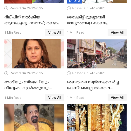
KERALA
Posted On 24-12-2025
Posted On 24-12-2025
ദിലീപിന് നല്‍കിയ
വൈകിട്ട് മുഖ്യമന്ത്രി
ആനുകൂല്യം വേണം'; രണ്ടാം
മാധ്യമങ്ങളെ കാണും
പ്രതി മാര്‍ട്ടിന്‍
View All
View All
1 Min Read
1 Min Read
ഹൈക്കോടതിയില്‍
Posted On 24-12-2025
Posted On 24-12-2025
മോദിയും ബിജെപിയും
ശബരിമല സ്വര്‍ണക്കവര്‍ച്ച
വിദ്വേഷം വളർത്തുന്നു;
കേസ്; ബെല്ലാരിയിലെ
പ്രതിഷേധവിമായി
ജ്വല്ലറിയില്‍ പരിശോധന
View All
View All
1 Min Read
1 Min Read
കോൺഗ്രസ്