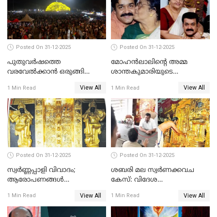
Posted On 31-12-2025
Posted On 31-12-2025
പുതുവര്‍ഷത്തെ
മോഹന്‍ലാലിന്റെ അമ്മ
വരവേല്‍ക്കാന്‍ ഒരുങ്ങി
ശാന്തകുമാരിയുടെ
ലോകം
സംസ്‌കാരം ഇന്ന്
View All
View All
1 Min Read
1 Min Read
Posted On 31-12-2025
Posted On 31-12-2025
സ്വർണ്ണപ്പാളി വിവാദം;
ശബരി മല സ്വർണക്കവച
ആരോപണങ്ങൾ
കേസ്: വിദേശ
അവസാനിക്കുന്നില്ല
വ്യവസായിയുടെ ആരോപണം
View All
View All
1 Min Read
1 Min Read
നിഷേധിച്ച് ഡി മണി