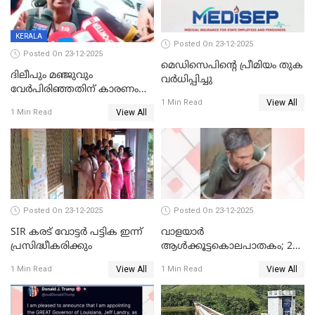
KERALA
Posted On 23-12-2025
Posted On 23-12-2025
മെഡിസെപിന്റെ പ്രീമിയം തുക
ദിലീപും മഞ്ജുവും
വർധിപ്പിച്ചു
വേർപിരിഞ്ഞതിന് കാരണം
View All
ദിലീപ് മഞ്ജുവിന് നൽകിയ ആ
1 Min Read
View All
1 Min Read
പഴയ മൊബൈലിൽ നിന്ന്
കണ്ടെത്തിയ ചാറ്റിൽ
നിന്നാണ്; എട്ടാം പ്രതിക്ക്
മോട്ടീവ് ഉണ്ടായിരുന്നെന്നും
അഡ്വ. ടി.ബി മിനി
Posted On 23-12-2025
Posted On 23-12-2025
SIR കരട് വോട്ടര്‍ പട്ടിക ഇന്ന്
വാളയാർ
പ്രസിദ്ധീകരിക്കും
ആൾക്കൂട്ടകൊലപാതകം; 2
പേർ കൂടി കസ്റ്റഡിയിൽ
View All
View All
1 Min Read
1 Min Read