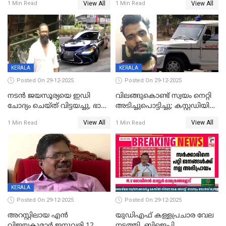
View All
View All
1 Min Read
1 Min Read
കഴിഞ്ഞതായി റിപ്പോർട്ട്
സംരക്ഷിച്ചത്
തിരിച്ചടിച്ചു',വെള്ളാപ്പള്ളിയെ
ന്യായീകരിക്കുന്നതിലും
CPIഎക്സിക്യൂട്ടീവിൽ
വിമർശനം
KERALA
KERALA
Posted On 29-12-2025
Posted On 29-12-2025
നടൻ ജയസൂര്യയെ ഇഡി
വിലങ്ങുകൊണ്ട് സ്വയം നെറ്റി
ചോദ്യം ചെയ്ത് വിട്ടയച്ചു, ഭാര്യ
അടിച്ചുപൊട്ടിച്ചു; കസ്റ്റഡിയിൽ
സരിതയുടെയും
എടുക്കുന്നതിനിടെ
View All
View All
1 Min Read
1 Min Read
മൊഴിയെടുത്തു
വധശ്രമക്കേസ് പ്രതി
വിലങ്ങുമായി രക്ഷപ്പെട്ടു;
വ്യാപക തെരച്ചിൽ
KERALA
Posted On 29-12-2025
Posted On 29-12-2025
അറസ്റ്റിലായ എൻ
യുഡിഎഫ് കള്ളപ്രചാര വേല
വിജയകുമാർ ജനുവരി 12
നടത്തി, ബിജെപി