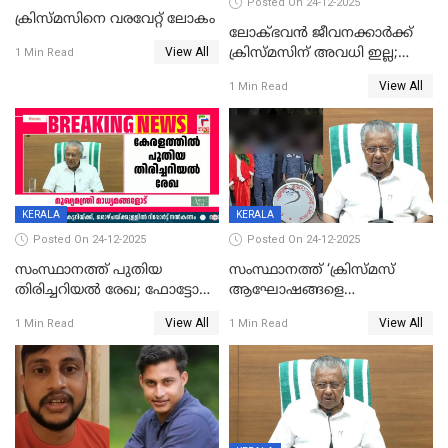
Posted On 24-12-2025
ക്രിസ്മസിനെ വരവേറ്റ് ലോകം
ലോക്ഭവൻ ജീവനക്കാർക്ക്
View All
ക്രിസ്മസിന് അവധി ഇല്ല;
1 Min Read
ഹാജരാവാൻ ഉത്തരവ്
View All
1 Min Read
KERALA
KERALA
Posted On 24-12-2025
Posted On 24-12-2025
സംസ്ഥാനത്ത് പുതിയ
സംസ്ഥാനത്ത് ‘ക്രിസ്മസ്
തിരിച്ചറിയല്‍ രേഖ; ഫോട്ടോ
ആഘോഷങ്ങളെ
പതിപ്പിച്ച നേറ്റിവിറ്റി കാര്‍ഡ്
കടന്നാക്രമിയ്ക്കുന്നു; എല്ലാ
View All
View All
1 Min Read
1 Min Read
നല്‍കുമെന്ന് മുഖ്യമന്ത്രി; SIR
ആക്രമണങ്ങൾക്കും പിന്നിലും
ഹെല്‍പ് ഡസ്‌കുകള്‍
സംഘപരിവാർ’; മുഖ്യമന്ത്രി
ആരംഭിക്കാന്‍ മന്ത്രിസഭാ
യോഗ തീരുമാനം