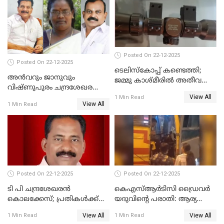
നടുങ്ങി കർണാടക
Posted On 22-12-2025
Posted On 22-12-2025
ടെലിസ്‌കോപ്പ് കണ്ടെത്തി;
അൻവറും ജാനുവും
ജമ്മു കാശ്മീരില്‍ അതീവ
വിഷ്ണുപുരം ചന്ദ്രശേഖരന്റെ
ജാഗ്രത നിര്‍ദ്ദേശം
View All
പാർട്ടിയും UDF
1 Min Read
View All
1 Min Read
അസോസിയേറ്റ് അംഗങ്ങൾ;
അസോസിയേറ്റ്
അംഗമാകാനില്ലെന്നും
UDFലേക്കില്ലെന്നും
വിഷ്ണുപുരം ചന്ദ്രശേഖരൻ
Posted On 22-12-2025
Posted On 22-12-2025
ടി പി ചന്ദ്രശേഖരന്‍
കെഎസ്ആർടിസി ഡ്രൈവർ
കൊലക്കേസ്; പ്രതികള്‍ക്ക്
യദുവിന്റെ പരാതി: ആര്യ
വീണ്ടും പരോള്‍
രാജേന്ദ്രനും സച്ചിൻ ദേവിനും
View All
View All
1 Min Read
1 Min Read
കോടതി നോട്ടീസ്