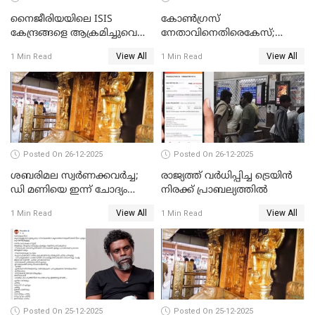
നൈജീരിയയിലെ ISIS
കോണ്‍ഗ്രസ്
കേന്ദ്രങ്ങളെ ആക്രമിച്ചുവെന്ന്
നേതാവിനെതിരെകേസ്;
ട്രംപ്
മുഖ്യമന്ത്രിയും ഉണ്ണികൃഷ്ണന്‍
View All
View All
1 Min Read
1 Min Read
പോറ്റിയും ഒപ്പമുള്ള AI ചിത്രം
പങ്കുവെച്ചു
Posted On 26-12-2025
Posted On 26-12-2025
ശബരിമല സ്വര്‍ണക്കവര്‍ച്ച;
രാജ്യത്ത് വര്‍ധിപ്പിച്ച ട്രെയിന്‍
ഡി മണിയെ ഇന്ന് ചോദ്യം
നിരക്ക് പ്രാബല്യത്തില്‍
ചെയ്യും
View All
View All
1 Min Read
1 Min Read
Posted On 25-12-2025
Posted On 25-12-2025