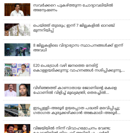
സവര്‍ക്കറെ പുകഴ്ത്തുന്ന ചോദ്യാവലിയില്‍
അന്വേഷണം
പെയ്ത്ത് തുടരും; ഇന്ന് 7 ജില്ലകളില്‍ ഓറഞ്ച്
മുന്നറിയിപ്പ്
8 ജില്ലകളിലെ വിദ്യാഭ്യാസ സ്ഥാപനങ്ങള്‍ക്ക് ഇന്ന്
അവധി
E20 പെട്രോൾ വഴി ജനത്തെ നേരിട്ട്
കൊള്ളയടിക്കുന്നു; വാഹനങ്ങൾ നശിപ്പിക്കുന്നു,
ജീവിതങ്ങൾ നശിപ്പിക്കുന്നുവെന്നും രാഹുൽ ഗാന്ധി
KERALA
വിഴിഞ്ഞത്ത് കാണാതായ ജോണിന്റെ മകളെ
ഫോണിൽ വിളിച്ച് മുഖ്യമന്ത്രി, തെരച്ചിൽ
ഊർജിതമാക്കുമെന്ന് ഉറപ്പ് നൽകി; മന്ത്രി സിപി
KERALA
ജോൺ അഞ്ചുതെങ്ങിൽ; കടലിൽ
പോകുന്നവരെയും ഉൾപ്പെടുത്തി നാളെ ഊർജിത
ഇടപ്പള്ളി–അരൂർ ഉയരപ്പാത പദ്ധതി മരവിപ്പിച്ചു;
തെരച്ചിൽ
ഗതാഗത കുരുക്കഴിക്കാൻ അങ്കമാലി–അരൂർ
ബൈപാസ് പദ്ധതി വേഗത്തിലാക്കുമെന്ന് ഗഡ്കരി
LATEST NEWS
വിജയ്‌യിൽ നിന്ന് വിവാഹമോചനം വേണ്ട;