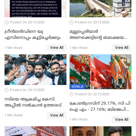
Posted On 23-12-2025
Posted On 23-12-2025
ഗ്രീന്‍ലന്‍ഡിനെ യു
മുല്ലപ്പെരിയാര്‍
എസിനൊപ്പം കൂട്ടിച്ചേര്‍ക്കും
അണക്കെട്ടിന്റെ ബലക്ഷയ
നിര്‍ണയം; പരിശോധന ഇന്ന്
View All
View All
1 Min Read
1 Min Read
തുടങ്ങും
KERALA
Posted On 23-12-2025
Posted On 22-12-2025
നടിയെ ആക്രമിച്ച കേസ്;
കോൺഗ്രസിന് 29.17%, സി പി
അപ്പീൽ നൽകാൻ ഉത്തരവ്
ഐ എം - 27.16%; ബിജെപി
View All
20% കടന്നത്
1 Min Read
View All
1 Min Read
തിരുവനന്തപുരത്ത് മാത്രം,
തദ്ദേശത്തിലെ യഥാർത്ഥ
കണക്ക് പുറത്ത്