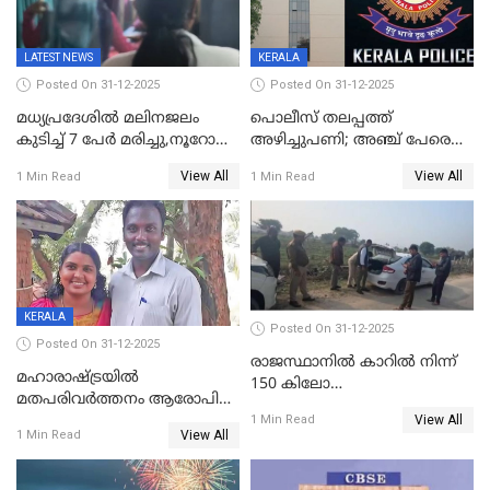
LATEST NEWS
KERALA
Posted On 31-12-2025
Posted On 31-12-2025
മധ്യപ്രദേശിൽ മലിനജലം
പൊലീസ് തലപ്പത്ത്
കുടിച്ച് 7 പേർ മരിച്ചു,നൂറോളം
അഴിച്ചുപണി; അഞ്ച് പേരെ
പേർ ഗുരുതരാവസ്ഥയിൽ
ഐജി റാങ്കിലേക്ക്
View All
View All
1 Min Read
1 Min Read
ഉയർത്തി,അജിതാ ബീഗം
ക്രൈംബ്രാഞ്ച് ഐജി,
എസ്.ശ്യാംസുന്ദർ
ഇന്റലിജൻസ് ഐജി
KERALA
Posted On 31-12-2025
Posted On 31-12-2025
രാജസ്ഥാനിൽ കാറിൽ നിന്ന്
മഹാരാഷ്ട്രയിൽ
150 കിലോ
മതപരിവർത്തനം ആരോപിച്ചു
സ്ഫോടകവസ്തുക്കൾ
View All
അറസ്റ്റിലായ മലയാളി
1 Min Read
പിടികൂടി
View All
1 Min Read
വൈദികനും ഭാര്യയ്ക്കും
ഉൾപ്പെടെ 11പേർക്കും ജാമ്യം