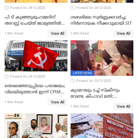
Posted On 24-12-2025
Posted On 24-12-2025
പി ടി കുഞ്ഞുമുഹമ്മദിന്
ശബരിമല സ്വര്‍ണ്ണക്കവര്‍ച്ച;
അറസ്റ്റ് ചെയ്ത് ജാമ്യത്തില്‍
നിർണായക നീക്കവുമായി SIT
വിട്ടു
View All
View All
1 Min Read
1 Min Read
LATEST NEWS
Posted On 24-12-2025
Posted On 23-12-2025
തെരഞ്ഞെടുപ്പിലെ പരാജയം;
ക്യാമറയും ടച്ച് സ്ക്രീനും
വിലയിരുത്താന്‍ ഇന്ന് CPIM
വേണ്ട, കീപാഡ് മതി;
യോഗം
View All
സ്ത്രീകൾക്ക് സ്മാർട്ട് ഫോൺ
1 Min Read
View All
1 Min Read
വിലക്കി രാജ്യത്തെ ഒരു
പഞ്ചായത്ത്