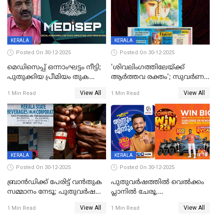
KERALA
KERALA
Posted On 30-12-2025
Posted On 30-12-2025
മെഡിസെപ്പ് ഒന്നാംഘട്ടം നീട്ടി;
'ശിവലിംഗത്തിലേയ്ക്ക്
പുതുക്കിയ പ്രീമിയം തുക
ആര്‍ത്തവ രക്തം'; സുവര്‍ണ
ഈടാക്കുക ജനുവരി 31
കേരളം ലോട്ടറിയിലെ
View All
View All
1 Min Read
1 Min Read
മുതൽ
ചിത്രത്തിനെതിരെ ഹിന്ദു
ഐക്യവേദി പരാതി നൽകി
KERALA
KERALA
Posted On 30-12-2025
Posted On 30-12-2025
ബ്രാൻഡിക്ക് പേരിട്ട് വൻതുക
പുതുവർഷത്തിൽ വെൽക്കം
സമ്മാനം നേടൂ; പുതുവർഷ
പ്ലാനിൽ ചേരൂ,
ഓഫറുമായി ബെവ്‌കോ
350എംപിപിഎസ് വേഗതയിൽ
View All
View All
1 Min Read
1 Min Read
ഇന്റർനെറ്റും ഒപ്പം കീയുടെ