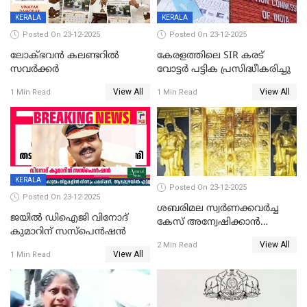
KERALA
KERALA
Posted On 23-12-2025
Posted On 23-12-2025
ലോക്ഭവൻ കലണ്ടറിൽ
കേരളത്തിലെ SIR കരട്
സവർക്കർ
വോട്ടര്‍ പട്ടിക പ്രസിദ്ധീകരിച്ചു
View All
View All
1 Min Read
1 Min Read
KERALA
Posted On 23-12-2025
Posted On 23-12-2025
ശബരിമല സ്വര്‍ണക്കവര്‍ച്ച
ജയിൽ ഡിഐജി വിനോദ്
കേസ് അന്വേഷിക്കാന്‍
കുമാറിന് സസ്പെൻഷൻ
തയ്യാറെന്ന് CBI
View All
2 Min Read
View All
1 Min Read