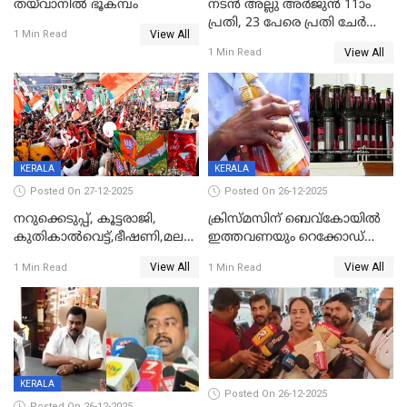
തയ്‌വാനിൽ ഭൂകമ്പം
നടൻ അല്ലു അർജുൻ 11ാം
പ്രതി, 23 പേരെ പ്രതി ചേർത്ത്
View All
1 Min Read
കുറ്റപത്രം സമർപ്പിച്ചു
View All
1 Min Read
KERALA
KERALA
Posted On 27-12-2025
Posted On 26-12-2025
നറുക്കെടുപ്പ്, കൂട്ടരാജി,
ക്രിസ്മസിന് ബെവ്‌കോയിൽ
കുതികാൽവെട്ട്,ഭീഷണി,മലബാറിലാകട്ടെ
ഇത്തവണയും റെക്കോഡ്
ട്വിസ്റ്റോട് ട്വിസ്റ്റും; അടിമുടി
വിൽപ്പന;കഴിഞ്ഞവർഷത്തേക്ക
View All
View All
1 Min Read
1 Min Read
നാടകീയമായി പഞ്ചായത്ത്
53 കോടി രൂപയുടെ അധിക
പ്രസിഡന്‍റ് തെരഞ്ഞെടുപ്പ്
വിൽപ്പന; മലയാളി കുടിച്ചു
തീർത്തത് 333 കോടിയുടെ
മദ്യം
KERALA
Posted On 26-12-2025
Posted On 26-12-2025