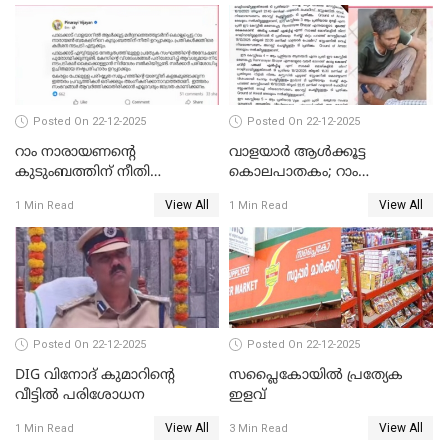
Posted On 22-12-2025
Posted On 22-12-2025
റാം നാരായണന്റെ
വാളയാർ ആൾക്കൂട്ട
കുടുംബത്തിന് നീതി
കൊലപാതകം; റാം
ഉറപ്പാക്കും; പിണറായി
നാരായണൻ നേരിട്ടത് ക്രൂര
View All
View All
1 Min Read
1 Min Read
വിജയന്‍
പീഡനം
Posted On 22-12-2025
Posted On 22-12-2025
DIG വിനോദ് കുമാറിന്റെ
സപ്ലൈകോയിൽ പ്രത്യേക
വീട്ടില്‍ പരിശോധന
ഇളവ്
View All
View All
1 Min Read
3 Min Read