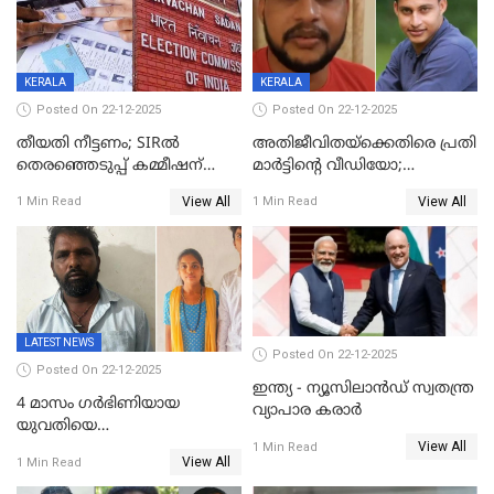
KERALA
KERALA
Posted On 22-12-2025
Posted On 22-12-2025
തീയതി നീട്ടണം; SIRൽ
അതിജീവിതയ്‌ക്കെതിരെ പ്രതി
തെരഞ്ഞെടുപ്പ് കമ്മീഷന്
മാർട്ടിന്റെ വീഡിയോ;
കത്തയച്ച് കേരളം
പ്രചരിപ്പിച്ച മൂന്നുപേർ
View All
View All
1 Min Read
1 Min Read
അറസ്റ്റിൽ; നൂറോളം
സൈറ്റുകളിൽ നിന്നും
വിഡിയോ നീക്കം ചെയ്യാനും
പൊലീസ്
LATEST NEWS
Posted On 22-12-2025
Posted On 22-12-2025
ഇന്ത്യ - ന്യൂസിലാൻഡ് സ്വതന്ത്ര
4 മാസം ഗർഭിണിയായ
വ്യാപാര കരാർ
യുവതിയെ
View All
വെട്ടിക്കൊലപ്പെടുത്തി
1 Min Read
View All
1 Min Read
പിതാവും സഹോദരനും;
ദുരഭിമാനക്കൊലയിൽ