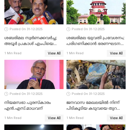
Posted On 31-12-2025
Posted On 31-12-2025
ശബരിമല സ്വര്‍ണക്കവര്‍ച്ച;
ശബരിമല യുവതി പ്രവേശനം;
അടൂര്‍ പ്രകാശ് എംപിയെ
പരിഗണിക്കാന്‍ ഭരണഘടന
ചോദ്യം ചെയ്യാൻ SIT
ബെഞ്ച്
View All
View All
1 Min Read
1 Min Read
Posted On 31-12-2025
Posted On 31-12-2025
നിയമസഭാ പുരസ്‌കാരം
ജനവാസ മേഖലയിൽ നിന്ന്
എൻ.എസ്.മാധവന്
പിടികൂടിയ കടുവയെ തുറന്നു
വിട്ടു
View All
View All
1 Min Read
1 Min Read