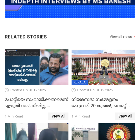
RELATED STORIES
View all news
KERALA
Posted On 31-12-2025
Posted On 31-12-2025
പോറ്റിയെ സഹായിക്കണമെന്ന്
നിയമസഭാ സമ്മേളനം
എഴുതി നൽകിയില്ല,
ജനുവരി 20 മുതല്‍; ബജറ്റ്
ജനങ്ങളെ
അവതരണം അവസാനവാരം;
View All
View All
1 Min Read
1 Min Read
തെറ്റിദ്ധരിപ്പിക്കരുത്,
മന്ത്രിസഭാ
സാങ്കൽപ്പിക കഥകൾ
യോഗതീരുമാനങ്ങൾ
പ്രചരിപ്പിക്കുന്നുവെന്നും
കടകംപള്ളി സുരേന്ദ്രൻ