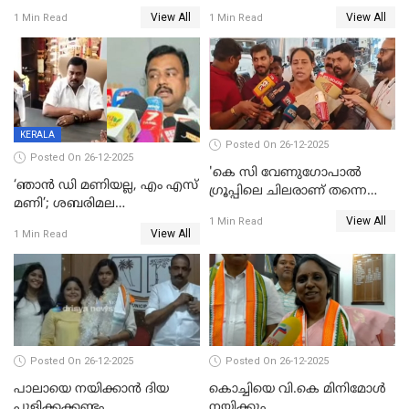
ട്വിസ്റ്റോട് ട്വിസ്റ്റും; അടിമുടി
വിൽപ്പന;കഴിഞ്ഞവർഷത്തേക്ക
View All
View All
1 Min Read
1 Min Read
നാടകീയമായി പഞ്ചായത്ത്
53 കോടി രൂപയുടെ അധിക
പ്രസിഡന്‍റ് തെരഞ്ഞെടുപ്പ്
വിൽപ്പന; മലയാളി കുടിച്ചു
തീർത്തത് 333 കോടിയുടെ
മദ്യം
KERALA
Posted On 26-12-2025
Posted On 26-12-2025
'കെ സി വേണുഗോപാല്‍
‘ഞാൻ ഡി മണിയല്ല, എം എസ്
ഗ്രൂപ്പിലെ ചിലരാണ് തന്നെ
മണി’; ശബരിമല
തഴഞ്ഞത്'; ലാലി ജെയിംസ്
View All
സ്വർണക്കവർച്ചയുമായി ഒരു
1 Min Read
View All
1 Min Read
ബന്ധവും ഇല്ലെന്ന് എസ്ഐടി
ചോദ്യം ചെയ്ത ദിണ്ടിഗലിലെ
വ്യവസായി
Posted On 26-12-2025
Posted On 26-12-2025
പാലായെ നയിക്കാന്‍ ദിയ
കൊച്ചിയെ വി.കെ മിനിമോള്‍
പുളിക്കക്കണ്ടം
നയിക്കും