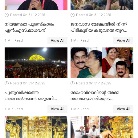
Posted On 31-12-2025
Posted On 31-12-2025
നിയമസഭാ പുരസ്‌കാരം
ജനവാസ മേഖലയിൽ നിന്ന്
എൻ.എസ്.മാധവന്
പിടികൂടിയ കടുവയെ തുറന്നു
വിട്ടു
View All
View All
1 Min Read
1 Min Read
Posted On 31-12-2025
Posted On 31-12-2025
പുതുവര്‍ഷത്തെ
മോഹന്‍ലാലിന്റെ അമ്മ
വരവേല്‍ക്കാന്‍ ഒരുങ്ങി
ശാന്തകുമാരിയുടെ
ലോകം
സംസ്‌കാരം ഇന്ന്
View All
View All
1 Min Read
1 Min Read