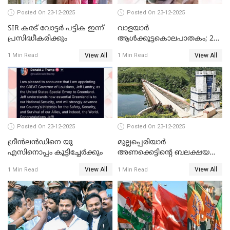
Posted On 23-12-2025
Posted On 23-12-2025
SIR കരട് വോട്ടര്‍ പട്ടിക ഇന്ന്
വാളയാർ
പ്രസിദ്ധീകരിക്കും
ആൾക്കൂട്ടകൊലപാതകം; 2
പേർ കൂടി കസ്റ്റഡിയിൽ
View All
View All
1 Min Read
1 Min Read
Posted On 23-12-2025
Posted On 23-12-2025
ഗ്രീന്‍ലന്‍ഡിനെ യു
മുല്ലപ്പെരിയാര്‍
എസിനൊപ്പം കൂട്ടിച്ചേര്‍ക്കും
അണക്കെട്ടിന്റെ ബലക്ഷയ
നിര്‍ണയം; പരിശോധന ഇന്ന്
View All
View All
1 Min Read
1 Min Read
തുടങ്ങും