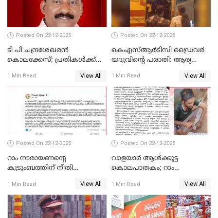
UDFലേക്കില്ലെന്നും
വിഷ്ണുപുരം ചന്ദ്രശേഖരൻ
Posted On 22-12-2025
Posted On 22-12-2025
ടി പി ചന്ദ്രശേഖരന്‍
കെഎസ്ആർടിസി ഡ്രൈവർ
കൊലക്കേസ്; പ്രതികള്‍ക്ക്
യദുവിന്റെ പരാതി: ആര്യ
വീണ്ടും പരോള്‍
രാജേന്ദ്രനും സച്ചിൻ ദേവിനും
View All
View All
1 Min Read
1 Min Read
കോടതി നോട്ടീസ്
Posted On 22-12-2025
Posted On 22-12-2025
റാം നാരായണന്റെ
വാളയാർ ആൾക്കൂട്ട
കുടുംബത്തിന് നീതി
കൊലപാതകം; റാം
ഉറപ്പാക്കും; പിണറായി
നാരായണൻ നേരിട്ടത് ക്രൂര
View All
View All
1 Min Read
1 Min Read
വിജയന്‍
പീഡനം