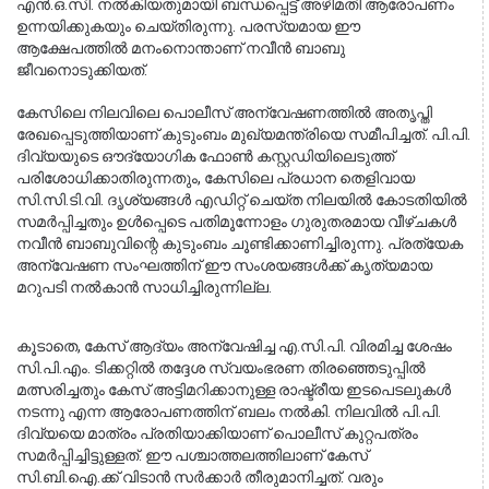
എൻ.ഒ.സി. നൽകിയതുമായി ബന്ധപ്പെട്ട് അഴിമതി ആരോപണം 
ഉന്നയിക്കുകയും ചെയ്തിരുന്നു. പരസ്യമായ ഈ 
ആക്ഷേപത്തിൽ മനംനൊന്താണ് നവീൻ ബാബു 
ജീവനൊടുക്കിയത്.
കേസിലെ നിലവിലെ പൊലീസ് അന്വേഷണത്തിൽ അതൃപ്തി 
രേഖപ്പെടുത്തിയാണ് കുടുംബം മുഖ്യമന്ത്രിയെ സമീപിച്ചത്. പി.പി. 
ദിവ്യയുടെ ഔദ്യോഗിക ഫോൺ കസ്റ്റഡിയിലെടുത്ത് 
പരിശോധിക്കാതിരുന്നതും, കേസിലെ പ്രധാന തെളിവായ 
സി.സി.ടി.വി. ദൃശ്യങ്ങൾ എഡിറ്റ് ചെയ്ത നിലയിൽ കോടതിയിൽ 
സമർപ്പിച്ചതും ഉൾപ്പെടെ പതിമൂന്നോളം ഗുരുതരമായ വീഴ്ചകൾ 
നവീൻ ബാബുവിന്റെ കുടുംബം ചൂണ്ടിക്കാണിച്ചിരുന്നു. പ്രത്യേക 
അന്വേഷണ സംഘത്തിന് ഈ സംശയങ്ങൾക്ക് കൃത്യമായ 
മറുപടി നൽകാൻ സാധിച്ചിരുന്നില്ല.
കൂടാതെ, കേസ് ആദ്യം അന്വേഷിച്ച എ.സി.പി. വിരമിച്ച ശേഷം 
സി.പി.എം. ടിക്കറ്റിൽ തദ്ദേശ സ്വയംഭരണ തിരഞ്ഞെടുപ്പിൽ 
മത്സരിച്ചതും കേസ് അട്ടിമറിക്കാനുള്ള രാഷ്ട്രീയ ഇടപെടലുകൾ 
നടന്നു എന്ന ആരോപണത്തിന് ബലം നൽകി. നിലവിൽ പി.പി. 
ദിവ്യയെ മാത്രം പ്രതിയാക്കിയാണ് പൊലീസ് കുറ്റപത്രം 
സമർപ്പിച്ചിട്ടുള്ളത്. ഈ പശ്ചാത്തലത്തിലാണ് കേസ് 
സി.ബി.ഐ.ക്ക് വിടാൻ സർക്കാർ തീരുമാനിച്ചത്. വരും 