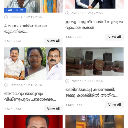
LATEST NEWS
Posted On 22-12-2025
Posted On 22-12-2025
ഇന്ത്യ - ന്യൂസിലാൻഡ് സ്വതന്ത്ര
4 മാസം ഗർഭിണിയായ
വ്യാപാര കരാർ
യുവതിയെ
View All
വെട്ടിക്കൊലപ്പെടുത്തി
1 Min Read
View All
1 Min Read
പിതാവും സഹോദരനും;
ദുരഭിമാനക്കൊലയിൽ
നടുങ്ങി കർണാടക
Posted On 22-12-2025
Posted On 22-12-2025
ടെലിസ്‌കോപ്പ് കണ്ടെത്തി;
അൻവറും ജാനുവും
ജമ്മു കാശ്മീരില്‍ അതീവ
വിഷ്ണുപുരം ചന്ദ്രശേഖരന്റെ
ജാഗ്രത നിര്‍ദ്ദേശം
View All
പാർട്ടിയും UDF
1 Min Read
View All
1 Min Read
അസോസിയേറ്റ് അംഗങ്ങൾ;
അസോസിയേറ്റ്
അംഗമാകാനില്ലെന്നും