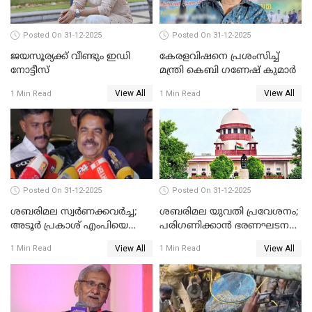
Posted On 31-12-2025
Posted On 31-12-2025
ജയസൂര്യക്ക് വീണ്ടും ഇഡി
കേരളവിഷനെ പ്രശംസിച്ച്
നോട്ടീസ്
മന്ത്രി കെബി ഗണേഷ് കുമാര്‍
View All
View All
1 Min Read
1 Min Read
Posted On 31-12-2025
Posted On 31-12-2025
ശബരിമല സ്വര്‍ണക്കവര്‍ച്ച;
ശബരിമല യുവതി പ്രവേശനം;
അടൂര്‍ പ്രകാശ് എംപിയെ
പരിഗണിക്കാന്‍ ഭരണഘടന
ചോദ്യം ചെയ്യാൻ SIT
ബെഞ്ച്
View All
View All
1 Min Read
1 Min Read