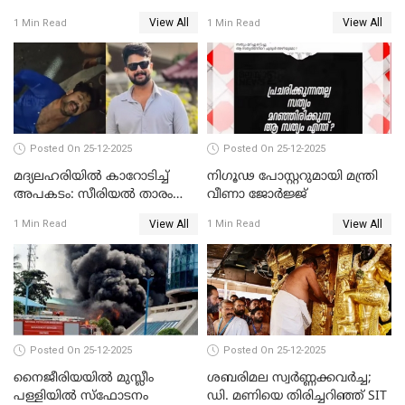
സമീപിക്കാനൊരുങ്ങി
സന്ദർശിച്ച് പ്രധാനമന്ത്രി
View All
View All
1 Min Read
1 Min Read
അതിജീവിത
Posted On 25-12-2025
Posted On 25-12-2025
മദ്യലഹരിയിൽ കാറോടിച്ച്
നിഗൂഢ പോസ്റ്ററുമായി മന്ത്രി
അപകടം: സീരിയൽ താരം
വീണാ ജോർജ്ജ്
സിദ്ധാർത്ഥ് പ്രഭുവിനെതിരെ
View All
View All
1 Min Read
1 Min Read
കേസെടുത്തു
Posted On 25-12-2025
Posted On 25-12-2025
നൈജീരിയയിൽ മുസ്ലീം
ശബരിമല സ്വര്‍ണ്ണക്കവര്‍ച്ച;
പള്ളിയില്‍ സ്‌ഫോടനം
ഡി. മണിയെ തിരിച്ചറിഞ്ഞ് SIT