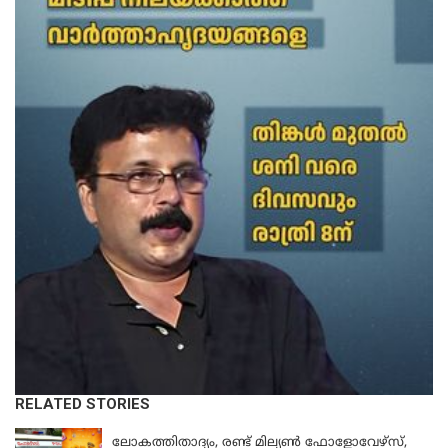
RELATED STORIES
KERALA
ലോകത്തിതാദ്യം, രണ്ട് മില്യണ്‍ ഫോളോവേഴ്‌സ്,