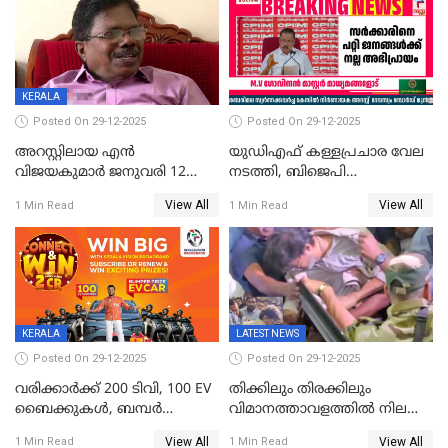
വ്യാപക തെരച്ചിൽ
KERALA
Posted On 29-12-2025
Posted On 29-12-2025
അറസ്റ്റിലായ എൻ
യുഡിഎഫ് കള്ളപ്രചാര വേല
വിജയകുമാർ ജനുവരി 12
നടത്തി, ബിജെപി
വരെ റിമാൻഡിൽ;
ഹിന്ദുവർഗീയത പ്രചരിപ്പിച്ചു,
View All
View All
1 Min Read
1 Min Read
ജാമ്യാപേക്ഷ ഈ മാസം 31ന്
ശബരിമല അത്ര
പരിഗണിക്കും
തിരിച്ചടിയായില്ല,സർക്കാരിനെക്കുറ
ജനങ്ങൾക്ക് മികച്ച
അഭിപ്രായം, എല്‍ഡിഎഫ്
അധികാരം നിലനിര്‍ത്തും,
ലോക്സഭ
തെരഞ്ഞെടുപ്പിനേക്കാൾ 17
KERALA
LATEST NEWS
ലക്ഷം വോട്ട് ലഭിച്ചു
Posted On 29-12-2025
Posted On 29-12-2025
വരിക്കാർക്ക് 200 ടിവി, 100 EV
തിക്കിലും തിരക്കിലും
ബൈക്കുകൾ, ബമ്പർ
വിമാനത്താവളത്തില്‍ നിലത്ത്
സമ്മാനമായി EV കാർ
വീണ് വിജയ്
View All
View All
1 Min Read
1 Min Read