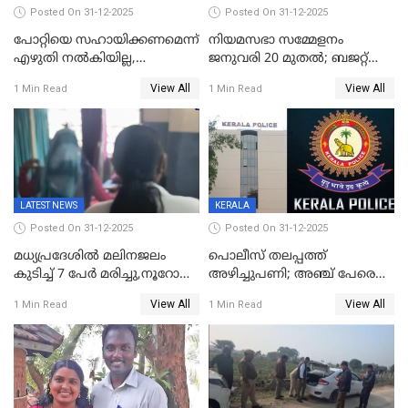
Posted On 31-12-2025
Posted On 31-12-2025
പോറ്റിയെ സഹായിക്കണമെന്ന്
നിയമസഭാ സമ്മേളനം
എഴുതി നൽകിയില്ല,
ജനുവരി 20 മുതല്‍; ബജറ്റ്
ജനങ്ങളെ
അവതരണം അവസാനവാരം;
View All
View All
1 Min Read
1 Min Read
തെറ്റിദ്ധരിപ്പിക്കരുത്,
മന്ത്രിസഭാ
സാങ്കൽപ്പിക കഥകൾ
യോഗതീരുമാനങ്ങൾ
പ്രചരിപ്പിക്കുന്നുവെന്നും
കടകംപള്ളി സുരേന്ദ്രൻ
LATEST NEWS
KERALA
Posted On 31-12-2025
Posted On 31-12-2025
മധ്യപ്രദേശിൽ മലിനജലം
പൊലീസ് തലപ്പത്ത്
കുടിച്ച് 7 പേർ മരിച്ചു,നൂറോളം
അഴിച്ചുപണി; അഞ്ച് പേരെ
പേർ ഗുരുതരാവസ്ഥയിൽ
ഐജി റാങ്കിലേക്ക്
View All
View All
1 Min Read
1 Min Read
ഉയർത്തി,അജിതാ ബീഗം
ക്രൈംബ്രാഞ്ച് ഐജി,
എസ്.ശ്യാംസുന്ദർ
ഇന്റലിജൻസ് ഐജി