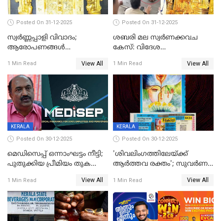
Posted On 31-12-2025
Posted On 31-12-2025
സ്വർണ്ണപ്പാളി വിവാദം;
ശബരി മല സ്വർണക്കവച
ആരോപണങ്ങൾ
കേസ്: വിദേശ
അവസാനിക്കുന്നില്ല
വ്യവസായിയുടെ ആരോപണം
View All
View All
1 Min Read
1 Min Read
നിഷേധിച്ച് ഡി മണി
KERALA
KERALA
Posted On 30-12-2025
Posted On 30-12-2025
മെഡിസെപ്പ് ഒന്നാംഘട്ടം നീട്ടി;
'ശിവലിംഗത്തിലേയ്ക്ക്
പുതുക്കിയ പ്രീമിയം തുക
ആര്‍ത്തവ രക്തം'; സുവര്‍ണ
ഈടാക്കുക ജനുവരി 31
കേരളം ലോട്ടറിയിലെ
View All
View All
1 Min Read
1 Min Read
മുതൽ
ചിത്രത്തിനെതിരെ ഹിന്ദു
ഐക്യവേദി പരാതി നൽകി