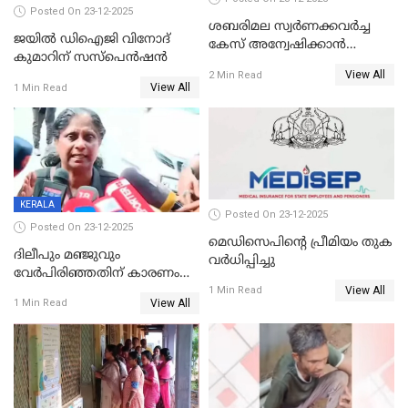
Posted On 23-12-2025
ശബരിമല സ്വര്‍ണക്കവര്‍ച്ച
ജയിൽ ഡിഐജി വിനോദ്
കേസ് അന്വേഷിക്കാന്‍
കുമാറിന് സസ്പെൻഷൻ
തയ്യാറെന്ന് CBI
View All
2 Min Read
View All
1 Min Read
KERALA
Posted On 23-12-2025
Posted On 23-12-2025
മെഡിസെപിന്റെ പ്രീമിയം തുക
ദിലീപും മഞ്ജുവും
വർധിപ്പിച്ചു
വേർപിരിഞ്ഞതിന് കാരണം
View All
ദിലീപ് മഞ്ജുവിന് നൽകിയ ആ
1 Min Read
View All
1 Min Read
പഴയ മൊബൈലിൽ നിന്ന്
കണ്ടെത്തിയ ചാറ്റിൽ
നിന്നാണ്; എട്ടാം പ്രതിക്ക്
മോട്ടീവ് ഉണ്ടായിരുന്നെന്നും
അഡ്വ. ടി.ബി മിനി