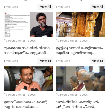
ചെയ്യും
View All
View All
1 Min Read
1 Min Read
Posted On 25-12-2025
Posted On 25-12-2025
രൂക്ഷമായ ഭാഷയിൽ വിവാദ
ഉണ്ണികൃഷ്ണന്‍ പോറ്റിയെയും
ഫേസ്ബുക്ക് പോസ്റ്റുമായി
സുധീഷ് കുമാറിനെയും
നടൻ വിനായകൻ
വീണ്ടും ചോദ്യം ചെയ്ത് SIT
View All
View All
1 Min Read
1 Min Read
Posted On 25-12-2025
Posted On 25-12-2025
ഉന്നാവ് ബലാത്സംഗ കേസ്;
ഡൽഹിയിലെ കത്തീഡ്രൽ
സുപ്രീം കോടതിയെ
ചർച്ച് ഓഫ് റിഡംപ്ഷൻ