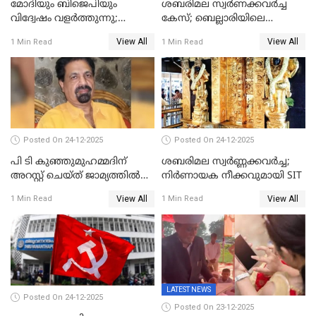
മോദിയും ബിജെപിയും
ശബരിമല സ്വര്‍ണക്കവര്‍ച്ച
വിദ്വേഷം വളർത്തുന്നു;
കേസ്; ബെല്ലാരിയിലെ
പ്രതിഷേധവിമായി
ജ്വല്ലറിയില്‍ പരിശോധന
View All
View All
1 Min Read
1 Min Read
കോൺഗ്രസ്
Posted On 24-12-2025
Posted On 24-12-2025
പി ടി കുഞ്ഞുമുഹമ്മദിന്
ശബരിമല സ്വര്‍ണ്ണക്കവര്‍ച്ച;
അറസ്റ്റ് ചെയ്ത് ജാമ്യത്തില്‍
നിർണായക നീക്കവുമായി SIT
വിട്ടു
View All
View All
1 Min Read
1 Min Read
LATEST NEWS
Posted On 24-12-2025
Posted On 23-12-2025