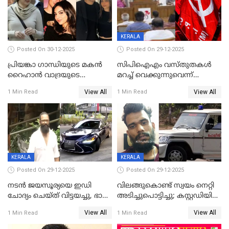
KERALA
Posted On 30-12-2025
Posted On 29-12-2025
പ്രിയങ്കാ ​ഗാന്ധിയുടെ മകൻ
സിപിഐഎം വസ്തുതകൾ
റൈഹാൻ വാദ്രയുടെ
മറച്ച് വെക്കുന്നുവെന്ന്
വിവാഹനിശ്ചയം
സിപിഐ, 'പത്മകുമാറിനെ
View All
View All
1 Min Read
1 Min Read
കഴിഞ്ഞതായി റിപ്പോർട്ട്
സംരക്ഷിച്ചത്
തിരിച്ചടിച്ചു',വെള്ളാപ്പള്ളിയെ
ന്യായീകരിക്കുന്നതിലും
CPIഎക്സിക്യൂട്ടീവിൽ
വിമർശനം
KERALA
KERALA
Posted On 29-12-2025
Posted On 29-12-2025
നടൻ ജയസൂര്യയെ ഇഡി
വിലങ്ങുകൊണ്ട് സ്വയം നെറ്റി
ചോദ്യം ചെയ്ത് വിട്ടയച്ചു, ഭാര്യ
അടിച്ചുപൊട്ടിച്ചു; കസ്റ്റഡിയിൽ
സരിതയുടെയും
എടുക്കുന്നതിനിടെ
View All
View All
1 Min Read
1 Min Read
മൊഴിയെടുത്തു
വധശ്രമക്കേസ് പ്രതി
വിലങ്ങുമായി രക്ഷപ്പെട്ടു;