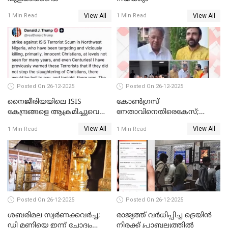
View All
View All
1 Min Read
1 Min Read
Posted On 26-12-2025
Posted On 26-12-2025
നൈജീരിയയിലെ ISIS
കോണ്‍ഗ്രസ്
കേന്ദ്രങ്ങളെ ആക്രമിച്ചുവെന്ന്
നേതാവിനെതിരെകേസ്;
ട്രംപ്
മുഖ്യമന്ത്രിയും ഉണ്ണികൃഷ്ണന്‍
View All
View All
1 Min Read
1 Min Read
പോറ്റിയും ഒപ്പമുള്ള AI ചിത്രം
പങ്കുവെച്ചു
Posted On 26-12-2025
Posted On 26-12-2025
ശബരിമല സ്വര്‍ണക്കവര്‍ച്ച;
രാജ്യത്ത് വര്‍ധിപ്പിച്ച ട്രെയിന്‍
ഡി മണിയെ ഇന്ന് ചോദ്യം
നിരക്ക് പ്രാബല്യത്തില്‍