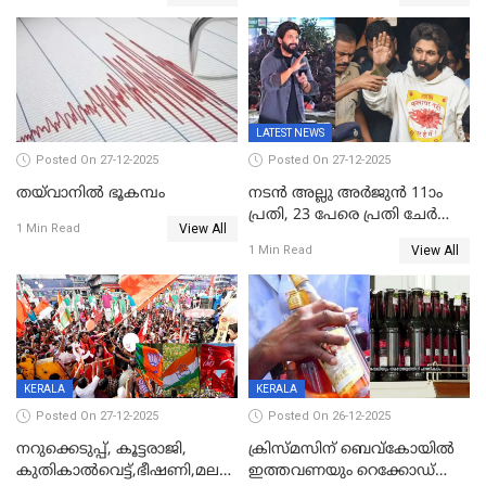
ഉൾപ്പെടെ 2 കോടി രൂപയുടെ
സമ്മാനങ്ങളുമായി
കേരളവിഷൻ ബ്രോഡ്ബാൻഡ്
കണക്ട്&വിൻ
LATEST NEWS
Posted On 27-12-2025
Posted On 27-12-2025
തയ്‌വാനിൽ ഭൂകമ്പം
നടൻ അല്ലു അർജുൻ 11ാം
പ്രതി, 23 പേരെ പ്രതി ചേർത്ത്
View All
1 Min Read
കുറ്റപത്രം സമർപ്പിച്ചു
View All
1 Min Read
KERALA
KERALA
Posted On 27-12-2025
Posted On 26-12-2025
നറുക്കെടുപ്പ്, കൂട്ടരാജി,
ക്രിസ്മസിന് ബെവ്‌കോയിൽ
കുതികാൽവെട്ട്,ഭീഷണി,മലബാറിലാകട്ടെ
ഇത്തവണയും റെക്കോഡ്