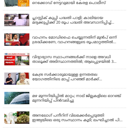
റെക്കോഡ് നേട്ടവുമായി കേരള പൊലീസ്
KERALA
പ്ലാസ്റ്റിക് കുപ്പി പദ്ധതി പാളി; കാലിയായ
മദ്യക്കുപ്പിക്ക് 20 രൂപ പദ്ധതി അവസാനിപ്പിച്ച്
ബെവ്‌കോ
LATEST NEWS
വാഹനം മോഡിഫൈ ചെയ്യുന്നതിന് മുൻപ് ഒന്ന്
ശ്രദ്ധിക്കണേ, വാഹനങ്ങളുടെ രൂപമാറ്റത്തിൽ
മാനദണ്ഡങ്ങൾ നിശ്ചയിക്കാൻ സംസ്ഥാന
KERALA
സർക്കാരുകൾക്ക് അധികാരമില്ലെന്ന് കേന്ദ്രമന്ത്രി
വിദ്യാഭ്യാസ സ്ഥാപനങ്ങൾക്ക് നാളെ അവധി
താലൂക്ക് അടിസ്ഥാനത്തിൽ; ആലപ്പുഴയിൽ 3
താലൂക്കുകൾക്ക്, തിരുവല്ല താലൂക്ക്,കോട്ടയം
താലൂക്ക് എന്നിവടങ്ങളിൽ അവധി
കേന്ദ്ര സർക്കാരുമായുള്ള ഉന്നതതല
യോഗത്തിനിടെ മാപ്പ് പറഞ്ഞ് മാർക്ക്
സക്കർബർഗ്; മോദിയുടെ വീഡിയോ നീക്കം
KERALA
ചെയ്തതിൽ പരാമർശമില്ല
മഴ മുന്നറിയിപ്പില്‍ മാറ്റം; നാല് ജില്ലകളിലെ ഓറഞ്ച്
മുന്നറിയിപ്പ് പിന്‍വലിച്ചു
KERALA
അനലോഗ് പനീറിന് വിലക്കേർപ്പെടുത്തി
ഇന്ത്യയിലെ ഒരു സംസ്ഥാനം കൂടി; ലംഘിച്ചാൽ പിഴ
ഒരു ലക്ഷം