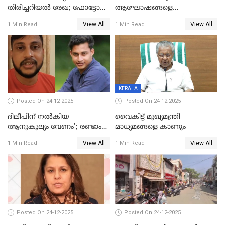
തിരിച്ചറിയല്‍ രേഖ; ഫോട്ടോ
ആഘോഷങ്ങളെ
പതിപ്പിച്ച നേറ്റിവിറ്റി കാര്‍ഡ്
കടന്നാക്രമിയ്ക്കുന്നു; എല്ലാ
View All
View All
1 Min Read
1 Min Read
നല്‍കുമെന്ന് മുഖ്യമന്ത്രി; SIR
ആക്രമണങ്ങൾക്കും പിന്നിലും
ഹെല്‍പ് ഡസ്‌കുകള്‍
സംഘപരിവാർ’; മുഖ്യമന്ത്രി
ആരംഭിക്കാന്‍ മന്ത്രിസഭാ
യോഗ തീരുമാനം
KERALA
Posted On 24-12-2025
Posted On 24-12-2025
ദിലീപിന് നല്‍കിയ
വൈകിട്ട് മുഖ്യമന്ത്രി
ആനുകൂല്യം വേണം'; രണ്ടാം
മാധ്യമങ്ങളെ കാണും
പ്രതി മാര്‍ട്ടിന്‍
View All
View All
1 Min Read
1 Min Read
ഹൈക്കോടതിയില്‍
Posted On 24-12-2025
Posted On 24-12-2025