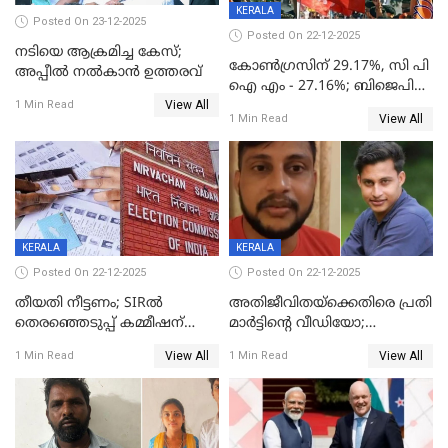
KERALA
Posted On 23-12-2025
Posted On 22-12-2025
നടിയെ ആക്രമിച്ച കേസ്;
കോൺഗ്രസിന് 29.17%, സി പി
അപ്പീൽ നൽകാൻ ഉത്തരവ്
ഐ എം - 27.16%; ബിജെപി
View All
20% കടന്നത്
1 Min Read
View All
1 Min Read
തിരുവനന്തപുരത്ത് മാത്രം,
തദ്ദേശത്തിലെ യഥാർത്ഥ
കണക്ക് പുറത്ത്
KERALA
KERALA
Posted On 22-12-2025
Posted On 22-12-2025
തീയതി നീട്ടണം; SIRൽ
അതിജീവിതയ്‌ക്കെതിരെ പ്രതി
തെരഞ്ഞെടുപ്പ് കമ്മീഷന്
മാർട്ടിന്റെ വീഡിയോ;
കത്തയച്ച് കേരളം
പ്രചരിപ്പിച്ച മൂന്നുപേർ
View All
View All
1 Min Read
1 Min Read
അറസ്റ്റിൽ; നൂറോളം
സൈറ്റുകളിൽ നിന്നും
വിഡിയോ നീക്കം ചെയ്യാനും
പൊലീസ്