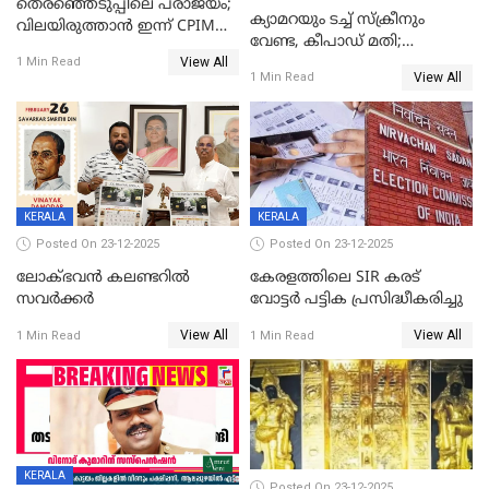
തെരഞ്ഞെടുപ്പിലെ പരാജയം;
ക്യാമറയും ടച്ച് സ്ക്രീനും
വിലയിരുത്താന്‍ ഇന്ന് CPIM
വേണ്ട, കീപാഡ് മതി;
യോഗം
View All
സ്ത്രീകൾക്ക് സ്മാർട്ട് ഫോൺ
1 Min Read
View All
1 Min Read
വിലക്കി രാജ്യത്തെ ഒരു
പഞ്ചായത്ത്
KERALA
KERALA
Posted On 23-12-2025
Posted On 23-12-2025
ലോക്ഭവൻ കലണ്ടറിൽ
കേരളത്തിലെ SIR കരട്
സവർക്കർ
വോട്ടര്‍ പട്ടിക പ്രസിദ്ധീകരിച്ചു
View All
View All
1 Min Read
1 Min Read
KERALA
Posted On 23-12-2025