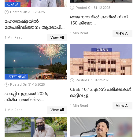
KERALA
Posted On 31-12-2025
Posted On 31-12-2025
രാജസ്ഥാനിൽ കാറിൽ നിന്ന്
മഹാരാഷ്ട്രയിൽ
150 കിലോ
മതപരിവർത്തനം ആരോപിച്ചു
സ്ഫോടകവസ്തുക്കൾ
View All
അറസ്റ്റിലായ മലയാളി
1 Min Read
പിടികൂടി
View All
1 Min Read
വൈദികനും ഭാര്യയ്ക്കും
ഉൾപ്പെടെ 11പേർക്കും ജാമ്യം
LATEST NEWS
Posted On 31-12-2025
Posted On 31-12-2025
CBSE 10,12 ക്ലാസ് പരീക്ഷകള്‍
ഹാപ്പി ന്യൂഇയർ 2026;
മാറ്റിവച്ചു
കിരിബാത്തിയിൽ
View All
പുതുവർഷമെത്തി
1 Min Read
View All
1 Min Read