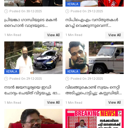
KERALA
Posted On 30-12-2025
Posted On 29-12-2025
പ്രിയങ്കാ ​ഗാന്ധിയുടെ മകൻ
സിപിഐഎം വസ്തുതകൾ
റൈഹാൻ വാദ്രയുടെ
മറച്ച് വെക്കുന്നുവെന്ന്
വിവാഹനിശ്ചയം
സിപിഐ, 'പത്മകുമാറിനെ
View All
View All
1 Min Read
1 Min Read
കഴിഞ്ഞതായി റിപ്പോർട്ട്
സംരക്ഷിച്ചത്
തിരിച്ചടിച്ചു',വെള്ളാപ്പള്ളിയെ
ന്യായീകരിക്കുന്നതിലും
CPIഎക്സിക്യൂട്ടീവിൽ
വിമർശനം
KERALA
KERALA
Posted On 29-12-2025
Posted On 29-12-2025
നടൻ ജയസൂര്യയെ ഇഡി
വിലങ്ങുകൊണ്ട് സ്വയം നെറ്റി
ചോദ്യം ചെയ്ത് വിട്ടയച്ചു, ഭാര്യ
അടിച്ചുപൊട്ടിച്ചു; കസ്റ്റഡിയിൽ
സരിതയുടെയും
എടുക്കുന്നതിനിടെ
View All
View All
1 Min Read
1 Min Read
മൊഴിയെടുത്തു
വധശ്രമക്കേസ് പ്രതി
വിലങ്ങുമായി രക്ഷപ്പെട്ടു;
വ്യാപക തെരച്ചിൽ