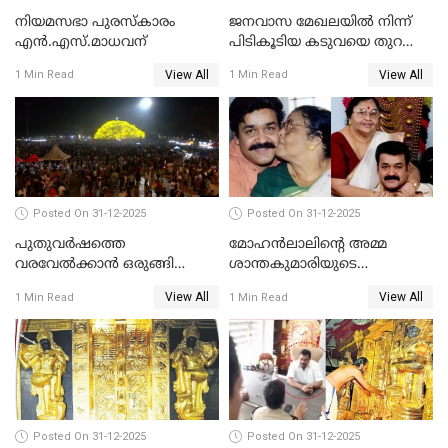
നിയമസഭാ പുരസ്‌കാരം
ജനവാസ മേഖലയിൽ നിന്ന്
എൻ.എസ്.മാധവന്
പിടികൂടിയ കടുവയെ തുറന്നു
വിട്ടു
View All
View All
1 Min Read
1 Min Read
Posted On 31-12-2025
Posted On 31-12-2025
പുതുവര്‍ഷത്തെ
മോഹന്‍ലാലിന്റെ അമ്മ
വരവേല്‍ക്കാന്‍ ഒരുങ്ങി
ശാന്തകുമാരിയുടെ
ലോകം
സംസ്‌കാരം ഇന്ന്
View All
View All
1 Min Read
1 Min Read
Posted On 31-12-2025
Posted On 31-12-2025