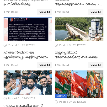
പ്രസിദ്ധീകരിക്കും
ആൾക്കൂട്ടകൊലപാതകം; 2
പേർ കൂടി കസ്റ്റഡിയിൽ
View All
View All
1 Min Read
1 Min Read
Posted On 23-12-2025
Posted On 23-12-2025
ഗ്രീന്‍ലന്‍ഡിനെ യു
മുല്ലപ്പെരിയാര്‍
എസിനൊപ്പം കൂട്ടിച്ചേര്‍ക്കും
അണക്കെട്ടിന്റെ ബലക്ഷയ
നിര്‍ണയം; പരിശോധന ഇന്ന്
View All
View All
1 Min Read
1 Min Read
തുടങ്ങും
KERALA
Posted On 23-12-2025
Posted On 22-12-2025
നടിയെ ആക്രമിച്ച കേസ്;