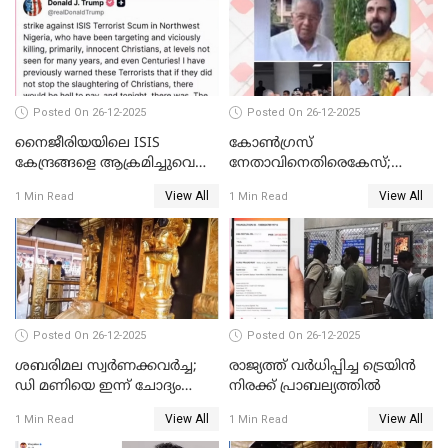
Posted On 26-12-2025
Posted On 26-12-2025
നൈജീരിയയിലെ ISIS
കോണ്‍ഗ്രസ്
കേന്ദ്രങ്ങളെ ആക്രമിച്ചുവെന്ന്
നേതാവിനെതിരെകേസ്;
ട്രംപ്
മുഖ്യമന്ത്രിയും ഉണ്ണികൃഷ്ണന്‍
View All
View All
1 Min Read
1 Min Read
പോറ്റിയും ഒപ്പമുള്ള AI ചിത്രം
പങ്കുവെച്ചു
Posted On 26-12-2025
Posted On 26-12-2025
ശബരിമല സ്വര്‍ണക്കവര്‍ച്ച;
രാജ്യത്ത് വര്‍ധിപ്പിച്ച ട്രെയിന്‍
ഡി മണിയെ ഇന്ന് ചോദ്യം
നിരക്ക് പ്രാബല്യത്തില്‍
ചെയ്യും
View All
View All
1 Min Read
1 Min Read