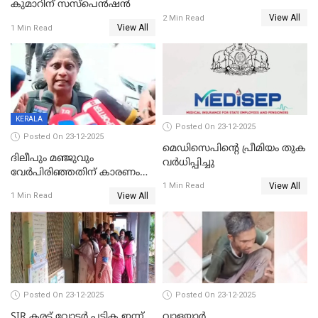
കുമാറിന് സസ്പെൻഷൻ
തയ്യാറെന്ന് CBI
View All
2 Min Read
View All
1 Min Read
KERALA
Posted On 23-12-2025
Posted On 23-12-2025
മെഡിസെപിന്റെ പ്രീമിയം തുക
ദിലീപും മഞ്ജുവും
വർധിപ്പിച്ചു
വേർപിരിഞ്ഞതിന് കാരണം
View All
ദിലീപ് മഞ്ജുവിന് നൽകിയ ആ
1 Min Read
View All
1 Min Read
പഴയ മൊബൈലിൽ നിന്ന്
കണ്ടെത്തിയ ചാറ്റിൽ
നിന്നാണ്; എട്ടാം പ്രതിക്ക്
മോട്ടീവ് ഉണ്ടായിരുന്നെന്നും
അഡ്വ. ടി.ബി മിനി
Posted On 23-12-2025
Posted On 23-12-2025
SIR കരട് വോട്ടര്‍ പട്ടിക ഇന്ന്
വാളയാർ