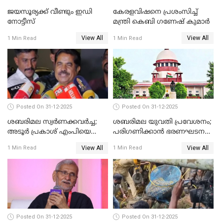
ജയസൂര്യക്ക് വീണ്ടും ഇഡി
കേരളവിഷനെ പ്രശംസിച്ച്
നോട്ടീസ്
മന്ത്രി കെബി ഗണേഷ് കുമാര്‍
View All
View All
1 Min Read
1 Min Read
Posted On 31-12-2025
Posted On 31-12-2025
ശബരിമല സ്വര്‍ണക്കവര്‍ച്ച;
ശബരിമല യുവതി പ്രവേശനം;
അടൂര്‍ പ്രകാശ് എംപിയെ
പരിഗണിക്കാന്‍ ഭരണഘടന
ചോദ്യം ചെയ്യാൻ SIT
ബെഞ്ച്
View All
View All
1 Min Read
1 Min Read
Posted On 31-12-2025
Posted On 31-12-2025