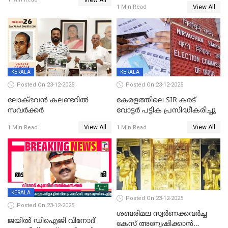
സ്ത്രീകൾക്ക് സ്മാർട്ട് ഫോൺ
View All
1 Min Read
വിലക്കി രാജ്യത്തെ ഒരു
പഞ്ചായത്ത്
KERALA
KERALA
Posted On 23-12-2025
Posted On 23-12-2025
ലോക്ഭവൻ കലണ്ടറിൽ
കേരളത്തിലെ SIR കരട്
സവർക്കർ
വോട്ടര്‍ പട്ടിക പ്രസിദ്ധീകരിച്ചു
View All
View All
1 Min Read
1 Min Read
KERALA
Posted On 23-12-2025
Posted On 23-12-2025
ശബരിമല സ്വര്‍ണക്കവര്‍ച്ച
ജയിൽ ഡിഐജി വിനോദ്
കേസ് അന്വേഷിക്കാന്‍