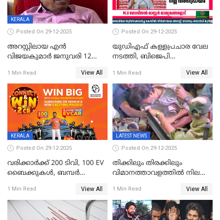
KERALA
Posted On 29-12-2025
Posted On 29-12-2025
അറസ്റ്റിലായ എൻ
യുഡിഎഫ് കള്ളപ്രചാര വേല
വിജയകുമാർ ജനുവരി 12
നടത്തി, ബിജെപി
വരെ റിമാൻഡിൽ;
ഹിന്ദുവർഗീയത പ്രചരിപ്പിച്ചു,
View All
View All
1 Min Read
1 Min Read
ജാമ്യാപേക്ഷ ഈ മാസം 31ന്
ശബരിമല അത്ര
പരിഗണിക്കും
തിരിച്ചടിയായില്ല,സർക്കാരിനെക്കുറ
ജനങ്ങൾക്ക് മികച്ച
അഭിപ്രായം, എല്‍ഡിഎഫ്
അധികാരം നിലനിര്‍ത്തും,
ലോക്സഭ
തെരഞ്ഞെടുപ്പിനേക്കാൾ 17
KERALA
LATEST NEWS
ലക്ഷം വോട്ട് ലഭിച്ചു
Posted On 29-12-2025
Posted On 29-12-2025
വരിക്കാർക്ക് 200 ടിവി, 100 EV
തിക്കിലും തിരക്കിലും
ബൈക്കുകൾ, ബമ്പർ
വിമാനത്താവളത്തില്‍ നിലത്ത്
സമ്മാനമായി EV കാർ
വീണ് വിജയ്
View All
View All
1 Min Read
1 Min Read
ഉൾപ്പെടെ 2 കോടി രൂപയുടെ
സമ്മാനങ്ങളുമായി
കേരളവിഷൻ ബ്രോഡ്ബാൻഡ്