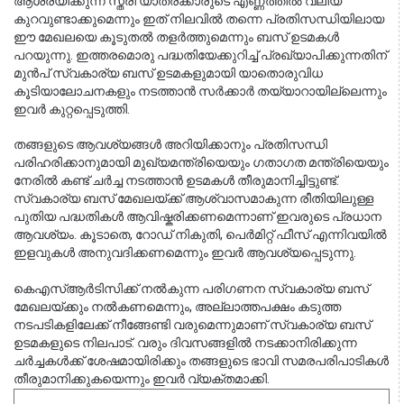
ആശ്രയിക്കുന്ന സ്ത്രീ യാത്രക്കാരുടെ എണ്ണത്തിൽ വലിയ 
കുറവുണ്ടാക്കുമെന്നും ഇത് നിലവിൽ തന്നെ പ്രതിസന്ധിയിലായ 
ഈ മേഖലയെ കൂടുതൽ തളർത്തുമെന്നും ബസ് ഉടമകൾ 
പറയുന്നു. ഇത്തരമൊരു പദ്ധതിയേക്കുറിച്ച് പ്രഖ്യാപിക്കുന്നതിന് 
മുൻപ് സ്വകാര്യ ബസ് ഉടമകളുമായി യാതൊരുവിധ 
കൂടിയാലോചനകളും നടത്താൻ സർക്കാർ തയ്യാറായില്ലെന്നും 
ഇവർ കുറ്റപ്പെടുത്തി.
തങ്ങളുടെ ആവശ്യങ്ങൾ അറിയിക്കാനും പ്രതിസന്ധി 
പരിഹരിക്കാനുമായി മുഖ്യമന്ത്രിയെയും ഗതാഗത മന്ത്രിയെയും 
നേരിൽ കണ്ട് ചർച്ച നടത്താൻ ഉടമകൾ തീരുമാനിച്ചിട്ടുണ്ട്. 
സ്വകാര്യ ബസ് മേഖലയ്ക്ക് ആശ്വാസമാകുന്ന രീതിയിലുള്ള 
പുതിയ പദ്ധതികൾ ആവിഷ്കരിക്കണമെന്നാണ് ഇവരുടെ പ്രധാന 
ആവശ്യം. കൂടാതെ, റോഡ് നികുതി, പെർമിറ്റ് ഫീസ് എന്നിവയിൽ 
ഇളവുകൾ അനുവദിക്കണമെന്നും ഇവർ ആവശ്യപ്പെടുന്നു.
കെഎസ്ആർടിസിക്ക് നൽകുന്ന പരിഗണന സ്വകാര്യ ബസ് 
മേഖലയ്ക്കും നൽകണമെന്നും, അല്ലാത്തപക്ഷം കടുത്ത 
നടപടികളിലേക്ക് നീങ്ങേണ്ടി വരുമെന്നുമാണ് സ്വകാര്യ ബസ് 
ഉടമകളുടെ നിലപാട്. വരും ദിവസങ്ങളിൽ നടക്കാനിരിക്കുന്ന 
ചർച്ചകൾക്ക് ശേഷമായിരിക്കും തങ്ങളുടെ ഭാവി സമരപരിപാടികൾ 
തീരുമാനിക്കുകയെന്നും ഇവർ വ്യക്തമാക്കി.