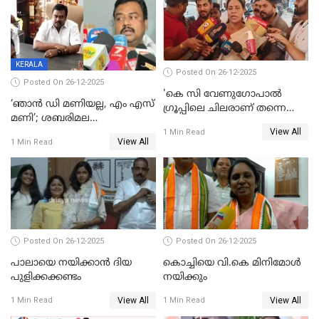
തീർത്തത് 333 കോടിയുടെ
മദ്യം
KERALA
Posted On 26-12-2025
Posted On 26-12-2025
'കെ സി വേണുഗോപാല്‍
‘ഞാൻ ഡി മണിയല്ല, എം എസ്
ഗ്രൂപ്പിലെ ചിലരാണ് തന്നെ
മണി’; ശബരിമല
തഴഞ്ഞത്'; ലാലി ജെയിംസ്
View All
സ്വർണക്കവർച്ചയുമായി ഒരു
1 Min Read
View All
1 Min Read
ബന്ധവും ഇല്ലെന്ന് എസ്ഐടി
ചോദ്യം ചെയ്ത ദിണ്ടിഗലിലെ
വ്യവസായി
Posted On 26-12-2025
Posted On 26-12-2025
പാലായെ നയിക്കാന്‍ ദിയ
കൊച്ചിയെ വി.കെ മിനിമോള്‍
പുളിക്കക്കണ്ടം
നയിക്കും
View All
View All
1 Min Read
1 Min Read