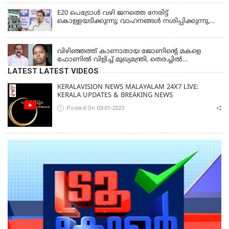
E20 പെട്രോൾ വഴി ജനത്തെ നേരിട്ട്
കൊള്ളയടിക്കുന്നു; വാഹനങ്ങൾ നശിപ്പിക്കുന്നു,
ജീവിതങ്ങൾ നശിപ്പിക്കുന്നുവെന്നും രാഹുൽ ഗാന്ധി
KERALA
വിഴിഞ്ഞത്ത് കാണാതായ ജോണിന്റെ മകളെ
ഫോണിൽ വിളിച്ച് മുഖ്യമന്ത്രി, തെരച്ചിൽ
ഊർജിതമാക്കുമെന്ന് ഉറപ്പ് നൽകി; മന്ത്രി സിപി
LATEST LATEST VIDEOS
ജോൺ അഞ്ചുതെങ്ങിൽ; കടലിൽ
പോകുന്നവരെയും ഉൾപ്പെടുത്തി നാളെ ഊർജിത
KERALAVISION NEWS MALAYALAM 24X7 LIVE:
തെരച്ചിൽ
KERALA UPDATES & BREAKING NEWS
Posted On 03-01-2023