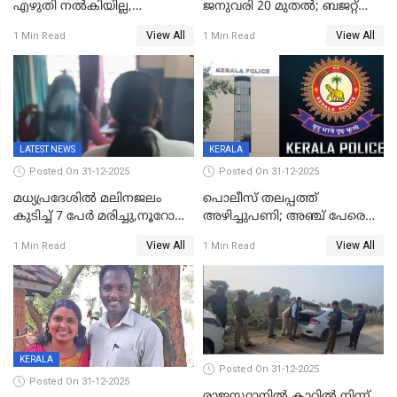
എഴുതി നൽകിയില്ല,
ജനുവരി 20 മുതല്‍; ബജറ്റ്
ജനങ്ങളെ
അവതരണം അവസാനവാരം;
View All
View All
1 Min Read
1 Min Read
തെറ്റിദ്ധരിപ്പിക്കരുത്,
മന്ത്രിസഭാ
സാങ്കൽപ്പിക കഥകൾ
യോഗതീരുമാനങ്ങൾ
പ്രചരിപ്പിക്കുന്നുവെന്നും
കടകംപള്ളി സുരേന്ദ്രൻ
LATEST NEWS
KERALA
Posted On 31-12-2025
Posted On 31-12-2025
മധ്യപ്രദേശിൽ മലിനജലം
പൊലീസ് തലപ്പത്ത്
കുടിച്ച് 7 പേർ മരിച്ചു,നൂറോളം
അഴിച്ചുപണി; അഞ്ച് പേരെ
പേർ ഗുരുതരാവസ്ഥയിൽ
ഐജി റാങ്കിലേക്ക്
View All
View All
1 Min Read
1 Min Read
ഉയർത്തി,അജിതാ ബീഗം
ക്രൈംബ്രാഞ്ച് ഐജി,
എസ്.ശ്യാംസുന്ദർ
ഇന്റലിജൻസ് ഐജി
KERALA
Posted On 31-12-2025
Posted On 31-12-2025
രാജസ്ഥാനിൽ കാറിൽ നിന്ന്