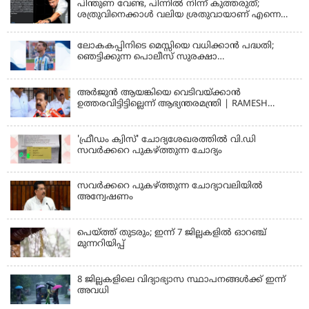
പിന്തുണ വേണ്ട, പിന്നില്‍ നിന്ന് കുത്തരുത്;
ശത്രുവിനെക്കാള്‍ വലിയ ശ്രതുവായാണ് എന്നെ
കണ്ടത്; എം വി ജയരാജനെതിരെ അര്‍ജുന്‍
ആയങ്കി
ലോകകപ്പിനിടെ മെസ്സിയെ വധിക്കാൻ പദ്ധതി;
ഞെട്ടിക്കുന്ന പൊലീസ് സുരക്ഷാ
രേഖകള്‍;ആറായിരത്തിലധികം ഭീഷണി
സന്ദേശങ്ങൾ ലഭിച്ചെന്ന് ഫ്രഞ്ച് റഫറി
അര്‍ജുന്‍ ആയങ്കിയെ വെടിവയ്ക്കാന്‍
ഉത്തരവിട്ടിട്ടില്ലെന്ന് ആഭ്യന്തരമന്ത്രി | RAMESH
CHENNITHALA
'ഫ്രീഡം ക്വിസ്' ചോദ്യശേഖരത്തില്‍ വി.ഡി
സവര്‍ക്കറെ പുകഴ്ത്തുന്ന ചോദ്യം
സവര്‍ക്കറെ പുകഴ്ത്തുന്ന ചോദ്യാവലിയില്‍
അന്വേഷണം
പെയ്ത്ത് തുടരും; ഇന്ന് 7 ജില്ലകളില്‍ ഓറഞ്ച്
മുന്നറിയിപ്പ്
8 ജില്ലകളിലെ വിദ്യാഭ്യാസ സ്ഥാപനങ്ങള്‍ക്ക് ഇന്ന്
അവധി