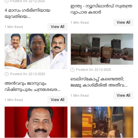
Posted On 22-12-2025
ഇന്ത്യ - ന്യൂസിലാൻഡ് സ്വതന്ത്ര
4 മാസം ഗർഭിണിയായ
വ്യാപാര കരാർ
യുവതിയെ
View All
വെട്ടിക്കൊലപ്പെടുത്തി
1 Min Read
View All
1 Min Read
പിതാവും സഹോദരനും;
ദുരഭിമാനക്കൊലയിൽ
നടുങ്ങി കർണാടക
Posted On 22-12-2025
Posted On 22-12-2025
ടെലിസ്‌കോപ്പ് കണ്ടെത്തി;
അൻവറും ജാനുവും
ജമ്മു കാശ്മീരില്‍ അതീവ
വിഷ്ണുപുരം ചന്ദ്രശേഖരന്റെ
ജാഗ്രത നിര്‍ദ്ദേശം
View All
പാർട്ടിയും UDF
1 Min Read
View All
1 Min Read
അസോസിയേറ്റ് അംഗങ്ങൾ;
അസോസിയേറ്റ്
അംഗമാകാനില്ലെന്നും
UDFലേക്കില്ലെന്നും
വിഷ്ണുപുരം ചന്ദ്രശേഖരൻ