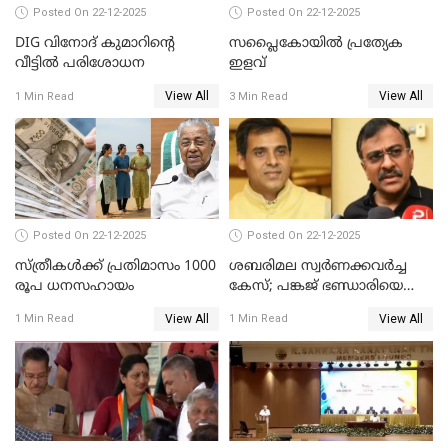
Posted On 22-12-2025
Posted On 22-12-2025
DIG വിനോദ് കുമാറിന്റെ
സപ്ലൈകോയിൽ പ്രത്യേക
വീട്ടില്‍ പരിശോധന
ഇളവ്
View All
View All
1 Min Read
3 Min Read
Posted On 22-12-2025
Posted On 22-12-2025
സ്ത്രീകള്‍ക്ക് പ്രതിമാസം 1000
ശബരിമല സ്വര്‍ണക്കവര്‍ച്ച
രൂപ ധനസഹായം
കേസ്; പങ്കജ് ഭണ്ഡാരിയെയും
ഗോവര്‍ധനെയും കസ്റ്റഡിയില്‍
View All
View All
1 Min Read
1 Min Read
വാങ്ങാന്‍ SIT