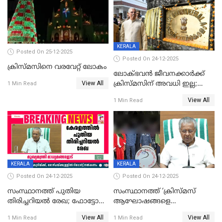
KERALA
Posted On 25-12-2025
Posted On 24-12-2025
ക്രിസ്മസിനെ വരവേറ്റ് ലോകം
ലോക്ഭവൻ ജീവനക്കാർക്ക്
View All
ക്രിസ്മസിന് അവധി ഇല്ല;
1 Min Read
ഹാജരാവാൻ ഉത്തരവ്
View All
1 Min Read
KERALA
KERALA
Posted On 24-12-2025
Posted On 24-12-2025
സംസ്ഥാനത്ത് പുതിയ
സംസ്ഥാനത്ത് ‘ക്രിസ്മസ്
തിരിച്ചറിയല്‍ രേഖ; ഫോട്ടോ
ആഘോഷങ്ങളെ
പതിപ്പിച്ച നേറ്റിവിറ്റി കാര്‍ഡ്
കടന്നാക്രമിയ്ക്കുന്നു; എല്ലാ
View All
View All
1 Min Read
1 Min Read
നല്‍കുമെന്ന് മുഖ്യമന്ത്രി; SIR
ആക്രമണങ്ങൾക്കും പിന്നിലും