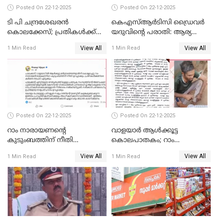
Posted On 22-12-2025
Posted On 22-12-2025
ടി പി ചന്ദ്രശേഖരന്‍
കെഎസ്ആർടിസി ഡ്രൈവർ
കൊലക്കേസ്; പ്രതികള്‍ക്ക്
യദുവിന്റെ പരാതി: ആര്യ
വീണ്ടും പരോള്‍
രാജേന്ദ്രനും സച്ചിൻ ദേവിനും
View All
View All
1 Min Read
1 Min Read
കോടതി നോട്ടീസ്
Posted On 22-12-2025
Posted On 22-12-2025
റാം നാരായണന്റെ
വാളയാർ ആൾക്കൂട്ട
കുടുംബത്തിന് നീതി
കൊലപാതകം; റാം
ഉറപ്പാക്കും; പിണറായി
നാരായണൻ നേരിട്ടത് ക്രൂര
View All
View All
1 Min Read
1 Min Read
വിജയന്‍
പീഡനം