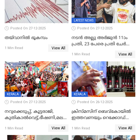
കണക്ട്&വിൻ
LATEST NEWS
Posted On 27-12-2025
Posted On 27-12-2025
തയ്‌വാനിൽ ഭൂകമ്പം
നടൻ അല്ലു അർജുൻ 11ാം
പ്രതി, 23 പേരെ പ്രതി ചേർത്ത്
View All
1 Min Read
കുറ്റപത്രം സമർപ്പിച്ചു
View All
1 Min Read
KERALA
KERALA
Posted On 27-12-2025
Posted On 26-12-2025
നറുക്കെടുപ്പ്, കൂട്ടരാജി,
ക്രിസ്മസിന് ബെവ്‌കോയിൽ
കുതികാൽവെട്ട്,ഭീഷണി,മലബാറിലാകട്ടെ
ഇത്തവണയും റെക്കോഡ്
ട്വിസ്റ്റോട് ട്വിസ്റ്റും; അടിമുടി
വിൽപ്പന;കഴിഞ്ഞവർഷത്തേക്ക
View All
View All
1 Min Read
1 Min Read
നാടകീയമായി പഞ്ചായത്ത്
53 കോടി രൂപയുടെ അധിക
പ്രസിഡന്‍റ് തെരഞ്ഞെടുപ്പ്
വിൽപ്പന; മലയാളി കുടിച്ചു