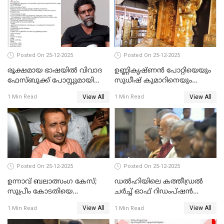
Posted On 25-12-2025
Posted On 25-12-2025
രൂക്ഷമായ ഭാഷയിൽ വിവാദ
ഉണ്ണികൃഷ്ണന്‍ പോറ്റിയെയും
ഫേസ്ബുക്ക് പോസ്റ്റുമായി
സുധീഷ് കുമാറിനെയും
നടൻ വിനായകൻ
വീണ്ടും ചോദ്യം ചെയ്ത് SIT
View All
View All
1 Min Read
1 Min Read
Posted On 25-12-2025
Posted On 25-12-2025
ഉന്നാവ് ബലാത്സംഗ കേസ്;
ഡൽഹിയിലെ കത്തീഡ്രൽ
സുപ്രീം കോടതിയെ
ചർച്ച് ഓഫ് റിഡംപ്ഷൻ
സമീപിക്കാനൊരുങ്ങി
സന്ദർശിച്ച് പ്രധാനമന്ത്രി
View All
View All
1 Min Read
1 Min Read
അതിജീവിത