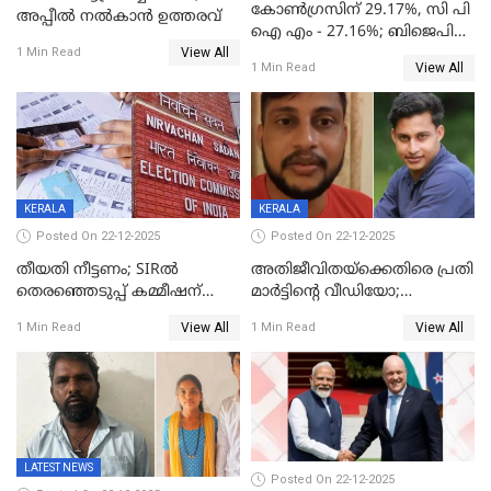
കോൺഗ്രസിന് 29.17%, സി പി
അപ്പീൽ നൽകാൻ ഉത്തരവ്
ഐ എം - 27.16%; ബിജെപി
View All
20% കടന്നത്
1 Min Read
View All
1 Min Read
തിരുവനന്തപുരത്ത് മാത്രം,
തദ്ദേശത്തിലെ യഥാർത്ഥ
കണക്ക് പുറത്ത്
KERALA
KERALA
Posted On 22-12-2025
Posted On 22-12-2025
തീയതി നീട്ടണം; SIRൽ
അതിജീവിതയ്‌ക്കെതിരെ പ്രതി
തെരഞ്ഞെടുപ്പ് കമ്മീഷന്
മാർട്ടിന്റെ വീഡിയോ;
കത്തയച്ച് കേരളം
പ്രചരിപ്പിച്ച മൂന്നുപേർ
View All
View All
1 Min Read
1 Min Read
അറസ്റ്റിൽ; നൂറോളം
സൈറ്റുകളിൽ നിന്നും
വിഡിയോ നീക്കം ചെയ്യാനും
പൊലീസ്
LATEST NEWS
Posted On 22-12-2025