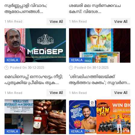
സ്വർണ്ണപ്പാളി വിവാദം;
ശബരി മല സ്വർണക്കവച
ആരോപണങ്ങൾ
കേസ്: വിദേശ
അവസാനിക്കുന്നില്ല
വ്യവസായിയുടെ ആരോപണം
View All
View All
1 Min Read
1 Min Read
നിഷേധിച്ച് ഡി മണി
KERALA
KERALA
Posted On 30-12-2025
Posted On 30-12-2025
മെഡിസെപ്പ് ഒന്നാംഘട്ടം നീട്ടി;
'ശിവലിംഗത്തിലേയ്ക്ക്
പുതുക്കിയ പ്രീമിയം തുക
ആര്‍ത്തവ രക്തം'; സുവര്‍ണ
ഈടാക്കുക ജനുവരി 31
കേരളം ലോട്ടറിയിലെ
View All
View All
1 Min Read
1 Min Read
മുതൽ
ചിത്രത്തിനെതിരെ ഹിന്ദു
ഐക്യവേദി പരാതി നൽകി
KERALA
KERALA