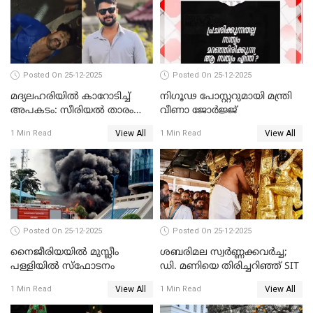
Posted On 25-12-2025
Posted On 25-12-2025
മദ്യലഹരിയിൽ കാറോടിച്ച്
നിഗൂഢ പോസ്റ്ററുമായി മന്ത്രി
അപകടം: സീരിയൽ താരം
വീണാ ജോർജ്ജ്
സിദ്ധാർത്ഥ് പ്രഭുവിനെതിരെ
View All
View All
1 Min Read
1 Min Read
കേസെടുത്തു
Posted On 25-12-2025
Posted On 25-12-2025
നൈജീരിയയിൽ മുസ്ലീം
ശബരിമല സ്വര്‍ണ്ണക്കവര്‍ച്ച;
പള്ളിയില്‍ സ്‌ഫോടനം
ഡി. മണിയെ തിരിച്ചറിഞ്ഞ് SIT
View All
View All
1 Min Read
1 Min Read