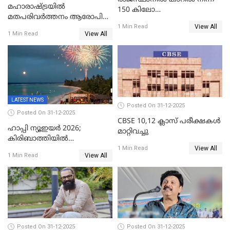
മഹാരാഷ്ട്രയിൽ
150 കിലോ
മതപരിവർത്തനം ആരോപിച്ചു
സ്ഫോടകവസ്തുക്കൾ
View All
അറസ്റ്റിലായ മലയാളി
1 Min Read
പിടികൂടി
View All
1 Min Read
വൈദികനും ഭാര്യയ്ക്കും
ഉൾപ്പെടെ 11പേർക്കും ജാമ്യം
LATEST NEWS
Posted On 31-12-2025
Posted On 31-12-2025
CBSE 10,12 ക്ലാസ് പരീക്ഷകള്‍
ഹാപ്പി ന്യൂഇയർ 2026;
മാറ്റിവച്ചു
കിരിബാത്തിയിൽ
View All
പുതുവർഷമെത്തി
1 Min Read
View All
1 Min Read
Posted On 31-12-2025
Posted On 31-12-2025