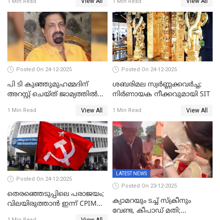
View All
View All
1 Min Read
1 Min Read
കോൺഗ്രസ്
Posted On 24-12-2025
Posted On 24-12-2025
പി ടി കുഞ്ഞുമുഹമ്മദിന്
ശബരിമല സ്വര്‍ണ്ണക്കവര്‍ച്ച;
അറസ്റ്റ് ചെയ്ത് ജാമ്യത്തില്‍
നിർണായക നീക്കവുമായി SIT
വിട്ടു
View All
View All
1 Min Read
1 Min Read
LATEST NEWS
Posted On 24-12-2025
Posted On 23-12-2025
തെരഞ്ഞെടുപ്പിലെ പരാജയം;
ക്യാമറയും ടച്ച് സ്ക്രീനും
വിലയിരുത്താന്‍ ഇന്ന് CPIM
വേണ്ട, കീപാഡ് മതി;
യോഗം
View All
1 Min Read