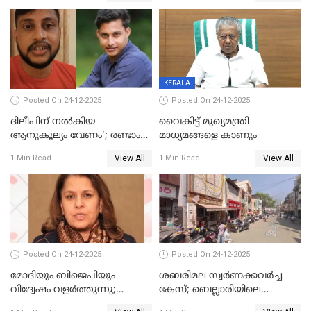
ഹെല്‍പ് ഡസ്‌കുകള്‍
സംഘപരിവാർ’; മുഖ്യമന്ത്രി
ആരംഭിക്കാന്‍ മന്ത്രിസഭാ
യോഗ തീരുമാനം
KERALA
Posted On 24-12-2025
Posted On 24-12-2025
ദിലീപിന് നല്‍കിയ
വൈകിട്ട് മുഖ്യമന്ത്രി
ആനുകൂല്യം വേണം'; രണ്ടാം
മാധ്യമങ്ങളെ കാണും
പ്രതി മാര്‍ട്ടിന്‍
View All
View All
1 Min Read
1 Min Read
ഹൈക്കോടതിയില്‍
Posted On 24-12-2025
Posted On 24-12-2025
മോദിയും ബിജെപിയും
ശബരിമല സ്വര്‍ണക്കവര്‍ച്ച
വിദ്വേഷം വളർത്തുന്നു;
കേസ്; ബെല്ലാരിയിലെ
പ്രതിഷേധവിമായി
ജ്വല്ലറിയില്‍ പരിശോധന