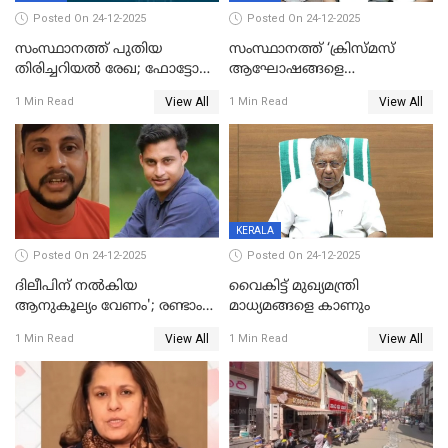
Posted On 24-12-2025
Posted On 24-12-2025
സംസ്ഥാനത്ത് പുതിയ
സംസ്ഥാനത്ത് ‘ക്രിസ്മസ്
തിരിച്ചറിയല്‍ രേഖ; ഫോട്ടോ
ആഘോഷങ്ങളെ
പതിപ്പിച്ച നേറ്റിവിറ്റി കാര്‍ഡ്
കടന്നാക്രമിയ്ക്കുന്നു; എല്ലാ
View All
View All
1 Min Read
1 Min Read
നല്‍കുമെന്ന് മുഖ്യമന്ത്രി; SIR
ആക്രമണങ്ങൾക്കും പിന്നിലും
ഹെല്‍പ് ഡസ്‌കുകള്‍
സംഘപരിവാർ’; മുഖ്യമന്ത്രി
ആരംഭിക്കാന്‍ മന്ത്രിസഭാ
യോഗ തീരുമാനം
KERALA
Posted On 24-12-2025
Posted On 24-12-2025
ദിലീപിന് നല്‍കിയ
വൈകിട്ട് മുഖ്യമന്ത്രി
ആനുകൂല്യം വേണം'; രണ്ടാം
മാധ്യമങ്ങളെ കാണും
പ്രതി മാര്‍ട്ടിന്‍
View All
View All
1 Min Read
1 Min Read
ഹൈക്കോടതിയില്‍