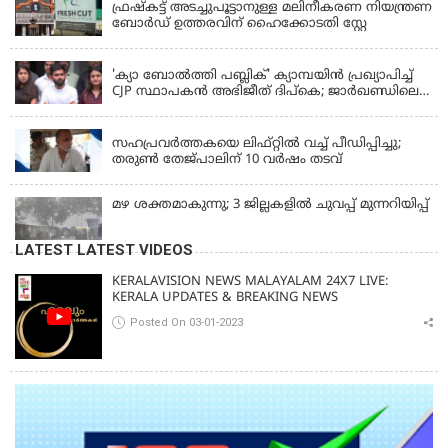
ഫ്രഷ്‌കട്ട് അടച്ചുപൂട്ടാനുള്ള മലിനീകരണ നിയന്ത്രണ
ബോർഡ് ഉത്തരവിന് ഹൈക്കോടതി സ്റ്റേ
KERALA
'ക്യാ ബോൽത്തി പബ്ലിക്' ക്യാമ്പയിൻ പ്രഖ്യാപിച്ച്
CJP സ്ഥാപകൻ അഭിജീത് ദിപ്കെ; ജാർഖണ്ഡിലെ
വിദ്യാർത്ഥി പ്രക്ഷോഭത്തിലും മറുപടി
LATEST NEWS
സഹപ്രവർത്തകയെ ലിഫ്റ്റിൽ വച്ച് പീഡിപ്പിച്ചു;
തരുൺ തേജ്‌പാലിന് 10 വർഷം തടവ്
മഴ ശക്തമാകുന്നു; 3 ജില്ലകളിൽ ചുവപ്പ് മുന്നറിയിപ്പ്
LATEST LATEST VIDEOS
KERALAVISION NEWS MALAYALAM 24X7 LIVE:
KERALA UPDATES & BREAKING NEWS
Posted On 03-01-2023