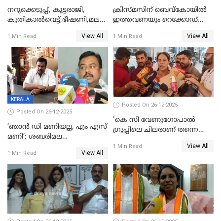
നറുക്കെടുപ്പ്, കൂട്ടരാജി,
ക്രിസ്മസിന് ബെവ്‌കോയിൽ
കുതികാൽവെട്ട്,ഭീഷണി,മലബാറിലാകട്ടെ
ഇത്തവണയും റെക്കോഡ്
ട്വിസ്റ്റോട് ട്വിസ്റ്റും; അടിമുടി
വിൽപ്പന;കഴിഞ്ഞവർഷത്തേക്ക
View All
View All
1 Min Read
1 Min Read
നാടകീയമായി പഞ്ചായത്ത്
53 കോടി രൂപയുടെ അധിക
പ്രസിഡന്‍റ് തെരഞ്ഞെടുപ്പ്
വിൽപ്പന; മലയാളി കുടിച്ചു
തീർത്തത് 333 കോടിയുടെ
മദ്യം
KERALA
Posted On 26-12-2025
Posted On 26-12-2025
'കെ സി വേണുഗോപാല്‍
‘ഞാൻ ഡി മണിയല്ല, എം എസ്
ഗ്രൂപ്പിലെ ചിലരാണ് തന്നെ
മണി’; ശബരിമല
തഴഞ്ഞത്'; ലാലി ജെയിംസ്
View All
സ്വർണക്കവർച്ചയുമായി ഒരു
1 Min Read
View All
1 Min Read
ബന്ധവും ഇല്ലെന്ന് എസ്ഐടി
ചോദ്യം ചെയ്ത ദിണ്ടിഗലിലെ
വ്യവസായി