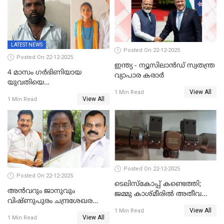
വിഡിയോ നീക്കം ചെയ്യാനും
പൊലീസ്
LATEST NEWS
Posted On 22-12-2025
Posted On 22-12-2025
ഇന്ത്യ - ന്യൂസിലാൻഡ് സ്വതന്ത്ര
4 മാസം ഗർഭിണിയായ
വ്യാപാര കരാർ
യുവതിയെ
View All
വെട്ടിക്കൊലപ്പെടുത്തി
1 Min Read
View All
1 Min Read
പിതാവും സഹോദരനും;
ദുരഭിമാനക്കൊലയിൽ
നടുങ്ങി കർണാടക
Posted On 22-12-2025
Posted On 22-12-2025
ടെലിസ്‌കോപ്പ് കണ്ടെത്തി;
അൻവറും ജാനുവും
ജമ്മു കാശ്മീരില്‍ അതീവ
വിഷ്ണുപുരം ചന്ദ്രശേഖരന്റെ
ജാഗ്രത നിര്‍ദ്ദേശം
View All
പാർട്ടിയും UDF
1 Min Read
View All
1 Min Read
അസോസിയേറ്റ് അംഗങ്ങൾ;