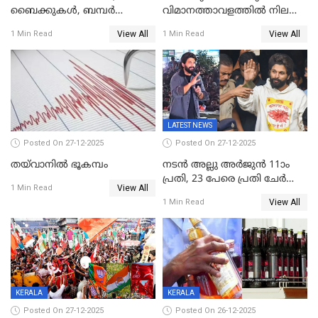
ബൈക്കുകൾ, ബമ്പർ
വിമാനത്താവളത്തില്‍ നിലത്ത്
സമ്മാനമായി EV കാർ
വീണ് വിജയ്
View All
View All
1 Min Read
1 Min Read
ഉൾപ്പെടെ 2 കോടി രൂപയുടെ
സമ്മാനങ്ങളുമായി
കേരളവിഷൻ ബ്രോഡ്ബാൻഡ്
കണക്ട്&വിൻ
LATEST NEWS
Posted On 27-12-2025
Posted On 27-12-2025
തയ്‌വാനിൽ ഭൂകമ്പം
നടൻ അല്ലു അർജുൻ 11ാം
പ്രതി, 23 പേരെ പ്രതി ചേർത്ത്
View All
1 Min Read
കുറ്റപത്രം സമർപ്പിച്ചു
View All
1 Min Read
KERALA
KERALA
Posted On 27-12-2025
Posted On 26-12-2025