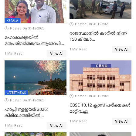
ഇന്റലിജൻസ് ഐജി
KERALA
Posted On 31-12-2025
Posted On 31-12-2025
രാജസ്ഥാനിൽ കാറിൽ നിന്ന്
മഹാരാഷ്ട്രയിൽ
150 കിലോ
മതപരിവർത്തനം ആരോപിച്ചു
സ്ഫോടകവസ്തുക്കൾ
View All
അറസ്റ്റിലായ മലയാളി
1 Min Read
പിടികൂടി
View All
1 Min Read
വൈദികനും ഭാര്യയ്ക്കും
ഉൾപ്പെടെ 11പേർക്കും ജാമ്യം
LATEST NEWS
Posted On 31-12-2025
Posted On 31-12-2025
CBSE 10,12 ക്ലാസ് പരീക്ഷകള്‍
ഹാപ്പി ന്യൂഇയർ 2026;
മാറ്റിവച്ചു
കിരിബാത്തിയിൽ
View All
പുതുവർഷമെത്തി
1 Min Read
View All
1 Min Read