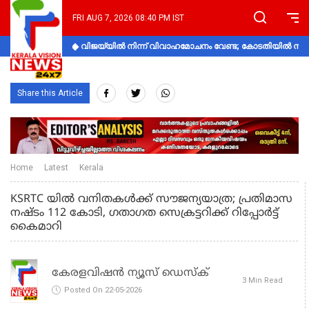
FRI AUG 7, 2026 08:40 PM IST
വിജയ്‌യിൽ നിന്ന് വിവാഹമോചനം വേണ്ട; കോടതിയിൽ നിലപാ
Share this Article
Home
Latest
Kerala
KSRTC യിൽ വനിതകൾക്ക് സൗജന്യയാത്ര; പ്രതിമാസ
നഷ്ടം 112 കോടി, ഗതാഗത സെക്രട്ടറിക്ക് റിപ്പോർട്ട്
കൈമാറി
കേരളവിഷൻ ന്യൂസ് ഡെസ്‌ക്
3 Min Read
Posted On 22-05-2026