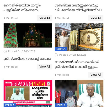
നൈജീരിയയിൽ മുസ്ലീം
ശബരിമല സ്വര്‍ണ്ണക്കവര്‍ച്ച;
പള്ളിയില്‍ സ്‌ഫോടനം
ഡി. മണിയെ തിരിച്ചറിഞ്ഞ് SIT
View All
View All
1 Min Read
1 Min Read
KERALA
Posted On 25-12-2025
Posted On 24-12-2025
ക്രിസ്മസിനെ വരവേറ്റ് ലോകം
ലോക്ഭവൻ ജീവനക്കാർക്ക്
View All
ക്രിസ്മസിന് അവധി ഇല്ല;
1 Min Read
ഹാജരാവാൻ ഉത്തരവ്
View All
1 Min Read
KERALA
KERALA