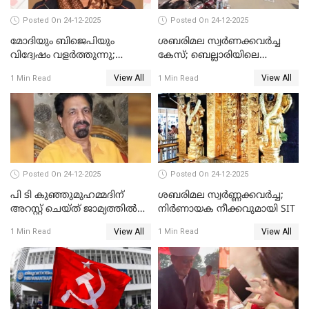
Posted On 24-12-2025
Posted On 24-12-2025
മോദിയും ബിജെപിയും
ശബരിമല സ്വര്‍ണക്കവര്‍ച്ച
വിദ്വേഷം വളർത്തുന്നു;
കേസ്; ബെല്ലാരിയിലെ
പ്രതിഷേധവിമായി
ജ്വല്ലറിയില്‍ പരിശോധന
View All
View All
1 Min Read
1 Min Read
കോൺഗ്രസ്
Posted On 24-12-2025
Posted On 24-12-2025
പി ടി കുഞ്ഞുമുഹമ്മദിന്
ശബരിമല സ്വര്‍ണ്ണക്കവര്‍ച്ച;
അറസ്റ്റ് ചെയ്ത് ജാമ്യത്തില്‍
നിർണായക നീക്കവുമായി SIT
വിട്ടു
View All
View All
1 Min Read
1 Min Read