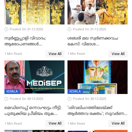
Posted On 31-12-2025
Posted On 31-12-2025
സ്വർണ്ണപ്പാളി വിവാദം;
ശബരി മല സ്വർണക്കവച
ആരോപണങ്ങൾ
കേസ്: വിദേശ
അവസാനിക്കുന്നില്ല
വ്യവസായിയുടെ ആരോപണം
View All
View All
1 Min Read
1 Min Read
നിഷേധിച്ച് ഡി മണി
KERALA
KERALA
Posted On 30-12-2025
Posted On 30-12-2025
മെഡിസെപ്പ് ഒന്നാംഘട്ടം നീട്ടി;
'ശിവലിംഗത്തിലേയ്ക്ക്
പുതുക്കിയ പ്രീമിയം തുക
ആര്‍ത്തവ രക്തം'; സുവര്‍ണ
ഈടാക്കുക ജനുവരി 31
കേരളം ലോട്ടറിയിലെ
View All
View All
1 Min Read
1 Min Read
മുതൽ
ചിത്രത്തിനെതിരെ ഹിന്ദു
ഐക്യവേദി പരാതി നൽകി