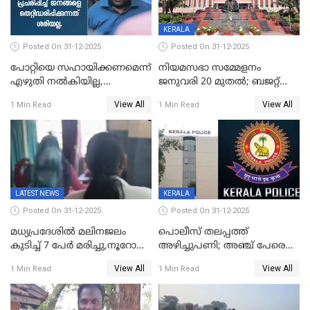
KERALA
Posted On 31-12-2025
Posted On 31-12-2025
പോറ്റിയെ സഹായിക്കണമെന്ന്
നിയമസഭാ സമ്മേളനം
എഴുതി നൽകിയില്ല,
ജനുവരി 20 മുതല്‍; ബജറ്റ്
ജനങ്ങളെ
അവതരണം അവസാനവാരം;
View All
View All
1 Min Read
1 Min Read
തെറ്റിദ്ധരിപ്പിക്കരുത്,
മന്ത്രിസഭാ
സാങ്കൽപ്പിക കഥകൾ
യോഗതീരുമാനങ്ങൾ
പ്രചരിപ്പിക്കുന്നുവെന്നും
കടകംപള്ളി സുരേന്ദ്രൻ
LATEST NEWS
KERALA
Posted On 31-12-2025
Posted On 31-12-2025
മധ്യപ്രദേശിൽ മലിനജലം
പൊലീസ് തലപ്പത്ത്
കുടിച്ച് 7 പേർ മരിച്ചു,നൂറോളം
അഴിച്ചുപണി; അഞ്ച് പേരെ
പേർ ഗുരുതരാവസ്ഥയിൽ
ഐജി റാങ്കിലേക്ക്
View All
View All
1 Min Read
1 Min Read
ഉയർത്തി,അജിതാ ബീഗം
ക്രൈംബ്രാഞ്ച് ഐജി,
എസ്.ശ്യാംസുന്ദർ