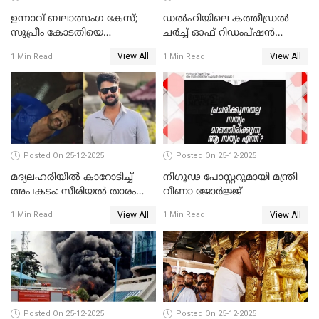
ഉന്നാവ് ബലാത്സംഗ കേസ്;
ഡൽഹിയിലെ കത്തീഡ്രൽ
സുപ്രീം കോടതിയെ
ചർച്ച് ഓഫ് റിഡംപ്ഷൻ
സമീപിക്കാനൊരുങ്ങി
സന്ദർശിച്ച് പ്രധാനമന്ത്രി
View All
View All
1 Min Read
1 Min Read
അതിജീവിത
Posted On 25-12-2025
Posted On 25-12-2025
മദ്യലഹരിയിൽ കാറോടിച്ച്
നിഗൂഢ പോസ്റ്ററുമായി മന്ത്രി
അപകടം: സീരിയൽ താരം
വീണാ ജോർജ്ജ്
സിദ്ധാർത്ഥ് പ്രഭുവിനെതിരെ
View All
View All
1 Min Read
1 Min Read
കേസെടുത്തു
Posted On 25-12-2025
Posted On 25-12-2025