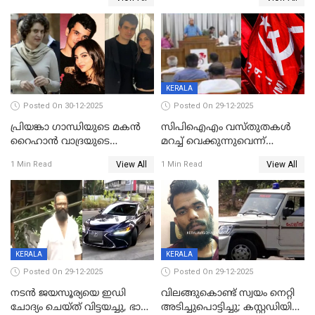
സന്നിധാനത്ത് വൻ
പ്രവര്‍ത്തനാനുമതി
ഭക്തജനത്തിരക്ക്
KERALA
Posted On 30-12-2025
Posted On 29-12-2025
പ്രിയങ്കാ ​ഗാന്ധിയുടെ മകൻ
സിപിഐഎം വസ്തുതകൾ
റൈഹാൻ വാദ്രയുടെ
മറച്ച് വെക്കുന്നുവെന്ന്
വിവാഹനിശ്ചയം
സിപിഐ, 'പത്മകുമാറിനെ
View All
View All
1 Min Read
1 Min Read
കഴിഞ്ഞതായി റിപ്പോർട്ട്
സംരക്ഷിച്ചത്
തിരിച്ചടിച്ചു',വെള്ളാപ്പള്ളിയെ
ന്യായീകരിക്കുന്നതിലും
CPIഎക്സിക്യൂട്ടീവിൽ
വിമർശനം
KERALA
KERALA
Posted On 29-12-2025
Posted On 29-12-2025
നടൻ ജയസൂര്യയെ ഇഡി
വിലങ്ങുകൊണ്ട് സ്വയം നെറ്റി
ചോദ്യം ചെയ്ത് വിട്ടയച്ചു, ഭാര്യ
അടിച്ചുപൊട്ടിച്ചു; കസ്റ്റഡിയിൽ