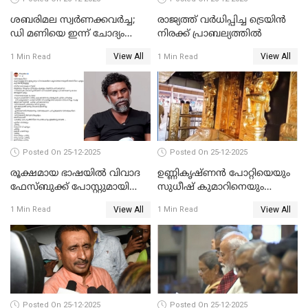
ശബരിമല സ്വര്‍ണക്കവര്‍ച്ച;
രാജ്യത്ത് വര്‍ധിപ്പിച്ച ട്രെയിന്‍
ഡി മണിയെ ഇന്ന് ചോദ്യം
നിരക്ക് പ്രാബല്യത്തില്‍
ചെയ്യും
View All
View All
1 Min Read
1 Min Read
Posted On 25-12-2025
Posted On 25-12-2025
രൂക്ഷമായ ഭാഷയിൽ വിവാദ
ഉണ്ണികൃഷ്ണന്‍ പോറ്റിയെയും
ഫേസ്ബുക്ക് പോസ്റ്റുമായി
സുധീഷ് കുമാറിനെയും
നടൻ വിനായകൻ
വീണ്ടും ചോദ്യം ചെയ്ത് SIT
View All
View All
1 Min Read
1 Min Read
Posted On 25-12-2025
Posted On 25-12-2025