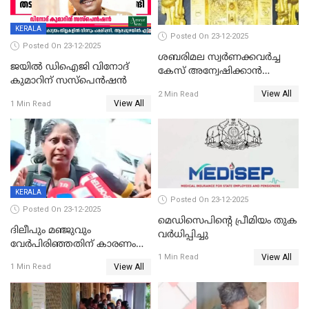
KERALA
Posted On 23-12-2025
Posted On 23-12-2025
ശബരിമല സ്വര്‍ണക്കവര്‍ച്ച
ജയിൽ ഡിഐജി വിനോദ്
കേസ് അന്വേഷിക്കാന്‍
കുമാറിന് സസ്പെൻഷൻ
തയ്യാറെന്ന് CBI
View All
2 Min Read
View All
1 Min Read
KERALA
Posted On 23-12-2025
Posted On 23-12-2025
മെഡിസെപിന്റെ പ്രീമിയം തുക
ദിലീപും മഞ്ജുവും
വർധിപ്പിച്ചു
വേർപിരിഞ്ഞതിന് കാരണം
View All
ദിലീപ് മഞ്ജുവിന് നൽകിയ ആ
1 Min Read
View All
1 Min Read
പഴയ മൊബൈലിൽ നിന്ന്
കണ്ടെത്തിയ ചാറ്റിൽ
നിന്നാണ്; എട്ടാം പ്രതിക്ക്