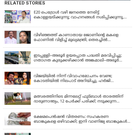
RELATED STORIES
E20 പെട്രോൾ വഴി ജനത്തെ നേരിട്ട്
കൊള്ളയടിക്കുന്നു; വാഹനങ്ങൾ നശിപ്പിക്കുന്നു,
ജീവിതങ്ങൾ നശിപ്പിക്കുന്നുവെന്നും രാഹുൽ ഗാന്ധി
KERALA
വിഴിഞ്ഞത്ത് കാണാതായ ജോണിന്റെ മകളെ
ഫോണിൽ വിളിച്ച് മുഖ്യമന്ത്രി, തെരച്ചിൽ
ഊർജിതമാക്കുമെന്ന് ഉറപ്പ് നൽകി; മന്ത്രി സിപി
KERALA
ജോൺ അഞ്ചുതെങ്ങിൽ; കടലിൽ
പോകുന്നവരെയും ഉൾപ്പെടുത്തി നാളെ ഊർജിത
ഇടപ്പള്ളി–അരൂർ ഉയരപ്പാത പദ്ധതി മരവിപ്പിച്ചു;
തെരച്ചിൽ
ഗതാഗത കുരുക്കഴിക്കാൻ അങ്കമാലി–അരൂർ
ബൈപാസ് പദ്ധതി വേഗത്തിലാക്കുമെന്ന് ഗഡ്കരി
LATEST NEWS
വിജയ്‌യിൽ നിന്ന് വിവാഹമോചനം വേണ്ട;
കോടതിയിൽ നിലപാട് അറിയിച്ചു, ഹർജി
പിൻവലിക്കുന്നെന്ന് സംഗീത
LATEST NEWS
മത്സരത്തിനിടെ മിന്നലേറ്റ് ഫുട്‌ബാൾ താരത്തിന്
ദാരുണാന്ത്യം, 12 പേർക്ക് പരിക്ക്; നടുക്കുന്ന
വീഡിയോ
KERALA
ക്ഷേമപെൻഷൻ വിതരണം: സഹകരണ
ബാങ്കുകളെ ഒഴിവാക്കി; ഇനി വാണിജ്യ ബാങ്കുകൾ
മാത്രം
KERALA