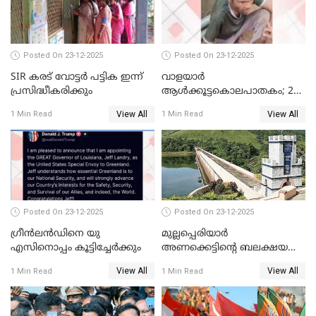
മോട്ടീവ് ഉണ്ടായിരുന്നെന്നും
അഡ്വ. ടി.ബി മിനി
Posted On 23-12-2025
Posted On 23-12-2025
SIR കരട് വോട്ടര്‍ പട്ടിക ഇന്ന്
വാളയാർ
പ്രസിദ്ധീകരിക്കും
ആൾക്കൂട്ടകൊലപാതകം; 2
പേർ കൂടി കസ്റ്റഡിയിൽ
View All
View All
1 Min Read
1 Min Read
Posted On 23-12-2025
Posted On 23-12-2025
ഗ്രീന്‍ലന്‍ഡിനെ യു
മുല്ലപ്പെരിയാര്‍
എസിനൊപ്പം കൂട്ടിച്ചേര്‍ക്കും
അണക്കെട്ടിന്റെ ബലക്ഷയ
നിര്‍ണയം; പരിശോധന ഇന്ന്
View All
View All
1 Min Read
1 Min Read
തുടങ്ങും