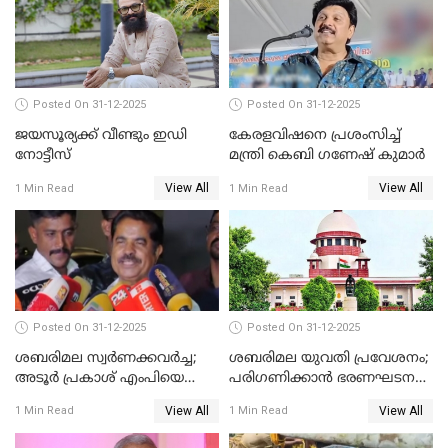
Posted On 31-12-2025
Posted On 31-12-2025
ജയസൂര്യക്ക് വീണ്ടും ഇഡി
കേരളവിഷനെ പ്രശംസിച്ച്
നോട്ടീസ്
മന്ത്രി കെബി ഗണേഷ് കുമാര്‍
View All
View All
1 Min Read
1 Min Read
Posted On 31-12-2025
Posted On 31-12-2025
ശബരിമല സ്വര്‍ണക്കവര്‍ച്ച;
ശബരിമല യുവതി പ്രവേശനം;
അടൂര്‍ പ്രകാശ് എംപിയെ
പരിഗണിക്കാന്‍ ഭരണഘടന
ചോദ്യം ചെയ്യാൻ SIT
ബെഞ്ച്
View All
View All
1 Min Read
1 Min Read