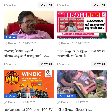
സരിതയുടെയും
എടുക്കുന്നതിനിടെ
View All
View All
1 Min Read
1 Min Read
മൊഴിയെടുത്തു
വധശ്രമക്കേസ് പ്രതി
വിലങ്ങുമായി രക്ഷപ്പെട്ടു;
വ്യാപക തെരച്ചിൽ
KERALA
Posted On 29-12-2025
Posted On 29-12-2025
അറസ്റ്റിലായ എൻ
യുഡിഎഫ് കള്ളപ്രചാര വേല
വിജയകുമാർ ജനുവരി 12
നടത്തി, ബിജെപി
വരെ റിമാൻഡിൽ;
ഹിന്ദുവർഗീയത പ്രചരിപ്പിച്ചു,
View All
View All
1 Min Read
1 Min Read
ജാമ്യാപേക്ഷ ഈ മാസം 31ന്
ശബരിമല അത്ര
പരിഗണിക്കും
തിരിച്ചടിയായില്ല,സർക്കാരിനെക്കുറ
ജനങ്ങൾക്ക് മികച്ച
അഭിപ്രായം, എല്‍ഡിഎഫ്
അധികാരം നിലനിര്‍ത്തും,
ലോക്സഭ
തെരഞ്ഞെടുപ്പിനേക്കാൾ 17
KERALA
LATEST NEWS
ലക്ഷം വോട്ട് ലഭിച്ചു
Posted On 29-12-2025
Posted On 29-12-2025
വരിക്കാർക്ക് 200 ടിവി, 100 EV
തിക്കിലും തിരക്കിലും