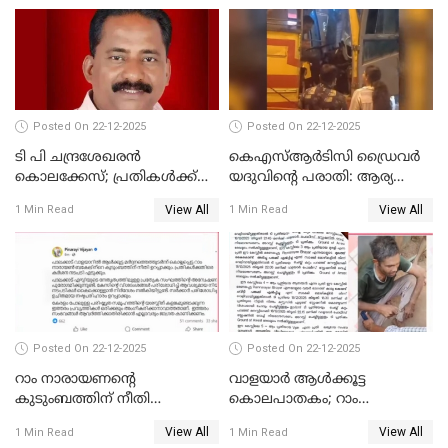
അസോസിയേറ്റ്
അംഗമാകാനില്ലെന്നും
UDFലേക്കില്ലെന്നും
വിഷ്ണുപുരം ചന്ദ്രശേഖരൻ
Posted On 22-12-2025
Posted On 22-12-2025
ടി പി ചന്ദ്രശേഖരന്‍
കെഎസ്ആർടിസി ഡ്രൈവർ
കൊലക്കേസ്; പ്രതികള്‍ക്ക്
യദുവിന്റെ പരാതി: ആര്യ
വീണ്ടും പരോള്‍
രാജേന്ദ്രനും സച്ചിൻ ദേവിനും
View All
View All
1 Min Read
1 Min Read
കോടതി നോട്ടീസ്
Posted On 22-12-2025
Posted On 22-12-2025
റാം നാരായണന്റെ
വാളയാർ ആൾക്കൂട്ട
കുടുംബത്തിന് നീതി
കൊലപാതകം; റാം
ഉറപ്പാക്കും; പിണറായി
നാരായണൻ നേരിട്ടത് ക്രൂര
View All
View All
1 Min Read
1 Min Read
വിജയന്‍
പീഡനം