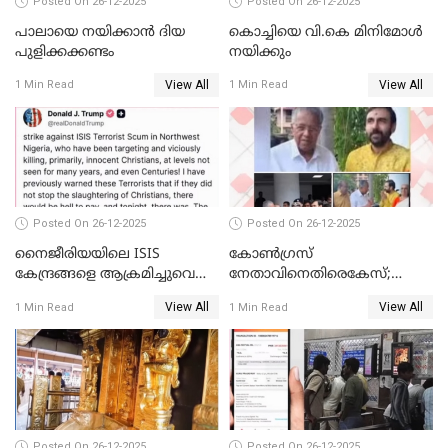
Posted On 26-12-2025
Posted On 26-12-2025
പാലായെ നയിക്കാന്‍ ദിയ
കൊച്ചിയെ വി.കെ മിനിമോള്‍
പുളിക്കക്കണ്ടം
നയിക്കും
View All
View All
1 Min Read
1 Min Read
Posted On 26-12-2025
Posted On 26-12-2025
നൈജീരിയയിലെ ISIS
കോണ്‍ഗ്രസ്
കേന്ദ്രങ്ങളെ ആക്രമിച്ചുവെന്ന്
നേതാവിനെതിരെകേസ്;
ട്രംപ്
മുഖ്യമന്ത്രിയും ഉണ്ണികൃഷ്ണന്‍
View All
View All
1 Min Read
1 Min Read
പോറ്റിയും ഒപ്പമുള്ള AI ചിത്രം
പങ്കുവെച്ചു
Posted On 26-12-2025
Posted On 26-12-2025