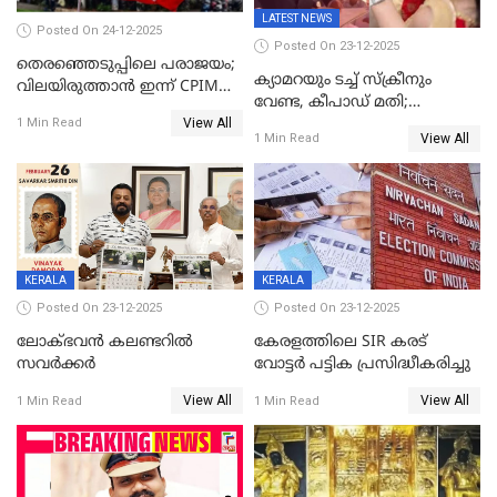
LATEST NEWS
Posted On 24-12-2025
Posted On 23-12-2025
തെരഞ്ഞെടുപ്പിലെ പരാജയം;
ക്യാമറയും ടച്ച് സ്ക്രീനും
വിലയിരുത്താന്‍ ഇന്ന് CPIM
വേണ്ട, കീപാഡ് മതി;
യോഗം
View All
സ്ത്രീകൾക്ക് സ്മാർട്ട് ഫോൺ
1 Min Read
View All
1 Min Read
വിലക്കി രാജ്യത്തെ ഒരു
പഞ്ചായത്ത്
KERALA
KERALA
Posted On 23-12-2025
Posted On 23-12-2025
ലോക്ഭവൻ കലണ്ടറിൽ
കേരളത്തിലെ SIR കരട്
സവർക്കർ
വോട്ടര്‍ പട്ടിക പ്രസിദ്ധീകരിച്ചു
View All
View All
1 Min Read
1 Min Read