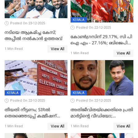
KERALA
Posted On 23-12-2025
Posted On 22-12-2025
നടിയെ ആക്രമിച്ച കേസ്;
കോൺഗ്രസിന് 29.17%, സി പി
അപ്പീൽ നൽകാൻ ഉത്തരവ്
ഐ എം - 27.16%; ബിജെപി
View All
20% കടന്നത്
1 Min Read
View All
1 Min Read
തിരുവനന്തപുരത്ത് മാത്രം,
തദ്ദേശത്തിലെ യഥാർത്ഥ
കണക്ക് പുറത്ത്
KERALA
KERALA
Posted On 22-12-2025
Posted On 22-12-2025
തീയതി നീട്ടണം; SIRൽ
അതിജീവിതയ്‌ക്കെതിരെ പ്രതി
തെരഞ്ഞെടുപ്പ് കമ്മീഷന്
മാർട്ടിന്റെ വീഡിയോ;
കത്തയച്ച് കേരളം
പ്രചരിപ്പിച്ച മൂന്നുപേർ
View All
View All
1 Min Read
1 Min Read
അറസ്റ്റിൽ; നൂറോളം
സൈറ്റുകളിൽ നിന്നും